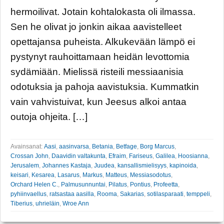
hermoilivat. Jotain kohtalokasta oli ilmassa.
Sen he olivat jo jonkin aikaa aavistelleet
opettajansa puheista. Alkukevään lämpö ei
pystynyt rauhoittamaan heidän levottomia
sydämiään. Mielissä risteili messiaanisia
odotuksia ja pahoja aavistuksia. Kummatkin
vain vahvistuivat, kun Jeesus alkoi antaa
outoja ohjeita. […]
Avainsanat:
Aasi
,
aasinvarsa
,
Betania
,
Betfage
,
Borg Marcus
,
Crossan John
,
Daavidin valtakunta
,
Efraim
,
Fariseus
,
Galilea
,
Hoosianna
,
Jerusalem
,
Johannes Kastaja
,
Juudea
,
kansallismielisyys
,
kapinoida
,
keisari
,
Kesarea
,
Lasarus
,
Markus
,
Matteus
,
Messiasodotus
,
Orchard Helen C.
,
Palmusunnuntai
,
Pilatus
,
Pontius
,
Profeetta
,
pyhiinvaellus
,
ratsastaa aasilla
,
Rooma
,
Sakarias
,
sotilasparaati
,
temppeli
,
Tiberius
,
uhrieläin
,
Wroe Ann