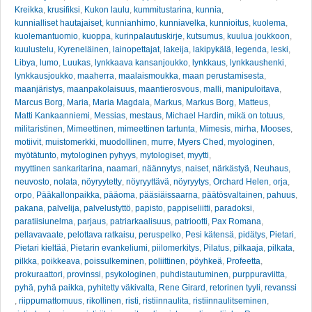
Kreikka
,
krusifiksi
,
Kukon laulu
,
kummitustarina
,
kunnia
,
kunnialliset hautajaiset
,
kunnianhimo
,
kunniavelka
,
kunnioitus
,
kuolema
,
kuolemantuomio
,
kuoppa
,
kurinpalautuskirje
,
kutsumus
,
kuulua joukkoon
,
kuulustelu
,
Kyreneläinen
,
lainopettajat
,
lakeija
,
lakipykälä
,
legenda
,
leski
,
Libya
,
lumo
,
Luukas
,
lynkkaava kansanjoukko
,
lynkkaus
,
lynkkaushenki
,
lynkkausjoukko
,
maaherra
,
maalaismoukka
,
maan perustamisesta
,
maanjäristys
,
maanpakolaisuus
,
maantierosvous
,
malli
,
manipuloitava
,
Marcus Borg
,
Maria
,
Maria Magdala
,
Markus
,
Markus Borg
,
Matteus
,
Matti Kankaanniemi
,
Messias
,
mestaus
,
Michael Hardin
,
mikä on totuus
,
militaristinen
,
Mimeettinen
,
mimeettinen tartunta
,
Mimesis
,
mirha
,
Mooses
,
motiivit
,
muistomerkki
,
muodollinen
,
murre
,
Myers Ched
,
myologinen
,
myötätunto
,
mytologinen pyhyys
,
mytologiset
,
myytti
,
myyttinen sankaritarina
,
naamari
,
näännytys
,
naiset
,
närkästyä
,
Neuhaus
,
neuvosto
,
nolata
,
nöyryytetty
,
nöyryyttävä
,
nöyryytys
,
Orchard Helen
,
orja
,
orpo
,
Pääkallonpaikka
,
pääoma
,
pääsiäissaarna
,
päätösvaltainen
,
pahuus
,
pakana
,
palvelija
,
palvelustyttö
,
papisto
,
pappiseliitti
,
paradoksi
,
paratiisiunelma
,
parjaus
,
patriarkaalisuus
,
patriootti
,
Pax Romana
,
pellavavaate
,
pelottava ratkaisu
,
peruspelko
,
Pesi kätensä
,
pidätys
,
Pietari
,
Pietari kieltää
,
Pietarin evankeliumi
,
piilomerkitys
,
Pilatus
,
pilkaaja
,
pilkata
,
pilkka
,
poikkeava
,
poissulkeminen
,
poliittinen
,
pöyhkeä
,
Profeetta
,
prokuraattori
,
provinssi
,
psykologinen
,
puhdistautuminen
,
purppuraviitta
,
pyhä
,
pyhä paikka
,
pyhitetty väkivalta
,
Rene Girard
,
retorinen tyyli
,
revanssi
,
riippumattomuus
,
rikollinen
,
risti
,
ristiinnaulita
,
ristiinnaulitseminen
,