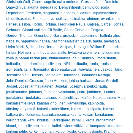
Christoph Wolf
,
Cicero
,
cognito extra ordinem
,
Crossan John Dominic
,
Daavidin valtakunta
,
delegaatio
,
Demystifiointi
,
demytologisoida
,
Depoortere Frederiek
,
diagnoosi
,
diaspora
,
diktatuuri
,
diplomaattinen
,
ehtoollisasetus
,
Elia
,
epätoivo
,
esikuva
,
esinahka
,
etninen
,
evankeliumi
,
Fariseus
,
Filon
,
Florus
,
Fortuna
,
Fredriksen Paula
,
Galilea
,
Gardell Jonas
,
Gebauer
,
Gianni Vattimo
,
Gil Bailie
,
Ginter Gebauer
,
Golgata
,
Gordon Thomas
,
Greenberg. Gary
,
groteski
,
haaskalinnut
,
hallinta-alue
,
häpäisy
,
hapanviini
,
häpeä
,
hasmonealaisten palatsi
,
hauta
,
häväistys
,
Heim Mark. S
,
Herodes
,
Herodes Antipas
,
Herzog II. William R
,
hierarkia
,
hirttää
,
Holmen Tom
,
huuto Jumalalle
,
hylätyksi tuleminen
,
hylkääminen
,
hyvä ja pahan tiedon puu
,
idumealaiset
,
ihailu
,
illuusio
,
ilmoitustaulu
,
imitaatio
,
imperiumi
,
impulsiivinen
,
INRI
,
instituutio
,
ironia
,
ironisoi
,
ironisointi
,
Italia
,
Itsemurha
,
itseohjautuvuus
,
itsevaltainen
,
Jaakob
,
Jano
,
Jeesuksen äiti
,
Jeesus
,
Jerusalem
,
Johannes
,
Johannes Kastaja
,
John Dominic Crossan
,
John Hopkins
,
johtaa harhaan
,
Jonas Gardell
,
Joosef
,
Joosef arimatialainen
,
Josefus
,
Josephus
,
joukkohauta
,
joukkomurha
,
julmuus
,
Jumalan valtakunta
,
juoru
,
juridinen
,
Juudas
,
juutalainen
,
juutalaisvastaisuus
,
kadehdittava
,
Kaifas
,
Kankaanniemi Matti
,
kansallismielisyys
,
kansan vihollinen
,
kantelukirje
,
kapinoida
,
kärsimysnäytelmä
,
katarsis
,
kateellinen
,
kateellinen kilpailu
,
kateus
,
katkera itku
,
katumus
,
kauhukampansa
,
kauna
,
keisari
,
kerjäläinen
,
kerrontatyyli
,
kettu
,
kidutus
,
Kierkegaard
,
kilpailu
,
kirota
,
kivittäminen
,
klaani
,
kollektiivinen intuitio
,
kollektiivinen väkivalta
,
kompassi
,
koominen
,
korkein johto
,
korkein tuomari
,
korppi
,
kosto
,
koston uskonto
,
Krainion
,