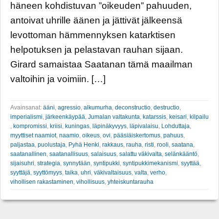
häneen kohdistuvan ”oikeuden” pahuuden,
antoivat uhrille äänen ja jättivät jälkeensä
levottoman hämmennyksen katarktisen
helpotuksen ja pelastavan rauhan sijaan.
Girard samaistaa Saatanan tämä maailman
valtoihin ja voimiin. […]
Avainsanat:
ääni
,
agressio
,
alkumurha
,
deconstructio
,
destructio
,
imperialismi
,
järkeenkäypää
,
Jumalan valtakunta
,
katarssis
,
keisari
,
kilpailu
,
kompromissi
,
kriisi
,
kuningas
,
läpinäkyvyys
,
läpivalaisu
,
Lohduttaja
,
myyttiset naamiot
,
naamio
,
oikeus
,
ovi
,
pääsiäiskertomus
,
pahuus
,
paljastaa
,
puolustaja
,
Pyhä Henki
,
rakkaus
,
rauha
,
risti
,
rooli
,
saatana
,
saatanallinen
,
saatanallisuus
,
salaisuus
,
salattu väkivalta
,
selänkääntö
,
sijaisuhri
,
strategia
,
synnytään
,
syntipukki
,
syntipukkimekanismi
,
syyttää
,
syyttäjä
,
syyttömyys
,
taika
,
uhri
,
väkivaltaisuus
,
valta
,
verho
,
vihollisen rakastaminen
,
vihollisuus
,
yhteiskuntarauha