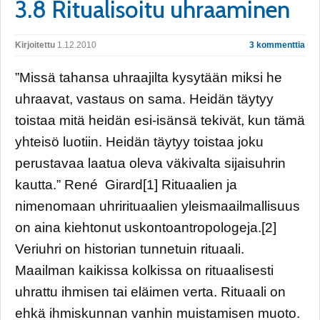
3.8 Ritualisoitu uhraaminen
Kirjoitettu
1.12.2010
3 kommenttia
”Missä tahansa uhraajilta kysytään miksi he
uhraavat, vastaus on sama. Heidän täytyy
toistaa mitä heidän esi-isänsä tekivät, kun tämä
yhteisö luotiin. Heidän täytyy toistaa joku
perustavaa laatua oleva väkivalta sijaisuhrin
kautta.” René Girard[1] Rituaalien ja
nimenomaan uhrirituaalien yleismaailmallisuus
on aina kiehtonut uskontoantropologeja.[2]
Veriuhri on historian tunnetuin rituaali.
Maailman kaikissa kolkissa on rituaalisesti
uhrattu ihmisen tai eläimen verta. Rituaali on
ehkä ihmiskunnan vanhin muistamisen muoto.