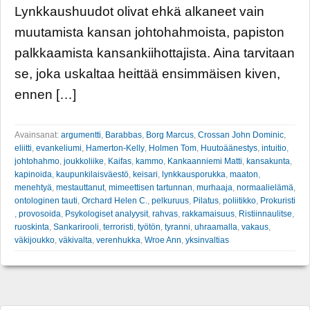
Lynkkaushuudot olivat ehkä alkaneet vain
muutamista kansan johtohahmoista, papiston
palkkaamista kansankiihottajista. Aina tarvitaan
se, joka uskaltaa heittää ensimmäisen kiven,
ennen […]
Avainsanat:
argumentti
,
Barabbas
,
Borg Marcus
,
Crossan John Dominic
,
eliitti
,
evankeliumi
,
Hamerton-Kelly
,
Holmen Tom
,
Huutoäänestys
,
intuitio
,
johtohahmo
,
joukkoliike
,
Kaifas
,
kammo
,
Kankaanniemi Matti
,
kansakunta
,
kapinoida
,
kaupunkilaisväestö
,
keisari
,
lynkkausporukka
,
maaton
,
menehtyä
,
mestauttanut
,
mimeettisen tartunnan
,
murhaaja
,
normaalielämä
,
ontologinen tauti
,
Orchard Helen C.
,
pelkuruus
,
Pilatus
,
poliitikko
,
Prokuristi
,
provosoida
,
Psykologiset analyysit
,
rahvas
,
rakkamaisuus
,
Ristiinnaulitse
,
ruoskinta
,
Sankarirooli
,
terroristi
,
työtön
,
tyranni
,
uhraamalla
,
vakaus
,
väkijoukko
,
väkivalta
,
verenhukka
,
Wroe Ann
,
yksinvaltias