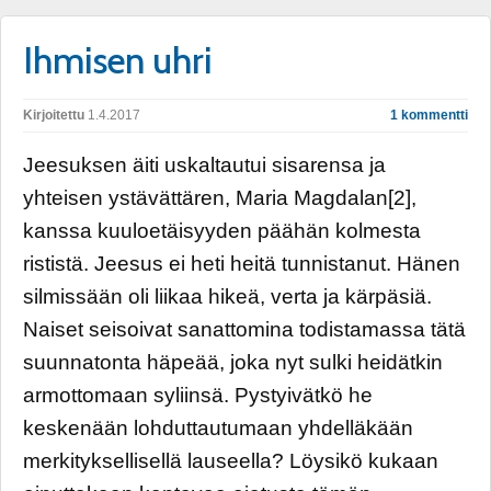
Ihmisen uhri
Kirjoitettu
1.4.2017
1 kommentti
Jeesuksen äiti uskaltautui sisarensa ja
yhteisen ystävättären, Maria Magdalan[2],
kanssa kuuloetäisyyden päähän kolmesta
rististä. Jeesus ei heti heitä tunnistanut. Hänen
silmissään oli liikaa hikeä, verta ja kärpäsiä.
Naiset seisoivat sanattomina todistamassa tätä
suunnatonta häpeää, joka nyt sulki heidätkin
armottomaan syliinsä. Pystyivätkö he
keskenään lohduttautumaan yhdelläkään
merkityksellisellä lauseella? Löysikö kukaan