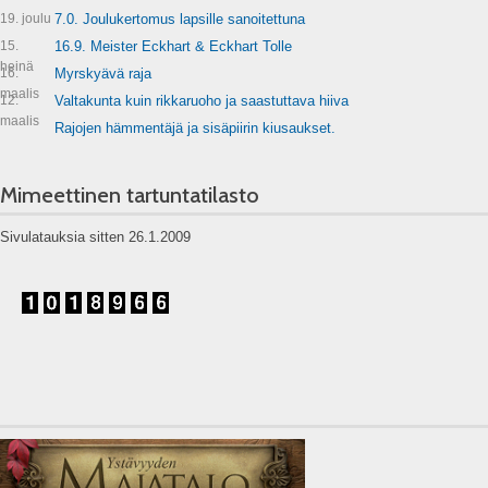
19. joulu
7.0. Joulukertomus lapsille sanoitettuna
15.
16.9. Meister Eckhart & Eckhart Tolle
heinä
16.
Myrskyävä raja
maalis
12.
Valtakunta kuin rikkaruoho ja saastuttava hiiva
maalis
Rajojen hämmentäjä ja sisäpiirin kiusaukset.
Mimeettinen tartuntatilasto
Sivulatauksia sitten 26.1.2009