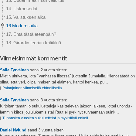
13. Uuden maailman valloitus
14. Uskonsodat
15. Valistuksen aika
16 Moderni aika
17. Entä tästä eteenpäin?
18. Girardin teorian kritiikkiä
Viimeisimmät kommentit
Salla Tyrväinen
sanoi
2 vuotta sitten:
Mietin uhriverta, jota "Vanhassa liitossa" juotettiin Jumalalle. Hienosäätöä on
siinä, että veri, olipa ihmisen tai eläimen, kantoi henkeä, pu...
⌊
Painajainen viimeisellä ehtoollisella
Salla Tyrväinen
sanoi
3 vuotta sitten:
Kirjoitan tämän jo sukuluetteloja käsittelevän jakson jälkeen, jottei unohdu -
lämmin kiitos joululukemisista! Ruut ei pyrkinyt turvaamaan suink...
⌊
Tuhansien vuosien sukuluettelot ja mykistävä enkeli
Daniel Nylund
sanoi
3 vuotta sitten: