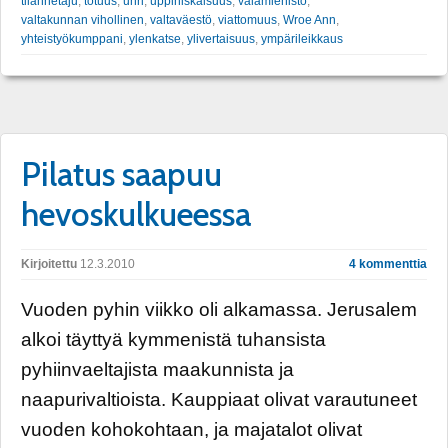
tilannetaju
,
totuus
,
uhri
,
uppiniskaisuus
,
valamiehistö
,
valtakunnan vihollinen
,
valtaväestö
,
viattomuus
,
Wroe Ann
,
yhteistyökumppani
,
ylenkatse
,
ylivertaisuus
,
ympärileikkaus
Pilatus saapuu
hevoskulkueessa
Kirjoitettu
12.3.2010
4 kommenttia
Vuoden pyhin viikko oli alkamassa. Jerusalem
alkoi täyttyä kymmenistä tuhansista
pyhiinvaeltajista maakunnista ja
naapurivaltioista. Kauppiaat olivat varautuneet
vuoden kohokohtaan, ja majatalot olivat