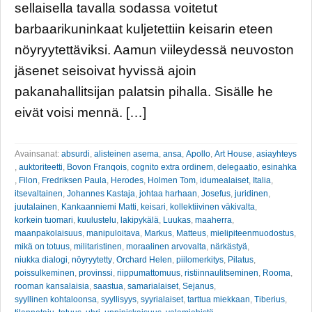
sellaisella tavalla sodassa voitetut
barbaarikuninkaat kuljetettiin keisarin eteen
nöyryytettäviksi. Aamun viileydessä neuvoston
jäsenet seisoivat hyvissä ajoin
pakanahallitsijan palatsin pihalla. Sisälle he
eivät voisi mennä. […]
Avainsanat:
absurdi
,
alisteinen asema
,
ansa
,
Apollo
,
Art House
,
asiayhteys
,
auktoriteetti
,
Bovon Franqois
,
cognito extra ordinem
,
delegaatio
,
esinahka
,
Filon
,
Fredriksen Paula
,
Herodes
,
Holmen Tom
,
idumealaiset
,
Italia
,
itsevaltainen
,
Johannes Kastaja
,
johtaa harhaan
,
Josefus
,
juridinen
,
juutalainen
,
Kankaanniemi Matti
,
keisari
,
kollektiivinen väkivalta
,
korkein tuomari
,
kuulustelu
,
lakipykälä
,
Luukas
,
maaherra
,
maanpakolaisuus
,
manipuloitava
,
Markus
,
Matteus
,
mielipiteenmuodostus
,
mikä on totuus
,
militaristinen
,
moraalinen arvovalta
,
närkästyä
,
niukka dialogi
,
nöyryytetty
,
Orchard Helen
,
piilomerkitys
,
Pilatus
,
poissulkeminen
,
provinssi
,
riippumattomuus
,
ristiinnaulitseminen
,
Rooma
,
rooman kansalaisia
,
saastua
,
samarialaiset
,
Sejanus
,
syyllinen kohtaloonsa
,
syyllisyys
,
syyrialaiset
,
tarttua miekkaan
,
Tiberius
,