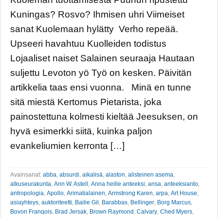
Kuningas? Rosvo? Ihmisen uhri Viimeiset
sanat Kuolemaan hylätty Verho repeää.
Upseeri havahtuu Kuolleiden todistus
Lojaaliset naiset Salainen seuraaja Hautaan
suljettu Levoton yö Työ on kesken. Päivitän
artikkelia taas ensi vuonna. Minä en tunne
sitä miestä Kertomus Pietarista, joka
painostettuna kolmesti kieltää Jeesuksen, on
hyvä esimerkki siitä, kuinka paljon
evankeliumien kerronta […]
Avainsanat:
abba
,
absurdi
,
aikalisä
,
alaston
,
alisteinen asema
,
alkuseurakunta
,
Ann W. Astell
,
Anna heille anteeksi
,
ansa
,
anteeksianto
,
antropologia
,
Apollo
,
Arimatialainen
,
Armstrong Karen
,
arpa
,
Art House
,
asiayhteys
,
auktoriteetti
,
Bailie Gil
,
Barabbas
,
Bellinger
,
Borg Marcus
,
Bovon Franqois
,
Brad Jersak
,
Brown Raymond
,
Calvary
,
Ched Myers
,