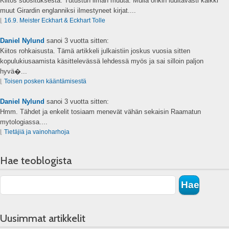
Kiitos suosituksesta. Tutustun ilman muuta. Mulla onkin luultavasti kaikki
muut Girardin englanniksi ilmestyneet kirjat....
⌊
16.9. Meister Eckhart & Eckhart Tolle
Daniel Nylund
sanoi
3 vuotta sitten:
Kiitos rohkaisusta. Tämä artikkeli julkaistiin joskus vuosia sitten
kopulukiusaamista käsittelevässä lehdessä myös ja sai silloin paljon
hyvä�...
⌊
Toisen posken kääntämisestä
Daniel Nylund
sanoi
3 vuotta sitten:
Hmm. Tähdet ja enkelit tosiaam menevät vähän sekaisin Raamatun
mytologiassa....
⌊
Tietäjiä ja vainoharhoja
Hae teoblogista
Uusimmat artikkelit