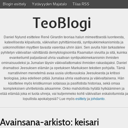
Blogin esittely
Ystävyyden Majatalo
Tilaa RSS
TeoBlogi
Daniel Nylund esittelee René Girardin teoriaa halun mimeettisestä luonteesta,
kateellisesta kilpailusta, väkivallan pyhittämisestä, syntipukkimekanismista ja
uskonnollisten myyttien tavasta vaientaa uhrin ääni. Sen avulla hän tarkastelee
pyhitetyn väkivallan vähittäistä demytologisointia Raamatun sivuilla ja sitä, kuinka
evankeliumit paljastavat uhria vaativan syntipukkimekanismin ihmisten
ominaisuudeksi ja Jumalan täysin väkivallattomaksi ihmisten rakastajaksi. Daniel
dramatisoi Jeesuksen elämän ja opetuksen Markuksen tekstien pohjalta. Tämä
narratiivinen menetelmä avaa uusia ulottuvuuksia Jeesuksesta ja kritisoi
teologiaa, joka edelleen pitää Jumalaa uhria vaativana ja väkivaltaisena. Hän
käsittelee myös kristikunnan sotaisaa ja pasifistista historiaa, sekä omaa
kompleksisen uhritietoista aikaamme. Onko mahdollista hylätä hylkääminen ja
elää elämää joka ei tuota uhreja, vai kuljemmeko kohti väkivallan eskaloitumista ja
lopullista apokalypsiä? Lue myös
esittely
ja
johdanto
.
Avainsana-arkisto:
keisari