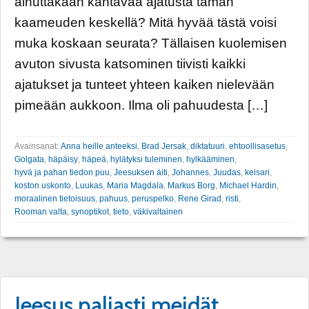
ainuttakaan kantavaa ajatusta tämän
kaameuden keskellä? Mitä hyvää tästä voisi
muka koskaan seurata? Tällaisen kuolemisen
avuton sivusta katsominen tiivisti kaikki
ajatukset ja tunteet yhteen kaiken nielevään
pimeään aukkoon. Ilma oli pahuudesta […]
Avainsanat:
Anna heille anteeksi
,
Brad Jersak
,
diktatuuri
,
ehtoollisasetus
,
Golgata
,
häpäisy
,
häpeä
,
hylätyksi tuleminen
,
hylkääminen
,
hyvä ja pahan tiedon puu
,
Jeesuksen äiti
,
Johannes
,
Juudas
,
keisari
,
koston uskonto
,
Luukas
,
Maria Magdala
,
Markus Borg
,
Michael Hardin
,
moraalinen tietoisuus
,
pahuus
,
peruspelko
,
Rene Girad
,
risti
,
Rooman valta
,
synoptikot
,
tieto
,
väkivaltainen
Jeesus paljasti meidät