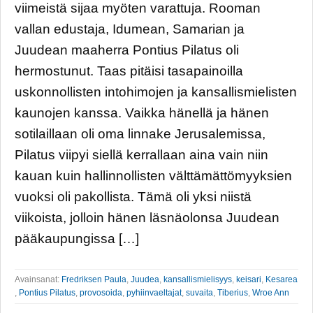
viimeistä sijaa myöten varattuja. Rooman
vallan edustaja, Idumean, Samarian ja
Juudean maaherra Pontius Pilatus oli
hermostunut. Taas pitäisi tasapainoilla
uskonnollisten intohimojen ja kansallismielisten
kaunojen kanssa. Vaikka hänellä ja hänen
sotilaillaan oli oma linnake Jerusalemissa,
Pilatus viipyi siellä kerrallaan aina vain niin
kauan kuin hallinnollisten välttämättömyyksien
vuoksi oli pakollista. Tämä oli yksi niistä
viikoista, jolloin hänen läsnäolonsa Juudean
pääkaupungissa […]
Avainsanat:
Fredriksen Paula
,
Juudea
,
kansallismielisyys
,
keisari
,
Kesarea
,
Pontius Pilatus
,
provosoida
,
pyhiinvaeltajat
,
suvaita
,
Tiberius
,
Wroe Ann