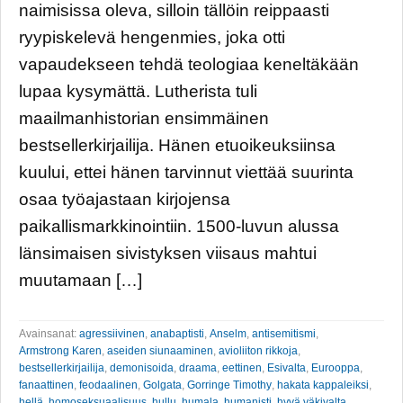
naimisissa oleva, silloin tällöin reippaasti
ryypiskelevä hengenmies, joka otti
vapaudekseen tehdä teologiaa keneltäkään
lupaa kysymättä. Lutherista tuli
maailmanhistorian ensimmäinen
bestsellerkirjailija. Hänen etuoikeuksiinsa
kuului, ettei hänen tarvinnut viettää suurinta
osaa työajastaan kirjojensa
paikallismarkkinointiin. 1500-luvun alussa
länsimaisen sivistyksen viisaus mahtui
muutamaan […]
Avainsanat:
agressiivinen
,
anabaptisti
,
Anselm
,
antisemitismi
,
Armstrong Karen
,
aseiden siunaaminen
,
avioliiton rikkoja
,
bestsellerkirjailija
,
demonisoida
,
draama
,
eettinen
,
Esivalta
,
Eurooppa
,
fanaattinen
,
feodaalinen
,
Golgata
,
Gorringe Timothy
,
hakata kappaleiksi
,
hellä
,
homoseksuaalisuus
,
hullu
,
humala
,
humanisti
,
hyvä väkivalta
,