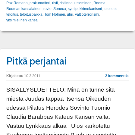
Pax Romana
,
prokuraattori
,
risti
,
ristiinnaulitseminen
,
Rooma
,
Rooman kansalainen
,
rovio
,
Seneca
,
syntipukkimekanismi
,
teloitettu
,
teloitus
,
teloituspaikka
,
Tom Holmen
,
uhri
,
valtioterrorismi
,
yksimielinen kansa
Pitkä perjantai
Kirjoitettu
10.3.2011
2 kommenttia
SISÄLLYSLUETTELO: Minä en tunne sitä
miestä Juudas tappaa itsensä Oikeuden
edessä Pilatus Herodes Sovinto Tuomio
Claudia Barabbas Kateus Kansan valta.
Vastuu Lynkkaus alkaa Ulos karkotettu
Kuoleman tuottamisesta Puuhun ripustettu