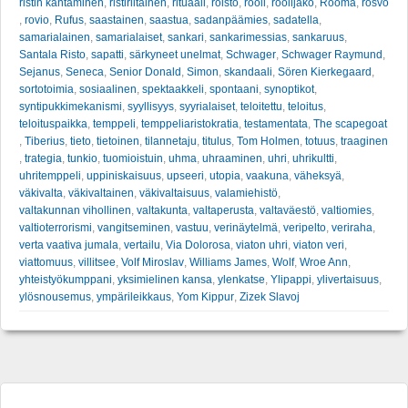
ristin kantaminen
,
ristiriitainen
,
rituaali
,
roisto
,
rooli
,
roolijako
,
Rooma
,
rosvo
,
rovio
,
Rufus
,
saastainen
,
saastua
,
sadanpäämies
,
sadatella
,
samarialainen
,
samarialaiset
,
sankari
,
sankarimessias
,
sankaruus
,
Santala Risto
,
sapatti
,
särkyneet unelmat
,
Schwager
,
Schwager Raymund
,
Sejanus
,
Seneca
,
Senior Donald
,
Simon
,
skandaali
,
Sören Kierkegaard
,
sortotoimia
,
sosiaalinen
,
spektaakkeli
,
spontaani
,
synoptikot
,
syntipukkimekanismi
,
syyllisyys
,
syyrialaiset
,
teloitettu
,
teloitus
,
teloituspaikka
,
temppeli
,
temppeliaristokratia
,
testamentata
,
The scapegoat
,
Tiberius
,
tieto
,
tietoinen
,
tilannetaju
,
titulus
,
Tom Holmen
,
totuus
,
traaginen
,
trategia
,
tunkio
,
tuomioistuin
,
uhma
,
uhraaminen
,
uhri
,
uhrikultti
,
uhritemppeli
,
uppiniskaisuus
,
upseeri
,
utopia
,
vaakuna
,
väheksyä
,
väkivalta
,
väkivaltainen
,
väkivaltaisuus
,
valamiehistö
,
valtakunnan vihollinen
,
valtakunta
,
valtaperusta
,
valtaväestö
,
valtiomies
,
valtioterrorismi
,
vangitseminen
,
vastuu
,
verinäytelmä
,
veripelto
,
veriraha
,
verta vaativa jumala
,
vertailu
,
Via Dolorosa
,
viaton uhri
,
viaton veri
,
viattomuus
,
villitsee
,
Volf Miroslav
,
Williams James
,
Wolf
,
Wroe Ann
,
yhteistyökumppani
,
yksimielinen kansa
,
ylenkatse
,
Ylipappi
,
ylivertaisuus
,
ylösnousemus
,
ympärileikkaus
,
Yom Kippur
,
Zizek Slavoj