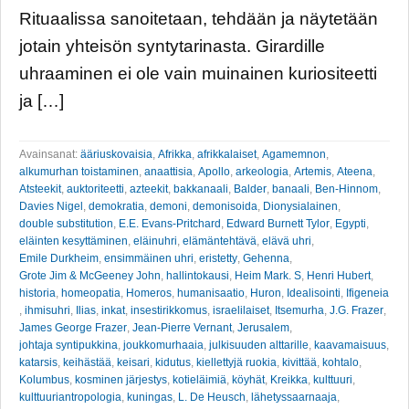
Rituaalissa sanoitetaan, tehdään ja näytetään
jotain yhteisön syntytarinasta. Girardille
uhraaminen ei ole vain muinainen kuriositeetti
ja […]
Avainsanat:
ääriuskovaisia
,
Afrikka
,
afrikkalaiset
,
Agamemnon
,
alkumurhan toistaminen
,
anaattisia
,
Apollo
,
arkeologia
,
Artemis
,
Ateena
,
Atsteekit
,
auktoriteetti
,
azteekit
,
bakkanaali
,
Balder
,
banaali
,
Ben-Hinnom
,
Davies Nigel
,
demokratia
,
demoni
,
demonisoida
,
Dionysialainen
,
double substitution
,
E.E. Evans-Pritchard
,
Edward Burnett Tylor
,
Egypti
,
eläinten kesyttäminen
,
eläinuhri
,
elämäntehtävä
,
elävä uhri
,
Emile Durkheim
,
ensimmäinen uhri
,
eristetty
,
Gehenna
,
Grote Jim & McGeeney John
,
hallintokausi
,
Heim Mark. S
,
Henri Hubert
,
historia
,
homeopatia
,
Homeros
,
humanisaatio
,
Huron
,
Idealisointi
,
Ifigeneia
,
ihmisuhri
,
Ilias
,
inkat
,
insestirikkomus
,
israelilaiset
,
Itsemurha
,
J.G. Frazer
,
James George Frazer
,
Jean-Pierre Vernant
,
Jerusalem
,
johtaja syntipukkina
,
joukkomurhaaia
,
julkisuuden alttarille
,
kaavamaisuus
,
katarsis
,
keihästää
,
keisari
,
kidutus
,
kiellettyjä ruokia
,
kivittää
,
kohtalo
,
Kolumbus
,
kosminen järjestys
,
kotieläimiä
,
köyhät
,
Kreikka
,
kulttuuri
,
kulttuuriantropologia
,
kuningas
,
L. De Heusch
,
lähetyssaarnaaja
,