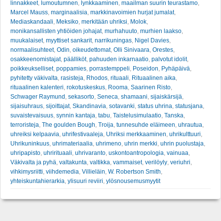
linnakkeet
,
lumoutumnen
,
lynkkaaminen
,
maailman suurin teurastamo
,
Marcel Mauss
,
marginaalisia
,
markkinavoimien hurjat jumalat
,
Mediaskandaali
,
Meksiko
,
merkitään uhriksi
,
Molok
,
monikansallisten yhtiöiden johajat
,
murhahuuto
,
murhien laakso
,
muukalaiset
,
myyttiset sankarit
,
narrikuningas
,
Nigel Davies
,
normaalisuhteet
,
Odin
,
oikeudettomat
,
Olli Sinivaara
,
Orestes
,
osakkeenomistajat
,
päälliköt
,
pahuuden inkarnaatio
,
palvotut idolit
,
poikkeukselliset
,
poppamies
,
porrastemppeli
,
Poseidon
,
Pyhäpäivä
,
pyhitetty väkivalta
,
rasisteja
,
Rhodos
,
rituaali
,
Rituaalinen aika
,
rituaalinen kalenteri
,
rokotuskeskus
,
Rooma
,
Saarinen Risto
,
Schwager Raymund
,
sekasorto
,
Seneca
,
shamaani
,
sijaiskärsijä
,
sijaisuhraus
,
sijoittajat
,
Skandinavia
,
sotavanki
,
status uhrina
,
statusjana
,
suvaistevaisuus
,
synnin kantaja
,
tabu
,
Taistelusimulaatio
,
Tanska
,
terroristeja
,
The goulden Bough
,
Troija
,
tunnesuhde eläimeen
,
uhrautua
,
uhreiksi kelpaavia
,
uhrifestivaaleja
,
Uhriksi merkkaaminen
,
uhrikulttuuri
,
Uhrikuninkuus
,
uhrimateriaalia
,
uhrimeno
,
uhrin merkki
,
uhrin puolustaja
,
uhripapisto
,
uhrirituaali
,
uhrivaranto
,
uskontoantropologia
,
vainuaa
,
Väkivalta ja pyhä
,
valtakunta
,
valtikka
,
vammaiset
,
verilöyly
,
veriuhri
,
vihkimysriitti
,
viihdemedia
,
Villieläin
,
W. Robertson Smith
,
yhteiskuntahierarkia
,
ylisuuri reviiri
,
ylösnousemusmyytit