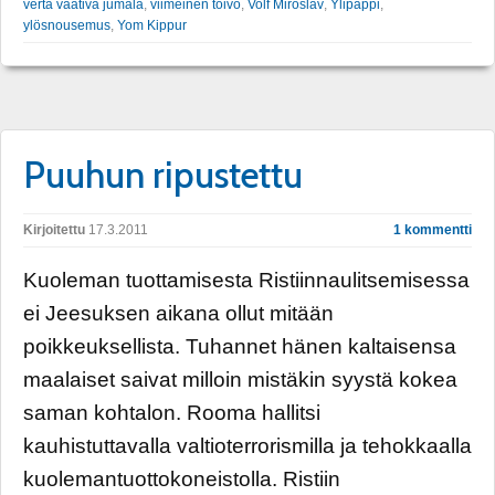
verta vaativa jumala
,
viimeinen toivo
,
Volf Miroslav
,
Ylipappi
,
ylösnousemus
,
Yom Kippur
Puuhun ripustettu
Kirjoitettu
17.3.2011
1 kommentti
Kuoleman tuottamisesta Ristiinnaulitsemisessa
ei Jeesuksen aikana ollut mitään
poikkeuksellista. Tuhannet hänen kaltaisensa
maalaiset saivat milloin mistäkin syystä kokea
saman kohtalon. Rooma hallitsi
kauhistuttavalla valtioterrorismilla ja tehokkaalla
kuolemantuottokoneistolla. Ristiin