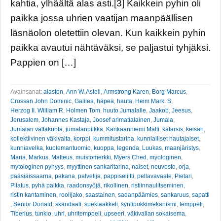
kahtia, ylhäältä alas asti.[3] Kaikkein pyhin oli
paikka jossa uhrien vaatijan maanpäällisen
läsnäolon oletettiin olevan. Kun kaikkein pyhin
paikka avautui nähtäväksi, se paljastui tyhjäksi.
Pappien on […]
Avainsanat:
alaston
,
Ann W. Astell
,
Armstrong Karen
,
Borg Marcus
,
Crossan John Dominic
,
Galilea
,
häpeä
,
hauta
,
Heim Mark. S
,
Herzog II. William R
,
Holmen Tom
,
huuto Jumalalle
,
Jaakob
,
Jeesus
,
Jerusalem
,
Johannes Kastaja
,
Joosef arimatialainen
,
Jumala
,
Jumalan valtakunta
,
jumalanpilkka
,
Kankaanniemi Matti
,
katarsis
,
keisari
,
kollektiivinen väkivalta
,
korppi
,
kummitustarina
,
kunnialliset hautajaiset
,
kunniavelka
,
kuolemantuomio
,
kuoppa
,
legenda
,
Luukas
,
maanjäristys
,
Maria
,
Markus
,
Matteus
,
muistomerkki
,
Myers Ched
,
myologinen
,
mytologinen pyhyys
,
myyttinen sankaritarina
,
naiset
,
neuvosto
,
orja
,
pääsiäissaarna
,
pakana
,
palvelija
,
pappiseliitti
,
pellavavaate
,
Pietari
,
Pilatus
,
pyhä paikka
,
raadonsyöjä
,
rikollinen
,
ristiinnaulitseminen
,
ristin kantaminen
,
roolijako
,
saastainen
,
sadanpäämies
,
sankaruus
,
sapatti
,
Senior Donald
,
skandaali
,
spektaakkeli
,
syntipukkimekanismi
,
temppeli
,
Tiberius
,
tunkio
,
uhri
,
uhritemppeli
,
upseeri
,
väkivallan sokaisema
,