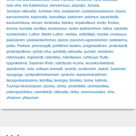
isän viha
,
Iso Katekismus
,
itsevarmuus
,
järjestys
,
Jumala
,
Jumalan väkivalta
,
Jumalan viha
,
juutalainen
,
juutalaisvastaisuus
,
kaaos
,
kansanmurha
,
kapinoida
,
kasvattaja
,
katolinen
,
katumus
,
kauhistutta
,
kauhuelokuva
,
keisari
,
keskiaika
,
kidutus
,
kirjakulttuuri
,
kosto
,
Kristus
,
kunnia
,
kuristaa
,
kurittaa
,
kuuliaisuus
,
lasten piekseminen
,
latina
,
lukutaito
,
luostarilaitos
,
Luther
,
Martin Luther
,
miekka
,
mököttäjä
,
munkki
,
omaisuus
,
pääsiäinen
,
pääsiäiskertomus
,
panna
,
passiivis-agressiivinen
,
peitetarina
,
pelko
,
Perkele
,
perusmyytti
,
poliittinen taistelu
,
pragmaattinen
,
protestantti
,
protestanttinen
,
pyhän viha
,
pyhitetty väkivalta
,
pyöveli
,
rasistinen
,
reformaatio
,
regimentti
,
retoriikka
,
ristiriitainen
,
ruhtinaat
,
Rutto
,
ryypiskelevä
,
Saarinen Risto
,
satisfactio vicaria
,
seurakuntaelämä
,
sijaiskohde
,
sota
,
sotilaan ammatti
,
sovinto
,
sovitusuhri
,
statisti
,
Suleiman
,
synagoga
,
syntipukkimekanismi
,
syntiuhri
,
taantumuksellinen
,
talonpoikaiskapina
,
teloittaa
,
teologia
,
tilinteko
,
tuima
,
tulkinta
,
Tuomas Akvinolainen
,
tuomio
,
uhma
,
uhrikritiikki
,
uhriretoriikka
,
uskonpuhdistus
,
vainoteksti
,
väkivalta
,
velka
,
verenvuodatus
,
viha
,
vihainen
,
ylituomari