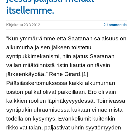
itsellemme.
Kirjoitettu
23.3.2012
2 kommenttia
”Kun ymmärrämme että Saatanan salaisuus on
alkumurha ja sen jälkeen toistettu
syntipukkimekanismi, niin ajatus Saatanan
vallan mitätöinnistä ristin kautta on täysin
järkeenkäypää.” Rene Girard.[1]
Pääsiäiskertomuksessa kaikki alkumurhan
toiston palikat olivat paikoillaan. Ero oli vain
kaikkien roolien läpinäkyvyydessä. Toimivassa
syntipukin uhraamisessa kukaan ei näe mistä
todella on kysymys. Evankeliumit kuitenkin
rikkoivat taian, paljastivat uhrin syyttömyyden,