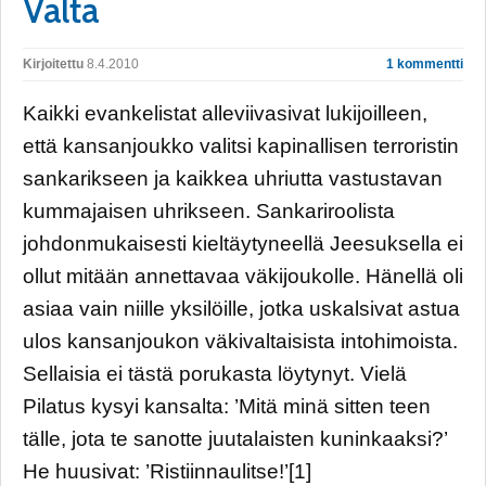
Valta
Kirjoitettu
8.4.2010
1 kommentti
Kaikki evankelistat alleviivasivat lukijoilleen,
että kansanjoukko valitsi kapinallisen terroristin
sankarikseen ja kaikkea uhriutta vastustavan
kummajaisen uhrikseen. Sankariroolista
johdonmukaisesti kieltäytyneellä Jeesuksella ei
ollut mitään annettavaa väkijoukolle. Hänellä oli
asiaa vain niille yksilöille, jotka uskalsivat astua
ulos kansanjoukon väkivaltaisista intohimoista.
Sellaisia ei tästä porukasta löytynyt. Vielä
Pilatus kysyi kansalta: ’Mitä minä sitten teen
tälle, jota te sanotte juutalaisten kuninkaaksi?’
He huusivat: ’Ristiinnaulitse!’[1]