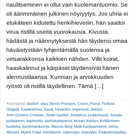
naulitseminen ei ollut vain kuolemantuomio. Se
oli äärimmäinen julkinen nöyryytys. Jos uhria ei
etukäteen kidutettu henkihieveriin, hän saattoi
virua ristillä useita vuorokausia. Kivusta,
hädästä ja näännytyksestä hän täydensi omaa
häväistystään tyhjentämällä suolensa ja
virtsarakkonsa kaikkien nähden. Villit koirat,
haaskalinnut ja kärpäset täydensivät hänen
alennustilaansa. Kunnian ja arvokkuuden
ryöstö oli ristillä täydellinen. Tämä […]
Avainsanat:
alaston
,
arpa
,
Bovon Franqois
,
Cicero
,
Florus
,
Fortuna
,
Golgata
,
haaskalinnut
,
hauta
,
häväistys
,
imperiumi
,
Jeesus
,
John Dominic Crossan
,
Jonas Gardell
,
Josephus
,
joukkohauta
,
Jumala
,
juutalainen
,
kapinoida
,
kauhukampansa
,
keisari
,
kidutus
,
kivittäminen
,
kuolema
,
kuolemantuomio
,
Marcus Borg
,
Matti Kankaanniemi
,
mirha
,
Mooses
,
Myers Ched
,
myötätunto
,
näännytys
,
nöyryytys
,
Pääkallonpaikka
,