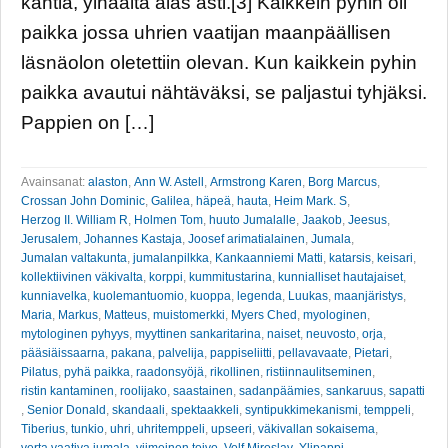
kahtia, ylhäältä alas asti.[3] Kaikkein pyhin oli
paikka jossa uhrien vaatijan maanpäällisen
läsnäolon oletettiin olevan. Kun kaikkein pyhin
paikka avautui nähtäväksi, se paljastui tyhjäksi.
Pappien on […]
Avainsanat:
alaston
,
Ann W. Astell
,
Armstrong Karen
,
Borg Marcus
,
Crossan John Dominic
,
Galilea
,
häpeä
,
hauta
,
Heim Mark. S
,
Herzog II. William R
,
Holmen Tom
,
huuto Jumalalle
,
Jaakob
,
Jeesus
,
Jerusalem
,
Johannes Kastaja
,
Joosef arimatialainen
,
Jumala
,
Jumalan valtakunta
,
jumalanpilkka
,
Kankaanniemi Matti
,
katarsis
,
keisari
,
kollektiivinen väkivalta
,
korppi
,
kummitustarina
,
kunnialliset hautajaiset
,
kunniavelka
,
kuolemantuomio
,
kuoppa
,
legenda
,
Luukas
,
maanjäristys
,
Maria
,
Markus
,
Matteus
,
muistomerkki
,
Myers Ched
,
myologinen
,
mytologinen pyhyys
,
myyttinen sankaritarina
,
naiset
,
neuvosto
,
orja
,
pääsiäissaarna
,
pakana
,
palvelija
,
pappiseliitti
,
pellavavaate
,
Pietari
,
Pilatus
,
pyhä paikka
,
raadonsyöjä
,
rikollinen
,
ristiinnaulitseminen
,
ristin kantaminen
,
roolijako
,
saastainen
,
sadanpäämies
,
sankaruus
,
sapatti
,
Senior Donald
,
skandaali
,
spektaakkeli
,
syntipukkimekanismi
,
temppeli
,
Tiberius
,
tunkio
,
uhri
,
uhritemppeli
,
upseeri
,
väkivallan sokaisema
,
verta vaativa jumala
,
viimeinen toivo
,
Volf Miroslav
,
Ylipappi
,