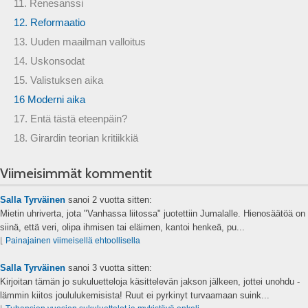
11. Renesanssi
12. Reformaatio
13. Uuden maailman valloitus
14. Uskonsodat
15. Valistuksen aika
16 Moderni aika
17. Entä tästä eteenpäin?
18. Girardin teorian kritiikkiä
Viimeisimmät kommentit
Salla Tyrväinen
sanoi
2 vuotta sitten:
Mietin uhriverta, jota "Vanhassa liitossa" juotettiin Jumalalle. Hienosäätöä on
siinä, että veri, olipa ihmisen tai eläimen, kantoi henkeä, pu...
⌊
Painajainen viimeisellä ehtoollisella
Salla Tyrväinen
sanoi
3 vuotta sitten:
Kirjoitan tämän jo sukuluetteloja käsittelevän jakson jälkeen, jottei unohdu -
lämmin kiitos joululukemisista! Ruut ei pyrkinyt turvaamaan suink...