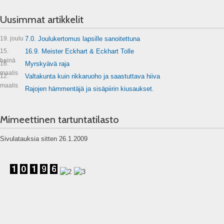
Uusimmat artikkelit
19. joulu
7.0. Joulukertomus lapsille sanoitettuna
15.
16.9. Meister Eckhart & Eckhart Tolle
heinä
16.
Myrskyävä raja
maalis
12.
Valtakunta kuin rikkaruoho ja saastuttava hiiva
maalis
Rajojen hämmentäjä ja sisäpiirin kiusaukset.
Mimeettinen tartuntatilasto
Sivulatauksia sitten 26.1.2009