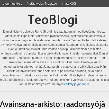
Blogin esittely
Ystävyyden Majatalo
Tilaa RSS
TeoBlogi
Daniel Nylund esittelee René Girardin teoriaa halun mimeettisestä luonteesta,
kateellisesta kilpailusta, väkivallan pyhittämisestä, syntipukkimekanismista ja
uskonnollisten myyttien tavasta vaientaa uhrin ääni. Sen avulla hän tarkastelee
pyhitetyn väkivallan vähittäistä demytologisointia Raamatun sivuilla ja sitä, kuinka
evankeliumit paljastavat uhria vaativan syntipukkimekanismin ihmisten
ominaisuudeksi ja Jumalan täysin väkivallattomaksi ihmisten rakastajaksi. Daniel
dramatisoi Jeesuksen elämän ja opetuksen Markuksen tekstien pohjalta. Tämä
narratiivinen menetelmä avaa uusia ulottuvuuksia Jeesuksesta ja kritisoi
teologiaa, joka edelleen pitää Jumalaa uhria vaativana ja väkivaltaisena. Hän
käsittelee myös kristikunnan sotaisaa ja pasifistista historiaa, sekä omaa
kompleksisen uhritietoista aikaamme. Onko mahdollista hylätä hylkääminen ja
elää elämää joka ei tuota uhreja, vai kuljemmeko kohti väkivallan eskaloitumista ja
lopullista apokalypsiä? Lue myös
esittely
ja
johdanto
.
Avainsana-arkisto:
raadonsyöjä