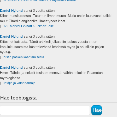
⌊
Tuhansien vuosien sukuluettelot ja mykistävä enkeli
Daniel Nylund
sanoi
3 vuotta sitten:
Kiitos suosituksesta. Tutustun ilman muuta. Mulla onkin luultavasti kaikki
muut Girardin englanniksi ilmestyneet kirjat....
⌊
16.9. Meister Eckhart & Eckhart Tolle
Daniel Nylund
sanoi
3 vuotta sitten:
Kiitos rohkaisusta. Tämä artikkeli julkaistiin joskus vuosia sitten
kopulukiusaamista käsittelevässä lehdessä myös ja sai silloin paljon
hyvä�...
⌊
Toisen posken kääntämisestä
Daniel Nylund
sanoi
3 vuotta sitten:
Hmm. Tähdet ja enkelit tosiaam menevät vähän sekaisin Raamatun
mytologiassa....
⌊
Tietäjiä ja vainoharhoja
Hae teoblogista