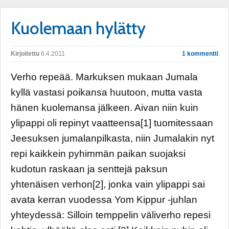
Kuolemaan hylätty
Kirjoitettu
6.4.2011
1 kommentti
Verho repeää. Markuksen mukaan Jumala
kyllä vastasi poikansa huutoon, mutta vasta
hänen kuolemansa jälkeen. Aivan niin kuin
ylipappi oli repinyt vaatteensa[1] tuomitessaan
Jeesuksen jumalanpilkasta, niin Jumalakin nyt
repi kaikkein pyhimmän paikan suojaksi
kudotun raskaan ja senttejä paksun
yhtenäisen verhon[2], jonka vain ylipappi sai
avata kerran vuodessa Yom Kippur -juhlan
yhteydessä: Silloin temppelin väliverho repesi