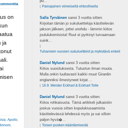
pu...
kommenttia
⌊
Painajainen viimeisellä ehtoollisella
aus on
Salla Tyrväinen
sanoi
3 vuotta sitten:
Kirjoitan tämän jo sukuluetteloja käsittelevän
 kun
jakson jälkeen, jottei unohdu - lämmin kiitos
laatua
joululukemisista! Ruut ei pyrkinyt turvaamaan
suink...
 ja
⌊
tonut
Tuhansien vuosien sukuluettelot ja mykistävä enkeli
ali.
Daniel Nylund
sanoi
3 vuotta sitten:
ai
Kiitos suosituksesta. Tutustun ilman muuta.
Mulla onkin luultavasti kaikki muut Girardin
misen
englanniksi ilmestyneet kirjat....
⌊
16.9. Meister Eckhart & Eckhart Tolle
Daniel Nylund
sanoi
3 vuotta sitten:
Kiitos rohkaisusta. Tämä artikkeli julkaistiin
joskus vuosia sitten kopulukiusaamista
käsittelevässä lehdessä myös ja sai silloin
paljon hyvä�...
isia
,
Apollo
,
Hinnom
,
⌊
Toisen posken kääntämisestä