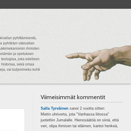
kivallan pyhittämisestä,
e pyhitetyn väkivallan
tipukkimekanismin ihmisten
n elämän ja opetuksen
 teologiaa, joka edelleen
a historiaa, sekä omaa
eja, vai kuljemmeko kohti
Viimeisimmät kommentit
Salla Tyrväinen
sanoi
2 vuotta sitten:
Mietin uhriverta, jota "Vanhassa liitossa"
juotettiin Jumalalle. Hienosäätöä on siinä, että
veri, olipa ihmisen tai eläimen, kantoi henkeä,