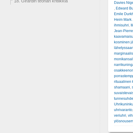
18. Girardin teorian kritiikkiä
Davies Nig
,
Edward Bur
Emile Durk
Heim Mark.
ihmisuhri
,
I
Jean-Pierre
kaavamais
kosminen jä
lähetyssaa
marginaalis
monikansall
narrikuning
osakkeenom
porrastemp
rituaalinen 
shamaani
,
suvaistevai
tunnesuhde
Uhrikunink
uhrivaranto
veriuhri
,
vih
ylösnousem