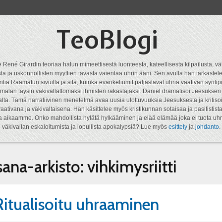
TeoBlogi
 René Girardin teoriaa halun mimeettisestä luonteesta, kateellisesta kilpailusta, vä
a ja uskonnollisten myyttien tavasta vaientaa uhrin ääni. Sen avulla hän tarkastele
ntia Raamatun sivuilla ja sitä, kuinka evankeliumit paljastavat uhria vaativan syn
malan täysin väkivallattomaksi ihmisten rakastajaksi. Daniel dramatisoi Jeesukse
lta. Tämä narratiivinen menetelmä avaa uusia ulottuvuuksia Jeesuksesta ja kritisoi
aativana ja väkivaltaisena. Hän käsittelee myös kristikunnan sotaisaa ja pasifistist
ta aikaamme. Onko mahdollista hylätä hylkääminen ja elää elämää joka ei tuota uhr
väkivallan eskaloitumista ja lopullista apokalypsiä? Lue myös
esittely
ja
johdanto
.
sana-arkisto:
vihkimysriitti
Ritualisoitu uhraaminen