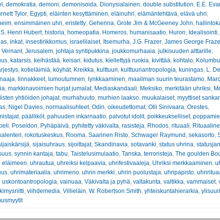
el
,
demokratia
,
demoni
,
demonisoida
,
Dionysialainen
,
double substitution
,
E.E. Eva
nett Tylor
,
Egypti
,
eläinten kesyttäminen
,
eläinuhri
,
elämäntehtävä
,
elävä uhri
,
heim
,
ensimmäinen uhri
,
eristetty
,
Gehenna
,
Grote Jim & McGeeney John
,
hallintok
 S
,
Henri Hubert
,
historia
,
homeopatia
,
Homeros
,
humanisaatio
,
Huron
,
Idealisointi
lias
,
inkat
,
insestirikkomus
,
israelilaiset
,
Itsemurha
,
J.G. Frazer
,
James George Fraze
 Vernant
,
Jerusalem
,
johtaja syntipukkina
,
joukkomurhaaia
,
julkisuuden alttarille
,
uus
,
katarsis
,
keihästää
,
keisari
,
kidutus
,
kiellettyjä ruokia
,
kivittää
,
kohtalo
,
Kolumbu
rjestys
,
kotieläimiä
,
köyhät
,
Kreikka
,
kulttuuri
,
kulttuuriantropologia
,
kuningas
,
L. D
rnaaja
,
linnakkeet
,
lumoutumnen
,
lynkkaaminen
,
maailman suurin teurastamo
,
Marc
ia
,
markkinavoimien hurjat jumalat
,
Mediaskandaali
,
Meksiko
,
merkitään uhriksi
,
M
isten yhtiöiden johajat
,
murhahuuto
,
murhien laakso
,
muukalaiset
,
myyttiset sankar
as
,
Nigel Davies
,
normaalisuhteet
,
Odin
,
oikeudettomat
,
Olli Sinivaara
,
Orestes
,
istajat
,
päälliköt
,
pahuuden inkarnaatio
,
palvotut idolit
,
poikkeukselliset
,
poppamie
peli
,
Poseidon
,
Pyhäpäivä
,
pyhitetty väkivalta
,
rasisteja
,
Rhodos
,
rituaali
,
Rituaaline
kalenteri
,
rokotuskeskus
,
Rooma
,
Saarinen Risto
,
Schwager Raymund
,
sekasorto
,
sijaiskärsijä
,
sijaisuhraus
,
sijoittajat
,
Skandinavia
,
sotavanki
,
status uhrina
,
statusja
suus
,
synnin kantaja
,
tabu
,
Taistelusimulaatio
,
Tanska
,
terroristeja
,
The goulden Bo
 eläimeen
,
uhrautua
,
uhreiksi kelpaavia
,
uhrifestivaaleja
,
Uhriksi merkkaaminen
,
uh
uus
,
uhrimateriaalia
,
uhrimeno
,
uhrin merkki
,
uhrin puolustaja
,
uhripapisto
,
uhriritua
,
uskontoantropologia
,
vainuaa
,
Väkivalta ja pyhä
,
valtakunta
,
valtikka
,
vammaiset
,
kimysriitti
,
viihdemedia
,
Villieläin
,
W. Robertson Smith
,
yhteiskuntahierarkia
,
ylisuuri
usmyytit