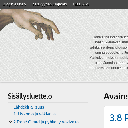
Blogin esittely
Ystävyyden Majatalo
Tilaa RSS
Daniel Nylund esittelee
syntipukkimekanismist
vähittäistä demytologisoi
ominaisuudeksi ja Ju
Markuksen tekstien pohja
pitää Jumalaa uhria v
kompleksisen uhritietois
Avain
Sisällysluettelo
Lähdekirjallisuus
1. Uskonto ja väkivalta
3.8 
2 René Girard ja pyhitetty väkivalta