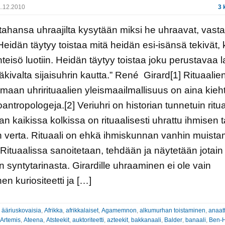
.12.2010
3 
tahansa uhraajilta kysytään miksi he uhraavat, vast
eidän täytyy toistaa mitä heidän esi-isänsä tekivät,
teisö luotiin. Heidän täytyy toistaa joku perustavaa 
äkivalta sijaisuhrin kautta.” René Girard[1] Rituaalien
aan uhrirituaalien yleismaailmallisuus on aina kieh
antropologeja.[2] Veriuhri on historian tunnetuin ritua
n kaikissa kolkissa on rituaalisesti uhrattu ihmisen t
 verta. Rituaali on ehkä ihmiskunnan vanhin muista
Rituaalissa sanoitetaan, tehdään ja näytetään jotain
n syntytarinasta. Girardille uhraaminen ei ole vain
en kuriositeetti ja […]
:
ääriuskovaisia
,
Afrikka
,
afrikkalaiset
,
Agamemnon
,
alkumurhan toistaminen
,
anaatt
Artemis
,
Ateena
,
Atsteekit
,
auktoriteetti
,
azteekit
,
bakkanaali
,
Balder
,
banaali
,
Ben-