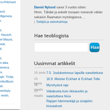
ns-Pritchard
Daniel Nylund
sanoi
3 vuotta sitten:
ausi
,
Hmm. Tähdet ja enkelit tosiaam menevät vähän
,
Ifigeneia
,
sekaisin Raamatun mytologiassa....
r
,
⌊
Tietäjiä ja vainoharhoja
s
,
Hae teoblogista
e Heusch
,
el Mauss
,
olok
,
it
,
s
,
Uusimmat artikkelit
n aika
,
Seneca
,
na
,
19. joulu
7.0. Joulukertomus lapsille sanoitettuna
ugh
,
Troija
,
15.
16.9. Meister Eckhart & Eckhart Tolle
rikulttuuri
,
heinä
16.
Myrskyävä raja
ali
,
maalis
verilöyly
,
12.
Valtakunta kuin rikkaruoho ja
 reviiri
,
maalis
saastuttava hiiva
Rajojen hämmentäjä ja sisäpiirin
kiusaukset.