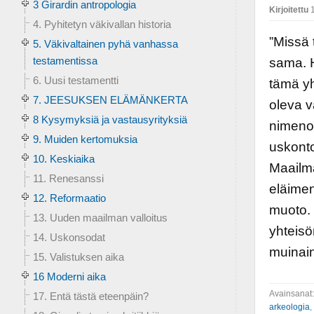
3 Girardin antropologia
Kirjoitettu
1
4. Pyhitetyn väkivallan historia
”Missä 
5. Väkivaltainen pyhä vanhassa
testamentissa
sama. H
6. Uusi testamentti
tämä yh
7. JEESUKSEN ELÄMÄNKERTA
oleva v
8 Kysymyksiä ja vastausyrityksiä
nimenom
9. Muiden kertomuksia
uskonto
10. Keskiaika
Maailma
11. Renesanssi
eläimen
12. Reformaatio
muoto. 
13. Uuden maailman valloitus
yhteisö
14. Uskonsodat
muinain
15. Valistuksen aika
16 Moderni aika
Avainsanat
17. Entä tästä eteenpäin?
arkeologia
,