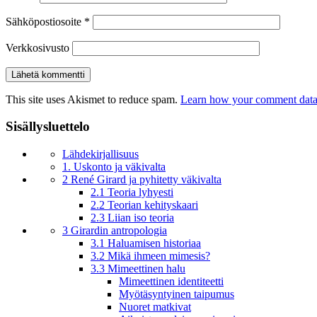
Sähköpostiosoite
*
Verkkosivusto
This site uses Akismet to reduce spam.
Learn how your comment data 
Sisällysluettelo
Lähdekirjallisuus
1. Uskonto ja väkivalta
2 René Girard ja pyhitetty väkivalta
2.1 Teoria lyhyesti
2.2 Teorian kehityskaari
2.3 Liian iso teoria
3 Girardin antropologia
3.1 Haluamisen historiaa
3.2 Mikä ihmeen mimesis?
3.3 Mimeettinen halu
Mimeettinen identiteetti
Myötäsyntyinen taipumus
Nuoret matkivat