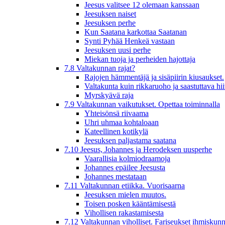
Jeesus valitsee 12 olemaan kanssaan
Jeesuksen naiset
Jeesuksen perhe
Kun Saatana karkottaa Saatanan
Synti Pyhää Henkeä vastaan
Jeesuksen uusi perhe
Miekan tuoja ja perheiden hajottaja
7.8 Valtakunnan rajat?
Rajojen hämmentäjä ja sisäpiirin kiusaukset.
Valtakunta kuin rikkaruoho ja saastuttava hi
Myrskyävä raja
7.9 Valtakunnan vaikutukset. Opettaa toiminnalla
Yhteisönsä riivaama
Uhri uhmaa kohtaloaan
Kateellinen kotikylä
Jeesuksen paljastama saatana
7.10 Jeesus, Johannes ja Herodeksen uusperhe
Vaarallisia kolmiodraamoja
Johannes epäilee Jeesusta
Johannes mestataan
7.11 Valtakunnan etiikka. Vuorisaarna
Jeesuksen mielen muutos.
Toisen posken kääntämisestä
Vihollisen rakastamisesta
7.12 Valtakunnan viholliset. Fariseukset ihmiskunn