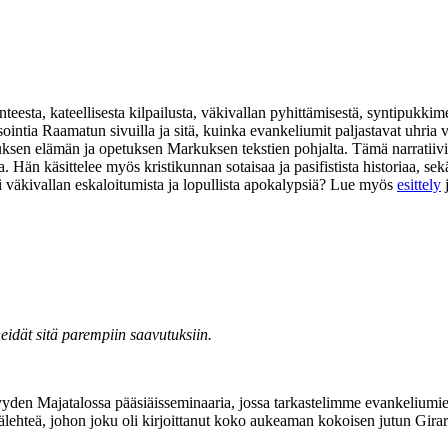
eesta, kateellisesta kilpailusta, väkivallan pyhittämisestä, syntipukkim
isointia Raamatun sivuilla ja sitä, kuinka evankeliumit paljastavat uhr
suksen elämän ja opetuksen Markuksen tekstien pohjalta. Tämä narratiivi
na. Hän käsittelee myös kristikunnan sotaisaa ja pasifistista historiaa,
i väkivallan eskaloitumista ja lopullista apokalypsiä? Lue myös
esittely
heidät sitä parempiin saavutuksiin.
yden Majatalossa pääsiäisseminaaria, jossa tarkastelimme evankeliumie
lehteä, johon joku oli kirjoittanut koko aukeaman kokoisen jutun Girar