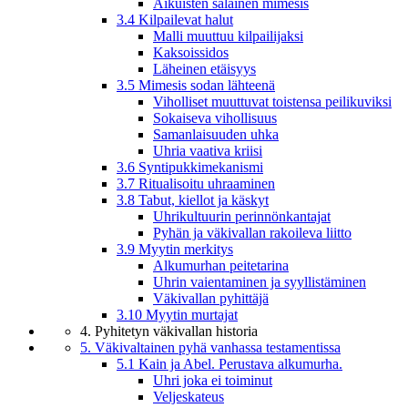
Aikuisten salainen mimesis
3.4 Kilpailevat halut
Malli muuttuu kilpailijaksi
Kaksoissidos
Läheinen etäisyys
3.5 Mimesis sodan lähteenä
Viholliset muuttuvat toistensa peilikuviksi
Sokaiseva vihollisuus
Samanlaisuuden uhka
Uhria vaativa kriisi
3.6 Syntipukkimekanismi
3.7 Ritualisoitu uhraaminen
3.8 Tabut, kiellot ja käskyt
Uhrikultuurin perinnönkantajat
Pyhän ja väkivallan rakoileva liitto
3.9 Myytin merkitys
Alkumurhan peitetarina
Uhrin vaientaminen ja syyllistäminen
Väkivallan pyhittäjä
3.10 Myytin murtajat
4. Pyhitetyn väkivallan historia
5. Väkivaltainen pyhä vanhassa testamentissa
5.1 Kain ja Abel. Perustava alkumurha.
Uhri joka ei toiminut
Veljeskateus