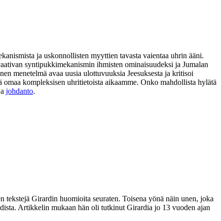
ekanismista ja uskonnollisten myyttien tavasta vaientaa uhrin ääni.
ia vaativan syntipukkimekanismin ihmisten ominaisuudeksi ja Jumalan
nen menetelmä avaa uusia ulottuvuuksia Jeesuksesta ja kritisoi
 sekä omaa kompleksisen uhritietoista aikaamme. Onko mahdollista hylätä
ja
johdanto
.
n tekstejä Girardin huomioita seuraten. Toisena yönä näin unen, joka
dista. Artikkelin mukaan hän oli tutkinut Girardia jo 13 vuoden ajan