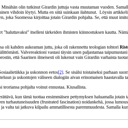
. Minähän olin tutkinut Girardin juttuja vasta muutaman vuoden. Samalla
inen vihdoin löytyi. Mutta en siitä suinkaan ilahtunut. Löysin artikkelin
nen, joka Suomessa kirjoittaa jotain Girardin pohjalta. Se, että muut im
et ”haluttavaksi” itselleni tärkeiden ihmisten kiinnostuksen kautta. Nä
sa oli kahden aukeaman juttu, joka oli rakennettu teologian tohtori
Rist
 välittömästi. Valvereaktioni vastasi täysin unen paljastamaa taipumustan
tin, että Saarinen ilmeisesti oli lukenut vain Girardin varhaista tuotant
Sosiaalietiikka ja uskonnon eetos
[2]
. Se sisälsi toistaiseksi parhaan suo
teluun ja uskontojen väliseen dialogiin aivan erinomaisen haastavalla ta
i teoriansa pohjalta voinut ennustaa. Kiusallista.
ättävä, kun tämä tuottaa ensimmäisen pettymyksen haluamalla jotain tarp
een turhautuneisuuden (frustrated fascination) noidankehä, jossa lumous
a valta tai jatkuva kilpailu ammatillisesta paremmuudesta. Samalla ku