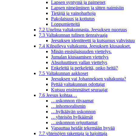
Lapsen syntymä ja paimenet
Lapsen nimeäminen ja sitten naimisiin
Tietäjiä ja vainoharhoja
Pakolaisuus ja kotiutus
Loppumietteitä
7.2 Unelma valtakunnasta. Jeesuksen nuoruus
7.3 Valtakunnan tulinen tienraivaaja
Jeesuksen identiteetti ja kutsumus vahvistuu
7.4 Kilpaileva valtakunta. Jeesuksen kiusaukset.
Minän ensisijaisuuden viettelys.
Jumalan kiusaamisen viettelys
Absoluuttisen vallan viettelys
Enkeleitä ja perkeleitä, onko heitä?
7.5 Valtakunnan aakkoset
Jeesuksen vai Johanneksen valtakunta?
Pettää valtakunnan odottajat
Kutsuu ensimmäiset seuraajat
7.6 Jeesus kohtaa…
…uskonnon riivaamat
…inhomoralismin
…hylkäävän uskonnon
…yhteisön hylkäämät
…uskonnon orjuuttamat
Vapauttaa heidät tekemään hyvää
7.7 yhteisöjen rakentaja ja hajoittaja