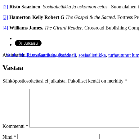
[2]
Risto Saarinen
.
Sosiaalietiikka ja uskonnon eetos
. Suomalainen t
[3]
Hamerton-Kelly Robert G
The Gospel & the Sacred.
Fortress Pr
[4]
Williams James.
The Girard Reader
. Crossroad Bublishing Com
«
Snobi
Malli muuttuu kilpailijaksi
»
Avainsanat:
Risto Saarinen
,
skandaali
,
sosiaalietiikka
,
turhautunut lu
Vastaa
Sähköpostiosoitettasi ei julkaista.
Pakolliset kentät on merkitty
*
Kommentti
*
Nimi
*