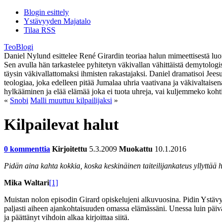
Blogin esittely
Ystävyyden Majatalo
Tilaa RSS
TeoBlogi
Daniel Nylund esittelee René Girardin teoriaa halun mimeettisestä luont
Sen avulla hän tarkastelee pyhitetyn väkivallan vähittäistä demytolog
täysin väkivallattomaksi ihmisten rakastajaksi. Daniel dramatisoi Jee
teologiaa, joka edelleen pitää Jumalaa uhria vaativana ja väkivaltaise
hylkääminen ja elää elämää joka ei tuota uhreja, vai kuljemmeko koht
«
Snobi
Malli muuttuu kilpailijaksi
»
Kilpailevat halut
0 kommenttia
Kirjoitettu
5.3.2009
Muokattu
10.1.2016
Pidän aina kahta kokkia, koska keskinäinen taiteilijankateus yllyttää 
Mika Waltari
[1]
Muistan nolon episodin Girard opiskelujeni alkuvuosina. Pidin Ystävy
paljasti aiheen ajankohtaisuuden omassa elämässäni. Unessa luin päivä
ja päättänyt vihdoin alkaa kirjoittaa siitä.