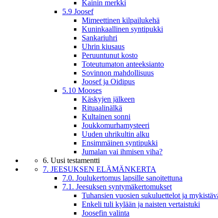
Kainin merkki
5.9 Joosef
Mimeettinen kilpailukehä
Kuninkaallinen syntipukki
Sankariuhri
Uhrin kiusaus
Peruuntunut kosto
Toteutumaton anteeksianto
Sovinnon mahdollisuus
Joosef ja Oidipus
5.10 Mooses
Käskyjen jälkeen
Rituaalinälkä
Kultainen sonni
Joukkomurhamysteeri
Uuden uhrikultin alku
Ensimmäinen syntipukki
Jumalan vai ihmisen viha?
6. Uusi testamentti
7. JEESUKSEN ELÄMÄNKERTA
7.0. Joulukertomus lapsille sanoitettuna
7.1. Jeesuksen syntymäkertomukset
Tuhansien vuosien sukuluettelot ja mykistäv
Enkeli tuli kylään ja naisten vertaistuki
Joosefin valinta