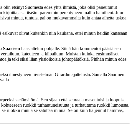
 olin etsinyt Suomesta edes yhtä ihmistä, joka olisi paneutunut
 kirjoittajasta itseäni paremmin perehtyneen mallin haluilleni. Juuri
itoisivat minua, tuntuisi paljon mukavammalta kuin antaa aihetta uskoa
mä esikuvat olivat kuitenkin niin kaukana, ettei minun heidän kanssaan
o
Saarisen
haastattelun pohjalle. Siinä hän kommentoi pääsiäisen
i vertailuun, kateuteen ja kilpailuun. Muistan kuinka ensimmäiset
oa ja teki siksi liian yksioikoisia johtopäätöksiä. Pitihän minun edes
meksi ilmestyneen tiivistelmän Girardin ajattelusta. Samalla Saarinen
valla.
eeksi sietämätöntä. Sen sijaan että seuraaja masentuisi ja luopuisi
 kohteeseen ruokkii turhautuneisuutta ja turhautuma ruokkii lumousta.
n se ruokkii minua se satuttaa minua. Se on kuin haljennut hammas,