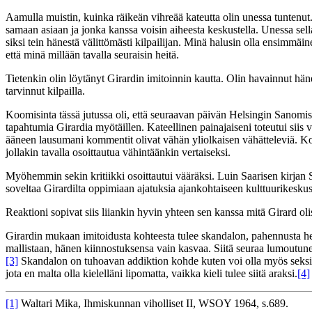
Aamulla muistin, kuinka räikeän vihreää kateutta olin unessa tuntenut
samaan asiaan ja jonka kanssa voisin aiheesta keskustella. Unessa sella
siksi tein hänestä välittömästi kilpailijan. Minä halusin olla ensimmäi
että minä millään tavalla seuraisin heitä.
Tietenkin olin löytänyt Girardin imitoinnin kautta. Olin havainnut hän
tarvinnut kilpailla.
Koomisinta tässä jutussa oli, että seuraavan päivän Helsingin Sanomis
tapahtumia Girardia myötäillen. Kateellinen painajaiseni toteutui siis
ääneen lausumani kommentit olivat vähän yliolkaisen vähätteleviä. Koros
jollakin tavalla osoittautua vähintäänkin vertaiseksi.
Myöhemmin sekin kritiikki osoittautui vääräksi. Luin Saarisen kirjan 
soveltaa Girardilta oppimiaan ajatuksia ajankohtaiseen kulttuurikeskus
Reaktioni sopivat siis liiankin hyvin yhteen sen kanssa mitä Girard olis
Girardin mukaan imitoidusta kohteesta tulee skandalon, pahennusta her
mallistaan, hänen kiinnostuksensa vain kasvaa. Siitä seuraa lumoutun
[3]
Skandalon on tuhoavan addiktion kohde kuten voi olla myös seksi j
jota en malta olla kielelläni lipomatta, vaikka kieli tulee siitä araksi.
[4]
[1]
Waltari Mika, Ihmiskunnan viholliset II, WSOY 1964, s.689.