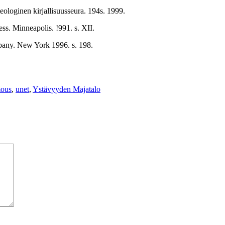
eologinen kirjallisuusseura. 194s. 1999.
ess. Minneapolis. !991. s. XII.
pany. New York 1996. s. 198.
mous
,
unet
,
Ystävyyden Majatalo