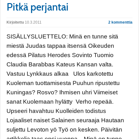
Pitkä perjantai
Kirjoitettu
10.3.2011
2 kommenttia
SISÄLLYSLUETTELO: Minä en tunne sitä
miestä Juudas tappaa itsensä Oikeuden
edessä Pilatus Herodes Sovinto Tuomio
Claudia Barabbas Kateus Kansan valta.
Vastuu Lynkkaus alkaa Ulos karkotettu
Kuoleman tuottamisesta Puuhun ripustettu
Kuningas? Rosvo? Ihmisen uhri Viimeiset
sanat Kuolemaan hylätty Verho repeää.
Upseeri havahtuu Kuolleiden todistus
Lojaaliset naiset Salainen seuraaja Hautaan
suljettu Levoton yö Työ on kesken. Päivitän
artikkelia taas ensi vuonna. Minä en tunne