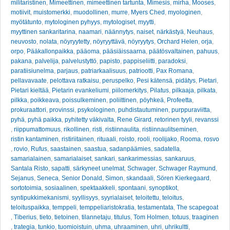
militaristinen
,
Mimeettinen
,
mimeettinen tartunta
,
Mimesis
,
mirha
,
Mooses
,
motiivit
,
muistomerkki
,
muodollinen
,
murre
,
Myers Ched
,
myologinen
,
myötätunto
,
mytologinen pyhyys
,
mytologiset
,
myytti
,
myyttinen sankaritarina
,
naamari
,
näännytys
,
naiset
,
närkästyä
,
Neuhaus
,
neuvosto
,
nolata
,
nöyryytetty
,
nöyryyttävä
,
nöyryytys
,
Orchard Helen
,
orja
,
orpo
,
Pääkallonpaikka
,
pääoma
,
pääsiäissaarna
,
päätösvaltainen
,
pahuus
,
pakana
,
palvelija
,
palvelustyttö
,
papisto
,
pappiseliitti
,
paradoksi
,
paratiisiunelma
,
parjaus
,
patriarkaalisuus
,
patriootti
,
Pax Romana
,
pellavavaate
,
pelottava ratkaisu
,
peruspelko
,
Pesi kätensä
,
pidätys
,
Pietari
,
Pietari kieltää
,
Pietarin evankeliumi
,
piilomerkitys
,
Pilatus
,
pilkaaja
,
pilkata
,
pilkka
,
poikkeava
,
poissulkeminen
,
poliittinen
,
pöyhkeä
,
Profeetta
,
prokuraattori
,
provinssi
,
psykologinen
,
puhdistautuminen
,
purppuraviitta
,
pyhä
,
pyhä paikka
,
pyhitetty väkivalta
,
Rene Girard
,
retorinen tyyli
,
revanssi
,
riippumattomuus
,
rikollinen
,
risti
,
ristiinnaulita
,
ristiinnaulitseminen
,
ristin kantaminen
,
ristiriitainen
,
rituaali
,
roisto
,
rooli
,
roolijako
,
Rooma
,
rosvo
,
rovio
,
Rufus
,
saastainen
,
saastua
,
sadanpäämies
,
sadatella
,
samarialainen
,
samarialaiset
,
sankari
,
sankarimessias
,
sankaruus
,
Santala Risto
,
sapatti
,
särkyneet unelmat
,
Schwager
,
Schwager Raymund
,
Sejanus
,
Seneca
,
Senior Donald
,
Simon
,
skandaali
,
Sören Kierkegaard
,
sortotoimia
,
sosiaalinen
,
spektaakkeli
,
spontaani
,
synoptikot
,
syntipukkimekanismi
,
syyllisyys
,
syyrialaiset
,
teloitettu
,
teloitus
,
teloituspaikka
,
temppeli
,
temppeliaristokratia
,
testamentata
,
The scapegoat
,
Tiberius
,
tieto
,
tietoinen
,
tilannetaju
,
titulus
,
Tom Holmen
,
totuus
,
traaginen
,
trategia
,
tunkio
,
tuomioistuin
,
uhma
,
uhraaminen
,
uhri
,
uhrikultti
,