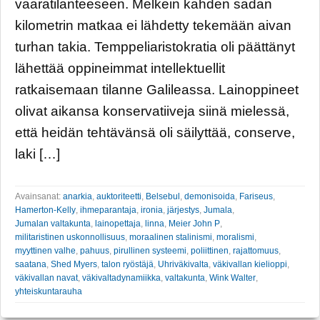
vaaratilanteeseen. Melkein kahden sadan
kilometrin matkaa ei lähdetty tekemään aivan
turhan takia. Temppeliaristokratia oli päättänyt
lähettää oppineimmat intellektuellit
ratkaisemaan tilanne Galileassa. Lainoppineet
olivat aikansa konservatiiveja siinä mielessä,
että heidän tehtävänsä oli säilyttää, conserve,
laki […]
Avainsanat:
anarkia
,
auktoriteetti
,
Belsebul
,
demonisoida
,
Fariseus
,
Hamerton-Kelly
,
ihmeparantaja
,
ironia
,
järjestys
,
Jumala
,
Jumalan valtakunta
,
lainopettaja
,
linna
,
Meier John P
,
militaristinen uskonnollisuus
,
moraalinen stalinismi
,
moralismi
,
myyttinen valhe
,
pahuus
,
pirullinen systeemi
,
poliittinen
,
rajattomuus
,
saatana
,
Shed Myers
,
talon ryöstäjä
,
Uhriväkivalta
,
väkivallan kielioppi
,
väkivallan navat
,
väkivaltadynamiikka
,
valtakunta
,
Wink Walter
,
yhteiskuntarauha