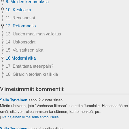
9. Muiden kertomuksia
10. Keskiaika
11. Renesanssi
12. Reformaatio
13. Uuden maailman valloitus
14. Uskonsodat
15. Valistuksen aika
16 Moderni aika
17. Entä tästä eteenpäin?
18. Girardin teorian kritiikkiä
Viimeisimmät kommentit
Salla Tyrväinen
sanoi
2 vuotta sitten:
Mietin uhriverta, jota "Vanhassa liitossa" juotettiin Jumalalle. Hienosäätöä on
siinä, että veri, olipa ihmisen tai eläimen, kantoi henkeä, pu...
⌊
Painajainen viimeisellä ehtoollisella
Salla Tyrväinen
sanoi
3 vuotta sitten: