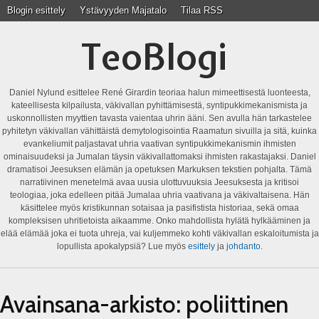
Blogin esittely
Ystävyyden Majatalo
Tilaa RSS
TeoBlogi
Daniel Nylund esittelee René Girardin teoriaa halun mimeettisestä luonteesta,
kateellisesta kilpailusta, väkivallan pyhittämisestä, syntipukkimekanismista ja
uskonnollisten myyttien tavasta vaientaa uhrin ääni. Sen avulla hän tarkastelee
pyhitetyn väkivallan vähittäistä demytologisointia Raamatun sivuilla ja sitä, kuinka
evankeliumit paljastavat uhria vaativan syntipukkimekanismin ihmisten
ominaisuudeksi ja Jumalan täysin väkivallattomaksi ihmisten rakastajaksi. Daniel
dramatisoi Jeesuksen elämän ja opetuksen Markuksen tekstien pohjalta. Tämä
narratiivinen menetelmä avaa uusia ulottuvuuksia Jeesuksesta ja kritisoi
teologiaa, joka edelleen pitää Jumalaa uhria vaativana ja väkivaltaisena. Hän
käsittelee myös kristikunnan sotaisaa ja pasifistista historiaa, sekä omaa
kompleksisen uhritietoista aikaamme. Onko mahdollista hylätä hylkääminen ja
elää elämää joka ei tuota uhreja, vai kuljemmeko kohti väkivallan eskaloitumista ja
lopullista apokalypsiä? Lue myös
esittely
ja
johdanto
.
Avainsana-arkisto:
poliittinen