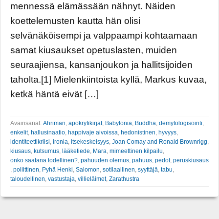
mennessä elämässään nähnyt. Näiden
koettelemusten kautta hän olisi
selvänäköisempi ja valppaampi kohtaamaan
samat kiusaukset opetuslasten, muiden
seuraajiensa, kansanjoukon ja hallitsijoiden
taholta.[1] Mielenkiintoista kyllä, Markus kuvaa,
ketkä häntä eivät […]
Avainsanat:
Ahriman
,
apokryfikirjat
,
Babylonia
,
Buddha
,
demytologisointi
,
enkelit
,
hallusinaatio
,
happivaje aivoissa
,
hedonistinen
,
hyvyys
,
identiteettikriisi
,
ironia
,
itsekeskeisyys
,
Joan Comay and Ronald Brownrigg
,
kiusaus
,
kutsumus
,
lääketiede
,
Mara
,
mimeettinen kilpailu
,
onko saatana todellinen?
,
pahuuden olemus
,
pahuus
,
pedot
,
peruskiusaus
,
poliittinen
,
Pyhä Henki
,
Salomon
,
sotilaallinen
,
syyttäjä
,
tabu
,
taloudellinen
,
vastustaja
,
villieläimet
,
Zarathustra