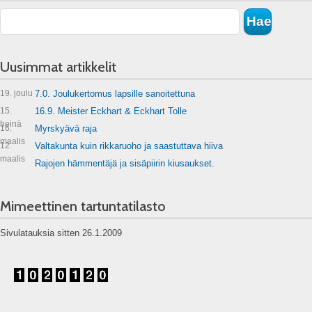
Uusimmat artikkelit
19. joulu
7.0. Joulukertomus lapsille sanoitettuna
15.
16.9. Meister Eckhart & Eckhart Tolle
heinä
16.
Myrskyävä raja
maalis
12.
Valtakunta kuin rikkaruoho ja saastuttava hiiva
maalis
Rajojen hämmentäjä ja sisäpiirin kiusaukset.
Mimeettinen tartuntatilasto
Sivulatauksia sitten 26.1.2009