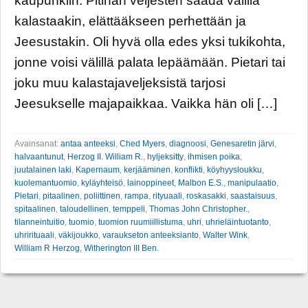
kaupunkiin. Pitihän veljesten saada välillä
kalastaakin, elättääkseen perhettään ja
Jeesustakin. Oli hyvä olla edes yksi tukikohta,
jonne voisi välillä palata lepäämään. Pietari tai
joku muu kalastajaveljeksistä tarjosi
Jeesukselle majapaikkaa. Vaikka hän oli […]
Avainsanat:
antaa anteeksi
,
Ched Myers
,
diagnoosi
,
Genesaretin järvi
,
halvaantunut
,
Herzog II. William R.
,
hyljeksitty
,
ihmisen poika
,
juutalainen laki
,
Kapernaum
,
kerjääminen
,
konflikti
,
köyhyysloukku
,
kuolemantuomio
,
kyläyhteisö
,
lainoppineet
,
Malbon E.S.
,
manipulaatio
,
Pietari
,
pitaalinen
,
poliittinen
,
rampa
,
rityuaali
,
roskasakki
,
saastaisuus
,
spitaalinen
,
taloudellinen
,
temppeli
,
Thomas John Christopher.
,
tilanneintuitio
,
tuomio
,
tuomion ruumiillistuma
,
uhri
,
uhrieläintuotanto
,
uhrirituaali
,
väkijoukko
,
varaukseton anteeksianto
,
Walter Wink
,
William R Herzog
,
Witherington III Ben.