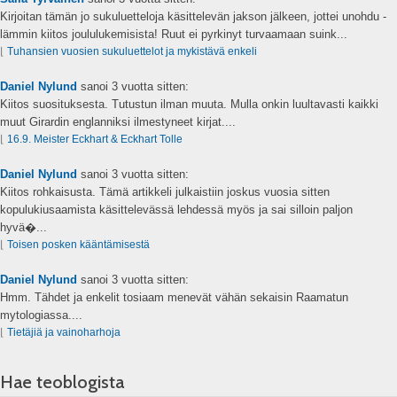
Kirjoitan tämän jo sukuluetteloja käsittelevän jakson jälkeen, jottei unohdu -
lämmin kiitos joululukemisista! Ruut ei pyrkinyt turvaamaan suink...
⌊
Tuhansien vuosien sukuluettelot ja mykistävä enkeli
Daniel Nylund
sanoi
3 vuotta sitten:
Kiitos suosituksesta. Tutustun ilman muuta. Mulla onkin luultavasti kaikki
muut Girardin englanniksi ilmestyneet kirjat....
⌊
16.9. Meister Eckhart & Eckhart Tolle
Daniel Nylund
sanoi
3 vuotta sitten:
Kiitos rohkaisusta. Tämä artikkeli julkaistiin joskus vuosia sitten
kopulukiusaamista käsittelevässä lehdessä myös ja sai silloin paljon
hyvä�...
⌊
Toisen posken kääntämisestä
Daniel Nylund
sanoi
3 vuotta sitten:
Hmm. Tähdet ja enkelit tosiaam menevät vähän sekaisin Raamatun
mytologiassa....
⌊
Tietäjiä ja vainoharhoja
Hae teoblogista