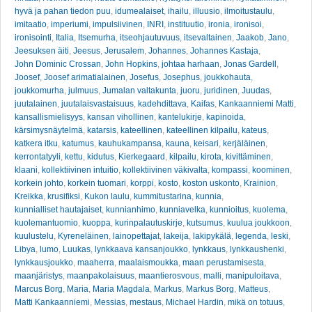
hyvä ja pahan tiedon puu
,
idumealaiset
,
ihailu
,
illuusio
,
ilmoitustaulu
,
imitaatio
,
imperiumi
,
impulsiivinen
,
INRI
,
instituutio
,
ironia
,
ironisoi
,
ironisointi
,
Italia
,
Itsemurha
,
itseohjautuvuus
,
itsevaltainen
,
Jaakob
,
Jano
,
Jeesuksen äiti
,
Jeesus
,
Jerusalem
,
Johannes
,
Johannes Kastaja
,
John Dominic Crossan
,
John Hopkins
,
johtaa harhaan
,
Jonas Gardell
,
Joosef
,
Joosef arimatialainen
,
Josefus
,
Josephus
,
joukkohauta
,
joukkomurha
,
julmuus
,
Jumalan valtakunta
,
juoru
,
juridinen
,
Juudas
,
juutalainen
,
juutalaisvastaisuus
,
kadehdittava
,
Kaifas
,
Kankaanniemi Matti
,
kansallismielisyys
,
kansan vihollinen
,
kantelukirje
,
kapinoida
,
kärsimysnäytelmä
,
katarsis
,
kateellinen
,
kateellinen kilpailu
,
kateus
,
katkera itku
,
katumus
,
kauhukampansa
,
kauna
,
keisari
,
kerjäläinen
,
kerrontatyyli
,
kettu
,
kidutus
,
Kierkegaard
,
kilpailu
,
kirota
,
kivittäminen
,
klaani
,
kollektiivinen intuitio
,
kollektiivinen väkivalta
,
kompassi
,
koominen
,
korkein johto
,
korkein tuomari
,
korppi
,
kosto
,
koston uskonto
,
Krainion
,
Kreikka
,
krusifiksi
,
Kukon laulu
,
kummitustarina
,
kunnia
,
kunnialliset hautajaiset
,
kunnianhimo
,
kunniavelka
,
kunnioitus
,
kuolema
,
kuolemantuomio
,
kuoppa
,
kurinpalautuskirje
,
kutsumus
,
kuulua joukkoon
,
kuulustelu
,
Kyreneläinen
,
lainopettajat
,
lakeija
,
lakipykälä
,
legenda
,
leski
,
Libya
,
lumo
,
Luukas
,
lynkkaava kansanjoukko
,
lynkkaus
,
lynkkaushenki
,
lynkkausjoukko
,
maaherra
,
maalaismoukka
,
maan perustamisesta
,
maanjäristys
,
maanpakolaisuus
,
maantierosvous
,
malli
,
manipuloitava
,
Marcus Borg
,
Maria
,
Maria Magdala
,
Markus
,
Markus Borg
,
Matteus
,
Matti Kankaanniemi
,
Messias
,
mestaus
,
Michael Hardin
,
mikä on totuus
,