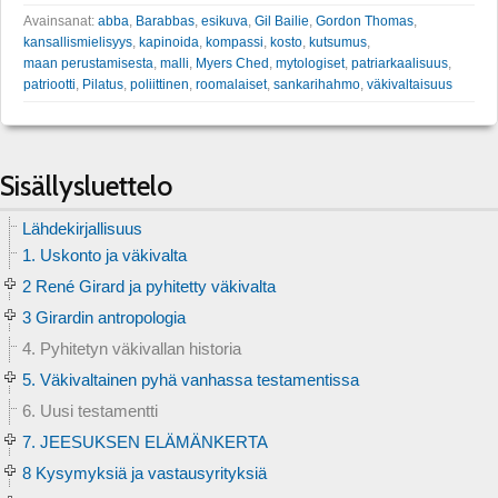
Avainsanat:
abba
,
Barabbas
,
esikuva
,
Gil Bailie
,
Gordon Thomas
,
kansallismielisyys
,
kapinoida
,
kompassi
,
kosto
,
kutsumus
,
maan perustamisesta
,
malli
,
Myers Ched
,
mytologiset
,
patriarkaalisuus
,
patriootti
,
Pilatus
,
poliittinen
,
roomalaiset
,
sankarihahmo
,
väkivaltaisuus
Sisällysluettelo
Lähdekirjallisuus
1. Uskonto ja väkivalta
2 René Girard ja pyhitetty väkivalta
3 Girardin antropologia
4. Pyhitetyn väkivallan historia
5. Väkivaltainen pyhä vanhassa testamentissa
6. Uusi testamentti
7. JEESUKSEN ELÄMÄNKERTA
8 Kysymyksiä ja vastausyrityksiä