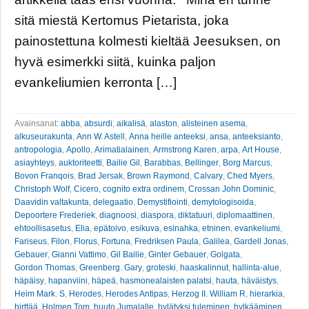
sitä miestä Kertomus Pietarista, joka
painostettuna kolmesti kieltää Jeesuksen, on
hyvä esimerkki siitä, kuinka paljon
evankeliumien kerronta […]
Avainsanat:
abba
,
absurdi
,
aikalisä
,
alaston
,
alisteinen asema
,
alkuseurakunta
,
Ann W. Astell
,
Anna heille anteeksi
,
ansa
,
anteeksianto
,
antropologia
,
Apollo
,
Arimatialainen
,
Armstrong Karen
,
arpa
,
Art House
,
asiayhteys
,
auktoriteetti
,
Bailie Gil
,
Barabbas
,
Bellinger
,
Borg Marcus
,
Bovon Franqois
,
Brad Jersak
,
Brown Raymond
,
Calvary
,
Ched Myers
,
Christoph Wolf
,
Cicero
,
cognito extra ordinem
,
Crossan John Dominic
,
Daavidin valtakunta
,
delegaatio
,
Demystifiointi
,
demytologisoida
,
Depoortere Frederiek
,
diagnoosi
,
diaspora
,
diktatuuri
,
diplomaattinen
,
ehtoollisasetus
,
Elia
,
epätoivo
,
esikuva
,
esinahka
,
etninen
,
evankeliumi
,
Fariseus
,
Filon
,
Florus
,
Fortuna
,
Fredriksen Paula
,
Galilea
,
Gardell Jonas
,
Gebauer
,
Gianni Vattimo
,
Gil Bailie
,
Ginter Gebauer
,
Golgata
,
Gordon Thomas
,
Greenberg. Gary
,
groteski
,
haaskalinnut
,
hallinta-alue
,
häpäisy
,
hapanviini
,
häpeä
,
hasmonealaisten palatsi
,
hauta
,
häväistys
,
Heim Mark. S
,
Herodes
,
Herodes Antipas
,
Herzog II. William R
,
hierarkia
,
hirttää
,
Holmen Tom
,
huuto Jumalalle
,
hylätyksi tuleminen
,
hylkääminen
,