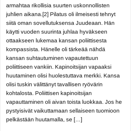
armahtaa rikollisia suurten uskonnollisten
juhlien aikana.[2] Pilatus oli ilmeisesti tehnyt
siitä oman sovellutuksensa Juudeaan. Hän
käytti vuoden suurinta juhlaa hyväkseen
ottaakseen lukemaa kansan poliittisesta
kompassista. Hänelle oli tärkeää nähdä
kansan suhtautuminen vapautettuun
poliittiseen vankiin. Kapinoitsijan vapaaksi
huutaminen olisi huolestuttava merkki. Kansa
olisi tuskin välittänyt tavallisen ryövärin
kohtalosta. Poliittisen kapinoitsijan
vapauttaminen oli aivan toista luokkaa. Jos he
pystyisivät vaikuttamaan sellaiseen tuomioon
pelkästään huutamalla, se […]