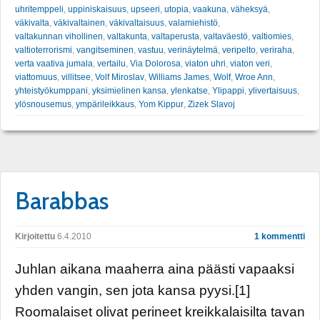
uhritemppeli
,
uppiniskaisuus
,
upseeri
,
utopia
,
vaakuna
,
väheksyä
,
väkivalta
,
väkivaltainen
,
väkivaltaisuus
,
valamiehistö
,
valtakunnan vihollinen
,
valtakunta
,
valtaperusta
,
valtaväestö
,
valtiomies
,
valtioterrorismi
,
vangitseminen
,
vastuu
,
verinäytelmä
,
veripelto
,
veriraha
,
verta vaativa jumala
,
vertailu
,
Via Dolorosa
,
viaton uhri
,
viaton veri
,
viattomuus
,
villitsee
,
Volf Miroslav
,
Williams James
,
Wolf
,
Wroe Ann
,
yhteistyökumppani
,
yksimielinen kansa
,
ylenkatse
,
Ylipappi
,
ylivertaisuus
,
ylösnousemus
,
ympärileikkaus
,
Yom Kippur
,
Zizek Slavoj
Barabbas
Kirjoitettu
6.4.2010
1 kommentti
Juhlan aikana maaherra aina päästi vapaaksi
yhden vangin, sen jota kansa pyysi.[1]
Roomalaiset olivat perineet kreikkalaisilta tavan