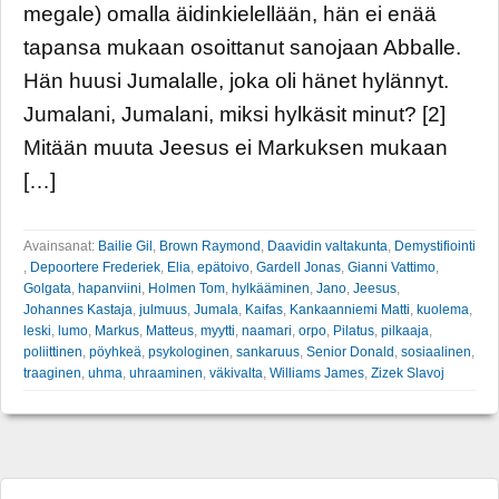
megale) omalla äidinkielellään, hän ei enää
tapansa mukaan osoittanut sanojaan Abballe.
Hän huusi Jumalalle, joka oli hänet hylännyt.
Jumalani, Jumalani, miksi hylkäsit minut? [2]
Mitään muuta Jeesus ei Markuksen mukaan
[…]
Avainsanat:
Bailie Gil
,
Brown Raymond
,
Daavidin valtakunta
,
Demystifiointi
,
Depoortere Frederiek
,
Elia
,
epätoivo
,
Gardell Jonas
,
Gianni Vattimo
,
Golgata
,
hapanviini
,
Holmen Tom
,
hylkääminen
,
Jano
,
Jeesus
,
Johannes Kastaja
,
julmuus
,
Jumala
,
Kaifas
,
Kankaanniemi Matti
,
kuolema
,
leski
,
lumo
,
Markus
,
Matteus
,
myytti
,
naamari
,
orpo
,
Pilatus
,
pilkaaja
,
poliittinen
,
pöyhkeä
,
psykologinen
,
sankaruus
,
Senior Donald
,
sosiaalinen
,
traaginen
,
uhma
,
uhraaminen
,
väkivalta
,
Williams James
,
Zizek Slavoj