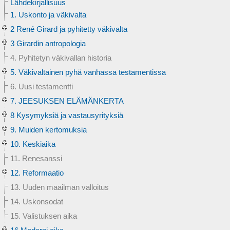
Lähdekirjallisuus
1. Uskonto ja väkivalta
2 René Girard ja pyhitetty väkivalta
3 Girardin antropologia
4. Pyhitetyn väkivallan historia
5. Väkivaltainen pyhä vanhassa testamentissa
6. Uusi testamentti
7. JEESUKSEN ELÄMÄNKERTA
8 Kysymyksiä ja vastausyrityksiä
9. Muiden kertomuksia
10. Keskiaika
11. Renesanssi
12. Reformaatio
13. Uuden maailman valloitus
14. Uskonsodat
15. Valistuksen aika