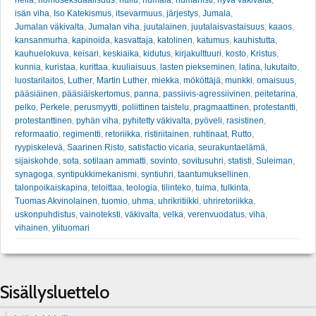
isän viha
,
Iso Katekismus
,
itsevarmuus
,
järjestys
,
Jumala
,
Jumalan väkivalta
,
Jumalan viha
,
juutalainen
,
juutalaisvastaisuus
,
kaaos
,
kansanmurha
,
kapinoida
,
kasvattaja
,
katolinen
,
katumus
,
kauhistutta
,
kauhuelokuva
,
keisari
,
keskiaika
,
kidutus
,
kirjakulttuuri
,
kosto
,
Kristus
,
kunnia
,
kuristaa
,
kurittaa
,
kuuliaisuus
,
lasten piekseminen
,
latina
,
lukutaito
,
luostarilaitos
,
Luther
,
Martin Luther
,
miekka
,
mököttäjä
,
munkki
,
omaisuus
,
pääsiäinen
,
pääsiäiskertomus
,
panna
,
passiivis-agressiivinen
,
peitetarina
,
pelko
,
Perkele
,
perusmyytti
,
poliittinen taistelu
,
pragmaattinen
,
protestantti
,
protestanttinen
,
pyhän viha
,
pyhitetty väkivalta
,
pyöveli
,
rasistinen
,
reformaatio
,
regimentti
,
retoriikka
,
ristiriitainen
,
ruhtinaat
,
Rutto
,
ryypiskelevä
,
Saarinen Risto
,
satisfactio vicaria
,
seurakuntaelämä
,
sijaiskohde
,
sota
,
sotilaan ammatti
,
sovinto
,
sovitusuhri
,
statisti
,
Suleiman
,
synagoga
,
syntipukkimekanismi
,
syntiuhri
,
taantumuksellinen
,
talonpoikaiskapina
,
teloittaa
,
teologia
,
tilinteko
,
tuima
,
tulkinta
,
Tuomas Akvinolainen
,
tuomio
,
uhma
,
uhrikritiikki
,
uhriretoriikka
,
uskonpuhdistus
,
vainoteksti
,
väkivalta
,
velka
,
verenvuodatus
,
viha
,
vihainen
,
ylituomari
Sisällysluettelo