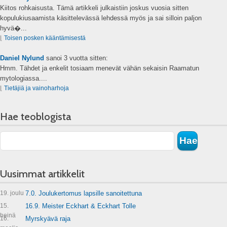
Kiitos rohkaisusta. Tämä artikkeli julkaistiin joskus vuosia sitten
kopulukiusaamista käsittelevässä lehdessä myös ja sai silloin paljon
hyvä�...
⌊
Toisen posken kääntämisestä
Daniel Nylund
sanoi
3 vuotta sitten:
Hmm. Tähdet ja enkelit tosiaam menevät vähän sekaisin Raamatun
mytologiassa....
⌊
Tietäjiä ja vainoharhoja
Hae teoblogista
Uusimmat artikkelit
19. joulu
7.0. Joulukertomus lapsille sanoitettuna
15.
16.9. Meister Eckhart & Eckhart Tolle
heinä
16.
Myrskyävä raja