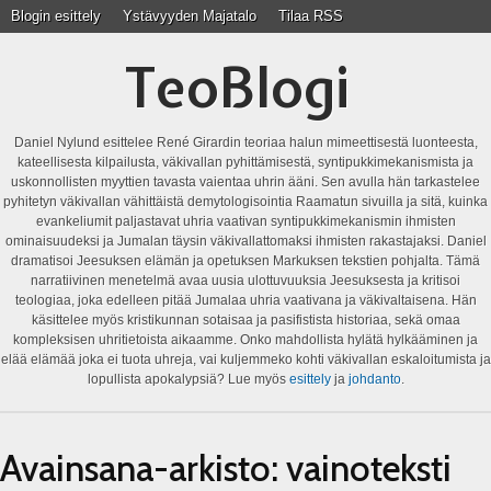
Blogin esittely
Ystävyyden Majatalo
Tilaa RSS
TeoBlogi
Daniel Nylund esittelee René Girardin teoriaa halun mimeettisestä luonteesta,
kateellisesta kilpailusta, väkivallan pyhittämisestä, syntipukkimekanismista ja
uskonnollisten myyttien tavasta vaientaa uhrin ääni. Sen avulla hän tarkastelee
pyhitetyn väkivallan vähittäistä demytologisointia Raamatun sivuilla ja sitä, kuinka
evankeliumit paljastavat uhria vaativan syntipukkimekanismin ihmisten
ominaisuudeksi ja Jumalan täysin väkivallattomaksi ihmisten rakastajaksi. Daniel
dramatisoi Jeesuksen elämän ja opetuksen Markuksen tekstien pohjalta. Tämä
narratiivinen menetelmä avaa uusia ulottuvuuksia Jeesuksesta ja kritisoi
teologiaa, joka edelleen pitää Jumalaa uhria vaativana ja väkivaltaisena. Hän
käsittelee myös kristikunnan sotaisaa ja pasifistista historiaa, sekä omaa
kompleksisen uhritietoista aikaamme. Onko mahdollista hylätä hylkääminen ja
elää elämää joka ei tuota uhreja, vai kuljemmeko kohti väkivallan eskaloitumista ja
lopullista apokalypsiä? Lue myös
esittely
ja
johdanto
.
Avainsana-arkisto:
vainoteksti