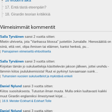
16 Moderni aika
17. Entä tästä eteenpäin?
18. Girardin teorian kritiikkiä
Viimeisimmät kommentit
Salla Tyrväinen
sanoi
2 vuotta sitten:
Mietin uhriverta, jota "Vanhassa liitossa" juotettiin Jumalalle. Hienosäätöä on
siinä, että veri, olipa ihmisen tai eläimen, kantoi henkeä, pu...
⌊
Painajainen viimeisellä ehtoollisella
Salla Tyrväinen
sanoi
3 vuotta sitten:
Kirjoitan tämän jo sukuluetteloja käsittelevän jakson jälkeen, jottei unohdu -
lämmin kiitos joululukemisista! Ruut ei pyrkinyt turvaamaan suink...
⌊
Tuhansien vuosien sukuluettelot ja mykistävä enkeli
Daniel Nylund
sanoi
3 vuotta sitten:
Kiitos suosituksesta. Tutustun ilman muuta. Mulla onkin luultavasti kaikki
muut Girardin englanniksi ilmestyneet kirjat....
⌊
16.9. Meister Eckhart & Eckhart Tolle
Daniel Nylund
sanoi
3 vuotta sitten: