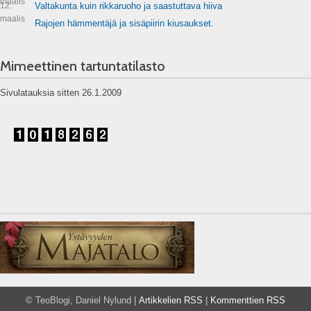
maalis
12.
Valtakunta kuin rikkaruoho ja saastuttava hiiva
maalis
Rajojen hämmentäjä ja sisäpiirin kiusaukset.
Mimeettinen tartuntatilasto
Sivulatauksia sitten 26.1.2009
© TeoBlogi, Daniel Nylund |
Artikkelien RSS
|
Kommenttien RSS