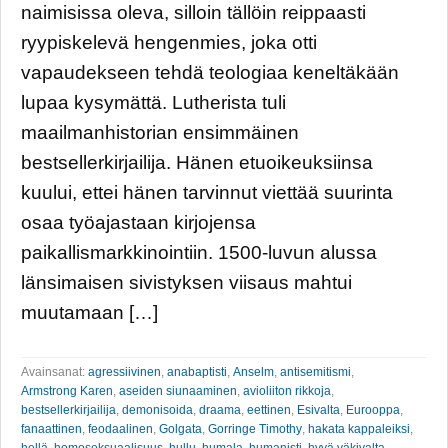
naimisissa oleva, silloin tällöin reippaasti
ryypiskelevä hengenmies, joka otti
vapaudekseen tehdä teologiaa keneltäkään
lupaa kysymättä. Lutherista tuli
maailmanhistorian ensimmäinen
bestsellerkirjailija. Hänen etuoikeuksiinsa
kuului, ettei hänen tarvinnut viettää suurinta
osaa työajastaan kirjojensa
paikallismarkkinointiin. 1500-luvun alussa
länsimaisen sivistyksen viisaus mahtui
muutamaan […]
Avainsanat:
agressiivinen
,
anabaptisti
,
Anselm
,
antisemitismi
,
Armstrong Karen
,
aseiden siunaaminen
,
avioliiton rikkoja
,
bestsellerkirjailija
,
demonisoida
,
draama
,
eettinen
,
Esivalta
,
Eurooppa
,
fanaattinen
,
feodaalinen
,
Golgata
,
Gorringe Timothy
,
hakata kappaleiksi
,
hellä
,
homoseksuaalisuus
,
hullu
,
humala
,
humanisti
,
hyvä väkivalta
,