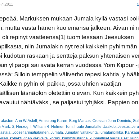
.4.2011
1
repeää. Markuksen mukaan Jumala kyllä vastasi po
, mutta vasta hänen kuolemansa jälkeen. Aivan niin
i oli repinyt vaatteensa[1] tuomitessaan Jeesuksen
pilkasta, niin Jumalakin nyt repi kaikkein pyhimmän
i kudotun raskaan ja senttejä paksun yhtenäisen ve
ain ylipappi sai avata kerran vuodessa Yom Kippur -
ssä: Silloin temppelin väliverho repesi kahtia, ylhääl
] Kaikkein pyhin oli paikka jossa uhrien vaatijan
llisen läsnäolon oletettiin olevan. Kun kaikkein pyh
avautui nähtäväksi, se paljastui tyhjäksi. Pappien on
:
alaston
,
Ann W. Astell
,
Armstrong Karen
,
Borg Marcus
,
Crossan John Dominic
,
Gal
 Mark. S
,
Herzog II. William R
,
Holmen Tom
,
huuto Jumalalle
,
Jaakob
,
Jeesus
,
Jer
astaja
,
Joosef arimatialainen
,
Jumala
,
Jumalan valtakunta
,
jumalanpilkka
,
Kankaan
eisari
,
kollektiivinen väkivalta
,
korppi
,
kummitustarina
,
kunnialliset hautajaiset
,
kunn