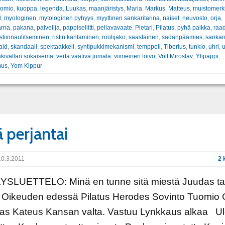
uomio
,
kuoppa
,
legenda
,
Luukas
,
maanjäristys
,
Maria
,
Markus
,
Matteus
,
muistomerk
d
,
myologinen
,
mytologinen pyhyys
,
myyttinen sankaritarina
,
naiset
,
neuvosto
,
orja
,
arna
,
pakana
,
palvelija
,
pappiseliitti
,
pellavavaate
,
Pietari
,
Pilatus
,
pyhä paikka
,
raa
istiinnaulitseminen
,
ristin kantaminen
,
roolijako
,
saastainen
,
sadanpäämies
,
sankar
ald
,
skandaali
,
spektaakkeli
,
syntipukkimekanismi
,
temppeli
,
Tiberius
,
tunkio
,
uhri
,
u
äkivallan sokaisema
,
verta vaativa jumala
,
viimeinen toivo
,
Volf Miroslav
,
Ylipappi
,
mus
,
Yom Kippur
ä perjantai
0.3.2011
2 
YSLUETTELO: Minä en tunne sitä miestä Juudas t
ä Oikeuden edessä Pilatus Herodes Sovinto Tuomio 
as Kateus Kansan valta. Vastuu Lynkkaus alkaa U