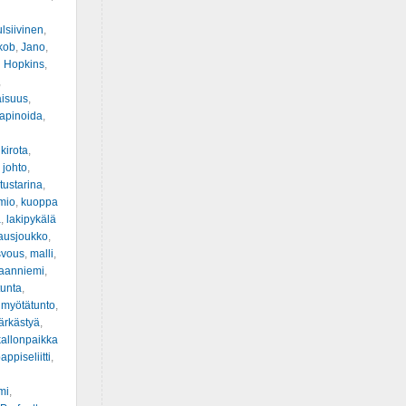
lsiivinen
,
kob
,
Jano
,
 Hopkins
,
,
aisuus
,
apinoida
,
,
kirota
,
 johto
,
ustarina
,
mio
,
kuoppa
a
,
lakipykälä
ausjoukko
,
svous
,
malli
,
kaanniemi
,
tunta
,
,
myötätunto
,
ärkästyä
,
allonpaikka
appiseliitti
,
mi
,