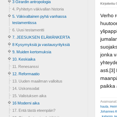
3 Girardin antropologia
Kirjoitettu
6
4. Pyhitetyn väkivallan historia
Verho 
5. Väkivaltainen pyhä vanhassa
testamentissa
huutoon
6. Uusi testamentti
ylipapp
7. JEESUKSEN ELÄMÄNKERTA
jumalan
8 Kysymyksiä ja vastausyrityksiä
suojaks
9. Muiden kertomuksia
jonka v
10. Keskiaika
yhteyde
11. Renesanssi
asti.[3
12. Reformaatio
maanpää
13. Uuden maailman valloitus
paikka 
14. Uskonsodat
15. Valistuksen aika
Avainsanat
16 Moderni aika
hauta
,
Heim
17. Entä tästä eteenpäin?
Johannes K
,
katarsis
,
k