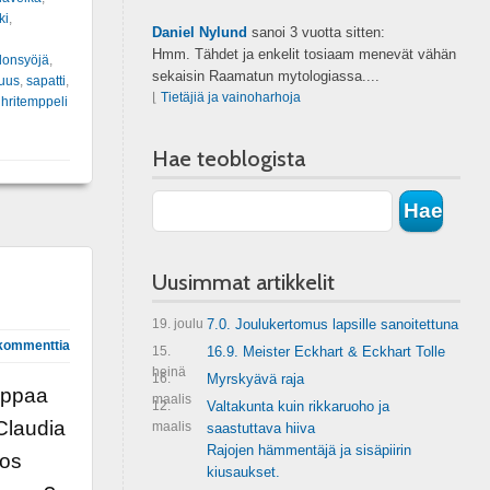
ki
,
Daniel Nylund
sanoi
3 vuotta sitten:
Hmm. Tähdet ja enkelit tosiaam menevät vähän
donsyöjä
,
sekaisin Raamatun mytologiassa....
uus
,
sapatti
,
⌊
Tietäjiä ja vainoharhoja
hritemppeli
Hae teoblogista
Uusimmat artikkelit
19. joulu
7.0. Joulukertomus lapsille sanoitettuna
kommenttia
15.
16.9. Meister Eckhart & Eckhart Tolle
heinä
16.
Myrskyävä raja
appaa
maalis
12.
Valtakunta kuin rikkaruoho ja
Claudia
maalis
saastuttava hiiva
Rajojen hämmentäjä ja sisäpiirin
los
kiusaukset.