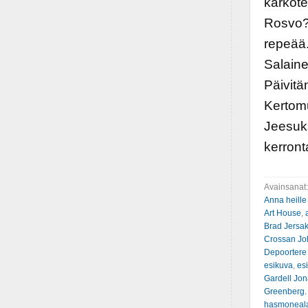
karkot
Rosvo? 
repeää.
Salaine
Päivitä
Kertomu
Jeesuks
kerront
Avainsanat
Anna heille
Art House
,
Brad Jersa
Crossan Jo
Depoortere
esikuva
,
es
Gardell Jo
Greenberg.
hasmonealai