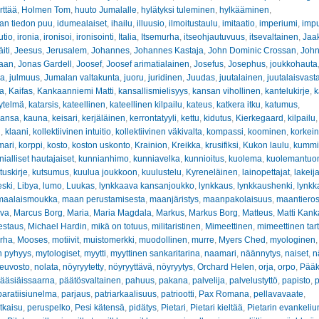
rttää
,
Holmen Tom
,
huuto Jumalalle
,
hylätyksi tuleminen
,
hylkääminen
,
an tiedon puu
,
idumealaiset
,
ihailu
,
illuusio
,
ilmoitustaulu
,
imitaatio
,
imperiumi
,
impu
utio
,
ironia
,
ironisoi
,
ironisointi
,
Italia
,
Itsemurha
,
itseohjautuvuus
,
itsevaltainen
,
Jaa
iti
,
Jeesus
,
Jerusalem
,
Johannes
,
Johannes Kastaja
,
John Dominic Crossan
,
John
haan
,
Jonas Gardell
,
Joosef
,
Joosef arimatialainen
,
Josefus
,
Josephus
,
joukkohauta
ha
,
julmuus
,
Jumalan valtakunta
,
juoru
,
juridinen
,
Juudas
,
juutalainen
,
juutalaisvast
va
,
Kaifas
,
Kankaanniemi Matti
,
kansallismielisyys
,
kansan vihollinen
,
kantelukirje
,
k
ytelmä
,
katarsis
,
kateellinen
,
kateellinen kilpailu
,
kateus
,
katkera itku
,
katumus
,
ansa
,
kauna
,
keisari
,
kerjäläinen
,
kerrontatyyli
,
kettu
,
kidutus
,
Kierkegaard
,
kilpailu
n
,
klaani
,
kollektiivinen intuitio
,
kollektiivinen väkivalta
,
kompassi
,
koominen
,
korkein
mari
,
korppi
,
kosto
,
koston uskonto
,
Krainion
,
Kreikka
,
krusifiksi
,
Kukon laulu
,
kummit
ialliset hautajaiset
,
kunnianhimo
,
kunniavelka
,
kunnioitus
,
kuolema
,
kuolemantuo
tuskirje
,
kutsumus
,
kuulua joukkoon
,
kuulustelu
,
Kyreneläinen
,
lainopettajat
,
lakeij
eski
,
Libya
,
lumo
,
Luukas
,
lynkkaava kansanjoukko
,
lynkkaus
,
lynkkaushenki
,
lynkk
maalaismoukka
,
maan perustamisesta
,
maanjäristys
,
maanpakolaisuus
,
maantiero
ava
,
Marcus Borg
,
Maria
,
Maria Magdala
,
Markus
,
Markus Borg
,
Matteus
,
Matti Kan
estaus
,
Michael Hardin
,
mikä on totuus
,
militaristinen
,
Mimeettinen
,
mimeettinen tar
rha
,
Mooses
,
motiivit
,
muistomerkki
,
muodollinen
,
murre
,
Myers Ched
,
myologinen
n pyhyys
,
mytologiset
,
myytti
,
myyttinen sankaritarina
,
naamari
,
näännytys
,
naiset
,
n
euvosto
,
nolata
,
nöyryytetty
,
nöyryyttävä
,
nöyryytys
,
Orchard Helen
,
orja
,
orpo
,
Pääk
ääsiäissaarna
,
päätösvaltainen
,
pahuus
,
pakana
,
palvelija
,
palvelustyttö
,
papisto
,
p
paratiisiunelma
,
parjaus
,
patriarkaalisuus
,
patriootti
,
Pax Romana
,
pellavavaate
,
tkaisu
,
peruspelko
,
Pesi kätensä
,
pidätys
,
Pietari
,
Pietari kieltää
,
Pietarin evankeliu