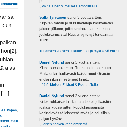
pu...
 kommentti
⌊
Painajainen viimeisellä ehtoollisella
ikansa
Salla Tyrväinen
sanoi
3 vuotta sitten:
Kirjoitan tämän jo sukuluetteloja käsittelevän
 kuin
jakson jälkeen, jottei unohdu - lämmin kiitos
joululukemisista! Ruut ei pyrkinyt turvaamaan
suink...
 paikan
⌊
rhon[2],
Tuhansien vuosien sukuluettelot ja mykistävä enkeli
juhlan
Daniel Nylund
sanoi
3 vuotta sitten:
tä alas
Kiitos suosituksesta. Tutustun ilman muuta.
Mulla onkin luultavasti kaikki muut Girardin
englanniksi ilmestyneet kirjat....
in
⌊
16.9. Meister Eckhart & Eckhart Tolle
 […]
Daniel Nylund
sanoi
3 vuotta sitten:
Kiitos rohkaisusta. Tämä artikkeli julkaistiin
joskus vuosia sitten kopulukiusaamista
ilea
,
häpeä
,
käsittelevässä lehdessä myös ja sai silloin
usalem
,
paljon hyvä�...
niemi Matti
⌊
Toisen posken kääntämisestä
iavelka
,