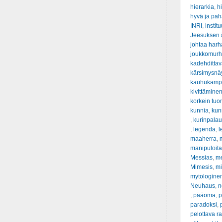
hierarkia
,
hi
hyvä ja pah
INRI
,
institu
Jeesuksen ä
johtaa har
joukkomur
kadehditta
kärsimysnä
kauhukamp
kivittämine
korkein tuo
kunnia
,
kunn
,
kurinpalau
,
legenda
,
l
maaherra
,
manipuloit
Messias
,
m
Mimesis
,
mi
mytologine
Neuhaus
,
n
,
pääoma
,
p
paradoksi
,
pelottava ra