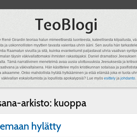
TeoBlogi
 René Girardin teoriaa halun mimeettisestä luonteesta, kateellisesta kilpailusta, vä
a ja uskonnollisten myyttien tavasta vaientaa uhrin ääni. Sen avulla hän tarkastele
ntia Raamatun sivuilla ja sitä, kuinka evankeliumit paljastavat uhria vaativan syn
malan täysin väkivallattomaksi ihmisten rakastajaksi. Daniel dramatisoi Jeesukse
lta. Tämä narratiivinen menetelmä avaa uusia ulottuvuuksia Jeesuksesta ja kritisoi
aativana ja väkivaltaisena. Hän käsittelee myös kristikunnan sotaisaa ja pasifistist
ta aikaamme. Onko mahdollista hylätä hylkääminen ja elää elämää joka ei tuota uhr
väkivallan eskaloitumista ja lopullista apokalypsiä? Lue myös
esittely
ja
johdanto
.
sana-arkisto:
kuoppa
emaan hylätty