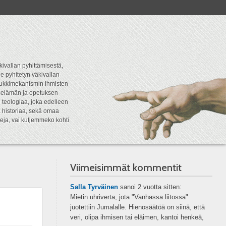
kivallan pyhittämisestä,
e pyhitetyn väkivallan
tipukkimekanismin ihmisten
n elämän ja opetuksen
 teologiaa, joka edelleen
a historiaa, sekä omaa
eja, vai kuljemmeko kohti
Viimeisimmät kommentit
Salla Tyrväinen
sanoi
2 vuotta sitten:
Mietin uhriverta, jota "Vanhassa liitossa"
juotettiin Jumalalle. Hienosäätöä on siinä, että
veri, olipa ihmisen tai eläimen, kantoi henkeä,