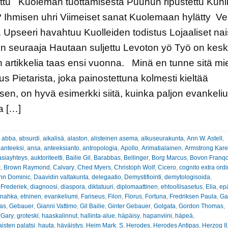
ettu Kuoleman tuottamisesta Puuhun ripustettu Kun
Ihmisen uhri Viimeiset sanat Kuolemaan hylätty Ve
 Upseeri havahtuu Kuolleiden todistus Lojaaliset nai
n seuraaja Hautaan suljettu Levoton yö Työ on kesk
n artikkelia taas ensi vuonna. Minä en tunne sitä mi
s Pietarista, joka painostettuna kolmesti kieltää
en, on hyvä esimerkki siitä, kuinka paljon evankeli
a […]
:
abba
,
absurdi
,
aikalisä
,
alaston
,
alisteinen asema
,
alkuseurakunta
,
Ann W. Astell
,
 anteeksi
,
ansa
,
anteeksianto
,
antropologia
,
Apollo
,
Arimatialainen
,
Armstrong Kar
asiayhteys
,
auktoriteetti
,
Bailie Gil
,
Barabbas
,
Bellinger
,
Borg Marcus
,
Bovon Franqo
k
,
Brown Raymond
,
Calvary
,
Ched Myers
,
Christoph Wolf
,
Cicero
,
cognito extra ord
hn Dominic
,
Daavidin valtakunta
,
delegaatio
,
Demystifiointi
,
demytologisoida
,
 Frederiek
,
diagnoosi
,
diaspora
,
diktatuuri
,
diplomaattinen
,
ehtoollisasetus
,
Elia
,
ep
inahka
,
etninen
,
evankeliumi
,
Fariseus
,
Filon
,
Florus
,
Fortuna
,
Fredriksen Paula
,
Ga
nas
,
Gebauer
,
Gianni Vattimo
,
Gil Bailie
,
Ginter Gebauer
,
Golgata
,
Gordon Thomas
,
 Gary
,
groteski
,
haaskalinnut
,
hallinta-alue
,
häpäisy
,
hapanviini
,
häpeä
,
sten palatsi
,
hauta
,
häväistys
,
Heim Mark. S
,
Herodes
,
Herodes Antipas
,
Herzog II