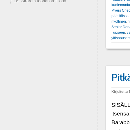
18. Girardin teorian kritiikkiä
kuolemant
Myers Che
pääsiäissa
rikollinen
,
r
Senior Don
,
upseeri
,
v
ylösnouse
Pitk
Kirjoitettu
1
SISÄLL
itsens
Barabb