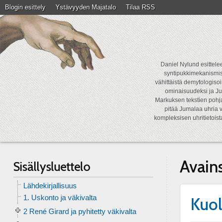
Blogin esittely
Ystävyyden Majatalo
Tilaa RSS
Daniel Nylund esittelee
syntipukkimekanismist
vähittäistä demytologisoi
ominaisuudeksi ja Ju
Markuksen tekstien pohja
pitää Jumalaa uhria v
kompleksisen uhritietois
Avain
Sisällysluettelo
Lähdekirjallisuus
1. Uskonto ja väkivalta
Kuol
2 René Girard ja pyhitetty väkivalta