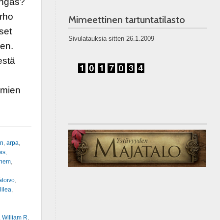
ingas?
rho
Mimeettinen tartuntatilasto
set
Sivulatauksia sitten 26.1.2009
en.
estä
umien
en
,
arpa
,
is
,
inem
,
ätoivo
,
lilea
,
. William R
,