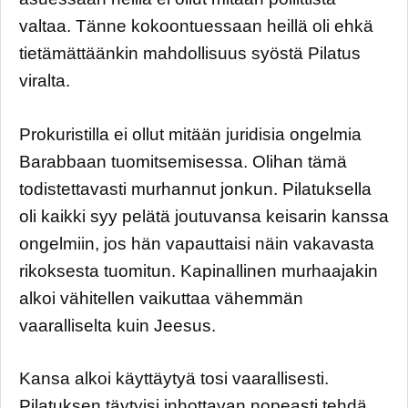
valtaa. Tänne kokoontuessaan heillä oli ehkä
tietämättäänkin mahdollisuus syöstä Pilatus
viralta.
Prokuristilla ei ollut mitään juridisia ongelmia
Barabbaan tuomitsemisessa. Olihan tämä
todistettavasti murhannut jonkun. Pilatuksella
oli kaikki syy pelätä joutuvansa keisarin kanssa
ongelmiin, jos hän vapauttaisi näin vakavasta
rikoksesta tuomitun. Kapinallinen murhaajakin
alkoi vähitellen vaikuttaa vähemmän
vaaralliselta kuin Jeesus.
Kansa alkoi käyttäytyä tosi vaarallisesti.
Pilatuksen täytyisi inhottavan nopeasti tehdä