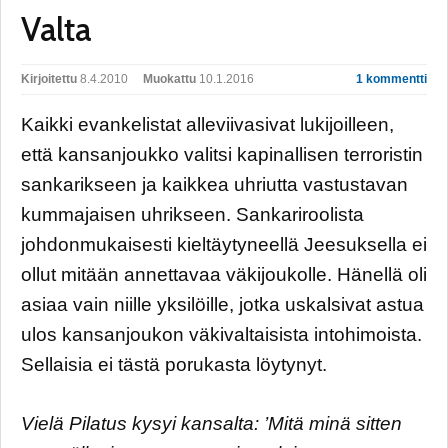
Valta
Kirjoitettu
8.4.2010
Muokattu
10.1.2016
1 kommentti
Kaikki evankelistat alleviivasivat lukijoilleen,
että kansanjoukko valitsi kapinallisen terroristin
sankarikseen ja kaikkea uhriutta vastustavan
kummajaisen uhrikseen. Sankariroolista
johdonmukaisesti kieltäytyneellä Jeesuksella ei
ollut mitään annettavaa väkijoukolle. Hänellä oli
asiaa vain niille yksilöille, jotka uskalsivat astua
ulos kansanjoukon väkivaltaisista intohimoista.
Sellaisia ei tästä porukasta löytynyt.
Vielä Pilatus kysyi kansalta: ’Mitä minä sitten