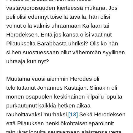
vastavuoroisuuden kierteessä mukana. Jos
peli olisi edennyt toisella tavalla, hän olisi
voinut olla valmis uhraamaan Kaifaan tai
Herodeksen. Entä jos kansa olisi vaatinut
Pilatukselta Barabbasta uhriksi? Olisiko hän
siihen suostuessaan ollut vähemmän syyllinen
uhraaja kun nyt?
Muutama vuosi aiemmin Herodes oli
teloituttanut Johannes Kastajan. Siinäkin oli
monen osapuolen keskinäinen kilpailu lopulta
purkautunut kaikkia hetken aikaa
rauhoittavaksi murhaksi.
[13]
Sekä Herodeksen
että Pilatuksen henkilökohtaiset epäröinnit
taipuivat lopulta seuraamaan alaistensa verta