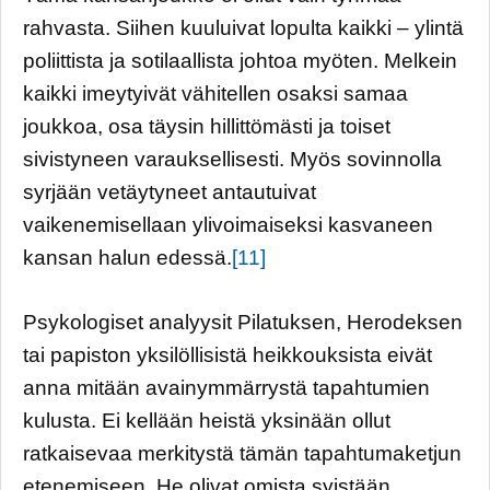
rahvasta. Siihen kuuluivat lopulta kaikki – ylintä
poliittista ja sotilaallista johtoa myöten. Melkein
kaikki imeytyivät vähitellen osaksi samaa
joukkoa, osa täysin hillittömästi ja toiset
sivistyneen varauksellisesti. Myös sovinnolla
syrjään vetäytyneet antautuivat
vaikenemisellaan ylivoimaiseksi kasvaneen
kansan halun edessä.
[11]
Psykologiset analyysit Pilatuksen, Herodeksen
tai papiston yksilöllisistä heikkouksista eivät
anna mitään avainymmärrystä tapahtumien
kulusta. Ei kellään heistä yksinään ollut
ratkaisevaa merkitystä tämän tapahtumaketjun
etenemiseen. He olivat omista syistään