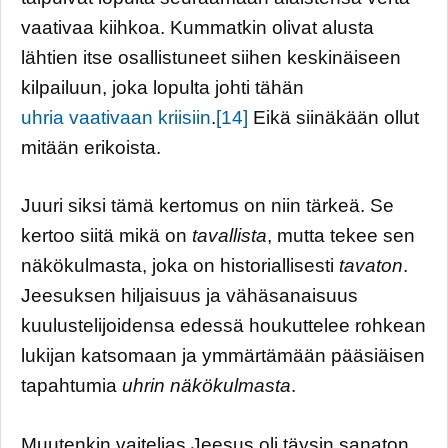
vaativaa kiihkoa. Kummatkin olivat alusta
lähtien itse osallistuneet siihen keskinäiseen
kilpailuun, joka lopulta johti tähän
uhria vaativaan kriisiin
.
[14]
Eikä siinäkään ollut
mitään erikoista.
Juuri siksi tämä kertomus on niin tärkeä. Se
kertoo siitä mikä on
tavallista
, mutta tekee sen
näkökulmasta, joka on historiallisesti
tavaton
.
Jeesuksen hiljaisuus ja vähäsanaisuus
kuulustelijoidensa edessä houkuttelee rohkean
lukijan katsomaan ja ymmärtämään pääsiäisen
tapahtumia
uhrin näkökulmasta
.
Muutenkin vaitelias Jeesus oli täysin sanaton