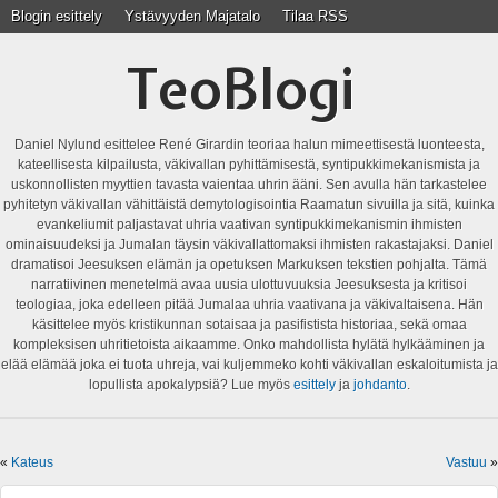
Blogin esittely
Ystävyyden Majatalo
Tilaa RSS
TeoBlogi
Daniel Nylund esittelee René Girardin teoriaa halun mimeettisestä luonteesta,
kateellisesta kilpailusta, väkivallan pyhittämisestä, syntipukkimekanismista ja
uskonnollisten myyttien tavasta vaientaa uhrin ääni. Sen avulla hän tarkastelee
pyhitetyn väkivallan vähittäistä demytologisointia Raamatun sivuilla ja sitä, kuinka
evankeliumit paljastavat uhria vaativan syntipukkimekanismin ihmisten
ominaisuudeksi ja Jumalan täysin väkivallattomaksi ihmisten rakastajaksi. Daniel
dramatisoi Jeesuksen elämän ja opetuksen Markuksen tekstien pohjalta. Tämä
narratiivinen menetelmä avaa uusia ulottuvuuksia Jeesuksesta ja kritisoi
teologiaa, joka edelleen pitää Jumalaa uhria vaativana ja väkivaltaisena. Hän
käsittelee myös kristikunnan sotaisaa ja pasifistista historiaa, sekä omaa
kompleksisen uhritietoista aikaamme. Onko mahdollista hylätä hylkääminen ja
elää elämää joka ei tuota uhreja, vai kuljemmeko kohti väkivallan eskaloitumista ja
lopullista apokalypsiä? Lue myös
esittely
ja
johdanto
.
«
Kateus
Vastuu
»