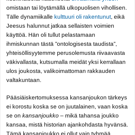
omistaan tai löytämällä ulkopuolisen vihollisen.
Tälle dynamiikalle
kulttuuri oli rakentunut
, eikä
Jeesus halunnut jatkaa sellaisten voimien
käyttöä. Hän oli tullut pelastamaan
ihmiskunnan tästä ”ontologisesta taudista”,
yhteisöllisyytemme perusolemusta riivaavasta
väkivallasta, kutsumalla meidät yksi kerrallaan
ulos joukosta, valikoimattoman rakkauden
valtakuntaan.
Pääsiäiskertomuksessa kansanjoukon tärkeys
ei korostu koska se on juutalainen, vaan koska
se on
kansanjoukko –
mikä tahansa joukko
kansaa, mistä historian ajankohdasta hyvänsä.
Tämä kansanjoukko ei ollut vain tyhmää