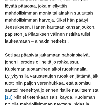
löytää päätöstä, joka miellyttäisi
mahdollisimman monia tai ainakin suututtaisi
mahdollisimman harvoja. Siksi hän päätyi
Jeesukseen. Hänen kauttaan kansanjoukon,
papiston ja Pilatuksen välinen ristiriita tulisi
laukeamaan – ainakin hetkeksi.
Sotilaat pääsivät jatkamaan pahoinpitelyä,
johon Herodes oli heitä jo rohkaissut.
Kuoleman tuottaminen alkoi ruoskinnalla.
Lyijykynsillä varustettujen ruoskien jättämä jälki
tuotti niin paljon verenhukkaa, että tuomittu
saattoi menehtyä jo ennen ristille naulitsemista.
[10]
Niin ei tietenkään saisi käydä. Kuoleman
piti olla mahdollisimman näyttävä, hidas ja