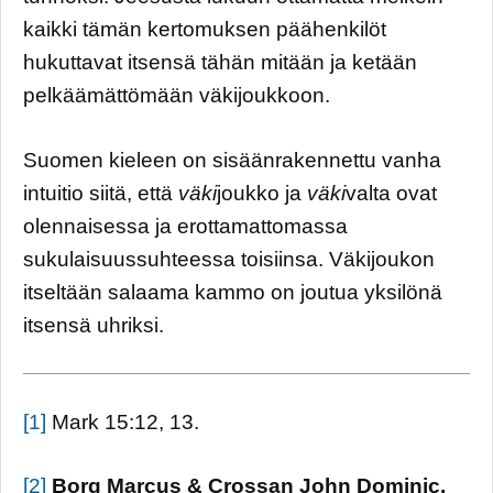
kaikki tämän kertomuksen päähenkilöt
hukuttavat itsensä tähän mitään ja ketään
pelkäämättömään väkijoukkoon.
Suomen kieleen on sisäänrakennettu vanha
intuitio siitä, että
väki
joukko ja
väki
valta ovat
olennaisessa ja erottamattomassa
sukulaisuussuhteessa toisiinsa. Väkijoukon
itseltään salaama kammo on joutua yksilönä
itsensä uhriksi.
[1]
Mark 15:12, 13.
[2]
Borg Marcus & Crossan John Dominic.