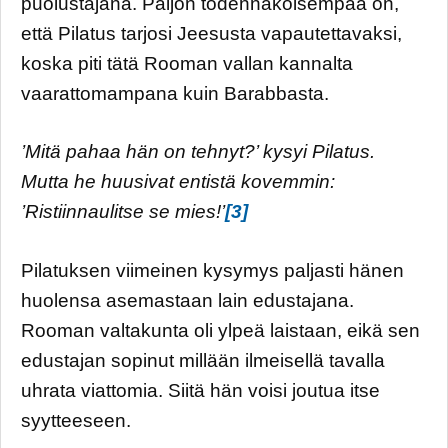
puolustajana. Paljon todennäköisempää on,
että Pilatus tarjosi Jeesusta vapautettavaksi,
koska piti tätä Rooman vallan kannalta
vaarattomampana kuin Barabbasta.
’Mitä pahaa hän on tehnyt?’ kysyi Pilatus.
Mutta he huusivat entistä kovemmin:
’Ristiinnaulitse se mies!’
[3]
Pilatuksen viimeinen kysymys paljasti hänen
huolensa asemastaan lain edustajana.
Rooman valtakunta oli ylpeä laistaan, eikä sen
edustajan sopinut millään ilmeisellä tavalla
uhrata viattomia. Siitä hän voisi joutua itse
syytteeseen.