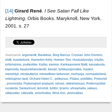
[14]
Girard René
.
I See Satan Fall Like
Lightning.
Orbis Books. Maryknoll, New York.
2001. s. 27
Avainsanat:
argumentti
,
Barabbas
,
Borg Marcus
,
Crossan John Dominic
,
eliitti
,
evankeliumi
,
Hamerton-Kelly
,
Holmen Tom
,
Huutoäänestys
,
intuitio
,
johtohahmo
,
joukkoliike
,
Kaifas
,
kammo
,
Kankaanniemi Matti
,
kansakunta
,
kapinoida
,
kaupunkilaisväestö
,
keisari
,
lynkkausporukka
,
maaton
,
menehtyä
,
mestauttanut
,
mimeettisen tartunnan
,
murhaaja
,
normaalielämä
,
ontologinen tauti
,
Orchard Helen C.
,
pelkuruus
,
Pilatus
,
poliitikko
,
Prokuristi
,
provosoida
,
Psykologiset analyysit
,
rahvas
,
rakkamaisuus
,
Ristiinnaulitse
,
ruoskinta
,
Sankarirooli
,
terroristi
,
työtön
,
tyranni
,
uhraamalla
,
vakaus
,
väkijoukko
,
väkivalta
,
verenhukka
,
Wroe Ann
,
yksinvaltias