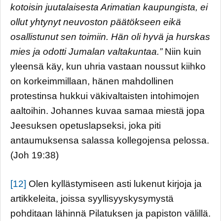
kotoisin juutalaisesta Arimatian kaupungista, ei
ollut yhtynyt neuvoston päätökseen eikä
osallistunut sen toimiin. Hän oli hyvä ja hurskas
mies ja odotti Jumalan valtakuntaa.”
Niin kuin
yleensä käy, kun uhria vastaan noussut kiihko
on korkeimmillaan, hänen mahdollinen
protestinsa hukkui väkivaltaisten intohimojen
aaltoihin. Johannes kuvaa samaa miestä jopa
Jeesuksen opetuslapseksi, joka piti
antaumuksensa salassa kollegojensa pelossa.
(Joh 19:38)
[12]
Olen kyllästymiseen asti lukenut kirjoja ja
artikkeleita, joissa syyllisyyskysymystä
pohditaan lähinnä Pilatuksen ja papiston välillä.