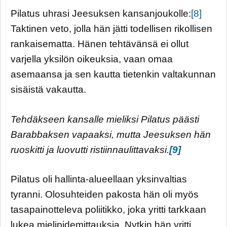
Pilatus uhrasi Jeesuksen kansanjoukolle:
[8]
Taktinen veto, jolla hän jätti todellisen rikollisen
rankaisematta. Hänen tehtävänsä ei ollut
varjella yksilön oikeuksia, vaan omaa
asemaansa ja sen kautta tietenkin valtakunnan
sisäistä vakautta.
Tehdäkseen kansalle mieliksi Pilatus päästi
Barabbaksen vapaaksi, mutta Jeesuksen hän
ruoskitti ja luovutti ristiinnaulittavaksi.
[9]
Pilatus oli hallinta-alueellaan yksinvaltias
tyranni. Olosuhteiden pakosta hän oli myös
tasapainotteleva poliitikko, joka yritti tarkkaan
lukea mielipidemittauksia. Nytkin hän yritti