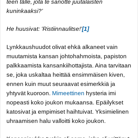
teen tälle, jota te sanotte juutalaisten
kuninkaaksi?’
He huusivat: ’Ristiinnaulitse!’
[1]
Lynkkaushuudot olivat ehkä alkaneet vain
muutamista kansan johtohahmoista, papiston
palkkaamista kansankiihottajista. Aina tarvitaan
se, joka uskaltaa heittää ensimmäisen kiven,
ennen kuin muut seuraavat esimerkkiä ja
yhtyvät kuoroon.
Mimeettinen
hysteria imi
nopeasti koko joukon mukaansa. Epäilykset
katosivat ja empimiset haihtuivat. Yksimielinen
uhraamisen halu valloitti koko joukon.