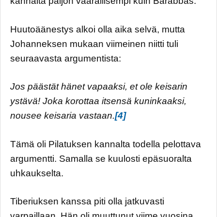
kannalta paljon vaarallisempi kuin Barabbas.
Huutoäänestys alkoi olla aika selvä, mutta
Johanneksen mukaan viimeinen niitti tuli
seuraavasta argumentista:
Jos päästät hänet vapaaksi, et ole keisarin
ystävä! Joka korottaa itsensä kuninkaaksi,
nousee keisaria vastaan.
[4]
Tämä oli Pilatuksen kannalta todella pelottava
argumentti. Samalla se kuulosti epäsuoralta
uhkaukselta.
Tiberiuksen kanssa piti olla jatkuvasti
varpaillaan. Hän oli muuttunut viime vuosina