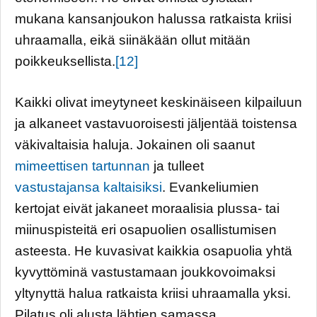
mukana kansanjoukon halussa ratkaista kriisi
uhraamalla, eikä siinäkään ollut mitään
poikkeuksellista.
[12]
Kaikki olivat imeytyneet keskinäiseen kilpailuun
ja alkaneet vastavuoroisesti jäljentää toistensa
väkivaltaisia haluja. Jokainen oli saanut
mimeettisen tartunnan
ja tulleet
vastustajansa kaltaisiksi
. Evankeliumien
kertojat eivät jakaneet moraalisia plussa- tai
miinuspisteitä eri osapuolien osallistumisen
asteesta. He kuvasivat kaikkia osapuolia yhtä
kyvyttöminä vastustamaan joukkovoimaksi
yltynyttä halua ratkaista kriisi uhraamalla yksi.
Pilatus oli alusta lähtien samassa