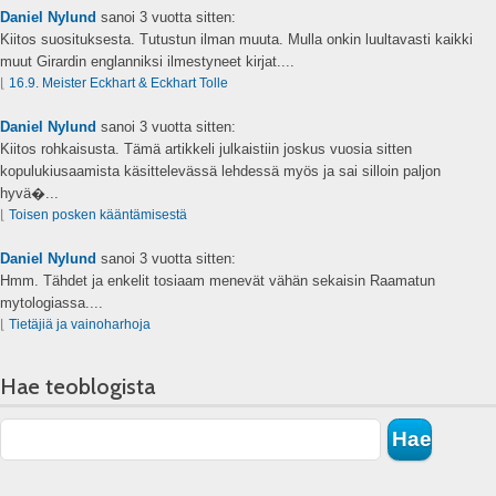
Daniel Nylund
sanoi
3 vuotta sitten:
Kiitos suosituksesta. Tutustun ilman muuta. Mulla onkin luultavasti kaikki
muut Girardin englanniksi ilmestyneet kirjat....
⌊
16.9. Meister Eckhart & Eckhart Tolle
Daniel Nylund
sanoi
3 vuotta sitten:
Kiitos rohkaisusta. Tämä artikkeli julkaistiin joskus vuosia sitten
kopulukiusaamista käsittelevässä lehdessä myös ja sai silloin paljon
hyvä�...
⌊
Toisen posken kääntämisestä
Daniel Nylund
sanoi
3 vuotta sitten:
Hmm. Tähdet ja enkelit tosiaam menevät vähän sekaisin Raamatun
mytologiassa....
⌊
Tietäjiä ja vainoharhoja
Hae teoblogista