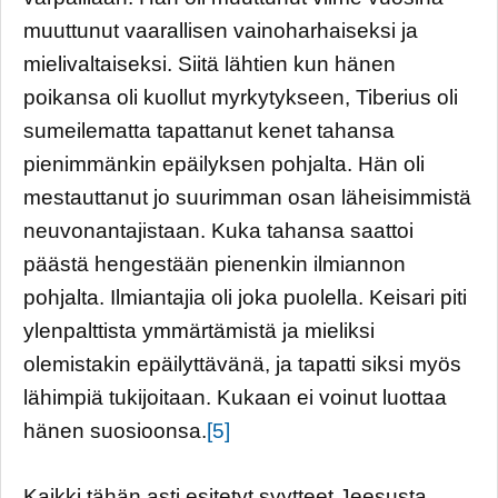
muuttunut vaarallisen vainoharhaiseksi ja
mielivaltaiseksi. Siitä lähtien kun hänen
poikansa oli kuollut myrkytykseen, Tiberius oli
sumeilematta tapattanut kenet tahansa
pienimmänkin epäilyksen pohjalta. Hän oli
mestauttanut jo suurimman osan läheisimmistä
neuvonantajistaan. Kuka tahansa saattoi
päästä hengestään pienenkin ilmiannon
pohjalta. Ilmiantajia oli joka puolella. Keisari piti
ylenpalttista ymmärtämistä ja mieliksi
olemistakin epäilyttävänä, ja tapatti siksi myös
lähimpiä tukijoitaan. Kukaan ei voinut luottaa
hänen suosioonsa.
[5]
Kaikki tähän asti esitetyt syytteet Jeesusta