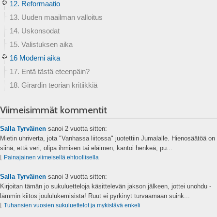
12. Reformaatio
13. Uuden maailman valloitus
14. Uskonsodat
15. Valistuksen aika
16 Moderni aika
17. Entä tästä eteenpäin?
18. Girardin teorian kritiikkiä
Viimeisimmät kommentit
Salla Tyrväinen
sanoi
2 vuotta sitten:
Mietin uhriverta, jota "Vanhassa liitossa" juotettiin Jumalalle. Hienosäätöä on
siinä, että veri, olipa ihmisen tai eläimen, kantoi henkeä, pu...
⌊
Painajainen viimeisellä ehtoollisella
Salla Tyrväinen
sanoi
3 vuotta sitten:
Kirjoitan tämän jo sukuluetteloja käsittelevän jakson jälkeen, jottei unohdu -
lämmin kiitos joululukemisista! Ruut ei pyrkinyt turvaamaan suink...
⌊
Tuhansien vuosien sukuluettelot ja mykistävä enkeli