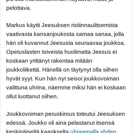
pelottava.
Markus käytti Jeesuksen ristiinnaulitsemista
vaativasta kansanjoukosta samaa sanaa, jolla
hän oli kuvannut Jeesusta seuraavaa joukkoa.
Opetuslasten toiveista huolimatta Jeesus ei
koskaan yrittänyt rakentaa mitään
joukkoliikettä. Hänellä on täytynyt olla siihen
hyvät syyt. Kun hän nyt seisoi joukkovoiman
valittuna uhrina, näemme miksi hän ei koskaan
ollut luottanut siihen.
Joukkovoiman peruskirous toteutui Jeesuksen
edessä. Joukko oli aina pelastanut itsensä
keskinäiseltä kaaokselta
uhraamalla yhden