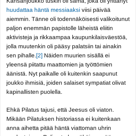
Kansanjoukko tuskin oli sama, joka oli yrittänyt
huudattaa häntä messiaaksi
viisi päivää
aiemmin. Tänne oli todennäköisesti valikoitunut
paljon enemmän papistolle läheistä eliitin
aktivisteja ja rikkaampaa kaupunkilaisväestöä,
jolla muutenkin oli pääsy palatsiin tai ainakin
sen pihalle.
[2]
Näiden muurien sisällä ei
yleensä piitattu maattomien ja työttömien
äänistä. Nyt paikalle oli kuitenkin saapunut
joukko ihmisiä, joiden salaiset sympatiat olivat
kapinallisten puolella.
Ehkä Pilatus tajusi, että Jeesus oli viaton.
Mikään Pilatuksen historiassa ei kuitenkaan
anna aihetta pitää häntä viattoman uhrin