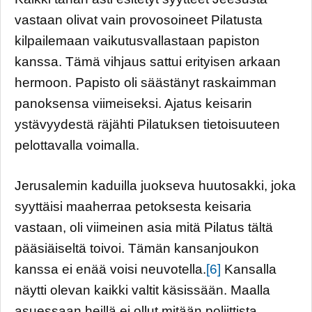
vastaan olivat vain provosoineet Pilatusta
kilpailemaan vaikutusvallastaan papiston
kanssa. Tämä vihjaus sattui erityisen arkaan
hermoon. Papisto oli säästänyt raskaimman
panoksensa viimeiseksi. Ajatus keisarin
ystävyydestä räjähti Pilatuksen tietoisuuteen
pelottavalla voimalla.
Jerusalemin kaduilla juokseva huutosakki, joka
syyttäisi maaherraa petoksesta keisaria
vastaan, oli viimeinen asia mitä Pilatus tältä
pääsiäiseltä toivoi. Tämän kansanjoukon
kanssa ei enää voisi neuvotella.
[6]
Kansalla
näytti olevan kaikki valtit käsissään. Maalla
asuessaan heillä ei ollut mitään poliittista