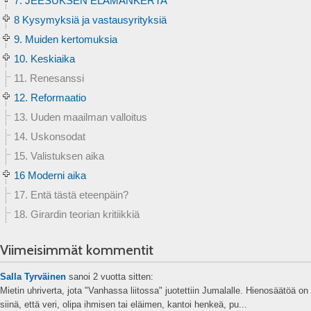
7. JEESUKSEN ELÄMÄNKERTA
8 Kysymyksiä ja vastausyrityksiä
9. Muiden kertomuksia
10. Keskiaika
11. Renesanssi
12. Reformaatio
13. Uuden maailman valloitus
14. Uskonsodat
15. Valistuksen aika
16 Moderni aika
17. Entä tästä eteenpäin?
18. Girardin teorian kritiikkiä
Viimeisimmät kommentit
Salla Tyrväinen
sanoi
2 vuotta sitten:
Mietin uhriverta, jota "Vanhassa liitossa" juotettiin Jumalalle. Hienosäätöä on
siinä, että veri, olipa ihmisen tai eläimen, kantoi henkeä, pu...