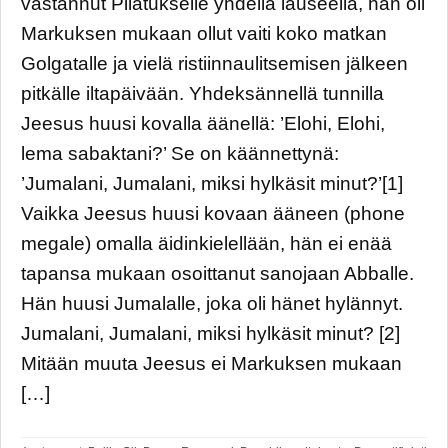
vastannut Pilatukselle yhdellä lauseella, hän oli
Markuksen mukaan ollut vaiti koko matkan
Golgatalle ja vielä ristiinnaulitsemisen jälkeen
pitkälle iltapäivään. Yhdeksännellä tunnilla
Jeesus huusi kovalla äänellä: ’Elohi, Elohi,
lema sabaktani?’ Se on käännettynä:
’Jumalani, Jumalani, miksi hylkäsit minut?’[1]
Vaikka Jeesus huusi kovaan ääneen (phone
megale) omalla äidinkielellään, hän ei enää
tapansa mukaan osoittanut sanojaan Abballe.
Hän huusi Jumalalle, joka oli hänet hylännyt.
Jumalani, Jumalani, miksi hylkäsit minut? [2]
Mitään muuta Jeesus ei Markuksen mukaan
[…]