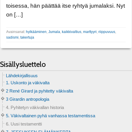
toisessa, hän päättää itse ryhtyä jumalaksi. Nyt
on […]
Avainsanat:
hylkääminen
,
Jumala
,
kaikkivaltius
,
marttyyri
,
riippuvuus
,
sadismi
,
takertuja
Sisällysluettelo
Lähdekirjallisuus
1. Uskonto ja väkivalta
2 René Girard ja pyhitetty väkivalta
3 Girardin antropologia
4. Pyhitetyn väkivallan historia
5. Väkivaltainen pyhä vanhassa testamentissa
6. Uusi testamentti