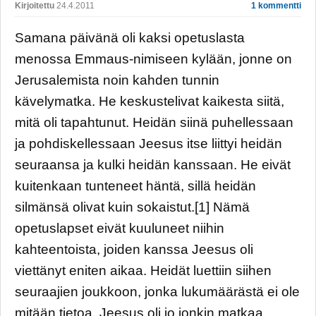
Kirjoitettu
24.4.2011
1 kommentti
Samana päivänä oli kaksi opetuslasta
menossa Emmaus-nimiseen kylään, jonne on
Jerusalemista noin kahden tunnin
kävelymatka. He keskustelivat kaikesta siitä,
mitä oli tapahtunut. Heidän siinä puhellessaan
ja pohdiskellessaan Jeesus itse liittyi heidän
seuraansa ja kulki heidän kanssaan. He eivät
kuitenkaan tunteneet häntä, sillä heidän
silmänsä olivat kuin sokaistut.[1] Nämä
opetuslapset eivät kuuluneet niihin
kahteentoista, joiden kanssa Jeesus oli
viettänyt eniten aikaa. Heidät luettiin siihen
seuraajien joukkoon, jonka lukumäärästä ei ole
mitään tietoa. Jeesus oli jo jonkin matkaa