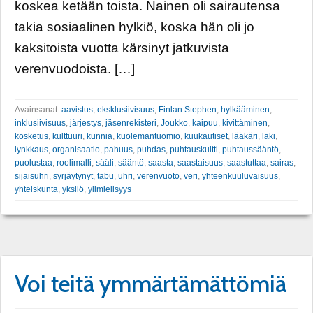
koskea ketään toista. Nainen oli sairautensa
takia sosiaalinen hylkiö, koska hän oli jo
kaksitoista vuotta kärsinyt jatkuvista
verenvuodoista. […]
Avainsanat:
aavistus
,
eksklusiivisuus
,
Finlan Stephen
,
hylkääminen
,
inklusiivisuus
,
järjestys
,
jäsenrekisteri
,
Joukko
,
kaipuu
,
kivittäminen
,
kosketus
,
kulttuuri
,
kunnia
,
kuolemantuomio
,
kuukautiset
,
lääkäri
,
laki
,
lynkkaus
,
organisaatio
,
pahuus
,
puhdas
,
puhtauskultti
,
puhtaussääntö
,
puolustaa
,
roolimalli
,
sääli
,
sääntö
,
saasta
,
saastaisuus
,
saastuttaa
,
sairas
,
sijaisuhri
,
syrjäytynyt
,
tabu
,
uhri
,
verenvuoto
,
veri
,
yhteenkuuluvaisuus
,
yhteiskunta
,
yksilö
,
ylimielisyys
Voi teitä ymmärtämättömiä