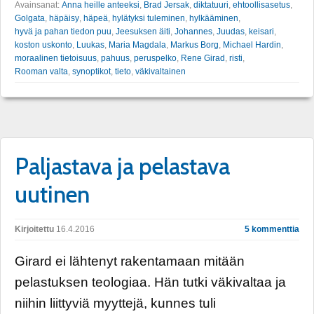
Avainsanat:
Anna heille anteeksi
,
Brad Jersak
,
diktatuuri
,
ehtoollisasetus
,
Golgata
,
häpäisy
,
häpeä
,
hylätyksi tuleminen
,
hylkääminen
,
hyvä ja pahan tiedon puu
,
Jeesuksen äiti
,
Johannes
,
Juudas
,
keisari
,
koston uskonto
,
Luukas
,
Maria Magdala
,
Markus Borg
,
Michael Hardin
,
moraalinen tietoisuus
,
pahuus
,
peruspelko
,
Rene Girad
,
risti
,
Rooman valta
,
synoptikot
,
tieto
,
väkivaltainen
Paljastava ja pelastava
uutinen
Kirjoitettu
16.4.2016
5 kommenttia
Girard ei lähtenyt rakentamaan mitään
pelastuksen teologiaa. Hän tutki väkivaltaa ja
niihin liittyviä myyttejä, kunnes tuli