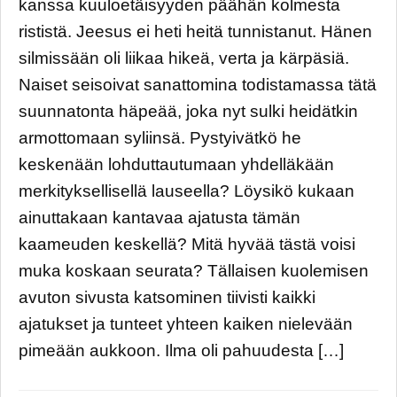
kanssa kuuloetäisyyden päähän kolmesta
rististä. Jeesus ei heti heitä tunnistanut. Hänen
silmissään oli liikaa hikeä, verta ja kärpäsiä.
Naiset seisoivat sanattomina todistamassa tätä
suunnatonta häpeää, joka nyt sulki heidätkin
armottomaan syliinsä. Pystyivätkö he
keskenään lohduttautumaan yhdelläkään
merkityksellisellä lauseella? Löysikö kukaan
ainuttakaan kantavaa ajatusta tämän
kaameuden keskellä? Mitä hyvää tästä voisi
muka koskaan seurata? Tällaisen kuolemisen
avuton sivusta katsominen tiivisti kaikki
ajatukset ja tunteet yhteen kaiken nielevään
pimeään aukkoon. Ilma oli pahuudesta […]