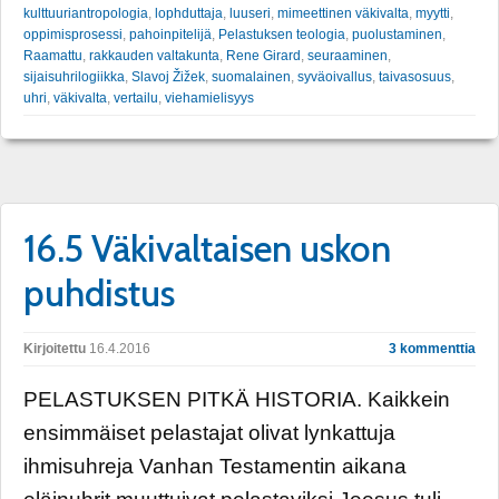
kulttuuriantropologia
,
lophduttaja
,
luuseri
,
mimeettinen väkivalta
,
myytti
,
oppimisprosessi
,
pahoinpitelijä
,
Pelastuksen teologia
,
puolustaminen
,
Raamattu
,
rakkauden valtakunta
,
Rene Girard
,
seuraaminen
,
sijaisuhrilogiikka
,
Slavoj Žižek
,
suomalainen
,
syväoivallus
,
taivasosuus
,
uhri
,
väkivalta
,
vertailu
,
viehamielisyys
16.5 Väkivaltaisen uskon
puhdistus
Kirjoitettu
16.4.2016
3 kommenttia
PELASTUKSEN PITKÄ HISTORIA. Kaikkein
ensimmäiset pelastajat olivat lynkattuja
ihmisuhreja Vanhan Testamentin aikana