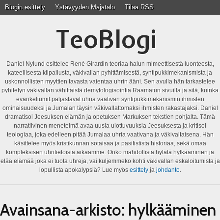
Blogin esittely
Ystävyyden Majatalo
Tilaa RSS
TeoBlogi
Daniel Nylund esittelee René Girardin teoriaa halun mimeettisestä luonteesta,
kateellisesta kilpailusta, väkivallan pyhittämisestä, syntipukkimekanismista ja
uskonnollisten myyttien tavasta vaientaa uhrin ääni. Sen avulla hän tarkastelee
pyhitetyn väkivallan vähittäistä demytologisointia Raamatun sivuilla ja sitä, kuinka
evankeliumit paljastavat uhria vaativan syntipukkimekanismin ihmisten
ominaisuudeksi ja Jumalan täysin väkivallattomaksi ihmisten rakastajaksi. Daniel
dramatisoi Jeesuksen elämän ja opetuksen Markuksen tekstien pohjalta. Tämä
narratiivinen menetelmä avaa uusia ulottuvuuksia Jeesuksesta ja kritisoi
teologiaa, joka edelleen pitää Jumalaa uhria vaativana ja väkivaltaisena. Hän
käsittelee myös kristikunnan sotaisaa ja pasifistista historiaa, sekä omaa
kompleksisen uhritietoista aikaamme. Onko mahdollista hylätä hylkääminen ja
elää elämää joka ei tuota uhreja, vai kuljemmeko kohti väkivallan eskaloitumista ja
lopullista apokalypsiä? Lue myös
esittely
ja
johdanto
.
Avainsana-arkisto:
hylkääminen