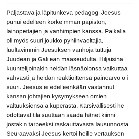
Paljastava ja läpitunkeva pedagogi Jeesus
puhui edelleen korkeimman papiston,
lainopettajien ja vanhimpien kanssa. Paikalla
oli myös suuri joukko pyhiinvaeltajia,
luultavimmin Jeesuksen vanhoja tuttuja
Juudean ja Galilean maaseudulta. Hiljaisina
kuuntelijoinakin heidän läsnäolonsa vaikuttaa
vahvasti ja heidän reaktioittensa painoarvo oli
suuri. Jeesus ei edelleenkään vastannut
kansan johtajien kysymykseen omien
valtuuksiensa alkuperästä. Kärsivällisesti he
odottavat tilaisuuttaan saada hänet kiinni
jostakin tarpeeksi raskauttavasta lausunnosta.
Seuraavaksi Jeesus kertoi heille vertauksen