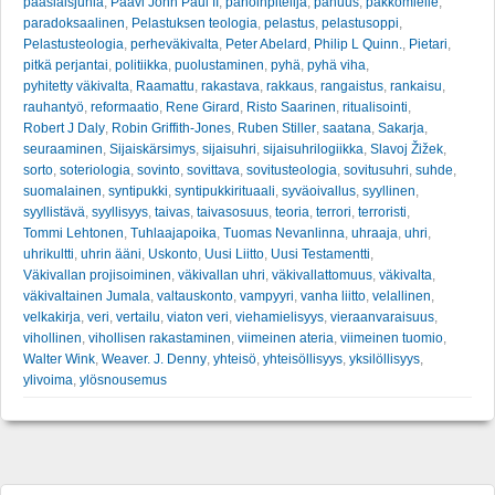
pääsiäisjuhla
,
Paavi John Paul II
,
pahoinpitelijä
,
pahuus
,
pakkomielle
,
paradoksaalinen
,
Pelastuksen teologia
,
pelastus
,
pelastusoppi
,
Pelastusteologia
,
perheväkivalta
,
Peter Abelard
,
Philip L Quinn.
,
Pietari
,
pitkä perjantai
,
politiikka
,
puolustaminen
,
pyhä
,
pyhä viha
,
pyhitetty väkivalta
,
Raamattu
,
rakastava
,
rakkaus
,
rangaistus
,
rankaisu
,
rauhantyö
,
reformaatio
,
Rene Girard
,
Risto Saarinen
,
ritualisointi
,
Robert J Daly
,
Robin Griffith-Jones
,
Ruben Stiller
,
saatana
,
Sakarja
,
seuraaminen
,
Sijaiskärsimys
,
sijaisuhri
,
sijaisuhrilogiikka
,
Slavoj Žižek
,
sorto
,
soteriologia
,
sovinto
,
sovittava
,
sovitusteologia
,
sovitusuhri
,
suhde
,
suomalainen
,
syntipukki
,
syntipukkirituaali
,
syväoivallus
,
syyllinen
,
syyllistävä
,
syyllisyys
,
taivas
,
taivasosuus
,
teoria
,
terrori
,
terroristi
,
Tommi Lehtonen
,
Tuhlaajapoika
,
Tuomas Nevanlinna
,
uhraaja
,
uhri
,
uhrikultti
,
uhrin ääni
,
Uskonto
,
Uusi Liitto
,
Uusi Testamentti
,
Väkivallan projisoiminen
,
väkivallan uhri
,
väkivallattomuus
,
väkivalta
,
väkivaltainen Jumala
,
valtauskonto
,
vampyyri
,
vanha liitto
,
velallinen
,
velkakirja
,
veri
,
vertailu
,
viaton veri
,
viehamielisyys
,
vieraanvaraisuus
,
vihollinen
,
vihollisen rakastaminen
,
viimeinen ateria
,
viimeinen tuomio
,
Walter Wink
,
Weaver. J. Denny
,
yhteisö
,
yhteisöllisyys
,
yksilöllisyys
,
ylivoima
,
ylösnousemus