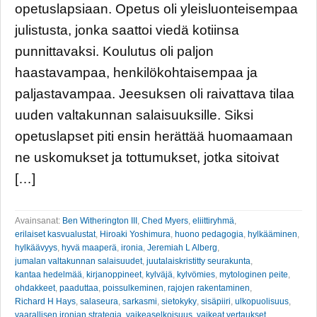
opetuslapsiaan. Opetus oli yleisluonteisempaa
julistusta, jonka saattoi viedä kotiinsa
punnittavaksi. Koulutus oli paljon
haastavampaa, henkilökohtaisempaa ja
paljastavampaa. Jeesuksen oli raivattava tilaa
uuden valtakunnan salaisuuksille. Siksi
opetuslapset piti ensin herättää huomaamaan
ne uskomukset ja tottumukset, jotka sitoivat
[…]
Avainsanat:
Ben Witherington III
,
Ched Myers
,
eliittiryhmä
,
erilaiset kasvualustat
,
Hiroaki Yoshimura
,
huono pedagogia
,
hylkääminen
,
hylkäävyys
,
hyvä maaperä
,
ironia
,
Jeremiah L Alberg
,
jumalan valtakunnan salaisuudet
,
juutalaiskristitty seurakunta
,
kantaa hedelmää
,
kirjanoppineet
,
kylväjä
,
kylvömies
,
mytologinen peite
,
ohdakkeet
,
paaduttaa
,
poissulkeminen
,
rajojen rakentaminen
,
Richard H Hays
,
salaseura
,
sarkasmi
,
sietokyky
,
sisäpiiri
,
ulkopuolisuus
,
vaarallisen ironian strategia
,
vaikeaselkoisuus
,
vaikeat vertaukset
,