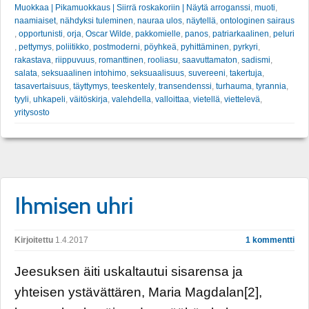
Muokkaa | Pikamuokkaus | Siirrä roskakoriin | Näytä arroganssi
,
muoti
,
naamiaiset
,
nähdyksi tuleminen
,
nauraa ulos
,
näytellä
,
ontologinen sairaus
,
opportunisti
,
orja
,
Oscar Wilde
,
pakkomielle
,
panos
,
patriarkaalinen
,
peluri
,
pettymys
,
poliitikko
,
postmoderni
,
pöyhkeä
,
pyhittäminen
,
pyrkyri
,
rakastava
,
riippuvuus
,
romanttinen
,
rooliasu
,
saavuttamaton
,
sadismi
,
salata
,
seksuaalinen intohimo
,
seksuaalisuus
,
suvereeni
,
takertuja
,
tasavertaisuus
,
täyttymys
,
teeskentely
,
transendenssi
,
turhauma
,
tyrannia
,
tyyli
,
uhkapeli
,
väitöskirja
,
valehdella
,
valloittaa
,
vietellä
,
viettelevä
,
yritysosto
Ihmisen uhri
Kirjoitettu
1.4.2017
1 kommentti
Jeesuksen äiti uskaltautui sisarensa ja
yhteisen ystävättären, Maria Magdalan[2],