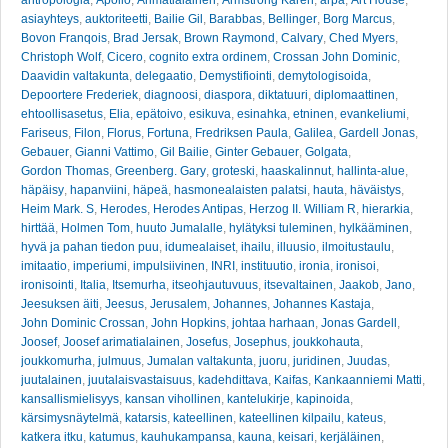
asiayhteys
,
auktoriteetti
,
Bailie Gil
,
Barabbas
,
Bellinger
,
Borg Marcus
,
Bovon Franqois
,
Brad Jersak
,
Brown Raymond
,
Calvary
,
Ched Myers
,
Christoph Wolf
,
Cicero
,
cognito extra ordinem
,
Crossan John Dominic
,
Daavidin valtakunta
,
delegaatio
,
Demystifiointi
,
demytologisoida
,
Depoortere Frederiek
,
diagnoosi
,
diaspora
,
diktatuuri
,
diplomaattinen
,
ehtoollisasetus
,
Elia
,
epätoivo
,
esikuva
,
esinahka
,
etninen
,
evankeliumi
,
Fariseus
,
Filon
,
Florus
,
Fortuna
,
Fredriksen Paula
,
Galilea
,
Gardell Jonas
,
Gebauer
,
Gianni Vattimo
,
Gil Bailie
,
Ginter Gebauer
,
Golgata
,
Gordon Thomas
,
Greenberg. Gary
,
groteski
,
haaskalinnut
,
hallinta-alue
,
häpäisy
,
hapanviini
,
häpeä
,
hasmonealaisten palatsi
,
hauta
,
häväistys
,
Heim Mark. S
,
Herodes
,
Herodes Antipas
,
Herzog II. William R
,
hierarkia
,
hirttää
,
Holmen Tom
,
huuto Jumalalle
,
hylätyksi tuleminen
,
hylkääminen
,
hyvä ja pahan tiedon puu
,
idumealaiset
,
ihailu
,
illuusio
,
ilmoitustaulu
,
imitaatio
,
imperiumi
,
impulsiivinen
,
INRI
,
instituutio
,
ironia
,
ironisoi
,
ironisointi
,
Italia
,
Itsemurha
,
itseohjautuvuus
,
itsevaltainen
,
Jaakob
,
Jano
,
Jeesuksen äiti
,
Jeesus
,
Jerusalem
,
Johannes
,
Johannes Kastaja
,
John Dominic Crossan
,
John Hopkins
,
johtaa harhaan
,
Jonas Gardell
,
Joosef
,
Joosef arimatialainen
,
Josefus
,
Josephus
,
joukkohauta
,
joukkomurha
,
julmuus
,
Jumalan valtakunta
,
juoru
,
juridinen
,
Juudas
,
juutalainen
,
juutalaisvastaisuus
,
kadehdittava
,
Kaifas
,
Kankaanniemi Matti
,
kansallismielisyys
,
kansan vihollinen
,
kantelukirje
,
kapinoida
,
kärsimysnäytelmä
,
katarsis
,
kateellinen
,
kateellinen kilpailu
,
kateus
,
katkera itku
,
katumus
,
kauhukampansa
,
kauna
,
keisari
,
kerjäläinen
,