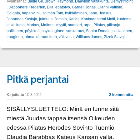
Avainsanat:
Bailie Gil
,
Brown Raymond
,
Daavidin valtakunta
,
Demystifiointi
,
Depoortere Frederiek
,
Elia
,
epätoivo
,
Gardell Jonas
,
Gianni Vattimo
,
Golgata
,
hapanviini
,
Holmen Tom
,
hylkääminen
,
Jano
,
Jeesus
,
Johannes Kastaja
,
julmuus
,
Jumala
,
Kaifas
,
Kankaanniemi Matti
,
kuolema
,
leski
,
lumo
,
Markus
,
Matteus
,
myytti
,
naamari
,
orpo
,
Pilatus
,
pilkaaja
,
poliittinen
,
pöyhkeä
,
psykologinen
,
sankaruus
,
Senior Donald
,
sosiaalinen
,
traaginen
,
uhma
,
uhraaminen
,
väkivalta
,
Williams James
,
Zizek Slavoj
Pitkä perjantai
Kirjoitettu
10.3.2011
2 kommenttia
SISÄLLYSLUETTELO: Minä en tunne sitä
miestä Juudas tappaa itsensä Oikeuden
edessä Pilatus Herodes Sovinto Tuomio
Claudia Barabbas Kateus Kansan valta.