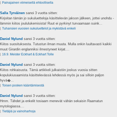
⌊
Painajainen viimeisellä ehtoollisella
Salla Tyrväinen
sanoi
3 vuotta sitten:
Kirjoitan tämän jo sukuluetteloja käsittelevän jakson jälkeen, jottei unohdu -
lämmin kiitos joululukemisista! Ruut ei pyrkinyt turvaamaan suink...
⌊
Tuhansien vuosien sukuluettelot ja mykistävä enkeli
Daniel Nylund
sanoi
3 vuotta sitten:
Kiitos suosituksesta. Tutustun ilman muuta. Mulla onkin luultavasti kaikki
muut Girardin englanniksi ilmestyneet kirjat....
⌊
16.9. Meister Eckhart & Eckhart Tolle
Daniel Nylund
sanoi
3 vuotta sitten:
Kiitos rohkaisusta. Tämä artikkeli julkaistiin joskus vuosia sitten
kopulukiusaamista käsittelevässä lehdessä myös ja sai silloin paljon
hyvä�...
⌊
Toisen posken kääntämisestä
Daniel Nylund
sanoi
3 vuotta sitten:
Hmm. Tähdet ja enkelit tosiaam menevät vähän sekaisin Raamatun
mytologiassa....
⌊
Tietäjiä ja vainoharhoja