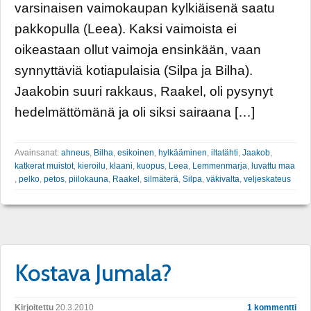
varsinaisen vaimokaupan kylkiäisenä saatu
pakkopulla (Leea). Kaksi vaimoista ei
oikeastaan ollut vaimoja ensinkään, vaan
synnyttäviä kotiapulaisia (Silpa ja Bilha).
Jaakobin suuri rakkaus, Raakel, oli pysynyt
hedelmättömänä ja oli siksi sairaana […]
Avainsanat:
ahneus
,
Bilha
,
esikoinen
,
hylkääminen
,
iltatähti
,
Jaakob
,
katkerat muistot
,
kieroilu
,
klaani
,
kuopus
,
Leea
,
Lemmenmarja
,
luvattu maa
,
pelko
,
petos
,
piilokauna
,
Raakel
,
silmäterä
,
Silpa
,
väkivalta
,
veljeskateus
Kostava Jumala?
Kirjoitettu
20.3.2010
1 kommentti