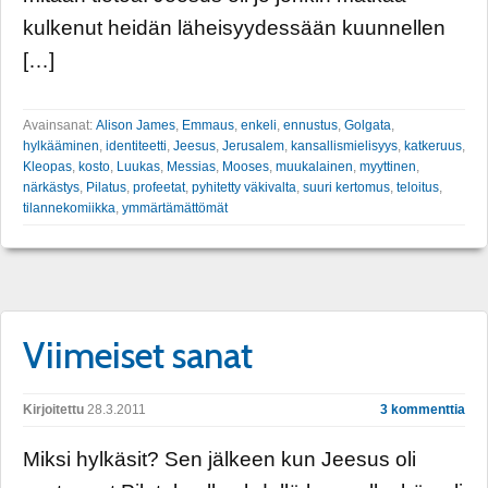
kulkenut heidän läheisyydessään kuunnellen
[…]
Avainsanat:
Alison James
,
Emmaus
,
enkeli
,
ennustus
,
Golgata
,
hylkääminen
,
identiteetti
,
Jeesus
,
Jerusalem
,
kansallismielisyys
,
katkeruus
,
Kleopas
,
kosto
,
Luukas
,
Messias
,
Mooses
,
muukalainen
,
myyttinen
,
närkästys
,
Pilatus
,
profeetat
,
pyhitetty väkivalta
,
suuri kertomus
,
teloitus
,
tilannekomiikka
,
ymmärtämättömät
Viimeiset sanat
Kirjoitettu
28.3.2011
3 kommenttia
Miksi hylkäsit? Sen jälkeen kun Jeesus oli