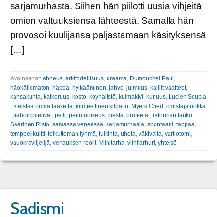
sarjamurhasta. Siihen hän piilotti uusia vihjeitä
omien valtuuksiensa lähteestä. Samalla hän
provosoi kuulijansa paljastamaan käsityksensä
[…]
Avainsanat:
ahneus
,
arkitodellisuus
,
draama
,
Dumouchel Paul
,
häokäilemätön
,
häpeä
,
hylkääminen
,
jahve
,
julmuus
,
kalliit vaatteet
,
kansakunta
,
katkeruus
,
kosto
,
köyhälistö
,
kulmakivi
,
kurjuus
,
Lucien Scubla
,
maistaa omaa lääkettä
,
mimeettinen kilpailu
,
Myers Ched
,
omistajaluokka
,
pahoinpitelivät
,
peili
,
perintöoikeus
,
piestä
,
profeetat
,
retorinen tauko
,
Saarinen Risto
,
samassa veneessä
,
sarjamurhaaja
,
spontaani
,
tappaa
,
temppelikultti
,
tolkuttoman tyhmä
,
tulkinta
,
uhota
,
väkivalta
,
vartiotorni
,
vauokraviljelijä
,
vertauksen roolit
,
Viinitarha
,
viinitarhuri
,
yhteisö
Sadismi