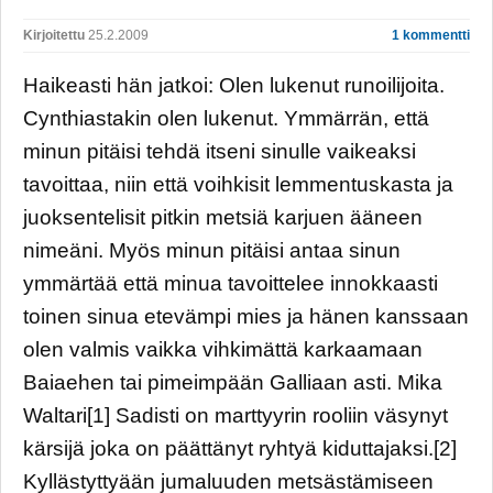
Kirjoitettu
25.2.2009
1 kommentti
Haikeasti hän jatkoi: Olen lukenut runoilijoita.
Cynthiastakin olen lukenut. Ymmärrän, että
minun pitäisi tehdä itseni sinulle vaikeaksi
tavoittaa, niin että voihkisit lemmentuskasta ja
juoksentelisit pitkin metsiä karjuen ääneen
nimeäni. Myös minun pitäisi antaa sinun
ymmärtää että minua tavoittelee innokkaasti
toinen sinua etevämpi mies ja hänen kanssaan
olen valmis vaikka vihkimättä karkaamaan
Baiaehen tai pimeimpään Galliaan asti. Mika
Waltari[1] Sadisti on marttyyrin rooliin väsynyt
kärsijä joka on päättänyt ryhtyä kiduttajaksi.[2]
Kyllästyttyään jumaluuden metsästämiseen