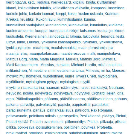
kerrontatyyli
,
kettu
,
kidutus
,
Kierkegaard
,
kilpailu
,
kirota
,
kivittäminen
,
klaani
,
kollektiivinen intuitio
,
kollektiivinen väkivalta
,
kompassi
,
koominen
,
korkein johto
,
korkein tuomari
,
korppi
,
kosto
,
koston uskonto
,
Krainion
,
Kreikka
,
krusifiksi
,
Kukon laulu
,
kummitustarina
,
kunnia
,
kunnialliset hautajaiset
,
kunnianhimo
,
kunniavelka
,
kunnioitus
,
kuolema
,
kuolemantuomio
,
kuoppa
,
kurinpalautuskirje
,
kutsumus
,
kuulua joukkoon
,
kuulustelu
,
Kyreneläinen
,
lainopettajat
,
lakeija
,
lakipykälä
,
legenda
,
leski
,
Libya
,
lumo
,
Luukas
,
lynkkaava kansanjoukko
,
lynkkaus
,
lynkkaushenki
,
lynkkausjoukko
,
maaherra
,
maalaismoukka
,
maan perustamisesta
,
maanjäristys
,
maanpakolaisuus
,
maantierosvous
,
malli
,
manipuloitava
,
Marcus Borg
,
Maria
,
Maria Magdala
,
Markus
,
Markus Borg
,
Matteus
,
Matti Kankaanniemi
,
Messias
,
mestaus
,
Michael Hardin
,
mikä on totuus
,
militaristinen
,
Mimeettinen
,
mimeettinen tartunta
,
Mimesis
,
mirha
,
Mooses
,
motiivit
,
muistomerkki
,
muodollinen
,
murre
,
Myers Ched
,
myologinen
,
myötätunto
,
mytologinen pyhyys
,
mytologiset
,
myytti
,
myyttinen sankaritarina
,
naamari
,
näännytys
,
naiset
,
närkästyä
,
Neuhaus
,
neuvosto
,
nolata
,
nöyryytetty
,
nöyryyttävä
,
nöyryytys
,
Orchard Helen
,
orja
,
orpo
,
Pääkallonpaikka
,
pääoma
,
pääsiäissaarna
,
päätösvaltainen
,
pahuus
,
pakana
,
palvelija
,
palvelustyttö
,
papisto
,
pappiseliitti
,
paradoksi
,
paratiisiunelma
,
parjaus
,
patriarkaalisuus
,
patriootti
,
Pax Romana
,
pellavavaate
,
pelottava ratkaisu
,
peruspelko
,
Pesi kätensä
,
pidätys
,
Pietari
,
Pietari kieltää
,
Pietarin evankeliumi
,
piilomerkitys
,
Pilatus
,
pilkaaja
,
pilkata
,
pilkka
,
poikkeava
,
poissulkeminen
,
poliittinen
,
pöyhkeä
,
Profeetta
,
prokuraattori
,
provinssi
,
psykologinen
,
puhdistautuminen
,
purppuraviitta
,