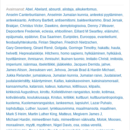
Avainsanat:
Abel
,
Abelard
,
absurdi
,
alistaja
,
alkukertomus
,
Anselm Canterburilainen
,
Anselmin Jumalan kunnia
,
anteeksi pyytäminen
,
anteeksianto
,
Anthony Bartlett
,
antisemitismi
,
bakteerikammo
,
Brad Jersak
,
Brakjan
,
Christus Victor
,
Dawkins
,
demytologisoiva
,
Denny J Weaver
,
Depoortere Frederiek
,
eclesia
,
ehtoollinen
,
Eillard M Swartley
,
eläinuhri
,
epäjumala
,
epätoivo
,
Esa Saarinen
,
Euripides
,
Eurooppa
,
evankeliumi
,
feodaaliyhteiskunta
,
Finlan Stephen
,
Friedrich Nietzschen
,
Gary Greenberg
,
Girard René
,
Golgata
,
Gorringe Timothy
,
hakattu
,
hauta
,
helvetti
,
Heprealaiskirje
,
Hitchens
,
homo sapiens
,
hylkääminen
,
hylkäävä
,
hyvittäminen
,
ihmisarvo
,
ihmisuhri
,
Ikuinen tuomio
,
Imitatio Christi
,
imitoida
,
imperiumi
,
isänmaa
,
itsekritiikki
,
jääkiekko
,
Jacques Derrida
,
jahve
,
James Alison
,
Jeesuksen veri
,
Jehova
,
Jersak Brad & Hardin Michael
,
Jukka Relander
,
jumalakuva
,
Jumalan kunnia
,
Jumalan raivo
,
Juutalaiset
,
juutalaiskristitty
,
kääntyminen
,
Kaifas
,
kaksikasvoinen
,
kaksinaismoraali
,
kansanmurha
,
katarssis
,
kateus
,
katumus
,
kiitllisuus
,
kilpailu
,
kirkkoisä Augustinus
,
kirottu
,
Kollektiivinen rangaistus
,
kosto
,
kotimaa
,
kotiväkivalta
,
koulukiusaaja
,
Kristus
,
kritiikki
,
kulttuuri
,
kulttuuriantropologia
,
kuolema
,
Kuolemanrangaistus
,
lankeemus
,
lapsiuhri
,
Lazar Puhalo
,
lophduttaja
,
Luther
,
luuseri
,
lynkkausvimma
,
maailmansota
,
maallinen
,
Mark S Heim
,
Martin Luther King
,
Matteus
,
Megivern James J
,
Michael Hardin
,
mimeettinen halu
,
mimeettinen väkivalta
,
Molok
,
Mooses
,
moraalinen
,
myytti
,
myyttinen
,
Nigel Davis
,
osa
,
ostaa verellä
,