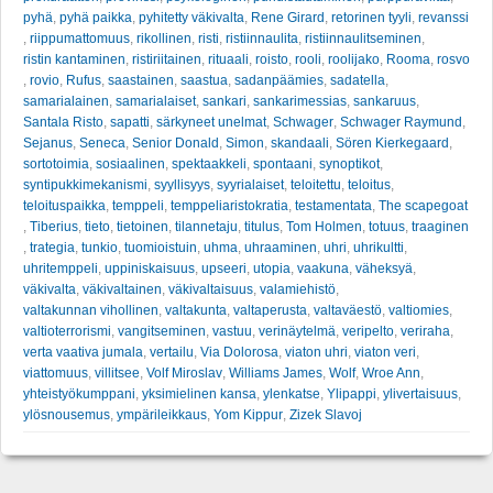
pyhä
,
pyhä paikka
,
pyhitetty väkivalta
,
Rene Girard
,
retorinen tyyli
,
revanssi
,
riippumattomuus
,
rikollinen
,
risti
,
ristiinnaulita
,
ristiinnaulitseminen
,
ristin kantaminen
,
ristiriitainen
,
rituaali
,
roisto
,
rooli
,
roolijako
,
Rooma
,
rosvo
,
rovio
,
Rufus
,
saastainen
,
saastua
,
sadanpäämies
,
sadatella
,
samarialainen
,
samarialaiset
,
sankari
,
sankarimessias
,
sankaruus
,
Santala Risto
,
sapatti
,
särkyneet unelmat
,
Schwager
,
Schwager Raymund
,
Sejanus
,
Seneca
,
Senior Donald
,
Simon
,
skandaali
,
Sören Kierkegaard
,
sortotoimia
,
sosiaalinen
,
spektaakkeli
,
spontaani
,
synoptikot
,
syntipukkimekanismi
,
syyllisyys
,
syyrialaiset
,
teloitettu
,
teloitus
,
teloituspaikka
,
temppeli
,
temppeliaristokratia
,
testamentata
,
The scapegoat
,
Tiberius
,
tieto
,
tietoinen
,
tilannetaju
,
titulus
,
Tom Holmen
,
totuus
,
traaginen
,
trategia
,
tunkio
,
tuomioistuin
,
uhma
,
uhraaminen
,
uhri
,
uhrikultti
,
uhritemppeli
,
uppiniskaisuus
,
upseeri
,
utopia
,
vaakuna
,
väheksyä
,
väkivalta
,
väkivaltainen
,
väkivaltaisuus
,
valamiehistö
,
valtakunnan vihollinen
,
valtakunta
,
valtaperusta
,
valtaväestö
,
valtiomies
,
valtioterrorismi
,
vangitseminen
,
vastuu
,
verinäytelmä
,
veripelto
,
veriraha
,
verta vaativa jumala
,
vertailu
,
Via Dolorosa
,
viaton uhri
,
viaton veri
,
viattomuus
,
villitsee
,
Volf Miroslav
,
Williams James
,
Wolf
,
Wroe Ann
,
yhteistyökumppani
,
yksimielinen kansa
,
ylenkatse
,
Ylipappi
,
ylivertaisuus
,
ylösnousemus
,
ympärileikkaus
,
Yom Kippur
,
Zizek Slavoj