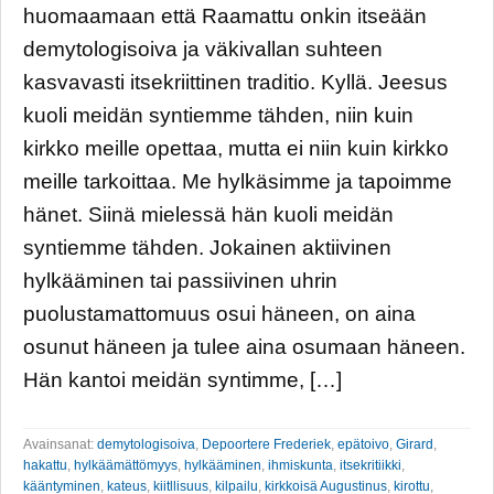
huomaamaan että Raamattu onkin itseään
demytologisoiva ja väkivallan suhteen
kasvavasti itsekriittinen traditio. Kyllä. Jeesus
kuoli meidän syntiemme tähden, niin kuin
kirkko meille opettaa, mutta ei niin kuin kirkko
meille tarkoittaa. Me hylkäsimme ja tapoimme
hänet. Siinä mielessä hän kuoli meidän
syntiemme tähden. Jokainen aktiivinen
hylkääminen tai passiivinen uhrin
puolustamattomuus osui häneen, on aina
osunut häneen ja tulee aina osumaan häneen.
Hän kantoi meidän syntimme, […]
Avainsanat:
demytologisoiva
,
Depoortere Frederiek
,
epätoivo
,
Girard
,
hakattu
,
hylkäämättömyys
,
hylkääminen
,
ihmiskunta
,
itsekritiikki
,
kääntyminen
,
kateus
,
kiitllisuus
,
kilpailu
,
kirkkoisä Augustinus
,
kirottu
,