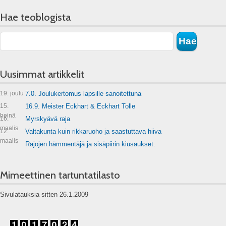
Hae teoblogista
Uusimmat artikkelit
19. joulu
7.0. Joulukertomus lapsille sanoitettuna
15.
16.9. Meister Eckhart & Eckhart Tolle
heinä
16.
Myrskyävä raja
maalis
12.
Valtakunta kuin rikkaruoho ja saastuttava hiiva
maalis
Rajojen hämmentäjä ja sisäpiirin kiusaukset.
Mimeettinen tartuntatilasto
Sivulatauksia sitten 26.1.2009