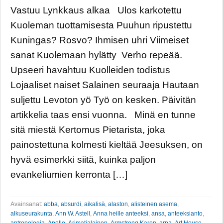
Vastuu Lynkkaus alkaa Ulos karkotettu
Kuoleman tuottamisesta Puuhun ripustettu
Kuningas? Rosvo? Ihmisen uhri Viimeiset
sanat Kuolemaan hylätty Verho repeää.
Upseeri havahtuu Kuolleiden todistus
Lojaaliset naiset Salainen seuraaja Hautaan
suljettu Levoton yö Työ on kesken. Päivitän
artikkelia taas ensi vuonna. Minä en tunne
sitä miestä Kertomus Pietarista, joka
painostettuna kolmesti kieltää Jeesuksen, on
hyvä esimerkki siitä, kuinka paljon
evankeliumien kerronta […]
Avainsanat:
abba
,
absurdi
,
aikalisä
,
alaston
,
alisteinen asema
,
alkuseurakunta
,
Ann W. Astell
,
Anna heille anteeksi
,
ansa
,
anteeksianto
,
antropologia
,
Apollo
,
Arimatialainen
,
Armstrong Karen
,
arpa
,
Art House
,