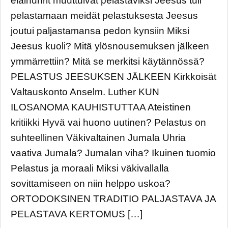
eläinuhrit muuttuivat pelastaviksi Jeesus tuli
pelastamaan meidät pelastuksesta Jeesus
joutui paljastamansa pedon kynsiin Miksi
Jeesus kuoli? Mitä ylösnousemuksen jälkeen
ymmärrettiin? Mitä se merkitsi käytännössä?
PELASTUS JEESUKSEN JÄLKEEN Kirkkoisät
Valtauskonto Anselm. Luther KUN
ILOSANOMA KAUHISTUTTAA Ateistinen
kritiikki Hyvä vai huono uutinen? Pelastus on
suhteellinen Väkivaltainen Jumala Uhria
vaativa Jumala? Jumalan viha? Ikuinen tuomio
Pelastus ja moraali Miksi väkivallalla
sovittamiseen on niin helppo uskoa?
ORTODOKSINEN TRADITIO PALJASTAVA JA
PELASTAVA KERTOMUS […]