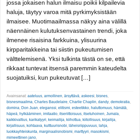
jossa jokaisen halun ilmaisu poikii kilpailevia
haluja, täytyy varoa mitä pyrkimyksistään
ilmaisee. Muotimaailmassa näkyy aina välillä
näennäinen kulutuksenvastainen trendi, joka
ilmenee risaisina farkkuina, ylisuurina
kirpparitakkeina tai siistin pukeutumisen
välttelemisenä. Yksi tulkinta tästä on se, että
rikkaat tuntevat itsensä paremmin kateudelta
suojatuiksi, kun pukeutuvat […]
Avainsanat:
aateluus
,
armollinen
,
ärsyttävä
,
askeesi
,
bisnes
,
bisnesmaailma
,
Charles Baudelaire
,
Charlie Chaplin
,
dandy
,
demokratia
,
domina
,
Don Juan
,
eleganssi
,
elitismi
,
esteetikko
,
haluttomuus
,
hämätä
,
häpeä
,
hylkääminen
,
imitaatio
,
itseriittoisuus
,
itsetuhoinen
,
Jumala
,
kaikkivaltius
,
karikatyyri
,
keimailija
,
kiihottua
,
kiitollisuus
,
kirjailija
,
kirjallisuus
,
kohtaava
,
kulttuurisnobi
,
läheisriippuvuus
,
lahja
,
luokkayhteiskunta
,
marginaalisnobismi
,
marttyyri
,
masokismi
,
mimeettinen jano
,