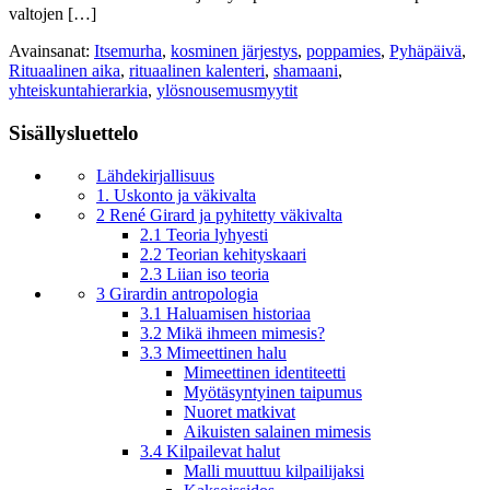
valtojen […]
Avainsanat:
Itsemurha
,
kosminen järjestys
,
poppamies
,
Pyhäpäivä
,
Rituaalinen aika
,
rituaalinen kalenteri
,
shamaani
,
yhteiskuntahierarkia
,
ylösnousemusmyytit
Sisällysluettelo
Lähdekirjallisuus
1. Uskonto ja väkivalta
2 René Girard ja pyhitetty väkivalta
2.1 Teoria lyhyesti
2.2 Teorian kehityskaari
2.3 Liian iso teoria
3 Girardin antropologia
3.1 Haluamisen historiaa
3.2 Mikä ihmeen mimesis?
3.3 Mimeettinen halu
Mimeettinen identiteetti
Myötäsyntyinen taipumus
Nuoret matkivat
Aikuisten salainen mimesis
3.4 Kilpailevat halut
Malli muuttuu kilpailijaksi