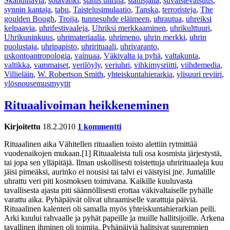
Skandinavia
,
sotavanki
,
status uhrina
,
statusjana
,
suvaistevaisuus
,
synnin kantaja
,
tabu
,
Taistelusimulaatio
,
Tanska
,
terroristeja
,
The
goulden Bough
,
Troija
,
tunnesuhde eläimeen
,
uhrautua
,
uhreiksi
kelpaavia
,
uhrifestivaaleja
,
Uhriksi merkkaaminen
,
uhrikulttuuri
,
Uhrikuninkuus
,
uhrimateriaalia
,
uhrimeno
,
uhrin merkki
,
uhrin
puolustaja
,
uhripapisto
,
uhrirituaali
,
uhrivaranto
,
uskontoantropologia
,
vainuaa
,
Väkivalta ja pyhä
,
valtakunta
,
valtikka
,
vammaiset
,
verilöyly
,
veriuhri
,
vihkimysriitti
,
viihdemedia
,
Villieläin
,
W. Robertson Smith
,
yhteiskuntahierarkia
,
ylisuuri reviiri
,
ylösnousemusmyytit
Rituaalivoiman heikkeneminen
Kirjoitettu
18.2.2010
1 kommentti
Rituaalinen aika Vähitellen rituaalien toisto alettiin rytmittää
vuodenaikojen mukaan.[1] Rituaaleista tuli osa kosmista järjestystä,
tai jopa sen ylläpitäjä. Ilman uskollisesti toistettuja uhrirituaaleja kuu
jäisi pimeäksi, aurinko ei nousisi tai talvi ei väistyisi jne. Jumalille
uhrattu veri piti kosmoksen toimivana. Kaikille kuuluvasta
tavallisesta ajasta piti säännöllisesti erottaa väkivaltaiselle pyhälle
varattu aika. Pyhäpäivät olivat uhraamiselle varattuja päiviä.
Rituaalinen kalenteri oli samalla myös yhteiskuntahierarkian peili.
Arki kuului rahvaalle ja pyhät papeille ja muille hallitsijoille. Arkena
tavallinen ihminen oli toimija. Pyhäpäiviä halitsivat suurempien