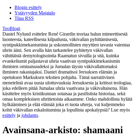
Blogin esittely
Ystävyyden Majatalo
Tilaa RSS
TeoBlogi
Daniel Nylund esittelee René Girardin teoriaa halun mimeettisestä
luonteesta, kateellisesta kilpailusta, väkivallan pyhittämisestä,
syntipukkimekanismista ja uskonnollisten myyttien tavasta vaientaa
uhrin ääni. Sen avulla hän tarkastelee pyhitetyn väkivallan
vähittäistä demytologisointia Raamatun sivuilla ja sitä, kuinka
evankeliumit paljastavat uhria vaativan syntipukkimekanismin
ihmisten ominaisuudeksi ja Jumalan täysin väkivallattomaksi
ihmisten rakastajaksi. Daniel dramatisoi Jeesuksen elämän ja
opetuksen Markuksen tekstien pohjalta. Tämä narratiivinen
menetelmä avaa uusia ulottuvuuksia Jeesuksesta ja kritisoi teologiaa,
joka edelleen pitää Jumalaa uhria vaativana ja väkivaltaisena. Hän
käsittelee myös kristikunnan sotaisaa ja pasifistista historiaa, sekä
omaa kompleksisen uhritietoista aikaamme. Onko mahdollista hylätä
hylkääminen ja elää elämää joka ei tuota uhreja, vai kuljemmeko
kohti väkivallan eskaloitumista ja lopullista apokalypsiä? Lue myös
esittely
ja
johdanto
.
Avainsana-arkisto:
shamaani