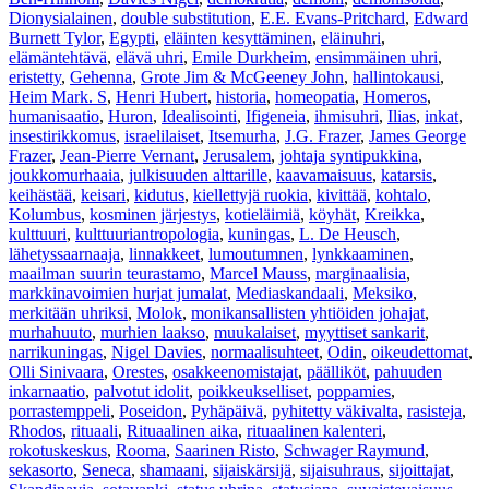
Dionysialainen
,
double substitution
,
E.E. Evans-Pritchard
,
Edward
Burnett Tylor
,
Egypti
,
eläinten kesyttäminen
,
eläinuhri
,
elämäntehtävä
,
elävä uhri
,
Emile Durkheim
,
ensimmäinen uhri
,
eristetty
,
Gehenna
,
Grote Jim & McGeeney John
,
hallintokausi
,
Heim Mark. S
,
Henri Hubert
,
historia
,
homeopatia
,
Homeros
,
humanisaatio
,
Huron
,
Idealisointi
,
Ifigeneia
,
ihmisuhri
,
Ilias
,
inkat
,
insestirikkomus
,
israelilaiset
,
Itsemurha
,
J.G. Frazer
,
James George
Frazer
,
Jean-Pierre Vernant
,
Jerusalem
,
johtaja syntipukkina
,
joukkomurhaaia
,
julkisuuden alttarille
,
kaavamaisuus
,
katarsis
,
keihästää
,
keisari
,
kidutus
,
kiellettyjä ruokia
,
kivittää
,
kohtalo
,
Kolumbus
,
kosminen järjestys
,
kotieläimiä
,
köyhät
,
Kreikka
,
kulttuuri
,
kulttuuriantropologia
,
kuningas
,
L. De Heusch
,
lähetyssaarnaaja
,
linnakkeet
,
lumoutumnen
,
lynkkaaminen
,
maailman suurin teurastamo
,
Marcel Mauss
,
marginaalisia
,
markkinavoimien hurjat jumalat
,
Mediaskandaali
,
Meksiko
,
merkitään uhriksi
,
Molok
,
monikansallisten yhtiöiden johajat
,
murhahuuto
,
murhien laakso
,
muukalaiset
,
myyttiset sankarit
,
narrikuningas
,
Nigel Davies
,
normaalisuhteet
,
Odin
,
oikeudettomat
,
Olli Sinivaara
,
Orestes
,
osakkeenomistajat
,
päälliköt
,
pahuuden
inkarnaatio
,
palvotut idolit
,
poikkeukselliset
,
poppamies
,
porrastemppeli
,
Poseidon
,
Pyhäpäivä
,
pyhitetty väkivalta
,
rasisteja
,
Rhodos
,
rituaali
,
Rituaalinen aika
,
rituaalinen kalenteri
,
rokotuskeskus
,
Rooma
,
Saarinen Risto
,
Schwager Raymund
,
sekasorto
,
Seneca
,
shamaani
,
sijaiskärsijä
,
sijaisuhraus
,
sijoittajat
,