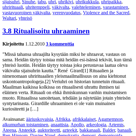
sijaisuhri
,
Sinuhe
,
tabu
,
uhri
,
uhrikivi
,
uhrikukkula
,
uhripaikka
,
uhrirituaali
,
uhritemppeli
,
väkivalta
,
valehteleminen
,
varastaminen
,
vastavuoroinen väkivalta
,
verenvuodatus
,
Violence and the Sacred
,
Waltari
,
yhteisö
3.8 Ritualisoitu uhraaminen
Kirjoitettu
1.12.2010
3 kommenttia
”Missä tahansa uhraajilta kysytään miksi he uhraavat, vastaus on
sama. Heidän täytyy toistaa mitä heidän esi-isänsä tekivät, kun tämä
yhteisö luotiin. Heidän täytyy toistaa joku perustavaa laatua oleva
väkivalta sijaisuhrin kautta.” René Girard[1] Rituaalien ja
nimenomaan uhrirituaalien yleismaailmallisuus on aina kiehtonut
uskontoantropologeja.[2] Veriuhri on historian tunnetuin rituaali.
Maailman kaikissa kolkissa on rituaalisesti uhrattu ihmisen tai
eläimen verta. Rituaali on ehkä ihmiskunnan vanhin muistamisen
muoto. Rituaalissa sanoitetaan, tehdään ja näytetään jotain yhteisön
syntytarinasta. Girardille uhraaminen ei ole vain muinainen
kuriositeetti ja […]
Avainsanat:
ääriuskovaisia
,
Afrikka
,
afrikkalaiset
,
Agamemnon
,
alkumurhan toistaminen
,
anaattisia
,
Apollo
,
arkeologia
,
Artemis
,
Ateena
,
Atsteekit
,
auktoriteetti
,
azteekit
,
bakkanaali
,
Balder
,
banaali
,
Ben-Hinnom
,
Davies Nigel
,
demokratia
,
demoni
,
demonisoida
,