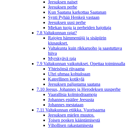
Jeesuksen naiset
Jeesuksen perhe
Kun Saatana karkottaa Saatanan
Synti Pyhää Henkeä vastaan
Jeesuksen uusi perhe
Miekan tuoja ja perheiden hajottaja
7.8 Valtakunnan rajat?
Rajojen hämmentäjä ja sisäpiirin
kiusaukset.
Valtakunta kuin rikkaruoho ja saastuttava
hiiva
Myrskyävä raja
7.9 Valtakunnan vaikutukset. Opettaa toiminnalla
Yhteisönsä riivaama
Uhri uhmaa kohtaloaan
Kateellinen kotikylä
Jeesuksen paljastama saatana
7.10 Jeesus, Johannes ja Herodeksen uusperhe
Vaarallisia kolmiodraamoja
Johannes epäilee Jeesusta
Johannes mestataan
7.11 Valtakunnan etiikka. Vuorisaarna
Jeesuksen mielen muutos.
Toisen posken kääntämisestä
Vihollisen rakastamisesta