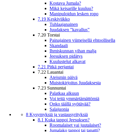
Kostava Jumala?
Mikä keisarille kuuluu?
Manipuloidun lesken ropo
7.19 Keskiviikko
Tuhlaajanainen
Juudaksen ”kavallus”
7.20 Torstai
Painajainen viimeisellä ehtoollisella
Skandaali
Ihmiskunnan vihan malja
Jeesuksen pidätys
Kuulustelut alkavat
7.21 Pitkä perjantai
7.22 Lauantai
Ateismin päivä
Muistokirjoitus Juudaksesta
7.23 Sunnuntai
Palatkaa alkuun
Voi teitä ymmärtämättömiä
Onko täällä syötävää?
Salajuonia
8 Kysymyksiä ja vastausyrityksiä
8.1 Kuka tappoi Jeesuksen?
Roomalaiset vai juutalaiset?
Jumalako tappoi tai tapatti?