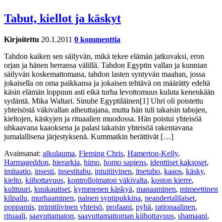
Tabut, kiellot ja käskyt
Kirjoitettu
20.1.2011
0 kommenttia
Tahdon kaiken sen säilyvän, mikä tekee elämän jatkuvaksi, eron
orjan ja hänen herransa välillä. Tahdon Egyptin vallan ja kunnian
säilyvän koskemattomana, tahdon lasten syntyvän maahan, jossa
jokaisella on oma paikkansa ja jokaisen tehtävä on määrätty edeltä
käsin elämän loppuun asti eikä turha levottomuus kuluta kenenkään
sydäntä. Mika Waltari. Sinuhe Egyptiläinen[1] Uhri oli poistettu
yhteisöstä väkivallan aiheuttajana, mutta hän tuli takaisin tabujen,
kieltojen, käskyjen ja rituaalien muodossa. Hän poistui yhteisöä
uhkaavana kaaoksena ja palasi takaisin yhteisöä rakentavana
jumalallisena järjestyksenä. Kummatkin herättivät […]
Avainsanat:
alkulauma
,
Fleming Chris
,
Hamerton-Kelly
,
Harmageddon
,
hierarkia
,
himo
,
homo sapiens
,
identtiset kaksoset
,
imitaatio
,
insesti
,
insestitabu
,
intuitiivinen
,
itsetuho
,
kaaos
,
käsky
,
kielto
,
kiihottavuus
,
kontrolloimaton väkivalta
,
koston kierre
,
kulttuuri
,
kuukautiset
,
kymmenen käskyä
,
manaaminen
,
mimeettinen
kilpailu
,
murhaaminen
,
nainen syntipukkina
,
neandertalilaiset
,
poppamis
,
primitiivinen yhteisö
,
profaani
,
pyhä
,
rationaalinen
,
rituaali
,
saavuttamaton
,
saavuttamattoman kiihottavuus
,
shamaani
,