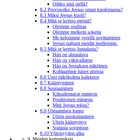
Olitko sinä siellä?
8.2 Provosoiko Jeesus oman kuolemansa?
8.3 Miksi Jeesus kuoli?
8.4 Mitä se kertoo meistä?
Olemme osallisia
Olemme melkein sokeita
Me keksimme verellä sovittamisen
Jeesus paljasti meidät itsellemme.
8.5 Mitä se kertoo Jumalasta?
Hän on uhrautuva
Hän on väkivallaton
Hän on Jeesuksen näköinen
Kohtaamme hänet uhrissa
8.6 Uusi näkökulma kaikkeen
8.7 Kääntyminen
8.8 Seuraaminen
Kilpailematon mimesis
Positiivinen mimesis
Mitä Jeesus tekisi?
8.9 Uhraamisen loppu
Uhrin puolustaminen
Uhrin kääntymys
Sodasta sovintoon
8.10 Yhteisyyden alku
9. Muiden kertomuksia