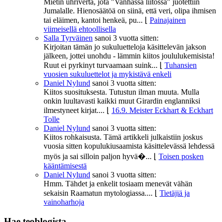
Mietin uhriverta, jota "Vanhassa liitossa" juotettiin
Jumalalle. Hienosäätöä on siinä, että veri, olipa ihmisen
tai eläimen, kantoi henkeä, pu...
⌊
Painajainen
viimeisellä ehtoollisella
Salla Tyrväinen
sanoi
3 vuotta sitten:
Kirjoitan tämän jo sukuluetteloja käsittelevän jakson
jälkeen, jottei unohdu - lämmin kiitos joululukemisista!
Ruut ei pyrkinyt turvaamaan suink...
⌊
Tuhansien
vuosien sukuluettelot ja mykistävä enkeli
Daniel Nylund
sanoi
3 vuotta sitten:
Kiitos suosituksesta. Tutustun ilman muuta. Mulla
onkin luultavasti kaikki muut Girardin englanniksi
ilmestyneet kirjat....
⌊
16.9. Meister Eckhart & Eckhart
Tolle
Daniel Nylund
sanoi
3 vuotta sitten:
Kiitos rohkaisusta. Tämä artikkeli julkaistiin joskus
vuosia sitten kopulukiusaamista käsittelevässä lehdessä
myös ja sai silloin paljon hyvä�...
⌊
Toisen posken
kääntämisestä
Daniel Nylund
sanoi
3 vuotta sitten:
Hmm. Tähdet ja enkelit tosiaam menevät vähän
sekaisin Raamatun mytologiassa....
⌊
Tietäjiä ja
vainoharhoja
Hae teoblogista