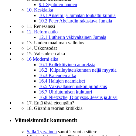
9.1 Syntinen nainen
10. Keskiaika
10.1 Anselm ja Jumalan loukattu kunnia
10.2 Peter Abelardin rakastava Jumala
11. Renesanssi
12. Reformaatio
12.1 Lutherin väkivaltainen Jumala
13. Uuden maailman valloitus
14. Uskonsodat
15. Valistuksen aika
16 Moderni aika
16.1 Kollektiivinen anoreksia
16.2. Kilpailuyhteiskunnan neljä myyttiä
16.3 Kateuden aika
16.4 Halujen naamiaiset
16.5 Väkivaltaisen uskon puhdistus
16.7 Uhriutumisen kulttuuri
16.8 Nietzsche, Dionysos, Jeesus ja Jussi
17. Entä tästä eteenpäin?
18. Girardin teorian kritiikkiä
Viimeisimmät kommentit
Salla Tyrväinen
sanoi
2 vuotta sitten: