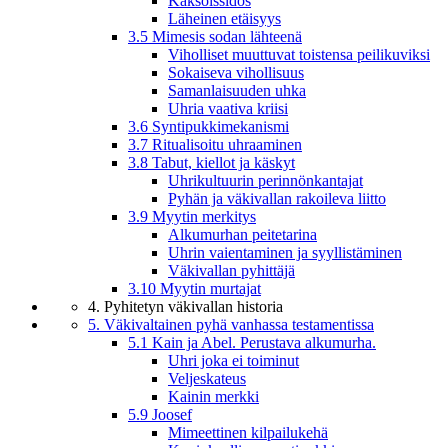
Kaksoissidos
Läheinen etäisyys
3.5 Mimesis sodan lähteenä
Viholliset muuttuvat toistensa peilikuviksi
Sokaiseva vihollisuus
Samanlaisuuden uhka
Uhria vaativa kriisi
3.6 Syntipukkimekanismi
3.7 Ritualisoitu uhraaminen
3.8 Tabut, kiellot ja käskyt
Uhrikultuurin perinnönkantajat
Pyhän ja väkivallan rakoileva liitto
3.9 Myytin merkitys
Alkumurhan peitetarina
Uhrin vaientaminen ja syyllistäminen
Väkivallan pyhittäjä
3.10 Myytin murtajat
4. Pyhitetyn väkivallan historia
5. Väkivaltainen pyhä vanhassa testamentissa
5.1 Kain ja Abel. Perustava alkumurha.
Uhri joka ei toiminut
Veljeskateus
Kainin merkki
5.9 Joosef
Mimeettinen kilpailukehä