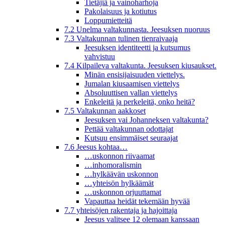
Tietäjiä ja vainoharhoja
Pakolaisuus ja kotiutus
Loppumietteitä
7.2 Unelma valtakunnasta. Jeesuksen nuoruus
7.3 Valtakunnan tulinen tienraivaaja
Jeesuksen identiteetti ja kutsumus
vahvistuu
7.4 Kilpaileva valtakunta. Jeesuksen kiusaukset.
Minän ensisijaisuuden viettelys.
Jumalan kiusaamisen viettelys
Absoluuttisen vallan viettelys
Enkeleitä ja perkeleitä, onko heitä?
7.5 Valtakunnan aakkoset
Jeesuksen vai Johanneksen valtakunta?
Pettää valtakunnan odottajat
Kutsuu ensimmäiset seuraajat
7.6 Jeesus kohtaa…
…uskonnon riivaamat
…inhomoralismin
…hylkäävän uskonnon
…yhteisön hylkäämät
…uskonnon orjuuttamat
Vapauttaa heidät tekemään hyvää
7.7 yhteisöjen rakentaja ja hajoittaja
Jeesus valitsee 12 olemaan kanssaan