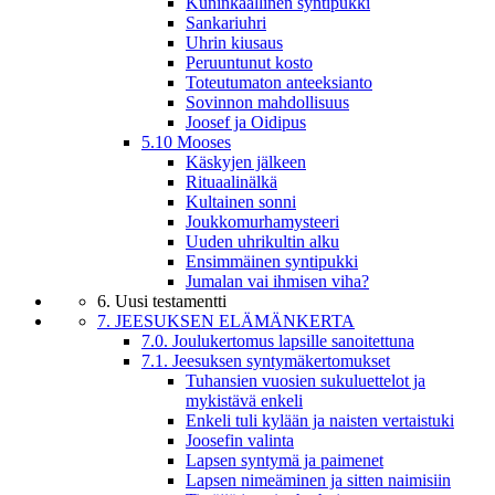
Kuninkaallinen syntipukki
Sankariuhri
Uhrin kiusaus
Peruuntunut kosto
Toteutumaton anteeksianto
Sovinnon mahdollisuus
Joosef ja Oidipus
5.10 Mooses
Käskyjen jälkeen
Rituaalinälkä
Kultainen sonni
Joukkomurhamysteeri
Uuden uhrikultin alku
Ensimmäinen syntipukki
Jumalan vai ihmisen viha?
6. Uusi testamentti
7. JEESUKSEN ELÄMÄNKERTA
7.0. Joulukertomus lapsille sanoitettuna
7.1. Jeesuksen syntymäkertomukset
Tuhansien vuosien sukuluettelot ja
mykistävä enkeli
Enkeli tuli kylään ja naisten vertaistuki
Joosefin valinta
Lapsen syntymä ja paimenet
Lapsen nimeäminen ja sitten naimisiin