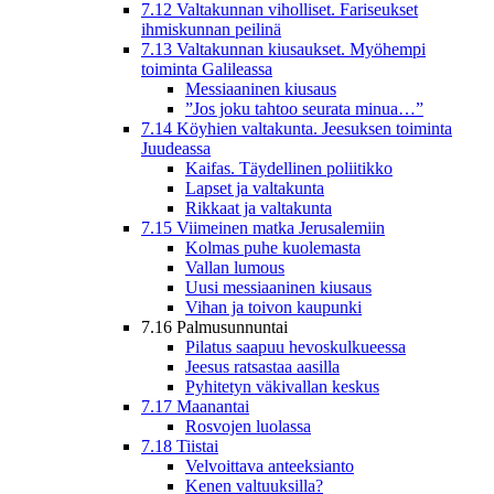
7.12 Valtakunnan viholliset. Fariseukset
ihmiskunnan peilinä
7.13 Valtakunnan kiusaukset. Myöhempi
toiminta Galileassa
Messiaaninen kiusaus
”Jos joku tahtoo seurata minua…”
7.14 Köyhien valtakunta. Jeesuksen toiminta
Juudeassa
Kaifas. Täydellinen poliitikko
Lapset ja valtakunta
Rikkaat ja valtakunta
7.15 Viimeinen matka Jerusalemiin
Kolmas puhe kuolemasta
Vallan lumous
Uusi messiaaninen kiusaus
Vihan ja toivon kaupunki
7.16 Palmusunnuntai
Pilatus saapuu hevoskulkueessa
Jeesus ratsastaa aasilla
Pyhitetyn väkivallan keskus
7.17 Maanantai
Rosvojen luolassa
7.18 Tiistai
Velvoittava anteeksianto
Kenen valtuuksilla?