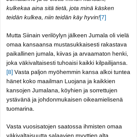
kulkekaa aina sitä tietä, jota minä käsken
teidän kulkea, niin teidän käy hyvin!
[7]
Mutta Siinain verilöylyn jälkeen Jumala oli vielä
omaa kansaansa mustasukkaisesti rakastava
paikallinen jumala, kiivas ja arvaamaton henki,
joka väkivaltaisesti tuhoaisi kaikki kilpailijansa.
[8]
Vasta paljon myöhemmin kansa alkoi tuntea
hänet koko maailman Luojana ja kaikkien
kansojen Jumalana, köyhien ja sorrettujen
ystävänä ja johdonmukaisen oikeamielisenä
tuomarina.
Vasta vuosisatojen saatossa ihmisten omaa
väkivaltaisuutta salaavien myyttien alta