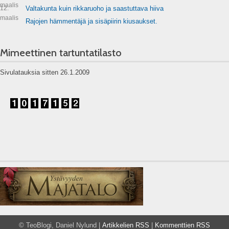
maalis
12.
Valtakunta kuin rikkaruoho ja saastuttava hiiva
maalis
Rajojen hämmentäjä ja sisäpiirin kiusaukset.
Mimeettinen tartuntatilasto
Sivulatauksia sitten 26.1.2009
© TeoBlogi, Daniel Nylund |
Artikkelien RSS
|
Kommenttien RSS