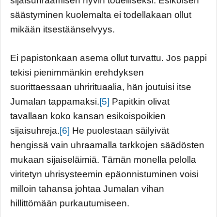
sijaisuhraamisen hyvin todelliseksi. Esikoisen
säästyminen kuolemalta ei todellakaan ollut
mikään itsestäänselvyys.
Ei papistonkaan asema ollut turvattu. Jos pappi
tekisi pienimmänkin erehdyksen
suorittaessaan uhrirituaalia, hän joutuisi itse
Jumalan tappamaksi.
[5]
Papitkin olivat
tavallaan koko kansan esikoispoikien
sijaisuhreja.
[6]
He puolestaan säilyivät
hengissä vain uhraamalla tarkkojen säädösten
mukaan sijaiseläimiä. Tämän monella pelolla
viritetyn uhrisysteemin epäonnistuminen voisi
milloin tahansa johtaa Jumalan vihan
hillittömään purkautumiseen.