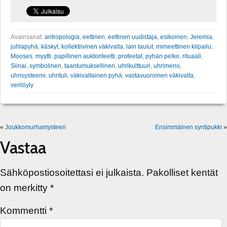
Avainsanat:
antropologia
,
eettinen
,
eettinen uudistaja
,
esikoinen
,
Jeremia
,
juhlapyhä
,
käskyt
,
kollektiivinen väkivalta
,
lain taulut
,
mimeettinen kilpailu
,
Mooses
,
myytti
,
papillinen auktoriteetti
,
profeetat
,
pyhän pelko
,
rituaali
,
Siinai
,
symbolinen
,
taantumuksellinen
,
uhrikulttuuri
,
uhrimeno
,
uhrisysteemi
,
uhrituli
,
väkivaltainen pyhä
,
vastavuoroinen väkivalta
,
verilöyly
«
Joukkomurhamysteeri
Ensimmäinen syntipukki
»
Vastaa
Sähköpostiosoitettasi ei julkaista.
Pakolliset kentät
on merkitty
*
Kommentti
*