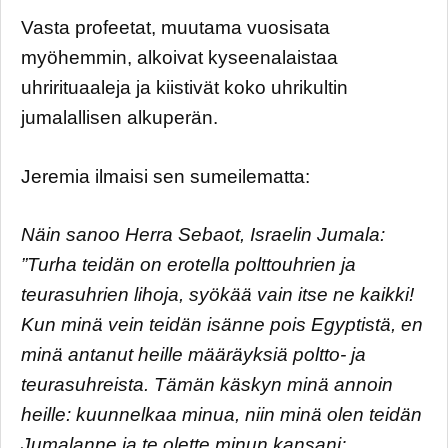
Vasta profeetat, muutama vuosisata
myöhemmin, alkoivat kyseenalaistaa
uhrirituaaleja ja kiistivät koko uhrikultin
jumalallisen alkuperän.
Jeremia ilmaisi sen sumeilematta:
Näin sanoo Herra Sebaot, Israelin Jumala:
”Turha teidän on erotella polttouhrien ja
teurasuhrien lihoja, syökää vain itse ne kaikki!
Kun minä vein teidän isänne pois Egyptistä, en
minä antanut heille määräyksiä poltto- ja
teurasuhreista. Tämän käskyn minä annoin
heille: kuunnelkaa minua, niin minä olen teidän
Jumalanne ja te olette minun kansani;