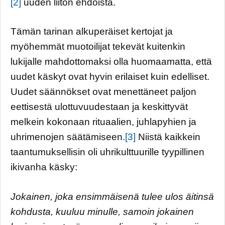
[2]
uuden liiton ehdoista.
Tämän tarinan alkuperäiset kertojat ja
myöhemmät muotoilijat tekevät kuitenkin
lukijalle mahdottomaksi olla huomaamatta, että
uudet käskyt ovat hyvin erilaiset kuin edelliset.
Uudet säännökset ovat menettäneet paljon
eettisestä ulottuvuudestaan ja keskittyvät
melkein kokonaan rituaalien, juhlapyhien ja
uhrimenojen säätämiseen.
[3]
Niistä kaikkein
taantumuksellisin oli uhrikulttuurille tyypillinen
ikivanha käsky:
Jokainen, joka ensimmäisenä tulee ulos äitinsä
kohdusta, kuuluu minulle, samoin jokainen