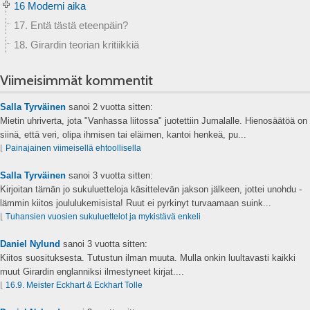
16 Moderni aika
17. Entä tästä eteenpäin?
18. Girardin teorian kritiikkiä
Viimeisimmät kommentit
Salla Tyrväinen
sanoi
2 vuotta sitten:
Mietin uhriverta, jota "Vanhassa liitossa" juotettiin Jumalalle. Hienosäätöä on
siinä, että veri, olipa ihmisen tai eläimen, kantoi henkeä, pu...
⌊
Painajainen viimeisellä ehtoollisella
Salla Tyrväinen
sanoi
3 vuotta sitten:
Kirjoitan tämän jo sukuluetteloja käsittelevän jakson jälkeen, jottei unohdu -
lämmin kiitos joululukemisista! Ruut ei pyrkinyt turvaamaan suink...
⌊
Tuhansien vuosien sukuluettelot ja mykistävä enkeli
Daniel Nylund
sanoi
3 vuotta sitten:
Kiitos suosituksesta. Tutustun ilman muuta. Mulla onkin luultavasti kaikki
muut Girardin englanniksi ilmestyneet kirjat....
⌊
16.9. Meister Eckhart & Eckhart Tolle