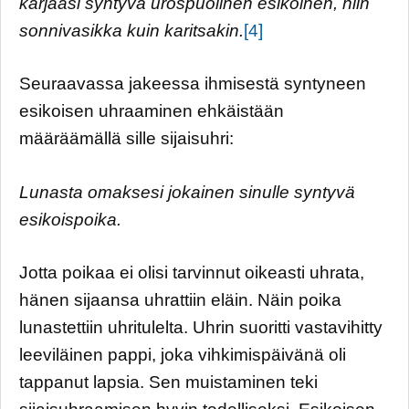
karjaasi syntyvä urospuolinen esikoinen, niin
sonnivasikka kuin karitsakin.
[4]
Seuraavassa jakeessa ihmisestä syntyneen
esikoisen uhraaminen ehkäistään
määräämällä sille sijaisuhri:
Lunasta omaksesi jokainen sinulle syntyvä
esikoispoika.
Jotta poikaa ei olisi tarvinnut oikeasti uhrata,
hänen sijaansa uhrattiin eläin. Näin poika
lunastettiin uhritulelta. Uhrin suoritti vastavihitty
leeviläinen pappi, joka vihkimispäivänä oli
tappanut lapsia. Sen muistaminen teki