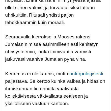
nopeasti. Ehkä kansa ei niin lyhyessä ajassa
ollut siihen valmis, ja turvautui siksi tuttuun
uhrikulttiin. Rituaali yhdisti paljon
tehokkaammin kuin moraali.
Seuraavalla kierroksella Mooses rakensi
Jumalan nimissä äärimmilleen asti kehitetyn
uhrisysteemin, jonka toimivuutta varmisti
jatkuvasti vaaniva Jumalan pyhä viha.
Kertomus ei ole kaunis, mutta
antropologisesti
paljastava. Se kertoo kuinka vaikea ja hidas on
ihmiskunnan tie uhriutta vaativasta
kollektiivisesta väkivallasta eettiseen ja
yksilölliseen vastuun kantoon.