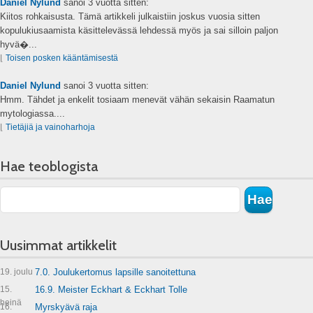
Daniel Nylund
sanoi
3 vuotta sitten:
Kiitos rohkaisusta. Tämä artikkeli julkaistiin joskus vuosia sitten
kopulukiusaamista käsittelevässä lehdessä myös ja sai silloin paljon
hyvä�...
⌊
Toisen posken kääntämisestä
Daniel Nylund
sanoi
3 vuotta sitten:
Hmm. Tähdet ja enkelit tosiaam menevät vähän sekaisin Raamatun
mytologiassa....
⌊
Tietäjiä ja vainoharhoja
Hae teoblogista
Uusimmat artikkelit
19. joulu
7.0. Joulukertomus lapsille sanoitettuna
15.
16.9. Meister Eckhart & Eckhart Tolle
heinä
16.
Myrskyävä raja