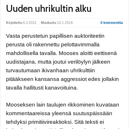
Uuden uhrikultin alku
Kirjoitettu
6.3.2011
Muokattu
10.1.2016
0 kommenttia
Vasta perustetun papillisen auktoriteetin
perusta oli rakennettu pelottavimmalla
mahdollisella tavalla. Mooses aloitti eettisenä
uudistajana, mutta joutui verilöylyn jälkeen
turvautumaan ikivanhaan uhrikulttiin
pitääkseen kansansa aggressiot edes jollakin
tavalla hallitusti kanavoituina.
Mooseksen lain taulujen rikkominen kuvataan
kommentaareissa yleensä suutuspäissään
tehdyksi primitiivireaktioksi. Sitä teksti ei