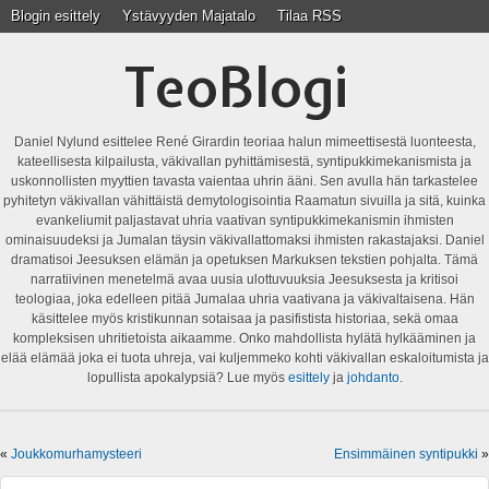
Blogin esittely
Ystävyyden Majatalo
Tilaa RSS
TeoBlogi
Daniel Nylund esittelee René Girardin teoriaa halun mimeettisestä luonteesta,
kateellisesta kilpailusta, väkivallan pyhittämisestä, syntipukkimekanismista ja
uskonnollisten myyttien tavasta vaientaa uhrin ääni. Sen avulla hän tarkastelee
pyhitetyn väkivallan vähittäistä demytologisointia Raamatun sivuilla ja sitä, kuinka
evankeliumit paljastavat uhria vaativan syntipukkimekanismin ihmisten
ominaisuudeksi ja Jumalan täysin väkivallattomaksi ihmisten rakastajaksi. Daniel
dramatisoi Jeesuksen elämän ja opetuksen Markuksen tekstien pohjalta. Tämä
narratiivinen menetelmä avaa uusia ulottuvuuksia Jeesuksesta ja kritisoi
teologiaa, joka edelleen pitää Jumalaa uhria vaativana ja väkivaltaisena. Hän
käsittelee myös kristikunnan sotaisaa ja pasifistista historiaa, sekä omaa
kompleksisen uhritietoista aikaamme. Onko mahdollista hylätä hylkääminen ja
elää elämää joka ei tuota uhreja, vai kuljemmeko kohti väkivallan eskaloitumista ja
lopullista apokalypsiä? Lue myös
esittely
ja
johdanto
.
«
Joukkomurhamysteeri
Ensimmäinen syntipukki
»