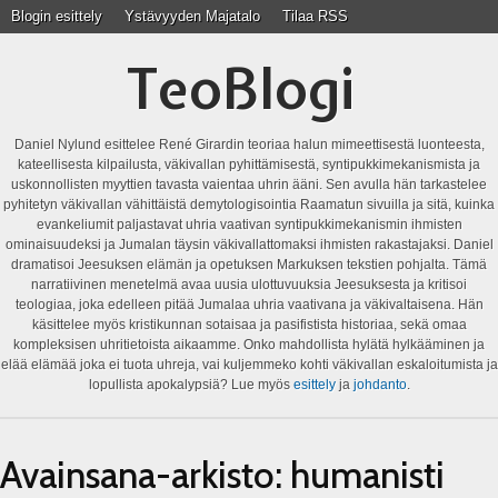
Blogin esittely
Ystävyyden Majatalo
Tilaa RSS
TeoBlogi
Daniel Nylund esittelee René Girardin teoriaa halun mimeettisestä luonteesta,
kateellisesta kilpailusta, väkivallan pyhittämisestä, syntipukkimekanismista ja
uskonnollisten myyttien tavasta vaientaa uhrin ääni. Sen avulla hän tarkastelee
pyhitetyn väkivallan vähittäistä demytologisointia Raamatun sivuilla ja sitä, kuinka
evankeliumit paljastavat uhria vaativan syntipukkimekanismin ihmisten
ominaisuudeksi ja Jumalan täysin väkivallattomaksi ihmisten rakastajaksi. Daniel
dramatisoi Jeesuksen elämän ja opetuksen Markuksen tekstien pohjalta. Tämä
narratiivinen menetelmä avaa uusia ulottuvuuksia Jeesuksesta ja kritisoi
teologiaa, joka edelleen pitää Jumalaa uhria vaativana ja väkivaltaisena. Hän
käsittelee myös kristikunnan sotaisaa ja pasifistista historiaa, sekä omaa
kompleksisen uhritietoista aikaamme. Onko mahdollista hylätä hylkääminen ja
elää elämää joka ei tuota uhreja, vai kuljemmeko kohti väkivallan eskaloitumista ja
lopullista apokalypsiä? Lue myös
esittely
ja
johdanto
.
Avainsana-arkisto:
humanisti