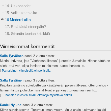
14. Uskonsodat
15. Valistuksen aika
16 Moderni aika
17. Entä tästä eteenpäin?
18. Girardin teorian kritiikkiä
Viimeisimmät kommentit
Salla Tyrväinen
sanoi
2 vuotta sitten:
Mietin uhriverta, jota "Vanhassa liitossa" juotettiin Jumalalle. Hienosäätöä on
siinä, että veri, olipa ihmisen tai eläimen, kantoi henkeä, pu...
⌊
Painajainen viimeisellä ehtoollisella
Salla Tyrväinen
sanoi
3 vuotta sitten:
Kirjoitan tämän jo sukuluetteloja käsittelevän jakson jälkeen, jottei unohdu -
lämmin kiitos joululukemisista! Ruut ei pyrkinyt turvaamaan suink...
⌊
Tuhansien vuosien sukuluettelot ja mykistävä enkeli
Daniel Nylund
sanoi
3 vuotta sitten:
Kiitos suosituksesta. Tutustun ilman muuta. Mulla onkin luultavasti kaikki