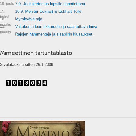
19. joulu
7.0. Joulukertomus lapsille sanoitettuna
15.
16.9. Meister Eckhart & Eckhart Tolle
heinä
16.
Myrskyävä raja
maalis
12.
Valtakunta kuin rikkaruoho ja saastuttava hiiva
maalis
Rajojen hämmentäjä ja sisäpiirin kiusaukset.
Mimeettinen tartuntatilasto
Sivulatauksia sitten 26.1.2009