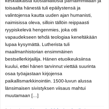
keskiaikaista luostarilaitosta parhaimmillaan ja
toisaalta hänestä tuli epäilystensä ja
valintojensa kautta uuden ajan humanisti,
naimisissa oleva, silloin tällöin reippaasti
ryypiskelevä hengenmies, joka otti
vapaudekseen tehdä teologiaa keneltäkään
lupaa kysymättä. Lutherista tuli
maailmanhistorian ensimmäinen
bestsellerkirjailija. Hänen etuoikeuksiinsa
kuului, ettei hänen tarvinnut viettää suurinta
osaa työajastaan kirjojensa
paikallismarkkinointiin. 1500-luvun alussa
länsimaisen sivistyksen viisaus mahtui
muutamaan […]