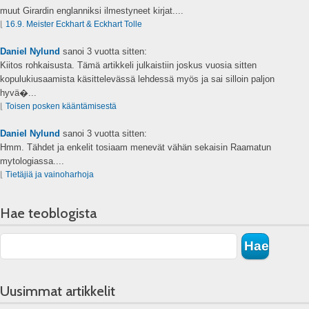
muut Girardin englanniksi ilmestyneet kirjat....
⌊
16.9. Meister Eckhart & Eckhart Tolle
Daniel Nylund
sanoi
3 vuotta sitten:
Kiitos rohkaisusta. Tämä artikkeli julkaistiin joskus vuosia sitten
kopulukiusaamista käsittelevässä lehdessä myös ja sai silloin paljon
hyvä�...
⌊
Toisen posken kääntämisestä
Daniel Nylund
sanoi
3 vuotta sitten:
Hmm. Tähdet ja enkelit tosiaam menevät vähän sekaisin Raamatun
mytologiassa....
⌊
Tietäjiä ja vainoharhoja
Hae teoblogista
Uusimmat artikkelit