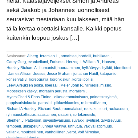
heitä. Kalastajaveljekset Simon ja Andreas
sekä Jaakob ja Johannes luonnollisesti
seurasivat mestariaan kuullakseen, mitä hän
tällä kertaa opettaisi kansalle. Kaikki opetus
kuitenkin loppuu joskus […]
Avainsanat:
Alberg Jeremiah L.
,
armahtaa
,
bordelli
,
bublikaani
,
Carey Greg
,
evankeliumi
,
Fariseus
,
Herzog II. William R.
,
Hoosea
,
Horsley Richard A.
,
humanisti
,
huoraaminen
,
hylkäävyys
,
hylkiö
,
identiteetti
,
James Allison
,
Jeesus
,
Jesse Graham
,
jonathan Haidt
,
katupartio
,
konservatiivi
,
koreografia
,
koronkiskuri
,
korttelipoliisi
,
Leevi Alfeuksen poika
,
liberaali
,
Meier John P.
,
Mimesis
,
missio
,
Mooseksen käskyt
,
moraalin perusta
,
moralismi
,
Myers Ched & Enns Elaine.
,
oikeudenmukaisuus
,
painostusryhmä
,
pappisaristokratia
,
parasiitti
,
pikkuvirkamies
,
reformatiivinen
,
Richard A Horsley
,
Richard Beck
,
roomalaiset
,
ruokakulttuuri
,
ruokaseura
,
ryhmäuskollisuus
,
saastainen
,
sisäpiiri
,
sortokoneisto
,
Stephen J. Patterson
,
suvaistevaisuus
,
suvakki
,
syntiset
,
tarvitsevuus
,
temppeli
,
uhkapeluri
,
uhreja vaativa
,
uhriutua
,
väkivallattomuus
,
vallankumouksellinen
,
vanhoillinen
,
verot
,
Volf Miroslav
,
yhteiskuntajärjestys