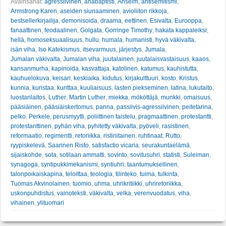
Avainsanat:
agressiivinen
,
anabaptisti
,
Anselm
,
antisemitismi
,
Armstrong Karen
,
aseiden siunaaminen
,
avioliiton rikkoja
,
bestsellerkirjailija
,
demonisoida
,
draama
,
eettinen
,
Esivalta
,
Eurooppa
,
fanaattinen
,
feodaalinen
,
Golgata
,
Gorringe Timothy
,
hakata kappaleiksi
,
hellä
,
homoseksuaalisuus
,
hullu
,
humala
,
humanisti
,
hyvä väkivalta
,
isän viha
,
Iso Katekismus
,
itsevarmuus
,
järjestys
,
Jumala
,
Jumalan väkivalta
,
Jumalan viha
,
juutalainen
,
juutalaisvastaisuus
,
kaaos
,
kansanmurha
,
kapinoida
,
kasvattaja
,
katolinen
,
katumus
,
kauhistutta
,
kauhuelokuva
,
keisari
,
keskiaika
,
kidutus
,
kirjakulttuuri
,
kosto
,
Kristus
,
kunnia
,
kuristaa
,
kurittaa
,
kuuliaisuus
,
lasten piekseminen
,
latina
,
lukutaito
,
luostarilaitos
,
Luther
,
Martin Luther
,
miekka
,
mököttäjä
,
munkki
,
omaisuus
,
pääsiäinen
,
pääsiäiskertomus
,
panna
,
passiivis-agressiivinen
,
peitetarina
,
pelko
,
Perkele
,
perusmyytti
,
poliittinen taistelu
,
pragmaattinen
,
protestantti
,
protestanttinen
,
pyhän viha
,
pyhitetty väkivalta
,
pyöveli
,
rasistinen
,
reformaatio
,
regimentti
,
retoriikka
,
ristiriitainen
,
ruhtinaat
,
Rutto
,
ryypiskelevä
,
Saarinen Risto
,
satisfactio vicaria
,
seurakuntaelämä
,
sijaiskohde
,
sota
,
sotilaan ammatti
,
sovinto
,
sovitusuhri
,
statisti
,
Suleiman
,
synagoga
,
syntipukkimekanismi
,
syntiuhri
,
taantumuksellinen
,
talonpoikaiskapina
,
teloittaa
,
teologia
,
tilinteko
,
tuima
,
tulkinta
,
Tuomas Akvinolainen
,
tuomio
,
uhma
,
uhrikritiikki
,
uhriretoriikka
,
uskonpuhdistus
,
vainoteksti
,
väkivalta
,
velka
,
verenvuodatus
,
viha
,
vihainen
,
ylituomari