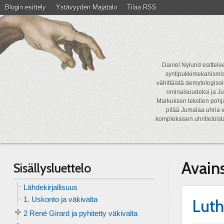
Blogin esittely
Ystävyyden Majatalo
Tilaa RSS
Daniel Nylund esittelee
syntipukkimekanismist
vähittäistä demytologisoi
ominaisuudeksi ja Ju
Markuksen tekstien pohja
pitää Jumalaa uhria v
kompleksisen uhritietois
Avain
Sisällysluettelo
Lähdekirjallisuus
1. Uskonto ja väkivalta
Luth
2 René Girard ja pyhitetty väkivalta