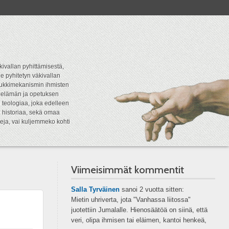
kivallan pyhittämisestä,
e pyhitetyn väkivallan
tipukkimekanismin ihmisten
n elämän ja opetuksen
 teologiaa, joka edelleen
a historiaa, sekä omaa
eja, vai kuljemmeko kohti
Viimeisimmät kommentit
Salla Tyrväinen
sanoi
2 vuotta sitten:
Mietin uhriverta, jota "Vanhassa liitossa"
juotettiin Jumalalle. Hienosäätöä on siinä, että
veri, olipa ihmisen tai eläimen, kantoi henkeä,