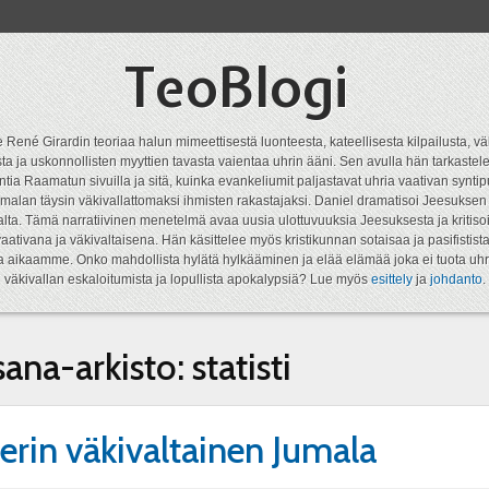
TeoBlogi
 René Girardin teoriaa halun mimeettisestä luonteesta, kateellisesta kilpailusta, vä
a ja uskonnollisten myyttien tavasta vaientaa uhrin ääni. Sen avulla hän tarkastele
ntia Raamatun sivuilla ja sitä, kuinka evankeliumit paljastavat uhria vaativan syn
malan täysin väkivallattomaksi ihmisten rakastajaksi. Daniel dramatisoi Jeesukse
lta. Tämä narratiivinen menetelmä avaa uusia ulottuvuuksia Jeesuksesta ja kritisoi
aativana ja väkivaltaisena. Hän käsittelee myös kristikunnan sotaisaa ja pasifistist
ta aikaamme. Onko mahdollista hylätä hylkääminen ja elää elämää joka ei tuota uhr
väkivallan eskaloitumista ja lopullista apokalypsiä? Lue myös
esittely
ja
johdanto
.
sana-arkisto:
statisti
erin väkivaltainen Jumala