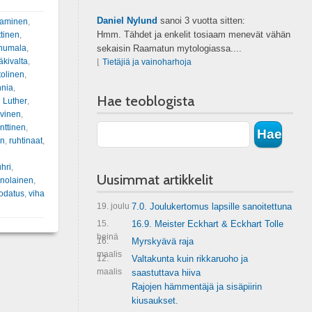
Daniel Nylund
sanoi
3 vuotta sitten:
aaminen
,
Hmm. Tähdet ja enkelit tosiaam menevät vähän
ttinen
,
humala
,
sekaisin Raamatun mytologiassa....
kivalta
,
⌊
Tietäjiä ja vainoharhoja
tolinen
,
nnia
,
Hae teoblogista
n Luther
,
ivinen
,
nttinen
,
en
,
ruhtinaat
,
uhri
,
Uusimmat artikkelit
nolainen
,
odatus
,
viha
19. joulu
7.0. Joulukertomus lapsille sanoitettuna
15.
16.9. Meister Eckhart & Eckhart Tolle
heinä
16.
Myrskyävä raja
maalis
12.
Valtakunta kuin rikkaruoho ja
maalis
saastuttava hiiva
Rajojen hämmentäjä ja sisäpiirin
kiusaukset.