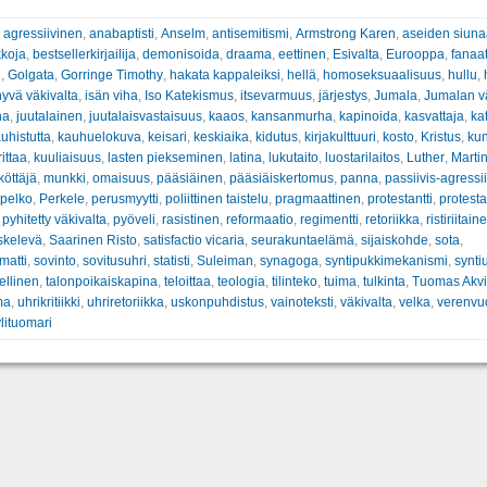
:
agressiivinen
,
anabaptisti
,
Anselm
,
antisemitismi
,
Armstrong Karen
,
aseiden siun
kkoja
,
bestsellerkirjailija
,
demonisoida
,
draama
,
eettinen
,
Esivalta
,
Eurooppa
,
fanaa
n
,
Golgata
,
Gorringe Timothy
,
hakata kappaleiksi
,
hellä
,
homoseksuaalisuus
,
hullu
,
hyvä väkivalta
,
isän viha
,
Iso Katekismus
,
itsevarmuus
,
järjestys
,
Jumala
,
Jumalan vä
ha
,
juutalainen
,
juutalaisvastaisuus
,
kaaos
,
kansanmurha
,
kapinoida
,
kasvattaja
,
ka
uhistutta
,
kauhuelokuva
,
keisari
,
keskiaika
,
kidutus
,
kirjakulttuuri
,
kosto
,
Kristus
,
ku
ittaa
,
kuuliaisuus
,
lasten piekseminen
,
latina
,
lukutaito
,
luostarilaitos
,
Luther
,
Marti
öttäjä
,
munkki
,
omaisuus
,
pääsiäinen
,
pääsiäiskertomus
,
panna
,
passiivis-agressi
pelko
,
Perkele
,
perusmyytti
,
poliittinen taistelu
,
pragmaattinen
,
protestantti
,
protesta
,
pyhitetty väkivalta
,
pyöveli
,
rasistinen
,
reformaatio
,
regimentti
,
retoriikka
,
ristiriitain
skelevä
,
Saarinen Risto
,
satisfactio vicaria
,
seurakuntaelämä
,
sijaiskohde
,
sota
,
matti
,
sovinto
,
sovitusuhri
,
statisti
,
Suleiman
,
synagoga
,
syntipukkimekanismi
,
synti
ellinen
,
talonpoikaiskapina
,
teloittaa
,
teologia
,
tilinteko
,
tuima
,
tulkinta
,
Tuomas Akvi
ma
,
uhrikritiikki
,
uhriretoriikka
,
uskonpuhdistus
,
vainoteksti
,
väkivalta
,
velka
,
verenvu
ylituomari