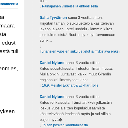
pu...
kommenttia
⌊
Painajainen viimeisellä ehtoollisella
sa
Salla Tyrväinen
sanoi
3 vuotta sitten:
Kirjoitan tämän jo sukuluetteloja käsittelevän
 määrä
jakson jälkeen, jottei unohdu - lämmin kiitos
sta
joululukemisista! Ruut ei pyrkinyt turvaamaan
suink...
 edusti
⌊
stä tuli
Tuhansien vuosien sukuluettelot ja mykistävä enkeli
Daniel Nylund
sanoi
3 vuotta sitten:
genmies,
Kiitos suosituksesta. Tutustun ilman muuta.
Mulla onkin luultavasti kaikki muut Girardin
englanniksi ilmestyneet kirjat....
⌊
16.9. Meister Eckhart & Eckhart Tolle
n
Daniel Nylund
sanoi
3 vuotta sitten:
Kiitos rohkaisusta. Tämä artikkeli julkaistiin
joskus vuosia sitten kopulukiusaamista
styksen
käsittelevässä lehdessä myös ja sai silloin
paljon hyvä�...
⌊
Toisen posken kääntämisestä