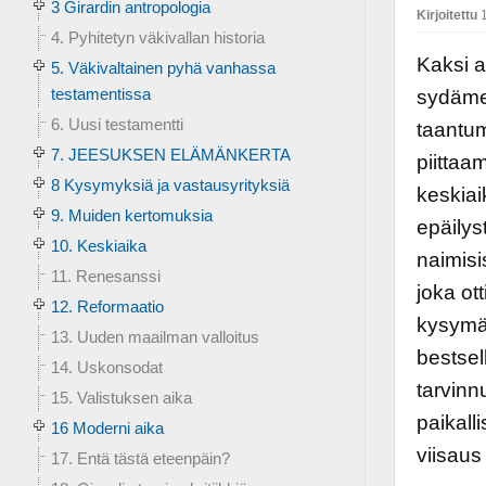
3 Girardin antropologia
Kirjoitettu
1
4. Pyhitetyn väkivallan historia
Kaksi a
5. Väkivaltainen pyhä vanhassa
testamentissa
sydäme
6. Uusi testamentti
taantum
7. JEESUKSEN ELÄMÄNKERTA
piittaa
8 Kysymyksiä ja vastausyrityksiä
keskiai
9. Muiden kertomuksia
epäilys
10. Keskiaika
naimisi
11. Renesanssi
joka ot
12. Reformaatio
kysymät
13. Uuden maailman valloitus
bestsel
14. Uskonsodat
tarvinn
15. Valistuksen aika
paikall
16 Moderni aika
viisau
17. Entä tästä eteenpäin?