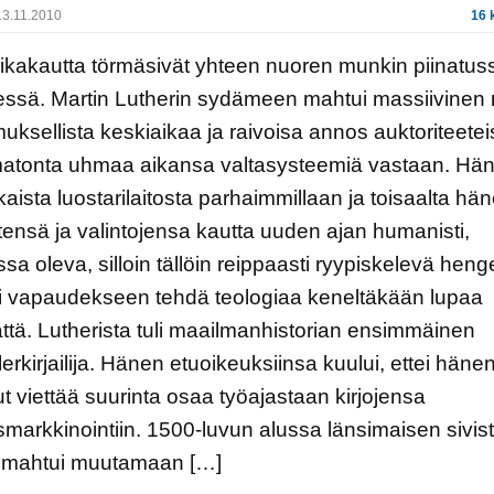
3.11.2010
16 
ikakautta törmäsivät yhteen nuoren munkin piinatus
ssä. Martin Lutherin sydämeen mahtui massiivinen
uksellista keskiaikaa ja raivoisa annos auktoriteetei
matonta uhmaa aikansa valtasysteemiä vastaan. Hän
kaista luostarilaitosta parhaimmillaan ja toisaalta häne
tensä ja valintojensa kautta uuden ajan humanisti,
ssa oleva, silloin tällöin reippaasti ryypiskelevä hen
ti vapaudekseen tehdä teologiaa keneltäkään lupaa
tä. Lutherista tuli maailmanhistorian ensimmäinen
lerkirjailija. Hänen etuoikeuksiinsa kuului, ettei häne
ut viettää suurinta osaa työajastaan kirjojensa
ismarkkinointiin. 1500-luvun alussa länsimaisen sivi
s mahtui muutamaan […]