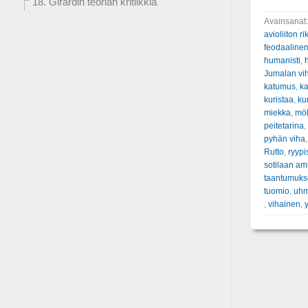
18. Girardin teorian kritiikkiä
Avainsanat
avioliiton ri
feodaaline
humanisti
,
Jumalan vi
katumus
,
ka
kuristaa
,
kur
miekka
,
mök
peitetarina
,
pyhän viha
Rutto
,
ryypi
sotilaan am
taantumuks
tuomio
,
uh
,
vihainen
,