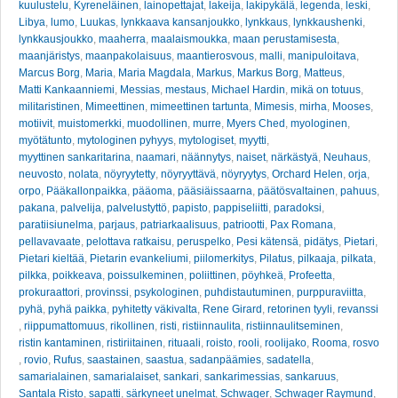
kuulustelu
,
Kyreneläinen
,
lainopettajat
,
lakeija
,
lakipykälä
,
legenda
,
leski
,
Libya
,
lumo
,
Luukas
,
lynkkaava kansanjoukko
,
lynkkaus
,
lynkkaushenki
,
lynkkausjoukko
,
maaherra
,
maalaismoukka
,
maan perustamisesta
,
maanjäristys
,
maanpakolaisuus
,
maantierosvous
,
malli
,
manipuloitava
,
Marcus Borg
,
Maria
,
Maria Magdala
,
Markus
,
Markus Borg
,
Matteus
,
Matti Kankaanniemi
,
Messias
,
mestaus
,
Michael Hardin
,
mikä on totuus
,
militaristinen
,
Mimeettinen
,
mimeettinen tartunta
,
Mimesis
,
mirha
,
Mooses
,
motiivit
,
muistomerkki
,
muodollinen
,
murre
,
Myers Ched
,
myologinen
,
myötätunto
,
mytologinen pyhyys
,
mytologiset
,
myytti
,
myyttinen sankaritarina
,
naamari
,
näännytys
,
naiset
,
närkästyä
,
Neuhaus
,
neuvosto
,
nolata
,
nöyryytetty
,
nöyryyttävä
,
nöyryytys
,
Orchard Helen
,
orja
,
orpo
,
Pääkallonpaikka
,
pääoma
,
pääsiäissaarna
,
päätösvaltainen
,
pahuus
,
pakana
,
palvelija
,
palvelustyttö
,
papisto
,
pappiseliitti
,
paradoksi
,
paratiisiunelma
,
parjaus
,
patriarkaalisuus
,
patriootti
,
Pax Romana
,
pellavavaate
,
pelottava ratkaisu
,
peruspelko
,
Pesi kätensä
,
pidätys
,
Pietari
,
Pietari kieltää
,
Pietarin evankeliumi
,
piilomerkitys
,
Pilatus
,
pilkaaja
,
pilkata
,
pilkka
,
poikkeava
,
poissulkeminen
,
poliittinen
,
pöyhkeä
,
Profeetta
,
prokuraattori
,
provinssi
,
psykologinen
,
puhdistautuminen
,
purppuraviitta
,
pyhä
,
pyhä paikka
,
pyhitetty väkivalta
,
Rene Girard
,
retorinen tyyli
,
revanssi
,
riippumattomuus
,
rikollinen
,
risti
,
ristiinnaulita
,
ristiinnaulitseminen
,
ristin kantaminen
,
ristiriitainen
,
rituaali
,
roisto
,
rooli
,
roolijako
,
Rooma
,
rosvo
,
rovio
,
Rufus
,
saastainen
,
saastua
,
sadanpäämies
,
sadatella
,
samarialainen
,
samarialaiset
,
sankari
,
sankarimessias
,
sankaruus
,
Santala Risto
,
sapatti
,
särkyneet unelmat
,
Schwager
,
Schwager Raymund
,