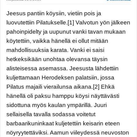
Jeesus pantiin köysiin, vietiin pois ja
luovutettiin Pilatukselle.[1] Valvotun yön jälkeen
pahoinpidelty ja uupunut vanki tavan mukaan
köytettiin, vaikka hänellä ei ollut mitään
mahdollisuuksia karata. Vanki ei saisi
hetkeksikään unohtaa olevansa täysin
alisteisessa asemassa. Jeesusta lähdettiin
kuljettamaan Herodeksen palatsiin, jossa
Pilatus majaili vierailunsa aikana.[2] Ehkä
hänellä oli paksu hamppu köysi näyttävästi
sidottuna myös kaulan ympärillä. Juuri
sellaisella tavalla sodassa voitetut
barbaarikuninkaat kuljetettiin keisarin eteen
nöyryytettäviksi. Aamun viileydessä neuvoston