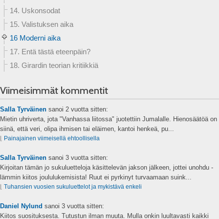
14. Uskonsodat
15. Valistuksen aika
16 Moderni aika
17. Entä tästä eteenpäin?
18. Girardin teorian kritiikkiä
Viimeisimmät kommentit
Salla Tyrväinen
sanoi
2 vuotta sitten:
Mietin uhriverta, jota "Vanhassa liitossa" juotettiin Jumalalle. Hienosäätöä on
siinä, että veri, olipa ihmisen tai eläimen, kantoi henkeä, pu...
⌊
Painajainen viimeisellä ehtoollisella
Salla Tyrväinen
sanoi
3 vuotta sitten:
Kirjoitan tämän jo sukuluetteloja käsittelevän jakson jälkeen, jottei unohdu -
lämmin kiitos joululukemisista! Ruut ei pyrkinyt turvaamaan suink...
⌊
Tuhansien vuosien sukuluettelot ja mykistävä enkeli
Daniel Nylund
sanoi
3 vuotta sitten:
Kiitos suosituksesta. Tutustun ilman muuta. Mulla onkin luultavasti kaikki