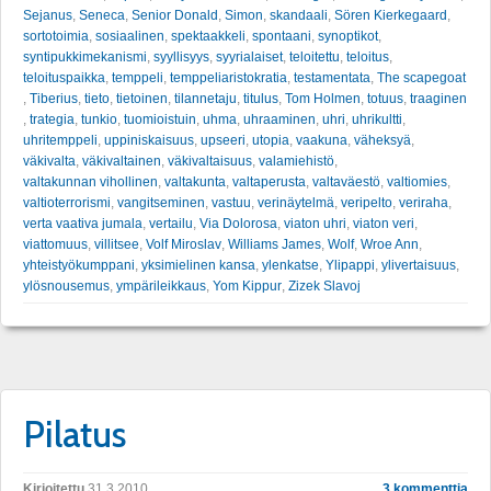
Sejanus
,
Seneca
,
Senior Donald
,
Simon
,
skandaali
,
Sören Kierkegaard
,
sortotoimia
,
sosiaalinen
,
spektaakkeli
,
spontaani
,
synoptikot
,
syntipukkimekanismi
,
syyllisyys
,
syyrialaiset
,
teloitettu
,
teloitus
,
teloituspaikka
,
temppeli
,
temppeliaristokratia
,
testamentata
,
The scapegoat
,
Tiberius
,
tieto
,
tietoinen
,
tilannetaju
,
titulus
,
Tom Holmen
,
totuus
,
traaginen
,
trategia
,
tunkio
,
tuomioistuin
,
uhma
,
uhraaminen
,
uhri
,
uhrikultti
,
uhritemppeli
,
uppiniskaisuus
,
upseeri
,
utopia
,
vaakuna
,
väheksyä
,
väkivalta
,
väkivaltainen
,
väkivaltaisuus
,
valamiehistö
,
valtakunnan vihollinen
,
valtakunta
,
valtaperusta
,
valtaväestö
,
valtiomies
,
valtioterrorismi
,
vangitseminen
,
vastuu
,
verinäytelmä
,
veripelto
,
veriraha
,
verta vaativa jumala
,
vertailu
,
Via Dolorosa
,
viaton uhri
,
viaton veri
,
viattomuus
,
villitsee
,
Volf Miroslav
,
Williams James
,
Wolf
,
Wroe Ann
,
yhteistyökumppani
,
yksimielinen kansa
,
ylenkatse
,
Ylipappi
,
ylivertaisuus
,
ylösnousemus
,
ympärileikkaus
,
Yom Kippur
,
Zizek Slavoj
Pilatus
Kirjoitettu
31.3.2010
3 kommenttia