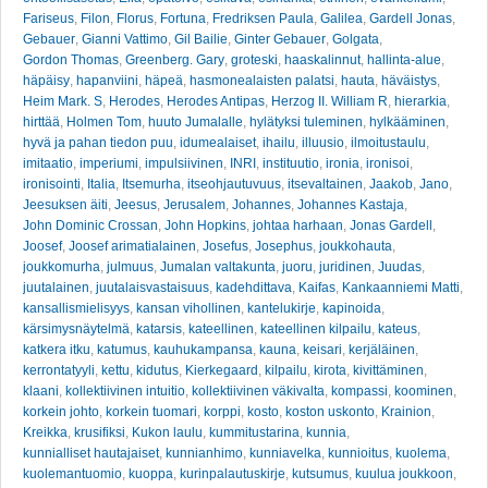
Fariseus
,
Filon
,
Florus
,
Fortuna
,
Fredriksen Paula
,
Galilea
,
Gardell Jonas
,
Gebauer
,
Gianni Vattimo
,
Gil Bailie
,
Ginter Gebauer
,
Golgata
,
Gordon Thomas
,
Greenberg. Gary
,
groteski
,
haaskalinnut
,
hallinta-alue
,
häpäisy
,
hapanviini
,
häpeä
,
hasmonealaisten palatsi
,
hauta
,
häväistys
,
Heim Mark. S
,
Herodes
,
Herodes Antipas
,
Herzog II. William R
,
hierarkia
,
hirttää
,
Holmen Tom
,
huuto Jumalalle
,
hylätyksi tuleminen
,
hylkääminen
,
hyvä ja pahan tiedon puu
,
idumealaiset
,
ihailu
,
illuusio
,
ilmoitustaulu
,
imitaatio
,
imperiumi
,
impulsiivinen
,
INRI
,
instituutio
,
ironia
,
ironisoi
,
ironisointi
,
Italia
,
Itsemurha
,
itseohjautuvuus
,
itsevaltainen
,
Jaakob
,
Jano
,
Jeesuksen äiti
,
Jeesus
,
Jerusalem
,
Johannes
,
Johannes Kastaja
,
John Dominic Crossan
,
John Hopkins
,
johtaa harhaan
,
Jonas Gardell
,
Joosef
,
Joosef arimatialainen
,
Josefus
,
Josephus
,
joukkohauta
,
joukkomurha
,
julmuus
,
Jumalan valtakunta
,
juoru
,
juridinen
,
Juudas
,
juutalainen
,
juutalaisvastaisuus
,
kadehdittava
,
Kaifas
,
Kankaanniemi Matti
,
kansallismielisyys
,
kansan vihollinen
,
kantelukirje
,
kapinoida
,
kärsimysnäytelmä
,
katarsis
,
kateellinen
,
kateellinen kilpailu
,
kateus
,
katkera itku
,
katumus
,
kauhukampansa
,
kauna
,
keisari
,
kerjäläinen
,
kerrontatyyli
,
kettu
,
kidutus
,
Kierkegaard
,
kilpailu
,
kirota
,
kivittäminen
,
klaani
,
kollektiivinen intuitio
,
kollektiivinen väkivalta
,
kompassi
,
koominen
,
korkein johto
,
korkein tuomari
,
korppi
,
kosto
,
koston uskonto
,
Krainion
,
Kreikka
,
krusifiksi
,
Kukon laulu
,
kummitustarina
,
kunnia
,
kunnialliset hautajaiset
,
kunnianhimo
,
kunniavelka
,
kunnioitus
,
kuolema
,
kuolemantuomio
,
kuoppa
,
kurinpalautuskirje
,
kutsumus
,
kuulua joukkoon
,