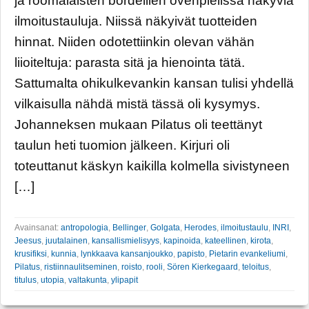
ja roomalaisten bordellien ovenpielissä näkyviä
ilmoitustauluja. Niissä näkyivät tuotteiden
hinnat. Niiden odotettiinkin olevan vähän
liioiteltuja: parasta sitä ja hienointa tätä.
Sattumalta ohikulkevankin kansan tulisi yhdellä
vilkaisulla nähdä mistä tässä oli kysymys.
Johanneksen mukaan Pilatus oli teettänyt
taulun heti tuomion jälkeen. Kirjuri oli
toteuttanut käskyn kaikilla kolmella sivistyneen
[…]
Avainsanat:
antropologia
,
Bellinger
,
Golgata
,
Herodes
,
ilmoitustaulu
,
INRI
,
Jeesus
,
juutalainen
,
kansallismielisyys
,
kapinoida
,
kateellinen
,
kirota
,
krusifiksi
,
kunnia
,
lynkkaava kansanjoukko
,
papisto
,
Pietarin evankeliumi
,
Pilatus
,
ristiinnaulitseminen
,
roisto
,
rooli
,
Sören Kierkegaard
,
teloitus
,
titulus
,
utopia
,
valtakunta
,
ylipapit