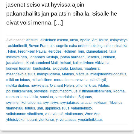
jäsenet seisoivat hyvissä ajoin
pakanahallitsijan palatsin pihalla. Sisälle he
eivät voisi mennä. […]
Avainsanat:
absurdi
,
alisteinen asema
,
ansa
,
Apollo
,
Art House
,
asiayhteys
,
auktoriteetti
,
Bovon Franqois
,
cognito extra ordinem
,
delegaatio
,
esinahka
,
Filon
,
Fredriksen Paula
,
Herodes
,
Holmen Tom
,
idumealaiset
,
Italia
,
itsevaltainen
,
Johannes Kastaja
,
johtaa harhaan
,
Josefus
,
juridinen
,
juutalainen
,
Kankaanniemi Matti
,
keisari
,
kollektiivinen väkivalta
,
korkein tuomari
,
kuulustelu
,
lakipykälä
,
Luukas
,
maaherra
,
maanpakolaisuus
,
manipuloitava
,
Markus
,
Matteus
,
mielipiteenmuodostus
,
mikä on totuus
,
militaristinen
,
moraalinen arvovalta
,
närkästyä
,
niukka dialogi
,
nöyryytetty
,
Orchard Helen
,
piilomerkitys
,
Pilatus
,
poissulkeminen
,
provinssi
,
riippumattomuus
,
ristiinnaulitseminen
,
Rooma
,
rooman kansalaisia
,
saastua
,
samarialaiset
,
Sejanus
,
syyllinen kohtaloonsa
,
syyllisyys
,
syyrialaiset
,
tarttua miekkaan
,
Tiberius
,
tilannetaju
,
totuus
,
uhri
,
uppiniskaisuus
,
valamiehistö
,
valtakunnan vihollinen
,
valtaväestö
,
viattomuus
,
Wroe Ann
,
yhteistyökumppani
,
ylenkatse
,
ylivertaisuus
,
ympärileikkaus