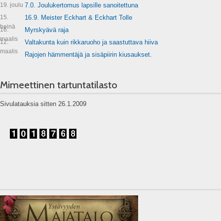
19. joulu
7.0. Joulukertomus lapsille sanoitettuna
15.
16.9. Meister Eckhart & Eckhart Tolle
heinä
16.
Myrskyävä raja
maalis
12.
Valtakunta kuin rikkaruoho ja saastuttava hiiva
maalis
Rajojen hämmentäjä ja sisäpiirin kiusaukset.
Mimeettinen tartuntatilasto
Sivulatauksia sitten 26.1.2009