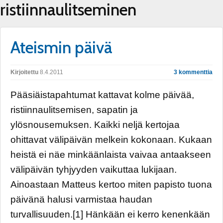
ristiinnaulitseminen
Ateismin päivä
Kirjoitettu
8.4.2011
3 kommenttia
Pääsiäistapahtumat kattavat kolme päivää,
ristiinnaulitsemisen, sapatin ja
ylösnousemuksen. Kaikki neljä kertojaa
ohittavat välipäivän melkein kokonaan. Kukaan
heistä ei näe minkäänlaista vaivaa antaakseen
välipäivän tyhjyyden vaikuttaa lukijaan.
Ainoastaan Matteus kertoo miten papisto tuona
päivänä halusi varmistaa haudan
turvallisuuden.[1] Hänkään ei kerro kenenkään