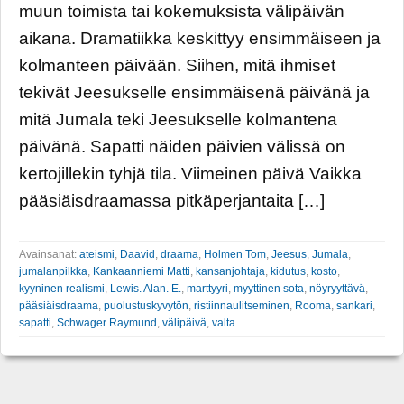
muun toimista tai kokemuksista välipäivän
aikana. Dramatiikka keskittyy ensimmäiseen ja
kolmanteen päivään. Siihen, mitä ihmiset
tekivät Jeesukselle ensimmäisenä päivänä ja
mitä Jumala teki Jeesukselle kolmantena
päivänä. Sapatti näiden päivien välissä on
kertojillekin tyhjä tila. Viimeinen päivä Vaikka
pääsiäisdraamassa pitkäperjantaita […]
Avainsanat:
ateismi
,
Daavid
,
draama
,
Holmen Tom
,
Jeesus
,
Jumala
,
jumalanpilkka
,
Kankaanniemi Matti
,
kansanjohtaja
,
kidutus
,
kosto
,
kyyninen realismi
,
Lewis. Alan. E.
,
marttyyri
,
myyttinen sota
,
nöyryyttävä
,
pääsiäisdraama
,
puolustuskyvytön
,
ristiinnaulitseminen
,
Rooma
,
sankari
,
sapatti
,
Schwager Raymund
,
välipäivä
,
valta