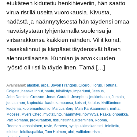
etukäteen kidutettu henkihieveriin, hän saattoi
virua ristillä useita vuorokausia. Kivusta,
hädästä ja näännytyksestä hän täydensi omaa
häväistystään tyhjentämällä suolensa ja
virtsarakkonsa kaikkien nähden. Villit koirat,
haaskalinnut ja kärpäset täydensivät hänen
alennustilaansa. Kunnian ja arvokkuuden
ryöstö oli ristillä täydellinen. Tämä […]
Avainsanat:
alaston
,
arpa
,
Bovon Franqois
,
Cicero
,
Florus
,
Fortuna
,
Golgata
,
haaskalinnut
,
hauta
,
häväistys
,
imperiumi
,
Jeesus
,
John Dominic Crossan
,
Jonas Gardell
,
Josephus
,
joukkohauta
,
Jumala
,
juutalainen
,
kapinoida
,
kauhukampansa
,
keisari
,
kidutus
,
kivittäminen
,
kuolema
,
kuolemantuomio
,
Marcus Borg
,
Matti Kankaanniemi
,
mirha
,
Mooses
,
Myers Ched
,
myötätunto
,
näännytys
,
nöyryytys
,
Pääkallonpaikka
,
Pax Romana
,
prokuraattori
,
risti
,
ristiinnaulitseminen
,
Rooma
,
Rooman kansalainen
,
rovio
,
Seneca
,
syntipukkimekanismi
,
teloitettu
,
teloitus
,
teloituspaikka
,
Tom Holmen
,
uhri
,
valtioterrorismi
,