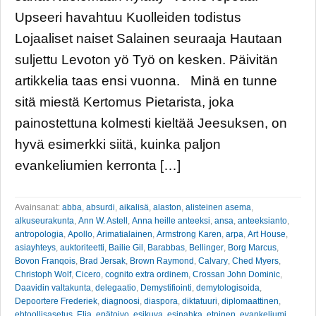
Upseeri havahtuu Kuolleiden todistus
Lojaaliset naiset Salainen seuraaja Hautaan
suljettu Levoton yö Työ on kesken. Päivitän
artikkelia taas ensi vuonna. Minä en tunne
sitä miestä Kertomus Pietarista, joka
painostettuna kolmesti kieltää Jeesuksen, on
hyvä esimerkki siitä, kuinka paljon
evankeliumien kerronta […]
Avainsanat:
abba
,
absurdi
,
aikalisä
,
alaston
,
alisteinen asema
,
alkuseurakunta
,
Ann W. Astell
,
Anna heille anteeksi
,
ansa
,
anteeksianto
,
antropologia
,
Apollo
,
Arimatialainen
,
Armstrong Karen
,
arpa
,
Art House
,
asiayhteys
,
auktoriteetti
,
Bailie Gil
,
Barabbas
,
Bellinger
,
Borg Marcus
,
Bovon Franqois
,
Brad Jersak
,
Brown Raymond
,
Calvary
,
Ched Myers
,
Christoph Wolf
,
Cicero
,
cognito extra ordinem
,
Crossan John Dominic
,
Daavidin valtakunta
,
delegaatio
,
Demystifiointi
,
demytologisoida
,
Depoortere Frederiek
,
diagnoosi
,
diaspora
,
diktatuuri
,
diplomaattinen
,
ehtoollisasetus
,
Elia
,
epätoivo
,
esikuva
,
esinahka
,
etninen
,
evankeliumi
,