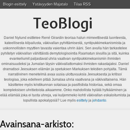
Blogin esittely
Ystävyyden Majatalo
Tilaa RSS
TeoBlogi
Daniel Nylund esittelee René Girardin teoriaa halun mimeettisestä luonteesta,
kateellisesta kilpailusta, väkivallan pyhittämisestä, syntipukkimekanismista ja
uskonnollisten myyttien tavasta vaientaa uhrin ääni. Sen avulla hän tarkastelee
pyhitetyn väkivallan vähittäistä demytologisointia Raamatun sivuilla ja sitä, kuinka
evankeliumit paljastavat uhria vaativan syntipukkimekanismin ihmisten
ominaisuudeksi ja Jumalan täysin väkivallattomaksi ihmisten rakastajaksi. Daniel
dramatisoi Jeesuksen elämän ja opetuksen Markuksen tekstien pohjalta. Tämä
narratiivinen menetelmä avaa uusia ulottuvuuksia Jeesuksesta ja kritisoi
teologiaa, joka edelleen pitää Jumalaa uhria vaativana ja väkivaltaisena. Hän
käsittelee myös kristikunnan sotaisaa ja pasifistista historiaa, sekä omaa
kompleksisen uhritietoista aikaamme. Onko mahdollista hylätä hylkääminen ja
elää elämää joka ei tuota uhreja, vai kuljemmeko kohti väkivallan eskaloitumista ja
lopullista apokalypsiä? Lue myös
esittely
ja
johdanto
.
Avainsana-arkisto: