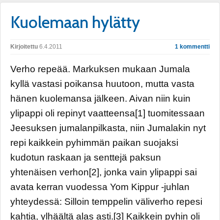
Kuolemaan hylätty
Kirjoitettu
6.4.2011
1 kommentti
Verho repeää. Markuksen mukaan Jumala
kyllä vastasi poikansa huutoon, mutta vasta
hänen kuolemansa jälkeen. Aivan niin kuin
ylipappi oli repinyt vaatteensa[1] tuomitessaan
Jeesuksen jumalanpilkasta, niin Jumalakin nyt
repi kaikkein pyhimmän paikan suojaksi
kudotun raskaan ja senttejä paksun
yhtenäisen verhon[2], jonka vain ylipappi sai
avata kerran vuodessa Yom Kippur -juhlan
yhteydessä: Silloin temppelin väliverho repesi
kahtia, ylhäältä alas asti.[3] Kaikkein pyhin oli