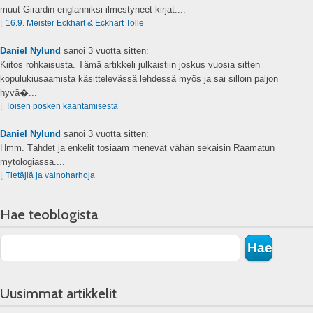
muut Girardin englanniksi ilmestyneet kirjat....
⌊
16.9. Meister Eckhart & Eckhart Tolle
Daniel Nylund
sanoi
3 vuotta sitten:
Kiitos rohkaisusta. Tämä artikkeli julkaistiin joskus vuosia sitten
kopulukiusaamista käsittelevässä lehdessä myös ja sai silloin paljon
hyvä�...
⌊
Toisen posken kääntämisestä
Daniel Nylund
sanoi
3 vuotta sitten:
Hmm. Tähdet ja enkelit tosiaam menevät vähän sekaisin Raamatun
mytologiassa....
⌊
Tietäjiä ja vainoharhoja
Hae teoblogista
Uusimmat artikkelit