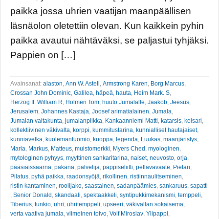
paikka jossa uhrien vaatijan maanpäällisen
läsnäolon oletettiin olevan. Kun kaikkein pyhin
paikka avautui nähtäväksi, se paljastui tyhjäksi.
Pappien on […]
Avainsanat:
alaston
,
Ann W. Astell
,
Armstrong Karen
,
Borg Marcus
,
Crossan John Dominic
,
Galilea
,
häpeä
,
hauta
,
Heim Mark. S
,
Herzog II. William R
,
Holmen Tom
,
huuto Jumalalle
,
Jaakob
,
Jeesus
,
Jerusalem
,
Johannes Kastaja
,
Joosef arimatialainen
,
Jumala
,
Jumalan valtakunta
,
jumalanpilkka
,
Kankaanniemi Matti
,
katarsis
,
keisari
,
kollektiivinen väkivalta
,
korppi
,
kummitustarina
,
kunnialliset hautajaiset
,
kunniavelka
,
kuolemantuomio
,
kuoppa
,
legenda
,
Luukas
,
maanjäristys
,
Maria
,
Markus
,
Matteus
,
muistomerkki
,
Myers Ched
,
myologinen
,
mytologinen pyhyys
,
myyttinen sankaritarina
,
naiset
,
neuvosto
,
orja
,
pääsiäissaarna
,
pakana
,
palvelija
,
pappiseliitti
,
pellavavaate
,
Pietari
,
Pilatus
,
pyhä paikka
,
raadonsyöjä
,
rikollinen
,
ristiinnaulitseminen
,
ristin kantaminen
,
roolijako
,
saastainen
,
sadanpäämies
,
sankaruus
,
sapatti
,
Senior Donald
,
skandaali
,
spektaakkeli
,
syntipukkimekanismi
,
temppeli
,
Tiberius
,
tunkio
,
uhri
,
uhritemppeli
,
upseeri
,
väkivallan sokaisema
,
verta vaativa jumala
,
viimeinen toivo
,
Volf Miroslav
,
Ylipappi
,