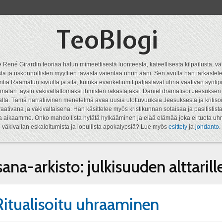
TeoBlogi
 René Girardin teoriaa halun mimeettisestä luonteesta, kateellisesta kilpailusta, vä
a ja uskonnollisten myyttien tavasta vaientaa uhrin ääni. Sen avulla hän tarkastele
ntia Raamatun sivuilla ja sitä, kuinka evankeliumit paljastavat uhria vaativan syn
malan täysin väkivallattomaksi ihmisten rakastajaksi. Daniel dramatisoi Jeesukse
lta. Tämä narratiivinen menetelmä avaa uusia ulottuvuuksia Jeesuksesta ja kritisoi
aativana ja väkivaltaisena. Hän käsittelee myös kristikunnan sotaisaa ja pasifistist
ta aikaamme. Onko mahdollista hylätä hylkääminen ja elää elämää joka ei tuota uhr
väkivallan eskaloitumista ja lopullista apokalypsiä? Lue myös
esittely
ja
johdanto
.
sana-arkisto:
julkisuuden alttarill
Ritualisoitu uhraaminen