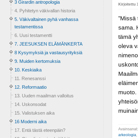
3 Girardin antropologia
Kirjoitettu
1
4. Pyhitetyn väkivallan historia
”Missä 
5. Väkivaltainen pyhä vanhassa
testamentissa
sama. H
6. Uusi testamentti
tämä yh
7. JEESUKSEN ELÄMÄNKERTA
oleva v
8 Kysymyksiä ja vastausyrityksiä
nimenom
9. Muiden kertomuksia
uskonto
10. Keskiaika
Maailma
11. Renesanssi
eläimen
12. Reformaatio
muoto. 
13. Uuden maailman valloitus
yhteisö
14. Uskonsodat
muinain
15. Valistuksen aika
16 Moderni aika
Avainsanat
17. Entä tästä eteenpäin?
arkeologia
,