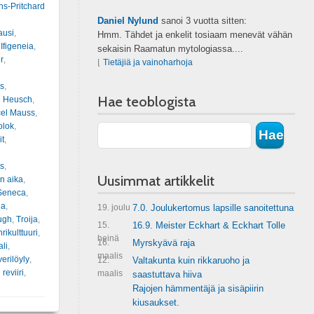
ns-Pritchard
Daniel Nylund
sanoi
3 vuotta sitten:
ausi
,
Hmm. Tähdet ja enkelit tosiaam menevät vähän
,
Ifigeneia
,
sekaisin Raamatun mytologiassa....
r
,
⌊
Tietäjiä ja vainoharhoja
s
,
Hae teoblogista
e Heusch
,
el Mauss
,
olok
,
it
,
s
,
Uusimmat artikkelit
n aika
,
Seneca
,
na
,
19. joulu
7.0. Joulukertomus lapsille sanoitettuna
ugh
,
Troija
,
15.
16.9. Meister Eckhart & Eckhart Tolle
rikulttuuri
,
heinä
16.
Myrskyävä raja
ali
,
maalis
verilöyly
,
12.
Valtakunta kuin rikkaruoho ja
 reviiri
,
maalis
saastuttava hiiva
Rajojen hämmentäjä ja sisäpiirin
kiusaukset.