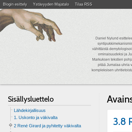
Blogin esittely
Ystävyyden Majatalo
Tilaa RSS
Daniel Nylund esittelee
syntipukkimekanismist
vähittäistä demytologisoi
ominaisuudeksi ja Ju
Markuksen tekstien pohja
pitää Jumalaa uhria v
kompleksisen uhritietois
Avain
Sisällysluettelo
Lähdekirjallisuus
1. Uskonto ja väkivalta
3.8 
2 René Girard ja pyhitetty väkivalta