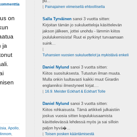
pu...
kommenttia
⌊
Painajainen viimeisellä ehtoollisella
aus on
Salla Tyrväinen
sanoi
3 vuotta sitten:
Kirjoitan tämän jo sukuluetteloja käsittelevän
 kun
jakson jälkeen, jottei unohdu - lämmin kiitos
laatua
joululukemisista! Ruut ei pyrkinyt turvaamaan
suink...
 ja
⌊
tonut
Tuhansien vuosien sukuluettelot ja mykistävä enkeli
ali.
Daniel Nylund
sanoi
3 vuotta sitten:
ai
Kiitos suosituksesta. Tutustun ilman muuta.
Mulla onkin luultavasti kaikki muut Girardin
misen
englanniksi ilmestyneet kirjat....
⌊
16.9. Meister Eckhart & Eckhart Tolle
Daniel Nylund
sanoi
3 vuotta sitten:
Kiitos rohkaisusta. Tämä artikkeli julkaistiin
joskus vuosia sitten kopulukiusaamista
käsittelevässä lehdessä myös ja sai silloin
paljon hyvä�...
isia
,
Apollo
,
Hinnom
,
⌊
Toisen posken kääntämisestä