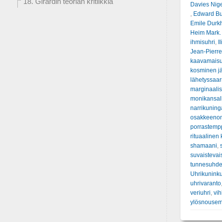
18. Girardin teorian kritiikkiä
Davies Nig
,
Edward Bur
Emile Durk
Heim Mark.
ihmisuhri
,
I
Jean-Pierre
kaavamais
kosminen jä
lähetyssaa
marginaalis
monikansall
narrikuning
osakkeenom
porrastemp
rituaalinen 
shamaani
,
suvaistevai
tunnesuhde
Uhrikunink
uhrivaranto
veriuhri
,
vih
ylösnousem