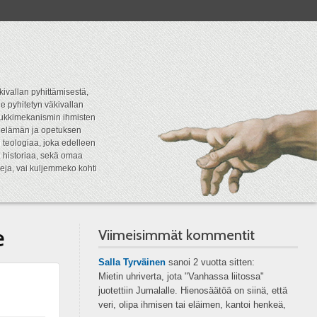
kivallan pyhittämisestä,
e pyhitetyn väkivallan
tipukkimekanismin ihmisten
n elämän ja opetuksen
 teologiaa, joka edelleen
a historiaa, sekä omaa
eja, vai kuljemmeko kohti
e
Viimeisimmät kommentit
Salla Tyrväinen
sanoi
2 vuotta sitten:
Mietin uhriverta, jota "Vanhassa liitossa"
juotettiin Jumalalle. Hienosäätöä on siinä, että
veri, olipa ihmisen tai eläimen, kantoi henkeä,