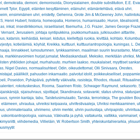
el
,
demokratia
,
demoni
,
demonisoida
,
Dionysialainen
,
double substitution
,
E.E. Eva
nett Tylor
,
Egypti
,
eläinten kesyttäminen
,
eläinuhri
,
elämäntehtävä
,
elävä uhri
,
heim
,
ensimmäinen uhri
,
eristetty
,
Gehenna
,
Grote Jim & McGeeney John
,
hallintok
 S
,
Henri Hubert
,
historia
,
homeopatia
,
Homeros
,
humanisaatio
,
Huron
,
Idealisointi
lias
,
inkat
,
insestirikkomus
,
israelilaiset
,
Itsemurha
,
J.G. Frazer
,
James George Fraze
 Vernant
,
Jerusalem
,
johtaja syntipukkina
,
joukkomurhaaia
,
julkisuuden alttarille
,
uus
,
katarsis
,
keihästää
,
keisari
,
kidutus
,
kiellettyjä ruokia
,
kivittää
,
kohtalo
,
Kolumbu
rjestys
,
kotieläimiä
,
köyhät
,
Kreikka
,
kulttuuri
,
kulttuuriantropologia
,
kuningas
,
L. D
rnaaja
,
linnakkeet
,
lumoutumnen
,
lynkkaaminen
,
maailman suurin teurastamo
,
Marc
ia
,
markkinavoimien hurjat jumalat
,
Mediaskandaali
,
Meksiko
,
merkitään uhriksi
,
M
isten yhtiöiden johajat
,
murhahuuto
,
murhien laakso
,
muukalaiset
,
myyttiset sankar
as
,
Nigel Davies
,
normaalisuhteet
,
Odin
,
oikeudettomat
,
Olli Sinivaara
,
Orestes
,
istajat
,
päälliköt
,
pahuuden inkarnaatio
,
palvotut idolit
,
poikkeukselliset
,
poppamie
peli
,
Poseidon
,
Pyhäpäivä
,
pyhitetty väkivalta
,
rasisteja
,
Rhodos
,
rituaali
,
Rituaaline
kalenteri
,
rokotuskeskus
,
Rooma
,
Saarinen Risto
,
Schwager Raymund
,
sekasorto
,
sijaiskärsijä
,
sijaisuhraus
,
sijoittajat
,
Skandinavia
,
sotavanki
,
status uhrina
,
statusja
suus
,
synnin kantaja
,
tabu
,
Taistelusimulaatio
,
Tanska
,
terroristeja
,
The goulden Bo
 eläimeen
,
uhrautua
,
uhreiksi kelpaavia
,
uhrifestivaaleja
,
Uhriksi merkkaaminen
,
uh
uus
,
uhrimateriaalia
,
uhrimeno
,
uhrin merkki
,
uhrin puolustaja
,
uhripapisto
,
uhriritua
,
uskontoantropologia
,
vainuaa
,
Väkivalta ja pyhä
,
valtakunta
,
valtikka
,
vammaiset
,
kimysriitti
,
viihdemedia
,
Villieläin
,
W. Robertson Smith
,
yhteiskuntahierarkia
,
ylisuuri
usmyytit