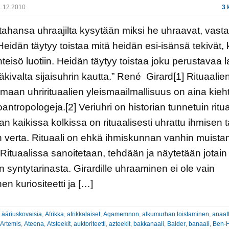
.12.2010
3 
tahansa uhraajilta kysytään miksi he uhraavat, vast
eidän täytyy toistaa mitä heidän esi-isänsä tekivät,
teisö luotiin. Heidän täytyy toistaa joku perustavaa 
äkivalta sijaisuhrin kautta.” René Girard[1] Rituaalien
aan uhrirituaalien yleismaailmallisuus on aina kieh
antropologeja.[2] Veriuhri on historian tunnetuin ritua
n kaikissa kolkissa on rituaalisesti uhrattu ihmisen t
 verta. Rituaali on ehkä ihmiskunnan vanhin muista
Rituaalissa sanoitetaan, tehdään ja näytetään jotain
n syntytarinasta. Girardille uhraaminen ei ole vain
en kuriositeetti ja […]
:
ääriuskovaisia
,
Afrikka
,
afrikkalaiset
,
Agamemnon
,
alkumurhan toistaminen
,
anaatt
Artemis
,
Ateena
,
Atsteekit
,
auktoriteetti
,
azteekit
,
bakkanaali
,
Balder
,
banaali
,
Ben-