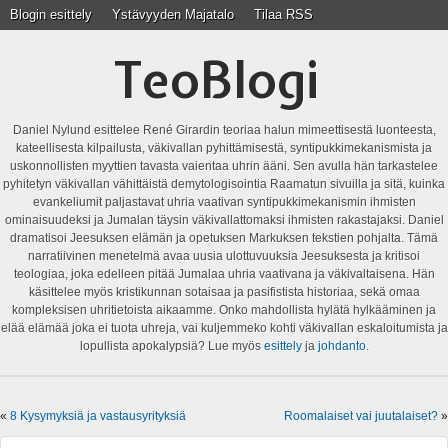
Blogin esittely
Ystävyyden Majatalo
Tilaa RSS
TeoBlogi
Daniel Nylund esittelee René Girardin teoriaa halun mimeettisestä luonteesta,
kateellisesta kilpailusta, väkivallan pyhittämisestä, syntipukkimekanismista ja
uskonnollisten myyttien tavasta vaientaa uhrin ääni. Sen avulla hän tarkastelee
pyhitetyn väkivallan vähittäistä demytologisointia Raamatun sivuilla ja sitä, kuinka
evankeliumit paljastavat uhria vaativan syntipukkimekanismin ihmisten
ominaisuudeksi ja Jumalan täysin väkivallattomaksi ihmisten rakastajaksi. Daniel
dramatisoi Jeesuksen elämän ja opetuksen Markuksen tekstien pohjalta. Tämä
narratiivinen menetelmä avaa uusia ulottuvuuksia Jeesuksesta ja kritisoi
teologiaa, joka edelleen pitää Jumalaa uhria vaativana ja väkivaltaisena. Hän
käsittelee myös kristikunnan sotaisaa ja pasifistista historiaa, sekä omaa
kompleksisen uhritietoista aikaamme. Onko mahdollista hylätä hylkääminen ja
elää elämää joka ei tuota uhreja, vai kuljemmeko kohti väkivallan eskaloitumista ja
lopullista apokalypsiä? Lue myös
esittely
ja
johdanto
.
«
8 Kysymyksiä ja vastausyrityksiä
Roomalaiset vai juutalaiset?
»