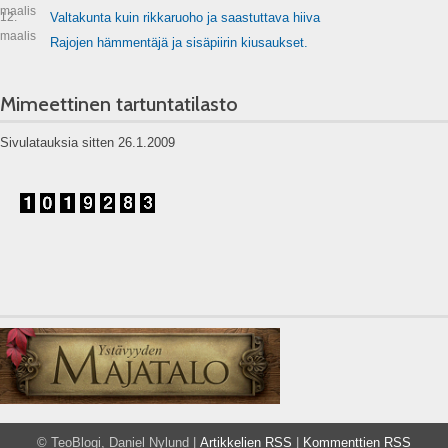
maalis
12.
Valtakunta kuin rikkaruoho ja saastuttava hiiva
maalis
Rajojen hämmentäjä ja sisäpiirin kiusaukset.
Mimeettinen tartuntatilasto
Sivulatauksia sitten 26.1.2009
© TeoBlogi, Daniel Nylund |
Artikkelien RSS
|
Kommenttien RSS