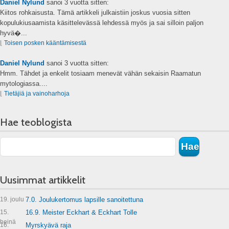
Daniel Nylund
sanoi
3 vuotta sitten:
Kiitos rohkaisusta. Tämä artikkeli julkaistiin joskus vuosia sitten
kopulukiusaamista käsittelevässä lehdessä myös ja sai silloin paljon
hyvä�...
⌊
Toisen posken kääntämisestä
Daniel Nylund
sanoi
3 vuotta sitten:
Hmm. Tähdet ja enkelit tosiaam menevät vähän sekaisin Raamatun
mytologiassa....
⌊
Tietäjiä ja vainoharhoja
Hae teoblogista
Uusimmat artikkelit
19. joulu
7.0. Joulukertomus lapsille sanoitettuna
15.
16.9. Meister Eckhart & Eckhart Tolle
heinä
16.
Myrskyävä raja