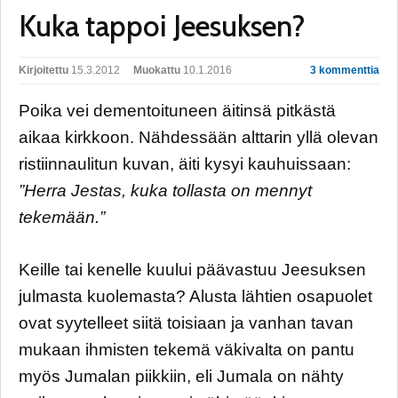
Kuka tappoi Jeesuksen?
Kirjoitettu
15.3.2012
Muokattu
10.1.2016
3 kommenttia
Poika vei dementoituneen äitinsä pitkästä
aikaa kirkkoon. Nähdessään alttarin yllä olevan
ristiinnaulitun kuvan, äiti kysyi kauhuissaan:
”Herra Jestas, kuka tollasta on mennyt
tekemään.”
Keille tai kenelle kuului päävastuu Jeesuksen
julmasta kuolemasta? Alusta lähtien osapuolet
ovat syytelleet siitä toisiaan ja vanhan tavan
mukaan ihmisten tekemä väkivalta on pantu
myös Jumalan piikkiin, eli Jumala on nähty