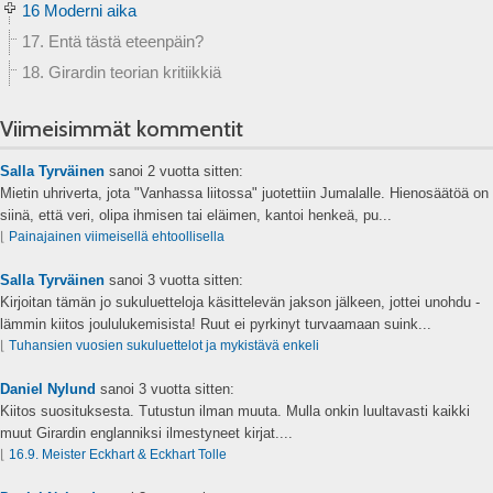
16 Moderni aika
17. Entä tästä eteenpäin?
18. Girardin teorian kritiikkiä
Viimeisimmät kommentit
Salla Tyrväinen
sanoi
2 vuotta sitten:
Mietin uhriverta, jota "Vanhassa liitossa" juotettiin Jumalalle. Hienosäätöä on
siinä, että veri, olipa ihmisen tai eläimen, kantoi henkeä, pu...
⌊
Painajainen viimeisellä ehtoollisella
Salla Tyrväinen
sanoi
3 vuotta sitten:
Kirjoitan tämän jo sukuluetteloja käsittelevän jakson jälkeen, jottei unohdu -
lämmin kiitos joululukemisista! Ruut ei pyrkinyt turvaamaan suink...
⌊
Tuhansien vuosien sukuluettelot ja mykistävä enkeli
Daniel Nylund
sanoi
3 vuotta sitten:
Kiitos suosituksesta. Tutustun ilman muuta. Mulla onkin luultavasti kaikki
muut Girardin englanniksi ilmestyneet kirjat....
⌊
16.9. Meister Eckhart & Eckhart Tolle