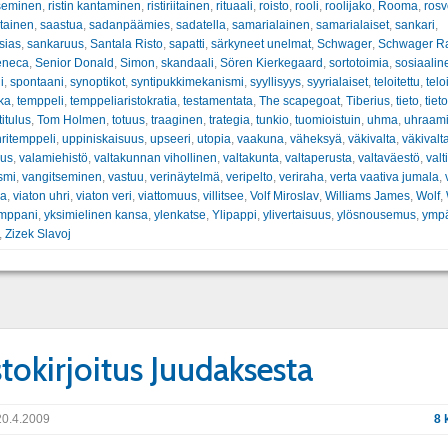
tseminen
,
ristin kantaminen
,
ristiriitainen
,
rituaali
,
roisto
,
rooli
,
roolijako
,
Rooma
,
rosv
tainen
,
saastua
,
sadanpäämies
,
sadatella
,
samarialainen
,
samarialaiset
,
sankari
,
sias
,
sankaruus
,
Santala Risto
,
sapatti
,
särkyneet unelmat
,
Schwager
,
Schwager R
eneca
,
Senior Donald
,
Simon
,
skandaali
,
Sören Kierkegaard
,
sortotoimia
,
sosiaalin
i
,
spontaani
,
synoptikot
,
syntipukkimekanismi
,
syyllisyys
,
syyrialaiset
,
teloitettu
,
telo
kka
,
temppeli
,
temppeliaristokratia
,
testamentata
,
The scapegoat
,
Tiberius
,
tieto
,
tiet
titulus
,
Tom Holmen
,
totuus
,
traaginen
,
trategia
,
tunkio
,
tuomioistuin
,
uhma
,
uhraam
ritemppeli
,
uppiniskaisuus
,
upseeri
,
utopia
,
vaakuna
,
väheksyä
,
väkivalta
,
väkivalt
uus
,
valamiehistö
,
valtakunnan vihollinen
,
valtakunta
,
valtaperusta
,
valtaväestö
,
valt
ismi
,
vangitseminen
,
vastuu
,
verinäytelmä
,
veripelto
,
veriraha
,
verta vaativa jumala
,
sa
,
viaton uhri
,
viaton veri
,
viattomuus
,
villitsee
,
Volf Miroslav
,
Williams James
,
Wolf
,
umppani
,
yksimielinen kansa
,
ylenkatse
,
Ylipappi
,
ylivertaisuus
,
ylösnousemus
,
ympä
,
Zizek Slavoj
tokirjoitus Juudaksesta
0.4.2009
8 