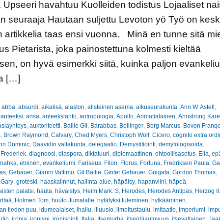
 Upseeri havahtuu Kuolleiden todistus Lojaaliset nai
n seuraaja Hautaan suljettu Levoton yö Työ on kesk
n artikkelia taas ensi vuonna. Minä en tunne sitä mi
s Pietarista, joka painostettuna kolmesti kieltää
en, on hyvä esimerkki siitä, kuinka paljon evankeli
a […]
:
abba
,
absurdi
,
aikalisä
,
alaston
,
alisteinen asema
,
alkuseurakunta
,
Ann W. Astell
,
 anteeksi
,
ansa
,
anteeksianto
,
antropologia
,
Apollo
,
Arimatialainen
,
Armstrong Kar
asiayhteys
,
auktoriteetti
,
Bailie Gil
,
Barabbas
,
Bellinger
,
Borg Marcus
,
Bovon Franqo
k
,
Brown Raymond
,
Calvary
,
Ched Myers
,
Christoph Wolf
,
Cicero
,
cognito extra ord
hn Dominic
,
Daavidin valtakunta
,
delegaatio
,
Demystifiointi
,
demytologisoida
,
 Frederiek
,
diagnoosi
,
diaspora
,
diktatuuri
,
diplomaattinen
,
ehtoollisasetus
,
Elia
,
ep
inahka
,
etninen
,
evankeliumi
,
Fariseus
,
Filon
,
Florus
,
Fortuna
,
Fredriksen Paula
,
Ga
nas
,
Gebauer
,
Gianni Vattimo
,
Gil Bailie
,
Ginter Gebauer
,
Golgata
,
Gordon Thomas
,
 Gary
,
groteski
,
haaskalinnut
,
hallinta-alue
,
häpäisy
,
hapanviini
,
häpeä
,
sten palatsi
,
hauta
,
häväistys
,
Heim Mark. S
,
Herodes
,
Herodes Antipas
,
Herzog II
rttää
,
Holmen Tom
,
huuto Jumalalle
,
hylätyksi tuleminen
,
hylkääminen
,
an tiedon puu
,
idumealaiset
,
ihailu
,
illuusio
,
ilmoitustaulu
,
imitaatio
,
imperiumi
,
impu
utio
,
ironia
,
ironisoi
,
ironisointi
,
Italia
,
Itsemurha
,
itseohjautuvuus
,
itsevaltainen
,
Jaa