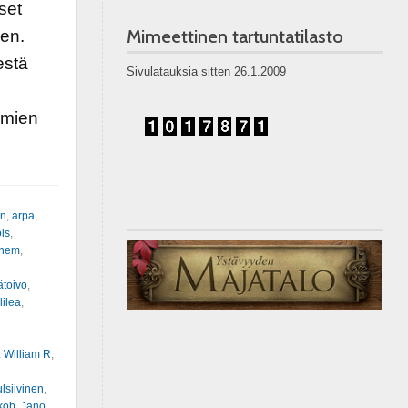
set
Mimeettinen tartuntatilasto
en.
estä
Sivulatauksia sitten 26.1.2009
umien
en
,
arpa
,
is
,
inem
,
ätoivo
,
lilea
,
. William R
,
lsiivinen
,
kob
,
Jano
,