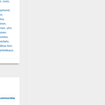
o
,
rovio
,
aymund
,
en
,
itus
,
oinen
,
inen
,
uhri
,
ainen
,
iomies
,
vertailu
,
Wroe Ann
,
rileikkaus
,
kommenttia