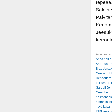
repeää.
Salaine
Päivitä
Kertomu
Jeesuks
kerront
Avainsanat
Anna heille
Art House
,
Brad Jersa
Crossan Jo
Depoortere
esikuva
,
es
Gardell Jo
Greenberg.
hasmonealai
hierarkia
,
hi
hyvä ja pah
INRI
,
institu