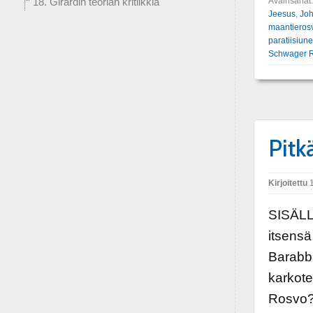
Avainsanat
18. Girardin teorian kritiikkiä
Jeesus
,
Joh
maantieros
paratiisiun
Schwager 
Pitk
Kirjoitettu
1
SISÄLL
itsens
Barabb
karkot
Rosvo? 