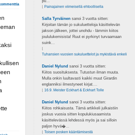
pu...
kommenttia
⌊
Painajainen viimeisellä ehtoollisella
en
Salla Tyrväinen
sanoi
3 vuotta sitten:
Kirjoitan tämän jo sukuluetteloja käsittelevän
oleman
jakson jälkeen, jottei unohdu - lämmin kiitos
joululukemisista! Ruut ei pyrkinyt turvaamaan
suink...
kaksi
⌊
Tuhansien vuosien sukuluettelot ja mykistävä enkeli
kullisen
Daniel Nylund
sanoi
3 vuotta sitten:
neen
Kiitos suosituksesta. Tutustun ilman muuta.
Mulla onkin luultavasti kaikki muut Girardin
n
englanniksi ilmestyneet kirjat....
a
⌊
16.9. Meister Eckhart & Eckhart Tolle
Daniel Nylund
sanoi
3 vuotta sitten:
tte
Kiitos rohkaisusta. Tämä artikkeli julkaistiin
joskus vuosia sitten kopulukiusaamista
käsittelevässä lehdessä myös ja sai silloin
paljon hyvä�...
⌊
Toisen posken kääntämisestä