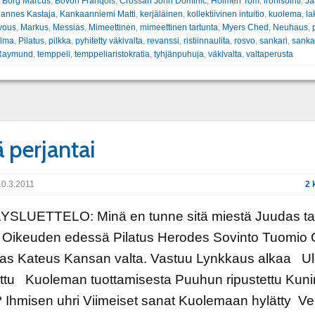
:
Borg Marcus
,
Bovon Franqois
,
Crossan John Dominic
,
Holmen Tom
,
ironisointi
,
Ja
annes Kastaja
,
Kankaanniemi Matti
,
kerjäläinen
,
kollektiivinen intuitio
,
kuolema
,
la
vous
,
Markus
,
Messias
,
Mimeettinen
,
mimeettinen tartunta
,
Myers Ched
,
Neuhaus
,
elma
,
Pilatus
,
pilkka
,
pyhitetty väkivalta
,
revanssi
,
ristiinnaulita
,
rosvo
,
sankari
,
sanka
Raymund
,
temppeli
,
temppeliaristokratia
,
tyhjänpuhuja
,
väkivalta
,
valtaperusta
ä perjantai
0.3.2011
2 
YSLUETTELO: Minä en tunne sitä miestä Juudas t
ä Oikeuden edessä Pilatus Herodes Sovinto Tuomio 
as Kateus Kansan valta. Vastuu Lynkkaus alkaa U
ettu Kuoleman tuottamisesta Puuhun ripustettu Kun
Ihmisen uhri Viimeiset sanat Kuolemaan hylätty Ve