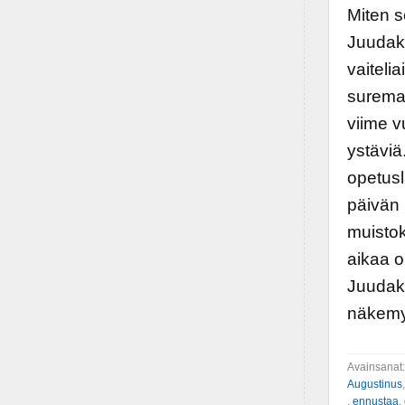
Miten s
Juudak
vaiteli
suremaa
viime v
ystäviä
opetusl
päivän
muistok
aikaa o
Juudaks
näkemy
Avainsanat
Augustinus
,
ennustaa
,