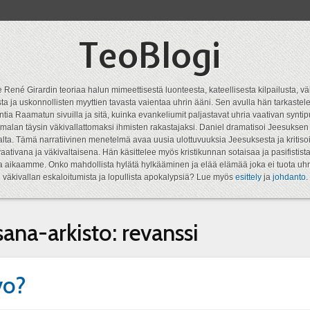
TeoBlogi
 René Girardin teoriaa halun mimeettisestä luonteesta, kateellisesta kilpailusta, vä
a ja uskonnollisten myyttien tavasta vaientaa uhrin ääni. Sen avulla hän tarkastele
ntia Raamatun sivuilla ja sitä, kuinka evankeliumit paljastavat uhria vaativan syn
malan täysin väkivallattomaksi ihmisten rakastajaksi. Daniel dramatisoi Jeesukse
lta. Tämä narratiivinen menetelmä avaa uusia ulottuvuuksia Jeesuksesta ja kritisoi
aativana ja väkivaltaisena. Hän käsittelee myös kristikunnan sotaisaa ja pasifistist
ta aikaamme. Onko mahdollista hylätä hylkääminen ja elää elämää joka ei tuota uhr
väkivallan eskaloitumista ja lopullista apokalypsiä? Lue myös
esittely
ja
johdanto
.
sana-arkisto:
revanssi
vo?