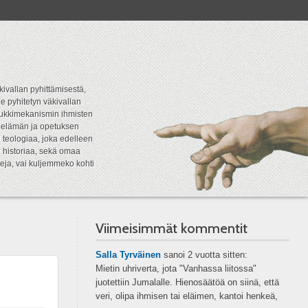
kivallan pyhittämisestä,
e pyhitetyn väkivallan
tipukkimekanismin ihmisten
n elämän ja opetuksen
 teologiaa, joka edelleen
a historiaa, sekä omaa
eja, vai kuljemmeko kohti
Viimeisimmät kommentit
Salla Tyrväinen
sanoi
2 vuotta sitten:
Mietin uhriverta, jota "Vanhassa liitossa"
juotettiin Jumalalle. Hienosäätöä on siinä, että
veri, olipa ihmisen tai eläimen, kantoi henkeä,