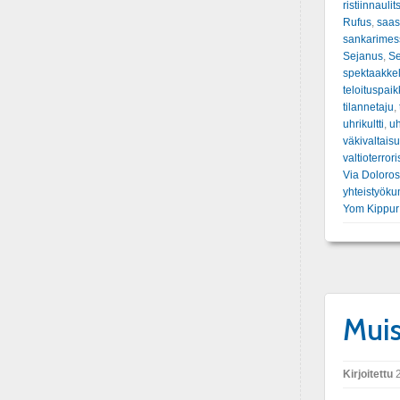
ristiinnauli
Rufus
,
saas
sankarimes
Sejanus
,
S
spektaakkel
teloituspai
tilannetaju
,
uhrikultti
,
uh
väkivaltais
valtioterror
Via Doloro
yhteistyök
Yom Kippur
Muis
Kirjoitettu
2