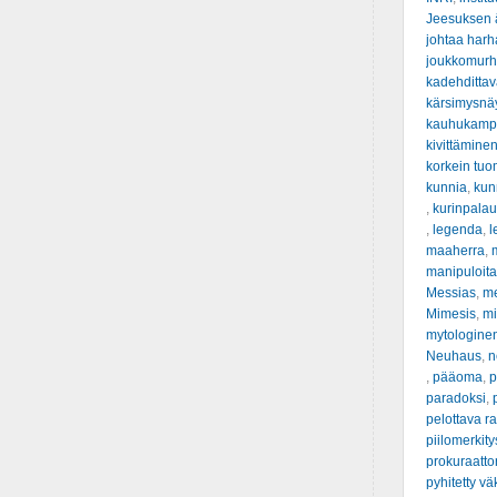
Jeesuksen ä
johtaa har
joukkomur
kadehditta
kärsimysnä
kauhukamp
kivittämine
korkein tuo
kunnia
,
kunn
,
kurinpalau
,
legenda
,
l
maaherra
,
manipuloit
Messias
,
m
Mimesis
,
mi
mytologine
Neuhaus
,
n
,
pääoma
,
p
paradoksi
,
pelottava ra
piilomerkity
prokuraattor
pyhitetty vä