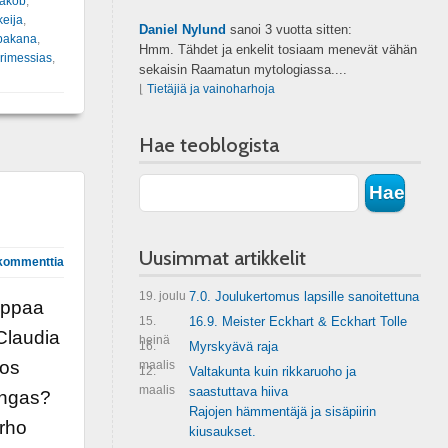
akob
,
keija
,
Daniel Nylund
sanoi
3 vuotta sitten:
pakana
,
Hmm. Tähdet ja enkelit tosiaam menevät vähän
rimessias
,
sekaisin Raamatun mytologiassa....
⌊
Tietäjiä ja vainoharhoja
Hae teoblogista
Uusimmat artikkelit
kommenttia
19. joulu
7.0. Joulukertomus lapsille sanoitettuna
appaa
15.
16.9. Meister Eckhart & Eckhart Tolle
Claudia
heinä
16.
Myrskyävä raja
los
maalis
12.
Valtakunta kuin rikkaruoho ja
maalis
saastuttava hiiva
ingas?
Rajojen hämmentäjä ja sisäpiirin
rho
kiusaukset.