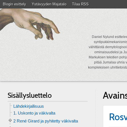
Blogin esittely
Ystävyyden Majatalo
Tilaa RSS
Daniel Nylund esittelee
syntipukkimekanismist
vähittäistä demytologisoi
ominaisuudeksi ja Ju
Markuksen tekstien pohja
pitää Jumalaa uhria v
kompleksisen uhritietois
Avain
Sisällysluettelo
Lähdekirjallisuus
1. Uskonto ja väkivalta
Ros
2 René Girard ja pyhitetty väkivalta