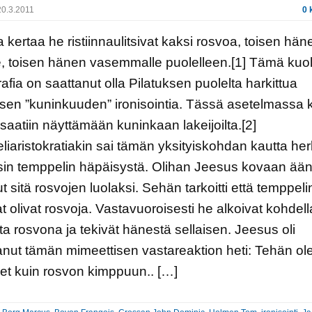
0.3.2011
0 
 kertaa he ristiinnaulitsivat kaksi rosvoa, toisen hän
e, toisen hänen vasemmalle puolelleen.[1] Tämä ku
afia on saattanut olla Pilatuksen puolelta harkittua
en ”kuninkuuden” ironisointia. Tässä asetelmassa 
saatiin näyttämään kuninkaan lakeijoilta.[2]
iaristokratiakin sai tämän yksityiskohdan kautta her
sin temppelin häpäisystä. Olihan Jeesus kovaan ää
t sitä rosvojen luolaksi. Sehän tarkoitti että temppeli
jat olivat rosvoja. Vastavuoroisesti he alkoivat kohdell
a rosvona ja tekivät hänestä sellaisen. Jeesus oli
anut tämän mimeettisen vastareaktion heti: Tehän ole
et kuin rosvon kimppuun.. […]