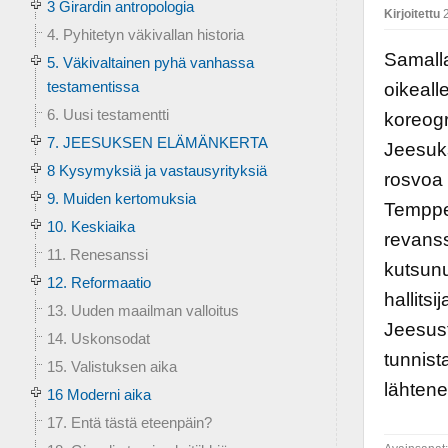
3 Girardin antropologia
Kirjoitettu
2
4. Pyhitetyn väkivallan historia
Samalla
5. Väkivaltainen pyhä vanhassa
testamentissa
oikeall
6. Uusi testamentti
koreogr
7. JEESUKSEN ELÄMÄNKERTA
Jeesuks
8 Kysymyksiä ja vastausyrityksiä
rosvoa 
9. Muiden kertomuksia
Temppel
10. Keskiaika
revans
11. Renesanssi
kutsunu
12. Reformaatio
hallitsi
13. Uuden maailman valloitus
Jeesust
14. Uskonsodat
tunnist
15. Valistuksen aika
lähtene
16 Moderni aika
17. Entä tästä eteenpäin?