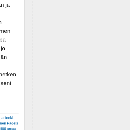
n ja
n
olmen
opa
 jo
jän
 hetken
kseni
,
asteekit
,
inen Pagels
ittää arpaa
,