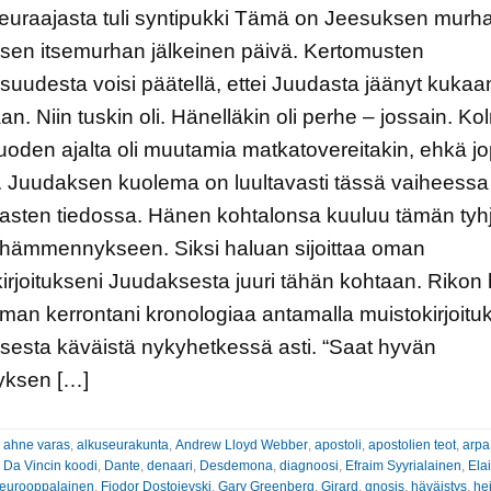
euraajasta tuli syntipukki Tämä on Jeesuksen murha
sen itsemurhan jälkeinen päivä. Kertomusten
aisuudesta voisi päätellä, ettei Juudasta jäänyt kukaa
n. Niin tuskin oli. Hänelläkin oli perhe – jossain. K
uoden ajalta oli muutamia matkatovereitakin, ehkä j
. Juudaksen kuolema on luultavasti tässä vaiheessa
asten tiedossa. Hänen kohtalonsa kuuluu tämän tyh
 hämmennykseen. Siksi haluan sijoittaa oman
irjoitukseni Juudaksesta juuri tähän kohtaan. Rikon
man kerrontani kronologiaa antamalla muistokirjoitu
esta käväistä nykyhetkessä asti. “Saat hyvän
ksen […]
:
ahne varas
,
alkuseurakunta
,
Andrew Lloyd Webber
,
apostoli
,
apostolien teot
,
arpa
,
Da Vincin koodi
,
Dante
,
denaari
,
Desdemona
,
diagnoosi
,
Efraim Syyrialainen
,
Ela
eurooppalainen
,
Fjodor Dostojevski
,
Gary Greenberg
,
Girard
,
gnosis
,
häväistys
,
he