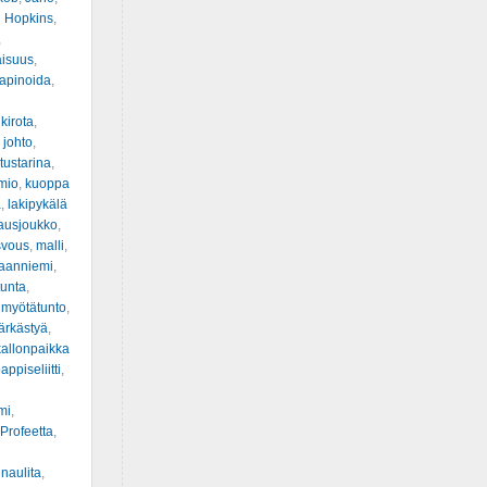
 Hopkins
,
,
aisuus
,
apinoida
,
,
kirota
,
 johto
,
ustarina
,
mio
,
kuoppa
a
,
lakipykälä
ausjoukko
,
svous
,
malli
,
kaanniemi
,
tunta
,
,
myötätunto
,
ärkästyä
,
allonpaikka
appiseliitti
,
mi
,
Profeetta
,
innaulita
,