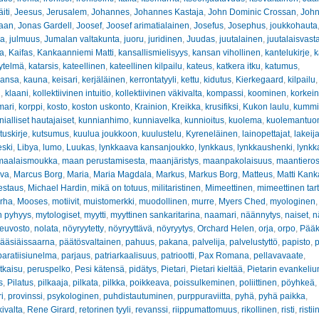
iti
,
Jeesus
,
Jerusalem
,
Johannes
,
Johannes Kastaja
,
John Dominic Crossan
,
John
haan
,
Jonas Gardell
,
Joosef
,
Joosef arimatialainen
,
Josefus
,
Josephus
,
joukkohauta
ha
,
julmuus
,
Jumalan valtakunta
,
juoru
,
juridinen
,
Juudas
,
juutalainen
,
juutalaisvast
va
,
Kaifas
,
Kankaanniemi Matti
,
kansallismielisyys
,
kansan vihollinen
,
kantelukirje
,
k
ytelmä
,
katarsis
,
kateellinen
,
kateellinen kilpailu
,
kateus
,
katkera itku
,
katumus
,
ansa
,
kauna
,
keisari
,
kerjäläinen
,
kerrontatyyli
,
kettu
,
kidutus
,
Kierkegaard
,
kilpailu
n
,
klaani
,
kollektiivinen intuitio
,
kollektiivinen väkivalta
,
kompassi
,
koominen
,
korkein
mari
,
korppi
,
kosto
,
koston uskonto
,
Krainion
,
Kreikka
,
krusifiksi
,
Kukon laulu
,
kummit
ialliset hautajaiset
,
kunnianhimo
,
kunniavelka
,
kunnioitus
,
kuolema
,
kuolemantuo
tuskirje
,
kutsumus
,
kuulua joukkoon
,
kuulustelu
,
Kyreneläinen
,
lainopettajat
,
lakeij
eski
,
Libya
,
lumo
,
Luukas
,
lynkkaava kansanjoukko
,
lynkkaus
,
lynkkaushenki
,
lynkk
maalaismoukka
,
maan perustamisesta
,
maanjäristys
,
maanpakolaisuus
,
maantiero
ava
,
Marcus Borg
,
Maria
,
Maria Magdala
,
Markus
,
Markus Borg
,
Matteus
,
Matti Kan
estaus
,
Michael Hardin
,
mikä on totuus
,
militaristinen
,
Mimeettinen
,
mimeettinen tar
rha
,
Mooses
,
motiivit
,
muistomerkki
,
muodollinen
,
murre
,
Myers Ched
,
myologinen
n pyhyys
,
mytologiset
,
myytti
,
myyttinen sankaritarina
,
naamari
,
näännytys
,
naiset
,
n
euvosto
,
nolata
,
nöyryytetty
,
nöyryyttävä
,
nöyryytys
,
Orchard Helen
,
orja
,
orpo
,
Pääk
ääsiäissaarna
,
päätösvaltainen
,
pahuus
,
pakana
,
palvelija
,
palvelustyttö
,
papisto
,
p
paratiisiunelma
,
parjaus
,
patriarkaalisuus
,
patriootti
,
Pax Romana
,
pellavavaate
,
tkaisu
,
peruspelko
,
Pesi kätensä
,
pidätys
,
Pietari
,
Pietari kieltää
,
Pietarin evankeliu
s
,
Pilatus
,
pilkaaja
,
pilkata
,
pilkka
,
poikkeava
,
poissulkeminen
,
poliittinen
,
pöyhkeä
,
i
,
provinssi
,
psykologinen
,
puhdistautuminen
,
purppuraviitta
,
pyhä
,
pyhä paikka
,
kivalta
,
Rene Girard
,
retorinen tyyli
,
revanssi
,
riippumattomuus
,
rikollinen
,
risti
,
risti