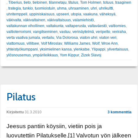
,
Tiberius
,
tieto
,
tietoinen
,
tilannetaju
,
titulus
,
Tom Holmen
,
totuus
,
traaginen
,
trategia
,
tunkio
,
tuomioistuin
,
uhma
,
uhraaminen
,
uhri
,
uhrikultti
,
uhritemppeli
,
uppiniskaisuus
,
upseeri
,
utopia
,
vaakuna
,
väheksyä
,
väkivalta
,
väkivaltainen
,
väkivaltaisuus
,
valamiehistö
,
valtakunnan vihollinen
,
valtakunta
,
valtaperusta
,
valtaväestö
,
valtiomies
,
valtioterrorismi
,
vangitseminen
,
vastuu
,
verinäytelmä
,
veripelto
,
veriraha
,
verta vaativa jumala
,
vertailu
,
Via Dolorosa
,
viaton uhri
,
viaton veri
,
viattomuus
,
villitsee
,
Volf Miroslav
,
Williams James
,
Wolf
,
Wroe Ann
,
yhteistyökumppani
,
yksimielinen kansa
,
ylenkatse
,
Ylipappi
,
ylivertaisuus
,
ylösnousemus
,
ympärileikkaus
,
Yom Kippur
,
Zizek Slavoj
Pilatus
Kirjoitettu
31.3.2010
3 kommenttia
Jeesus pantiin köysiin, vietiin pois ja
luovutettiin Pilatukselle.[1] Valvotun yön jälkeen