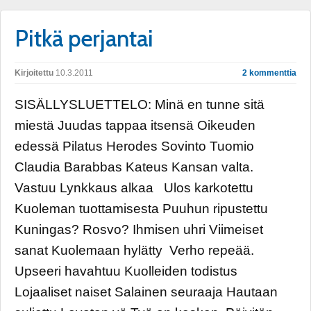
Pitkä perjantai
Kirjoitettu
10.3.2011
2 kommenttia
SISÄLLYSLUETTELO: Minä en tunne sitä
miestä Juudas tappaa itsensä Oikeuden
edessä Pilatus Herodes Sovinto Tuomio
Claudia Barabbas Kateus Kansan valta.
Vastuu Lynkkaus alkaa Ulos karkotettu
Kuoleman tuottamisesta Puuhun ripustettu
Kuningas? Rosvo? Ihmisen uhri Viimeiset
sanat Kuolemaan hylätty Verho repeää.
Upseeri havahtuu Kuolleiden todistus
Lojaaliset naiset Salainen seuraaja Hautaan