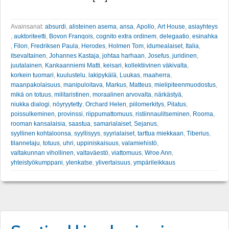
Avainsanat:
absurdi
,
alisteinen asema
,
ansa
,
Apollo
,
Art House
,
asiayhteys
,
auktoriteetti
,
Bovon Franqois
,
cognito extra ordinem
,
delegaatio
,
esinahka
,
Filon
,
Fredriksen Paula
,
Herodes
,
Holmen Tom
,
idumealaiset
,
Italia
,
itsevaltainen
,
Johannes Kastaja
,
johtaa harhaan
,
Josefus
,
juridinen
,
juutalainen
,
Kankaanniemi Matti
,
keisari
,
kollektiivinen väkivalta
,
korkein tuomari
,
kuulustelu
,
lakipykälä
,
Luukas
,
maaherra
,
maanpakolaisuus
,
manipuloitava
,
Markus
,
Matteus
,
mielipiteenmuodostus
,
mikä on totuus
,
militaristinen
,
moraalinen arvovalta
,
närkästyä
,
niukka dialogi
,
nöyryytetty
,
Orchard Helen
,
piilomerkitys
,
Pilatus
,
poissulkeminen
,
provinssi
,
riippumattomuus
,
ristiinnaulitseminen
,
Rooma
,
rooman kansalaisia
,
saastua
,
samarialaiset
,
Sejanus
,
syyllinen kohtaloonsa
,
syyllisyys
,
syyrialaiset
,
tarttua miekkaan
,
Tiberius
,
tilannetaju
,
totuus
,
uhri
,
uppiniskaisuus
,
valamiehistö
,
valtakunnan vihollinen
,
valtaväestö
,
viattomuus
,
Wroe Ann
,
yhteistyökumppani
,
ylenkatse
,
ylivertaisuus
,
ympärileikkaus