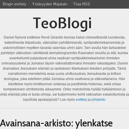
Blogin esittely
Ystävyyden Majatalo
Tilaa RSS
TeoBlogi
Daniel Nylund esittelee René Girardin teoriaa halun mimeettisestä luonteesta,
kateellisesta kilpailusta, väkivallan pyhittämisestä, syntipukkimekanismista ja
uskonnollisten myyttien tavasta vaientaa uhrin ääni. Sen avulla hän tarkastelee
pyhitetyn väkivallan vähittäistä demytologisointia Raamatun sivuilla ja sitä, kuinka
evankeliumit paljastavat uhria vaativan syntipukkimekanismin ihmisten
ominaisuudeksi ja Jumalan täysin väkivallattomaksi ihmisten rakastajaksi. Daniel
dramatisoi Jeesuksen elämän ja opetuksen Markuksen tekstien pohjalta. Tämä
narratiivinen menetelmä avaa uusia ulottuvuuksia Jeesuksesta ja kritisoi
teologiaa, joka edelleen pitää Jumalaa uhria vaativana ja väkivaltaisena. Hän
käsittelee myös kristikunnan sotaisaa ja pasifistista historiaa, sekä omaa
kompleksisen uhritietoista aikaamme. Onko mahdollista hylätä hylkääminen ja
elää elämää joka ei tuota uhreja, vai kuljemmeko kohti väkivallan eskaloitumista ja
lopullista apokalypsiä? Lue myös
esittely
ja
johdanto
.
Avainsana-arkisto:
ylenkatse