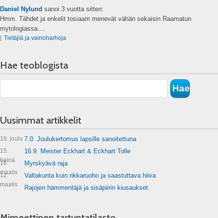
Daniel Nylund
sanoi
3 vuotta sitten:
Hmm. Tähdet ja enkelit tosiaam menevät vähän sekaisin Raamatun
mytologiassa....
⌊
Tietäjiä ja vainoharhoja
Hae teoblogista
Uusimmat artikkelit
19. joulu
7.0. Joulukertomus lapsille sanoitettuna
15.
16.9. Meister Eckhart & Eckhart Tolle
heinä
16.
Myrskyävä raja
maalis
12.
Valtakunta kuin rikkaruoho ja saastuttava hiiva
maalis
Rajojen hämmentäjä ja sisäpiirin kiusaukset.
Mimeettinen tartuntatilasto