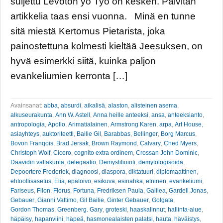
suljettu Levoton yö Työ on kesken. Päivitän
artikkelia taas ensi vuonna. Minä en tunne
sitä miestä Kertomus Pietarista, joka
painostettuna kolmesti kieltää Jeesuksen, on
hyvä esimerkki siitä, kuinka paljon
evankeliumien kerronta […]
Avainsanat:
abba
,
absurdi
,
aikalisä
,
alaston
,
alisteinen asema
,
alkuseurakunta
,
Ann W. Astell
,
Anna heille anteeksi
,
ansa
,
anteeksianto
,
antropologia
,
Apollo
,
Arimatialainen
,
Armstrong Karen
,
arpa
,
Art House
,
asiayhteys
,
auktoriteetti
,
Bailie Gil
,
Barabbas
,
Bellinger
,
Borg Marcus
,
Bovon Franqois
,
Brad Jersak
,
Brown Raymond
,
Calvary
,
Ched Myers
,
Christoph Wolf
,
Cicero
,
cognito extra ordinem
,
Crossan John Dominic
,
Daavidin valtakunta
,
delegaatio
,
Demystifiointi
,
demytologisoida
,
Depoortere Frederiek
,
diagnoosi
,
diaspora
,
diktatuuri
,
diplomaattinen
,
ehtoollisasetus
,
Elia
,
epätoivo
,
esikuva
,
esinahka
,
etninen
,
evankeliumi
,
Fariseus
,
Filon
,
Florus
,
Fortuna
,
Fredriksen Paula
,
Galilea
,
Gardell Jonas
,
Gebauer
,
Gianni Vattimo
,
Gil Bailie
,
Ginter Gebauer
,
Golgata
,
Gordon Thomas
,
Greenberg. Gary
,
groteski
,
haaskalinnut
,
hallinta-alue
,
häpäisy
,
hapanviini
,
häpeä
,
hasmonealaisten palatsi
,
hauta
,
häväistys
,