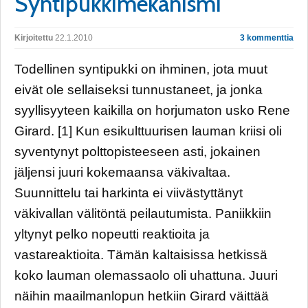
Syntipukkimekanismi
Kirjoitettu
22.1.2010
3 kommenttia
Todellinen syntipukki on ihminen, jota muut
eivät ole sellaiseksi tunnustaneet, ja jonka
syyllisyyteen kaikilla on horjumaton usko Rene
Girard. [1] Kun esikulttuurisen lauman kriisi oli
syventynyt polttopisteeseen asti, jokainen
jäljensi juuri kokemaansa väkivaltaa.
Suunnittelu tai harkinta ei viivästyttänyt
väkivallan välitöntä peilautumista. Paniikkiin
yltynyt pelko nopeutti reaktioita ja
vastareaktioita. Tämän kaltaisissa hetkissä
koko lauman olemassaolo oli uhattuna. Juuri
näihin maailmanlopun hetkiin Girard väittää