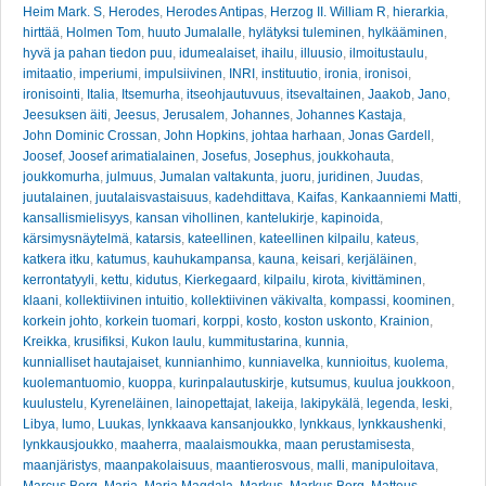
Heim Mark. S
,
Herodes
,
Herodes Antipas
,
Herzog II. William R
,
hierarkia
,
hirttää
,
Holmen Tom
,
huuto Jumalalle
,
hylätyksi tuleminen
,
hylkääminen
,
hyvä ja pahan tiedon puu
,
idumealaiset
,
ihailu
,
illuusio
,
ilmoitustaulu
,
imitaatio
,
imperiumi
,
impulsiivinen
,
INRI
,
instituutio
,
ironia
,
ironisoi
,
ironisointi
,
Italia
,
Itsemurha
,
itseohjautuvuus
,
itsevaltainen
,
Jaakob
,
Jano
,
Jeesuksen äiti
,
Jeesus
,
Jerusalem
,
Johannes
,
Johannes Kastaja
,
John Dominic Crossan
,
John Hopkins
,
johtaa harhaan
,
Jonas Gardell
,
Joosef
,
Joosef arimatialainen
,
Josefus
,
Josephus
,
joukkohauta
,
joukkomurha
,
julmuus
,
Jumalan valtakunta
,
juoru
,
juridinen
,
Juudas
,
juutalainen
,
juutalaisvastaisuus
,
kadehdittava
,
Kaifas
,
Kankaanniemi Matti
,
kansallismielisyys
,
kansan vihollinen
,
kantelukirje
,
kapinoida
,
kärsimysnäytelmä
,
katarsis
,
kateellinen
,
kateellinen kilpailu
,
kateus
,
katkera itku
,
katumus
,
kauhukampansa
,
kauna
,
keisari
,
kerjäläinen
,
kerrontatyyli
,
kettu
,
kidutus
,
Kierkegaard
,
kilpailu
,
kirota
,
kivittäminen
,
klaani
,
kollektiivinen intuitio
,
kollektiivinen väkivalta
,
kompassi
,
koominen
,
korkein johto
,
korkein tuomari
,
korppi
,
kosto
,
koston uskonto
,
Krainion
,
Kreikka
,
krusifiksi
,
Kukon laulu
,
kummitustarina
,
kunnia
,
kunnialliset hautajaiset
,
kunnianhimo
,
kunniavelka
,
kunnioitus
,
kuolema
,
kuolemantuomio
,
kuoppa
,
kurinpalautuskirje
,
kutsumus
,
kuulua joukkoon
,
kuulustelu
,
Kyreneläinen
,
lainopettajat
,
lakeija
,
lakipykälä
,
legenda
,
leski
,
Libya
,
lumo
,
Luukas
,
lynkkaava kansanjoukko
,
lynkkaus
,
lynkkaushenki
,
lynkkausjoukko
,
maaherra
,
maalaismoukka
,
maan perustamisesta
,
maanjäristys
,
maanpakolaisuus
,
maantierosvous
,
malli
,
manipuloitava
,
Marcus Borg
,
Maria
,
Maria Magdala
,
Markus
,
Markus Borg
,
Matteus
,