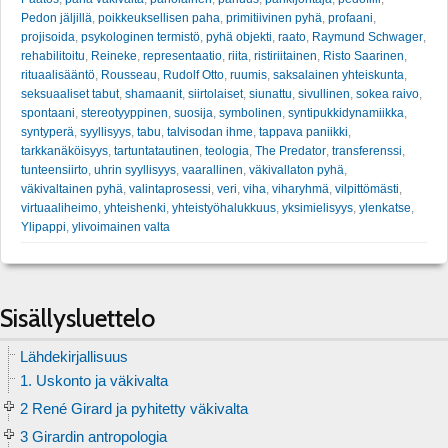
Pedon jäljillä
,
poikkeuksellisen paha
,
primitiivinen pyhä
,
profaani
,
projisoida
,
psykologinen termistö
,
pyhä objekti
,
raato
,
Raymund Schwager
,
rehabilitoitu
,
Reineke
,
representaatio
,
riita
,
ristiriitainen
,
Risto Saarinen
,
rituaalisääntö
,
Rousseau
,
Rudolf Otto
,
ruumis
,
saksalainen yhteiskunta
,
seksuaaliset tabut
,
shamaanit
,
siirtolaiset
,
siunattu
,
sivullinen
,
sokea raivo
,
spontaani
,
stereotyyppinen
,
suosija
,
symbolinen
,
syntipukkidynamiikka
,
syntyperä
,
syyllisyys
,
tabu
,
talvisodan ihme
,
tappava paniikki
,
tarkkanäköisyys
,
tartuntatautinen
,
teologia
,
The Predator
,
transferenssi
,
tunteensiirto
,
uhrin syyllisyys
,
vaarallinen
,
väkivallaton pyhä
,
väkivaltainen pyhä
,
valintaprosessi
,
veri
,
viha
,
viharyhmä
,
vilpittömästi
,
virtuaaliheimo
,
yhteishenki
,
yhteistyöhalukkuus
,
yksimielisyys
,
ylenkatse
,
Ylipappi
,
ylivoimainen valta
Sisällysluettelo
Lähdekirjallisuus
1. Uskonto ja väkivalta
2 René Girard ja pyhitetty väkivalta
3 Girardin antropologia