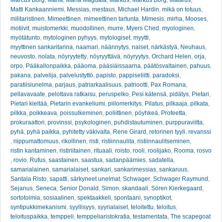
Matti Kankaanniemi
,
Messias
,
mestaus
,
Michael Hardin
,
mikä on totuus
,
militaristinen
,
Mimeettinen
,
mimeettinen tartunta
,
Mimesis
,
mirha
,
Mooses
,
motiivit
,
muistomerkki
,
muodollinen
,
murre
,
Myers Ched
,
myologinen
,
myötätunto
,
mytologinen pyhyys
,
mytologiset
,
myytti
,
myyttinen sankaritarina
,
naamari
,
näännytys
,
naiset
,
närkästyä
,
Neuhaus
,
neuvosto
,
nolata
,
nöyryytetty
,
nöyryyttävä
,
nöyryytys
,
Orchard Helen
,
orja
,
orpo
,
Pääkallonpaikka
,
pääoma
,
pääsiäissaarna
,
päätösvaltainen
,
pahuus
,
pakana
,
palvelija
,
palvelustyttö
,
papisto
,
pappiseliitti
,
paradoksi
,
paratiisiunelma
,
parjaus
,
patriarkaalisuus
,
patriootti
,
Pax Romana
,
pellavavaate
,
pelottava ratkaisu
,
peruspelko
,
Pesi kätensä
,
pidätys
,
Pietari
,
Pietari kieltää
,
Pietarin evankeliumi
,
piilomerkitys
,
Pilatus
,
pilkaaja
,
pilkata
,
pilkka
,
poikkeava
,
poissulkeminen
,
poliittinen
,
pöyhkeä
,
Profeetta
,
prokuraattori
,
provinssi
,
psykologinen
,
puhdistautuminen
,
purppuraviitta
,
pyhä
,
pyhä paikka
,
pyhitetty väkivalta
,
Rene Girard
,
retorinen tyyli
,
revanssi
,
riippumattomuus
,
rikollinen
,
risti
,
ristiinnaulita
,
ristiinnaulitseminen
,
ristin kantaminen
,
ristiriitainen
,
rituaali
,
roisto
,
rooli
,
roolijako
,
Rooma
,
rosvo
,
rovio
,
Rufus
,
saastainen
,
saastua
,
sadanpäämies
,
sadatella
,
samarialainen
,
samarialaiset
,
sankari
,
sankarimessias
,
sankaruus
,
Santala Risto
,
sapatti
,
särkyneet unelmat
,
Schwager
,
Schwager Raymund
,
Sejanus
,
Seneca
,
Senior Donald
,
Simon
,
skandaali
,
Sören Kierkegaard
,
sortotoimia
,
sosiaalinen
,
spektaakkeli
,
spontaani
,
synoptikot
,
syntipukkimekanismi
,
syyllisyys
,
syyrialaiset
,
teloitettu
,
teloitus
,
teloituspaikka
,
temppeli
,
temppeliaristokratia
,
testamentata
,
The scapegoat