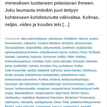
mimesiksen tuottaneen pelastavan ihmeen.
Joku laumasta imitoikin juuri tiettyyn
kohteeseen kohdistunutta väkivaltaa. Kolmas,
neljäs, viides ja kuudes teki […]
Avainsanat:
alku-uskonnollisuus
,
alkulauma
,
Aristoteles
,
Ateena
,
avuton
,
besserwisser
,
catharma
,
Cesáreo Bandera
,
decidere
,
demonisoida
,
Dionysialainen
,
dogmatiikka
,
dokumentoitu
,
Durkheim
,
epäjärjestys
,
epämuodostunut ihminen
,
esikulttuurinen lauma
,
euforia
,
Freud
,
Gil Bailie
,
häirikkö
,
halveksia
,
helpotus
,
hirmuinen
,
hirttää
,
Hitler
,
Hobbes
,
homoseksuaalisuus
,
hukuttaa
,
hullu
,
hyvä väkivalta
,
ihmisuhri
,
Iskender
,
jahve
,
joukkoliike
,
Jumala
,
Jumalan viha
,
juutalainen
,
Kaifas
,
Kalle Kuusimäki
,
karitsa
,
katastrofi
,
katharsis
,
kielen kehitys
,
kiitollisuus
,
kirottu
,
kiusata
,
kollektiivinen itsetutkiskelu
,
kollektiivinen raivo
,
kolmannesta puhuminen
,
Kreikka
,
Kristeva
,
kulttuuriantropologia
,
kyynisyys
,
läpi katsominen
,
liberaaliteologit
,
luonnonmullistus
,
Luther
,
luuseri
,
lynkkausjoukko
,
maaginen
,
maagiset kyvyt
,
maailmanlopun hetki
,
magia
,
Majesteettinen
,
marginaalinen
,
Mark Heim
,
Michel Serres
,
mielikuvitus
,
mykistävä
,
Mysterium Fascinans
,
Mysterium Tremendum
,
näköharha
,
oikeutettu
,
opettajakunta
,
Osmo Tiililä
,
päätöksentekoprosessi
,
Päätös
,
paha väkivalta
,
paholainen
,
pahuus
,
pankijohtaja
,
pedofiili
,