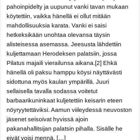
pahoinpidelty ja uupunut vanki tavan mukaan
köytettiin, vaikka hänellä ei ollut mitään
mahdollisuuksia karata. Vanki ei saisi
hetkeksikään unohtaa olevansa täysin
alisteisessa asemassa. Jeesusta lähdettiin
kuljettamaan Herodeksen palatsiin, jossa
Pilatus majaili vierailunsa aikana.[2] Ehkä
hänellä oli paksu hamppu köysi näyttävästi
sidottuna myös kaulan ympärillä. Juuri
sellaisella tavalla sodassa voitetut
barbaarikuninkaat kuljetettiin keisarin eteen
nöyryytettäviksi. Aamun viileydessä neuvoston
jäsenet seisoivat hyvissä ajoin
pakanahallitsijan palatsin pihalla. Sisälle he
eivät voisi mennä. […]