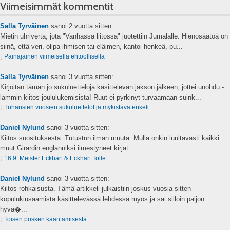
Viimeisimmät kommentit
Salla Tyrväinen
sanoi
2 vuotta sitten:
Mietin uhriverta, jota "Vanhassa liitossa" juotettiin Jumalalle. Hienosäätöä on
siinä, että veri, olipa ihmisen tai eläimen, kantoi henkeä, pu...
⌊
Painajainen viimeisellä ehtoollisella
Salla Tyrväinen
sanoi
3 vuotta sitten:
Kirjoitan tämän jo sukuluetteloja käsittelevän jakson jälkeen, jottei unohdu -
lämmin kiitos joululukemisista! Ruut ei pyrkinyt turvaamaan suink...
⌊
Tuhansien vuosien sukuluettelot ja mykistävä enkeli
Daniel Nylund
sanoi
3 vuotta sitten:
Kiitos suosituksesta. Tutustun ilman muuta. Mulla onkin luultavasti kaikki
muut Girardin englanniksi ilmestyneet kirjat....
⌊
16.9. Meister Eckhart & Eckhart Tolle
Daniel Nylund
sanoi
3 vuotta sitten:
Kiitos rohkaisusta. Tämä artikkeli julkaistiin joskus vuosia sitten
kopulukiusaamista käsittelevässä lehdessä myös ja sai silloin paljon
hyvä�...
⌊
Toisen posken kääntämisestä