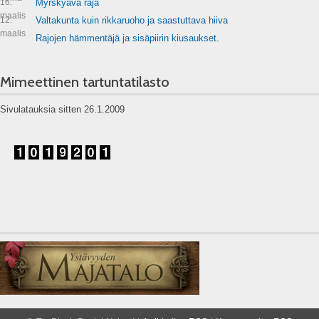
16.
Myrskyävä raja
maalis
12.
Valtakunta kuin rikkaruoho ja saastuttava hiiva
maalis
Rajojen hämmentäjä ja sisäpiirin kiusaukset.
Mimeettinen tartuntatilasto
Sivulatauksia sitten 26.1.2009