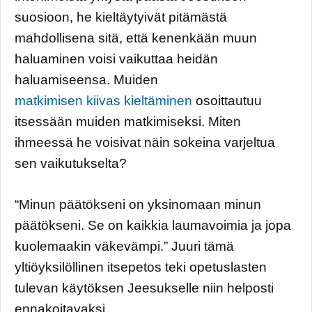
suosioon, he kieltäytyivät pitämästä
mahdollisena sitä, että kenenkään muun
haluaminen voisi vaikuttaa heidän
haluamiseensa. Muiden
matkimisen kiivas kieltäminen
osoittautuu
itsessään muiden matkimiseksi. Miten
ihmeessä he voisivat näin sokeina varjeltua
sen vaikutukselta?
“Minun päätökseni on yksinomaan minun
päätökseni. Se on kaikkia laumavoimia ja jopa
kuolemaakin väkevämpi.” Juuri tämä
yltiöyksilöllinen itsepetos teki opetuslasten
tulevan käytöksen Jeesukselle niin helposti
ennakoitavaksi.