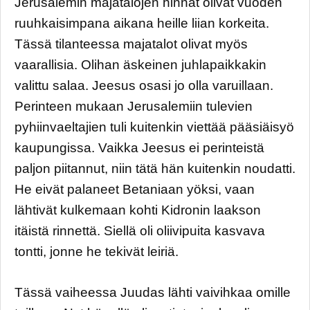
Jerusalemin majatalojen hinnat olivat vuoden
ruuhkaisimpana aikana heille liian korkeita.
Tässä tilanteessa majatalot olivat myös
vaarallisia. Olihan äskeinen juhlapaikkakin
valittu salaa. Jeesus osasi jo olla varuillaan.
Perinteen mukaan Jerusalemiin tulevien
pyhiinvaeltajien tuli kuitenkin viettää pääsiäisyö
kaupungissa. Vaikka Jeesus ei perinteistä
paljon piitannut, niin tätä hän kuitenkin noudatti.
He eivät palaneet Betaniaan yöksi, vaan
lähtivät kulkemaan kohti Kidronin laakson
itäistä rinnettä. Siellä oli oliivipuita kasvava
tontti, jonne he tekivät leiriä.
Tässä vaiheessa Juudas lähti vaivihkaa omille