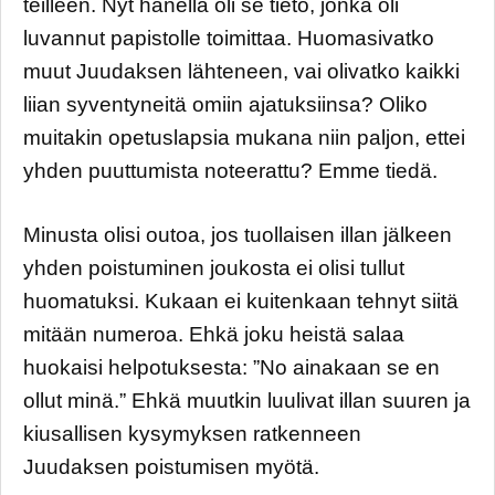
teilleen. Nyt hänellä oli se tieto, jonka oli
luvannut papistolle toimittaa. Huomasivatko
muut Juudaksen lähteneen, vai olivatko kaikki
liian syventyneitä omiin ajatuksiinsa? Oliko
muitakin opetuslapsia mukana niin paljon, ettei
yhden puuttumista noteerattu? Emme tiedä.
Minusta olisi outoa, jos tuollaisen illan jälkeen
yhden poistuminen joukosta ei olisi tullut
huomatuksi. Kukaan ei kuitenkaan tehnyt siitä
mitään numeroa. Ehkä joku heistä salaa
huokaisi helpotuksesta: ”No ainakaan se en
ollut minä.” Ehkä muutkin luulivat illan suuren ja
kiusallisen kysymyksen ratkenneen
Juudaksen poistumisen myötä.