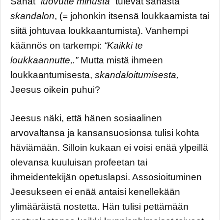
Sanat
“luovutte minusta”
tulevat sanasta
skandalon
, (= johonkin itsensä loukkaamista tai
siitä johtuvaa loukkaantumista). Vanhempi
käännös on tarkempi:
“Kaikki te
loukkaannutte,.”
Mutta mistä ihmeen
loukkaantumisesta,
skandaloitumisesta,
Jeesus oikein puhui?
Jeesus näki, että hänen sosiaalinen
arvovaltansa ja kansansuosionsa tulisi kohta
häviämään. Silloin kukaan ei voisi enää ylpeillä
olevansa kuuluisan profeetan tai
ihmeidentekijän opetuslapsi. Assosioituminen
Jeesukseen ei enää antaisi kenellekään
ylimääräistä nostetta. Hän tulisi pettämään