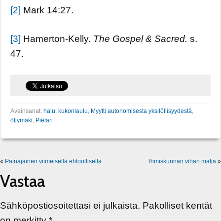
[2]
Mark 14:27.
[3]
Hamerton-Kelly.
The Gospel & Sacred.
s.
47.
Avainsanat:
halu
,
kukonlaulu
,
Myytti autonomisesta yksilöllisyydestä
,
öljymäki
,
Pietari
«
Painajainen viimeisellä ehtoollisella
Ihmiskunnan vihan malja
»
Vastaa
Sähköpostiosoitettasi ei julkaista.
Pakolliset kentät
on merkitty
*