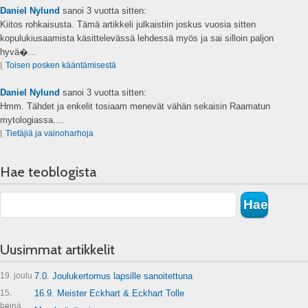
Daniel Nylund
sanoi
3 vuotta sitten:
Kiitos rohkaisusta. Tämä artikkeli julkaistiin joskus vuosia sitten
kopulukiusaamista käsittelevässä lehdessä myös ja sai silloin paljon
hyvä�...
⌊
Toisen posken kääntämisestä
Daniel Nylund
sanoi
3 vuotta sitten:
Hmm. Tähdet ja enkelit tosiaam menevät vähän sekaisin Raamatun
mytologiassa....
⌊
Tietäjiä ja vainoharhoja
Hae teoblogista
Uusimmat artikkelit
19. joulu
7.0. Joulukertomus lapsille sanoitettuna
15.
16.9. Meister Eckhart & Eckhart Tolle
heinä