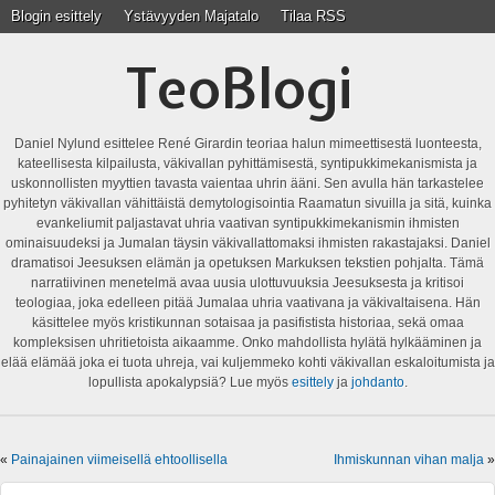
Blogin esittely
Ystävyyden Majatalo
Tilaa RSS
TeoBlogi
Daniel Nylund esittelee René Girardin teoriaa halun mimeettisestä luonteesta,
kateellisesta kilpailusta, väkivallan pyhittämisestä, syntipukkimekanismista ja
uskonnollisten myyttien tavasta vaientaa uhrin ääni. Sen avulla hän tarkastelee
pyhitetyn väkivallan vähittäistä demytologisointia Raamatun sivuilla ja sitä, kuinka
evankeliumit paljastavat uhria vaativan syntipukkimekanismin ihmisten
ominaisuudeksi ja Jumalan täysin väkivallattomaksi ihmisten rakastajaksi. Daniel
dramatisoi Jeesuksen elämän ja opetuksen Markuksen tekstien pohjalta. Tämä
narratiivinen menetelmä avaa uusia ulottuvuuksia Jeesuksesta ja kritisoi
teologiaa, joka edelleen pitää Jumalaa uhria vaativana ja väkivaltaisena. Hän
käsittelee myös kristikunnan sotaisaa ja pasifistista historiaa, sekä omaa
kompleksisen uhritietoista aikaamme. Onko mahdollista hylätä hylkääminen ja
elää elämää joka ei tuota uhreja, vai kuljemmeko kohti väkivallan eskaloitumista ja
lopullista apokalypsiä? Lue myös
esittely
ja
johdanto
.
«
Painajainen viimeisellä ehtoollisella
Ihmiskunnan vihan malja
»