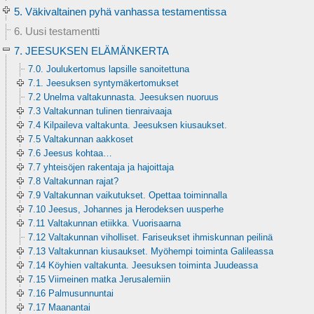
5. Väkivaltainen pyhä vanhassa testamentissa
6. Uusi testamentti
7. JEESUKSEN ELÄMÄNKERTA
7.0. Joulukertomus lapsille sanoitettuna
7.1. Jeesuksen syntymäkertomukset
7.2 Unelma valtakunnasta. Jeesuksen nuoruus
7.3 Valtakunnan tulinen tienraivaaja
7.4 Kilpaileva valtakunta. Jeesuksen kiusaukset.
7.5 Valtakunnan aakkoset
7.6 Jeesus kohtaa…
7.7 yhteisöjen rakentaja ja hajoittaja
7.8 Valtakunnan rajat?
7.9 Valtakunnan vaikutukset. Opettaa toiminnalla
7.10 Jeesus, Johannes ja Herodeksen uusperhe
7.11 Valtakunnan etiikka. Vuorisaarna
7.12 Valtakunnan viholliset. Fariseukset ihmiskunnan peilinä
7.13 Valtakunnan kiusaukset. Myöhempi toiminta Galileassa
7.14 Köyhien valtakunta. Jeesuksen toiminta Juudeassa
7.15 Viimeinen matka Jerusalemiin
7.16 Palmusunnuntai
7.17 Maanantai