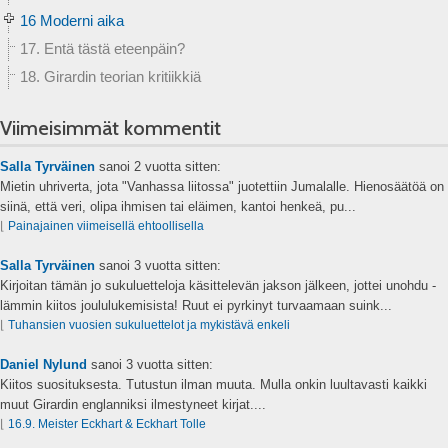
16 Moderni aika
17. Entä tästä eteenpäin?
18. Girardin teorian kritiikkiä
Viimeisimmät kommentit
Salla Tyrväinen
sanoi
2 vuotta sitten:
Mietin uhriverta, jota "Vanhassa liitossa" juotettiin Jumalalle. Hienosäätöä on
siinä, että veri, olipa ihmisen tai eläimen, kantoi henkeä, pu...
⌊
Painajainen viimeisellä ehtoollisella
Salla Tyrväinen
sanoi
3 vuotta sitten:
Kirjoitan tämän jo sukuluetteloja käsittelevän jakson jälkeen, jottei unohdu -
lämmin kiitos joululukemisista! Ruut ei pyrkinyt turvaamaan suink...
⌊
Tuhansien vuosien sukuluettelot ja mykistävä enkeli
Daniel Nylund
sanoi
3 vuotta sitten:
Kiitos suosituksesta. Tutustun ilman muuta. Mulla onkin luultavasti kaikki
muut Girardin englanniksi ilmestyneet kirjat....
⌊
16.9. Meister Eckhart & Eckhart Tolle