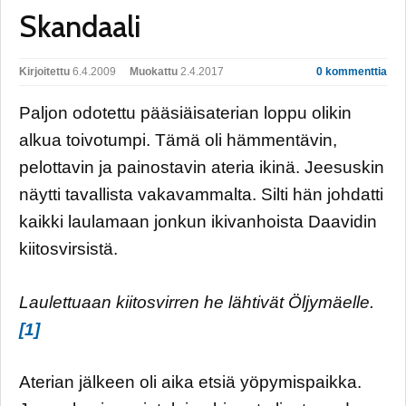
Skandaali
Kirjoitettu
6.4.2009
Muokattu
2.4.2017
0 kommenttia
Paljon odotettu pääsiäisaterian loppu olikin
alkua toivotumpi. Tämä oli hämmentävin,
pelottavin ja painostavin ateria ikinä. Jeesuskin
näytti tavallista vakavammalta. Silti hän johdatti
kaikki laulamaan jonkun ikivanhoista Daavidin
kiitosvirsistä.
Laulettuaan kiitosvirren he lähtivät Öljymäelle.
[1]
Aterian jälkeen oli aika etsiä yöpymispaikka.