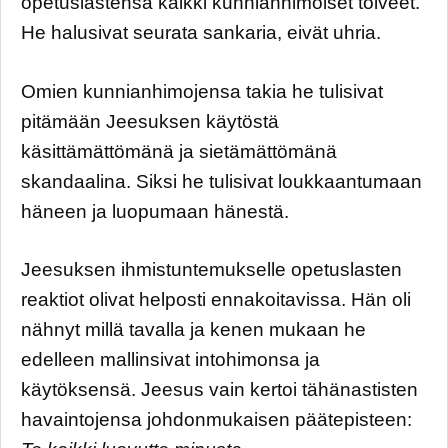
opetuslastensa kaikki kunnianhimoiset toiveet.
He halusivat seurata sankaria, eivät uhria.
Omien kunnianhimojensa takia he tulisivat
pitämään Jeesuksen käytöstä
käsittämättömänä ja sietämättömänä
skandaalina. Siksi he tulisivat loukkaantumaan
häneen ja luopumaan hänestä.
Jeesuksen ihmistuntemukselle opetuslasten
reaktiot olivat helposti ennakoitavissa. Hän oli
nähnyt millä tavalla ja kenen mukaan he
edelleen mallinsivat intohimonsa ja
käytöksensä. Jeesus vain kertoi tähänastisten
havaintojensa johdonmukaisen päätepisteen: