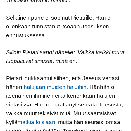
Te kaikki luovutte minusta.
Sellainen puhe ei sopinut Pietarille. Hän ei
ollenkaan tunnistanut itseään Jeesuksen
ennustuksessa.
Silloin Pietari sanoi hänelle: ‘Vaikka kaikki muut
luopuisivat sinusta, minä en.’
Pietari loukkaantui siihen, että Jeesus vertasi
hänen
halujaan muiden haluihin
. Hänhän oli
itsenäinen ihminen eikä kenenkään halujen
vietävissä. Hän oli päättänyt seurata Jeesusta,
vaikka muut tekisivät mitä. Muut saattaisivat
kyllä
matkia toisiaan
, mutta hän seuraisi omaa
itsenäistä päätöstään. Toimikoot toiset lauman