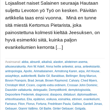
Lojaaliset naiset Salainen seuraaja Hautaan
suljettu Levoton yö Työ on kesken. Päivitän
artikkelia taas ensi vuonna. Minä en tunne
sitä miestä Kertomus Pietarista, joka
painostettuna kolmesti kieltää Jeesuksen, on
hyvä esimerkki siitä, kuinka paljon
evankeliumien kerronta […]
Avainsanat:
abba
,
absurdi
,
aikalisä
,
alaston
,
alisteinen asema
,
alkuseurakunta
,
Ann W. Astell
,
Anna heille anteeksi
,
ansa
,
anteeksianto
,
antropologia
,
Apollo
,
Arimatialainen
,
Armstrong Karen
,
arpa
,
Art House
,
asiayhteys
,
auktoriteetti
,
Bailie Gil
,
Barabbas
,
Bellinger
,
Borg Marcus
,
Bovon Franqois
,
Brad Jersak
,
Brown Raymond
,
Calvary
,
Ched Myers
,
Christoph Wolf
,
Cicero
,
cognito extra ordinem
,
Crossan John Dominic
,
Daavidin valtakunta
,
delegaatio
,
Demystifiointi
,
demytologisoida
,
Depoortere Frederiek
,
diagnoosi
,
diaspora
,
diktatuuri
,
diplomaattinen
,
ehtoollisasetus
,
Elia
,
epätoivo
,
esikuva
,
esinahka
,
etninen
,
evankeliumi
,
Fariseus
,
Filon
,
Florus
,
Fortuna
,
Fredriksen Paula
,
Galilea
,
Gardell Jonas
,
Gebauer
,
Gianni Vattimo
,
Gil Bailie
,
Ginter Gebauer
,
Golgata
,