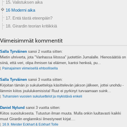
15. Valistuksen aika
16 Moderni aika
17. Entä tästä eteenpäin?
18. Girardin teorian kritiikkiä
Viimeisimmät kommentit
Salla Tyrväinen
sanoi
2 vuotta sitten:
Mietin uhriverta, jota "Vanhassa liitossa" juotettiin Jumalalle. Hienosäätöä on
siinä, että veri, olipa ihmisen tai eläimen, kantoi henkeä, pu...
⌊
Painajainen viimeisellä ehtoollisella
Salla Tyrväinen
sanoi
3 vuotta sitten:
Kirjoitan tämän jo sukuluetteloja käsittelevän jakson jälkeen, jottei unohdu -
lämmin kiitos joululukemisista! Ruut ei pyrkinyt turvaamaan suink...
⌊
Tuhansien vuosien sukuluettelot ja mykistävä enkeli
Daniel Nylund
sanoi
3 vuotta sitten:
Kiitos suosituksesta. Tutustun ilman muuta. Mulla onkin luultavasti kaikki
muut Girardin englanniksi ilmestyneet kirjat....
⌊
16.9. Meister Eckhart & Eckhart Tolle