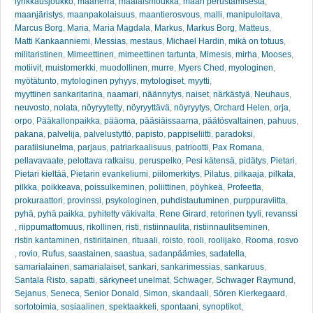
lynkkausjoukko
,
maaherra
,
maalaismoukka
,
maan perustamisesta
,
maanjäristys
,
maanpakolaisuus
,
maantierosvous
,
malli
,
manipuloitava
,
Marcus Borg
,
Maria
,
Maria Magdala
,
Markus
,
Markus Borg
,
Matteus
,
Matti Kankaanniemi
,
Messias
,
mestaus
,
Michael Hardin
,
mikä on totuus
,
militaristinen
,
Mimeettinen
,
mimeettinen tartunta
,
Mimesis
,
mirha
,
Mooses
,
motiivit
,
muistomerkki
,
muodollinen
,
murre
,
Myers Ched
,
myologinen
,
myötätunto
,
mytologinen pyhyys
,
mytologiset
,
myytti
,
myyttinen sankaritarina
,
naamari
,
näännytys
,
naiset
,
närkästyä
,
Neuhaus
,
neuvosto
,
nolata
,
nöyryytetty
,
nöyryyttävä
,
nöyryytys
,
Orchard Helen
,
orja
,
orpo
,
Pääkallonpaikka
,
pääoma
,
pääsiäissaarna
,
päätösvaltainen
,
pahuus
,
pakana
,
palvelija
,
palvelustyttö
,
papisto
,
pappiseliitti
,
paradoksi
,
paratiisiunelma
,
parjaus
,
patriarkaalisuus
,
patriootti
,
Pax Romana
,
pellavavaate
,
pelottava ratkaisu
,
peruspelko
,
Pesi kätensä
,
pidätys
,
Pietari
,
Pietari kieltää
,
Pietarin evankeliumi
,
piilomerkitys
,
Pilatus
,
pilkaaja
,
pilkata
,
pilkka
,
poikkeava
,
poissulkeminen
,
poliittinen
,
pöyhkeä
,
Profeetta
,
prokuraattori
,
provinssi
,
psykologinen
,
puhdistautuminen
,
purppuraviitta
,
pyhä
,
pyhä paikka
,
pyhitetty väkivalta
,
Rene Girard
,
retorinen tyyli
,
revanssi
,
riippumattomuus
,
rikollinen
,
risti
,
ristiinnaulita
,
ristiinnaulitseminen
,
ristin kantaminen
,
ristiriitainen
,
rituaali
,
roisto
,
rooli
,
roolijako
,
Rooma
,
rosvo
,
rovio
,
Rufus
,
saastainen
,
saastua
,
sadanpäämies
,
sadatella
,
samarialainen
,
samarialaiset
,
sankari
,
sankarimessias
,
sankaruus
,
Santala Risto
,
sapatti
,
särkyneet unelmat
,
Schwager
,
Schwager Raymund
,
Sejanus
,
Seneca
,
Senior Donald
,
Simon
,
skandaali
,
Sören Kierkegaard
,
sortotoimia
,
sosiaalinen
,
spektaakkeli
,
spontaani
,
synoptikot
,