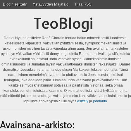
Blogin esittely
Ystävyyden Majatalo
Tilaa RSS
TeoBlogi
Daniel Nylund esittelee René Girardin teoriaa halun mimeettisestä luonteesta,
kateellisesta kilpailusta, väkivallan pyhittämisestä, syntipukkimekanismista ja
uskonnollisten myyttien tavasta vaientaa uhrin ääni. Sen avulla hän tarkastelee
pyhitetyn väkivallan vähittäistä demytologisointia Raamatun sivuilla ja sitä, kuinka
evankeliumit paljastavat uhria vaativan syntipukkimekanismin ihmisten
ominaisuudeksi ja Jumalan täysin väkivallattomaksi ihmisten rakastajaksi. Daniel
dramatisoi Jeesuksen elämän ja opetuksen Markuksen tekstien pohjalta. Tämä
narratiivinen menetelmä avaa uusia ulottuvuuksia Jeesuksesta ja kritisoi
teologiaa, joka edelleen pitää Jumalaa uhria vaativana ja väkivaltaisena. Hän
käsittelee myös kristikunnan sotaisaa ja pasifistista historiaa, sekä omaa
kompleksisen uhritietoista aikaamme. Onko mahdollista hylätä hylkääminen ja
elää elämää joka ei tuota uhreja, vai kuljemmeko kohti väkivallan eskaloitumista ja
lopullista apokalypsiä? Lue myös
esittely
ja
johdanto
.
Avainsana-arkisto: