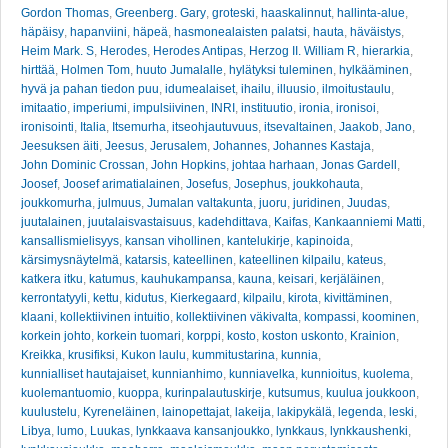
Gordon Thomas
,
Greenberg. Gary
,
groteski
,
haaskalinnut
,
hallinta-alue
,
häpäisy
,
hapanviini
,
häpeä
,
hasmonealaisten palatsi
,
hauta
,
häväistys
,
Heim Mark. S
,
Herodes
,
Herodes Antipas
,
Herzog II. William R
,
hierarkia
,
hirttää
,
Holmen Tom
,
huuto Jumalalle
,
hylätyksi tuleminen
,
hylkääminen
,
hyvä ja pahan tiedon puu
,
idumealaiset
,
ihailu
,
illuusio
,
ilmoitustaulu
,
imitaatio
,
imperiumi
,
impulsiivinen
,
INRI
,
instituutio
,
ironia
,
ironisoi
,
ironisointi
,
Italia
,
Itsemurha
,
itseohjautuvuus
,
itsevaltainen
,
Jaakob
,
Jano
,
Jeesuksen äiti
,
Jeesus
,
Jerusalem
,
Johannes
,
Johannes Kastaja
,
John Dominic Crossan
,
John Hopkins
,
johtaa harhaan
,
Jonas Gardell
,
Joosef
,
Joosef arimatialainen
,
Josefus
,
Josephus
,
joukkohauta
,
joukkomurha
,
julmuus
,
Jumalan valtakunta
,
juoru
,
juridinen
,
Juudas
,
juutalainen
,
juutalaisvastaisuus
,
kadehdittava
,
Kaifas
,
Kankaanniemi Matti
,
kansallismielisyys
,
kansan vihollinen
,
kantelukirje
,
kapinoida
,
kärsimysnäytelmä
,
katarsis
,
kateellinen
,
kateellinen kilpailu
,
kateus
,
katkera itku
,
katumus
,
kauhukampansa
,
kauna
,
keisari
,
kerjäläinen
,
kerrontatyyli
,
kettu
,
kidutus
,
Kierkegaard
,
kilpailu
,
kirota
,
kivittäminen
,
klaani
,
kollektiivinen intuitio
,
kollektiivinen väkivalta
,
kompassi
,
koominen
,
korkein johto
,
korkein tuomari
,
korppi
,
kosto
,
koston uskonto
,
Krainion
,
Kreikka
,
krusifiksi
,
Kukon laulu
,
kummitustarina
,
kunnia
,
kunnialliset hautajaiset
,
kunnianhimo
,
kunniavelka
,
kunnioitus
,
kuolema
,
kuolemantuomio
,
kuoppa
,
kurinpalautuskirje
,
kutsumus
,
kuulua joukkoon
,
kuulustelu
,
Kyreneläinen
,
lainopettajat
,
lakeija
,
lakipykälä
,
legenda
,
leski
,
Libya
,
lumo
,
Luukas
,
lynkkaava kansanjoukko
,
lynkkaus
,
lynkkaushenki
,