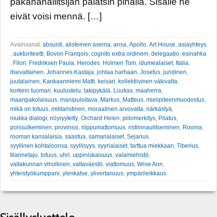
pakanahallitsijan palatsin pihalla. Sisälle he
eivät voisi mennä. […]
Avainsanat:
absurdi
,
alisteinen asema
,
ansa
,
Apollo
,
Art House
,
asiayhteys
,
auktoriteetti
,
Bovon Franqois
,
cognito extra ordinem
,
delegaatio
,
esinahka
,
Filon
,
Fredriksen Paula
,
Herodes
,
Holmen Tom
,
idumealaiset
,
Italia
,
itsevaltainen
,
Johannes Kastaja
,
johtaa harhaan
,
Josefus
,
juridinen
,
juutalainen
,
Kankaanniemi Matti
,
keisari
,
kollektiivinen väkivalta
,
korkein tuomari
,
kuulustelu
,
lakipykälä
,
Luukas
,
maaherra
,
maanpakolaisuus
,
manipuloitava
,
Markus
,
Matteus
,
mielipiteenmuodostus
,
mikä on totuus
,
militaristinen
,
moraalinen arvovalta
,
närkästyä
,
niukka dialogi
,
nöyryytetty
,
Orchard Helen
,
piilomerkitys
,
Pilatus
,
poissulkeminen
,
provinssi
,
riippumattomuus
,
ristiinnaulitseminen
,
Rooma
,
rooman kansalaisia
,
saastua
,
samarialaiset
,
Sejanus
,
syyllinen kohtaloonsa
,
syyllisyys
,
syyrialaiset
,
tarttua miekkaan
,
Tiberius
,
tilannetaju
,
totuus
,
uhri
,
uppiniskaisuus
,
valamiehistö
,
valtakunnan vihollinen
,
valtaväestö
,
viattomuus
,
Wroe Ann
,
yhteistyökumppani
,
ylenkatse
,
ylivertaisuus
,
ympärileikkaus