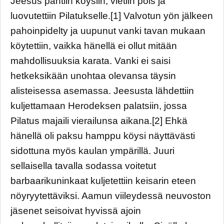
Jeesus pantiin köysiin, vietiin pois ja
luovutettiin Pilatukselle.[1] Valvotun yön jälkeen
pahoinpidelty ja uupunut vanki tavan mukaan
köytettiin, vaikka hänellä ei ollut mitään
mahdollisuuksia karata. Vanki ei saisi
hetkeksikään unohtaa olevansa täysin
alisteisessa asemassa. Jeesusta lähdettiin
kuljettamaan Herodeksen palatsiin, jossa
Pilatus majaili vierailunsa aikana.[2] Ehkä
hänellä oli paksu hamppu köysi näyttävästi
sidottuna myös kaulan ympärillä. Juuri
sellaisella tavalla sodassa voitetut
barbaarikuninkaat kuljetettiin keisarin eteen
nöyryytettäviksi. Aamun viileydessä neuvoston
jäsenet seisoivat hyvissä ajoin