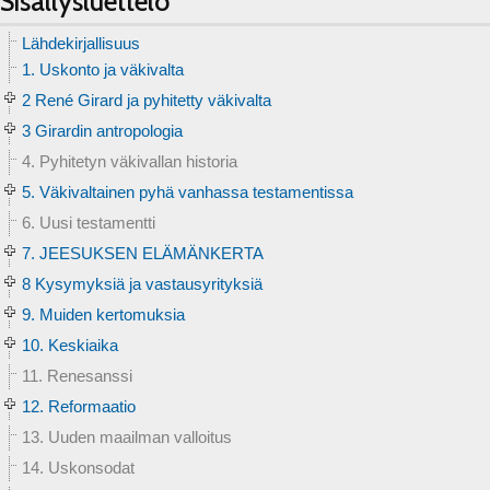
Sisällysluettelo
Lähdekirjallisuus
1. Uskonto ja väkivalta
2 René Girard ja pyhitetty väkivalta
3 Girardin antropologia
4. Pyhitetyn väkivallan historia
5. Väkivaltainen pyhä vanhassa testamentissa
6. Uusi testamentti
7. JEESUKSEN ELÄMÄNKERTA
8 Kysymyksiä ja vastausyrityksiä
9. Muiden kertomuksia
10. Keskiaika
11. Renesanssi
12. Reformaatio
13. Uuden maailman valloitus
14. Uskonsodat