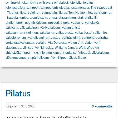
syntipukkimekanismi
,
syyllisyys
,
syyrialaiset
,
teloitettu
,
teloitus
,
teloituspaikka
,
temppeli
,
temppeliaristokratia
,
testamentata
,
The scapegoat
,
Tiberius
,
tieto
,
tietoinen
,
tilannetaju
,
titulus
,
Tom Holmen
,
totuus
,
traaginen
,
trategia
,
tunkio
,
tuomioistuin
,
uhma
,
uhraaminen
,
uhri
,
uhrikultti
,
uhritemppeli
,
uppiniskaisuus
,
upseeri
,
utopia
,
vaakuna
,
väheksyä
,
väkivalta
,
väkivaltainen
,
väkivaltaisuus
,
valamiehistö
,
valtakunnan vihollinen
,
valtakunta
,
valtaperusta
,
valtaväestö
,
valtiomies
,
valtioterrorismi
,
vangitseminen
,
vastuu
,
verinäytelmä
,
veripelto
,
veriraha
,
verta vaativa jumala
,
vertailu
,
Via Dolorosa
,
viaton uhri
,
viaton veri
,
viattomuus
,
villitsee
,
Volf Miroslav
,
Williams James
,
Wolf
,
Wroe Ann
,
yhteistyökumppani
,
yksimielinen kansa
,
ylenkatse
,
Ylipappi
,
ylivertaisuus
,
ylösnousemus
,
ympärileikkaus
,
Yom Kippur
,
Zizek Slavoj
Pilatus
Kirjoitettu
31.3.2010
3 kommenttia