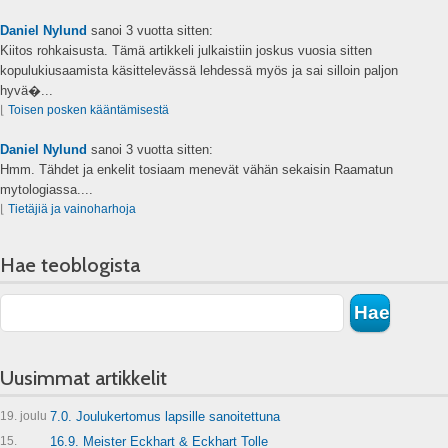
Daniel Nylund
sanoi
3 vuotta sitten:
Kiitos rohkaisusta. Tämä artikkeli julkaistiin joskus vuosia sitten
kopulukiusaamista käsittelevässä lehdessä myös ja sai silloin paljon
hyvä�...
⌊
Toisen posken kääntämisestä
Daniel Nylund
sanoi
3 vuotta sitten:
Hmm. Tähdet ja enkelit tosiaam menevät vähän sekaisin Raamatun
mytologiassa....
⌊
Tietäjiä ja vainoharhoja
Hae teoblogista
Uusimmat artikkelit
19. joulu
7.0. Joulukertomus lapsille sanoitettuna
15.
16.9. Meister Eckhart & Eckhart Tolle