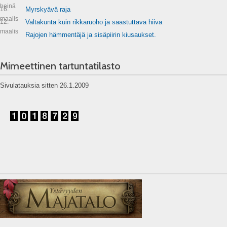
heinä
16.
Myrskyävä raja
maalis
12.
Valtakunta kuin rikkaruoho ja saastuttava hiiva
maalis
Rajojen hämmentäjä ja sisäpiirin kiusaukset.
Mimeettinen tartuntatilasto
Sivulatauksia sitten 26.1.2009