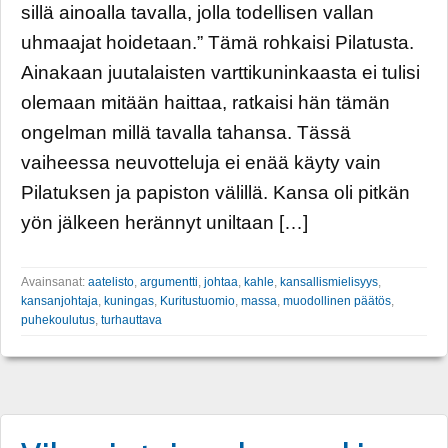
sillä ainoalla tavalla, jolla todellisen vallan
uhmaajat hoidetaan.” Tämä rohkaisi Pilatusta.
Ainakaan juutalaisten varttikuninkaasta ei tulisi
olemaan mitään haittaa, ratkaisi hän tämän
ongelman millä tavalla tahansa. Tässä
vaiheessa neuvotteluja ei enää käyty vain
Pilatuksen ja papiston välillä. Kansa oli pitkän
yön jälkeen herännyt uniltaan […]
Avainsanat:
aatelisto
,
argumentti
,
johtaa
,
kahle
,
kansallismielisyys
,
kansanjohtaja
,
kuningas
,
Kuritustuomio
,
massa
,
muodollinen päätös
,
puhekoulutus
,
turhauttava