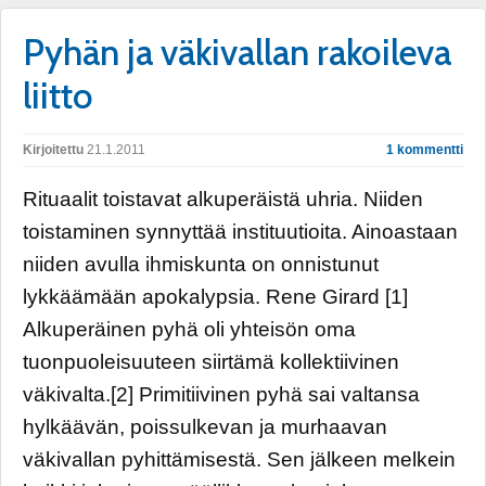
Pyhän ja väkivallan rakoileva
liitto
Kirjoitettu
21.1.2011
1 kommentti
Rituaalit toistavat alkuperäistä uhria. Niiden
toistaminen synnyttää instituutioita. Ainoastaan
niiden avulla ihmiskunta on onnistunut
lykkäämään apokalypsia. Rene Girard [1]
Alkuperäinen pyhä oli yhteisön oma
tuonpuoleisuuteen siirtämä kollektiivinen
väkivalta.[2] Primitiivinen pyhä sai valtansa
hylkäävän, poissulkevan ja murhaavan
väkivallan pyhittämisestä. Sen jälkeen melkein