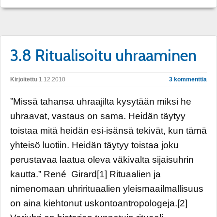
3.8 Ritualisoitu uhraaminen
Kirjoitettu
1.12.2010
3 kommenttia
”Missä tahansa uhraajilta kysytään miksi he
uhraavat, vastaus on sama. Heidän täytyy
toistaa mitä heidän esi-isänsä tekivät, kun tämä
yhteisö luotiin. Heidän täytyy toistaa joku
perustavaa laatua oleva väkivalta sijaisuhrin
kautta.” René Girard[1] Rituaalien ja
nimenomaan uhrirituaalien yleismaailmallisuus
on aina kiehtonut uskontoantropologeja.[2]