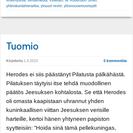
vihkimysriitti
,
viihdemedia
,
Villieläin
,
W. Robertson Smith
,
yhteiskuntahierarkia
,
ylisuuri reviiri
,
ylösnousemusmyytit
Tuomio
Kirjoitettu
1.4.2010
0 kommenttia
Herodes ei siis päästänyt Pilatusta pälkähästä.
Pilatuksen täytyisi itse tehdä muodollinen
päätös Jeesuksen kohtalosta. Se että Herodes
oli omasta kaapistaan uhrannut yhden
kuninkaallisen viittan Jeesuksen verisille
harteille, kertoi hänen yhtyneen papiston
syytteisiin: ”Hoida sinä tämä pellekuningas,