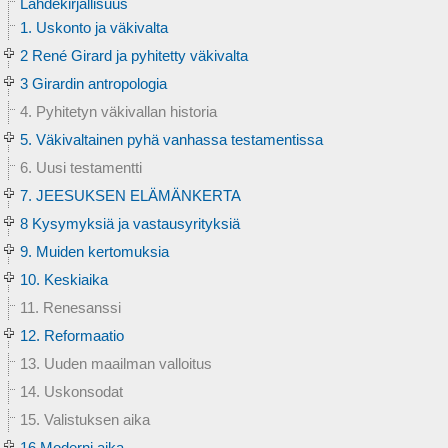
Lähdekirjallisuus
1. Uskonto ja väkivalta
2 René Girard ja pyhitetty väkivalta
3 Girardin antropologia
4. Pyhitetyn väkivallan historia
5. Väkivaltainen pyhä vanhassa testamentissa
6. Uusi testamentti
7. JEESUKSEN ELÄMÄNKERTA
8 Kysymyksiä ja vastausyrityksiä
9. Muiden kertomuksia
10. Keskiaika
11. Renesanssi
12. Reformaatio
13. Uuden maailman valloitus
14. Uskonsodat
15. Valistuksen aika
16 Moderni aika