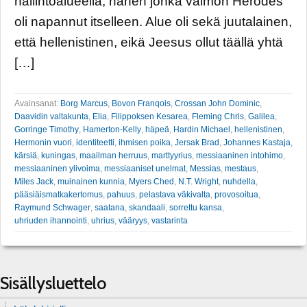
hallintoalueella, hänen jonka vaimon Herodes
oli napannut itselleen. Alue oli sekä juutalainen,
että hellenistinen, eikä Jeesus ollut täällä yhtä
[…]
Avainsanat:
Borg Marcus
,
Bovon Franqois
,
Crossan John Dominic
,
Daavidin valtakunta
,
Elia
,
Filippoksen Kesarea
,
Fleming Chris
,
Galilea
,
Gorringe Timothy
,
Hamerton-Kelly
,
häpeä
,
Hardin Michael
,
hellenistinen
,
Hermonin vuori
,
identiteetti
,
ihmisen poika
,
Jersak Brad
,
Johannes Kastaja
,
kärsiä
,
kuningas
,
maailman herruus
,
marttyyrius
,
messiaaninen intohimo
,
messiaaninen ylivoima
,
messiaaniset unelmat
,
Messias
,
mestaus
,
Miles Jack
,
muinainen kunnia
,
Myers Ched
,
N.T. Wright
,
nuhdella
,
pääsiäismatkakertomus
,
pahuus
,
pelastava väkivalta
,
provosoitua
,
Raymund Schwager
,
saatana
,
skandaali
,
sorrettu kansa
,
uhriuden ihannointi
,
uhrius
,
vääryys
,
vastarinta
Sisällysluettelo