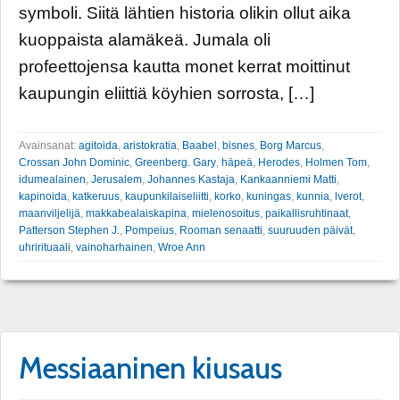
symboli. Siitä lähtien historia olikin ollut aika
kuoppaista alamäkeä. Jumala oli
profeettojensa kautta monet kerrat moittinut
kaupungin eliittiä köyhien sorrosta, […]
Avainsanat:
agitoida
,
aristokratia
,
Baabel
,
bisnes
,
Borg Marcus
,
Crossan John Dominic
,
Greenberg. Gary
,
häpeä
,
Herodes
,
Holmen Tom
,
idumealainen
,
Jerusalem
,
Johannes Kastaja
,
Kankaanniemi Matti
,
kapinoida
,
katkeruus
,
kaupunkilaiseliitti
,
korko
,
kuningas
,
kunnia
,
lverot
,
maanviljelijä
,
makkabealaiskapina
,
mielenosoitus
,
paikallisruhtinaat
,
Patterson Stephen J.
,
Pompeius
,
Rooman senaatti
,
suuruuden päivät
,
uhrirituaali
,
vainoharhainen
,
Wroe Ann
Messiaaninen kiusaus