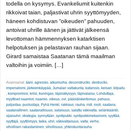
todella on kysymys. Evankeliumit kuitenkin
rikkoivat taian, paljastivat uhrin syyttömyyden,
häneen kohdistuvan ”oikeuden” pahuuden,
antoivat uhrille äänen ja jättivät jälkeensä
levottoman hämmennyksen katarktisen
helpotuksen ja pelastavan rauhan sijaan.
Girard samaistaa Saatanan tämä maailman
valtoihin ja voimiin. […]
Avainsanat:
ääni
,
agressio
,
alkumurha
,
deconstructio
,
destructio
,
imperialismi
,
järkeenkäypää
,
Jumalan valtakunta
,
katarssis
,
keisari
,
kilpailu
,
kompromissi
,
kriisi
,
kuningas
,
läpinäkyvyys
,
läpivalaisu
,
Lohduttaja
,
myyttiset naamiot
,
naamio
,
oikeus
,
ovi
,
pääsiäiskertomus
,
pahuus
,
paljastaa
,
puolustaja
,
Pyhä Henki
,
rakkaus
,
rauha
,
risti
,
rooli
,
saatana
,
saatanallinen
,
saatanallisuus
,
salaisuus
,
salattu väkivalta
,
selänkääntö
,
sijaisuhri
,
strategia
,
synnytään
,
syntipukki
,
syntipukkimekanismi
,
syyttää
,
syyttäjä
,
syyttömyys
,
taika
,
uhri
,
väkivaltaisuus
,
valta
,
verho
,
vihollisen rakastaminen
,
vihollisuus
,
yhteiskuntarauha