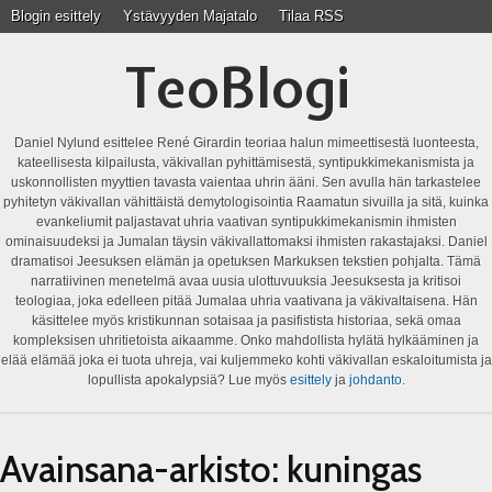
Blogin esittely
Ystävyyden Majatalo
Tilaa RSS
TeoBlogi
Daniel Nylund esittelee René Girardin teoriaa halun mimeettisestä luonteesta,
kateellisesta kilpailusta, väkivallan pyhittämisestä, syntipukkimekanismista ja
uskonnollisten myyttien tavasta vaientaa uhrin ääni. Sen avulla hän tarkastelee
pyhitetyn väkivallan vähittäistä demytologisointia Raamatun sivuilla ja sitä, kuinka
evankeliumit paljastavat uhria vaativan syntipukkimekanismin ihmisten
ominaisuudeksi ja Jumalan täysin väkivallattomaksi ihmisten rakastajaksi. Daniel
dramatisoi Jeesuksen elämän ja opetuksen Markuksen tekstien pohjalta. Tämä
narratiivinen menetelmä avaa uusia ulottuvuuksia Jeesuksesta ja kritisoi
teologiaa, joka edelleen pitää Jumalaa uhria vaativana ja väkivaltaisena. Hän
käsittelee myös kristikunnan sotaisaa ja pasifistista historiaa, sekä omaa
kompleksisen uhritietoista aikaamme. Onko mahdollista hylätä hylkääminen ja
elää elämää joka ei tuota uhreja, vai kuljemmeko kohti väkivallan eskaloitumista ja
lopullista apokalypsiä? Lue myös
esittely
ja
johdanto
.
Avainsana-arkisto:
kuningas