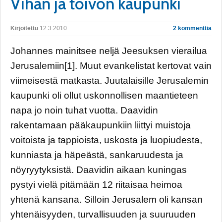
Vihan ja toivon kaupunki
Kirjoitettu
12.3.2010
2 kommenttia
Johannes mainitsee neljä Jeesuksen vierailua
Jerusalemiin[1]. Muut evankelistat kertovat vain
viimeisestä matkasta. Juutalaisille Jerusalemin
kaupunki oli ollut uskonnollisen maantieteen
napa jo noin tuhat vuotta. Daavidin
rakentamaan pääkaupunkiin liittyi muistoja
voitoista ja tappioista, uskosta ja luopiudesta,
kunniasta ja häpeästä, sankaruudesta ja
nöyryytyksistä. Daavidin aikaan kuningas
pystyi vielä pitämään 12 riitaisaa heimoa
yhtenä kansana. Silloin Jerusalem oli kansan
yhtenäisyyden, turvallisuuden ja suuruuden