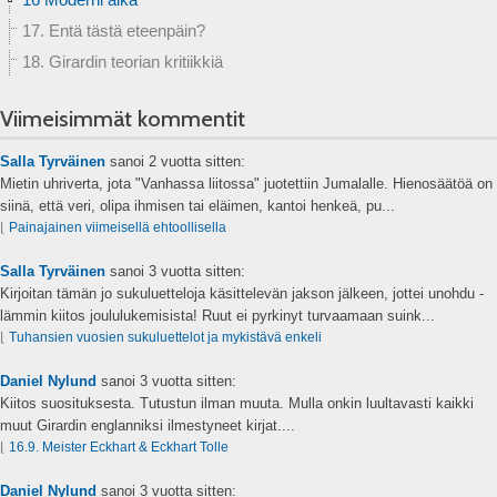
17. Entä tästä eteenpäin?
18. Girardin teorian kritiikkiä
Viimeisimmät kommentit
Salla Tyrväinen
sanoi
2 vuotta sitten:
Mietin uhriverta, jota "Vanhassa liitossa" juotettiin Jumalalle. Hienosäätöä on
siinä, että veri, olipa ihmisen tai eläimen, kantoi henkeä, pu...
⌊
Painajainen viimeisellä ehtoollisella
Salla Tyrväinen
sanoi
3 vuotta sitten:
Kirjoitan tämän jo sukuluetteloja käsittelevän jakson jälkeen, jottei unohdu -
lämmin kiitos joululukemisista! Ruut ei pyrkinyt turvaamaan suink...
⌊
Tuhansien vuosien sukuluettelot ja mykistävä enkeli
Daniel Nylund
sanoi
3 vuotta sitten:
Kiitos suosituksesta. Tutustun ilman muuta. Mulla onkin luultavasti kaikki
muut Girardin englanniksi ilmestyneet kirjat....
⌊
16.9. Meister Eckhart & Eckhart Tolle
Daniel Nylund
sanoi
3 vuotta sitten: