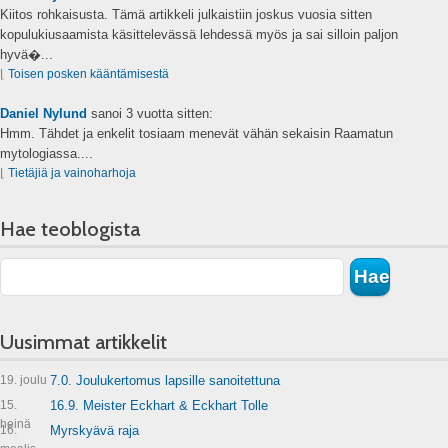
Kiitos rohkaisusta. Tämä artikkeli julkaistiin joskus vuosia sitten
kopulukiusaamista käsittelevässä lehdessä myös ja sai silloin paljon
hyvä�...
⌊
Toisen posken kääntämisestä
Daniel Nylund
sanoi
3 vuotta sitten:
Hmm. Tähdet ja enkelit tosiaam menevät vähän sekaisin Raamatun
mytologiassa....
⌊
Tietäjiä ja vainoharhoja
Hae teoblogista
Uusimmat artikkelit
19. joulu
7.0. Joulukertomus lapsille sanoitettuna
15.
16.9. Meister Eckhart & Eckhart Tolle
heinä
16.
Myrskyävä raja