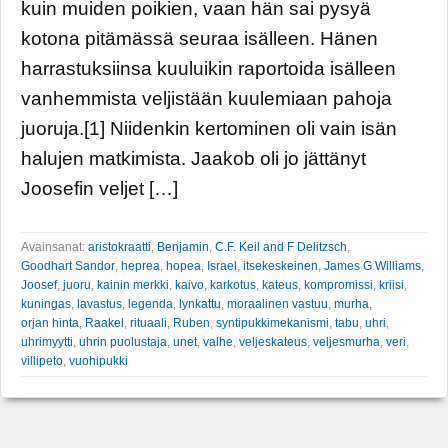
kuin muiden poikien, vaan hän sai pysyä
kotona pitämässä seuraa isälleen. Hänen
harrastuksiinsa kuuluikin raportoida isälleen
vanhemmista veljistään kuulemiaan pahoja
juoruja.[1] Niidenkin kertominen oli vain isän
halujen matkimista. Jaakob oli jo jättänyt
Joosefin veljet […]
Avainsanat:
aristokraatti
,
Benjamin
,
C.F. Keil and F Delitzsch
,
Goodhart Sandor
,
heprea
,
hopea
,
Israel
,
itsekeskeinen
,
James G Williams
,
Joosef
,
juoru
,
kainin merkki
,
kaivo
,
karkotus
,
kateus
,
kompromissi
,
kriisi
,
kuningas
,
lavastus
,
legenda
,
lynkattu
,
moraalinen vastuu
,
murha
,
orjan hinta
,
Raakel
,
rituaali
,
Ruben
,
syntipukkimekanismi
,
tabu
,
uhri
,
uhrimyytti
,
uhrin puolustaja
,
unet
,
valhe
,
veljeskateus
,
veljesmurha
,
veri
,
villipeto
,
vuohipukki