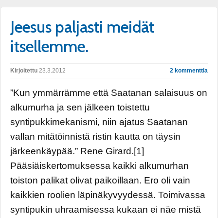
Jeesus paljasti meidät
itsellemme.
Kirjoitettu
23.3.2012
2 kommenttia
”Kun ymmärrämme että Saatanan salaisuus on
alkumurha ja sen jälkeen toistettu
syntipukkimekanismi, niin ajatus Saatanan
vallan mitätöinnistä ristin kautta on täysin
järkeenkäypää.” Rene Girard.[1]
Pääsiäiskertomuksessa kaikki alkumurhan
toiston palikat olivat paikoillaan. Ero oli vain
kaikkien roolien läpinäkyvyydessä. Toimivassa
syntipukin uhraamisessa kukaan ei näe mistä