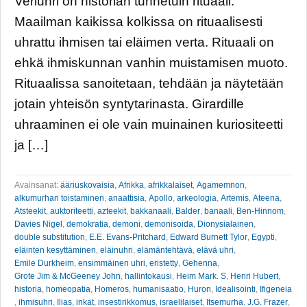
Veriuhri on historian tunnetuin rituaali.
Maailman kaikissa kolkissa on rituaalisesti
uhrattu ihmisen tai eläimen verta. Rituaali on
ehkä ihmiskunnan vanhin muistamisen muoto.
Rituaalissa sanoitetaan, tehdään ja näytetään
jotain yhteisön syntytarinasta. Girardille
uhraaminen ei ole vain muinainen kuriositeetti
ja […]
Avainsanat:
ääriuskovaisia
,
Afrikka
,
afrikkalaiset
,
Agamemnon
,
alkumurhan toistaminen
,
anaattisia
,
Apollo
,
arkeologia
,
Artemis
,
Ateena
,
Atsteekit
,
auktoriteetti
,
azteekit
,
bakkanaali
,
Balder
,
banaali
,
Ben-Hinnom
,
Davies Nigel
,
demokratia
,
demoni
,
demonisoida
,
Dionysialainen
,
double substitution
,
E.E. Evans-Pritchard
,
Edward Burnett Tylor
,
Egypti
,
eläinten kesyttäminen
,
eläinuhri
,
elämäntehtävä
,
elävä uhri
,
Emile Durkheim
,
ensimmäinen uhri
,
eristetty
,
Gehenna
,
Grote Jim & McGeeney John
,
hallintokausi
,
Heim Mark. S
,
Henri Hubert
,
historia
,
homeopatia
,
Homeros
,
humanisaatio
,
Huron
,
Idealisointi
,
Ifigeneia
,
ihmisuhri
,
Ilias
,
inkat
,
insestirikkomus
,
israelilaiset
,
Itsemurha
,
J.G. Frazer
,