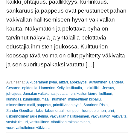
kaikki johtajuus, päällikkyys, kuninkuus,
sankaruus ja pappeus ovat perustuneet pahan
väkivallan hallitsemiseen hyvän väkivallan
kautta. Näkymätön ja pelottava pyhä on
tarvinnut näkyviä ja yhtälailla pelottavia
edustajia ihmisten joukossa. Kulttuurien
koossapitävä voima on ollut pyhitetty väkivalta
ja sen suorituspaikaksi varattu […]
Avainsanat:
Alkuperäinen pyhä
,
alttari
,
apokalypsi
,
auttaminen
,
Bandera
,
Cesareo
,
epidemia
,
Hamerton-Kelly
,
instituutio
,
itsekritiikki
,
Jeesus
,
johtajuus
,
Jumalan valtakunta
,
juutalainen
,
koston kierre
,
kulttuuri
,
kuningas
,
kunnioitus
,
maallistuminen
,
mimeettinen kilpailu
,
mimeettinen malli
,
pappeus
,
primitiivinen pyhä
,
Saarinen Risto
,
Sandor Goodhart
,
tabu
,
tabumoraali
,
temppeli
,
tuonpuoleinen
,
uhri
,
uskonnollinen järjestelmä
,
väkivallan hallitseminen
,
väkivallaton
,
väkivalta
,
vastakulttuuri
,
vastuullinen
,
vihollisen rakastaminen
,
vuorovaikutteinen väkivalta