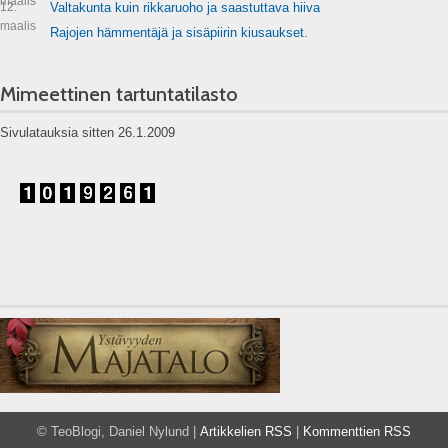
maalis
12.
Valtakunta kuin rikkaruoho ja saastuttava hiiva
maalis
Rajojen hämmentäjä ja sisäpiirin kiusaukset.
Mimeettinen tartuntatilasto
Sivulatauksia sitten 26.1.2009
© TeoBlogi, Daniel Nylund |
Artikkelien RSS
|
Kommenttien RSS