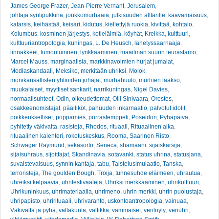
James George Frazer
,
Jean-Pierre Vernant
,
Jerusalem
,
johtaja syntipukkina
,
joukkomurhaaia
,
julkisuuden alttarille
,
kaavamaisuus
,
katarsis
,
keihästää
,
keisari
,
kidutus
,
kiellettyjä ruokia
,
kivittää
,
kohtalo
,
Kolumbus
,
kosminen järjestys
,
kotieläimiä
,
köyhät
,
Kreikka
,
kulttuuri
,
kulttuuriantropologia
,
kuningas
,
L. De Heusch
,
lähetyssaarnaaja
,
linnakkeet
,
lumoutumnen
,
lynkkaaminen
,
maailman suurin teurastamo
,
Marcel Mauss
,
marginaalisia
,
markkinavoimien hurjat jumalat
,
Mediaskandaali
,
Meksiko
,
merkitään uhriksi
,
Molok
,
monikansallisten yhtiöiden johajat
,
murhahuuto
,
murhien laakso
,
muukalaiset
,
myyttiset sankarit
,
narrikuningas
,
Nigel Davies
,
normaalisuhteet
,
Odin
,
oikeudettomat
,
Olli Sinivaara
,
Orestes
,
osakkeenomistajat
,
päälliköt
,
pahuuden inkarnaatio
,
palvotut idolit
,
poikkeukselliset
,
poppamies
,
porrastemppeli
,
Poseidon
,
Pyhäpäivä
,
pyhitetty väkivalta
,
rasisteja
,
Rhodos
,
rituaali
,
Rituaalinen aika
,
rituaalinen kalenteri
,
rokotuskeskus
,
Rooma
,
Saarinen Risto
,
Schwager Raymund
,
sekasorto
,
Seneca
,
shamaani
,
sijaiskärsijä
,
sijaisuhraus
,
sijoittajat
,
Skandinavia
,
sotavanki
,
status uhrina
,
statusjana
,
suvaistevaisuus
,
synnin kantaja
,
tabu
,
Taistelusimulaatio
,
Tanska
,
terroristeja
,
The goulden Bough
,
Troija
,
tunnesuhde eläimeen
,
uhrautua
,
uhreiksi kelpaavia
,
uhrifestivaaleja
,
Uhriksi merkkaaminen
,
uhrikulttuuri
,
Uhrikuninkuus
,
uhrimateriaalia
,
uhrimeno
,
uhrin merkki
,
uhrin puolustaja
,
uhripapisto
,
uhrirituaali
,
uhrivaranto
,
uskontoantropologia
,
vainuaa
,
Väkivalta ja pyhä
,
valtakunta
,
valtikka
,
vammaiset
,
verilöyly
,
veriuhri
,