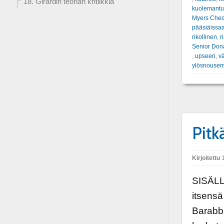
18. Girardin teorian kritiikkiä
kuolemant
Myers Che
pääsiäissa
rikollinen
,
r
Senior Don
,
upseeri
,
v
ylösnouse
Pitk
Kirjoitettu
1
SISÄLL
itsens
Barabb