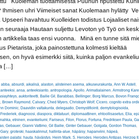
ettu Kuoleman tuottamisesta Puuhun ripustettu Kun
Ihmisen uhri Viimeiset sanat Kuolemaan hylätty Ve
 Upseeri havahtuu Kuolleiden todistus Lojaaliset nai
n seuraaja Hautaan suljettu Levoton yö Työ on kesk
n artikkelia taas ensi vuonna. Minä en tunne sitä mi
s Pietarista, joka painostettuna kolmesti kieltää
en, on hyvä esimerkki siitä, kuinka paljon evankeli
a […]
:
abba
,
absurdi
,
aikalisä
,
alaston
,
alisteinen asema
,
alkuseurakunta
,
Ann W. Astell
,
 anteeksi
,
ansa
,
anteeksianto
,
antropologia
,
Apollo
,
Arimatialainen
,
Armstrong Kar
asiayhteys
,
auktoriteetti
,
Bailie Gil
,
Barabbas
,
Bellinger
,
Borg Marcus
,
Bovon Franqo
k
,
Brown Raymond
,
Calvary
,
Ched Myers
,
Christoph Wolf
,
Cicero
,
cognito extra ord
hn Dominic
,
Daavidin valtakunta
,
delegaatio
,
Demystifiointi
,
demytologisoida
,
 Frederiek
,
diagnoosi
,
diaspora
,
diktatuuri
,
diplomaattinen
,
ehtoollisasetus
,
Elia
,
ep
inahka
,
etninen
,
evankeliumi
,
Fariseus
,
Filon
,
Florus
,
Fortuna
,
Fredriksen Paula
,
Ga
nas
,
Gebauer
,
Gianni Vattimo
,
Gil Bailie
,
Ginter Gebauer
,
Golgata
,
Gordon Thomas
,
 Gary
,
groteski
,
haaskalinnut
,
hallinta-alue
,
häpäisy
,
hapanviini
,
häpeä
,
sten palatsi
,
hauta
,
häväistys
,
Heim Mark. S
,
Herodes
,
Herodes Antipas
,
Herzog II