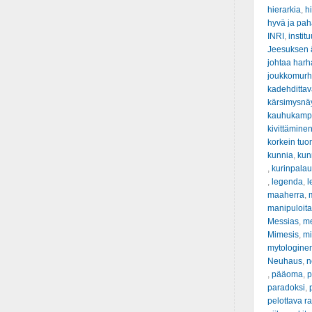
hierarkia
,
hi
hyvä ja pah
INRI
,
institu
Jeesuksen ä
johtaa har
joukkomur
kadehditta
kärsimysnä
kauhukamp
kivittämine
korkein tuo
kunnia
,
kunn
,
kurinpalau
,
legenda
,
l
maaherra
,
manipuloit
Messias
,
m
Mimesis
,
mi
mytologine
Neuhaus
,
n
,
pääoma
,
p
paradoksi
,
pelottava ra