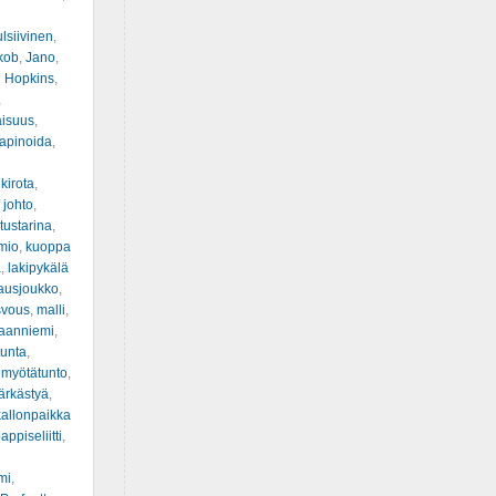
lsiivinen
,
kob
,
Jano
,
 Hopkins
,
,
aisuus
,
apinoida
,
,
kirota
,
 johto
,
ustarina
,
mio
,
kuoppa
a
,
lakipykälä
ausjoukko
,
svous
,
malli
,
kaanniemi
,
tunta
,
,
myötätunto
,
ärkästyä
,
allonpaikka
appiseliitti
,
mi
,