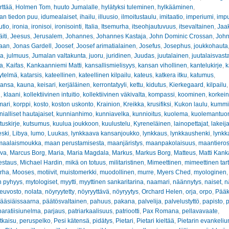
rttää
,
Holmen Tom
,
huuto Jumalalle
,
hylätyksi tuleminen
,
hylkääminen
,
an tiedon puu
,
idumealaiset
,
ihailu
,
illuusio
,
ilmoitustaulu
,
imitaatio
,
imperiumi
,
impu
utio
,
ironia
,
ironisoi
,
ironisointi
,
Italia
,
Itsemurha
,
itseohjautuvuus
,
itsevaltainen
,
Jaa
iti
,
Jeesus
,
Jerusalem
,
Johannes
,
Johannes Kastaja
,
John Dominic Crossan
,
John
haan
,
Jonas Gardell
,
Joosef
,
Joosef arimatialainen
,
Josefus
,
Josephus
,
joukkohauta
ha
,
julmuus
,
Jumalan valtakunta
,
juoru
,
juridinen
,
Juudas
,
juutalainen
,
juutalaisvast
va
,
Kaifas
,
Kankaanniemi Matti
,
kansallismielisyys
,
kansan vihollinen
,
kantelukirje
,
k
ytelmä
,
katarsis
,
kateellinen
,
kateellinen kilpailu
,
kateus
,
katkera itku
,
katumus
,
ansa
,
kauna
,
keisari
,
kerjäläinen
,
kerrontatyyli
,
kettu
,
kidutus
,
Kierkegaard
,
kilpailu
n
,
klaani
,
kollektiivinen intuitio
,
kollektiivinen väkivalta
,
kompassi
,
koominen
,
korkein
mari
,
korppi
,
kosto
,
koston uskonto
,
Krainion
,
Kreikka
,
krusifiksi
,
Kukon laulu
,
kummit
ialliset hautajaiset
,
kunnianhimo
,
kunniavelka
,
kunnioitus
,
kuolema
,
kuolemantuo
tuskirje
,
kutsumus
,
kuulua joukkoon
,
kuulustelu
,
Kyreneläinen
,
lainopettajat
,
lakeij
eski
,
Libya
,
lumo
,
Luukas
,
lynkkaava kansanjoukko
,
lynkkaus
,
lynkkaushenki
,
lynkk
maalaismoukka
,
maan perustamisesta
,
maanjäristys
,
maanpakolaisuus
,
maantiero
ava
,
Marcus Borg
,
Maria
,
Maria Magdala
,
Markus
,
Markus Borg
,
Matteus
,
Matti Kan
estaus
,
Michael Hardin
,
mikä on totuus
,
militaristinen
,
Mimeettinen
,
mimeettinen tar
rha
,
Mooses
,
motiivit
,
muistomerkki
,
muodollinen
,
murre
,
Myers Ched
,
myologinen
n pyhyys
,
mytologiset
,
myytti
,
myyttinen sankaritarina
,
naamari
,
näännytys
,
naiset
,
n
euvosto
,
nolata
,
nöyryytetty
,
nöyryyttävä
,
nöyryytys
,
Orchard Helen
,
orja
,
orpo
,
Pääk
ääsiäissaarna
,
päätösvaltainen
,
pahuus
,
pakana
,
palvelija
,
palvelustyttö
,
papisto
,
p
paratiisiunelma
,
parjaus
,
patriarkaalisuus
,
patriootti
,
Pax Romana
,
pellavavaate
,
tkaisu
,
peruspelko
,
Pesi kätensä
,
pidätys
,
Pietari
,
Pietari kieltää
,
Pietarin evankeliu