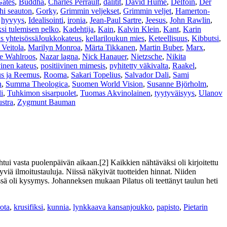
Gates
,
Buddha
,
Charles Perrault
,
dalitit
,
David Hume
,
Delfoin
,
Der
hi seauton
,
Gorky
,
Grimmin veljekset
,
Grimmin veljet
,
Hamerton-
,
hyvyys
,
Idealisointi
,
ironia
,
Jean-Paul Sartre
,
Jeesus
,
John Rawlin
,
si tulemisen pelko
,
Kadehtija
,
Kain
,
Kalvin Klein
,
Kant
,
Karin
us yhteisössäJoukkokateus
,
kellariloukun mies
,
Keteellisuus
,
Kibbutsi
,
 Veitola
,
Marilyn Monroa
,
Märta Tikkanen
,
Martin Buber
,
Marx
,
e Wahlroos
,
Nazar lagna
,
Nick Hanauer
,
Nietzsche
,
Nikita
vinen kateus
,
positiivinen mimesis
,
pyhitetty väkivalta
,
Raakel
,
s ja Reemus
,
Rooma
,
Sakari Topelius
,
Salvador Dali
,
Sami
n
,
Summa Theologica
,
Suomen World Vision
,
Susanne Björholm
,
i
,
Tuhkimon sisarpuolet
,
Tuomas Akvinolainen
,
tyytyväisyys
,
Ulanov
stra
,
Zygmunt Bauman
ahtui vasta puolenpäivän aikaan.[2] Kaikkien nähtäväksi oli kirjoitettu
yviä ilmoitustauluja. Niissä näkyivät tuotteiden hinnat. Niiden
tässä oli kysymys. Johanneksen mukaan Pilatus oli teettänyt taulun heti
rota
,
krusifiksi
,
kunnia
,
lynkkaava kansanjoukko
,
papisto
,
Pietarin