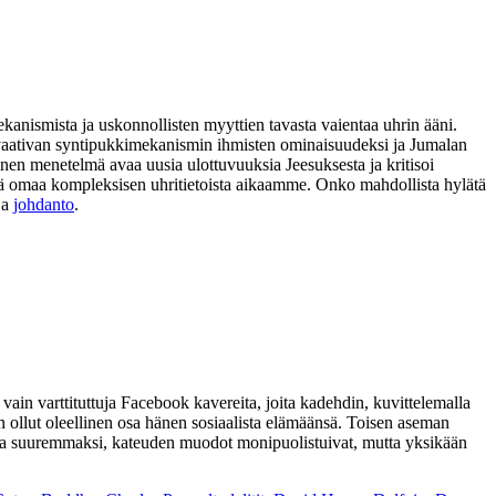
ekanismista ja uskonnollisten myyttien tavasta vaientaa uhrin ääni.
ia vaativan syntipukkimekanismin ihmisten ominaisuudeksi ja Jumalan
nen menetelmä avaa uusia ulottuvuuksia Jeesuksesta ja kritisoi
 sekä omaa kompleksisen uhritietoista aikaamme. Onko mahdollista hylätä
ja
johdanto
.
ain varttituttuja Facebook kavereita, joita kadehdin, kuvittelemalla
n ollut oleellinen osa hänen sosiaalista elämäänsä. Toisen aseman
umaa suuremmaksi, kateuden muodot monipuolistuivat, mutta yksikään