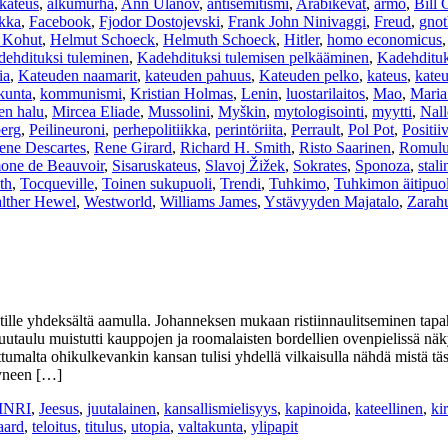
kateus
,
alkumurha
,
Ann Ulanov
,
antisemitismi
,
Arabikevät
,
armo
,
Bill 
ikka
,
Facebook
,
Fjodor Dostojevski
,
Frank John Ninivaggi
,
Freud
,
gnot
 Kohut
,
Helmut Schoeck
,
Helmuth Schoeck
,
Hitler
,
homo economicus
dehdituksi tuleminen
,
Kadehdituksi tulemisen pelkääminen
,
Kadehdituk
ia
,
Kateuden naamarit
,
kateuden pahuus
,
Kateuden pelko
,
kateus
,
kate
skunta
,
kommunismi
,
Kristian Holmas
,
Lenin
,
luostarilaitos
,
Mao
,
Maria
en halu
,
Mircea Eliade
,
Mussolini
,
Myškin
,
mytologisointi
,
myytti
,
Nall
erg
,
Peilineuroni
,
perhepolitiikka
,
perintöriita
,
Perrault
,
Pol Pot
,
Positii
ene Descartes
,
Rene Girard
,
Richard H. Smith
,
Risto Saarinen
,
Romulu
one de Beauvoir
,
Sisaruskateus
,
Slavoj Žižek
,
Sokrates
,
Sponoza
,
stali
th
,
Tocqueville
,
Toinen sukupuoli
,
Trendi
,
Tuhkimo
,
Tuhkimon äitipuol
lther Hewel
,
Westworld
,
Williams James
,
Ystävyyden Majatalo
,
Zarahu
 ristille yhdeksältä aamulla. Johanneksen mukaan ristiinnaulitseminen tap
puutaulu muistutti kauppojen ja roomalaisten bordellien ovenpielissä näk
 Sattumalta ohikulkevankin kansan tulisi yhdellä vilkaisulla nähdä mistä 
styneen […]
INRI
,
Jeesus
,
juutalainen
,
kansallismielisyys
,
kapinoida
,
kateellinen
,
ki
aard
,
teloitus
,
titulus
,
utopia
,
valtakunta
,
ylipapit