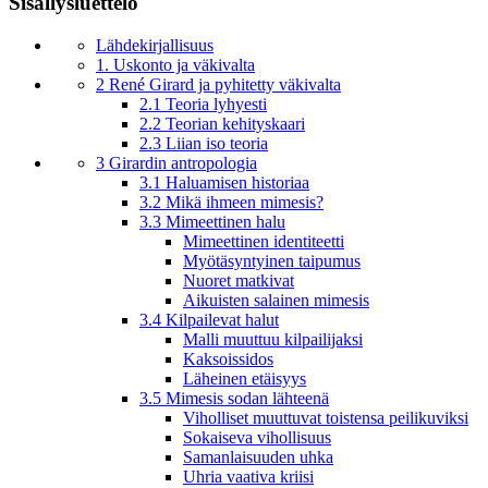
Sisällysluettelo
Lähdekirjallisuus
1. Uskonto ja väkivalta
2 René Girard ja pyhitetty väkivalta
2.1 Teoria lyhyesti
2.2 Teorian kehityskaari
2.3 Liian iso teoria
3 Girardin antropologia
3.1 Haluamisen historiaa
3.2 Mikä ihmeen mimesis?
3.3 Mimeettinen halu
Mimeettinen identiteetti
Myötäsyntyinen taipumus
Nuoret matkivat
Aikuisten salainen mimesis
3.4 Kilpailevat halut
Malli muuttuu kilpailijaksi
Kaksoissidos
Läheinen etäisyys
3.5 Mimesis sodan lähteenä
Viholliset muuttuvat toistensa peilikuviksi
Sokaiseva vihollisuus
Samanlaisuuden uhka
Uhria vaativa kriisi