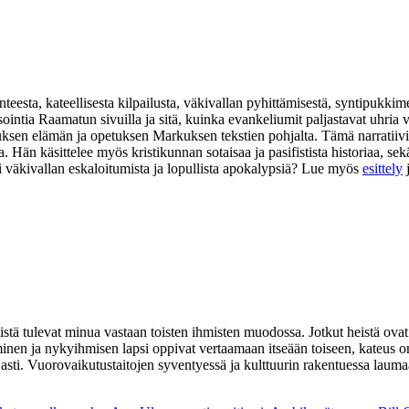
eesta, kateellisesta kilpailusta, väkivallan pyhittämisestä, syntipukkim
isointia Raamatun sivuilla ja sitä, kuinka evankeliumit paljastavat uhr
suksen elämän ja opetuksen Markuksen tekstien pohjalta. Tämä narratiivi
na. Hän käsittelee myös kristikunnan sotaisaa ja pasifistista historiaa,
i väkivallan eskaloitumista ja lopullista apokalypsiä? Lue myös
esittely
tä tulevat minua vastaan toisten ihmisten muodossa. Jotkut heistä ovat v
minen ja nykyihmisen lapsi oppivat vertaamaan itseään toiseen, kateus o
 asti. Vuorovaikutustaitojen syventyessä ja kulttuurin rakentuessa la