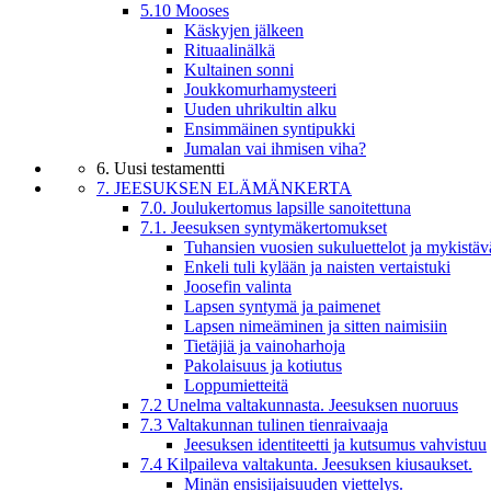
5.10 Mooses
Käskyjen jälkeen
Rituaalinälkä
Kultainen sonni
Joukkomurhamysteeri
Uuden uhrikultin alku
Ensimmäinen syntipukki
Jumalan vai ihmisen viha?
6. Uusi testamentti
7. JEESUKSEN ELÄMÄNKERTA
7.0. Joulukertomus lapsille sanoitettuna
7.1. Jeesuksen syntymäkertomukset
Tuhansien vuosien sukuluettelot ja mykistäv
Enkeli tuli kylään ja naisten vertaistuki
Joosefin valinta
Lapsen syntymä ja paimenet
Lapsen nimeäminen ja sitten naimisiin
Tietäjiä ja vainoharhoja
Pakolaisuus ja kotiutus
Loppumietteitä
7.2 Unelma valtakunnasta. Jeesuksen nuoruus
7.3 Valtakunnan tulinen tienraivaaja
Jeesuksen identiteetti ja kutsumus vahvistuu
7.4 Kilpaileva valtakunta. Jeesuksen kiusaukset.
Minän ensisijaisuuden viettelys.