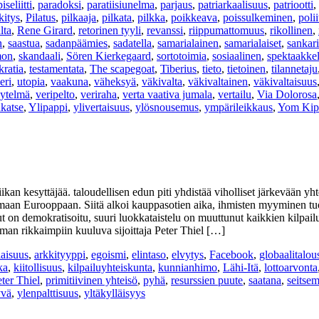
iseliitti
,
paradoksi
,
paratiisiunelma
,
parjaus
,
patriarkaalisuus
,
patriootti
,
kitys
,
Pilatus
,
pilkaaja
,
pilkata
,
pilkka
,
poikkeava
,
poissulkeminen
,
polii
lta
,
Rene Girard
,
retorinen tyyli
,
revanssi
,
riippumattomuus
,
rikollinen
,
n
,
saastua
,
sadanpäämies
,
sadatella
,
samarialainen
,
samarialaiset
,
sankari
mon
,
skandaali
,
Sören Kierkegaard
,
sortotoimia
,
sosiaalinen
,
spektaakkel
kratia
,
testamentata
,
The scapegoat
,
Tiberius
,
tieto
,
tietoinen
,
tilannetaju
eri
,
utopia
,
vaakuna
,
väheksyä
,
väkivalta
,
väkivaltainen
,
väkivaltaisuus
äytelmä
,
veripelto
,
veriraha
,
verta vaativa jumala
,
vertailu
,
Via Dolorosa
nkatse
,
Ylipappi
,
ylivertaisuus
,
ylösnousemus
,
ympärileikkaus
,
Yom Kip
ikan kesyttäjää. taloudellisen edun piti yhdistää viholliset järkevään y
maan Eurooppaan. Siitä alkoi kauppasotien aika, ihmisten myyminen tuotan
t on demokratisoitu, suuri luokkataistelu on muuttunut kaikkien kilpai
man rikkaimpiin kuuluva sijoittaja Peter Thiel […]
iaisuus
,
arkkityyppi
,
egoismi
,
elintaso
,
elvytys
,
Facebook
,
globaalitalou
ka
,
kiitollisuus
,
kilpailuyhteiskunta
,
kunnianhimo
,
Lähi-Itä
,
lottoarvonta
ter Thiel
,
primitiivinen yhteisö
,
pyhä
,
resurssien puute
,
saatana
,
seitse
yvä
,
ylenpalttisuus
,
yltäkylläisyys