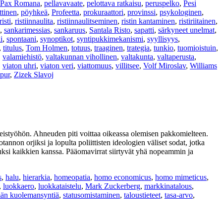
Pax Romana
,
pellavavaate
,
pelottava ratkaisu
,
peruspelko
,
Pesi
ttinen
,
pöyhkeä
,
Profeetta
,
prokuraattori
,
provinssi
,
psykologinen
,
risti
,
ristiinnaulita
,
ristiinnaulitseminen
,
ristin kantaminen
,
ristiriitainen
,
,
sankarimessias
,
sankaruus
,
Santala Risto
,
sapatti
,
särkyneet unelmat
,
i
,
spontaani
,
synoptikot
,
syntipukkimekanismi
,
syyllisyys
,
,
titulus
,
Tom Holmen
,
totuus
,
traaginen
,
trategia
,
tunkio
,
tuomioistuin
,
,
valamiehistö
,
valtakunnan vihollinen
,
valtakunta
,
valtaperusta
,
,
viaton uhri
,
viaton veri
,
viattomuus
,
villitsee
,
Volf Miroslav
,
Williams
pur
,
Zizek Slavoj
hteistyöhön. Ahneuden piti voittaa oikeassa olemisen pakkomielteen.
non orjiksi ja lopulta poliittisten ideologien väliset sodat, jotka
luksi kaikkien kanssa. Pääomavirrat siirtyvät yhä nopeammin ja
s
,
halu
,
hierarkia
,
homeopatia
,
homo economicus
,
homo mimeticus
,
,
luokkaero
,
luokkataistelu
,
Mark Zuckerberg
,
markkinatalous
,
män kuolemansyntiä
,
statusomistaminen
,
taloustieteet
,
tasa-arvo
,