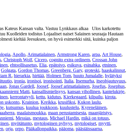
as Kateus Kansan valta. Vastuu Lynkkaus alkaa Ulos karkotettu
 Kuolleiden todistus Lojaaliset naiset Salainen seuraaja Hautaan
lmesti kieltää Jeesuksen, on hyvä esimerkki siitä, kuinka paljon
ologia
,
Apollo
,
Arimatialainen
,
Armstrong Karen
,
arpa
,
Art House
,
s
,
Christoph Wolf
,
Cicero
,
cognito extra ordinem
,
Crossan John
inen
,
ehtoollisasetus
,
Elia
,
epätoivo
,
esikuva
,
esinahka
,
etninen
,
,
Golgata
,
Gordon Thomas
,
Greenberg. Gary
,
groteski
,
haaskalinnut
,
liam R
,
hierarkia
,
hirttää
,
Holmen Tom
,
huuto Jumalalle
,
hylätyksi
tituutio
,
ironia
,
ironisoi
,
ironisointi
,
Italia
,
Itsemurha
,
itseohjautuvuus
,
haan
,
Jonas Gardell
,
Joosef
,
Joosef arimatialainen
,
Josefus
,
Josephus
,
aanniemi Matti
,
kansallismielisyys
,
kansan vihollinen
,
kantelukirje
,
äinen
,
kerrontatyyli
,
kettu
,
kidutus
,
Kierkegaard
,
kilpailu
,
kirota
,
on uskonto
,
Krainion
,
Kreikka
,
krusifiksi
,
Kukon laulu
,
je
,
kutsumus
,
kuulua joukkoon
,
kuulustelu
,
Kyreneläinen
,
aaherra
,
maalaismoukka
,
maan perustamisesta
,
maanjäristys
,
anniemi
,
Messias
,
mestaus
,
Michael Hardin
,
mikä on totuus
,
inen
,
myötätunto
,
mytologinen pyhyys
,
mytologiset
,
myytti
,
en
,
orja
,
orpo
,
Pääkallonpaikka
,
pääoma
,
pääsiäissaarna
,