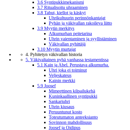
3.6 Syntipukkimekanismi
3.7 Ritualisoitu uhraaminen
3.8 Tabut, kiellot ja käskyt
Uhrikultuurin perinnönkantajat
Pyhän ja väkivallan rakoileva liitto
3.9 Myytin merkitys
Alkumurhan peitetarina
Uhrin vaientaminen ja syyllistäminen
Väkivallan pyhittäjä
3.10 Myytin murtajat
4. Pyhitetyn väkivallan historia
5. Väkivaltainen pyhä vanhassa testamentissa
5.1 Kain ja Abel. Perustava alkumurha.
Uhri joka ei toiminut
Veljeskateus
Kainin merkki
5.9 Joosef
Mimeettinen kilpailukehä
Kuninkaallinen syntipukki
Sankariuhri
Uhrin kiusaus
Peruuntunut kosto
Toteutumaton anteeksianto
Sovinnon mahdollisuus
Joosef ja Oidipus