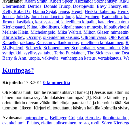
Avainsanat:
Adam Smith
,
Albert Speer
,
Alexsandr Solzhenitsyn
,
Alku
Ubermensch
,
Derrida
,
Donald Trump
,
Dostojevski
,
Envy Theory
,
eti
Kelly Robert G
,
Hanna Segal
,
häpeä
,
Hegel
,
Heikki Ikäheimo
,
Heinz
Joosef
,
Julkkis
,
Jumala on tapettu
,
Jung
,
kääntyminen
,
Kadehdittu
,
ka
Jironet
,
kastijako
,
kastisysteemi
,
kateellinen kilpailu
,
kateuden anatom
Kierkegaard
,
Kiina
,
kiitollisuus
,
kilpailematon mimesis
,
kilpailuyhtei
Melanie Klein
,
Michelangelo
,
Mika Waltari
,
Milton Glaser
,
mimeettin
Khrushchev
,
Occupy
,
oikeudenmukaisuus
,
Olli Sinivaara
,
Otto Kernb
Rafaello
,
rakkaus
,
Ranskan vallankumous
,
rehellinen kohtaaminen
,
R
Myllyniemi
,
Schoeck
,
Schopenhauer
,
Scopenhauer
,
seuraaminen
,
Sim
syntipukki
,
syyllisyys
,
tabu
,
Terho Pursiainen
,
The Sickness unto Dea
Barry & Ann
,
utopia
,
väkivalta
,
vanhempien kateus
,
vertaiskateus
,
Wa
Kuningas?
Kirjoitettu
17.3.2011
0 kommenttia
Oli kolmas tunti, kun he ristiinnaulitsivat hänet.[1] Jeesus naulattiin
hänen tuomionsa syy: ’Juutalaisten kuningas’.[3]. Ristille kiinnitetty 
odotettiinkin olevan vähän liioiteltuja: parasta sitä ja hienointa tätä.
tuomion jälkeen. Kirjuri oli toteuttanut käskyn kaikilla kolmella sivi
Avainsanat:
antropologia
,
Bellinger
,
Golgata
,
Herodes
,
ilmoitustaulu
,
evankeliumi
,
Pilatus
,
ristiinnaulitseminen
,
roisto
,
rooli
,
Sören Kierkeg