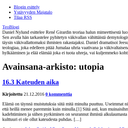
Blogin esittely
Ystävyyden Majatalo
Tilaa RSS
TeoBlogi
Daniel Nylund esittelee René Girardin teoriaa halun mimeettisestä luont
Sen avulla hän tarkastelee pyhitetyn väkivallan vähittäistä demytolog
täysin väkivallattomaksi ihmisten rakastajaksi. Daniel dramatisoi Jee
teologiaa, joka edelleen pitää Jumalaa uhria vaativana ja väkivaltaise
hylkääminen ja elää elämää joka ei tuota uhreja, vai kuljemmeko koht
Avainsana-arkisto:
utopia
16.3 Kateuden aika
Kirjoitettu
21.12.2016
0 kommenttia
Elämä on täynnä muistutuksia siitä mitä minulta puuttuu. Useimmat niis
että heillä menee paremmin kuin minulla.[1] Siitä asti, kun muinaisih
kadehtiminen ja siihen pyrkiminen on seurannut ihmistä alkulaumasta
kulttuuri ei ole ollut kateudesta puhdas. […]