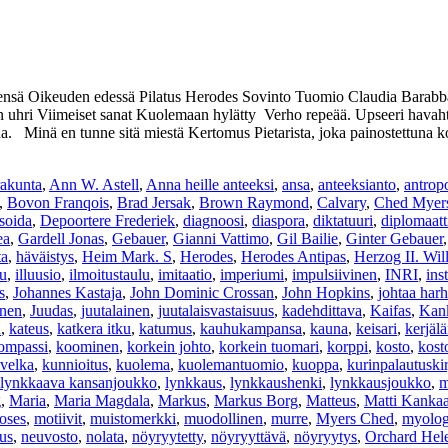
sä Oikeuden edessä Pilatus Herodes Sovinto Tuomio Claudia Barabb
uhri Viimeiset sanat Kuolemaan hylätty Verho repeää. Upseeri havahtuu
na. Minä en tunne sitä miestä Kertomus Pietarista, joka painostettuna ko
rakunta
,
Ann W. Astell
,
Anna heille anteeksi
,
ansa
,
anteeksianto
,
antrop
,
Bovon Franqois
,
Brad Jersak
,
Brown Raymond
,
Calvary
,
Ched Myer
soida
,
Depoortere Frederiek
,
diagnoosi
,
diaspora
,
diktatuuri
,
diplomaatt
ea
,
Gardell Jonas
,
Gebauer
,
Gianni Vattimo
,
Gil Bailie
,
Ginter Gebauer
ta
,
häväistys
,
Heim Mark. S
,
Herodes
,
Herodes Antipas
,
Herzog II. Wil
lu
,
illuusio
,
ilmoitustaulu
,
imitaatio
,
imperiumi
,
impulsiivinen
,
INRI
,
ins
s
,
Johannes Kastaja
,
John Dominic Crossan
,
John Hopkins
,
johtaa har
inen
,
Juudas
,
juutalainen
,
juutalaisvastaisuus
,
kadehdittava
,
Kaifas
,
Kank
u
,
kateus
,
katkera itku
,
katumus
,
kauhukampansa
,
kauna
,
keisari
,
kerjäl
ompassi
,
koominen
,
korkein johto
,
korkein tuomari
,
korppi
,
kosto
,
kost
velka
,
kunnioitus
,
kuolema
,
kuolemantuomio
,
kuoppa
,
kurinpalautuskir
lynkkaava kansanjoukko
,
lynkkaus
,
lynkkaushenki
,
lynkkausjoukko
,
m
g
,
Maria
,
Maria Magdala
,
Markus
,
Markus Borg
,
Matteus
,
Matti Kanka
oses
,
motiivit
,
muistomerkki
,
muodollinen
,
murre
,
Myers Ched
,
myolog
us
,
neuvosto
,
nolata
,
nöyryytetty
,
nöyryyttävä
,
nöyryytys
,
Orchard Hel