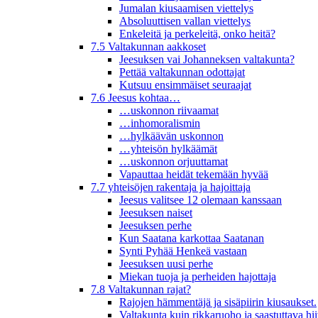
Jumalan kiusaamisen viettelys
Absoluuttisen vallan viettelys
Enkeleitä ja perkeleitä, onko heitä?
7.5 Valtakunnan aakkoset
Jeesuksen vai Johanneksen valtakunta?
Pettää valtakunnan odottajat
Kutsuu ensimmäiset seuraajat
7.6 Jeesus kohtaa…
…uskonnon riivaamat
…inhomoralismin
…hylkäävän uskonnon
…yhteisön hylkäämät
…uskonnon orjuuttamat
Vapauttaa heidät tekemään hyvää
7.7 yhteisöjen rakentaja ja hajoittaja
Jeesus valitsee 12 olemaan kanssaan
Jeesuksen naiset
Jeesuksen perhe
Kun Saatana karkottaa Saatanan
Synti Pyhää Henkeä vastaan
Jeesuksen uusi perhe
Miekan tuoja ja perheiden hajottaja
7.8 Valtakunnan rajat?
Rajojen hämmentäjä ja sisäpiirin kiusaukset.
Valtakunta kuin rikkaruoho ja saastuttava hi