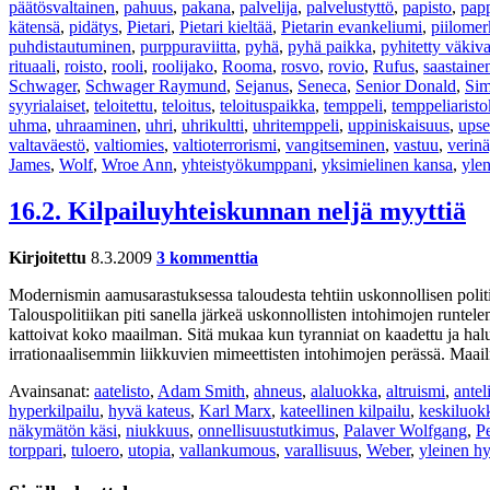
päätösvaltainen
,
pahuus
,
pakana
,
palvelija
,
palvelustyttö
,
papisto
,
papp
kätensä
,
pidätys
,
Pietari
,
Pietari kieltää
,
Pietarin evankeliumi
,
piilomer
puhdistautuminen
,
purppuraviitta
,
pyhä
,
pyhä paikka
,
pyhitetty väkiva
rituaali
,
roisto
,
rooli
,
roolijako
,
Rooma
,
rosvo
,
rovio
,
Rufus
,
saastaine
Schwager
,
Schwager Raymund
,
Sejanus
,
Seneca
,
Senior Donald
,
Si
syyrialaiset
,
teloitettu
,
teloitus
,
teloituspaikka
,
temppeli
,
temppeliaristo
uhma
,
uhraaminen
,
uhri
,
uhrikultti
,
uhritemppeli
,
uppiniskaisuus
,
upse
valtaväestö
,
valtiomies
,
valtioterrorismi
,
vangitseminen
,
vastuu
,
verin
James
,
Wolf
,
Wroe Ann
,
yhteistyökumppani
,
yksimielinen kansa
,
yle
16.2. Kilpailuyhteiskunnan neljä myyttiä
Kirjoitettu
8.3.2009
3 kommenttia
Modernismin aamusarastuksessa taloudesta tehtiin uskonnollisen politi
Talouspolitiikan piti sanella järkeä uskonnollisten intohimojen runtele
kattoivat koko maailman. Sitä mukaa kun tyranniat on kaadettu ja halu
irrationaalisemmin liikkuvien mimeettisten intohimojen perässä. Maail
Avainsanat:
aatelisto
,
Adam Smith
,
ahneus
,
alaluokka
,
altruismi
,
antel
hyperkilpailu
,
hyvä kateus
,
Karl Marx
,
kateellinen kilpailu
,
keskiluok
näkymätön käsi
,
niukkuus
,
onnellisuustutkimus
,
Palaver Wolfgang
,
Pe
torppari
,
tuloero
,
utopia
,
vallankumous
,
varallisuus
,
Weber
,
yleinen h