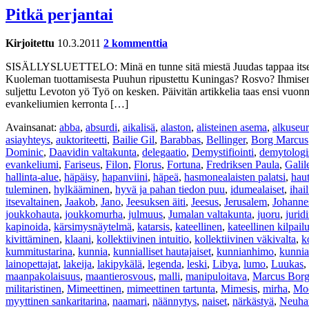
Pitkä perjantai
Kirjoitettu
10.3.2011
2 kommenttia
SISÄLLYSLUETTELO: Minä en tunne sitä miestä Juudas tappaa itsen
Kuoleman tuottamisesta Puuhun ripustettu Kuningas? Rosvo? Ihmisen 
suljettu Levoton yö Työ on kesken. Päivitän artikkelia taas ensi vuon
evankeliumien kerronta […]
Avainsanat:
abba
,
absurdi
,
aikalisä
,
alaston
,
alisteinen asema
,
alkuseu
asiayhteys
,
auktoriteetti
,
Bailie Gil
,
Barabbas
,
Bellinger
,
Borg Marcus
Dominic
,
Daavidin valtakunta
,
delegaatio
,
Demystifiointi
,
demytologi
evankeliumi
,
Fariseus
,
Filon
,
Florus
,
Fortuna
,
Fredriksen Paula
,
Galil
hallinta-alue
,
häpäisy
,
hapanviini
,
häpeä
,
hasmonealaisten palatsi
,
hau
tuleminen
,
hylkääminen
,
hyvä ja pahan tiedon puu
,
idumealaiset
,
ihai
itsevaltainen
,
Jaakob
,
Jano
,
Jeesuksen äiti
,
Jeesus
,
Jerusalem
,
Johanne
joukkohauta
,
joukkomurha
,
julmuus
,
Jumalan valtakunta
,
juoru
,
jurid
kapinoida
,
kärsimysnäytelmä
,
katarsis
,
kateellinen
,
kateellinen kilpail
kivittäminen
,
klaani
,
kollektiivinen intuitio
,
kollektiivinen väkivalta
,
k
kummitustarina
,
kunnia
,
kunnialliset hautajaiset
,
kunnianhimo
,
kunnia
lainopettajat
,
lakeija
,
lakipykälä
,
legenda
,
leski
,
Libya
,
lumo
,
Luukas
,
maanpakolaisuus
,
maantierosvous
,
malli
,
manipuloitava
,
Marcus Bor
militaristinen
,
Mimeettinen
,
mimeettinen tartunta
,
Mimesis
,
mirha
,
Mo
myyttinen sankaritarina
,
naamari
,
näännytys
,
naiset
,
närkästyä
,
Neuha