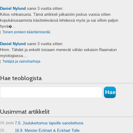
Daniel Nylund
sanoi
3 vuotta sitten:
Kiitos rohkaisusta. Tämä artikkeli julkaistiin joskus vuosia sitten
kopulukiusaamista käsittelevässä lehdessä myös ja sai silloin paljon
hyvä�...
⌊
Toisen posken kääntämisestä
Daniel Nylund
sanoi
3 vuotta sitten:
Hmm. Tähdet ja enkelit tosiaam menevät vähän sekaisin Raamatun
mytologiassa....
⌊
Tietäjiä ja vainoharhoja
Hae teoblogista
Uusimmat artikkelit
19. joulu
7.0. Joulukertomus lapsille sanoitettuna
15.
16.9. Meister Eckhart & Eckhart Tolle