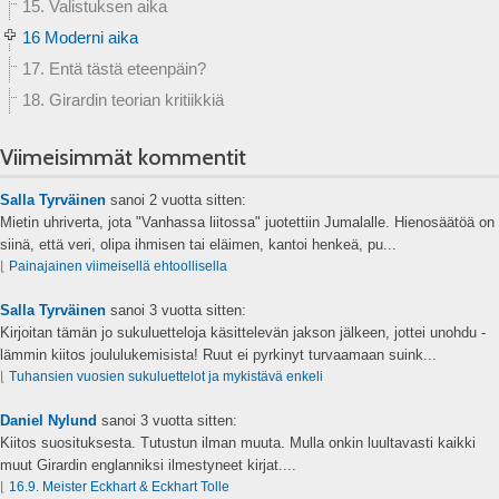
15. Valistuksen aika
16 Moderni aika
17. Entä tästä eteenpäin?
18. Girardin teorian kritiikkiä
Viimeisimmät kommentit
Salla Tyrväinen
sanoi
2 vuotta sitten:
Mietin uhriverta, jota "Vanhassa liitossa" juotettiin Jumalalle. Hienosäätöä on
siinä, että veri, olipa ihmisen tai eläimen, kantoi henkeä, pu...
⌊
Painajainen viimeisellä ehtoollisella
Salla Tyrväinen
sanoi
3 vuotta sitten:
Kirjoitan tämän jo sukuluetteloja käsittelevän jakson jälkeen, jottei unohdu -
lämmin kiitos joululukemisista! Ruut ei pyrkinyt turvaamaan suink...
⌊
Tuhansien vuosien sukuluettelot ja mykistävä enkeli
Daniel Nylund
sanoi
3 vuotta sitten:
Kiitos suosituksesta. Tutustun ilman muuta. Mulla onkin luultavasti kaikki
muut Girardin englanniksi ilmestyneet kirjat....
⌊
16.9. Meister Eckhart & Eckhart Tolle