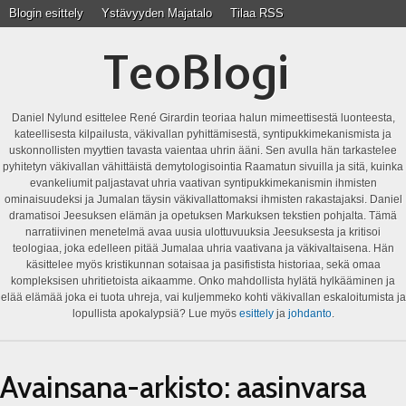
Blogin esittely
Ystävyyden Majatalo
Tilaa RSS
TeoBlogi
Daniel Nylund esittelee René Girardin teoriaa halun mimeettisestä luonteesta,
kateellisesta kilpailusta, väkivallan pyhittämisestä, syntipukkimekanismista ja
uskonnollisten myyttien tavasta vaientaa uhrin ääni. Sen avulla hän tarkastelee
pyhitetyn väkivallan vähittäistä demytologisointia Raamatun sivuilla ja sitä, kuinka
evankeliumit paljastavat uhria vaativan syntipukkimekanismin ihmisten
ominaisuudeksi ja Jumalan täysin väkivallattomaksi ihmisten rakastajaksi. Daniel
dramatisoi Jeesuksen elämän ja opetuksen Markuksen tekstien pohjalta. Tämä
narratiivinen menetelmä avaa uusia ulottuvuuksia Jeesuksesta ja kritisoi
teologiaa, joka edelleen pitää Jumalaa uhria vaativana ja väkivaltaisena. Hän
käsittelee myös kristikunnan sotaisaa ja pasifistista historiaa, sekä omaa
kompleksisen uhritietoista aikaamme. Onko mahdollista hylätä hylkääminen ja
elää elämää joka ei tuota uhreja, vai kuljemmeko kohti väkivallan eskaloitumista ja
lopullista apokalypsiä? Lue myös
esittely
ja
johdanto
.
Avainsana-arkisto:
aasinvarsa