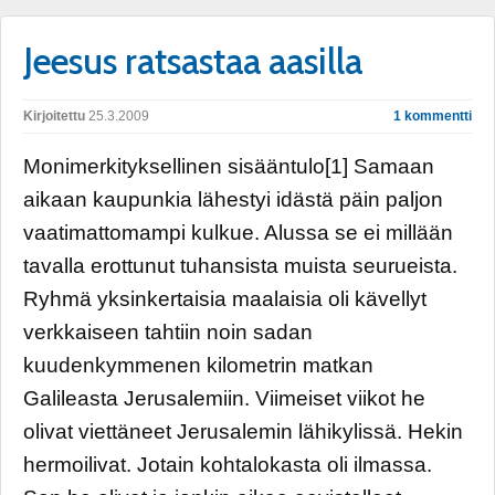
Jeesus ratsastaa aasilla
Kirjoitettu
25.3.2009
1 kommentti
Monimerkityksellinen sisääntulo[1] Samaan
aikaan kaupunkia lähestyi idästä päin paljon
vaatimattomampi kulkue. Alussa se ei millään
tavalla erottunut tuhansista muista seurueista.
Ryhmä yksinkertaisia maalaisia oli kävellyt
verkkaiseen tahtiin noin sadan
kuudenkymmenen kilometrin matkan
Galileasta Jerusalemiin. Viimeiset viikot he
olivat viettäneet Jerusalemin lähikylissä. Hekin
hermoilivat. Jotain kohtalokasta oli ilmassa.