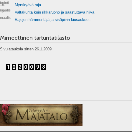
heinä
16.
Myrskyävä raja
maalis
12.
Valtakunta kuin rikkaruoho ja saastuttava hiiva
maalis
Rajojen hämmentäjä ja sisäpiirin kiusaukset.
Mimeettinen tartuntatilasto
Sivulatauksia sitten 26.1.2009