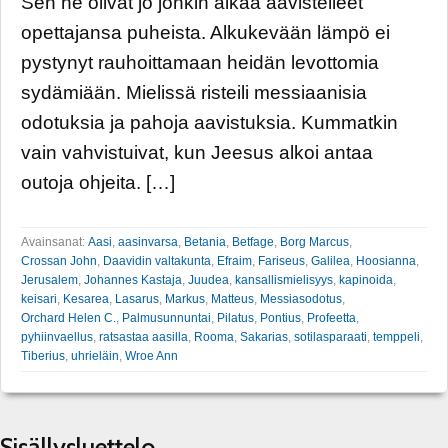
Sen he olivat jo jonkin aikaa aavistelleet
opettajansa puheista. Alkukevään lämpö ei
pystynyt rauhoittamaan heidän levottomia
sydämiään. Mielissä risteili messiaanisia
odotuksia ja pahoja aavistuksia. Kummatkin
vain vahvistuivat, kun Jeesus alkoi antaa
outoja ohjeita. […]
Avainsanat:
Aasi
,
aasinvarsa
,
Betania
,
Betfage
,
Borg Marcus
,
Crossan John
,
Daavidin valtakunta
,
Efraim
,
Fariseus
,
Galilea
,
Hoosianna
,
Jerusalem
,
Johannes Kastaja
,
Juudea
,
kansallismielisyys
,
kapinoida
,
keisari
,
Kesarea
,
Lasarus
,
Markus
,
Matteus
,
Messiasodotus
,
Orchard Helen C.
,
Palmusunnuntai
,
Pilatus
,
Pontius
,
Profeetta
,
pyhiinvaellus
,
ratsastaa aasilla
,
Rooma
,
Sakarias
,
sotilasparaati
,
temppeli
,
Tiberius
,
uhrieläin
,
Wroe Ann
Sisällysluettelo