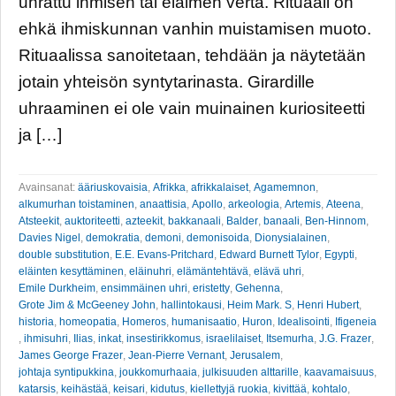
uhrattu ihmisen tai eläimen verta. Rituaali on
ehkä ihmiskunnan vanhin muistamisen muoto.
Rituaalissa sanoitetaan, tehdään ja näytetään
jotain yhteisön syntytarinasta. Girardille
uhraaminen ei ole vain muinainen kuriositeetti
ja […]
Avainsanat:
ääriuskovaisia
,
Afrikka
,
afrikkalaiset
,
Agamemnon
,
alkumurhan toistaminen
,
anaattisia
,
Apollo
,
arkeologia
,
Artemis
,
Ateena
,
Atsteekit
,
auktoriteetti
,
azteekit
,
bakkanaali
,
Balder
,
banaali
,
Ben-Hinnom
,
Davies Nigel
,
demokratia
,
demoni
,
demonisoida
,
Dionysialainen
,
double substitution
,
E.E. Evans-Pritchard
,
Edward Burnett Tylor
,
Egypti
,
eläinten kesyttäminen
,
eläinuhri
,
elämäntehtävä
,
elävä uhri
,
Emile Durkheim
,
ensimmäinen uhri
,
eristetty
,
Gehenna
,
Grote Jim & McGeeney John
,
hallintokausi
,
Heim Mark. S
,
Henri Hubert
,
historia
,
homeopatia
,
Homeros
,
humanisaatio
,
Huron
,
Idealisointi
,
Ifigeneia
,
ihmisuhri
,
Ilias
,
inkat
,
insestirikkomus
,
israelilaiset
,
Itsemurha
,
J.G. Frazer
,
James George Frazer
,
Jean-Pierre Vernant
,
Jerusalem
,
johtaja syntipukkina
,
joukkomurhaaia
,
julkisuuden alttarille
,
kaavamaisuus
,
katarsis
,
keihästää
,
keisari
,
kidutus
,
kiellettyjä ruokia
,
kivittää
,
kohtalo
,