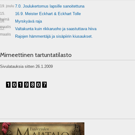
19. joulu
7.0. Joulukertomus lapsille sanoitettuna
15.
16.9. Meister Eckhart & Eckhart Tolle
heinä
16.
Myrskyävä raja
maalis
12.
Valtakunta kuin rikkaruoho ja saastuttava hiiva
maalis
Rajojen hämmentäjä ja sisäpiirin kiusaukset.
Mimeettinen tartuntatilasto
Sivulatauksia sitten 26.1.2009