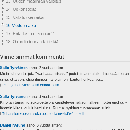
13. Uuden maailman valloitus
14. Uskonsodat
15. Valistuksen aika
16 Moderni aika
17. Entä tästä eteenpäin?
18. Girardin teorian kritiikkiä
Viimeisimmät kommentit
Salla Tyrväinen
sanoi
2 vuotta sitten:
Mietin uhriverta, jota "Vanhassa liitossa" juotettiin Jumalalle. Hienosäätöä on
siinä, että veri, olipa ihmisen tai eläimen, kantoi henkeä, pu...
⌊
Painajainen viimeisellä ehtoollisella
Salla Tyrväinen
sanoi
3 vuotta sitten:
Kirjoitan tämän jo sukuluetteloja käsittelevän jakson jälkeen, jottei unohdu -
lämmin kiitos joululukemisista! Ruut ei pyrkinyt turvaamaan suink...
⌊
Tuhansien vuosien sukuluettelot ja mykistävä enkeli
Daniel Nylund
sanoi
3 vuotta sitten: