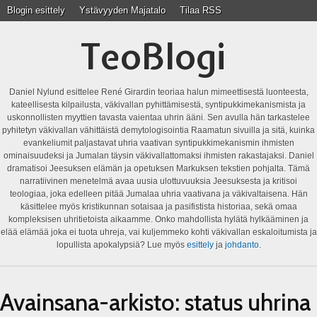
Blogin esittely
Ystävyyden Majatalo
Tilaa RSS
TeoBlogi
Daniel Nylund esittelee René Girardin teoriaa halun mimeettisestä luonteesta,
kateellisesta kilpailusta, väkivallan pyhittämisestä, syntipukkimekanismista ja
uskonnollisten myyttien tavasta vaientaa uhrin ääni. Sen avulla hän tarkastelee
pyhitetyn väkivallan vähittäistä demytologisointia Raamatun sivuilla ja sitä, kuinka
evankeliumit paljastavat uhria vaativan syntipukkimekanismin ihmisten
ominaisuudeksi ja Jumalan täysin väkivallattomaksi ihmisten rakastajaksi. Daniel
dramatisoi Jeesuksen elämän ja opetuksen Markuksen tekstien pohjalta. Tämä
narratiivinen menetelmä avaa uusia ulottuvuuksia Jeesuksesta ja kritisoi
teologiaa, joka edelleen pitää Jumalaa uhria vaativana ja väkivaltaisena. Hän
käsittelee myös kristikunnan sotaisaa ja pasifistista historiaa, sekä omaa
kompleksisen uhritietoista aikaamme. Onko mahdollista hylätä hylkääminen ja
elää elämää joka ei tuota uhreja, vai kuljemmeko kohti väkivallan eskaloitumista ja
lopullista apokalypsiä? Lue myös
esittely
ja
johdanto
.
Avainsana-arkisto:
status uhrina