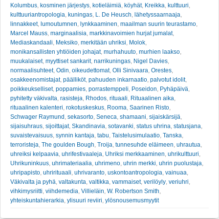
Kolumbus
,
kosminen järjestys
,
kotieläimiä
,
köyhät
,
Kreikka
,
kulttuuri
,
kulttuuriantropologia
,
kuningas
,
L. De Heusch
,
lähetyssaarnaaja
,
linnakkeet
,
lumoutumnen
,
lynkkaaminen
,
maailman suurin teurastamo
,
Marcel Mauss
,
marginaalisia
,
markkinavoimien hurjat jumalat
,
Mediaskandaali
,
Meksiko
,
merkitään uhriksi
,
Molok
,
monikansallisten yhtiöiden johajat
,
murhahuuto
,
murhien laakso
,
muukalaiset
,
myyttiset sankarit
,
narrikuningas
,
Nigel Davies
,
normaalisuhteet
,
Odin
,
oikeudettomat
,
Olli Sinivaara
,
Orestes
,
osakkeenomistajat
,
päälliköt
,
pahuuden inkarnaatio
,
palvotut idolit
,
poikkeukselliset
,
poppamies
,
porrastemppeli
,
Poseidon
,
Pyhäpäivä
,
pyhitetty väkivalta
,
rasisteja
,
Rhodos
,
rituaali
,
Rituaalinen aika
,
rituaalinen kalenteri
,
rokotuskeskus
,
Rooma
,
Saarinen Risto
,
Schwager Raymund
,
sekasorto
,
Seneca
,
shamaani
,
sijaiskärsijä
,
sijaisuhraus
,
sijoittajat
,
Skandinavia
,
sotavanki
,
status uhrina
,
statusjana
,
suvaistevaisuus
,
synnin kantaja
,
tabu
,
Taistelusimulaatio
,
Tanska
,
terroristeja
,
The goulden Bough
,
Troija
,
tunnesuhde eläimeen
,
uhrautua
,
uhreiksi kelpaavia
,
uhrifestivaaleja
,
Uhriksi merkkaaminen
,
uhrikulttuuri
,
Uhrikuninkuus
,
uhrimateriaalia
,
uhrimeno
,
uhrin merkki
,
uhrin puolustaja
,
uhripapisto
,
uhrirituaali
,
uhrivaranto
,
uskontoantropologia
,
vainuaa
,
Väkivalta ja pyhä
,
valtakunta
,
valtikka
,
vammaiset
,
verilöyly
,
veriuhri
,
vihkimysriitti
,
viihdemedia
,
Villieläin
,
W. Robertson Smith
,
yhteiskuntahierarkia
,
ylisuuri reviiri
,
ylösnousemusmyytit