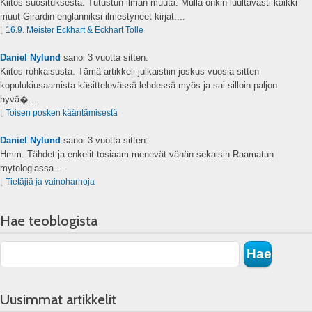
Kiitos suosituksesta. Tutustun ilman muuta. Mulla onkin luultavasti kaikki
muut Girardin englanniksi ilmestyneet kirjat....
⌊
16.9. Meister Eckhart & Eckhart Tolle
Daniel Nylund
sanoi
3 vuotta sitten:
Kiitos rohkaisusta. Tämä artikkeli julkaistiin joskus vuosia sitten
kopulukiusaamista käsittelevässä lehdessä myös ja sai silloin paljon
hyvä�...
⌊
Toisen posken kääntämisestä
Daniel Nylund
sanoi
3 vuotta sitten:
Hmm. Tähdet ja enkelit tosiaam menevät vähän sekaisin Raamatun
mytologiassa....
⌊
Tietäjiä ja vainoharhoja
Hae teoblogista
Uusimmat artikkelit