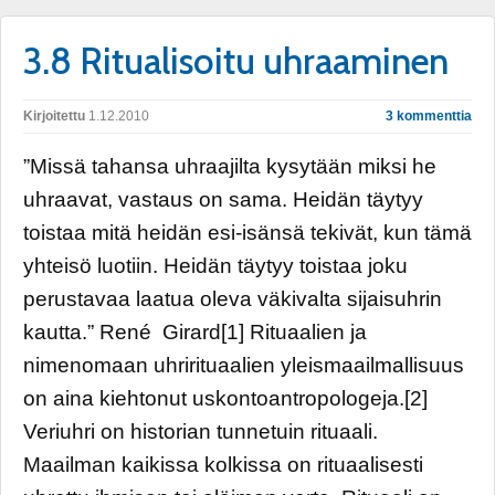
3.8 Ritualisoitu uhraaminen
Kirjoitettu
1.12.2010
3 kommenttia
”Missä tahansa uhraajilta kysytään miksi he
uhraavat, vastaus on sama. Heidän täytyy
toistaa mitä heidän esi-isänsä tekivät, kun tämä
yhteisö luotiin. Heidän täytyy toistaa joku
perustavaa laatua oleva väkivalta sijaisuhrin
kautta.” René Girard[1] Rituaalien ja
nimenomaan uhrirituaalien yleismaailmallisuus
on aina kiehtonut uskontoantropologeja.[2]
Veriuhri on historian tunnetuin rituaali.
Maailman kaikissa kolkissa on rituaalisesti