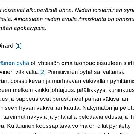
it toistavat alkuperäistä uhria. Niiden toistaminen sy
utioita. Ainoastaan niiden avulla ihmiskunta on onnist
mään apokalypsia.
irard
[1]
räinen pyhä
oli yhteisön oma tuonpuoleisuuteen siir
ivinen väkivalta.
[2]
Primitiivinen pyhä sai valtansa
än, poissulkevan ja murhaavan väkivallan pyhittämi
keen melkein kaikki johtajuus, päällikkyys, kuninkuus
us ja pappeus ovat perustuneet pahan väkivallan
emiseen hyvän väkivallan kautta. Näkymätön ja pelot
 tarvinnut näkyviä ja yhtälailla pelottavia edustajia i
a. Kulttuurien koossapitävä voima on ollut pyhitetty