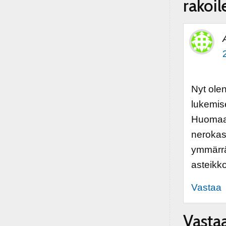
rakoile
Nyt ole
lukemise
Huomaan
nerokas.
ymmärrä 
asteikko
Vastaa
Vasta