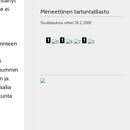
estänyt
e ei
Mimeettinen tartuntatilasto
Sivulatauksia sitten 26.1.2009
erinteen
i
luummin
n ja
aalia
kunta