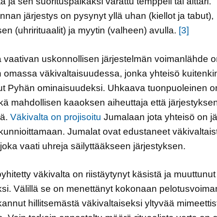
a ja sen suorituspaikaksi varattu temppeli tai alttari.
nnan järjestys on pysynyt yllä uhan (kiellot ja tabut),
en (uhrirituaalit) ja myytin (valheen) avulla.
[3]
a vaativan uskonnollisen järjestelmän voimanlähde on
 omassa väkivaltaisuudessa, jonka yhteisö kuitenki
lut Pyhän ominaisuudeksi. Uhkaava tuonpuoleinen o
ekä mahdollisen kaaoksen aiheuttaja että järjestykse
jä.
Väkivalta on projisoitu
Jumalaan jota yhteisö on j
 kunnioittamaan. Jumalat ovat edustaneet väkivaltais
joka vaati uhreja säilyttääkseen järjestyksen.
 pyhitetty väkivalta on riistäytynyt käsistä ja muuttunu
ksi. Välillä se on menettänyt kokonaan pelotusvoima
akannut hillitsemästä väkivaltaiseksi yltyvää mimeettis