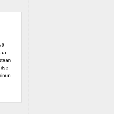
yä
taa.
staan
itse
 minun