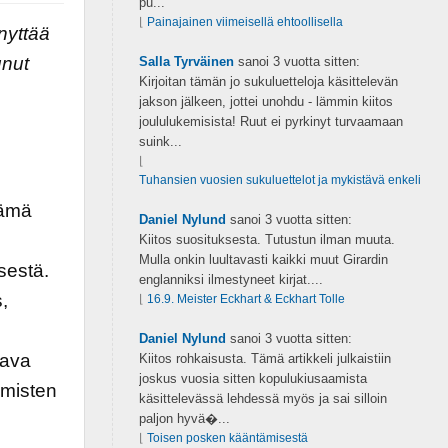
pu...
⌊
Painajainen viimeisellä ehtoollisella
nnyttää
unut
Salla Tyrväinen
sanoi
3 vuotta sitten:
Kirjoitan tämän jo sukuluetteloja käsittelevän
jakson jälkeen, jottei unohdu - lämmin kiitos
joululukemisista! Ruut ei pyrkinyt turvaamaan
suink...
⌊
Tuhansien vuosien sukuluettelot ja mykistävä enkeli
tämä
Daniel Nylund
sanoi
3 vuotta sitten:
Kiitos suosituksesta. Tutustun ilman muuta.
Mulla onkin luultavasti kaikki muut Girardin
sestä.
englanniksi ilmestyneet kirjat....
,
⌊
16.9. Meister Eckhart & Eckhart Tolle
Daniel Nylund
sanoi
3 vuotta sitten:
tava
Kiitos rohkaisusta. Tämä artikkeli julkaistiin
joskus vuosia sitten kopulukiusaamista
hmisten
käsittelevässä lehdessä myös ja sai silloin
paljon hyvä�...
⌊
Toisen posken kääntämisestä