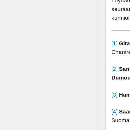
Löydämm
seuraam
kunnio
[1]
Gira
Chantre
[2]
San
Dumou
[3]
Ham
[4]
Saar
Suomala