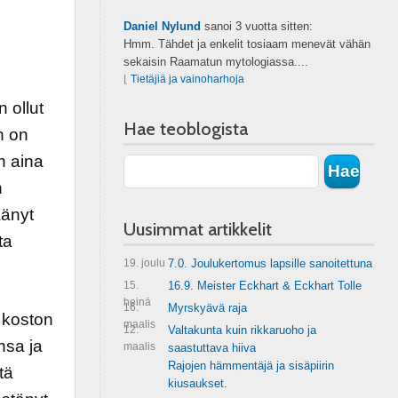
Daniel Nylund
sanoi
3 vuotta sitten:
Hmm. Tähdet ja enkelit tosiaam menevät vähän
sekaisin Raamatun mytologiassa....
⌊
Tietäjiä ja vainoharhoja
 ollut
Hae teoblogista
n on
n aina
n
äänyt
Uusimmat artikkelit
ta
19. joulu
7.0. Joulukertomus lapsille sanoitettuna
15.
16.9. Meister Eckhart & Eckhart Tolle
heinä
16.
Myrskyävä raja
t koston
maalis
12.
Valtakunta kuin rikkaruoho ja
nsa ja
maalis
saastuttava hiiva
Rajojen hämmentäjä ja sisäpiirin
tä
kiusaukset.