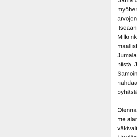
Sama us
myöhemm
arvojen
itseää
Milloin
maallis
Jumalat
niistä.
Samoin 
nähdään
pyhäst
Olennai
me ala
väkiva