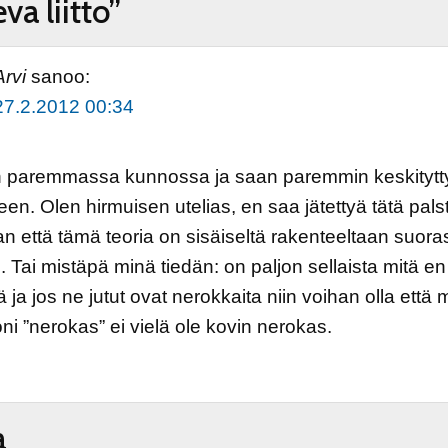
va liitto”
Arvi
sanoo:
27.2.2012 00:34
n paremmassa kunnossa ja saan paremmin keskitytt
en. Olen hirmuisen utelias, en saa jätettyä tätä pals
 että tämä teoria on sisäiseltä rakenteeltaan suora
 Tai mistäpä minä tiedän: on paljon sellaista mitä en 
ja jos ne jutut ovat nerokkaita niin voihan olla että
ni ”nerokas” ei vielä ole kovin nerokas.
a