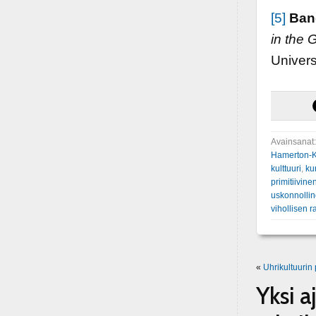
[5]
Ban
in the 
Univers
Avainsanat
Hamerton-K
kulttuuri
,
ku
primitiivine
uskonnollin
vihollisen 
«
Uhrikultuurin
Yksi a