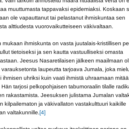
ua. Vain tarkoin annosteltu määrä rituaalista verta on 
taa muuttumasta tappavaksi epidemiaksi. Koskaan s
aan ole vapauttanut tai pelastanut ihmiskuntaa sen
sta alttiudesta vuorovaikutteiseen väkivaltaan.
n mukaan ihmiskunta on vasta juutalais-kristillisen p
tullut tietoiseksi ja sen kautta vastuulliseksi omasta
lastaan. Jeesus Nasaretilaisen jälkeen maailmaan ol
 varauksetonta laupeutta tarjoava Jumala, joka mie
i ihmisen uhriksi kuin vaati ihmistä uhraamaan mitää
 Hän tarjosi pelkopohjaisen tabumoraalin tilalle radik
sen rakastamista. Jeesuksen julistama Jumalan valta
in kilpailematon ja väkivallaton vastakulttuuri kaikille
n valtakunnille.
[4]