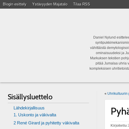
Blogin esittely
Ystävyyden Majatalo
Tilaa RSS
Daniel Nylund esittelee
syntipukkimekanismist
vähittäistä demytologisoi
ominaisuudeksi ja Ju
Markuksen tekstien pohja
pitää Jumalaa uhria v
kompleksisen uhritietois
«
Uhrikultuurin
Sisällysluettelo
Lähdekirjallisuus
Pyhä
1. Uskonto ja väkivalta
2 René Girard ja pyhitetty väkivalta
Kirjoitettu
2