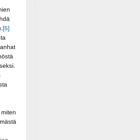
hien
ähdä
u
.
[5]
sta
vanhat
nöstä
seksi.
n
sta
 miten
ämästä