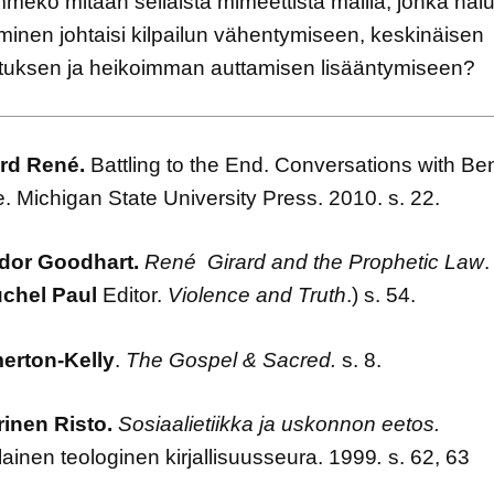
ekö mitään sellaista mimeettistä mallia, jonka hal
inen johtaisi kilpailun vähentymiseen, keskinäisen
ituksen ja heikoimman auttamisen lisääntymiseen?
rd
René
.
Battling to the End. Conversations with Ben
. Michigan State University Press. 2010. s. 22.
dor Goodhart.
René Girard and the Prophetic Law
.
chel Paul
Editor.
Violence and Truth
.) s. 54.
erton-Kelly
.
The Gospel & Sacred.
s. 8.
inen Risto.
Sosiaalietiikka ja uskonnon eetos.
inen teologinen kirjallisuusseura. 1999
.
s.
62, 63