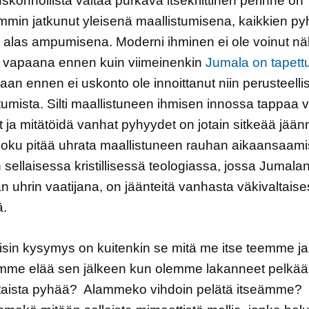
konnollista valtaa purkava itsekriittinen perinne on
in jatkunut yleisenä maallistumisena, kaikkien py
 alas ampumisena. Moderni ihminen ei ole voinut n
n vapaana ennen kuin viimeinenkin
Jumala on tapett
kaan ennen ei uskonto ole innoittanut niin perusteelli
tumista. Silti maallistuneen ihmisen innossa tappaa 
 ja mitätöidä vanhat pyhyydet on jotain sitkeää jään
 Joku pitää uhrata maallistuneen rauhan aikaansaami
sellaisessa kristillisessä teologiassa, jossa Jumala
 uhrin vaatijana, on jäänteitä vanhasta väkivaltaise
ä.
sin kysymys on kuitenkin se mitä me itse teemme ja
mme elää sen jälkeen kun olemme lakanneet pelkä
ltaista pyhää? Alammeko vihdoin pelätä itseämme?