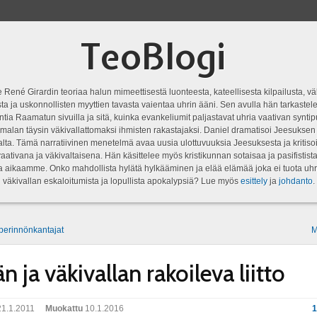
TeoBlogi
 René Girardin teoriaa halun mimeettisestä luonteesta, kateellisesta kilpailusta, vä
a ja uskonnollisten myyttien tavasta vaientaa uhrin ääni. Sen avulla hän tarkastele
ntia Raamatun sivuilla ja sitä, kuinka evankeliumit paljastavat uhria vaativan syn
malan täysin väkivallattomaksi ihmisten rakastajaksi. Daniel dramatisoi Jeesukse
lta. Tämä narratiivinen menetelmä avaa uusia ulottuvuuksia Jeesuksesta ja kritisoi
aativana ja väkivaltaisena. Hän käsittelee myös kristikunnan sotaisaa ja pasifistist
ta aikaamme. Onko mahdollista hylätä hylkääminen ja elää elämää joka ei tuota uhr
väkivallan eskaloitumista ja lopullista apokalypsiä? Lue myös
esittely
ja
johdanto
.
 perinnönkantajat
M
n ja väkivallan rakoileva liitto
1.1.2011
Muokattu
10.1.2016
1