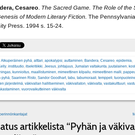
dera, Cesareo
.
The Sacred Game.
The Role of the
Genesis of Modern Literary Fiction.
The Pennsylvania
ity Press. 1994 s. 15-24.
:
Alkuperäinen pyhä
,
alttari
,
apokalypsi
,
auttaminen
,
Bandera
,
Cesareo
,
epidemia
,
elly
,
instituutio
,
itsekritiikki
,
Jeesus
,
johtajuus
,
Jumalan valtakunta
,
juutalainen
,
kos
ningas
,
kunnioitus
,
maallistuminen
,
mimeettinen kilpailu
,
mimeettinen malli
,
pappe
n pyhä
,
Saarinen Risto
,
Sandor Goodhart
,
tabu
,
tabumoraali
,
temppeli
,
tuonpuolein
en järjestelmä
,
väkivallan hallitseminen
,
väkivallaton
,
väkivalta
,
vastakulttuuri
,
vast
rakastaminen
,
vuorovaikutteinen väkivalta
 perinnönkantajat
M
jatus artikkelista “Pyhän ja väkiva