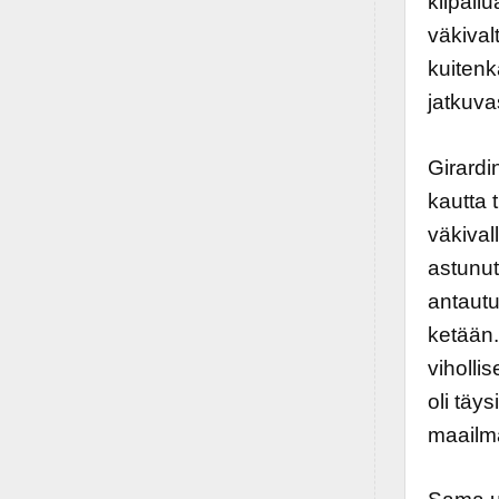
kilpail
väkival
kuitenk
jatkuva
Girardi
kautta 
väkival
astunut
antautu
ketään.
viholli
oli täys
maailma