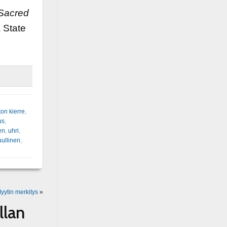
 Sacred
 State
ton kierre
,
us
,
en
,
uhri
,
uullinen
,
yytin merkitys
»
llan