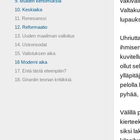
väkivalt
9. Muiden kertomuksia
10. Keskiaika
Valtaku
11. Renesanssi
lupauks
12. Reformaatio
13. Uuden maailman valloitus
Uhriutt
14. Uskonsodat
ihmisen
15. Valistuksen aika
kuvitel
16 Moderni aika
ollut s
17. Entä tästä eteenpäin?
ylläpitä
18. Girardin teorian kritiikkiä
pelolla
pyhää, 
Välillä
kiertee
siksi l