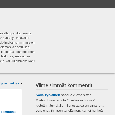
kivallan pyhittämisestä,
e pyhitetyn väkivallan
tipukkimekanismin ihmisten
n elämän ja opetuksen
 teologiaa, joka edelleen
a historiaa, sekä omaa
eja, vai kuljemmeko kohti
yytin merkitys
»
Viimeisimmät kommentit
Salla Tyrväinen
sanoi
2 vuotta sitten:
Mietin uhriverta, jota "Vanhassa liitossa"
juotettiin Jumalalle. Hienosäätöä on siinä, että
veri, olipa ihmisen tai eläimen, kantoi henkeä,
 kommentti