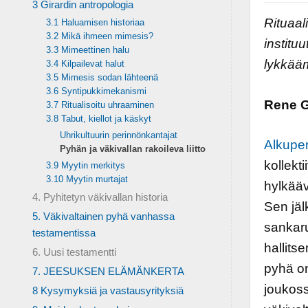
3 Girardin antropologia
Rituaal
3.1 Haluamisen historiaa
3.2 Mikä ihmeen mimesis?
institu
3.3 Mimeettinen halu
lykkää
3.4 Kilpailevat halut
3.5 Mimesis sodan lähteenä
3.6 Syntipukkimekanismi
Rene G
3.7 Ritualisoitu uhraaminen
3.8 Tabut, kiellot ja käskyt
Uhrikultuurin perinnönkantajat
Alkupe
Pyhän ja väkivallan rakoileva liitto
kollekti
3.9 Myytin merkitys
3.10 Myytin murtajat
hylkääv
4. Pyhitetyn väkivallan historia
Sen jäl
5. Väkivaltainen pyhä vanhassa
sankaru
testamentissa
hallits
6. Uusi testamentti
pyhä on
7. JEESUKSEN ELÄMÄNKERTA
joukoss
8 Kysymyksiä ja vastausyrityksiä