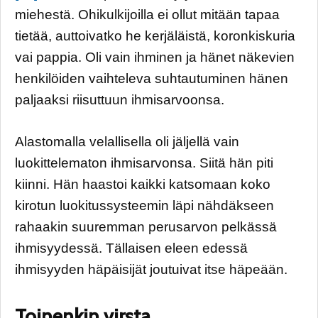
miehestä. Ohikulkijoilla ei ollut mitään tapaa
tietää, auttoivatko he kerjäläistä, koronkiskuria
vai pappia. Oli vain ihminen ja hänet näkevien
henkilöiden vaihteleva suhtautuminen hänen
paljaaksi riisuttuun ihmisarvoonsa.
Alastomalla velallisella oli jäljellä vain
luokittelematon ihmisarvonsa. Siitä hän piti
kiinni. Hän haastoi kaikki katsomaan koko
kirotun luokitussysteemin läpi nähdäkseen
rahaakin suuremman perusarvon pelkässä
ihmisyydessä. Tällaisen eleen edessä
ihmisyyden häpäisijät joutuivat itse häpeään.
Toinenkin virsta