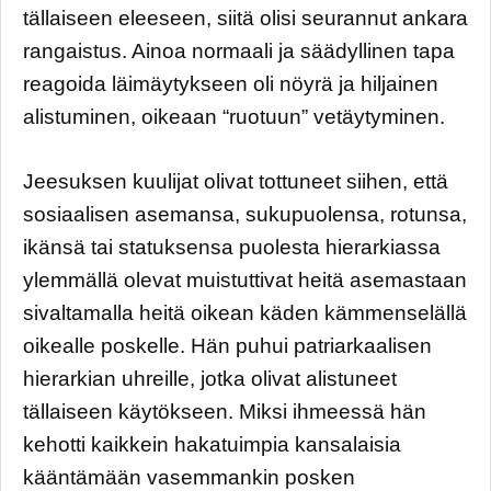
tällaiseen eleeseen, siitä olisi seurannut ankara
rangaistus. Ainoa normaali ja säädyllinen tapa
reagoida läimäytykseen oli nöyrä ja hiljainen
alistuminen, oikeaan “ruotuun” vetäytyminen.
Jeesuksen kuulijat olivat tottuneet siihen, että
sosiaalisen asemansa, sukupuolensa, rotunsa,
ikänsä tai statuksensa puolesta hierarkiassa
ylemmällä olevat muistuttivat heitä asemastaan
sivaltamalla heitä oikean käden kämmenselällä
oikealle poskelle. Hän puhui patriarkaalisen
hierarkian uhreille, jotka olivat alistuneet
tällaiseen käytökseen. Miksi ihmeessä hän
kehotti kaikkein hakatuimpia kansalaisia
kääntämään vasemmankin posken