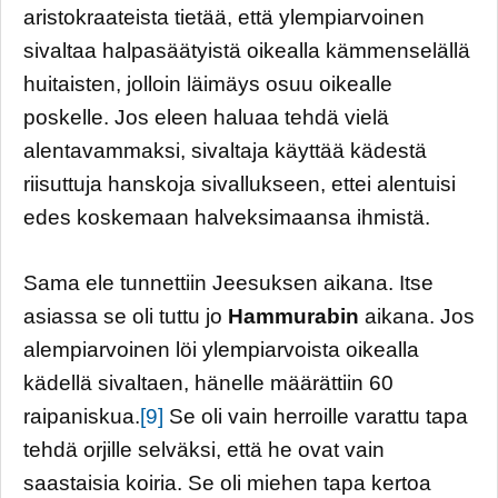
aristokraateista tietää, että ylempiarvoinen
sivaltaa halpasäätyistä oikealla kämmenselällä
huitaisten, jolloin läimäys osuu oikealle
poskelle. Jos eleen haluaa tehdä vielä
alentavammaksi, sivaltaja käyttää kädestä
riisuttuja hanskoja sivallukseen, ettei alentuisi
edes koskemaan halveksimaansa ihmistä.
Sama ele tunnettiin Jeesuksen aikana. Itse
asiassa se oli tuttu jo
Hammurabin
aikana. Jos
alempiarvoinen löi ylempiarvoista oikealla
kädellä sivaltaen, hänelle määrättiin 60
raipaniskua.
[9]
Se oli vain herroille varattu tapa
tehdä orjille selväksi, että he ovat vain
saastaisia koiria. Se oli miehen tapa kertoa