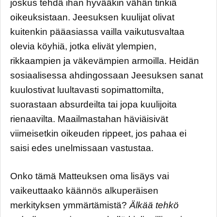
joskus tehdä ihan hyvääkin vähän tinkiä
oikeuksistaan. Jeesuksen kuulijat olivat
kuitenkin pääasiassa vailla vaikutusvaltaa
olevia köyhiä, jotka elivät ylempien,
rikkaampien ja väkevämpien armoilla. Heidän
sosiaalisessa ahdingossaan Jeesuksen sanat
kuulostivat luultavasti sopimattomilta,
suorastaan absurdeilta tai jopa kuulijoita
rienaavilta. Maailmastahan häviäisivät
viimeisetkin oikeuden rippeet, jos pahaa ei
saisi edes unelmissaan vastustaa.
Onko tämä Matteuksen oma lisäys vai
vaikeuttaako käännös alkuperäisen
merkityksen ymmärtämistä?
Älkää tehkö