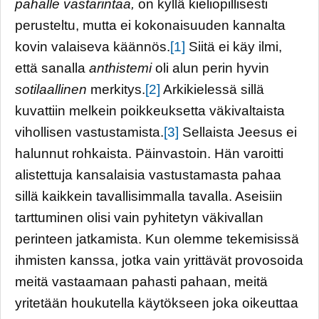
pahalle vastarintaa,
on kyllä kieliopillisesti
perusteltu, mutta ei kokonaisuuden kannalta
kovin valaiseva käännös.
[1]
Siitä ei käy ilmi,
että sanalla
anthistemi
oli alun perin hyvin
sotilaallinen
merkitys.
[2]
Arkikielessä sillä
kuvattiin melkein poikkeuksetta väkivaltaista
vihollisen vastustamista.
[3]
Sellaista Jeesus ei
halunnut rohkaista. Päinvastoin. Hän varoitti
alistettuja kansalaisia vastustamasta pahaa
sillä kaikkein tavallisimmalla tavalla. Aseisiin
tarttuminen olisi vain pyhitetyn väkivallan
perinteen jatkamista. Kun olemme tekemisissä
ihmisten kanssa, jotka vain yrittävät provosoida
meitä vastaamaan pahasti pahaan, meitä
yritetään houkutella käytökseen joka oikeuttaa