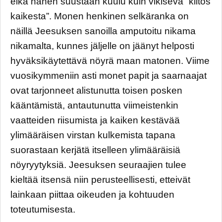
eikä hänen suustaan kuulu kuin vikisevä “kiitos
kaikesta”. Monen henkinen selkäranka on
näillä Jeesuksen sanoilla amputoitu nikama
nikamalta, kunnes jäljelle on jäänyt helposti
hyväksikäytettävä nöyrä maan matonen. Viime
vuosikymmeniin asti monet papit ja saarnaajat
ovat tarjonneet alistunutta toisen posken
kääntämistä, antautunutta viimeistenkin
vaatteiden riisumista ja kaiken kestävää
ylimääräisen virstan kulkemista tapana
suorastaan kerjätä itselleen ylimääräisiä
nöyryytyksiä. Jeesuksen seuraajien tulee
kieltää itsensä niin perusteellisesti, etteivät
lainkaan piittaa oikeuden ja kohtuuden
toteutumisesta.