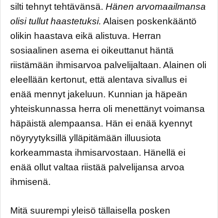
silti tehnyt tehtävänsä.
Hänen arvomaailmansa
olisi tullut haastetuksi.
Alaisen poskenkääntö
olikin haastava eikä alistuva. Herran
sosiaalinen asema ei oikeuttanut häntä
riistämään ihmisarvoa palvelijaltaan. Alainen oli
eleellään kertonut, että alentava sivallus ei
enää mennyt jakeluun. Kunnian ja häpeän
yhteiskunnassa herra oli menettänyt voimansa
häpäistä alempaansa. Hän ei enää kyennyt
nöyryytyksillä ylläpitämään illuusiota
korkeammasta ihmisarvostaan. Hänellä ei
enää ollut valtaa riistää palvelijansa arvoa
ihmisenä.
Mitä suurempi yleisö tällaisella posken