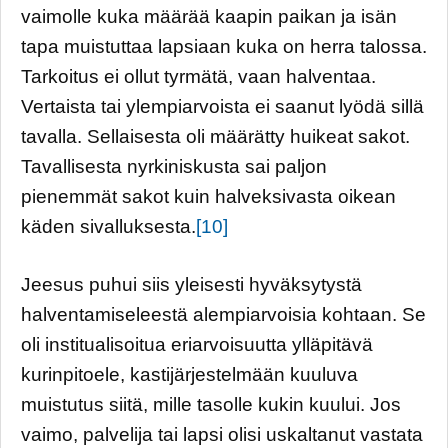
vaimolle kuka määrää kaapin paikan ja isän
tapa muistuttaa lapsiaan kuka on herra talossa.
Tarkoitus ei ollut tyrmätä, vaan halventaa.
Vertaista tai ylempiarvoista ei saanut lyödä sillä
tavalla. Sellaisesta oli määrätty huikeat sakot.
Tavallisesta nyrkiniskusta sai paljon
pienemmät sakot kuin halveksivasta oikean
käden sivalluksesta.
[10]
Jeesus puhui siis yleisesti hyväksytystä
halventamiseleestä alempiarvoisia kohtaan. Se
oli institualisoitua eriarvoisuutta ylläpitävä
kurinpitoele, kastijärjestelmään kuuluva
muistutus siitä, mille tasolle kukin kuului. Jos
vaimo, palvelija tai lapsi olisi uskaltanut vastata