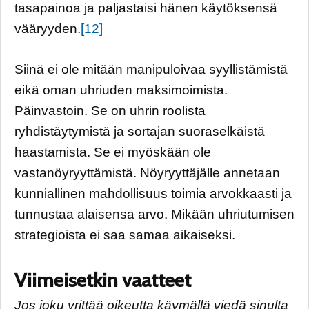
tasapainoa ja paljastaisi hänen käytöksensä
vääryyden.
[12]
Siinä ei ole mitään manipuloivaa syyllistämistä
eikä oman uhriuden maksimoimista.
Päinvastoin. Se on uhrin roolista
ryhdistäytymistä ja sortajan suoraselkäistä
haastamista. Se ei myöskään ole
vastanöyryyttämistä. Nöyryyttäjälle annetaan
kunniallinen mahdollisuus toimia arvokkaasti ja
tunnustaa alaisensa arvo. Mikään uhriutumisen
strategioista ei saa samaa aikaiseksi.
Viimeisetkin vaatteet
Jos joku yrittää oikeutta käymällä viedä sinulta