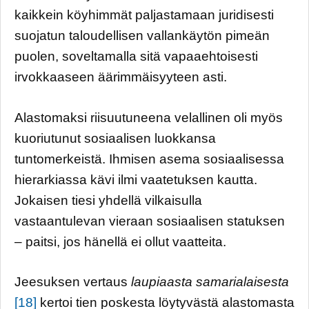
kaikkein köyhimmät paljastamaan juridisesti
suojatun taloudellisen vallankäytön pimeän
puolen, soveltamalla sitä vapaaehtoisesti
irvokkaaseen äärimmäisyyteen asti.
Alastomaksi riisuutuneena velallinen oli myös
kuoriutunut sosiaalisen luokkansa
tuntomerkeistä. Ihmisen asema sosiaalisessa
hierarkiassa kävi ilmi vaatetuksen kautta.
Jokaisen tiesi yhdellä vilkaisulla
vastaantulevan vieraan sosiaalisen statuksen
– paitsi, jos hänellä ei ollut vaatteita.
Jeesuksen vertaus
laupiaasta samarialaisesta
[18]
kertoi tien poskesta löytyvästä alastomasta