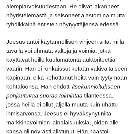
alempiarvoisuudestaan. He olivat lakanneet
nöyristelemästä ja seisoneet alastomina mutta
ryhdikkäinä entisten nöyryyttäjiensä edessä.
Jeesus antoi käytännöllisen vihjeen siitä, millä
tavalla voi uhmata valtoja ja voimia, jotka
käyttävät heille kuulumatonta auktoriteettia
väärin. Hän ei rohkaissut ketään väkivaltaiseen
kapinaan, eikä kehottanut heitä vain tyytymään
kohtaloonsa. Hän ehdotti
itsekunnioitukseen
pohjautuvaa suoraa toimintaa
tilanteessa,
jossa heillä ei ollut jäljellä muuta kuin uhattu
ihmisarvonsa. Jeesus ei hyväksynyt niitä
markkinavoimien lainalaisuuksia, joiden alle
kansa oli nöyrästi alistunut. Hän haastoi