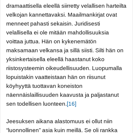
dramaattisella eleellä siirretty velallisen harteilta
velkojan kannettavaksi. Maailmankirjat ovat
menneet pahasti sekaisin. Juridisesti
velallisella ei ole mitään mahdollisuuksia
voittaa juttua. Hän on kykenemätön
maksamaan velkansa ja sillä siisti. Silti hän on
yksinkertaisella eleellä haastanut koko
riistosysteemin oikeudellisuuden. Luopumalla
lopuistakin vaatteistaan hän on riisunut
köyhyyttä tuottavan koneiston
näennäislaillisuuden kaavusta ja paljastanut
sen todellisen luonteen.
[16]
Jeesuksen aikana alastomuus ei ollut niin
“luonnollinen” asia kuin meillä. Se oli rankka