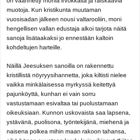
on väännetty monia irvokkaita ja raiskaavia
muotoja. Kun kristikunta muutaman
vuosisadan jälkeen nousi valtarooliin, moni
hengellisen vallan edustaja alkoi tarjota näitä
sanoja lisätaakaksi jo ennestään kaltoin
kohdeltujen harteille.
Näillä Jeesuksen sanoilla on rakennettu
kristillistä nöyryysihannetta, joka kiltisti nielee
vaikka minkälaisessa myrkyssä keitettyä
pajunköyttä, kunhan ei vain sorru
vastustamaan esivaltaa tai puolustamaan
oikeuksiaan. Kunnon uskovaista saa lapsena,
ystävänä, puolisona, työntekijänä, miehenä ja
naisena polkea mihin maan rakoon tahansa,