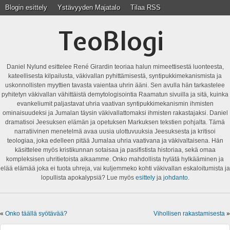
Blogin esittely
Ystävyyden Majatalo
Tilaa RSS
TeoBlogi
Daniel Nylund esittelee René Girardin teoriaa halun mimeettisestä luonteesta,
kateellisesta kilpailusta, väkivallan pyhittämisestä, syntipukkimekanismista ja
uskonnollisten myyttien tavasta vaientaa uhrin ääni. Sen avulla hän tarkastelee
pyhitetyn väkivallan vähittäistä demytologisointia Raamatun sivuilla ja sitä, kuinka
evankeliumit paljastavat uhria vaativan syntipukkimekanismin ihmisten
ominaisuudeksi ja Jumalan täysin väkivallattomaksi ihmisten rakastajaksi. Daniel
dramatisoi Jeesuksen elämän ja opetuksen Markuksen tekstien pohjalta. Tämä
narratiivinen menetelmä avaa uusia ulottuvuuksia Jeesuksesta ja kritisoi
teologiaa, joka edelleen pitää Jumalaa uhria vaativana ja väkivaltaisena. Hän
käsittelee myös kristikunnan sotaisaa ja pasifistista historiaa, sekä omaa
kompleksisen uhritietoista aikaamme. Onko mahdollista hylätä hylkääminen ja
elää elämää joka ei tuota uhreja, vai kuljemmeko kohti väkivallan eskaloitumista ja
lopullista apokalypsiä? Lue myös
esittely
ja
johdanto
.
«
Onko täällä syötävää?
Vihollisen rakastamisesta
»