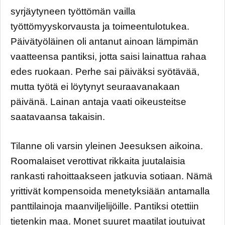
syrjäytyneen työttömän vailla
työttömyyskorvausta ja toimeentulotukea.
Päivätyöläinen oli antanut ainoan lämpimän
vaatteensa pantiksi, jotta saisi lainattua rahaa
edes ruokaan. Perhe sai päiväksi syötävää,
mutta työtä ei löytynyt seuraavanakaan
päivänä. Lainan antaja vaati oikeusteitse
saatavaansa takaisin.
Tilanne oli varsin yleinen Jeesuksen aikoina.
Roomalaiset verottivat rikkaita juutalaisia
rankasti rahoittaakseen jatkuvia sotiaan. Nämä
yrittivät kompensoida menetyksiään antamalla
panttilainoja maanviljelijöille. Pantiksi otettiin
tietenkin maa. Monet suuret maatilat joutuivat