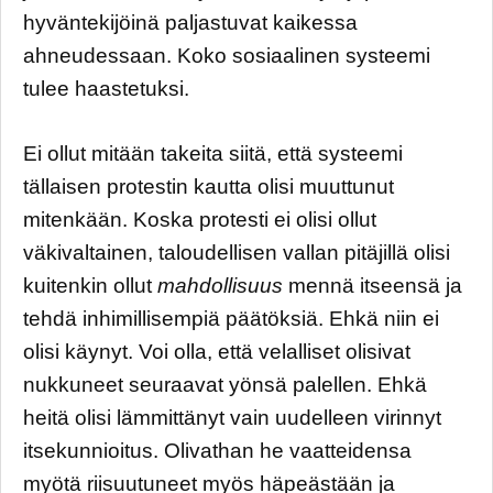
hyväntekijöinä paljastuvat kaikessa
ahneudessaan. Koko sosiaalinen systeemi
tulee haastetuksi.
Ei ollut mitään takeita siitä, että systeemi
tällaisen protestin kautta olisi muuttunut
mitenkään. Koska protesti ei olisi ollut
väkivaltainen, taloudellisen vallan pitäjillä olisi
kuitenkin ollut
mahdollisuus
mennä itseensä ja
tehdä inhimillisempiä päätöksiä. Ehkä niin ei
olisi käynyt. Voi olla, että velalliset olisivat
nukkuneet seuraavat yönsä palellen. Ehkä
heitä olisi lämmittänyt vain uudelleen virinnyt
itsekunnioitus. Olivathan he vaatteidensa
myötä riisuutuneet myös häpeästään ja