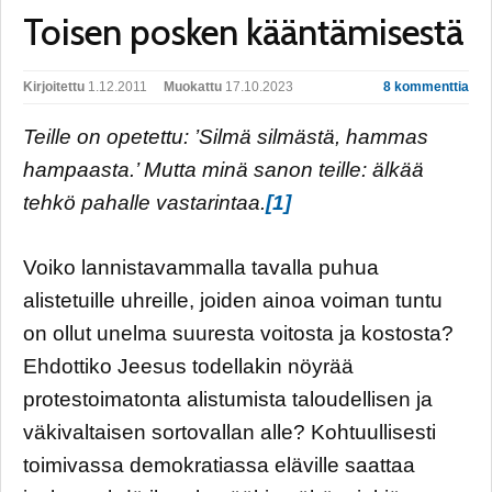
Toisen posken kääntämisestä
Kirjoitettu
1.12.2011
Muokattu
17.10.2023
8 kommenttia
Teille on opetettu: ’Silmä silmästä, hammas
hampaasta.’ Mutta minä sanon teille: älkää
tehkö pahalle vastarintaa.
[1]
Voiko lannistavammalla tavalla puhua
alistetuille uhreille, joiden ainoa voiman tuntu
on ollut unelma suuresta voitosta ja kostosta?
Ehdottiko Jeesus todellakin nöyrää
protestoimatonta alistumista taloudellisen ja
väkivaltaisen sortovallan alle? Kohtuullisesti
toimivassa demokratiassa eläville saattaa