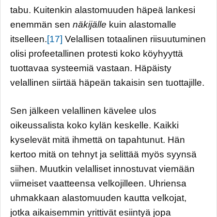
tabu. Kuitenkin alastomuuden häpeä lankesi
enemmän sen
näkijälle
kuin alastomalle
itselleen.
[17]
Velallisen totaalinen riisuutuminen
olisi profeetallinen protesti koko köyhyyttä
tuottavaa systeemiä vastaan. Häpäisty
velallinen siirtää häpeän takaisin sen tuottajille.
Sen jälkeen velallinen kävelee ulos
oikeussalista koko kylän keskelle. Kaikki
kyselevät mitä ihmettä on tapahtunut. Hän
kertoo mitä on tehnyt ja selittää myös syynsä
siihen. Muutkin velalliset innostuvat viemään
viimeiset vaatteensa velkojilleen. Uhriensa
uhmakkaan alastomuuden kautta velkojat,
jotka aikaisemmin yrittivät esiintyä jopa