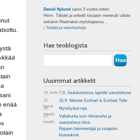
Daniel Nylund
sanoi
3 vuotta sitten:
Hmm. Tähdet ja enkelit tosiaam menevät vähän
unut
sekaisin Raamatun mytologiassa....
⌊
Tietäjiä ja vainoharhoja
tsottu.
Hae teoblogista
yystä
tykkää
an
tain
Uusimmat artikkelit
ka
19. joulu
7.0. Joulukertomus lapsille sanoitettuna
sani
15.
16.9. Meister Eckhart & Eckhart Tolle
En enää
heinä
16.
Myrskyävä raja
a
maalis
12.
Valtakunta kuin rikkaruoho ja
maalis
ös
saastuttava hiiva
Rajojen hämmentäjä ja sisäpiirin
otain
kiusaukset.