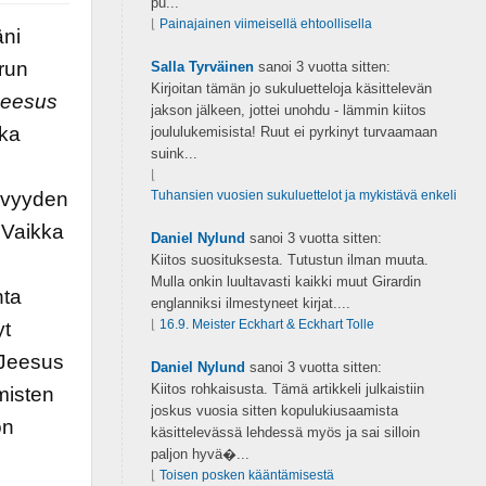
pu...
⌊
Painajainen viimeisellä ehtoollisella
ni
run
Salla Tyrväinen
sanoi
3 vuotta sitten:
Kirjoitan tämän jo sukuluetteloja käsittelevän
Jeesus
jakson jälkeen, jottei unohdu - lämmin kiitos
tka
joululukemisista! Ruut ei pyrkinyt turvaamaan
suink...
⌊
ävyyden
Tuhansien vuosien sukuluettelot ja mykistävä enkeli
 Vaikka
Daniel Nylund
sanoi
3 vuotta sitten:
Kiitos suosituksesta. Tutustun ilman muuta.
Mulla onkin luultavasti kaikki muut Girardin
nta
englanniksi ilmestyneet kirjat....
⌊
16.9. Meister Eckhart & Eckhart Tolle
yt
a Jeesus
Daniel Nylund
sanoi
3 vuotta sitten:
Kiitos rohkaisusta. Tämä artikkeli julkaistiin
misten
joskus vuosia sitten kopulukiusaamista
on
käsittelevässä lehdessä myös ja sai silloin
paljon hyvä�...
⌊
Toisen posken kääntämisestä