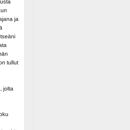
nusta
kun
ajana ja
ä
itseäni
ata
män
n tullut
 jolta
joku