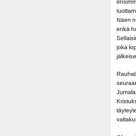
ensimmä
tuottam
Näen nu
enkä ha
Sellais
joka lo
jälkeis
Rauhatt
seuraam
Jumalan
Kristuk
täyteyt
valtaku