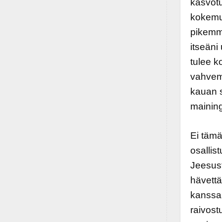
kasvotu
kokemuk
pikemmi
itseän
tulee 
vahvem
kauan 
maining
Ei tämä
osallis
Jeesust
hävettä
kanssa 
raivostu