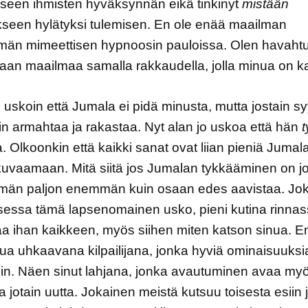
seen ihmisten hyväksynnän eikä tinkinyt
mistään
kseen hylätyksi tulemisen. En ole enää maailman
mmän mimeettisen hypnoosin pauloissa. Olen havaht
an maailmaa samalla rakkaudella, jolla minua on ka
 uskoin että Jumala ei pidä minusta, mutta jostain s
in armahtaa ja rakastaa. Nyt alan jo uskoa että hän
. Olkoonkin että kaikki sanat ovat liian pieniä Jumal
kuvaamaan. Mitä siitä jos Jumalan tykkääminen on jo
ömän paljon enemmän kuin osaan edes aavistaa. Jo
essa tämä lapsenomainen usko, pieni kutina rinnas
aa ihan kaikkeen, myös siihen miten katson sinua. 
ua uhkaavana kilpailijana, jonka hyviä ominaisuuksi
in. Näen sinut lahjana, jonka avautuminen avaa my
 jotain uutta. Jokainen meistä kutsuu toisesta esiin j