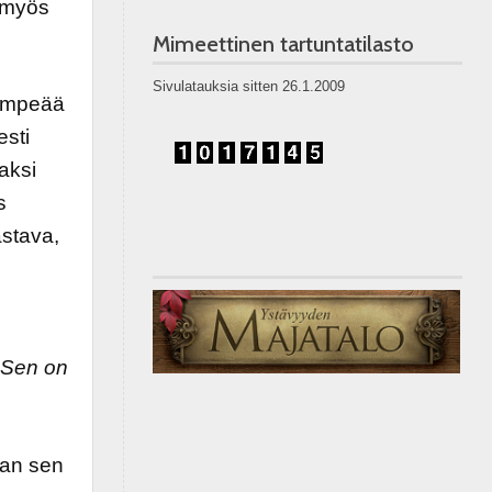
, myös
Mimeettinen tartuntatilasto
Sivulatauksia sitten 26.1.2009
lempeää
esti
aksi
s
stava,
. Sen on
dan sen