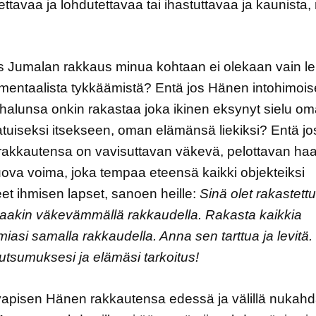
ttavaa ja lohdutettavaa tai ihastuttavaa ja kaunista
os Jumalan rakkaus minua kohtaan ei olekaan vain 
imentaalista tykkäämistä? Entä jos Hänen intohimois
halunsa onkin rakastaa joka ikinen eksynyt sielu om
atuiseksi itsekseen, oman elämänsä liekiksi? Entä jo
akkautensa on vavisuttavan väkevä, pelottavan haa
a luova voima, joka tempaa eteensä kaikki objekteiksi
eet ihmisen lapset, sanoen heille:
Sinä olet rakastettu
aakin väkevämmällä rakkaudella. Rakasta kaikkia
iasi samalla rakkaudella. Anna sen tarttua ja levitä
utsumuksesi ja elämäsi tarkoitus!
 vapisen Hänen rakkautensa edessä ja välillä nukah