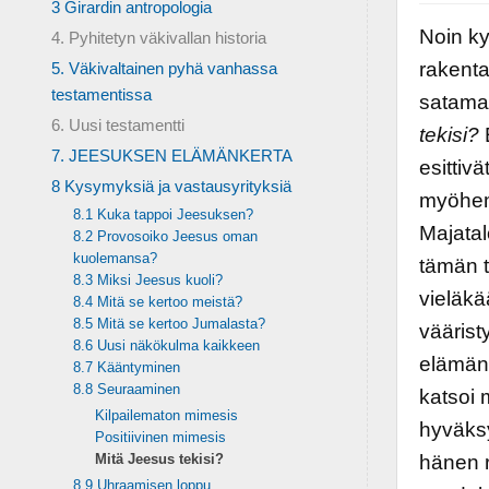
3 Girardin antropologia
Noin k
4. Pyhitetyn väkivallan historia
rakent
5. Väkivaltainen pyhä vanhassa
testamentissa
sataman
6. Uusi testamentti
tekisi?
7. JEESUKSEN ELÄMÄNKERTA
esittiv
8 Kysymyksiä ja vastausyrityksiä
myöhem
8.1 Kuka tappoi Jeesuksen?
Majatal
8.2 Provosoiko Jeesus oman
kuolemansa?
tämän t
8.3 Miksi Jeesus kuoli?
vieläk
8.4 Mitä se kertoo meistä?
8.5 Mitä se kertoo Jumalasta?
väärist
8.6 Uusi näkökulma kaikkeen
elämäni
8.7 Kääntyminen
8.8 Seuraaminen
katsoi 
Kilpailematon mimesis
hyväksy
Positiivinen mimesis
Mitä Jeesus tekisi?
hänen r
8.9 Uhraamisen loppu