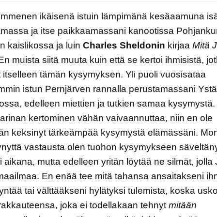
ymmenen ikäisenä istuin lämpimänä kesäaamuna isä
amassa ja itse paikkaamassani kanootissa Pohjanku
 kaislikossa ja luin
Charles Sheldonin
kirjaa
Mitä 
En muista siitä muuta kuin että se kertoi ihmisistä, jo
ät itselleen tämän kysymyksen. Yli puoli vuosisataa
min istun Pernjärven rannalla perustamassani Yst
ossa, edelleen miettien ja tutkien samaa kysymystä.
arinan kertominen vähän vaivaannuttaa, niin en ole
ään keksinyt tärkeämpää kysymystä elämässäni. Mo
ynyttä vastausta olen tuohon kysymykseen säveltän
 aikana, mutta edelleen yritän löytää ne silmät, joll
maailmaa. En enää tee mitä tahansa ansaitakseni ih
ntää tai välttääkseni hylätyksi tulemista, koska usk
akkauteensa, joka ei todellakaan tehnyt
mitään