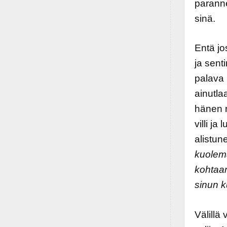
paranne
sinä.
Entä j
ja sent
palava 
ainutla
hänen r
villi j
alistun
kuolem
kohtaam
sinun k
Välillä