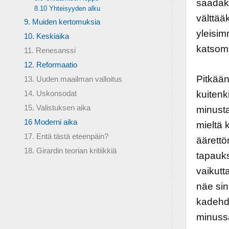
saadak
8.10 Yhteisyyden alku
välttää
9. Muiden kertomuksia
yleisi
10. Keskiaika
katsoma
11. Renesanssi
12. Reformaatio
Pitkään
13. Uuden maailman valloitus
kuitenk
14. Uskonsodat
15. Valistuksen aika
minusta
16 Moderni aika
mieltä 
17. Entä tästä eteenpäin?
äärett
18. Girardin teorian kritiikkiä
tapauks
vaikutt
näe sin
kadehd
minussa