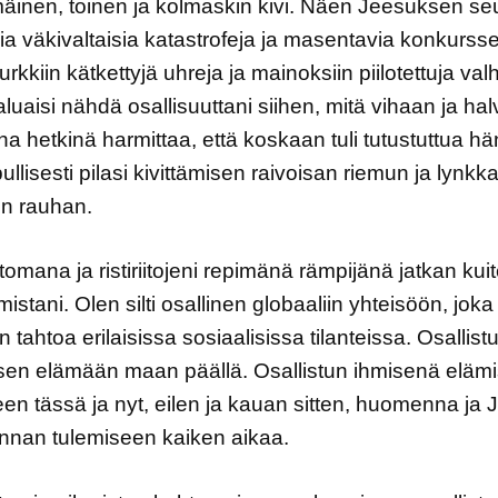
inen, toinen ja kolmaskin kivi. Näen Jeesuksen se
ia väkivaltaisia katastrofeja ja masentavia konkursse
rkkiin kätkettyjä uhreja ja mainoksiin piilotettuja valh
luaisi nähdä osallisuuttani siihen, mitä vihaan ja hal
ina hetkinä harmittaa, että koskaan tuli tutustuttua h
pullisesti pilasi kivittämisen raivoisan riemun ja lynk
en rauhan.
omana ja ristiriitojeni repimänä rämpijänä jatkan kui
istani. Olen silti osallinen globaaliin yhteisöön, joka 
 tahtoa erilaisissa sosiaalisissa tilanteissa. Osallist
sen elämään maan päällä. Osallistun ihmisenä eläm
een tässä ja nyt, eilen ja kauan sitten, huomenna ja
nnan tulemiseen kaiken aikaa.