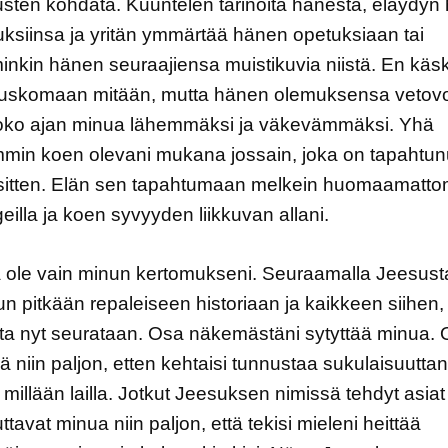
sten kohdata. Kuuntelen tarinoita hänestä, eläydyn
siinsa ja yritän ymmärtää hänen opetuksiaan tai
nkin hänen seuraajiensa muistikuvia niistä. En käs
i uskomaan mitään, mutta hänen olemuksensa vetov
koko ajan minua lähemmäksi ja väkevämmäksi. Yhä
min koen olevani mukana jossain, joka on tapahtun
sitten. Elän sen tapahtumaan melkein huomaamattom
eilla ja koen syvyyden liikkuvan allani.
 ole vain minun kertomukseni. Seuraamalla Jeesust
tun pitkään repaleiseen historiaan ja kaikkeen siihen,
a nyt seurataan. Osa näkemästäni sytyttää minua.
ä niin paljon, etten kehtaisi tunnustaa sukulaisuuttan
millään lailla. Jotkut Jeesuksen nimissä tehdyt asiat
ttavat minua niin paljon, että tekisi mieleni heittää