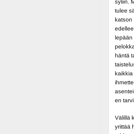
syliin.
tulee s
katson 
edellee
lepään 
pelokka
häntä t
taistelu
kaikkia
ihmette
asentei
en tarv
Välillä
yrittää