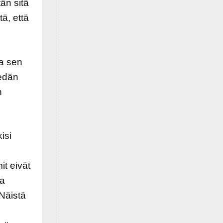
tän sitä
ä, että
ja sen
iedän
n
isi
t eivät
ta
 Näistä