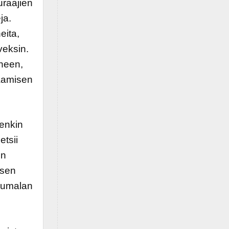
uraajien
ja.
eita,
veksin.
äneen,
kaamisen
tenkin
etsii
un
isen
 Jumalan