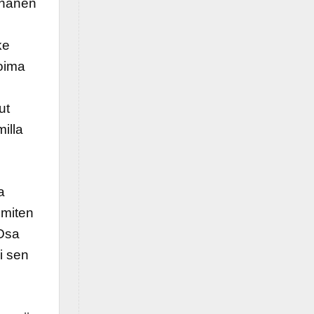
 hänen
ke
oima
ut
illa
a
 miten
 Osa
i sen