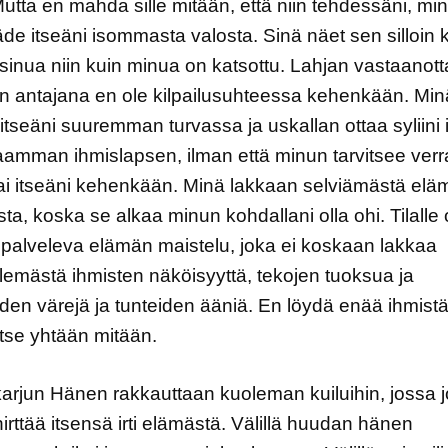
 Mutta en mahda sille mitään, että niin tehdessäni, mi
äde itseäni isommasta valosta. Sinä näet sen silloin 
sinua niin kuin minua on katsottu. Lahjan vastaanott
n antajana en ole kilpailusuhteessa kehenkään. Min
itseäni suuremman turvassa ja uskallan ottaa syliini 
amman ihmislapsen, ilman että minun tarvitsee verr
ai itseäni kehenkään. Minä lakkaan selviämästä elä
sta, koska se alkaa minun kohdallani olla ohi. Tilalle o
 palveleva elämän maistelu, joka ei koskaan lakkaa
lemästä ihmisten näköisyyttä, tekojen tuoksua ja
den värejä ja tunteiden ääniä. En löydä enää ihmistä,
itse yhtään mitään.
 karjun Hänen rakkauttaan kuoleman kuiluihin, jossa 
 hirttää itsensä irti elämästä. Välillä huudan hänen