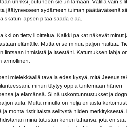
taan uhriksi joutuneen sielun lamaan. Välillä vain sili
sta jäätyneeseen sydämeen tuiman päättäväisenä siit
aiskatun lapsen pitää saada elää.
ikki on tietty liioittelua. Kaikki paikat näkevät minut 
astaan elämälle. Mutta ei se minua paljon haittaa. T
un lintsaan ihmisistä ja itsestäni. Katumuksen lahja o
 armollinen.
eni mielekkäällä tavalla edes kysyä, mitä Jeesus tek
ilanteessani, minun täytyy oppia tuntemaan hänen
ensa ja elämänsä. Siinä uskontunnustukset ja dogmi
aljon auta. Mutta minulla on neljä erilaista kertomus
 ja monta ristiriitaista selitystä niiden merkityksestä.
hdistahan minä tutustun kehen tahansa, jota en saa