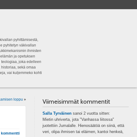
kivallan pyhittämisestä,
e pyhitetyn väkivallan
tipukkimekanismin ihmisten
n elämän ja opetuksen
 teologiaa, joka edelleen
a historiaa, sekä omaa
eja, vai kuljemmeko kohti
aamisen loppu
»
Viimeisimmät kommentit
Salla Tyrväinen
sanoi
2 vuotta sitten:
Mietin uhriverta, jota "Vanhassa liitossa"
juotettiin Jumalalle. Hienosäätöä on siinä, että
veri, olipa ihmisen tai eläimen, kantoi henkeä,
 kommentti