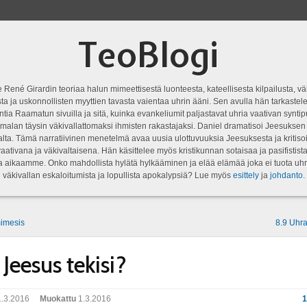
TeoBlogi
 René Girardin teoriaa halun mimeettisestä luonteesta, kateellisesta kilpailusta, vä
a ja uskonnollisten myyttien tavasta vaientaa uhrin ääni. Sen avulla hän tarkastele
ntia Raamatun sivuilla ja sitä, kuinka evankeliumit paljastavat uhria vaativan syn
malan täysin väkivallattomaksi ihmisten rakastajaksi. Daniel dramatisoi Jeesukse
lta. Tämä narratiivinen menetelmä avaa uusia ulottuvuuksia Jeesuksesta ja kritisoi
aativana ja väkivaltaisena. Hän käsittelee myös kristikunnan sotaisaa ja pasifistist
ta aikaamme. Onko mahdollista hylätä hylkääminen ja elää elämää joka ei tuota uhr
väkivallan eskaloitumista ja lopullista apokalypsiä? Lue myös
esittely
ja
johdanto
.
mimesis
8.9 Uhr
 Jeesus tekisi?
.3.2016
Muokattu
1.3.2016
1