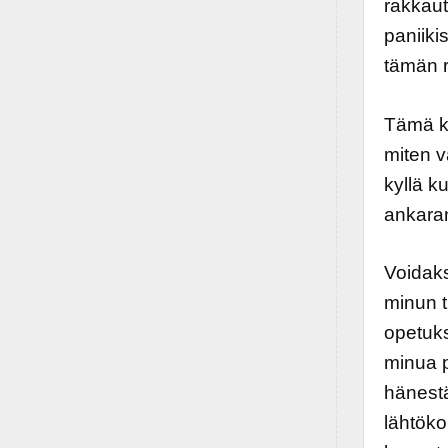
rakkaut
paniiki
tämän r
Tämä ka
miten v
kyllä k
ankaran
Voidaks
minun t
opetuks
minua p
hänestä
lähtöko