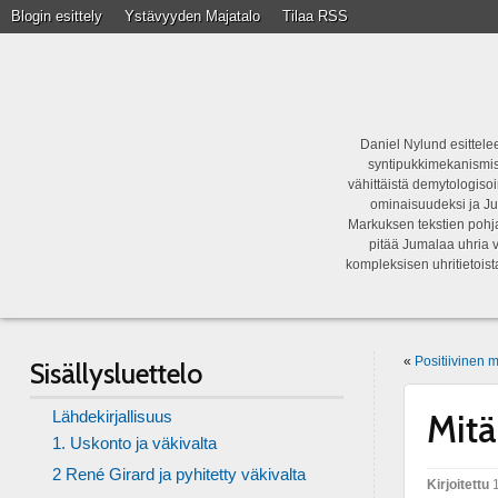
Blogin esittely
Ystävyyden Majatalo
Tilaa RSS
Daniel Nylund esittelee
syntipukkimekanismist
vähittäistä demytologisoi
ominaisuudeksi ja Ju
Markuksen tekstien pohja
pitää Jumalaa uhria v
kompleksisen uhritietois
«
Positiivinen 
Sisällysluettelo
Lähdekirjallisuus
Mitä
1. Uskonto ja väkivalta
2 René Girard ja pyhitetty väkivalta
Kirjoitettu
1