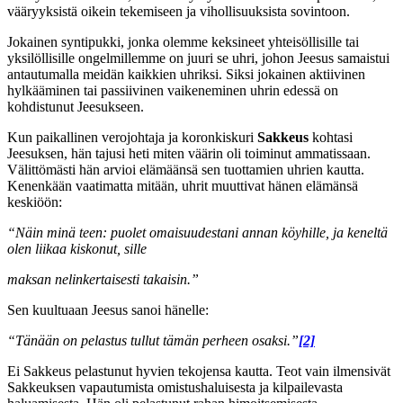
vääryyksistä oikein tekemiseen ja vihollisuuksista sovintoon.
Jokainen syntipukki, jonka olemme keksineet yhteisöllisille tai
yksilöllisille ongelmillemme on juuri se uhri, johon Jeesus samaistui
antautumalla meidän kaikkien uhriksi. Siksi jokainen aktiivinen
hylkääminen tai passiivinen vaikeneminen uhrin edessä on
kohdistunut Jeesukseen.
Kun paikallinen verojohtaja ja koronkiskuri
Sakkeus
kohtasi
Jeesuksen, hän tajusi heti miten väärin oli toiminut ammatissaan.
Välittömästi hän arvioi elämäänsä sen tuottamien uhrien kautta.
Kenenkään vaatimatta mitään, uhrit muuttivat hänen elämänsä
keskiöön:
“Näin minä teen: puolet omaisuudestani annan köyhille, ja keneltä
olen liikaa kiskonut, sille
maksan nelinkertaisesti takaisin.”
Sen kuultuaan Jeesus sanoi hänelle:
“Tänään on pelastus tullut tämän perheen osaksi.”
[2]
Ei Sakkeus pelastunut hyvien tekojensa kautta. Teot vain ilmensivät
Sakkeuksen vapautumista omistushaluisesta ja kilpailevasta