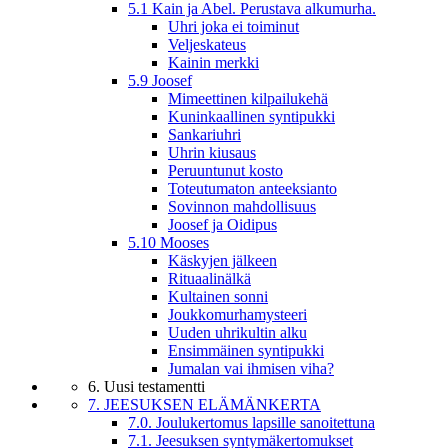
5.1 Kain ja Abel. Perustava alkumurha.
Uhri joka ei toiminut
Veljeskateus
Kainin merkki
5.9 Joosef
Mimeettinen kilpailukehä
Kuninkaallinen syntipukki
Sankariuhri
Uhrin kiusaus
Peruuntunut kosto
Toteutumaton anteeksianto
Sovinnon mahdollisuus
Joosef ja Oidipus
5.10 Mooses
Käskyjen jälkeen
Rituaalinälkä
Kultainen sonni
Joukkomurhamysteeri
Uuden uhrikultin alku
Ensimmäinen syntipukki
Jumalan vai ihmisen viha?
6. Uusi testamentti
7. JEESUKSEN ELÄMÄNKERTA
7.0. Joulukertomus lapsille sanoitettuna
7.1. Jeesuksen syntymäkertomukset