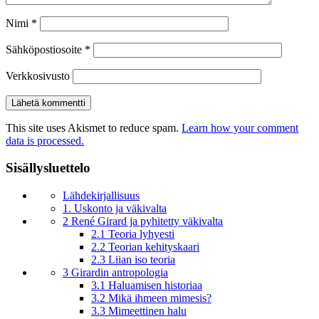
Nimi
*
Sähköpostiosoite
*
Verkkosivusto
This site uses Akismet to reduce spam.
Learn how your comment
data is processed.
Sisällysluettelo
Lähdekirjallisuus
1. Uskonto ja väkivalta
2 René Girard ja pyhitetty väkivalta
2.1 Teoria lyhyesti
2.2 Teorian kehityskaari
2.3 Liian iso teoria
3 Girardin antropologia
3.1 Haluamisen historiaa
3.2 Mikä ihmeen mimesis?
3.3 Mimeettinen halu