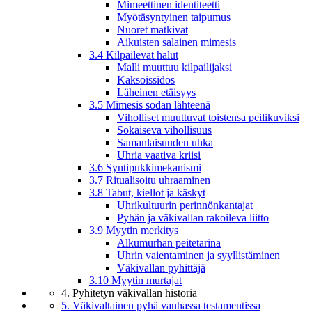
Mimeettinen identiteetti
Myötäsyntyinen taipumus
Nuoret matkivat
Aikuisten salainen mimesis
3.4 Kilpailevat halut
Malli muuttuu kilpailijaksi
Kaksoissidos
Läheinen etäisyys
3.5 Mimesis sodan lähteenä
Viholliset muuttuvat toistensa peilikuviksi
Sokaiseva vihollisuus
Samanlaisuuden uhka
Uhria vaativa kriisi
3.6 Syntipukkimekanismi
3.7 Ritualisoitu uhraaminen
3.8 Tabut, kiellot ja käskyt
Uhrikultuurin perinnönkantajat
Pyhän ja väkivallan rakoileva liitto
3.9 Myytin merkitys
Alkumurhan peitetarina
Uhrin vaientaminen ja syyllistäminen
Väkivallan pyhittäjä
3.10 Myytin murtajat
4. Pyhitetyn väkivallan historia
5. Väkivaltainen pyhä vanhassa testamentissa