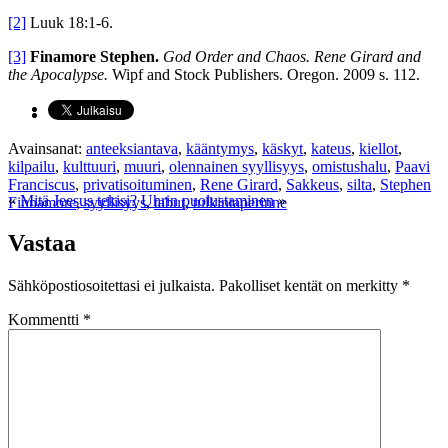
[2]
Luuk 18:1-6.
[3]
Finamore Stephen.
God Order and Chaos. Rene Girard and
the Apocalypse.
Wipf and Stock Publishers. Oregon. 2009 s. 112.
Avainsanat:
anteeksiantava
,
kääntymys
,
käskyt
,
kateus
,
kiellot
,
kilpailu
,
kulttuuri
,
muuri
,
olennainen syyllisyys
,
omistushalu
,
Paavi
Franciscus
,
privatisoituminen
,
Rene Girard
,
Sakkeus
,
silta
,
Stephen
«
Mitä Jeesus tekisi?
Uhrin puolustaminen
»
Finnamore
,
syyllisyys
,
tabut
,
tulkintaperinne
Vastaa
Sähköpostiosoitettasi ei julkaista.
Pakolliset kentät on merkitty
*
Kommentti
*