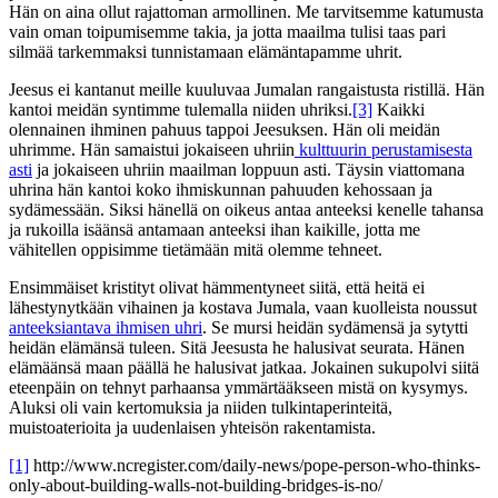
Hän on aina ollut rajattoman armollinen. Me tarvitsemme katumusta
vain oman toipumisemme takia, ja jotta maailma tulisi taas pari
silmää tarkemmaksi tunnistamaan elämäntapamme uhrit.
Jeesus ei kantanut meille kuuluvaa Jumalan rangaistusta ristillä. Hän
kantoi meidän syntimme tulemalla niiden uhriksi.
[3]
Kaikki
olennainen ihminen pahuus tappoi Jeesuksen. Hän oli meidän
uhrimme. Hän samaistui jokaiseen uhriin
kulttuurin perustamisesta
asti
ja jokaiseen uhriin maailman loppuun asti. Täysin viattomana
uhrina hän kantoi koko ihmiskunnan pahuuden kehossaan ja
sydämessään. Siksi hänellä on oikeus antaa anteeksi kenelle tahansa
ja rukoilla isäänsä antamaan anteeksi ihan kaikille, jotta me
vähitellen oppisimme tietämään mitä olemme tehneet.
Ensimmäiset kristityt olivat hämmentyneet siitä, että heitä ei
lähestynytkään vihainen ja kostava Jumala, vaan kuolleista noussut
anteeksiantava ihmisen uhri
. Se mursi heidän sydämensä ja sytytti
heidän elämänsä tuleen. Sitä Jeesusta he halusivat seurata. Hänen
elämäänsä maan päällä he halusivat jatkaa. Jokainen sukupolvi siitä
eteenpäin on tehnyt parhaansa ymmärtääkseen mistä on kysymys.
Aluksi oli vain kertomuksia ja niiden tulkintaperinteitä,
muistoaterioita ja uudenlaisen yhteisön rakentamista.
[1]
http://www.ncregister.com/daily-news/pope-person-who-thinks-
only-about-building-walls-not-building-bridges-is-no/