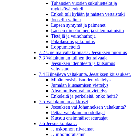
Tuhansien vuosien sukuluettelot ja
mykistävä enkeli
Enkeli tuli kylään ja naisten vertaistuki
Joosefin valinta
Lapsen syntymä ja paimenet
Lapsen nimeäminen ja sitten naimisiin
Tietäjiä ja vainoharhoja
Pakolaisuus ja kotiutus
Loppumietteitä
7.2 Unelma valtakunnasta. Jeesuksen nuoruus
7.3 Valtakunnan tulinen tienraivaaja
Jeesuksen identiteetti ja kutsumus
vahvistuu
7.4 Kilpaileva valtakunta. Jeesuksen kiusaukset.
Minän ensisijaisuuden viettelys.
Jumalan kiusaamisen viettelys
Absoluuttisen vallan viettelys
Enkeleitä ja perkeleitä, onko heitä?
7.5 Valtakunnan aakkoset
Jeesuksen vai Johanneksen valtakunta?
Pettää valtakunnan odottajat
Kutsuu ensimmäiset seuraajat
7.6 Jeesus kohtaa…
…uskonnon riivaamat
…inhomoralismin