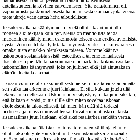
haluamisesta. Hän oli pelastunut rahan himoitsemisesta
anteliaisuuteen ja köyhien palvelemiseen. Sitä pelastuminen oli,
vapautumista pakkomielteisestä hamuamisesta elämään, joka ei enää
tuota uhreja vaan auttaa heitä taloudellisesti.
Jeesuksen aikana kääntyminen ei vielä ollut jakaantunut niin
moneen alkutekijään kuin nyt. Meillä on mahdollista tehdä
muodollinen kääntyminen uskonnosta toiseen esimerkiksi aviollisista
syistä. Voimme tehdä älyllistä kääntymystä yhdestä uskonvaraisesti
omaksutusta ennakko-oletuksesta toiseen. Voimme kääntyä
uskontoon sosiaalisista syistä, esteettisestä tai emotionaalisesta
ihastuksesta jne. Mutta harvoin näemme harkittua kokonaisvaltaista
uskonnollista kääntymystä, joka on julkinen eikä jätä ainuttakaan
elämänaluetta koskematta.
Tänään voimme olla uskonnollisesti melkein mitä tahansa antamatta
sen vaikuttaa arkeemme juuri lainkaan. Ei siitä kukaan joudu tiliä
tekemään kenellekään. Uskonto on yksityistynyt ehkä juuri siksikin,
että kukaan ei voisi joutua tilille siitä miten soveltaa uskoaan
ekologisesti ja taloudellisesti, tai miten hän elää sitä todeksi
perheessä ja muissa ihmissuhteissa. Privatisoitunut usko ei koske
sisämaailmaa juuri lainkaan, eikä siksi reaaliarkea senkään vertaa.
Jeesuksen aikana tällaisia sitoutumattomuuden välitiloja ei juuri
ollut. Joko olit yhteisön sitoutunut jäsen uskomuksia ja moraalia
myöten, tai sitten et. Jeesus kutsui ihmisiä ulos näistä yhteisöistä