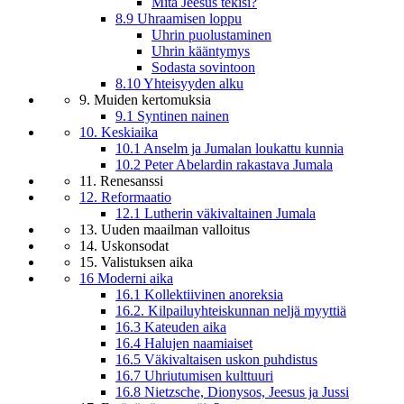
Mitä Jeesus tekisi?
8.9 Uhraamisen loppu
Uhrin puolustaminen
Uhrin kääntymys
Sodasta sovintoon
8.10 Yhteisyyden alku
9. Muiden kertomuksia
9.1 Syntinen nainen
10. Keskiaika
10.1 Anselm ja Jumalan loukattu kunnia
10.2 Peter Abelardin rakastava Jumala
11. Renesanssi
12. Reformaatio
12.1 Lutherin väkivaltainen Jumala
13. Uuden maailman valloitus
14. Uskonsodat
15. Valistuksen aika
16 Moderni aika
16.1 Kollektiivinen anoreksia
16.2. Kilpailuyhteiskunnan neljä myyttiä
16.3 Kateuden aika
16.4 Halujen naamiaiset
16.5 Väkivaltaisen uskon puhdistus
16.7 Uhriutumisen kulttuuri
16.8 Nietzsche, Dionysos, Jeesus ja Jussi