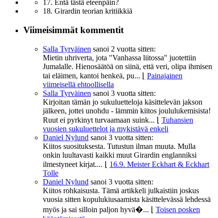
17. Entä tästä eteenpäin?
18. Girardin teorian kritiikkiä
Viimeisimmät kommentit
Salla Tyrväinen
sanoi
2 vuotta sitten:
Mietin uhriverta, jota "Vanhassa liitossa" juotettiin
Jumalalle. Hienosäätöä on siinä, että veri, olipa ihmisen
tai eläimen, kantoi henkeä, pu...
⌊
Painajainen
viimeisellä ehtoollisella
Salla Tyrväinen
sanoi
3 vuotta sitten:
Kirjoitan tämän jo sukuluetteloja käsittelevän jakson
jälkeen, jottei unohdu - lämmin kiitos joululukemisista!
Ruut ei pyrkinyt turvaamaan suink...
⌊
Tuhansien
vuosien sukuluettelot ja mykistävä enkeli
Daniel Nylund
sanoi
3 vuotta sitten:
Kiitos suosituksesta. Tutustun ilman muuta. Mulla
onkin luultavasti kaikki muut Girardin englanniksi
ilmestyneet kirjat....
⌊
16.9. Meister Eckhart & Eckhart
Tolle
Daniel Nylund
sanoi
3 vuotta sitten:
Kiitos rohkaisusta. Tämä artikkeli julkaistiin joskus
vuosia sitten kopulukiusaamista käsittelevässä lehdessä
myös ja sai silloin paljon hyvä�...
⌊
Toisen posken