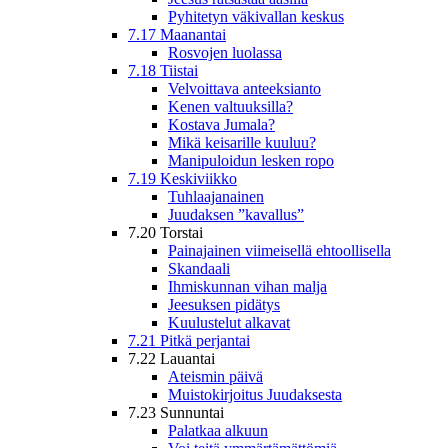
Pyhitetyn väkivallan keskus
7.17 Maanantai
Rosvojen luolassa
7.18 Tiistai
Velvoittava anteeksianto
Kenen valtuuksilla?
Kostava Jumala?
Mikä keisarille kuuluu?
Manipuloidun lesken ropo
7.19 Keskiviikko
Tuhlaajanainen
Juudaksen ”kavallus”
7.20 Torstai
Painajainen viimeisellä ehtoollisella
Skandaali
Ihmiskunnan vihan malja
Jeesuksen pidätys
Kuulustelut alkavat
7.21 Pitkä perjantai
7.22 Lauantai
Ateismin päivä
Muistokirjoitus Juudaksesta
7.23 Sunnuntai
Palatkaa alkuun