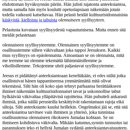
ehdottoman hyväksynnän piiriin. Hän julisti rajatonta anteeksiantoa,
mutta samalla hän myös koulutti opetuslapsiaan näkemään jotain
todella vaikeasti katseltavaa. Hän pelasti heidät kulttuurisidonnaisista
käskyistä, kielloista ja tabuista
olennaiseen syyllisyyteen
.
Pelastusta kuvataan syyllisyydestä vapautumisena. Mutta ennen sitä
meidät pelastetaan
olennaiseen syyllisyyteemme. Olennainen syyllisyytemme on
osallisuutemme siihen väkivaltaan joka tappoi Jeesuksen. Kaikki
muu syyllisyys on epäolennaista. Ainoastaan se on olennaista, mitä
me teemme tai olemme tekemättä lähimmäisillemme ja
vihollisillemme. Tekojemme uhrit paljastavat syyllisyytemme.
Jeesus ei pidättänyt anteeksiantoaan keneltäkään, ei edes niiltä jotka
osallistuivat hänen tappamiseensa ymmärtämättä mitä olivat
tekemässä. Silti hän oli koko ajan tehnyt parhaansa herättääkseen
ihmiset näkemään kulttuurisidonnaiset tavat ja uskonnollise tabut
hylkäävää väkivaltaa ylläpitävinä rajoitteina. Hän puhutteli ankarasti
ihmisiä, jotka näillä perusteilla keskittyivät rakentamaan rajoja eikä
siltoja. Silti anteeksianto kuului heillekin. Ongelmaksi jää se, että sitä
anteeksiantoa tarvitsee vain ihminen ja yhteisö, joka tunnistaa
osallisuutensa olennaiseen rikokseen Jumalaa kohtaan. Se on
ihmiseen kohdistuva väkivalta. Mikään katumus,synnin tunnustus tai
parannuksen teko ei hellytä Jumalan sydäntä anteeksiantavaisuuteen.