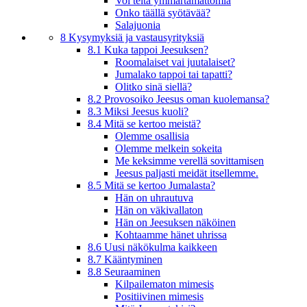
Voi teitä ymmärtämättömiä
Onko täällä syötävää?
Salajuonia
8 Kysymyksiä ja vastausyrityksiä
8.1 Kuka tappoi Jeesuksen?
Roomalaiset vai juutalaiset?
Jumalako tappoi tai tapatti?
Olitko sinä siellä?
8.2 Provosoiko Jeesus oman kuolemansa?
8.3 Miksi Jeesus kuoli?
8.4 Mitä se kertoo meistä?
Olemme osallisia
Olemme melkein sokeita
Me keksimme verellä sovittamisen
Jeesus paljasti meidät itsellemme.
8.5 Mitä se kertoo Jumalasta?
Hän on uhrautuva
Hän on väkivallaton
Hän on Jeesuksen näköinen
Kohtaamme hänet uhrissa
8.6 Uusi näkökulma kaikkeen
8.7 Kääntyminen
8.8 Seuraaminen
Kilpailematon mimesis
Positiivinen mimesis