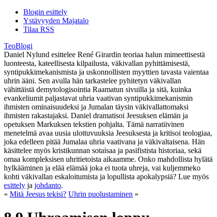
Blogin esittely
Ystävyyden Majatalo
Tilaa RSS
TeoBlogi
Daniel Nylund esittelee René Girardin teoriaa halun mimeettisestä
luonteesta, kateellisesta kilpailusta, väkivallan pyhittämisestä,
syntipukkimekanismista ja uskonnollisten myyttien tavasta vaientaa
uhrin ääni. Sen avulla hän tarkastelee pyhitetyn väkivallan
vähittäistä demytologisointia Raamatun sivuilla ja sitä, kuinka
evankeliumit paljastavat uhria vaativan syntipukkimekanismin
ihmisten ominaisuudeksi ja Jumalan täysin väkivallattomaksi
ihmisten rakastajaksi. Daniel dramatisoi Jeesuksen elämän ja
opetuksen Markuksen tekstien pohjalta. Tämä narratiivinen
menetelmä avaa uusia ulottuvuuksia Jeesuksesta ja kritisoi teologiaa,
joka edelleen pitää Jumalaa uhria vaativana ja väkivaltaisena. Hän
käsittelee myös kristikunnan sotaisaa ja pasifistista historiaa, sekä
omaa kompleksisen uhritietoista aikaamme. Onko mahdollista hylätä
hylkääminen ja elää elämää joka ei tuota uhreja, vai kuljemmeko
kohti väkivallan eskaloitumista ja lopullista apokalypsiä? Lue myös
esittely
ja
johdanto
.
«
Mitä Jeesus tekisi?
Uhrin puolustaminen
»