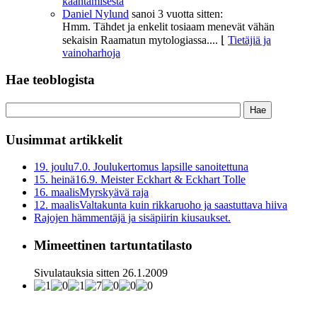
kääntämisestä
Daniel Nylund
sanoi
3 vuotta sitten:
Hmm. Tähdet ja enkelit tosiaam menevät vähän
sekaisin Raamatun mytologiassa....
⌊
Tietäjiä ja
vainoharhoja
Hae teoblogista
Uusimmat artikkelit
19. joulu
7.0. Joulukertomus lapsille sanoitettuna
15. heinä
16.9. Meister Eckhart & Eckhart Tolle
16. maalis
Myrskyävä raja
12. maalis
Valtakunta kuin rikkaruoho ja saastuttava hiiva
Rajojen hämmentäjä ja sisäpiirin kiusaukset.
Mimeettinen tartuntatilasto
Sivulatauksia sitten 26.1.2009