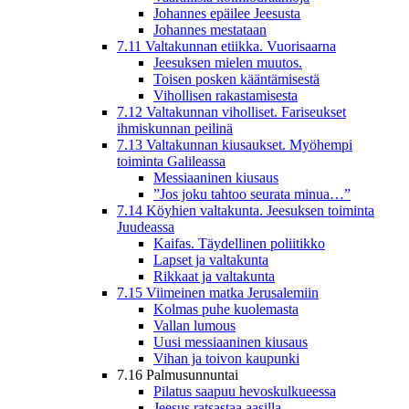
Johannes epäilee Jeesusta
Johannes mestataan
7.11 Valtakunnan etiikka. Vuorisaarna
Jeesuksen mielen muutos.
Toisen posken kääntämisestä
Vihollisen rakastamisesta
7.12 Valtakunnan viholliset. Fariseukset
ihmiskunnan peilinä
7.13 Valtakunnan kiusaukset. Myöhempi
toiminta Galileassa
Messiaaninen kiusaus
”Jos joku tahtoo seurata minua…”
7.14 Köyhien valtakunta. Jeesuksen toiminta
Juudeassa
Kaifas. Täydellinen poliitikko
Lapset ja valtakunta
Rikkaat ja valtakunta
7.15 Viimeinen matka Jerusalemiin
Kolmas puhe kuolemasta
Vallan lumous
Uusi messiaaninen kiusaus
Vihan ja toivon kaupunki
7.16 Palmusunnuntai
Pilatus saapuu hevoskulkueessa
Jeesus ratsastaa aasilla