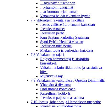
…hylkäävän uskonnon
…yhteisön hylkäämät
…uskonnon orjuuttamat
Vapauttaa heidät tekemään hyvää
7.7 yhteisöjen rakentaja ja hajoittaja
Jeesus valitsee 12 olemaan kanssaan
Jeesuksen naiset
Jeesuksen perhe
Kun Saatana karkottaa Saatanan
Synti Pyhää Henkeä vastaan
Jeesuksen uusi perhe
Miekan tuoja ja perheiden hajottaja
7.8 Valtakunnan rajat?
Rajojen hämmentäjä ja sisäpiirin
kiusaukset.
Valtakunta kuin rikkaruoho ja saastuttava
hiiva
Myrskyävä raja
7.9 Valtakunnan vaikutukset. Opettaa toiminnalla
Yhteisönsä riivaama
Uhri uhmaa kohtaloaan
Kateellinen kotikylä
Jeesuksen paljastama saatana
7.10 Jeesus, Johannes ja Herodeksen uusperhe
Vaarallisia kolmiodraamoja