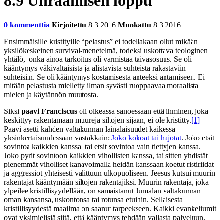
8.9 Uhraamisen loppu
0 kommenttia
Kirjoitettu
8.3.2016
Muokattu
8.3.2016
Ensimmäisille kristityille “pelastus” ei todellakaan ollut mikään
yksilökeskeinen survival-menetelmä, todeksi uskottava teologinen
yhtälö, jonka ainoa tarkoitus oli varmistaa taivasosuus. Se oli
kääntymys väkivaltaisista ja alistavista suhteista rakastaviin
suhteisiin. Se oli kääntymys kostamisesta anteeksi antamiseen. Ei
mitään pelastusta mielletty ilman syvästi ruoppaavaa moraalista
mielen ja käytännön muutosta.
Siksi
paavi Franciscus
oli oikeassa sanoessaan että ihminen, joka
keskittyy rakentamaan muureja siltojen sijaan, ei ole kristitty.
[1]
Paavi asetti kahden valtakunnan lainalaisuudet kaikessa
yksinkertaisuudessaan vastakkain:
Joko kokoat tai hajotat
. Joko etsit
sovintoa kaikkien kanssa, tai etsit sovintoa vain tiettyjen kanssa.
Joko pyrit sovintoon kaikkien vihollisten kanssa, tai sitten yhdistät
pienemmät viholliset kanavoimalla heidän kanssaan koetut ristiriidat
ja aggressiot yhteisesti valittuun ulkopuoliseen. Jeesus kutsui muurin
rakentajat kääntymään siltojen rakentajiksi. Muurin rakentaja, joka
ylpeilee kristillisyydellään, on samaistanut Jumalan valtakunnan
oman kansansa, uskontonsa tai rotunsa etuihin. Sellaisesta
kristillisyydestä maailma on saanut tarpeekseen. Kaikki evankeliumit
ovat yksimielisiä siitä, että kääntymys tehdään vallasta palveluun,