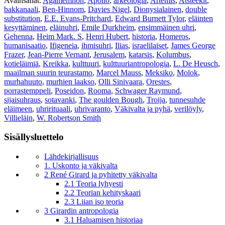
Avainsanat:
Agamemnon
,
Apollo
,
arkeologia
,
Artemis
,
Atsteekit
,
bakkanaali
,
Ben-Hinnom
,
Davies Nigel
,
Dionysialainen
,
double
substitution
,
E.E. Evans-Pritchard
,
Edward Burnett Tylor
,
eläinten
kesyttäminen
,
eläinuhri
,
Emile Durkheim
,
ensimmäinen uhri
,
Gehenna
,
Heim Mark. S
,
Henri Hubert
,
historia
,
Homeros
,
humanisaatio
,
Ifigeneia
,
ihmisuhri
,
Ilias
,
israelilaiset
,
James George
Frazer
,
Jean-Pierre Vernant
,
Jerusalem
,
katarsis
,
Kolumbus
,
kotieläimiä
,
Kreikka
,
kulttuuri
,
kulttuuriantropologia
,
L. De Heusch
,
maailman suurin teurastamo
,
Marcel Mauss
,
Meksiko
,
Molok
,
murhahuuto
,
murhien laakso
,
Olli Sinivaara
,
Orestes
,
porrastemppeli
,
Poseidon
,
Rooma
,
Schwager Raymund
,
sijaisuhraus
,
sotavanki
,
The goulden Bough
,
Troija
,
tunnesuhde
eläimeen
,
uhrirituaali
,
uhrivaranto
,
Väkivalta ja pyhä
,
verilöyly
,
Villieläin
,
W. Robertson Smith
Sisällysluettelo
Lähdekirjallisuus
1. Uskonto ja väkivalta
2 René Girard ja pyhitetty väkivalta
2.1 Teoria lyhyesti
2.2 Teorian kehityskaari
2.3 Liian iso teoria
3 Girardin antropologia
3.1 Haluamisen historiaa