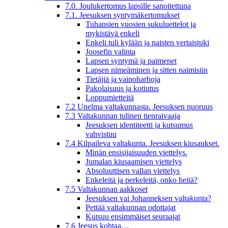
7.0. Joulukertomus lapsille sanoitettuna
7.1. Jeesuksen syntymäkertomukset
Tuhansien vuosien sukuluettelot ja
mykistävä enkeli
Enkeli tuli kylään ja naisten vertaistuki
Joosefin valinta
Lapsen syntymä ja paimenet
Lapsen nimeäminen ja sitten naimisiin
Tietäjiä ja vainoharhoja
Pakolaisuus ja kotiutus
Loppumietteitä
7.2 Unelma valtakunnasta. Jeesuksen nuoruus
7.3 Valtakunnan tulinen tienraivaaja
Jeesuksen identiteetti ja kutsumus
vahvistuu
7.4 Kilpaileva valtakunta. Jeesuksen kiusaukset.
Minän ensisijaisuuden viettelys.
Jumalan kiusaamisen viettelys
Absoluuttisen vallan viettelys
Enkeleitä ja perkeleitä, onko heitä?
7.5 Valtakunnan aakkoset
Jeesuksen vai Johanneksen valtakunta?
Pettää valtakunnan odottajat
Kutsuu ensimmäiset seuraajat
7.6 Jeesus kohtaa…