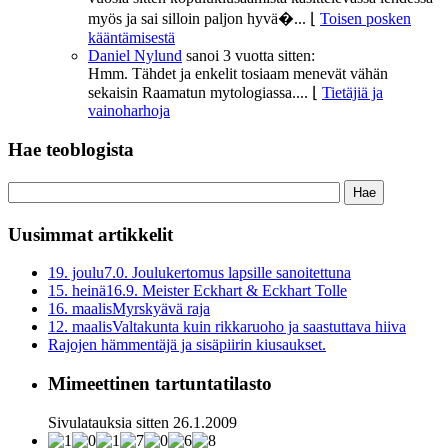
myös ja sai silloin paljon hyvä�...
⌊
Toisen posken
kääntämisestä
Daniel Nylund
sanoi
3 vuotta sitten:
Hmm. Tähdet ja enkelit tosiaam menevät vähän
sekaisin Raamatun mytologiassa....
⌊
Tietäjiä ja
vainoharhoja
Hae teoblogista
Uusimmat artikkelit
19. joulu
7.0. Joulukertomus lapsille sanoitettuna
15. heinä
16.9. Meister Eckhart & Eckhart Tolle
16. maalis
Myrskyävä raja
12. maalis
Valtakunta kuin rikkaruoho ja saastuttava hiiva
Rajojen hämmentäjä ja sisäpiirin kiusaukset.
Mimeettinen tartuntatilasto
Sivulatauksia sitten 26.1.2009