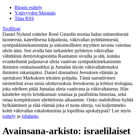
Blogin esittely
Ystävyyden Majatalo
Tilaa RSS
TeoBlogi
Daniel Nylund esittelee René Girardin teoriaa halun mimeettisestä
luonteesta, kateellisesta kilpailusta, väkivallan pyhittämisestä,
syntipukkimekanismista ja uskonnollisten myyttien tavasta vaientaa
uhrin ääni. Sen avulla hän tarkastelee pyhitetyn väkivallan
vähittäistä demytologisointia Raamatun sivuilla ja sitä, kuinka
evankeliumit paljastavat uhria vaativan syntipukkimekanismin
ihmisten ominaisuudeksi ja Jumalan täysin väkivallattomaksi
ihmisten rakastajaksi. Daniel dramatisoi Jeesuksen elämän ja
opetuksen Markuksen tekstien pohjalta. Tämä narratiivinen
menetelmä avaa uusia ulottuvuuksia Jeesuksesta ja kritisoi teologiaa,
joka edelleen pitää Jumalaa uhria vaativana ja väkivaltaisena. Hän
käsittelee myös kristikunnan sotaisaa ja pasifistista historiaa, sekä
omaa kompleksisen uhritietoista aikaamme. Onko mahdollista hylätä
hylkääminen ja elää elämää joka ei tuota uhreja, vai kuljemmeko
kohti väkivallan eskaloitumista ja lopullista apokalypsiä? Lue myös
esittely
ja
johdanto
.
Avainsana-arkisto:
israelilaiset