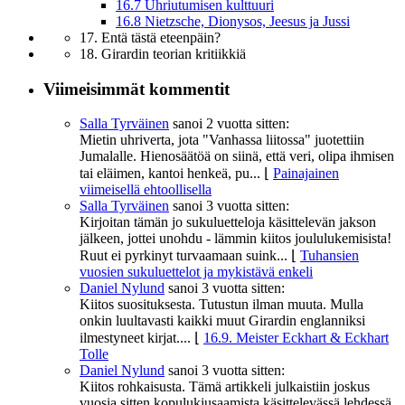
16.7 Uhriutumisen kulttuuri
16.8 Nietzsche, Dionysos, Jeesus ja Jussi
17. Entä tästä eteenpäin?
18. Girardin teorian kritiikkiä
Viimeisimmät kommentit
Salla Tyrväinen
sanoi
2 vuotta sitten:
Mietin uhriverta, jota "Vanhassa liitossa" juotettiin
Jumalalle. Hienosäätöä on siinä, että veri, olipa ihmisen
tai eläimen, kantoi henkeä, pu...
⌊
Painajainen
viimeisellä ehtoollisella
Salla Tyrväinen
sanoi
3 vuotta sitten:
Kirjoitan tämän jo sukuluetteloja käsittelevän jakson
jälkeen, jottei unohdu - lämmin kiitos joululukemisista!
Ruut ei pyrkinyt turvaamaan suink...
⌊
Tuhansien
vuosien sukuluettelot ja mykistävä enkeli
Daniel Nylund
sanoi
3 vuotta sitten:
Kiitos suosituksesta. Tutustun ilman muuta. Mulla
onkin luultavasti kaikki muut Girardin englanniksi
ilmestyneet kirjat....
⌊
16.9. Meister Eckhart & Eckhart
Tolle
Daniel Nylund
sanoi
3 vuotta sitten:
Kiitos rohkaisusta. Tämä artikkeli julkaistiin joskus
vuosia sitten kopulukiusaamista käsittelevässä lehdessä