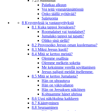
7.23 Sunnuntai
Palatkaa alkuun
Voi teitä ymmärtämättömiä
Onko täällä syötävää?
Salajuonia
8 Kysymyksiä ja vastausyrityksiä
8.1 Kuka tappoi Jeesuksen?
Roomalaiset vai juutalaiset?
Jumalako tappoi tai tapatti?
Olitko sinä siellä?
8.2 Provosoiko Jeesus oman kuolemansa?
8.3 Miksi Jeesus kuoli?
8.4 Mitä se kertoo meistä?
Olemme osallisia
Olemme melkein sokeita
Me keksimme verellä sovittamisen
Jeesus paljasti meidät itsellemme.
8.5 Mitä se kertoo Jumalasta?
Hän on uhrautuva
Hän on väkivallaton
Hän on Jeesuksen näköinen
Kohtaamme hänet uhrissa
8.6 Uusi näkökulma kaikkeen
8.7 Kääntyminen
8.8 Seuraaminen