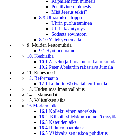
Kilpailematon mimesis
Positiivinen mimesis
Mitä Jeesus tekisi?
8.9 Uhraamisen loppu
Uhrin puolustaminen
Uhrin kääntymys
Sodasta sovintoon
8.10 Yhteisyyden alku
9. Muiden kertomuksia
9.1 Syntinen nainen
10. Keskiaika
10.1 Anselm ja Jumalan loukattu kunnia
10.2 Peter Abelardin rakastava Jumala
11. Renesanssi
12. Reformaatio
12.1 Lutherin väkivaltainen Jumala
13. Uuden maailman valloitus
14. Uskonsodat
15. Valistuksen aika
16 Moderni aika
16.1 Kollektiivinen anoreksia
16.2. Kilpailuyhteiskunnan neljä myyttiä
16.3 Kateuden aika
16.4 Halujen naamiaiset
16.5 Väkivaltaisen uskon puhdistus