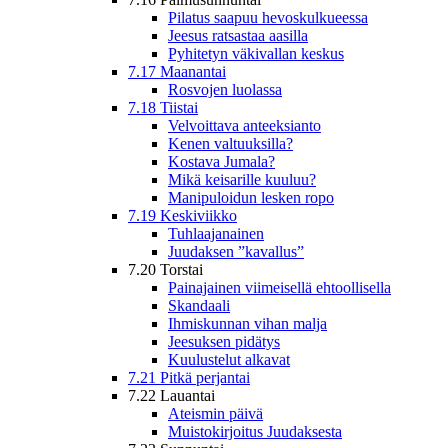
Pilatus saapuu hevoskulkueessa
Jeesus ratsastaa aasilla
Pyhitetyn väkivallan keskus
7.17 Maanantai
Rosvojen luolassa
7.18 Tiistai
Velvoittava anteeksianto
Kenen valtuuksilla?
Kostava Jumala?
Mikä keisarille kuuluu?
Manipuloidun lesken ropo
7.19 Keskiviikko
Tuhlaajanainen
Juudaksen ”kavallus”
7.20 Torstai
Painajainen viimeisellä ehtoollisella
Skandaali
Ihmiskunnan vihan malja
Jeesuksen pidätys
Kuulustelut alkavat
7.21 Pitkä perjantai
7.22 Lauantai
Ateismin päivä
Muistokirjoitus Juudaksesta