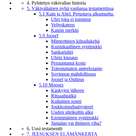
4. Pyhitetyn väkivallan historia
5. Väkivaltainen pyhä vanhassa testamentissa
5.1 Kain ja Abel. Perustava alkumurha.
Uhri joka ei toiminut
Veljeskateus
Kainin merkki
5.9 Joosef
Mimeettinen kilpailukehä
Kuninkaallinen syntipukki
Sankariuhri
Uhrin kiusaus
Peruuntunut kosto
Toteutumaton anteeksianto
Sovinnon mahdollisuus
Joosef ja Oidipus
5.10 Mooses
Käskyjen jälkeen
Rituaalinälkä
Kultainen sonni
Joukkomurhamysteeri
Uuden uhrikultin alku
Ensimmäinen syntipukki
Jumalan vai ihmisen viha?
6. Uusi testamentti
7. JEESUKSEN ELÄMÄNKERTA