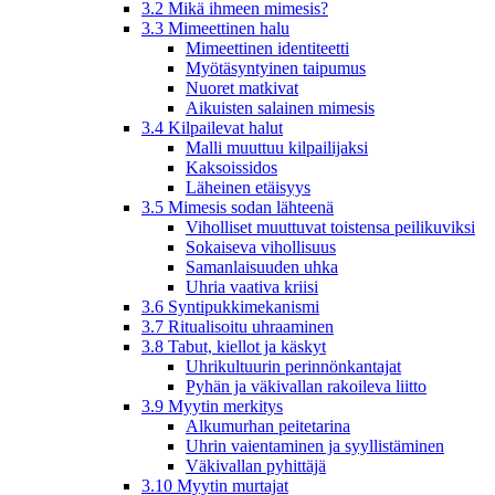
3.2 Mikä ihmeen mimesis?
3.3 Mimeettinen halu
Mimeettinen identiteetti
Myötäsyntyinen taipumus
Nuoret matkivat
Aikuisten salainen mimesis
3.4 Kilpailevat halut
Malli muuttuu kilpailijaksi
Kaksoissidos
Läheinen etäisyys
3.5 Mimesis sodan lähteenä
Viholliset muuttuvat toistensa peilikuviksi
Sokaiseva vihollisuus
Samanlaisuuden uhka
Uhria vaativa kriisi
3.6 Syntipukkimekanismi
3.7 Ritualisoitu uhraaminen
3.8 Tabut, kiellot ja käskyt
Uhrikultuurin perinnönkantajat
Pyhän ja väkivallan rakoileva liitto
3.9 Myytin merkitys
Alkumurhan peitetarina
Uhrin vaientaminen ja syyllistäminen
Väkivallan pyhittäjä
3.10 Myytin murtajat