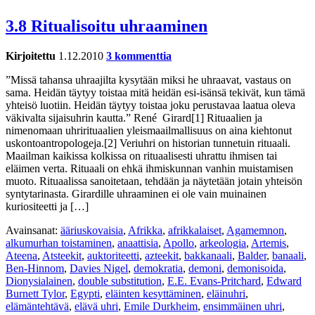
3.8 Ritualisoitu uhraaminen
Kirjoitettu
1.12.2010
3 kommenttia
”Missä tahansa uhraajilta kysytään miksi he uhraavat, vastaus on
sama. Heidän täytyy toistaa mitä heidän esi-isänsä tekivät, kun tämä
yhteisö luotiin. Heidän täytyy toistaa joku perustavaa laatua oleva
väkivalta sijaisuhrin kautta.” René Girard[1] Rituaalien ja
nimenomaan uhrirituaalien yleismaailmallisuus on aina kiehtonut
uskontoantropologeja.[2] Veriuhri on historian tunnetuin rituaali.
Maailman kaikissa kolkissa on rituaalisesti uhrattu ihmisen tai
eläimen verta. Rituaali on ehkä ihmiskunnan vanhin muistamisen
muoto. Rituaalissa sanoitetaan, tehdään ja näytetään jotain yhteisön
syntytarinasta. Girardille uhraaminen ei ole vain muinainen
kuriositeetti ja […]
Avainsanat:
ääriuskovaisia
,
Afrikka
,
afrikkalaiset
,
Agamemnon
,
alkumurhan toistaminen
,
anaattisia
,
Apollo
,
arkeologia
,
Artemis
,
Ateena
,
Atsteekit
,
auktoriteetti
,
azteekit
,
bakkanaali
,
Balder
,
banaali
,
Ben-Hinnom
,
Davies Nigel
,
demokratia
,
demoni
,
demonisoida
,
Dionysialainen
,
double substitution
,
E.E. Evans-Pritchard
,
Edward
Burnett Tylor
,
Egypti
,
eläinten kesyttäminen
,
eläinuhri
,
elämäntehtävä
,
elävä uhri
,
Emile Durkheim
,
ensimmäinen uhri
,