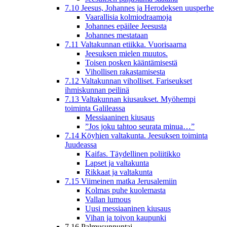
7.10 Jeesus, Johannes ja Herodeksen uusperhe
Vaarallisia kolmiodraamoja
Johannes epäilee Jeesusta
Johannes mestataan
7.11 Valtakunnan etiikka. Vuorisaarna
Jeesuksen mielen muutos.
Toisen posken kääntämisestä
Vihollisen rakastamisesta
7.12 Valtakunnan viholliset. Fariseukset
ihmiskunnan peilinä
7.13 Valtakunnan kiusaukset. Myöhempi
toiminta Galileassa
Messiaaninen kiusaus
”Jos joku tahtoo seurata minua…”
7.14 Köyhien valtakunta. Jeesuksen toiminta
Juudeassa
Kaifas. Täydellinen poliitikko
Lapset ja valtakunta
Rikkaat ja valtakunta
7.15 Viimeinen matka Jerusalemiin
Kolmas puhe kuolemasta
Vallan lumous
Uusi messiaaninen kiusaus
Vihan ja toivon kaupunki
7.16 Palmusunnuntai