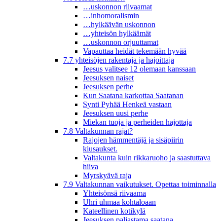
…uskonnon riivaamat
…inhomoralismin
…hylkäävän uskonnon
…yhteisön hylkäämät
…uskonnon orjuuttamat
Vapauttaa heidät tekemään hyvää
7.7 yhteisöjen rakentaja ja hajoittaja
Jeesus valitsee 12 olemaan kanssaan
Jeesuksen naiset
Jeesuksen perhe
Kun Saatana karkottaa Saatanan
Synti Pyhää Henkeä vastaan
Jeesuksen uusi perhe
Miekan tuoja ja perheiden hajottaja
7.8 Valtakunnan rajat?
Rajojen hämmentäjä ja sisäpiirin
kiusaukset.
Valtakunta kuin rikkaruoho ja saastuttava
hiiva
Myrskyävä raja
7.9 Valtakunnan vaikutukset. Opettaa toiminnalla
Yhteisönsä riivaama
Uhri uhmaa kohtaloaan
Kateellinen kotikylä
Jeesuksen paljastama saatana