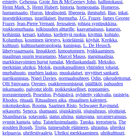
eristetty
,
Gehenna
,
Grote Jim & McGeeney John
,
hallintokausi
,
Heim Mark. S
,
Henri Hubert
,
historia
,
homeopatia
,
Homeros
,
humanisaatio
,
Huron
,
Idealisointi
,
Ifigeneia
,
ihmisuhri
,
Ilias
,
inkat
,
insestirikkomus
,
israelilaiset
,
Itsemurha
,
J.G. Frazer
,
James George
Frazer
,
Jean-Pierre Vernant
,
Jerusalem
,
johtaja syntipukkina
,
joukkomurhaaia
,
julkisuuden alttarille
,
kaavamaisuus
,
katarsis
,
keihästää
,
keisari
,
kidutus
,
kiellettyjä ruokia
,
kivittää
,
kohtalo
,
Kolumbus
,
kosminen järjestys
,
kotieläimiä
,
köyhät
,
Kreikka
,
kulttuuri
,
kulttuuriantropologia
,
kuningas
,
L. De Heusch
,
lähetyssaarnaaja
,
linnakkeet
,
lumoutumnen
,
lynkkaaminen
,
maailman suurin teurastamo
,
Marcel Mauss
,
marginaalisia
,
markkinavoimien hurjat jumalat
,
Mediaskandaali
,
Meksiko
,
merkitään uhriksi
,
Molok
,
monikansallisten yhtiöiden johajat
,
murhahuuto
,
murhien laakso
,
muukalaiset
,
myyttiset sankarit
,
narrikuningas
,
Nigel Davies
,
normaalisuhteet
,
Odin
,
oikeudettomat
,
Olli Sinivaara
,
Orestes
,
osakkeenomistajat
,
päälliköt
,
pahuuden
inkarnaatio
,
palvotut idolit
,
poikkeukselliset
,
poppamies
,
porrastemppeli
,
Poseidon
,
Pyhäpäivä
,
pyhitetty väkivalta
,
rasisteja
,
Rhodos
,
rituaali
,
Rituaalinen aika
,
rituaalinen kalenteri
,
rokotuskeskus
,
Rooma
,
Saarinen Risto
,
Schwager Raymund
,
sekasorto
,
Seneca
,
shamaani
,
sijaiskärsijä
,
sijaisuhraus
,
sijoittajat
,
Skandinavia
,
sotavanki
,
status uhrina
,
statusjana
,
suvaistevaisuus
,
synnin kantaja
,
tabu
,
Taistelusimulaatio
,
Tanska
,
terroristeja
,
The
goulden Bough
,
Troija
,
tunnesuhde eläimeen
,
uhrautua
,
uhreiksi
kelpaavia
,
uhrifestivaaleja
,
Uhriksi merkkaaminen
,
uhrikulttuuri
,