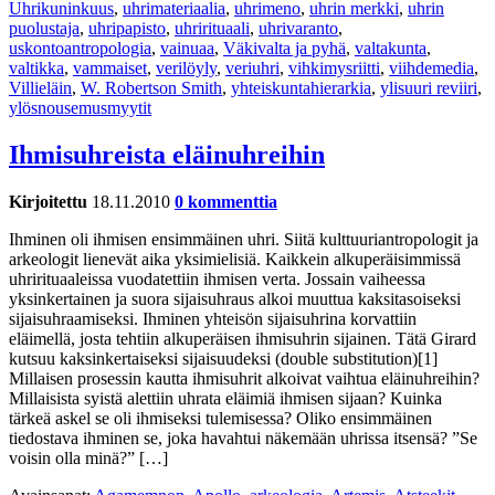
Uhrikuninkuus
,
uhrimateriaalia
,
uhrimeno
,
uhrin merkki
,
uhrin
puolustaja
,
uhripapisto
,
uhrirituaali
,
uhrivaranto
,
uskontoantropologia
,
vainuaa
,
Väkivalta ja pyhä
,
valtakunta
,
valtikka
,
vammaiset
,
verilöyly
,
veriuhri
,
vihkimysriitti
,
viihdemedia
,
Villieläin
,
W. Robertson Smith
,
yhteiskuntahierarkia
,
ylisuuri reviiri
,
ylösnousemusmyytit
Ihmisuhreista eläinuhreihin
Kirjoitettu
18.11.2010
0 kommenttia
Ihminen oli ihmisen ensimmäinen uhri. Siitä kulttuuriantropologit ja
arkeologit lienevät aika yksimielisiä. Kaikkein alkuperäisimmissä
uhrirituaaleissa vuodatettiin ihmisen verta. Jossain vaiheessa
yksinkertainen ja suora sijaisuhraus alkoi muuttua kaksitasoiseksi
sijaisuhraamiseksi. Ihminen yhteisön sijaisuhrina korvattiin
eläimellä, josta tehtiin alkuperäisen ihmisuhrin sijainen. Tätä Girard
kutsuu kaksinkertaiseksi sijaisuudeksi (double substitution)[1]
Millaisen prosessin kautta ihmisuhrit alkoivat vaihtua eläinuhreihin?
Millaisista syistä alettiin uhrata eläimiä ihmisen sijaan? Kuinka
tärkeä askel se oli ihmiseksi tulemisessa? Oliko ensimmäinen
tiedostava ihminen se, joka havahtui näkemään uhrissa itsensä? ”Se
voisin olla minä?” […]