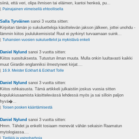
siinä, että veri, olipa ihmisen tai eläimen, kantoi henkeä, pu...
⌊
Painajainen viimeisellä ehtoollisella
Salla Tyrväinen
sanoi
3 vuotta sitten:
Kirjoitan tämän jo sukuluetteloja käsittelevän jakson jälkeen, jottei unohdu -
lämmin kiitos joululukemisista! Ruut ei pyrkinyt turvaamaan suink...
⌊
Tuhansien vuosien sukuluettelot ja mykistävä enkeli
Daniel Nylund
sanoi
3 vuotta sitten:
Kiitos suosituksesta. Tutustun ilman muuta. Mulla onkin luultavasti kaikki
muut Girardin englanniksi ilmestyneet kirjat....
⌊
16.9. Meister Eckhart & Eckhart Tolle
Daniel Nylund
sanoi
3 vuotta sitten:
Kiitos rohkaisusta. Tämä artikkeli julkaistiin joskus vuosia sitten
kopulukiusaamista käsittelevässä lehdessä myös ja sai silloin paljon
hyvä�...
⌊
Toisen posken kääntämisestä
Daniel Nylund
sanoi
3 vuotta sitten:
Hmm. Tähdet ja enkelit tosiaam menevät vähän sekaisin Raamatun
mytologiassa....
⌊
Tietäjiä ja vainoharhoja