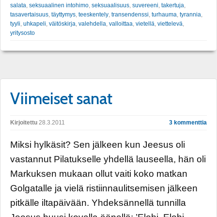
salata
,
seksuaalinen intohimo
,
seksuaalisuus
,
suvereeni
,
takertuja
,
tasavertaisuus
,
täyttymys
,
teeskentely
,
transendenssi
,
turhauma
,
tyrannia
,
tyyli
,
uhkapeli
,
väitöskirja
,
valehdella
,
valloittaa
,
vietellä
,
viettelevä
,
yritysosto
Viimeiset sanat
Kirjoitettu
28.3.2011
3 kommenttia
Miksi hylkäsit? Sen jälkeen kun Jeesus oli
vastannut Pilatukselle yhdellä lauseella, hän oli
Markuksen mukaan ollut vaiti koko matkan
Golgatalle ja vielä ristiinnaulitsemisen jälkeen
pitkälle iltapäivään. Yhdeksännellä tunnilla