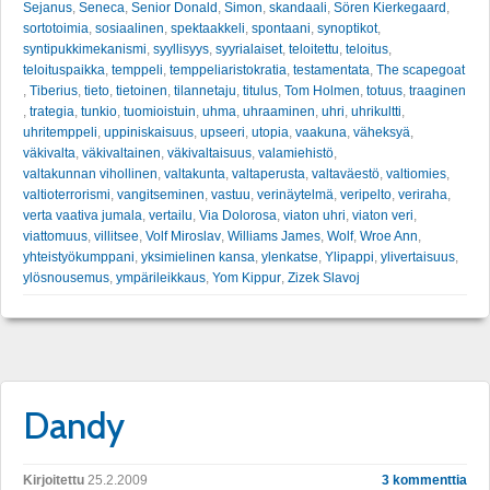
Sejanus
,
Seneca
,
Senior Donald
,
Simon
,
skandaali
,
Sören Kierkegaard
,
sortotoimia
,
sosiaalinen
,
spektaakkeli
,
spontaani
,
synoptikot
,
syntipukkimekanismi
,
syyllisyys
,
syyrialaiset
,
teloitettu
,
teloitus
,
teloituspaikka
,
temppeli
,
temppeliaristokratia
,
testamentata
,
The scapegoat
,
Tiberius
,
tieto
,
tietoinen
,
tilannetaju
,
titulus
,
Tom Holmen
,
totuus
,
traaginen
,
trategia
,
tunkio
,
tuomioistuin
,
uhma
,
uhraaminen
,
uhri
,
uhrikultti
,
uhritemppeli
,
uppiniskaisuus
,
upseeri
,
utopia
,
vaakuna
,
väheksyä
,
väkivalta
,
väkivaltainen
,
väkivaltaisuus
,
valamiehistö
,
valtakunnan vihollinen
,
valtakunta
,
valtaperusta
,
valtaväestö
,
valtiomies
,
valtioterrorismi
,
vangitseminen
,
vastuu
,
verinäytelmä
,
veripelto
,
veriraha
,
verta vaativa jumala
,
vertailu
,
Via Dolorosa
,
viaton uhri
,
viaton veri
,
viattomuus
,
villitsee
,
Volf Miroslav
,
Williams James
,
Wolf
,
Wroe Ann
,
yhteistyökumppani
,
yksimielinen kansa
,
ylenkatse
,
Ylipappi
,
ylivertaisuus
,
ylösnousemus
,
ympärileikkaus
,
Yom Kippur
,
Zizek Slavoj
Dandy
Kirjoitettu
25.2.2009
3 kommenttia