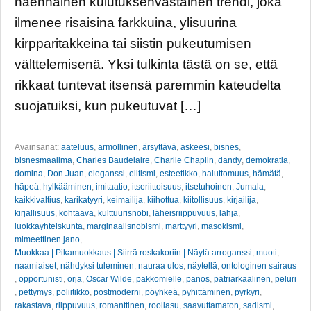
näennäinen kulutuksenvastainen trendi, joka
ilmenee risaisina farkkuina, ylisuurina
kirpparitakkeina tai siistin pukeutumisen
välttelemisenä. Yksi tulkinta tästä on se, että
rikkaat tuntevat itsensä paremmin kateudelta
suojatuiksi, kun pukeutuvat […]
Avainsanat:
aateluus
,
armollinen
,
ärsyttävä
,
askeesi
,
bisnes
,
bisnesmaailma
,
Charles Baudelaire
,
Charlie Chaplin
,
dandy
,
demokratia
,
domina
,
Don Juan
,
eleganssi
,
elitismi
,
esteetikko
,
haluttomuus
,
hämätä
,
häpeä
,
hylkääminen
,
imitaatio
,
itseriittoisuus
,
itsetuhoinen
,
Jumala
,
kaikkivaltius
,
karikatyyri
,
keimailija
,
kiihottua
,
kiitollisuus
,
kirjailija
,
kirjallisuus
,
kohtaava
,
kulttuurisnobi
,
läheisriippuvuus
,
lahja
,
luokkayhteiskunta
,
marginaalisnobismi
,
marttyyri
,
masokismi
,
mimeettinen jano
,
Muokkaa | Pikamuokkaus | Siirrä roskakoriin | Näytä arroganssi
,
muoti
,
naamiaiset
,
nähdyksi tuleminen
,
nauraa ulos
,
näytellä
,
ontologinen sairaus
,
opportunisti
,
orja
,
Oscar Wilde
,
pakkomielle
,
panos
,
patriarkaalinen
,
peluri
,
pettymys
,
poliitikko
,
postmoderni
,
pöyhkeä
,
pyhittäminen
,
pyrkyri
,
rakastava
,
riippuvuus
,
romanttinen
,
rooliasu
,
saavuttamaton
,
sadismi
,