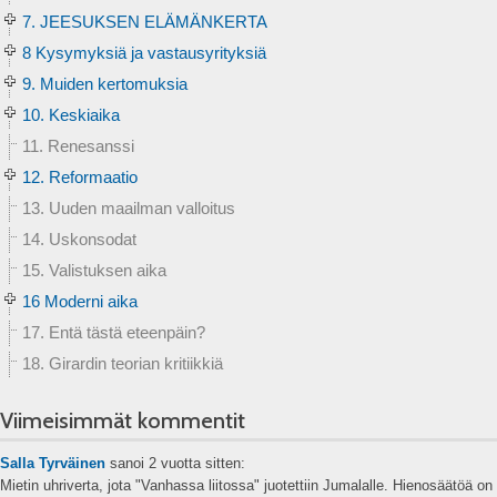
7. JEESUKSEN ELÄMÄNKERTA
8 Kysymyksiä ja vastausyrityksiä
9. Muiden kertomuksia
10. Keskiaika
11. Renesanssi
12. Reformaatio
13. Uuden maailman valloitus
14. Uskonsodat
15. Valistuksen aika
16 Moderni aika
17. Entä tästä eteenpäin?
18. Girardin teorian kritiikkiä
Viimeisimmät kommentit
Salla Tyrväinen
sanoi
2 vuotta sitten:
Mietin uhriverta, jota "Vanhassa liitossa" juotettiin Jumalalle. Hienosäätöä on