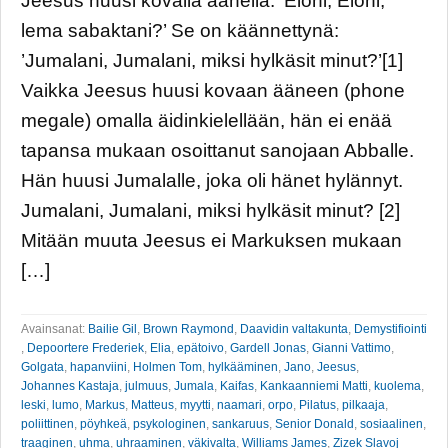
Jeesus huusi kovalla äänellä: ’Elohi, Elohi,
lema sabaktani?’ Se on käännettynä:
’Jumalani, Jumalani, miksi hylkäsit minut?’[1]
Vaikka Jeesus huusi kovaan ääneen (phone
megale) omalla äidinkielellään, hän ei enää
tapansa mukaan osoittanut sanojaan Abballe.
Hän huusi Jumalalle, joka oli hänet hylännyt.
Jumalani, Jumalani, miksi hylkäsit minut? [2]
Mitään muuta Jeesus ei Markuksen mukaan
[…]
Avainsanat:
Bailie Gil
,
Brown Raymond
,
Daavidin valtakunta
,
Demystifiointi
,
Depoortere Frederiek
,
Elia
,
epätoivo
,
Gardell Jonas
,
Gianni Vattimo
,
Golgata
,
hapanviini
,
Holmen Tom
,
hylkääminen
,
Jano
,
Jeesus
,
Johannes Kastaja
,
julmuus
,
Jumala
,
Kaifas
,
Kankaanniemi Matti
,
kuolema
,
leski
,
lumo
,
Markus
,
Matteus
,
myytti
,
naamari
,
orpo
,
Pilatus
,
pilkaaja
,
poliittinen
,
pöyhkeä
,
psykologinen
,
sankaruus
,
Senior Donald
,
sosiaalinen
,
traaginen
,
uhma
,
uhraaminen
,
väkivalta
,
Williams James
,
Zizek Slavoj