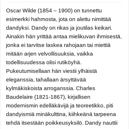
Oscar Wilde (1854 – 1900) on tunnettu
esimerkki hahmosta, jota on alettu nimittää
dandyksi. Dandy on rikas ja joutilas keikari.
Ainakin hän yrittää antaa mielikuvan ihmisestä,
jonka ei tarvitse laskea rahojaan tai miettiä
mitään arjen velvollisuuksia, vaikka
todellisuudessa olisi rutiköyhä.
Pukeutumisellaan hän viestii ylhäistä
eleganssia, tahallaan ärsyttävää
kylmäkiskoista arroganssia. Charles
Baudelaire (1821-1867), kirjallisen
modernismin edelläkävijä ja teoreetikko, piti
dandyismiä minäkulttina, kiihkeänä tarpeena
tehdä itsestään poikkeusyksilö. Dandy nauttii