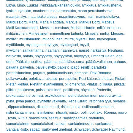
Libya
,
lumo
,
Luukas
,
lynkkaava kansanjoukko
,
lynkkaus
,
lynkkaushenki
,
lynkkausjoukko
,
maaherra
,
maalaismoukka
,
maan perustamisesta
,
maanjäristys
,
maanpakolaisuus
,
maantierosvous
,
malli
,
manipuloitava
,
Marcus Borg
,
Maria
,
Maria Magdala
,
Markus
,
Markus Borg
,
Matteus
,
Matti Kankaanniemi
,
Messias
,
mestaus
,
Michael Hardin
,
mikä on totuus
,
militaristinen
,
Mimeettinen
,
mimeettinen tartunta
,
Mimesis
,
mirha
,
Mooses
,
motiivit
,
muistomerkki
,
muodollinen
,
murre
,
Myers Ched
,
myologinen
,
myötätunto
,
mytologinen pyhyys
,
mytologiset
,
myytti
,
myyttinen sankaritarina
,
naamari
,
näännytys
,
naiset
,
närkästyä
,
Neuhaus
,
neuvosto
,
nolata
,
nöyryytetty
,
nöyryyttävä
,
nöyryytys
,
Orchard Helen
,
orja
,
orpo
,
Pääkallonpaikka
,
pääoma
,
pääsiäissaarna
,
päätösvaltainen
,
pahuus
,
pakana
,
palvelija
,
palvelustyttö
,
papisto
,
pappiseliitti
,
paradoksi
,
paratiisiunelma
,
parjaus
,
patriarkaalisuus
,
patriootti
,
Pax Romana
,
pellavavaate
,
pelottava ratkaisu
,
peruspelko
,
Pesi kätensä
,
pidätys
,
Pietari
,
Pietari kieltää
,
Pietarin evankeliumi
,
piilomerkitys
,
Pilatus
,
pilkaaja
,
pilkata
,
pilkka
,
poikkeava
,
poissulkeminen
,
poliittinen
,
pöyhkeä
,
Profeetta
,
prokuraattori
,
provinssi
,
psykologinen
,
puhdistautuminen
,
purppuraviitta
,
pyhä
,
pyhä paikka
,
pyhitetty väkivalta
,
Rene Girard
,
retorinen tyyli
,
revanssi
,
riippumattomuus
,
rikollinen
,
risti
,
ristiinnaulita
,
ristiinnaulitseminen
,
ristin kantaminen
,
ristiriitainen
,
rituaali
,
roisto
,
rooli
,
roolijako
,
Rooma
,
rosvo
,
rovio
,
Rufus
,
saastainen
,
saastua
,
sadanpäämies
,
sadatella
,
samarialainen
,
samarialaiset
,
sankari
,
sankarimessias
,
sankaruus
,
Santala Risto
,
sapatti
,
särkyneet unelmat
,
Schwager
,
Schwager Raymund
,