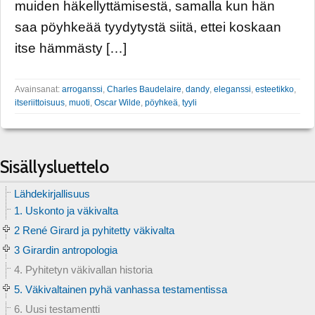
muiden häkellyttämisestä, samalla kun hän
saa pöyhkeää tyydytystä siitä, ettei koskaan
itse hämmästy […]
Avainsanat:
arroganssi
,
Charles Baudelaire
,
dandy
,
eleganssi
,
esteetikko
,
itseriittoisuus
,
muoti
,
Oscar Wilde
,
pöyhkeä
,
tyyli
Sisällysluettelo
Lähdekirjallisuus
1. Uskonto ja väkivalta
2 René Girard ja pyhitetty väkivalta
3 Girardin antropologia
4. Pyhitetyn väkivallan historia
5. Väkivaltainen pyhä vanhassa testamentissa
6. Uusi testamentti