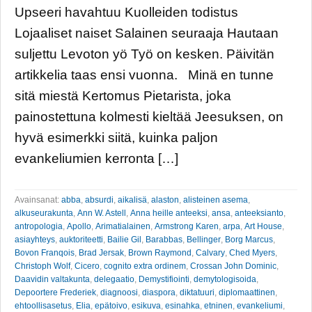
Upseeri havahtuu Kuolleiden todistus
Lojaaliset naiset Salainen seuraaja Hautaan
suljettu Levoton yö Työ on kesken. Päivitän
artikkelia taas ensi vuonna. Minä en tunne
sitä miestä Kertomus Pietarista, joka
painostettuna kolmesti kieltää Jeesuksen, on
hyvä esimerkki siitä, kuinka paljon
evankeliumien kerronta […]
Avainsanat:
abba
,
absurdi
,
aikalisä
,
alaston
,
alisteinen asema
,
alkuseurakunta
,
Ann W. Astell
,
Anna heille anteeksi
,
ansa
,
anteeksianto
,
antropologia
,
Apollo
,
Arimatialainen
,
Armstrong Karen
,
arpa
,
Art House
,
asiayhteys
,
auktoriteetti
,
Bailie Gil
,
Barabbas
,
Bellinger
,
Borg Marcus
,
Bovon Franqois
,
Brad Jersak
,
Brown Raymond
,
Calvary
,
Ched Myers
,
Christoph Wolf
,
Cicero
,
cognito extra ordinem
,
Crossan John Dominic
,
Daavidin valtakunta
,
delegaatio
,
Demystifiointi
,
demytologisoida
,
Depoortere Frederiek
,
diagnoosi
,
diaspora
,
diktatuuri
,
diplomaattinen
,
ehtoollisasetus
,
Elia
,
epätoivo
,
esikuva
,
esinahka
,
etninen
,
evankeliumi
,