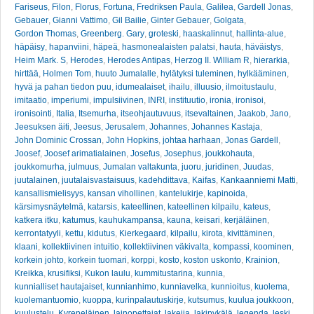
Fariseus
,
Filon
,
Florus
,
Fortuna
,
Fredriksen Paula
,
Galilea
,
Gardell Jonas
,
Gebauer
,
Gianni Vattimo
,
Gil Bailie
,
Ginter Gebauer
,
Golgata
,
Gordon Thomas
,
Greenberg. Gary
,
groteski
,
haaskalinnut
,
hallinta-alue
,
häpäisy
,
hapanviini
,
häpeä
,
hasmonealaisten palatsi
,
hauta
,
häväistys
,
Heim Mark. S
,
Herodes
,
Herodes Antipas
,
Herzog II. William R
,
hierarkia
,
hirttää
,
Holmen Tom
,
huuto Jumalalle
,
hylätyksi tuleminen
,
hylkääminen
,
hyvä ja pahan tiedon puu
,
idumealaiset
,
ihailu
,
illuusio
,
ilmoitustaulu
,
imitaatio
,
imperiumi
,
impulsiivinen
,
INRI
,
instituutio
,
ironia
,
ironisoi
,
ironisointi
,
Italia
,
Itsemurha
,
itseohjautuvuus
,
itsevaltainen
,
Jaakob
,
Jano
,
Jeesuksen äiti
,
Jeesus
,
Jerusalem
,
Johannes
,
Johannes Kastaja
,
John Dominic Crossan
,
John Hopkins
,
johtaa harhaan
,
Jonas Gardell
,
Joosef
,
Joosef arimatialainen
,
Josefus
,
Josephus
,
joukkohauta
,
joukkomurha
,
julmuus
,
Jumalan valtakunta
,
juoru
,
juridinen
,
Juudas
,
juutalainen
,
juutalaisvastaisuus
,
kadehdittava
,
Kaifas
,
Kankaanniemi Matti
,
kansallismielisyys
,
kansan vihollinen
,
kantelukirje
,
kapinoida
,
kärsimysnäytelmä
,
katarsis
,
kateellinen
,
kateellinen kilpailu
,
kateus
,
katkera itku
,
katumus
,
kauhukampansa
,
kauna
,
keisari
,
kerjäläinen
,
kerrontatyyli
,
kettu
,
kidutus
,
Kierkegaard
,
kilpailu
,
kirota
,
kivittäminen
,
klaani
,
kollektiivinen intuitio
,
kollektiivinen väkivalta
,
kompassi
,
koominen
,
korkein johto
,
korkein tuomari
,
korppi
,
kosto
,
koston uskonto
,
Krainion
,
Kreikka
,
krusifiksi
,
Kukon laulu
,
kummitustarina
,
kunnia
,
kunnialliset hautajaiset
,
kunnianhimo
,
kunniavelka
,
kunnioitus
,
kuolema
,
kuolemantuomio
,
kuoppa
,
kurinpalautuskirje
,
kutsumus
,
kuulua joukkoon
,
kuulustelu
,
Kyreneläinen
,
lainopettajat
,
lakeija
,
lakipykälä
,
legenda
,
leski
,