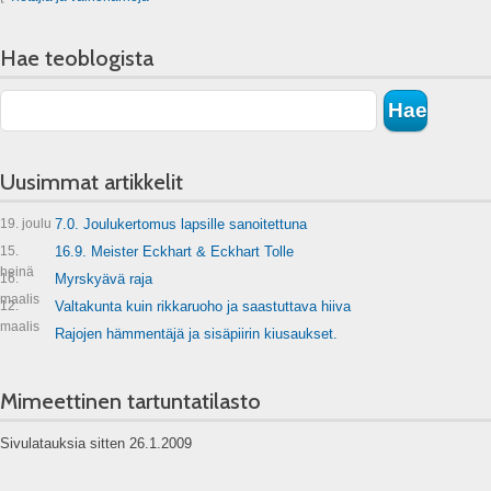
Hae teoblogista
Uusimmat artikkelit
19. joulu
7.0. Joulukertomus lapsille sanoitettuna
15.
16.9. Meister Eckhart & Eckhart Tolle
heinä
16.
Myrskyävä raja
maalis
12.
Valtakunta kuin rikkaruoho ja saastuttava hiiva
maalis
Rajojen hämmentäjä ja sisäpiirin kiusaukset.
Mimeettinen tartuntatilasto
Sivulatauksia sitten 26.1.2009