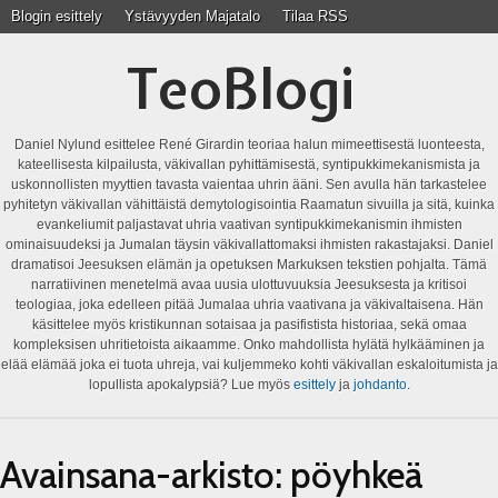
Blogin esittely
Ystävyyden Majatalo
Tilaa RSS
TeoBlogi
Daniel Nylund esittelee René Girardin teoriaa halun mimeettisestä luonteesta,
kateellisesta kilpailusta, väkivallan pyhittämisestä, syntipukkimekanismista ja
uskonnollisten myyttien tavasta vaientaa uhrin ääni. Sen avulla hän tarkastelee
pyhitetyn väkivallan vähittäistä demytologisointia Raamatun sivuilla ja sitä, kuinka
evankeliumit paljastavat uhria vaativan syntipukkimekanismin ihmisten
ominaisuudeksi ja Jumalan täysin väkivallattomaksi ihmisten rakastajaksi. Daniel
dramatisoi Jeesuksen elämän ja opetuksen Markuksen tekstien pohjalta. Tämä
narratiivinen menetelmä avaa uusia ulottuvuuksia Jeesuksesta ja kritisoi
teologiaa, joka edelleen pitää Jumalaa uhria vaativana ja väkivaltaisena. Hän
käsittelee myös kristikunnan sotaisaa ja pasifistista historiaa, sekä omaa
kompleksisen uhritietoista aikaamme. Onko mahdollista hylätä hylkääminen ja
elää elämää joka ei tuota uhreja, vai kuljemmeko kohti väkivallan eskaloitumista ja
lopullista apokalypsiä? Lue myös
esittely
ja
johdanto
.
Avainsana-arkisto:
pöyhkeä