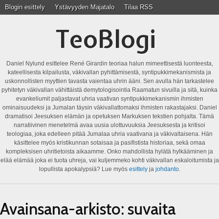
Blogin esittely
Ystävyyden Majatalo
Tilaa RSS
TeoBlogi
Daniel Nylund esittelee René Girardin teoriaa halun mimeettisestä luonteesta,
kateellisesta kilpailusta, väkivallan pyhittämisestä, syntipukkimekanismista ja
uskonnollisten myyttien tavasta vaientaa uhrin ääni. Sen avulla hän tarkastelee
pyhitetyn väkivallan vähittäistä demytologisointia Raamatun sivuilla ja sitä, kuinka
evankeliumit paljastavat uhria vaativan syntipukkimekanismin ihmisten
ominaisuudeksi ja Jumalan täysin väkivallattomaksi ihmisten rakastajaksi. Daniel
dramatisoi Jeesuksen elämän ja opetuksen Markuksen tekstien pohjalta. Tämä
narratiivinen menetelmä avaa uusia ulottuvuuksia Jeesuksesta ja kritisoi
teologiaa, joka edelleen pitää Jumalaa uhria vaativana ja väkivaltaisena. Hän
käsittelee myös kristikunnan sotaisaa ja pasifistista historiaa, sekä omaa
kompleksisen uhritietoista aikaamme. Onko mahdollista hylätä hylkääminen ja
elää elämää joka ei tuota uhreja, vai kuljemmeko kohti väkivallan eskaloitumista ja
lopullista apokalypsiä? Lue myös
esittely
ja
johdanto
.
Avainsana-arkisto:
suvaita