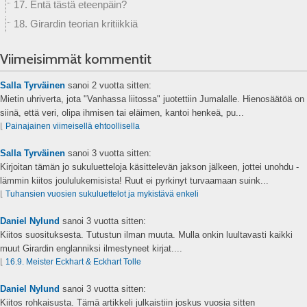
17. Entä tästä eteenpäin?
18. Girardin teorian kritiikkiä
Viimeisimmät kommentit
Salla Tyrväinen
sanoi
2 vuotta sitten:
Mietin uhriverta, jota "Vanhassa liitossa" juotettiin Jumalalle. Hienosäätöä on
siinä, että veri, olipa ihmisen tai eläimen, kantoi henkeä, pu...
⌊
Painajainen viimeisellä ehtoollisella
Salla Tyrväinen
sanoi
3 vuotta sitten:
Kirjoitan tämän jo sukuluetteloja käsittelevän jakson jälkeen, jottei unohdu -
lämmin kiitos joululukemisista! Ruut ei pyrkinyt turvaamaan suink...
⌊
Tuhansien vuosien sukuluettelot ja mykistävä enkeli
Daniel Nylund
sanoi
3 vuotta sitten:
Kiitos suosituksesta. Tutustun ilman muuta. Mulla onkin luultavasti kaikki
muut Girardin englanniksi ilmestyneet kirjat....
⌊
16.9. Meister Eckhart & Eckhart Tolle
Daniel Nylund
sanoi
3 vuotta sitten:
Kiitos rohkaisusta. Tämä artikkeli julkaistiin joskus vuosia sitten