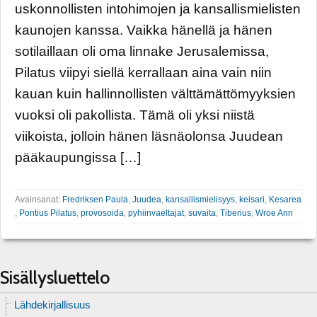
uskonnollisten intohimojen ja kansallismielisten
kaunojen kanssa. Vaikka hänellä ja hänen
sotilaillaan oli oma linnake Jerusalemissa,
Pilatus viipyi siellä kerrallaan aina vain niin
kauan kuin hallinnollisten välttämättömyyksien
vuoksi oli pakollista. Tämä oli yksi niistä
viikoista, jolloin hänen läsnäolonsa Juudean
pääkaupungissa […]
Avainsanat:
Fredriksen Paula
,
Juudea
,
kansallismielisyys
,
keisari
,
Kesarea
,
Pontius Pilatus
,
provosoida
,
pyhiinvaeltajat
,
suvaita
,
Tiberius
,
Wroe Ann
Sisällysluettelo
Lähdekirjallisuus