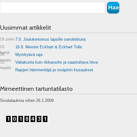
Uusimmat artikkelit
19. joulu
7.0. Joulukertomus lapsille sanoitettuna
15.
16.9. Meister Eckhart & Eckhart Tolle
heinä
16.
Myrskyävä raja
maalis
12.
Valtakunta kuin rikkaruoho ja saastuttava hiiva
maalis
Rajojen hämmentäjä ja sisäpiirin kiusaukset.
Mimeettinen tartuntatilasto
Sivulatauksia sitten 26.1.2009