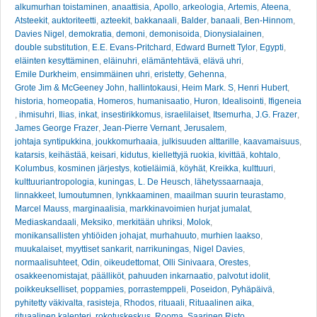
alkumurhan toistaminen
,
anaattisia
,
Apollo
,
arkeologia
,
Artemis
,
Ateena
,
Atsteekit
,
auktoriteetti
,
azteekit
,
bakkanaali
,
Balder
,
banaali
,
Ben-Hinnom
,
Davies Nigel
,
demokratia
,
demoni
,
demonisoida
,
Dionysialainen
,
double substitution
,
E.E. Evans-Pritchard
,
Edward Burnett Tylor
,
Egypti
,
eläinten kesyttäminen
,
eläinuhri
,
elämäntehtävä
,
elävä uhri
,
Emile Durkheim
,
ensimmäinen uhri
,
eristetty
,
Gehenna
,
Grote Jim & McGeeney John
,
hallintokausi
,
Heim Mark. S
,
Henri Hubert
,
historia
,
homeopatia
,
Homeros
,
humanisaatio
,
Huron
,
Idealisointi
,
Ifigeneia
,
ihmisuhri
,
Ilias
,
inkat
,
insestirikkomus
,
israelilaiset
,
Itsemurha
,
J.G. Frazer
,
James George Frazer
,
Jean-Pierre Vernant
,
Jerusalem
,
johtaja syntipukkina
,
joukkomurhaaia
,
julkisuuden alttarille
,
kaavamaisuus
,
katarsis
,
keihästää
,
keisari
,
kidutus
,
kiellettyjä ruokia
,
kivittää
,
kohtalo
,
Kolumbus
,
kosminen järjestys
,
kotieläimiä
,
köyhät
,
Kreikka
,
kulttuuri
,
kulttuuriantropologia
,
kuningas
,
L. De Heusch
,
lähetyssaarnaaja
,
linnakkeet
,
lumoutumnen
,
lynkkaaminen
,
maailman suurin teurastamo
,
Marcel Mauss
,
marginaalisia
,
markkinavoimien hurjat jumalat
,
Mediaskandaali
,
Meksiko
,
merkitään uhriksi
,
Molok
,
monikansallisten yhtiöiden johajat
,
murhahuuto
,
murhien laakso
,
muukalaiset
,
myyttiset sankarit
,
narrikuningas
,
Nigel Davies
,
normaalisuhteet
,
Odin
,
oikeudettomat
,
Olli Sinivaara
,
Orestes
,
osakkeenomistajat
,
päälliköt
,
pahuuden inkarnaatio
,
palvotut idolit
,
poikkeukselliset
,
poppamies
,
porrastemppeli
,
Poseidon
,
Pyhäpäivä
,
pyhitetty väkivalta
,
rasisteja
,
Rhodos
,
rituaali
,
Rituaalinen aika
,
rituaalinen kalenteri
,
rokotuskeskus
,
Rooma
,
Saarinen Risto
,