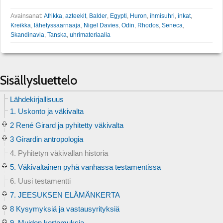
Avainsanat:
Afrikka
,
azteekit
,
Balder
,
Egypti
,
Huron
,
ihmisuhri
,
inkat
,
Kreikka
,
lähetyssaarnaaja
,
Nigel Davies
,
Odin
,
Rhodos
,
Seneca
,
Skandinavia
,
Tanska
,
uhrimateriaalia
Sisällysluettelo
Lähdekirjallisuus
1. Uskonto ja väkivalta
2 René Girard ja pyhitetty väkivalta
3 Girardin antropologia
4. Pyhitetyn väkivallan historia
5. Väkivaltainen pyhä vanhassa testamentissa
6. Uusi testamentti
7. JEESUKSEN ELÄMÄNKERTA
8 Kysymyksiä ja vastausyrityksiä
9. Muiden kertomuksia