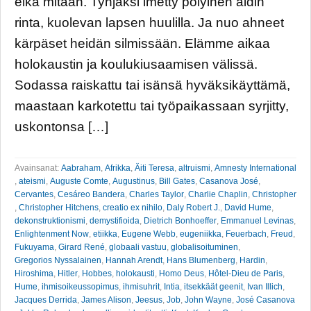
eikä mitään. Tyhjäksi imetty pölyinen äidin
rinta, kuolevan lapsen huulilla. Ja nuo ahneet
kärpäset heidän silmissään. Elämme aikaa
holokaustin ja koulukiusaamisen välissä.
Sodassa raiskattu tai isänsä hyväksikäyttämä,
maastaan karkotettu tai työpaikassaan syrjitty,
uskontonsa […]
Avainsanat:
Aabraham
,
Afrikka
,
Äiti Teresa
,
altruismi
,
Amnesty International
,
ateismi
,
Auguste Comte
,
Augustinus
,
Bill Gates
,
Casanova José
,
Cervantes
,
Cesáreo Bandera
,
Charles Taylor
,
Charlie Chaplin
,
Christopher
,
Christopher Hitchens
,
creatio ex nihilo
,
Daly Robert J.
,
David Hume
,
dekonstruktionismi
,
demystifioida
,
Dietrich Bonhoeffer
,
Emmanuel Levinas
,
Enlightenment Now
,
etiikka
,
Eugene Webb
,
eugeniikka
,
Feuerbach
,
Freud
,
Fukuyama
,
Girard René
,
globaali vastuu
,
globalisoituminen
,
Gregorios Nyssalainen
,
Hannah Arendt
,
Hans Blumenberg
,
Hardin
,
Hiroshima
,
Hitler
,
Hobbes
,
holokausti
,
Homo Deus
,
Hôtel-Dieu de Paris
,
Hume
,
ihmisoikeussopimus
,
ihmisuhrit
,
Intia
,
itsekkäät geenit
,
Ivan Illich
,
Jacques Derrida
,
James Alison
,
Jeesus
,
Job
,
John Wayne
,
José Casanova