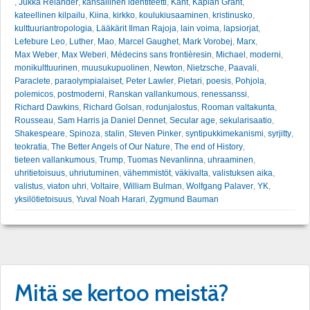
,
Jukka Relander
,
kansallinen identiteetti
,
Kant
,
Kaplan Grant
,
kateellinen kilpailu
,
Kiina
,
kirkko
,
koulukiusaaminen
,
kristinusko
,
kulttuuriantropologia
,
Lääkärit Ilman Rajoja
,
lain voima
,
lapsiorjat
,
Lefebure Leo
,
Luther
,
Mao
,
Marcel Gaughet
,
Mark Vorobej
,
Marx
,
Max Weber
,
Max Weberi
,
Médecins sans frontièresin
,
Michael
,
moderni
,
monikulttuurinen
,
muusukupuolinen
,
Newton
,
Nietzsche
,
Paavali
,
Paraclete
,
paraolympialaiset
,
Peter Lawler
,
Pietari
,
poesis
,
Pohjola
,
polemicos
,
postmoderni
,
Ranskan vallankumous
,
renessanssi
,
Richard Dawkins
,
Richard Golsan
,
rodunjalostus
,
Rooman valtakunta
,
Rousseau
,
Sam Harris ja Daniel Dennet
,
Secular age
,
sekularisaatio
,
Shakespeare
,
Spinoza
,
stalin
,
Steven Pinker
,
syntipukkimekanismi
,
syrjitty
,
teokratia
,
The Better Angels of Our Nature
,
The end of History
,
tieteen vallankumous
,
Trump
,
Tuomas Nevanlinna
,
uhraaminen
,
uhritietoisuus
,
uhriutuminen
,
vähemmistöt
,
väkivalta
,
valistuksen aika
,
valistus
,
viaton uhri
,
Voltaire
,
William Bulman
,
Wolfgang Palaver
,
YK
,
yksilötietoisuus
,
Yuval Noah Harari
,
Zygmund Bauman
Mitä se kertoo meistä?