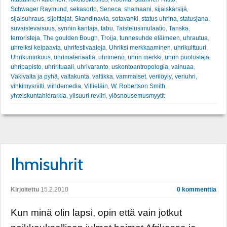
Schwager Raymund
,
sekasorto
,
Seneca
,
shamaani
,
sijaiskärsijä
,
sijaisuhraus
,
sijoittajat
,
Skandinavia
,
sotavanki
,
status uhrina
,
statusjana
,
suvaistevaisuus
,
synnin kantaja
,
tabu
,
Taistelusimulaatio
,
Tanska
,
terroristeja
,
The goulden Bough
,
Troija
,
tunnesuhde eläimeen
,
uhrautua
,
uhreiksi kelpaavia
,
uhrifestivaaleja
,
Uhriksi merkkaaminen
,
uhrikulttuuri
,
Uhrikuninkuus
,
uhrimateriaalia
,
uhrimeno
,
uhrin merkki
,
uhrin puolustaja
,
uhripapisto
,
uhrirituaali
,
uhrivaranto
,
uskontoantropologia
,
vainuaa
,
Väkivalta ja pyhä
,
valtakunta
,
valtikka
,
vammaiset
,
verilöyly
,
veriuhri
,
vihkimysriitti
,
viihdemedia
,
Villieläin
,
W. Robertson Smith
,
yhteiskuntahierarkia
,
ylisuuri reviiri
,
ylösnousemusmyytit
Ihmisuhrit
Kirjoitettu
15.2.2010
0 kommenttia
Kun minä olin lapsi, opin että vain jotkut