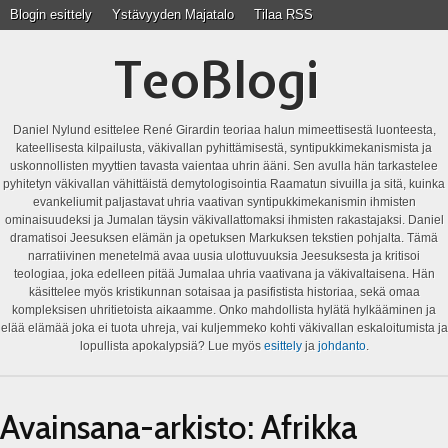
Blogin esittely
Ystävyyden Majatalo
Tilaa RSS
TeoBlogi
Daniel Nylund esittelee René Girardin teoriaa halun mimeettisestä luonteesta,
kateellisesta kilpailusta, väkivallan pyhittämisestä, syntipukkimekanismista ja
uskonnollisten myyttien tavasta vaientaa uhrin ääni. Sen avulla hän tarkastelee
pyhitetyn väkivallan vähittäistä demytologisointia Raamatun sivuilla ja sitä, kuinka
evankeliumit paljastavat uhria vaativan syntipukkimekanismin ihmisten
ominaisuudeksi ja Jumalan täysin väkivallattomaksi ihmisten rakastajaksi. Daniel
dramatisoi Jeesuksen elämän ja opetuksen Markuksen tekstien pohjalta. Tämä
narratiivinen menetelmä avaa uusia ulottuvuuksia Jeesuksesta ja kritisoi
teologiaa, joka edelleen pitää Jumalaa uhria vaativana ja väkivaltaisena. Hän
käsittelee myös kristikunnan sotaisaa ja pasifistista historiaa, sekä omaa
kompleksisen uhritietoista aikaamme. Onko mahdollista hylätä hylkääminen ja
elää elämää joka ei tuota uhreja, vai kuljemmeko kohti väkivallan eskaloitumista ja
lopullista apokalypsiä? Lue myös
esittely
ja
johdanto
.
Avainsana-arkisto:
Afrikka