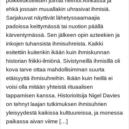
poikkeuksellisen julmat heimot Afrikassa ja
ehkä jossain muuallakin uhrasivat ihmisiä.
Sarjakuvat näyttivät lähetyssaarnaajia
padoissa keittymässä tai nuotion päällä
kärventymässä. Sen jälkeen opin azteekien ja
inkojen tuhansista ihmisuhreista. Kaikki
esitettiin kuitenkin ikään kuin ihmiskunnan
historian friikki-ilmiönä. Sivistyneillä ihmisillä oli
kova tarve ottaa mahdollisimman suurta
etäisyyttä ihmisuhreihin. Ikään kuin heillä ei
voisi olla mitään yhteistä rituaalisen
tappamisen kanssa. Historioitsija Nigel Davies
on tehnyt laajan tutkimuksen ihmisuhrien
yleisyydestä kaikissa kulttuureissa, ja monessa
paikassa aivan viime […]