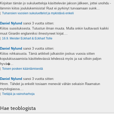
Kirjoitan tämän jo sukuluetteloja käsittelevän jakson jälkeen, jottei unohdu -
lämmin kiitos joululukemisista! Ruut ei pyrkinyt turvaamaan suink...
⌊
Tuhansien vuosien sukuluettelot ja mykistävä enkeli
Daniel Nylund
sanoi
3 vuotta sitten:
Kiitos suosituksesta. Tutustun ilman muuta. Mulla onkin luultavasti kaikki
muut Girardin englanniksi ilmestyneet kirjat....
⌊
16.9. Meister Eckhart & Eckhart Tolle
Daniel Nylund
sanoi
3 vuotta sitten:
Kiitos rohkaisusta. Tämä artikkeli julkaistiin joskus vuosia sitten
kopulukiusaamista käsittelevässä lehdessä myös ja sai silloin paljon
hyvä�...
⌊
Toisen posken kääntämisestä
Daniel Nylund
sanoi
3 vuotta sitten:
Hmm. Tähdet ja enkelit tosiaam menevät vähän sekaisin Raamatun
mytologiassa....
⌊
Tietäjiä ja vainoharhoja
Hae teoblogista