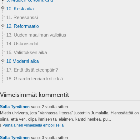
10. Keskiaika
11. Renesanssi
12. Reformaatio
13. Uuden maailman valloitus
14. Uskonsodat
15. Valistuksen aika
16 Moderni aika
17. Entä tästä eteenpäin?
18. Girardin teorian kritiikkiä
Viimeisimmät kommentit
Salla Tyrväinen
sanoi
2 vuotta sitten:
Mietin uhriverta, jota "Vanhassa liitossa" juotettiin Jumalalle. Hienosäätöä on
siinä, että veri, olipa ihmisen tai eläimen, kantoi henkeä, pu...
⌊
Painajainen viimeisellä ehtoollisella
Salla Tyrväinen
sanoi
3 vuotta sitten: