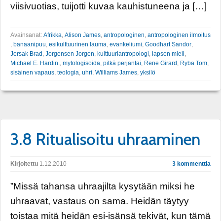
viisivuotias, tuijotti kuvaa kauhistuneena ja […]
Avainsanat:
Afrikka
,
Alison James
,
antropologinen
,
antropologinen ilmoitus
,
banaanipuu
,
esikulttuurinen lauma
,
evankeliumi
,
Goodhart Sandor
,
Jersak Brad
,
Jorgensen Jorgen
,
kulttuuriantropologi
,
lapsen mieli
,
Michael E. Hardin.
,
mytologisoida
,
pitkä perjantai
,
Rene Girard
,
Ryba Tom
,
sisäinen vapaus
,
teologia
,
uhri
,
Williams James
,
yksilö
3.8 Ritualisoitu uhraaminen
Kirjoitettu
1.12.2010
3 kommenttia
”Missä tahansa uhraajilta kysytään miksi he
uhraavat, vastaus on sama. Heidän täytyy
toistaa mitä heidän esi-isänsä tekivät, kun tämä