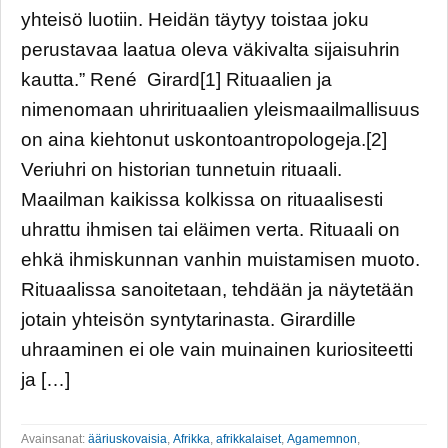
yhteisö luotiin. Heidän täytyy toistaa joku
perustavaa laatua oleva väkivalta sijaisuhrin
kautta.” René Girard[1] Rituaalien ja
nimenomaan uhrirituaalien yleismaailmallisuus
on aina kiehtonut uskontoantropologeja.[2]
Veriuhri on historian tunnetuin rituaali.
Maailman kaikissa kolkissa on rituaalisesti
uhrattu ihmisen tai eläimen verta. Rituaali on
ehkä ihmiskunnan vanhin muistamisen muoto.
Rituaalissa sanoitetaan, tehdään ja näytetään
jotain yhteisön syntytarinasta. Girardille
uhraaminen ei ole vain muinainen kuriositeetti
ja […]
Avainsanat:
ääriuskovaisia
,
Afrikka
,
afrikkalaiset
,
Agamemnon
,