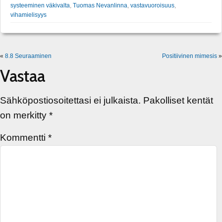
systeeminen väkivalta
,
Tuomas Nevanlinna
,
vastavuoroisuus
,
vihamielisyys
«
8.8 Seuraaminen
Positiivinen mimesis
»
Vastaa
Sähköpostiosoitettasi ei julkaista.
Pakolliset kentät
on merkitty
*
Kommentti
*