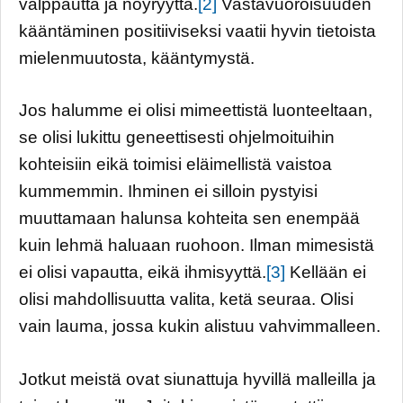
valppautta ja nöyryyttä.
[2]
Vastavuoroisuuden
kääntäminen positiiviseksi vaatii hyvin tietoista
mielenmuutosta, kääntymystä.
Jos halumme ei olisi mimeettistä luonteeltaan,
se olisi lukittu geneettisesti ohjelmoituihin
kohteisiin eikä toimisi eläimellistä vaistoa
kummemmin. Ihminen ei silloin pystyisi
muuttamaan halunsa kohteita sen enempää
kuin lehmä haluaan ruohoon. Ilman mimesistä
ei olisi vapautta, eikä ihmisyyttä.
[3]
Kellään ei
olisi mahdollisuutta valita, ketä seuraa. Olisi
vain lauma, jossa kukin alistuu vahvimmalleen.
Jotkut meistä ovat siunattuja hyvillä malleilla ja