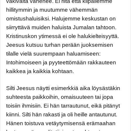
väkivalta vähenee. Ei riitä että kilpailemme
hillitymmin ja muutumme vähemmän
omistushaluisiksi. Halujemme keskustan on
siirryttävä muiden haluista Jumalan tahtoon.
Kristinuskon ytimessä ei ole halukielteisyyttä.
Jeesus kutsuu turhan perään juoksemisen
tilalle vielä suurempaan haluamiseen:
Intohimoiseen ja pyyteettömään rakkauteen
kaikkea ja kaikkia kohtaan.
Silti Jeesus näytti esimerkkiä aika löysästäkin
suhteesta paikkoihin, omaisuuteen tai jopa
toisiin ihmisiin. Ei hän tarrautunut, eikä pitänyt
kiinni. Silti hän rakasti ja oli heille antautunut.
Hänen toistuva vetäytymisensä erämaahan