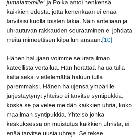
jumalattomille”
ja Poika antoi henkensä
kaikkien edestä, jotta kenenkään ei enää
tarvitsisi kuolla toisten takia. Näin anteliaan ja
uhrautuvan rakkauden seuraaminen ei johdata
meitä mimeettisen kilpailun ansaan.
[10]
Hänen halujaan voimme seurata ilman
kateellista vertailua. Hän herättää halua tulla
kaltaiseksi viettelemättä haluun tulla
paremmaksi. Hänen halujensa ympärille
järjestäytynyt yhteisö ei tarvitse syntipukkia,
koska se palvelee meidän kaikkien uhria, koko
maailman syntipukkia. Yhteisö jonka
keskuksessa on muistutus kaikkien uhrista, ei
enää tarvitse uusia uhreja. Se tekee