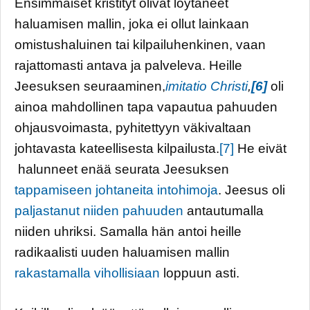
Ensimmäiset kristityt olivat löytäneet
haluamisen mallin, joka ei ollut lainkaan
omistushaluinen tai kilpailuhenkinen, vaan
rajattomasti antava ja palveleva. Heille
Jeesuksen seuraaminen,
imitatio Christi
,
[6]
oli
ainoa mahdollinen tapa vapautua pahuuden
ohjausvoimasta, pyhitettyyn väkivaltaan
johtavasta kateellisesta kilpailusta.
[7]
He eivät
halunneet enää seurata Jeesuksen
tappamiseen johtaneita intohimoja
. Jeesus oli
paljastanut niiden pahuuden
antautumalla
niiden uhriksi. Samalla hän antoi heille
radikaalisti uuden haluamisen mallin
rakastamalla vihollisiaan
loppuun asti.