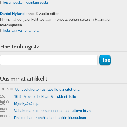
⌊
Toisen posken kääntämisestä
Daniel Nylund
sanoi
3 vuotta sitten:
Hmm. Tähdet ja enkelit tosiaam menevät vähän sekaisin Raamatun
mytologiassa....
⌊
Tietäjiä ja vainoharhoja
Hae teoblogista
Uusimmat artikkelit
19. joulu
7.0. Joulukertomus lapsille sanoitettuna
15.
16.9. Meister Eckhart & Eckhart Tolle
heinä
16.
Myrskyävä raja
maalis
12.
Valtakunta kuin rikkaruoho ja saastuttava hiiva
maalis
Rajojen hämmentäjä ja sisäpiirin kiusaukset.