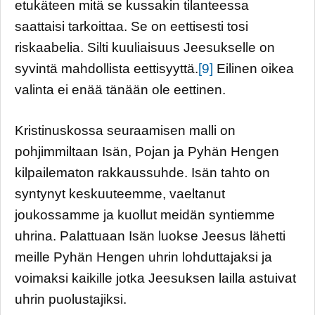
etukäteen mitä se kussakin tilanteessa
saattaisi tarkoittaa. Se on eettisesti tosi
riskaabelia. Silti kuuliaisuus Jeesukselle on
syvintä mahdollista eettisyyttä.
[9]
Eilinen oikea
valinta ei enää tänään ole eettinen.
Kristinuskossa seuraamisen malli on
pohjimmiltaan Isän, Pojan ja Pyhän Hengen
kilpailematon rakkaussuhde. Isän tahto on
syntynyt keskuuteemme, vaeltanut
joukossamme ja kuollut meidän syntiemme
uhrina. Palattuaan Isän luokse Jeesus lähetti
meille Pyhän Hengen uhrin lohduttajaksi ja
voimaksi kaikille jotka Jeesuksen lailla astuivat
uhrin puolustajiksi.