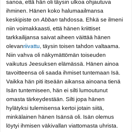
sanoa, että hän oli täysin ulkoa ohjautuva
ihminen. Hänen koko halumaailmansa
keskipiste on
Abban
tahdossa. Ehkä se ilmeni
niin voimakkaasti, että hänen kriittiset
tarkkailijansa saivat aiheen väittää hänen
olevan
riivattu
, täysin toisen tahdon valtaama.
Niin vahva oli näkymättömän toiseuden
vaikutus Jeesuksen elämässä. Hänen ainoa
tavoitteensa oli saada ihmiset tuntemaan Isä.
Vaikka hän piti itseään aikansa ainoana tienä
Isän tuntemiseen, hän ei silti lumoutunut
omasta tärkeydestään. Silti jopa hänen
hylätyksi tulemisensa kertoi jotain siitä,
minkälainen hänen Isänsä oli. Isän olemus
löytyi ihmisen väkivallan viattomasta uhrista.