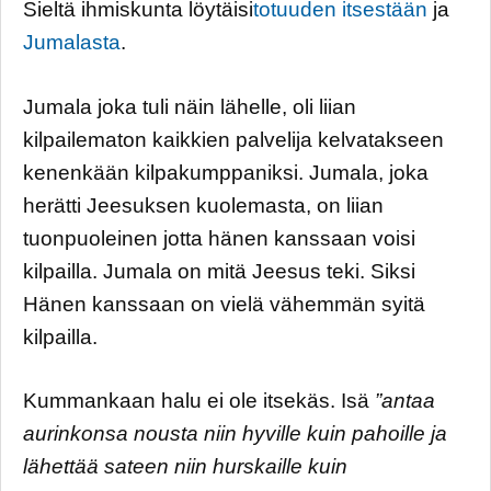
Sieltä ihmiskunta löytäisi
totuuden itsestään
ja
Jumalasta
.
Jumala joka tuli näin lähelle, oli liian
kilpailematon kaikkien palvelija kelvatakseen
kenenkään kilpakumppaniksi. Jumala, joka
herätti Jeesuksen kuolemasta, on liian
tuonpuoleinen jotta hänen kanssaan voisi
kilpailla. Jumala on mitä Jeesus teki. Siksi
Hänen kanssaan on vielä vähemmän syitä
kilpailla.
Kummankaan halu ei ole itsekäs. Isä
”antaa
aurinkonsa nousta niin hyville kuin pahoille ja
lähettää sateen niin hurskaille kuin