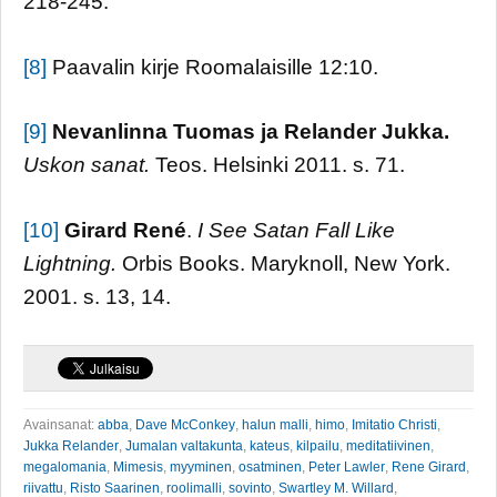
218-245.
[8]
Paavalin kirje Roomalaisille 12:10.
[9]
Nevanlinna Tuomas ja Relander Jukka.
Uskon sanat.
Teos. Helsinki 2011. s. 71.
[10]
Girard René
.
I See Satan Fall Like
Lightning.
Orbis Books. Maryknoll, New York.
2001. s. 13, 14.
Avainsanat:
abba
,
Dave McConkey
,
halun malli
,
himo
,
Imitatio Christi
,
Jukka Relander
,
Jumalan valtakunta
,
kateus
,
kilpailu
,
meditatiivinen
,
megalomania
,
Mimesis
,
myyminen
,
osatminen
,
Peter Lawler
,
Rene Girard
,
riivattu
,
Risto Saarinen
,
roolimalli
,
sovinto
,
Swartley M. Willard
,