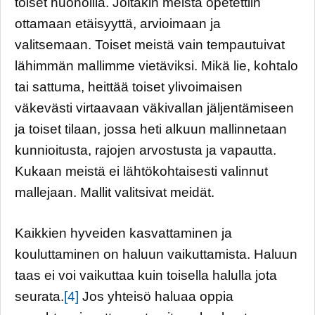
toiset huonoilla. Joitakin meistä opetettiin
ottamaan etäisyyttä, arvioimaan ja
valitsemaan. Toiset meistä vain tempautuivat
lähimmän mallimme vietäviksi. Mikä lie, kohtalo
tai sattuma, heittää toiset ylivoimaisen
väkevästi virtaavaan väkivallan jäljentämiseen
ja toiset tilaan, jossa heti alkuun mallinnetaan
kunnioitusta, rajojen arvostusta ja vapautta.
Kukaan meistä ei lähtökohtaisesti valinnut
mallejaan. Mallit valitsivat meidät.
Kaikkien hyveiden kasvattaminen ja
kouluttaminen on haluun vaikuttamista. Haluun
taas ei voi vaikuttaa kuin toisella halulla jota
seurata.
[4]
Jos yhteisö haluaa oppia