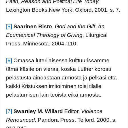
Faith, Reason and Political Life Today.
Lexington Books.New York. Oxford. 2001. s. 7.
[5]
Saarinen Risto
.
God and the Gift. An
Ecumenical Theology of Giving.
Liturgical
Press. Minnesota. 2004. 110.
[6]
Omassa luterilaisessa kulttuurissamme
tämä käsite on vieras, koska Luther korosti
pelastusta ainoastaan armosta ja pelkäsi että
kaikki Kristuksen imitoiminen toisi tilalle
pelastumisen lain teoista eikä armosta.
[7]
Swartley M. Willard
Editor.
Violence
Renounced
. Pandora Press. Telford. 2000. s.