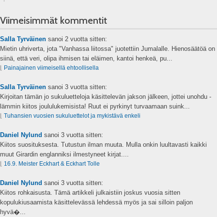
Viimeisimmät kommentit
Salla Tyrväinen
sanoi
2 vuotta sitten:
Mietin uhriverta, jota "Vanhassa liitossa" juotettiin Jumalalle. Hienosäätöä on
siinä, että veri, olipa ihmisen tai eläimen, kantoi henkeä, pu...
⌊
Painajainen viimeisellä ehtoollisella
Salla Tyrväinen
sanoi
3 vuotta sitten:
Kirjoitan tämän jo sukuluetteloja käsittelevän jakson jälkeen, jottei unohdu -
lämmin kiitos joululukemisista! Ruut ei pyrkinyt turvaamaan suink...
⌊
Tuhansien vuosien sukuluettelot ja mykistävä enkeli
Daniel Nylund
sanoi
3 vuotta sitten:
Kiitos suosituksesta. Tutustun ilman muuta. Mulla onkin luultavasti kaikki
muut Girardin englanniksi ilmestyneet kirjat....
⌊
16.9. Meister Eckhart & Eckhart Tolle
Daniel Nylund
sanoi
3 vuotta sitten:
Kiitos rohkaisusta. Tämä artikkeli julkaistiin joskus vuosia sitten
kopulukiusaamista käsittelevässä lehdessä myös ja sai silloin paljon
hyvä�...