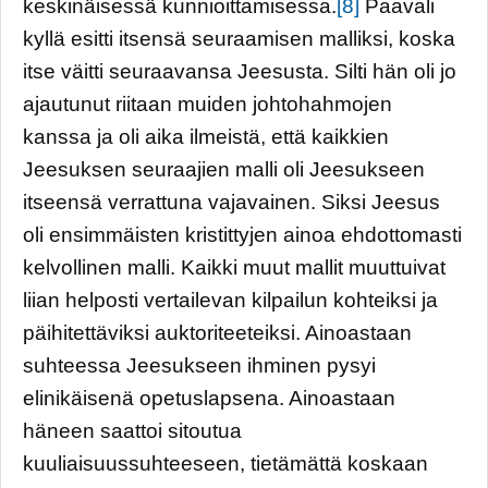
keskinäisessä kunnioittamisessa.
[8]
Paavali
kyllä esitti itsensä seuraamisen malliksi, koska
itse väitti seuraavansa Jeesusta. Silti hän oli jo
ajautunut riitaan muiden johtohahmojen
kanssa ja oli aika ilmeistä, että kaikkien
Jeesuksen seuraajien malli oli Jeesukseen
itseensä verrattuna vajavainen. Siksi Jeesus
oli ensimmäisten kristittyjen ainoa ehdottomasti
kelvollinen malli. Kaikki muut mallit muuttuivat
liian helposti vertailevan kilpailun kohteiksi ja
päihitettäviksi auktoriteeteiksi. Ainoastaan
suhteessa Jeesukseen ihminen pysyi
elinikäisenä opetuslapsena. Ainoastaan
häneen saattoi sitoutua
kuuliaisuussuhteeseen, tietämättä koskaan