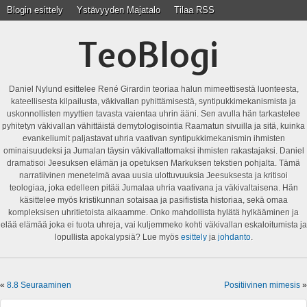
Blogin esittely
Ystävyyden Majatalo
Tilaa RSS
TeoBlogi
Daniel Nylund esittelee René Girardin teoriaa halun mimeettisestä luonteesta,
kateellisesta kilpailusta, väkivallan pyhittämisestä, syntipukkimekanismista ja
uskonnollisten myyttien tavasta vaientaa uhrin ääni. Sen avulla hän tarkastelee
pyhitetyn väkivallan vähittäistä demytologisointia Raamatun sivuilla ja sitä, kuinka
evankeliumit paljastavat uhria vaativan syntipukkimekanismin ihmisten
ominaisuudeksi ja Jumalan täysin väkivallattomaksi ihmisten rakastajaksi. Daniel
dramatisoi Jeesuksen elämän ja opetuksen Markuksen tekstien pohjalta. Tämä
narratiivinen menetelmä avaa uusia ulottuvuuksia Jeesuksesta ja kritisoi
teologiaa, joka edelleen pitää Jumalaa uhria vaativana ja väkivaltaisena. Hän
käsittelee myös kristikunnan sotaisaa ja pasifistista historiaa, sekä omaa
kompleksisen uhritietoista aikaamme. Onko mahdollista hylätä hylkääminen ja
elää elämää joka ei tuota uhreja, vai kuljemmeko kohti väkivallan eskaloitumista ja
lopullista apokalypsiä? Lue myös
esittely
ja
johdanto
.
«
8.8 Seuraaminen
Positiivinen mimesis
»