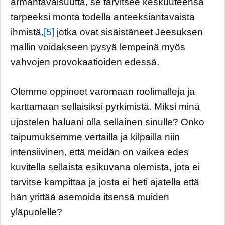
armahtavaisuutta, se tarvitsee keskuuteensa
tarpeeksi monta todella anteeksiantavaista
ihmistä,
[5]
jotka ovat sisäistäneet Jeesuksen
mallin voidakseen pysyä lempeinä myös
vahvojen provokaatioiden edessä.
Olemme oppineet varomaan roolimalleja ja
karttamaan sellaisiksi pyrkimistä. Miksi minä
ujostelen haluani olla sellainen sinulle? Onko
taipumuksemme vertailla ja kilpailla niin
intensiivinen, että meidän on vaikea edes
kuvitella sellaista esikuvana olemista, jota ei
tarvitse kampittaa ja josta ei heti ajatella että
hän yrittää asemoida itsensä muiden
yläpuolelle?