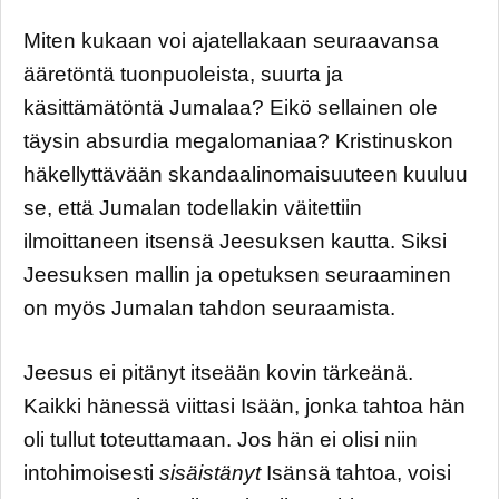
Miten kukaan voi ajatellakaan seuraavansa
ääretöntä tuonpuoleista, suurta ja
käsittämätöntä Jumalaa? Eikö sellainen ole
täysin absurdia megalomaniaa? Kristinuskon
häkellyttävään skandaalinomaisuuteen kuuluu
se, että Jumalan todellakin väitettiin
ilmoittaneen itsensä Jeesuksen kautta. Siksi
Jeesuksen mallin ja opetuksen seuraaminen
on myös Jumalan tahdon seuraamista.
Jeesus ei pitänyt itseään kovin tärkeänä.
Kaikki hänessä viittasi Isään, jonka tahtoa hän
oli tullut toteuttamaan. Jos hän ei olisi niin
intohimoisesti
sisäistänyt
Isänsä tahtoa, voisi