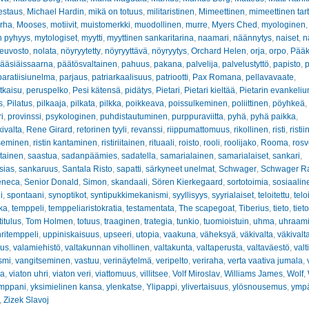
estaus
,
Michael Hardin
,
mikä on totuus
,
militaristinen
,
Mimeettinen
,
mimeettinen tar
rha
,
Mooses
,
motiivit
,
muistomerkki
,
muodollinen
,
murre
,
Myers Ched
,
myologinen
n pyhyys
,
mytologiset
,
myytti
,
myyttinen sankaritarina
,
naamari
,
näännytys
,
naiset
,
n
euvosto
,
nolata
,
nöyryytetty
,
nöyryyttävä
,
nöyryytys
,
Orchard Helen
,
orja
,
orpo
,
Pääk
ääsiäissaarna
,
päätösvaltainen
,
pahuus
,
pakana
,
palvelija
,
palvelustyttö
,
papisto
,
p
paratiisiunelma
,
parjaus
,
patriarkaalisuus
,
patriootti
,
Pax Romana
,
pellavavaate
,
tkaisu
,
peruspelko
,
Pesi kätensä
,
pidätys
,
Pietari
,
Pietari kieltää
,
Pietarin evankeliu
s
,
Pilatus
,
pilkaaja
,
pilkata
,
pilkka
,
poikkeava
,
poissulkeminen
,
poliittinen
,
pöyhkeä
,
i
,
provinssi
,
psykologinen
,
puhdistautuminen
,
purppuraviitta
,
pyhä
,
pyhä paikka
,
kivalta
,
Rene Girard
,
retorinen tyyli
,
revanssi
,
riippumattomuus
,
rikollinen
,
risti
,
risti
tseminen
,
ristin kantaminen
,
ristiriitainen
,
rituaali
,
roisto
,
rooli
,
roolijako
,
Rooma
,
rosv
tainen
,
saastua
,
sadanpäämies
,
sadatella
,
samarialainen
,
samarialaiset
,
sankari
,
sias
,
sankaruus
,
Santala Risto
,
sapatti
,
särkyneet unelmat
,
Schwager
,
Schwager R
eneca
,
Senior Donald
,
Simon
,
skandaali
,
Sören Kierkegaard
,
sortotoimia
,
sosiaalin
i
,
spontaani
,
synoptikot
,
syntipukkimekanismi
,
syyllisyys
,
syyrialaiset
,
teloitettu
,
telo
kka
,
temppeli
,
temppeliaristokratia
,
testamentata
,
The scapegoat
,
Tiberius
,
tieto
,
tiet
titulus
,
Tom Holmen
,
totuus
,
traaginen
,
trategia
,
tunkio
,
tuomioistuin
,
uhma
,
uhraam
ritemppeli
,
uppiniskaisuus
,
upseeri
,
utopia
,
vaakuna
,
väheksyä
,
väkivalta
,
väkivalt
uus
,
valamiehistö
,
valtakunnan vihollinen
,
valtakunta
,
valtaperusta
,
valtaväestö
,
valt
ismi
,
vangitseminen
,
vastuu
,
verinäytelmä
,
veripelto
,
veriraha
,
verta vaativa jumala
,
sa
,
viaton uhri
,
viaton veri
,
viattomuus
,
villitsee
,
Volf Miroslav
,
Williams James
,
Wolf
,
umppani
,
yksimielinen kansa
,
ylenkatse
,
Ylipappi
,
ylivertaisuus
,
ylösnousemus
,
ympä
,
Zizek Slavoj