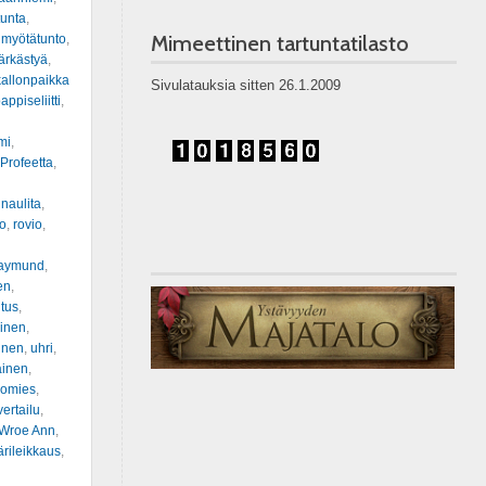
tunta
,
Mimeettinen tartuntatilasto
,
myötätunto
,
ärkästyä
,
allonpaikka
Sivulatauksia sitten 26.1.2009
appiseliitti
,
mi
,
Profeetta
,
innaulita
,
o
,
rovio
,
aymund
,
en
,
itus
,
oinen
,
inen
,
uhri
,
ainen
,
iomies
,
vertailu
,
Wroe Ann
,
rileikkaus
,