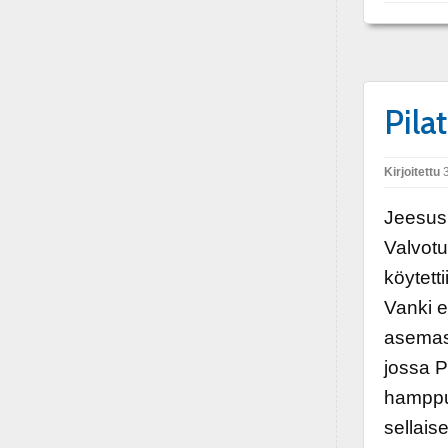
Pila
Kirjoitettu
3
Jeesus p
Valvotu
köytett
Vanki e
asemass
jossa P
hamppu 
sellais