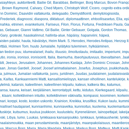
asiayhteys
,
auktoriteetti
,
Bailie Gil
,
Barabbas
,
Bellinger
,
Borg Marcus
,
Bovon Franqo
k
,
Brown Raymond
,
Calvary
,
Ched Myers
,
Christoph Wolf
,
Cicero
,
cognito extra ord
hn Dominic
,
Daavidin valtakunta
,
delegaatio
,
Demystifiointi
,
demytologisoida
,
 Frederiek
,
diagnoosi
,
diaspora
,
diktatuuri
,
diplomaattinen
,
ehtoollisasetus
,
Elia
,
ep
inahka
,
etninen
,
evankeliumi
,
Fariseus
,
Filon
,
Florus
,
Fortuna
,
Fredriksen Paula
,
Ga
nas
,
Gebauer
,
Gianni Vattimo
,
Gil Bailie
,
Ginter Gebauer
,
Golgata
,
Gordon Thomas
,
 Gary
,
groteski
,
haaskalinnut
,
hallinta-alue
,
häpäisy
,
hapanviini
,
häpeä
,
sten palatsi
,
hauta
,
häväistys
,
Heim Mark. S
,
Herodes
,
Herodes Antipas
,
Herzog II
rttää
,
Holmen Tom
,
huuto Jumalalle
,
hylätyksi tuleminen
,
hylkääminen
,
an tiedon puu
,
idumealaiset
,
ihailu
,
illuusio
,
ilmoitustaulu
,
imitaatio
,
imperiumi
,
impu
utio
,
ironia
,
ironisoi
,
ironisointi
,
Italia
,
Itsemurha
,
itseohjautuvuus
,
itsevaltainen
,
Jaa
iti
,
Jeesus
,
Jerusalem
,
Johannes
,
Johannes Kastaja
,
John Dominic Crossan
,
John
haan
,
Jonas Gardell
,
Joosef
,
Joosef arimatialainen
,
Josefus
,
Josephus
,
joukkohauta
ha
,
julmuus
,
Jumalan valtakunta
,
juoru
,
juridinen
,
Juudas
,
juutalainen
,
juutalaisvast
va
,
Kaifas
,
Kankaanniemi Matti
,
kansallismielisyys
,
kansan vihollinen
,
kantelukirje
,
k
ytelmä
,
katarsis
,
kateellinen
,
kateellinen kilpailu
,
kateus
,
katkera itku
,
katumus
,
ansa
,
kauna
,
keisari
,
kerjäläinen
,
kerrontatyyli
,
kettu
,
kidutus
,
Kierkegaard
,
kilpailu
n
,
klaani
,
kollektiivinen intuitio
,
kollektiivinen väkivalta
,
kompassi
,
koominen
,
korkein
mari
,
korppi
,
kosto
,
koston uskonto
,
Krainion
,
Kreikka
,
krusifiksi
,
Kukon laulu
,
kummit
ialliset hautajaiset
,
kunnianhimo
,
kunniavelka
,
kunnioitus
,
kuolema
,
kuolemantuo
tuskirje
,
kutsumus
,
kuulua joukkoon
,
kuulustelu
,
Kyreneläinen
,
lainopettajat
,
lakeij
eski
,
Libya
,
lumo
,
Luukas
,
lynkkaava kansanjoukko
,
lynkkaus
,
lynkkaushenki
,
lynkk
maalaismoukka
,
maan perustamisesta
,
maanjäristys
,
maanpakolaisuus
,
maantiero
ava
,
Marcus Borg
,
Maria
,
Maria Magdala
,
Markus
,
Markus Borg
,
Matteus
,
Matti Kan