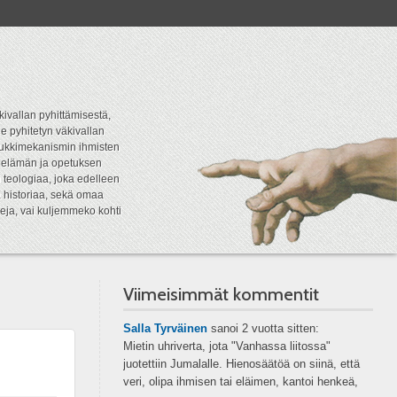
kivallan pyhittämisestä,
e pyhitetyn väkivallan
tipukkimekanismin ihmisten
n elämän ja opetuksen
 teologiaa, joka edelleen
a historiaa, sekä omaa
eja, vai kuljemmeko kohti
Viimeisimmät kommentit
Salla Tyrväinen
sanoi
2 vuotta sitten:
Mietin uhriverta, jota "Vanhassa liitossa"
juotettiin Jumalalle. Hienosäätöä on siinä, että
veri, olipa ihmisen tai eläimen, kantoi henkeä,