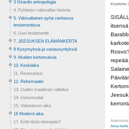
3 Girardin antropologia
Kirjoitettu
1
4. Pyhitetyn väkivallan historia
SISÄLL
5. Väkivaltainen pyhä vanhassa
testamentissa
itsens
6. Uusi testamentti
Barabb
7. JEESUKSEN ELÄMÄNKERTA
karkot
8 Kysymyksiä ja vastausyrityksiä
Rosvo? 
9. Muiden kertomuksia
repeää.
10. Keskiaika
Salaine
11. Renesanssi
Päivitä
12. Reformaatio
Kertomu
13. Uuden maailman valloitus
Jeesuks
14. Uskonsodat
kerront
15. Valistuksen aika
16 Moderni aika
Avainsanat
17. Entä tästä eteenpäin?
Anna heille