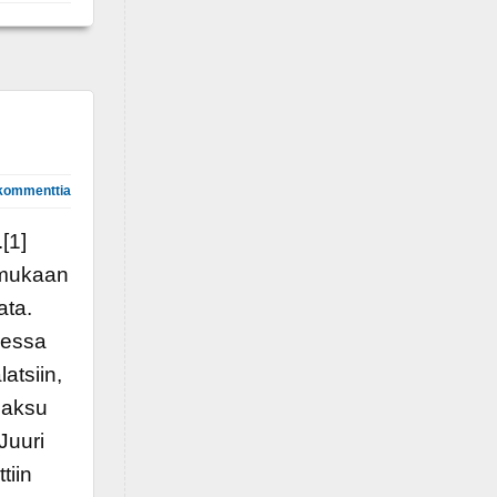
kommenttia
.[1]
 mukaan
ata.
sessa
atsiin,
 paksu
Juuri
tiin