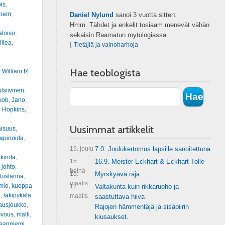
is
,
inem
,
Daniel Nylund
sanoi
3 vuotta sitten:
Hmm. Tähdet ja enkelit tosiaam menevät vähän
ätoivo
,
sekaisin Raamatun mytologiassa....
lilea
,
⌊
Tietäjiä ja vainoharhoja
Hae teoblogista
. William R
,
lsiivinen
,
kob
,
Jano
,
 Hopkins
,
,
Uusimmat artikkelit
aisuus
,
apinoida
,
19. joulu
7.0. Joulukertomus lapsille sanoitettuna
,
kirota
,
15.
16.9. Meister Eckhart & Eckhart Tolle
 johto
,
heinä
16.
Myrskyävä raja
ustarina
,
maalis
mio
,
kuoppa
12.
Valtakunta kuin rikkaruoho ja
a
,
lakipykälä
maalis
saastuttava hiiva
ausjoukko
,
Rajojen hämmentäjä ja sisäpiirin
svous
,
malli
,
kiusaukset.
kaanniemi
,