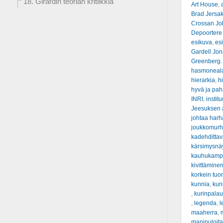
18. Girardin teorian kritiikkiä
Art House
,
Brad Jersa
Crossan Jo
Depoortere
esikuva
,
es
Gardell Jo
Greenberg.
hasmonealai
hierarkia
,
hi
hyvä ja pah
INRI
,
institu
Jeesuksen ä
johtaa har
joukkomur
kadehditta
kärsimysnä
kauhukamp
kivittämine
korkein tuo
kunnia
,
kunn
,
kurinpalau
,
legenda
,
l
maaherra
,
manipuloit