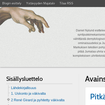
Blogin esittely
Ystävyyden Majatalo
Tilaa RSS
Daniel Nylund esittelee
syntipukkimekanismist
vähittäistä demytologisoi
ominaisuudeksi ja Ju
Markuksen tekstien pohja
pitää Jumalaa uhria v
kompleksisen uhritietois
Avain
Sisällysluettelo
Lähdekirjallisuus
1. Uskonto ja väkivalta
Pitk
2 René Girard ja pyhitetty väkivalta