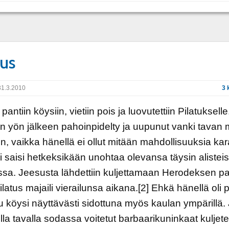
tus
1.3.2010
3 
antiin köysiin, vietiin pois ja luovutettiin Pilatukselle
n yön jälkeen pahoinpidelty ja uupunut vanki tavan
iin, vaikka hänellä ei ollut mitään mahdollisuuksia kar
i saisi hetkeksikään unohtaa olevansa täysin alistei
a. Jeesusta lähdettiin kuljettamaan Herodeksen pal
ilatus majaili vierailunsa aikana.[2] Ehkä hänellä oli
köysi näyttävästi sidottuna myös kaulan ympärillä. 
ella tavalla sodassa voitetut barbaarikuninkaat kuljetet