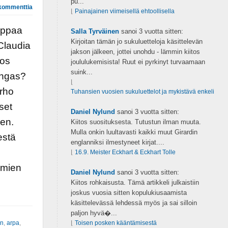
pu...
kommenttia
⌊
Painajainen viimeisellä ehtoollisella
appaa
Salla Tyrväinen
sanoi
3 vuotta sitten:
Kirjoitan tämän jo sukuluetteloja käsittelevän
Claudia
jakson jälkeen, jottei unohdu - lämmin kiitos
los
joululukemisista! Ruut ei pyrkinyt turvaamaan
suink...
ingas?
⌊
rho
Tuhansien vuosien sukuluettelot ja mykistävä enkeli
set
Daniel Nylund
sanoi
3 vuotta sitten:
en.
Kiitos suosituksesta. Tutustun ilman muuta.
Mulla onkin luultavasti kaikki muut Girardin
estä
englanniksi ilmestyneet kirjat....
⌊
16.9. Meister Eckhart & Eckhart Tolle
umien
Daniel Nylund
sanoi
3 vuotta sitten:
Kiitos rohkaisusta. Tämä artikkeli julkaistiin
joskus vuosia sitten kopulukiusaamista
käsittelevässä lehdessä myös ja sai silloin
paljon hyvä�...
en
,
arpa
,
⌊
Toisen posken kääntämisestä