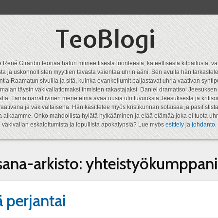
TeoBlogi
 René Girardin teoriaa halun mimeettisestä luonteesta, kateellisesta kilpailusta, vä
a ja uskonnollisten myyttien tavasta vaientaa uhrin ääni. Sen avulla hän tarkastele
ntia Raamatun sivuilla ja sitä, kuinka evankeliumit paljastavat uhria vaativan syn
malan täysin väkivallattomaksi ihmisten rakastajaksi. Daniel dramatisoi Jeesukse
lta. Tämä narratiivinen menetelmä avaa uusia ulottuvuuksia Jeesuksesta ja kritisoi
aativana ja väkivaltaisena. Hän käsittelee myös kristikunnan sotaisaa ja pasifistist
ta aikaamme. Onko mahdollista hylätä hylkääminen ja elää elämää joka ei tuota uhr
väkivallan eskaloitumista ja lopullista apokalypsiä? Lue myös
esittely
ja
johdanto
.
sana-arkisto:
yhteistyökumppani
ä perjantai