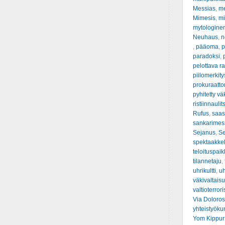
Messias
,
m
Mimesis
,
mi
mytologine
Neuhaus
,
n
,
pääoma
,
p
paradoksi
,
pelottava ra
piilomerkity
prokuraattor
pyhitetty vä
ristiinnauli
Rufus
,
saas
sankarimes
Sejanus
,
S
spektaakkel
teloituspai
tilannetaju
,
uhrikultti
,
uh
väkivaltais
valtioterror
Via Doloro
yhteistyök
Yom Kippur