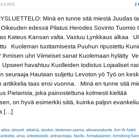
0.3.2011
2 
YSLUETTELO: Minä en tunne sitä miestä Juudas t
ä Oikeuden edessä Pilatus Herodes Sovinto Tuomio 
as Kateus Kansan valta. Vastuu Lynkkaus alkaa U
ettu Kuoleman tuottamisesta Puuhun ripustettu Kun
Ihmisen uhri Viimeiset sanat Kuolemaan hylätty Ve
 Upseeri havahtuu Kuolleiden todistus Lojaaliset nai
n seuraaja Hautaan suljettu Levoton yö Työ on kesk
n artikkelia taas ensi vuonna. Minä en tunne sitä mi
s Pietarista, joka painostettuna kolmesti kieltää
en, on hyvä esimerkki siitä, kuinka paljon evankeli
a […]
:
abba
,
absurdi
,
aikalisä
,
alaston
,
alisteinen asema
,
alkuseurakunta
,
Ann W. Astell
,
 anteeksi
,
ansa
,
anteeksianto
,
antropologia
,
Apollo
,
Arimatialainen
,
Armstrong Kar