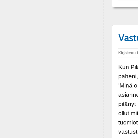
Vast
Kirjoitettu
1
Kun Pil
paheni,
’Minä 
asianne.
pitänyt
ollut m
tuomiot
vastust