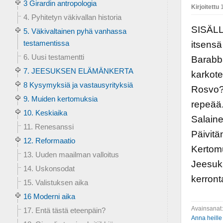
3 Girardin antropologia
Kirjoitettu
1
4. Pyhitetyn väkivallan historia
SISÄLL
5. Väkivaltainen pyhä vanhassa
testamentissa
itsens
6. Uusi testamentti
Barabb
7. JEESUKSEN ELÄMÄNKERTA
karkot
8 Kysymyksiä ja vastausyrityksiä
Rosvo? 
9. Muiden kertomuksia
repeää.
10. Keskiaika
Salaine
11. Renesanssi
Päivitä
12. Reformaatio
Kertomu
13. Uuden maailman valloitus
Jeesuks
14. Uskonsodat
kerront
15. Valistuksen aika
16 Moderni aika
Avainsanat
17. Entä tästä eteenpäin?
Anna heille