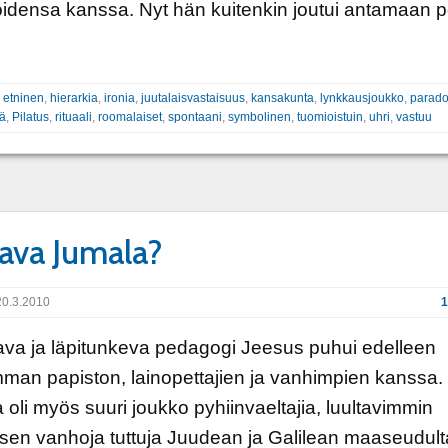
ijoidensa kanssa. Nyt hän kuitenkin joutui antamaan pe
:
etninen
,
hierarkia
,
ironia
,
juutalaisvastaisuus
,
kansakunta
,
lynkkausjoukko
,
parado
sä
,
Pilatus
,
rituaali
,
roomalaiset
,
spontaani
,
symbolinen
,
tuomioistuin
,
uhri
,
vastuu
ava Jumala?
0.3.2010
1
ava ja läpitunkeva pedagogi Jeesus puhui edelleen
man papiston, lainopettajien ja vanhimpien kanssa.
a oli myös suuri joukko pyhiinvaeltajia, luultavimmin
en vanhoja tuttuja Juudean ja Galilean maaseudult