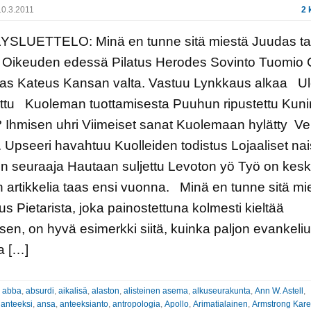
0.3.2011
2 
YSLUETTELO: Minä en tunne sitä miestä Juudas t
ä Oikeuden edessä Pilatus Herodes Sovinto Tuomio 
as Kateus Kansan valta. Vastuu Lynkkaus alkaa U
ettu Kuoleman tuottamisesta Puuhun ripustettu Kun
Ihmisen uhri Viimeiset sanat Kuolemaan hylätty Ve
 Upseeri havahtuu Kuolleiden todistus Lojaaliset nai
n seuraaja Hautaan suljettu Levoton yö Työ on kesk
n artikkelia taas ensi vuonna. Minä en tunne sitä mi
s Pietarista, joka painostettuna kolmesti kieltää
en, on hyvä esimerkki siitä, kuinka paljon evankeli
a […]
:
abba
,
absurdi
,
aikalisä
,
alaston
,
alisteinen asema
,
alkuseurakunta
,
Ann W. Astell
,
 anteeksi
,
ansa
,
anteeksianto
,
antropologia
,
Apollo
,
Arimatialainen
,
Armstrong Kar