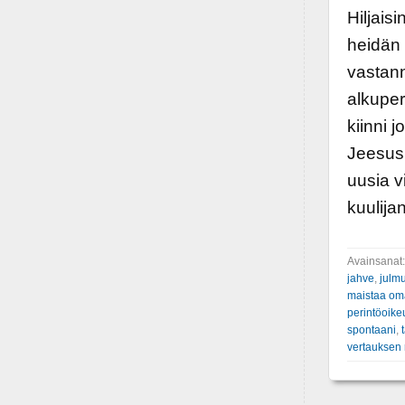
Hiljais
heidän 
vastan
alkuper
kiinni 
Jeesus 
uusia v
kuulija
Avainsanat
jahve
,
julm
maistaa om
perintöoike
spontaani
,
vertauksen r