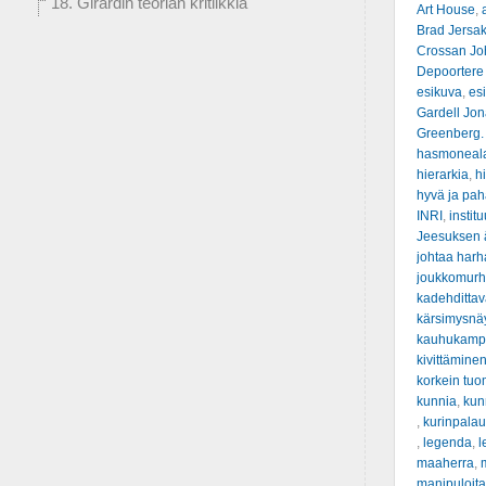
18. Girardin teorian kritiikkiä
Art House
,
Brad Jersa
Crossan Jo
Depoortere
esikuva
,
es
Gardell Jo
Greenberg.
hasmonealai
hierarkia
,
hi
hyvä ja pah
INRI
,
institu
Jeesuksen ä
johtaa har
joukkomur
kadehditta
kärsimysnä
kauhukamp
kivittämine
korkein tuo
kunnia
,
kunn
,
kurinpalau
,
legenda
,
l
maaherra
,
manipuloit