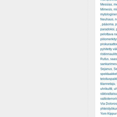
Messias
,
m
Mimesis
,
mi
mytologine
Neuhaus
,
n
,
pääoma
,
p
paradoksi
,
pelottava ra
piilomerkity
prokuraattor
pyhitetty vä
ristiinnauli
Rufus
,
saas
sankarimes
Sejanus
,
S
spektaakkel
teloituspai
tilannetaju
,
uhrikultti
,
uh
väkivaltais
valtioterror
Via Doloro
yhteistyök
Yom Kippur