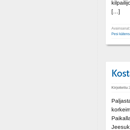
kilpail
[…]
Avainsanat
Pesi käten
Kost
Kirjoitettu
2
Paljast
korkeim
Paikall
Jeesuks