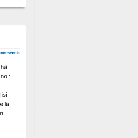
kommenttia
yhä
noi:
isi
ellä
on