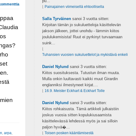
pu...
kommenttia
⌊
Painajainen viimeisellä ehtoollisella
appaa
Salla Tyrväinen
sanoi
3 vuotta sitten:
Kirjoitan tämän jo sukuluetteloja käsittelevän
Claudia
jakson jälkeen, jottei unohdu - lämmin kiitos
los
joululukemisista! Ruut ei pyrkinyt turvaamaan
suink...
ingas?
⌊
rho
Tuhansien vuosien sukuluettelot ja mykistävä enkeli
set
Daniel Nylund
sanoi
3 vuotta sitten:
en.
Kiitos suosituksesta. Tutustun ilman muuta.
Mulla onkin luultavasti kaikki muut Girardin
estä
englanniksi ilmestyneet kirjat....
⌊
16.9. Meister Eckhart & Eckhart Tolle
umien
Daniel Nylund
sanoi
3 vuotta sitten:
Kiitos rohkaisusta. Tämä artikkeli julkaistiin
joskus vuosia sitten kopulukiusaamista
käsittelevässä lehdessä myös ja sai silloin
paljon hyvä�...
en
,
arpa
,
⌊
Toisen posken kääntämisestä