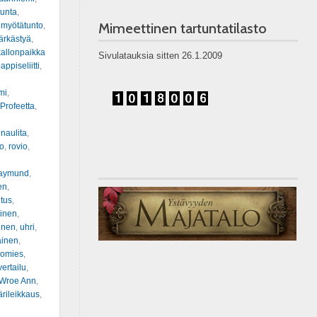
tunta
,
Mimeettinen tartuntatilasto
,
myötätunto
,
ärkästyä
,
allonpaikka
Sivulatauksia sitten 26.1.2009
appiseliitti
,
mi
,
Profeetta
,
innaulita
,
o
,
rovio
,
aymund
,
en
,
itus
,
oinen
,
inen
,
uhri
,
ainen
,
iomies
,
vertailu
,
Wroe Ann
,
rileikkaus
,