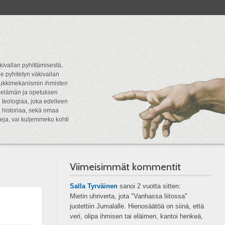
kivallan pyhittämisestä,
e pyhitetyn väkivallan
tipukkimekanismin ihmisten
n elämän ja opetuksen
 teologiaa, joka edelleen
a historiaa, sekä omaa
eja, vai kuljemmeko kohti
Viimeisimmät kommentit
Salla Tyrväinen
sanoi
2 vuotta sitten:
Mietin uhriverta, jota "Vanhassa liitossa"
juotettiin Jumalalle. Hienosäätöä on siinä, että
veri, olipa ihmisen tai eläimen, kantoi henkeä,