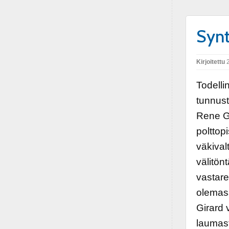
Synt
Kirjoitettu
2
Todelli
tunnust
Rene Gi
polttop
väkivalt
välitönt
vastare
olemass
Girard 
laumast