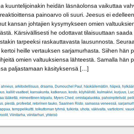
ina kuuntelijoinakin heidän läsnäolonsa vaikuttaa vahv
reaktioittensa painoarvo oli suuri. Jeesus ei edelle
nut kansan johtajien kysymykseen omien valtuuksie
ästä. Kärsivällisesti he odottavat tilaisuuttaan saada
jostakin tarpeeksi raskauttavasta lausunnosta. Seura
kertoi heille vertauksen sarjamurhasta. Siihen hän pii
ihjeitä omien valtuuksiensa lähteestä. Samalla hän 
nsa paljastamaan käsityksensä […]
:
ahneus
,
arkitodellisuus
,
draama
,
Dumouchel Paul
,
häokäilemätön
,
häpeä
,
hylkää
uus
,
kalliit vaatteet
,
kansakunta
,
katkeruus
,
kosto
,
köyhälistö
,
kulmakivi
,
kurjuus
,
Luc
aa lääkettä
,
mimeettinen kilpailu
,
Myers Ched
,
omistajaluokka
,
pahoinpitelivät
,
peil
us
,
piestä
,
profeetat
,
retorinen tauko
,
Saarinen Risto
,
samassa veneessä
,
sarjamur
tappaa
,
temppelikultti
,
tolkuttoman tyhmä
,
tulkinta
,
uhota
,
väkivalta
,
vartiotorni
,
vauok
oolit
,
Viinitarha
,
viinitarhuri
,
yhteisö