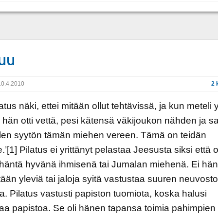
uu
0.4.2010
2 
atus näki, ettei mitään ollut tehtävissä, ja kun meteli 
 hän otti vettä, pesi kätensä väkijoukon nähden ja sa
olen syytön tämän miehen vereen. Tämä on teidän
’[1] Pilatus ei yrittänyt pelastaa Jeesusta siksi että ol
 häntä hyvänä ihmisenä tai Jumalan miehenä. Ei hän
itään yleviä tai jaloja syitä vastustaa suuren neuvost
a. Pilatus vastusti papiston tuomiota, koska halusi
aa papistoa. Se oli hänen tapansa toimia pahimpien