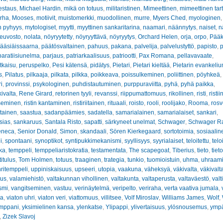
estaus
,
Michael Hardin
,
mikä on totuus
,
militaristinen
,
Mimeettinen
,
mimeettinen tar
rha
,
Mooses
,
motiivit
,
muistomerkki
,
muodollinen
,
murre
,
Myers Ched
,
myologinen
n pyhyys
,
mytologiset
,
myytti
,
myyttinen sankaritarina
,
naamari
,
näännytys
,
naiset
,
n
euvosto
,
nolata
,
nöyryytetty
,
nöyryyttävä
,
nöyryytys
,
Orchard Helen
,
orja
,
orpo
,
Pääk
ääsiäissaarna
,
päätösvaltainen
,
pahuus
,
pakana
,
palvelija
,
palvelustyttö
,
papisto
,
p
paratiisiunelma
,
parjaus
,
patriarkaalisuus
,
patriootti
,
Pax Romana
,
pellavavaate
,
tkaisu
,
peruspelko
,
Pesi kätensä
,
pidätys
,
Pietari
,
Pietari kieltää
,
Pietarin evankeliu
s
,
Pilatus
,
pilkaaja
,
pilkata
,
pilkka
,
poikkeava
,
poissulkeminen
,
poliittinen
,
pöyhkeä
,
i
,
provinssi
,
psykologinen
,
puhdistautuminen
,
purppuraviitta
,
pyhä
,
pyhä paikka
,
kivalta
,
Rene Girard
,
retorinen tyyli
,
revanssi
,
riippumattomuus
,
rikollinen
,
risti
,
risti
tseminen
,
ristin kantaminen
,
ristiriitainen
,
rituaali
,
roisto
,
rooli
,
roolijako
,
Rooma
,
rosv
tainen
,
saastua
,
sadanpäämies
,
sadatella
,
samarialainen
,
samarialaiset
,
sankari
,
sias
,
sankaruus
,
Santala Risto
,
sapatti
,
särkyneet unelmat
,
Schwager
,
Schwager R
eneca
,
Senior Donald
,
Simon
,
skandaali
,
Sören Kierkegaard
,
sortotoimia
,
sosiaalin
i
,
spontaani
,
synoptikot
,
syntipukkimekanismi
,
syyllisyys
,
syyrialaiset
,
teloitettu
,
telo
kka
,
temppeli
,
temppeliaristokratia
,
testamentata
,
The scapegoat
,
Tiberius
,
tieto
,
tiet
titulus
,
Tom Holmen
,
totuus
,
traaginen
,
trategia
,
tunkio
,
tuomioistuin
,
uhma
,
uhraam
ritemppeli
,
uppiniskaisuus
,
upseeri
,
utopia
,
vaakuna
,
väheksyä
,
väkivalta
,
väkivalt
uus
,
valamiehistö
,
valtakunnan vihollinen
,
valtakunta
,
valtaperusta
,
valtaväestö
,
valt
ismi
,
vangitseminen
,
vastuu
,
verinäytelmä
,
veripelto
,
veriraha
,
verta vaativa jumala
,
sa
,
viaton uhri
,
viaton veri
,
viattomuus
,
villitsee
,
Volf Miroslav
,
Williams James
,
Wolf
,
umppani
,
yksimielinen kansa
,
ylenkatse
,
Ylipappi
,
ylivertaisuus
,
ylösnousemus
,
ympä
,
Zizek Slavoj