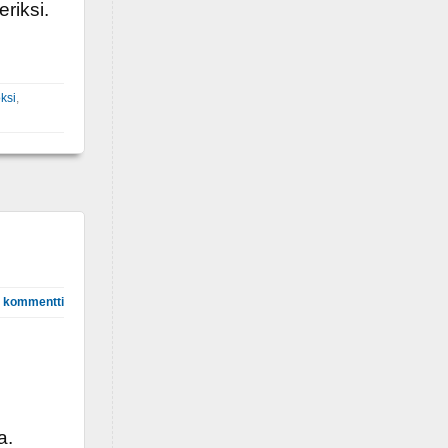
riksi.
ksi
,
 kommentti
a.