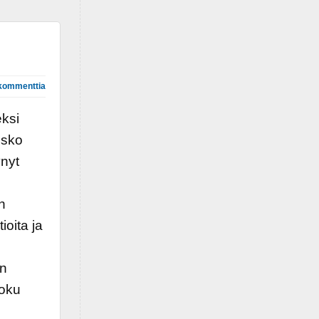
kommenttia
eksi
usko
ynyt
n
ioita ja
in
Joku