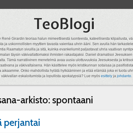
TeoBlogi
 René Girardin teoriaa halun mimeettisestä luonteesta, kateellisesta kilpailusta, vä
a ja uskonnollisten myyttien tavasta vaientaa uhrin ääni. Sen avulla hän tarkastele
ntia Raamatun sivuilla ja sitä, kuinka evankeliumit paljastavat uhria vaativan syn
malan täysin väkivallattomaksi ihmisten rakastajaksi. Daniel dramatisoi Jeesukse
lta. Tämä narratiivinen menetelmä avaa uusia ulottuvuuksia Jeesuksesta ja kritisoi
aativana ja väkivaltaisena. Hän käsittelee myös kristikunnan sotaisaa ja pasifistist
ta aikaamme. Onko mahdollista hylätä hylkääminen ja elää elämää joka ei tuota uhr
väkivallan eskaloitumista ja lopullista apokalypsiä? Lue myös
esittely
ja
johdanto
.
sana-arkisto:
spontaani
ä perjantai