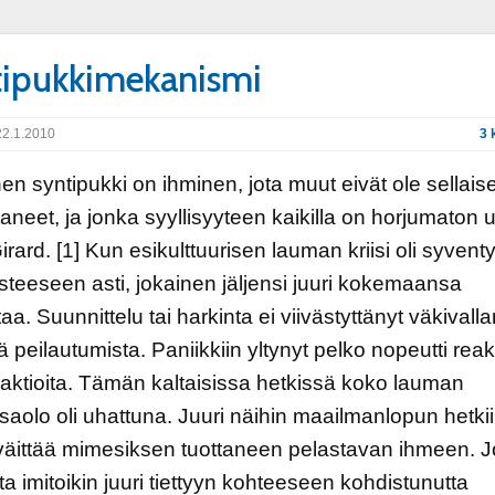
ipukkimekanismi
2.1.2010
3 
nen syntipukki on ihminen, jota muut eivät ole sellais
aneet, ja jonka syyllisyyteen kaikilla on horjumaton 
rard. [1] Kun esikulttuurisen lauman kriisi oli syvent
isteeseen asti, jokainen jäljensi juuri kokemaansa
aa. Suunnittelu tai harkinta ei viivästyttänyt väkivalla
ä peilautumista. Paniikkiin yltynyt pelko nopeutti reakt
aktioita. Tämän kaltaisissa hetkissä koko lauman
aolo oli uhattuna. Juuri näihin maailmanlopun hetki
väittää mimesiksen tuottaneen pelastavan ihmeen. 
a imitoikin juuri tiettyyn kohteeseen kohdistunutta