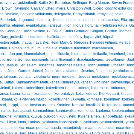
asiayhteys
,
auktoriteetti
,
Bailie Gil
,
Barabbas
,
Bellinger
,
Borg Marcus
,
Bovon Franqo
k
,
Brown Raymond
,
Calvary
,
Ched Myers
,
Christoph Wolf
,
Cicero
,
cognito extra ord
hn Dominic
,
Daavidin valtakunta
,
delegaatio
,
Demystifiointi
,
demytologisoida
,
 Frederiek
,
diagnoosi
,
diaspora
,
diktatuuri
,
diplomaattinen
,
ehtoollisasetus
,
Elia
,
ep
inahka
,
etninen
,
evankeliumi
,
Fariseus
,
Filon
,
Florus
,
Fortuna
,
Fredriksen Paula
,
Ga
nas
,
Gebauer
,
Gianni Vattimo
,
Gil Bailie
,
Ginter Gebauer
,
Golgata
,
Gordon Thomas
,
 Gary
,
groteski
,
haaskalinnut
,
hallinta-alue
,
häpäisy
,
hapanviini
,
häpeä
,
sten palatsi
,
hauta
,
häväistys
,
Heim Mark. S
,
Herodes
,
Herodes Antipas
,
Herzog II
rttää
,
Holmen Tom
,
huuto Jumalalle
,
hylätyksi tuleminen
,
hylkääminen
,
an tiedon puu
,
idumealaiset
,
ihailu
,
illuusio
,
ilmoitustaulu
,
imitaatio
,
imperiumi
,
impu
utio
,
ironia
,
ironisoi
,
ironisointi
,
Italia
,
Itsemurha
,
itseohjautuvuus
,
itsevaltainen
,
Jaa
iti
,
Jeesus
,
Jerusalem
,
Johannes
,
Johannes Kastaja
,
John Dominic Crossan
,
John
haan
,
Jonas Gardell
,
Joosef
,
Joosef arimatialainen
,
Josefus
,
Josephus
,
joukkohauta
ha
,
julmuus
,
Jumalan valtakunta
,
juoru
,
juridinen
,
Juudas
,
juutalainen
,
juutalaisvast
va
,
Kaifas
,
Kankaanniemi Matti
,
kansallismielisyys
,
kansan vihollinen
,
kantelukirje
,
k
ytelmä
,
katarsis
,
kateellinen
,
kateellinen kilpailu
,
kateus
,
katkera itku
,
katumus
,
ansa
,
kauna
,
keisari
,
kerjäläinen
,
kerrontatyyli
,
kettu
,
kidutus
,
Kierkegaard
,
kilpailu
n
,
klaani
,
kollektiivinen intuitio
,
kollektiivinen väkivalta
,
kompassi
,
koominen
,
korkein
mari
,
korppi
,
kosto
,
koston uskonto
,
Krainion
,
Kreikka
,
krusifiksi
,
Kukon laulu
,
kummit
ialliset hautajaiset
,
kunnianhimo
,
kunniavelka
,
kunnioitus
,
kuolema
,
kuolemantuo
tuskirje
,
kutsumus
,
kuulua joukkoon
,
kuulustelu
,
Kyreneläinen
,
lainopettajat
,
lakeij
eski
,
Libya
,
lumo
,
Luukas
,
lynkkaava kansanjoukko
,
lynkkaus
,
lynkkaushenki
,
lynkk
maalaismoukka
,
maan perustamisesta
,
maanjäristys
,
maanpakolaisuus
,
maantiero
ava
,
Marcus Borg
,
Maria
,
Maria Magdala
,
Markus
,
Markus Borg
,
Matteus
,
Matti Kan