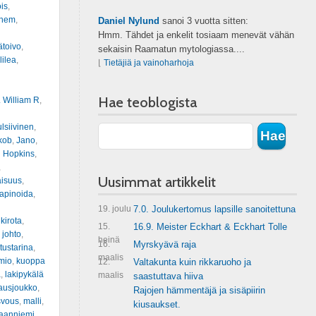
is
,
inem
,
Daniel Nylund
sanoi
3 vuotta sitten:
Hmm. Tähdet ja enkelit tosiaam menevät vähän
ätoivo
,
sekaisin Raamatun mytologiassa....
lilea
,
⌊
Tietäjiä ja vainoharhoja
Hae teoblogista
. William R
,
lsiivinen
,
kob
,
Jano
,
 Hopkins
,
,
Uusimmat artikkelit
aisuus
,
apinoida
,
19. joulu
7.0. Joulukertomus lapsille sanoitettuna
,
kirota
,
15.
16.9. Meister Eckhart & Eckhart Tolle
 johto
,
heinä
16.
Myrskyävä raja
ustarina
,
maalis
mio
,
kuoppa
12.
Valtakunta kuin rikkaruoho ja
a
,
lakipykälä
maalis
saastuttava hiiva
ausjoukko
,
Rajojen hämmentäjä ja sisäpiirin
svous
,
malli
,
kiusaukset.
kaanniemi
,