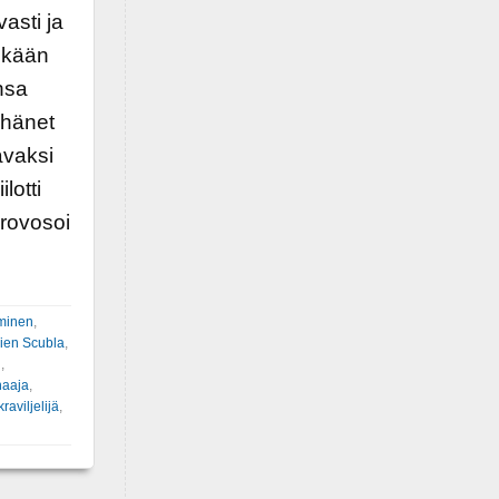
asti ja
enkään
nsa
 hänet
avaksi
lotti
provosoi
minen
,
ien Scubla
,
i
,
haaja
,
raviljelijä
,