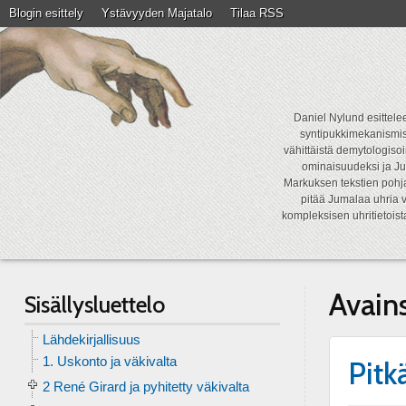
Blogin esittely
Ystävyyden Majatalo
Tilaa RSS
Daniel Nylund esittelee
syntipukkimekanismist
vähittäistä demytologisoi
ominaisuudeksi ja Ju
Markuksen tekstien pohja
pitää Jumalaa uhria v
kompleksisen uhritietois
Avain
Sisällysluettelo
Lähdekirjallisuus
1. Uskonto ja väkivalta
Pitk
2 René Girard ja pyhitetty väkivalta