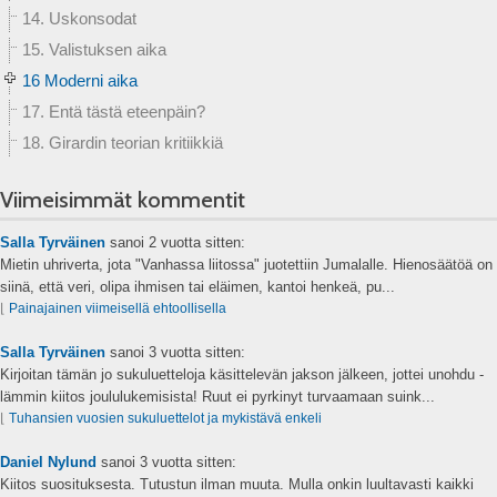
14. Uskonsodat
15. Valistuksen aika
16 Moderni aika
17. Entä tästä eteenpäin?
18. Girardin teorian kritiikkiä
Viimeisimmät kommentit
Salla Tyrväinen
sanoi
2 vuotta sitten:
Mietin uhriverta, jota "Vanhassa liitossa" juotettiin Jumalalle. Hienosäätöä on
siinä, että veri, olipa ihmisen tai eläimen, kantoi henkeä, pu...
⌊
Painajainen viimeisellä ehtoollisella
Salla Tyrväinen
sanoi
3 vuotta sitten:
Kirjoitan tämän jo sukuluetteloja käsittelevän jakson jälkeen, jottei unohdu -
lämmin kiitos joululukemisista! Ruut ei pyrkinyt turvaamaan suink...
⌊
Tuhansien vuosien sukuluettelot ja mykistävä enkeli
Daniel Nylund
sanoi
3 vuotta sitten:
Kiitos suosituksesta. Tutustun ilman muuta. Mulla onkin luultavasti kaikki