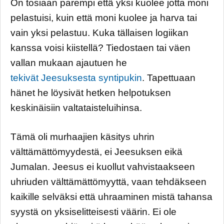
On tosiaan parempi että yksi kuolee jotta moni
pelastuisi, kuin että moni kuolee ja harva tai
vain yksi pelastuu. Kuka tällaisen logiikan
kanssa voisi kiistellä? Tiedostaen tai väen
vallan mukaan ajautuen he
tekivät Jeesuksesta syntipukin
. Tapettuaan
hänet he löysivät hetken helpotuksen
keskinäisiin valtataisteluihinsa.
Tämä oli murhaajien käsitys uhrin
välttämättömyydestä, ei Jeesuksen eikä
Jumalan. Jeesus ei kuollut vahvistaakseen
uhriuden välttämättömyyttä, vaan tehdäkseen
kaikille selväksi että uhraaminen mistä tahansa
syystä on yksiselitteisesti väärin. Ei ole