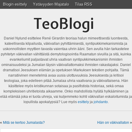
Blogin esittely
Ystävyyden Majatalo
Tilaa RSS
TeoBlogi
Daniel Nylund esittelee René Girardin teoriaa halun mimeettisestä luonteesta,
kateellisesta kilpailusta, väkivallan pyhittämisestä, syntipukkimekanismista ja
uskonnollisten myyttien tavasta vaientaa uhrin ääni. Sen avulla hän tarkastelee
pyhitetyn väkivallan vähittäistä demytologisointia Raamatun sivuilla ja sitä, kuinka
evankeliumit paljastavat uhria vaativan syntipukkimekanismin ihmisten
ominaisuudeksi ja Jumalan täysin väkivallattomaksi ihmisten rakastajaksi. Daniel
dramatisoi Jeesuksen elämän ja opetuksen Markuksen tekstien pohjalta. Tämä
narratiivinen menetelmä avaa uusia ulottuvuuksia Jeesuksesta ja kritisoi
teologiaa, joka edelleen pitää Jumalaa uhria vaativana ja väkivaltaisena. Hän
käsittelee myös kristikunnan sotaisaa ja pasifistista historiaa, sekä omaa
kompleksisen uhritietoista aikaamme. Onko mahdollista hylätä hylkääminen ja
elää elämää joka ei tuota uhreja, vai kuljemmeko kohti väkivallan eskaloitumista ja
lopullista apokalypsiä? Lue myös
esittely
ja
johdanto
.
«
Mitä se kertoo Jumalasta?
Hän on väkivallaton
»