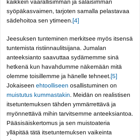
kaikkein vaarallisimman ja salaisimman
syöpäkasvaimen, tarjoten samalla pelastavaa
sädehoitoa sen ytimeen.
[4]
Jeesuksen tunteminen merkitsee myös itsensä
tuntemista ristiinnaulitsijana. Jumalan
anteeksianto saavuttaa sydämemme sinä
hetkenä kun havahdumme näkemään mitä
olemme toisillemme ja hänelle tehneet.
[5]
Jokaiseen
ehtoolliseen
osallistuminen on
muistutus kummastakin
. Meidän on realistisen
itsetuntemuksen tähden ymmärrettävä ja
myönnettävä mihin tarvitsemme anteeksiantoa.
Pääsisäiskertomus ja sen muistoateria
ylläpitää tätä itsetuntemuksen vaikeinta