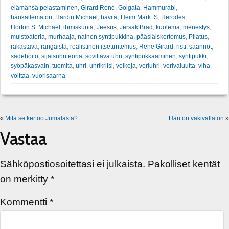
elämänsä pelastaminen
,
Girard René
,
Golgata
,
Hammurabi
,
häokäilemätön
,
Hardin Michael
,
hävitä
,
Heim Mark. S
,
Herodes
,
Horton S. Michael
,
ihmiskunta
,
Jeesus
,
Jersak Brad
,
kuolema
,
menestys
,
muistoateria
,
murhaaja
,
nainen syntipukkina
,
pääsiäiskertomus
,
Pilatus
,
rakastava
,
rangaista
,
realistinen itsetuntemus
,
Rene Girard
,
risti
,
säännöt
,
sädehoito
,
sijaisuhriteoria
,
sovittava uhri
,
syntipukkaaminen
,
syntipukki
,
syöpäkasvain
,
tuomita
,
uhri
,
uhrikriisi
,
velkoja
,
veriuhri
,
verivaluutta
,
viha
,
voittaa
,
vuorisaarna
«
Mitä se kertoo Jumalasta?
Hän on väkivallaton
»
Vastaa
Sähköpostiosoitettasi ei julkaista.
Pakolliset kentät
on merkitty
*
Kommentti
*