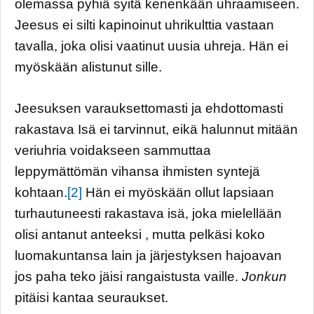
olemassa pyhiä syitä kenenkään uhraamiseen.
Jeesus ei silti kapinoinut uhrikulttia vastaan
tavalla, joka olisi vaatinut uusia uhreja. Hän ei
myöskään alistunut sille.
Jeesuksen varauksettomasti ja ehdottomasti
rakastava Isä ei tarvinnut, eikä halunnut mitään
veriuhria voidakseen sammuttaa
leppymättömän vihansa ihmisten syntejä
kohtaan.
[2]
Hän ei myöskään ollut lapsiaan
turhautuneesti rakastava isä, joka mielellään
olisi antanut anteeksi , mutta pelkäsi koko
luomakuntansa lain ja järjestyksen hajoavan
jos paha teko jäisi rangaistusta vaille.
Jonkun
pitäisi kantaa seuraukset.