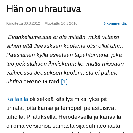
Hän on uhrautuva
Kirjoitettu
30.3.2012
Muokattu
10.1.2016
0 kommenttia
“Evankeliumeissa ei ole mitään, mikä viittaisi
siihen että Jeesuksen kuolema olisi ollut uhri…
Pääsiäinen kyllä esitetään tapahtumana, joka
tuo pelastuksen ihmiskunnalle, mutta missään
vaiheessa Jeesuksen kuolemasta ei puhuta
uhrina.”
Rene Girard
[1]
Kaifaalla
oli selkeä käsitys miksi yksi piti
uhrata, jotta kansa ja temppeli pelastuisivat
tuholta. Pilatuksella, Herodeksella ja kansalla
oli oma versionsa samasta sijaisuhriteoriasta.