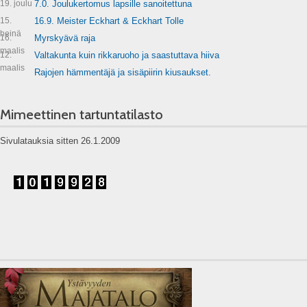
19. joulu
7.0. Joulukertomus lapsille sanoitettuna
15.
16.9. Meister Eckhart & Eckhart Tolle
heinä
16.
Myrskyävä raja
maalis
12.
Valtakunta kuin rikkaruoho ja saastuttava hiiva
maalis
Rajojen hämmentäjä ja sisäpiirin kiusaukset.
Mimeettinen tartuntatilasto
Sivulatauksia sitten 26.1.2009