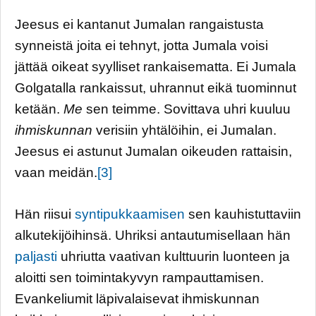
Jeesus ei kantanut Jumalan rangaistusta
synneistä joita ei tehnyt, jotta Jumala voisi
jättää oikeat syylliset rankaisematta. Ei Jumala
Golgatalla rankaissut, uhrannut eikä tuominnut
ketään.
Me
sen teimme. Sovittava uhri kuuluu
ihmiskunnan
verisiin yhtälöihin, ei Jumalan.
Jeesus ei astunut Jumalan oikeuden rattaisin,
vaan meidän.
[3]
Hän riisui
syntipukkaamisen
sen kauhistuttaviin
alkutekijöihinsä. Uhriksi antautumisellaan hän
paljasti
uhriutta vaativan kulttuurin luonteen ja
aloitti sen toimintakyvyn rampauttamisen.
Evankeliumit läpivalaisevat ihmiskunnan