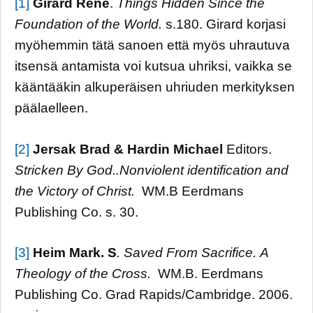
[1]
Girard René
.
Things Hidden Since the
Foundation of the World.
s.180. Girard korjasi
myöhemmin tätä sanoen että myös uhrautuva
itsensä antamista voi kutsua uhriksi, vaikka se
kääntääkin alkuperäisen uhriuden merkityksen
päälaelleen.
[2]
Jersak Brad & Hardin Michael
Editors.
Stricken By God..Nonviolent identification and
the Victory of Christ.
WM.B Eerdmans
Publishing Co. s. 30.
[3]
Heim Mark. S
. Saved From Sacrifice.
A
Theology of the Cross.
WM.B. Eerdmans
Publishing Co. Grad Rapids/Cambridge. 2006.