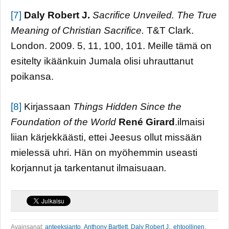
[7]
Daly Robert J.
Sacrifice Unveiled. The True
Meaning of Christian Sacrifice.
T&T Clark.
London. 2009. 5, 11, 100, 101. Meille tämä on
esitelty ikäänkuin Jumala olisi uhrauttanut
poikansa.
[8]
Kirjassaan
Things Hidden Since the
Foundation of the World
René Girard
.ilmaisi
liian kärjekkäästi, ettei Jeesus ollut missään
mielessä uhri. Hän on myöhemmin useasti
korjannut ja tarkentanut ilmaisuaan
.
Avainsanat:
anteeksianto
,
Anthony Bartlett
,
Daly Robert J.
,
ehtoollinen
,