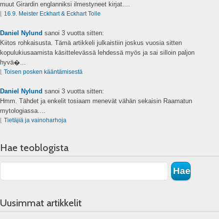
muut Girardin englanniksi ilmestyneet kirjat....
⌊
16.9. Meister Eckhart & Eckhart Tolle
Daniel Nylund
sanoi
3 vuotta sitten:
Kiitos rohkaisusta. Tämä artikkeli julkaistiin joskus vuosia sitten
kopulukiusaamista käsittelevässä lehdessä myös ja sai silloin paljon
hyvä�...
⌊
Toisen posken kääntämisestä
Daniel Nylund
sanoi
3 vuotta sitten:
Hmm. Tähdet ja enkelit tosiaam menevät vähän sekaisin Raamatun
mytologiassa....
⌊
Tietäjiä ja vainoharhoja
Hae teoblogista
Uusimmat artikkelit