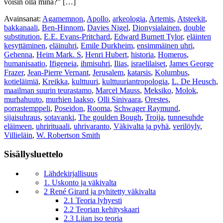
voisin olla minä?” […]
Avainsanat:
Agamemnon
,
Apollo
,
arkeologia
,
Artemis
,
Atsteekit
,
bakkanaali
,
Ben-Hinnom
,
Davies Nigel
,
Dionysialainen
,
double
substitution
,
E.E. Evans-Pritchard
,
Edward Burnett Tylor
,
eläinten
kesyttäminen
,
eläinuhri
,
Emile Durkheim
,
ensimmäinen uhri
,
Gehenna
,
Heim Mark. S
,
Henri Hubert
,
historia
,
Homeros
,
humanisaatio
,
Ifigeneia
,
ihmisuhri
,
Ilias
,
israelilaiset
,
James George
Frazer
,
Jean-Pierre Vernant
,
Jerusalem
,
katarsis
,
Kolumbus
,
kotieläimiä
,
Kreikka
,
kulttuuri
,
kulttuuriantropologia
,
L. De Heusch
,
maailman suurin teurastamo
,
Marcel Mauss
,
Meksiko
,
Molok
,
murhahuuto
,
murhien laakso
,
Olli Sinivaara
,
Orestes
,
porrastemppeli
,
Poseidon
,
Rooma
,
Schwager Raymund
,
sijaisuhraus
,
sotavanki
,
The goulden Bough
,
Troija
,
tunnesuhde
eläimeen
,
uhrirituaali
,
uhrivaranto
,
Väkivalta ja pyhä
,
verilöyly
,
Villieläin
,
W. Robertson Smith
Sisällysluettelo
Lähdekirjallisuus
1. Uskonto ja väkivalta
2 René Girard ja pyhitetty väkivalta
2.1 Teoria lyhyesti
2.2 Teorian kehityskaari
2.3 Liian iso teoria