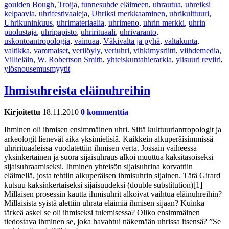
goulden Bough
,
Troija
,
tunnesuhde eläimeen
,
uhrautua
,
uhreiksi
kelpaavia
,
uhrifestivaaleja
,
Uhriksi merkkaaminen
,
uhrikulttuuri
,
Uhrikuninkuus
,
uhrimateriaalia
,
uhrimeno
,
uhrin merkki
,
uhrin
puolustaja
,
uhripapisto
,
uhrirituaali
,
uhrivaranto
,
uskontoantropologia
,
vainuaa
,
Väkivalta ja pyhä
,
valtakunta
,
valtikka
,
vammaiset
,
verilöyly
,
veriuhri
,
vihkimysriitti
,
viihdemedia
,
Villieläin
,
W. Robertson Smith
,
yhteiskuntahierarkia
,
ylisuuri reviiri
,
ylösnousemusmyytit
Ihmisuhreista eläinuhreihin
Kirjoitettu
18.11.2010
0 kommenttia
Ihminen oli ihmisen ensimmäinen uhri. Siitä kulttuuriantropologit ja
arkeologit lienevät aika yksimielisiä. Kaikkein alkuperäisimmissä
uhrirituaaleissa vuodatettiin ihmisen verta. Jossain vaiheessa
yksinkertainen ja suora sijaisuhraus alkoi muuttua kaksitasoiseksi
sijaisuhraamiseksi. Ihminen yhteisön sijaisuhrina korvattiin
eläimellä, josta tehtiin alkuperäisen ihmisuhrin sijainen. Tätä Girard
kutsuu kaksinkertaiseksi sijaisuudeksi (double substitution)[1]
Millaisen prosessin kautta ihmisuhrit alkoivat vaihtua eläinuhreihin?
Millaisista syistä alettiin uhrata eläimiä ihmisen sijaan? Kuinka
tärkeä askel se oli ihmiseksi tulemisessa? Oliko ensimmäinen
tiedostava ihminen se, joka havahtui näkemään uhrissa itsensä? ”Se