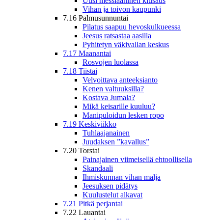
Uusi messiaaninen kiusaus
Vihan ja toivon kaupunki
7.16 Palmusunnuntai
Pilatus saapuu hevoskulkueessa
Jeesus ratsastaa aasilla
Pyhitetyn väkivallan keskus
7.17 Maanantai
Rosvojen luolassa
7.18 Tiistai
Velvoittava anteeksianto
Kenen valtuuksilla?
Kostava Jumala?
Mikä keisarille kuuluu?
Manipuloidun lesken ropo
7.19 Keskiviikko
Tuhlaajanainen
Juudaksen ”kavallus”
7.20 Torstai
Painajainen viimeisellä ehtoollisella
Skandaali
Ihmiskunnan vihan malja
Jeesuksen pidätys
Kuulustelut alkavat
7.21 Pitkä perjantai
7.22 Lauantai