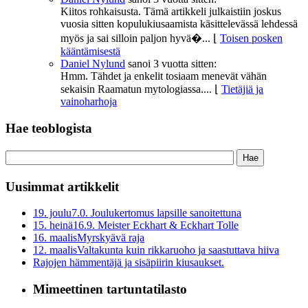
Kiitos rohkaisusta. Tämä artikkeli julkaistiin joskus
vuosia sitten kopulukiusaamista käsittelevässä lehdessä
myös ja sai silloin paljon hyvä�...
⌊
Toisen posken
kääntämisestä
Daniel Nylund
sanoi
3 vuotta sitten:
Hmm. Tähdet ja enkelit tosiaam menevät vähän
sekaisin Raamatun mytologiassa....
⌊
Tietäjiä ja
vainoharhoja
Hae teoblogista
Uusimmat artikkelit
19. joulu
7.0. Joulukertomus lapsille sanoitettuna
15. heinä
16.9. Meister Eckhart & Eckhart Tolle
16. maalis
Myrskyävä raja
12. maalis
Valtakunta kuin rikkaruoho ja saastuttava hiiva
Rajojen hämmentäjä ja sisäpiirin kiusaukset.
Mimeettinen tartuntatilasto