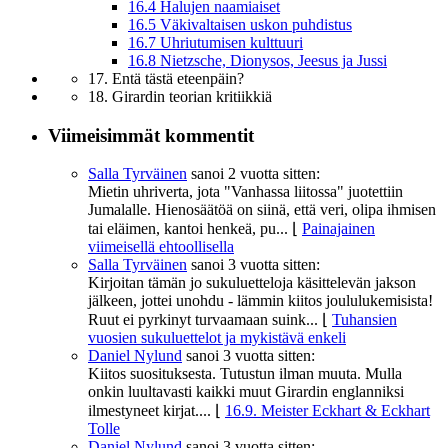
16.4 Halujen naamiaiset
16.5 Väkivaltaisen uskon puhdistus
16.7 Uhriutumisen kulttuuri
16.8 Nietzsche, Dionysos, Jeesus ja Jussi
17. Entä tästä eteenpäin?
18. Girardin teorian kritiikkiä
Viimeisimmät kommentit
Salla Tyrväinen
sanoi
2 vuotta sitten:
Mietin uhriverta, jota "Vanhassa liitossa" juotettiin
Jumalalle. Hienosäätöä on siinä, että veri, olipa ihmisen
tai eläimen, kantoi henkeä, pu...
⌊
Painajainen
viimeisellä ehtoollisella
Salla Tyrväinen
sanoi
3 vuotta sitten:
Kirjoitan tämän jo sukuluetteloja käsittelevän jakson
jälkeen, jottei unohdu - lämmin kiitos joululukemisista!
Ruut ei pyrkinyt turvaamaan suink...
⌊
Tuhansien
vuosien sukuluettelot ja mykistävä enkeli
Daniel Nylund
sanoi
3 vuotta sitten:
Kiitos suosituksesta. Tutustun ilman muuta. Mulla
onkin luultavasti kaikki muut Girardin englanniksi
ilmestyneet kirjat....
⌊
16.9. Meister Eckhart & Eckhart
Tolle
Daniel Nylund
sanoi
3 vuotta sitten: