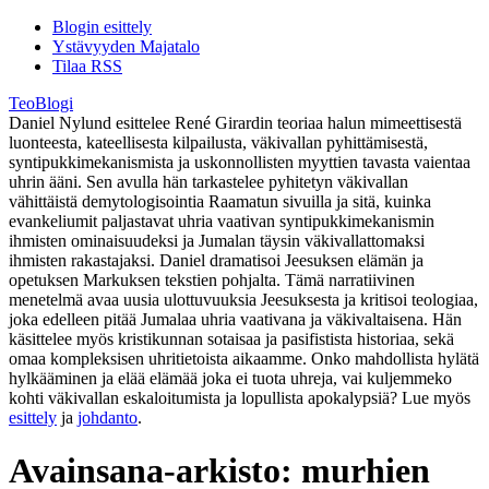
Blogin esittely
Ystävyyden Majatalo
Tilaa RSS
TeoBlogi
Daniel Nylund esittelee René Girardin teoriaa halun mimeettisestä
luonteesta, kateellisesta kilpailusta, väkivallan pyhittämisestä,
syntipukkimekanismista ja uskonnollisten myyttien tavasta vaientaa
uhrin ääni. Sen avulla hän tarkastelee pyhitetyn väkivallan
vähittäistä demytologisointia Raamatun sivuilla ja sitä, kuinka
evankeliumit paljastavat uhria vaativan syntipukkimekanismin
ihmisten ominaisuudeksi ja Jumalan täysin väkivallattomaksi
ihmisten rakastajaksi. Daniel dramatisoi Jeesuksen elämän ja
opetuksen Markuksen tekstien pohjalta. Tämä narratiivinen
menetelmä avaa uusia ulottuvuuksia Jeesuksesta ja kritisoi teologiaa,
joka edelleen pitää Jumalaa uhria vaativana ja väkivaltaisena. Hän
käsittelee myös kristikunnan sotaisaa ja pasifistista historiaa, sekä
omaa kompleksisen uhritietoista aikaamme. Onko mahdollista hylätä
hylkääminen ja elää elämää joka ei tuota uhreja, vai kuljemmeko
kohti väkivallan eskaloitumista ja lopullista apokalypsiä? Lue myös
esittely
ja
johdanto
.
Avainsana-arkisto:
murhien