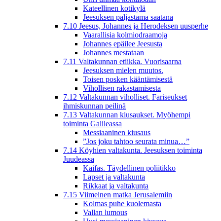
Kateellinen kotikylä
Jeesuksen paljastama saatana
7.10 Jeesus, Johannes ja Herodeksen uusperhe
Vaarallisia kolmiodraamoja
Johannes epäilee Jeesusta
Johannes mestataan
7.11 Valtakunnan etiikka. Vuorisaarna
Jeesuksen mielen muutos.
Toisen posken kääntämisestä
Vihollisen rakastamisesta
7.12 Valtakunnan viholliset. Fariseukset
ihmiskunnan peilinä
7.13 Valtakunnan kiusaukset. Myöhempi
toiminta Galileassa
Messiaaninen kiusaus
”Jos joku tahtoo seurata minua…”
7.14 Köyhien valtakunta. Jeesuksen toiminta
Juudeassa
Kaifas. Täydellinen poliitikko
Lapset ja valtakunta
Rikkaat ja valtakunta
7.15 Viimeinen matka Jerusalemiin
Kolmas puhe kuolemasta
Vallan lumous