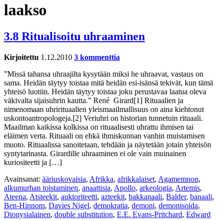
laakso
3.8 Ritualisoitu uhraaminen
Kirjoitettu
1.12.2010
3 kommenttia
”Missä tahansa uhraajilta kysytään miksi he uhraavat, vastaus on
sama. Heidän täytyy toistaa mitä heidän esi-isänsä tekivät, kun tämä
yhteisö luotiin. Heidän täytyy toistaa joku perustavaa laatua oleva
väkivalta sijaisuhrin kautta.” René Girard[1] Rituaalien ja
nimenomaan uhrirituaalien yleismaailmallisuus on aina kiehtonut
uskontoantropologeja.[2] Veriuhri on historian tunnetuin rituaali.
Maailman kaikissa kolkissa on rituaalisesti uhrattu ihmisen tai
eläimen verta. Rituaali on ehkä ihmiskunnan vanhin muistamisen
muoto. Rituaalissa sanoitetaan, tehdään ja näytetään jotain yhteisön
syntytarinasta. Girardille uhraaminen ei ole vain muinainen
kuriositeetti ja […]
Avainsanat:
ääriuskovaisia
,
Afrikka
,
afrikkalaiset
,
Agamemnon
,
alkumurhan toistaminen
,
anaattisia
,
Apollo
,
arkeologia
,
Artemis
,
Ateena
,
Atsteekit
,
auktoriteetti
,
azteekit
,
bakkanaali
,
Balder
,
banaali
,
Ben-Hinnom
,
Davies Nigel
,
demokratia
,
demoni
,
demonisoida
,
Dionysialainen
,
double substitution
,
E.E. Evans-Pritchard
,
Edward