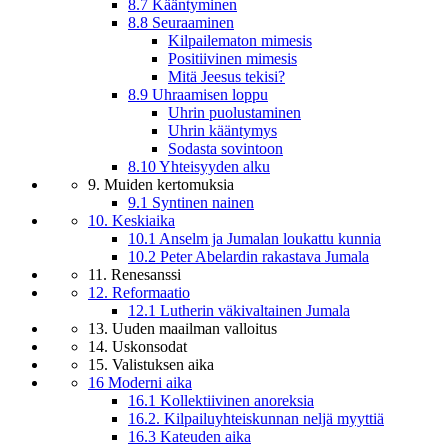
8.7 Kääntyminen
8.8 Seuraaminen
Kilpailematon mimesis
Positiivinen mimesis
Mitä Jeesus tekisi?
8.9 Uhraamisen loppu
Uhrin puolustaminen
Uhrin kääntymys
Sodasta sovintoon
8.10 Yhteisyyden alku
9. Muiden kertomuksia
9.1 Syntinen nainen
10. Keskiaika
10.1 Anselm ja Jumalan loukattu kunnia
10.2 Peter Abelardin rakastava Jumala
11. Renesanssi
12. Reformaatio
12.1 Lutherin väkivaltainen Jumala
13. Uuden maailman valloitus
14. Uskonsodat
15. Valistuksen aika
16 Moderni aika
16.1 Kollektiivinen anoreksia
16.2. Kilpailuyhteiskunnan neljä myyttiä
16.3 Kateuden aika