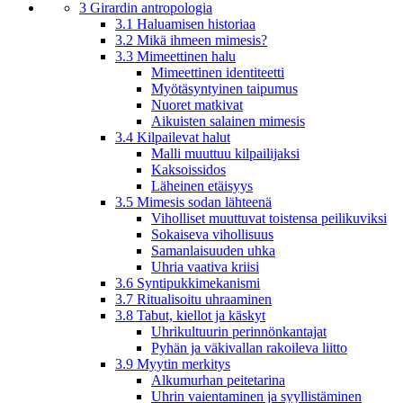
3 Girardin antropologia
3.1 Haluamisen historiaa
3.2 Mikä ihmeen mimesis?
3.3 Mimeettinen halu
Mimeettinen identiteetti
Myötäsyntyinen taipumus
Nuoret matkivat
Aikuisten salainen mimesis
3.4 Kilpailevat halut
Malli muuttuu kilpailijaksi
Kaksoissidos
Läheinen etäisyys
3.5 Mimesis sodan lähteenä
Viholliset muuttuvat toistensa peilikuviksi
Sokaiseva vihollisuus
Samanlaisuuden uhka
Uhria vaativa kriisi
3.6 Syntipukkimekanismi
3.7 Ritualisoitu uhraaminen
3.8 Tabut, kiellot ja käskyt
Uhrikultuurin perinnönkantajat
Pyhän ja väkivallan rakoileva liitto
3.9 Myytin merkitys
Alkumurhan peitetarina
Uhrin vaientaminen ja syyllistäminen