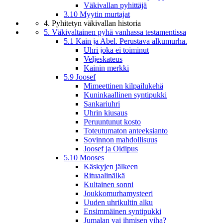
Väkivallan pyhittäjä
3.10 Myytin murtajat
4. Pyhitetyn väkivallan historia
5. Väkivaltainen pyhä vanhassa testamentissa
5.1 Kain ja Abel. Perustava alkumurha.
Uhri joka ei toiminut
Veljeskateus
Kainin merkki
5.9 Joosef
Mimeettinen kilpailukehä
Kuninkaallinen syntipukki
Sankariuhri
Uhrin kiusaus
Peruuntunut kosto
Toteutumaton anteeksianto
Sovinnon mahdollisuus
Joosef ja Oidipus
5.10 Mooses
Käskyjen jälkeen
Rituaalinälkä
Kultainen sonni
Joukkomurhamysteeri
Uuden uhrikultin alku
Ensimmäinen syntipukki
Jumalan vai ihmisen viha?