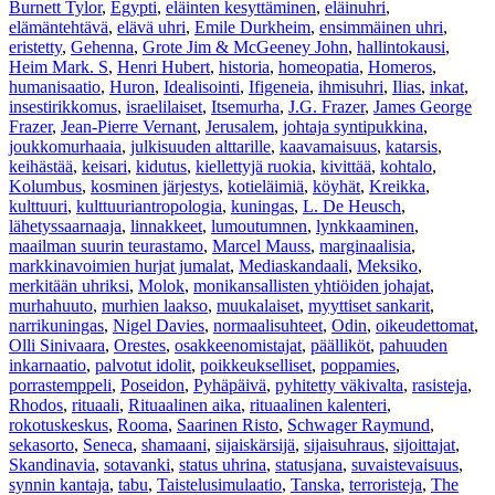
Burnett Tylor
,
Egypti
,
eläinten kesyttäminen
,
eläinuhri
,
elämäntehtävä
,
elävä uhri
,
Emile Durkheim
,
ensimmäinen uhri
,
eristetty
,
Gehenna
,
Grote Jim & McGeeney John
,
hallintokausi
,
Heim Mark. S
,
Henri Hubert
,
historia
,
homeopatia
,
Homeros
,
humanisaatio
,
Huron
,
Idealisointi
,
Ifigeneia
,
ihmisuhri
,
Ilias
,
inkat
,
insestirikkomus
,
israelilaiset
,
Itsemurha
,
J.G. Frazer
,
James George
Frazer
,
Jean-Pierre Vernant
,
Jerusalem
,
johtaja syntipukkina
,
joukkomurhaaia
,
julkisuuden alttarille
,
kaavamaisuus
,
katarsis
,
keihästää
,
keisari
,
kidutus
,
kiellettyjä ruokia
,
kivittää
,
kohtalo
,
Kolumbus
,
kosminen järjestys
,
kotieläimiä
,
köyhät
,
Kreikka
,
kulttuuri
,
kulttuuriantropologia
,
kuningas
,
L. De Heusch
,
lähetyssaarnaaja
,
linnakkeet
,
lumoutumnen
,
lynkkaaminen
,
maailman suurin teurastamo
,
Marcel Mauss
,
marginaalisia
,
markkinavoimien hurjat jumalat
,
Mediaskandaali
,
Meksiko
,
merkitään uhriksi
,
Molok
,
monikansallisten yhtiöiden johajat
,
murhahuuto
,
murhien laakso
,
muukalaiset
,
myyttiset sankarit
,
narrikuningas
,
Nigel Davies
,
normaalisuhteet
,
Odin
,
oikeudettomat
,
Olli Sinivaara
,
Orestes
,
osakkeenomistajat
,
päälliköt
,
pahuuden
inkarnaatio
,
palvotut idolit
,
poikkeukselliset
,
poppamies
,
porrastemppeli
,
Poseidon
,
Pyhäpäivä
,
pyhitetty väkivalta
,
rasisteja
,
Rhodos
,
rituaali
,
Rituaalinen aika
,
rituaalinen kalenteri
,
rokotuskeskus
,
Rooma
,
Saarinen Risto
,
Schwager Raymund
,
sekasorto
,
Seneca
,
shamaani
,
sijaiskärsijä
,
sijaisuhraus
,
sijoittajat
,
Skandinavia
,
sotavanki
,
status uhrina
,
statusjana
,
suvaistevaisuus
,
synnin kantaja
,
tabu
,
Taistelusimulaatio
,
Tanska
,
terroristeja
,
The