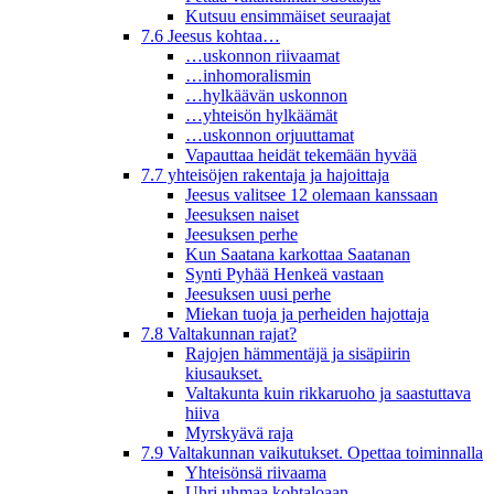
Kutsuu ensimmäiset seuraajat
7.6 Jeesus kohtaa…
…uskonnon riivaamat
…inhomoralismin
…hylkäävän uskonnon
…yhteisön hylkäämät
…uskonnon orjuuttamat
Vapauttaa heidät tekemään hyvää
7.7 yhteisöjen rakentaja ja hajoittaja
Jeesus valitsee 12 olemaan kanssaan
Jeesuksen naiset
Jeesuksen perhe
Kun Saatana karkottaa Saatanan
Synti Pyhää Henkeä vastaan
Jeesuksen uusi perhe
Miekan tuoja ja perheiden hajottaja
7.8 Valtakunnan rajat?
Rajojen hämmentäjä ja sisäpiirin
kiusaukset.
Valtakunta kuin rikkaruoho ja saastuttava
hiiva
Myrskyävä raja
7.9 Valtakunnan vaikutukset. Opettaa toiminnalla
Yhteisönsä riivaama
Uhri uhmaa kohtaloaan