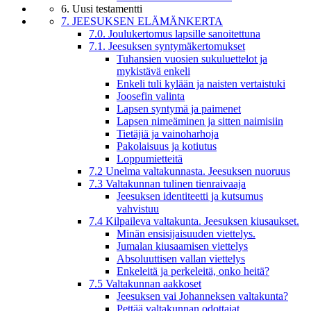
6. Uusi testamentti
7. JEESUKSEN ELÄMÄNKERTA
7.0. Joulukertomus lapsille sanoitettuna
7.1. Jeesuksen syntymäkertomukset
Tuhansien vuosien sukuluettelot ja
mykistävä enkeli
Enkeli tuli kylään ja naisten vertaistuki
Joosefin valinta
Lapsen syntymä ja paimenet
Lapsen nimeäminen ja sitten naimisiin
Tietäjiä ja vainoharhoja
Pakolaisuus ja kotiutus
Loppumietteitä
7.2 Unelma valtakunnasta. Jeesuksen nuoruus
7.3 Valtakunnan tulinen tienraivaaja
Jeesuksen identiteetti ja kutsumus
vahvistuu
7.4 Kilpaileva valtakunta. Jeesuksen kiusaukset.
Minän ensisijaisuuden viettelys.
Jumalan kiusaamisen viettelys
Absoluuttisen vallan viettelys
Enkeleitä ja perkeleitä, onko heitä?
7.5 Valtakunnan aakkoset
Jeesuksen vai Johanneksen valtakunta?
Pettää valtakunnan odottajat