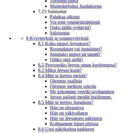
Ateismin päivä
Muistokirjoitus Juudaksesta
7.23 Sunnuntai
Palatkaa alkuun
Voi teitä ymmärtämättömiä
Onko täällä syötävää?
Salajuonia
8 Kysymyksiä ja vastausyrityksiä
8.1 Kuka tappoi Jeesuksen?
Roomalaiset vai juutalaiset?
Jumalako tappoi tai tapatti?
Olitko sinä siellä?
8.2 Provosoiko Jeesus oman kuolemansa?
8.3 Miksi Jeesus kuoli?
8.4 Mitä se kertoo meistä?
Olemme osallisia
Olemme melkein sokeita
Me keksimme verellä sovittamisen
Jeesus paljasti meidät itsellemme.
8.5 Mitä se kertoo Jumalasta?
Hän on uhrautuva
Hän on väkivallaton
Hän on Jeesuksen näköinen
Kohtaamme hänet uhrissa
8.6 Uusi näkökulma kaikkeen