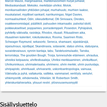
Marcel Mauss
,
marginaalisia
,
markkinavoimien hurjat jumalat
,
Mediaskandaali
,
Meksiko
,
merkitään uhriksi
,
Molok
,
monikansallisten yhtiöiden johajat
,
murhahuuto
,
murhien laakso
,
muukalaiset
,
myyttiset sankarit
,
narrikuningas
,
Nigel Davies
,
normaalisuhteet
,
Odin
,
oikeudettomat
,
Olli Sinivaara
,
Orestes
,
osakkeenomistajat
,
päälliköt
,
pahuuden inkarnaatio
,
palvotut idolit
,
poikkeukselliset
,
poppamies
,
porrastemppeli
,
Poseidon
,
Pyhäpäivä
,
pyhitetty väkivalta
,
rasisteja
,
Rhodos
,
rituaali
,
Rituaalinen aika
,
rituaalinen kalenteri
,
rokotuskeskus
,
Rooma
,
Saarinen Risto
,
Schwager Raymund
,
sekasorto
,
Seneca
,
shamaani
,
sijaiskärsijä
,
sijaisuhraus
,
sijoittajat
,
Skandinavia
,
sotavanki
,
status uhrina
,
statusjana
,
suvaistevaisuus
,
synnin kantaja
,
tabu
,
Taistelusimulaatio
,
Tanska
,
terroristeja
,
The goulden Bough
,
Troija
,
tunnesuhde eläimeen
,
uhrautua
,
uhreiksi kelpaavia
,
uhrifestivaaleja
,
Uhriksi merkkaaminen
,
uhrikulttuuri
,
Uhrikuninkuus
,
uhrimateriaalia
,
uhrimeno
,
uhrin merkki
,
uhrin puolustaja
,
uhripapisto
,
uhrirituaali
,
uhrivaranto
,
uskontoantropologia
,
vainuaa
,
Väkivalta ja pyhä
,
valtakunta
,
valtikka
,
vammaiset
,
verilöyly
,
veriuhri
,
vihkimysriitti
,
viihdemedia
,
Villieläin
,
W. Robertson Smith
,
yhteiskuntahierarkia
,
ylisuuri reviiri
,
ylösnousemusmyytit
Sisällysluettelo