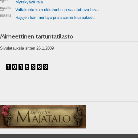
16.
Myrskyävä raja
maalis
12.
Valtakunta kuin rikkaruoho ja saastuttava hiiva
maalis
Rajojen hämmentäjä ja sisäpiirin kiusaukset.
Mimeettinen tartuntatilasto
Sivulatauksia sitten 26.1.2009