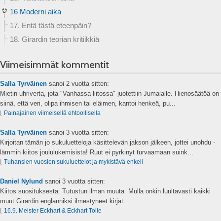
16 Moderni aika
17. Entä tästä eteenpäin?
18. Girardin teorian kritiikkiä
Viimeisimmät kommentit
Salla Tyrväinen
sanoi
2 vuotta sitten:
Mietin uhriverta, jota "Vanhassa liitossa" juotettiin Jumalalle. Hienosäätöä on
siinä, että veri, olipa ihmisen tai eläimen, kantoi henkeä, pu...
⌊
Painajainen viimeisellä ehtoollisella
Salla Tyrväinen
sanoi
3 vuotta sitten:
Kirjoitan tämän jo sukuluetteloja käsittelevän jakson jälkeen, jottei unohdu -
lämmin kiitos joululukemisista! Ruut ei pyrkinyt turvaamaan suink...
⌊
Tuhansien vuosien sukuluettelot ja mykistävä enkeli
Daniel Nylund
sanoi
3 vuotta sitten:
Kiitos suosituksesta. Tutustun ilman muuta. Mulla onkin luultavasti kaikki
muut Girardin englanniksi ilmestyneet kirjat....
⌊
16.9. Meister Eckhart & Eckhart Tolle