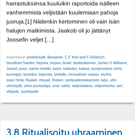
harrastuksiinsa kuuluikin raportoida isälleen
vanhemmista veljistään kuulemiaan pahoja
juoruja.[1] Niidenkin kertominen oli vain isän
halujen matkimista. Jaakob oli jo jättänyt
Joosefin veljet […]
Avainsanat:
aristokraatti
,
Benjamin
,
C.F. Keil and F Delitzsch
,
Goodhart Sandor
,
heprea
,
hopea
,
Israel
,
itsekeskeinen
,
James G Williams
,
Joosef
,
juoru
,
kainin merkki
,
kaivo
,
karkotus
,
kateus
,
kompromissi
,
kriisi
,
kuningas
,
lavastus
,
legenda
,
lynkattu
,
moraalinen vastuu
,
murha
,
orjan hinta
,
Raakel
,
rituaali
,
Ruben
,
syntipukkimekanismi
,
tabu
,
uhri
,
uhrimyytti
,
uhrin puolustaja
,
unet
,
valhe
,
veljeskateus
,
veljesmurha
,
veri
,
villipeto
,
vuohipukki
3.8 Ritualisoitu uhraaminen