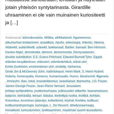
jotain yhteisön syntytarinasta. Girardille
uhraaminen ei ole vain muinainen kuriositeetti
ja […]
Avainsanat:
ääriuskovaisia
,
Afrikka
,
afrikkalaiset
,
Agamemnon
,
alkumurhan toistaminen
,
anaattisia
,
Apollo
,
arkeologia
,
Artemis
,
Ateena
,
Atsteekit
,
auktoriteetti
,
azteekit
,
bakkanaali
,
Balder
,
banaali
,
Ben-Hinnom
,
Davies Nigel
,
demokratia
,
demoni
,
demonisoida
,
Dionysialainen
,
double substitution
,
E.E. Evans-Pritchard
,
Edward Burnett Tylor
,
Egypti
,
eläinten kesyttäminen
,
eläinuhri
,
elämäntehtävä
,
elävä uhri
,
Emile Durkheim
,
ensimmäinen uhri
,
eristetty
,
Gehenna
,
Grote Jim & McGeeney John
,
hallintokausi
,
Heim Mark. S
,
Henri Hubert
,
historia
,
homeopatia
,
Homeros
,
humanisaatio
,
Huron
,
Idealisointi
,
Ifigeneia
,
ihmisuhri
,
Ilias
,
inkat
,
insestirikkomus
,
israelilaiset
,
Itsemurha
,
J.G. Frazer
,
James George Frazer
,
Jean-Pierre Vernant
,
Jerusalem
,
johtaja syntipukkina
,
joukkomurhaaia
,
julkisuuden alttarille
,
kaavamaisuus
,
katarsis
,
keihästää
,
keisari
,
kidutus
,
kiellettyjä ruokia
,
kivittää
,
kohtalo
,
Kolumbus
,
kosminen järjestys
,
kotieläimiä
,
köyhät
,
Kreikka
,
kulttuuri
,
kulttuuriantropologia
,
kuningas
,
L. De Heusch
,
lähetyssaarnaaja
,
linnakkeet
,
lumoutumnen
,
lynkkaaminen
,
maailman suurin teurastamo
,