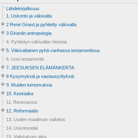
Lähdekirjallisuus
1. Uskonto ja väkivalta
2 René Girard ja pyhitetty väkivalta
3 Girardin antropologia
4. Pyhitetyn väkivallan historia
5. Väkivaltainen pyhä vanhassa testamentissa
6. Uusi testamentti
7. JEESUKSEN ELÄMÄNKERTA
8 Kysymyksiä ja vastausyrityksiä
9. Muiden kertomuksia
10. Keskiaika
11. Renesanssi
12. Reformaatio
13. Uuden maailman valloitus
14. Uskonsodat
15. Valistuksen aika