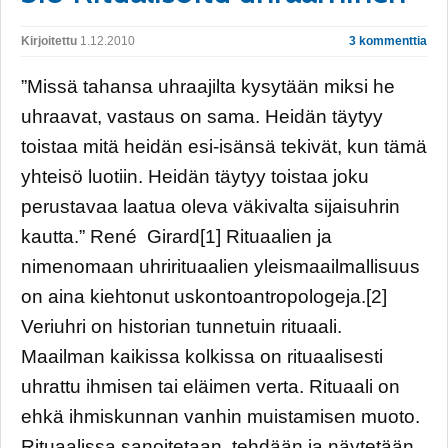
Kirjoitettu
1.12.2010
3 kommenttia
”Missä tahansa uhraajilta kysytään miksi he
uhraavat, vastaus on sama. Heidän täytyy
toistaa mitä heidän esi-isänsä tekivät, kun tämä
yhteisö luotiin. Heidän täytyy toistaa joku
perustavaa laatua oleva väkivalta sijaisuhrin
kautta.” René Girard[1] Rituaalien ja
nimenomaan uhrirituaalien yleismaailmallisuus
on aina kiehtonut uskontoantropologeja.[2]
Veriuhri on historian tunnetuin rituaali.
Maailman kaikissa kolkissa on rituaalisesti
uhrattu ihmisen tai eläimen verta. Rituaali on
ehkä ihmiskunnan vanhin muistamisen muoto.
Rituaalissa sanoitetaan, tehdään ja näytetään