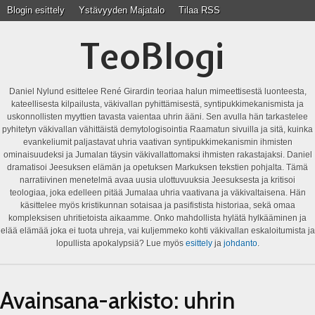
Blogin esittely
Ystävyyden Majatalo
Tilaa RSS
TeoBlogi
Daniel Nylund esittelee René Girardin teoriaa halun mimeettisestä luonteesta,
kateellisesta kilpailusta, väkivallan pyhittämisestä, syntipukkimekanismista ja
uskonnollisten myyttien tavasta vaientaa uhrin ääni. Sen avulla hän tarkastelee
pyhitetyn väkivallan vähittäistä demytologisointia Raamatun sivuilla ja sitä, kuinka
evankeliumit paljastavat uhria vaativan syntipukkimekanismin ihmisten
ominaisuudeksi ja Jumalan täysin väkivallattomaksi ihmisten rakastajaksi. Daniel
dramatisoi Jeesuksen elämän ja opetuksen Markuksen tekstien pohjalta. Tämä
narratiivinen menetelmä avaa uusia ulottuvuuksia Jeesuksesta ja kritisoi
teologiaa, joka edelleen pitää Jumalaa uhria vaativana ja väkivaltaisena. Hän
käsittelee myös kristikunnan sotaisaa ja pasifistista historiaa, sekä omaa
kompleksisen uhritietoista aikaamme. Onko mahdollista hylätä hylkääminen ja
elää elämää joka ei tuota uhreja, vai kuljemmeko kohti väkivallan eskaloitumista ja
lopullista apokalypsiä? Lue myös
esittely
ja
johdanto
.
Avainsana-arkisto:
uhrin