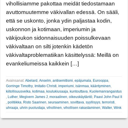
vihollisiamme pakottaa meidät tiedostamaan
avuttomuutemme väkivallan edessä. On sääli,
että se uskonto, jonka ydin paljastaa kodin,
uskonnon ja kotimaan, imperiumin ja
väkijoukon sidonnaisuuden poissulkevaan
väkivaltaan on silti jotenkin kädetön
väkivaltaproblematiikan käsittelyssä: Meillä on
evankeliumeissa kaikkein […]
Avainsanat:
Abelard
,
Anselm
,
antisemitismi
,
epäjumala
,
Eurooppa
,
Gorringe Timothy
,
Imitatio Christi
,
imperiumi
,
isänmaa
,
kääntyminen
,
kiitollisuusvelka
,
kotimaa
,
koulukiusaaja
,
kuntouttava
,
Kuolemanrangaistus
,
Luther
,
Megivern James J
,
moraalinen
,
oikeuskäytäntö
,
Paavi John Paul II
,
politiikka
,
Risto Saarinen
,
seuraaminen
,
sovittava
,
syyllisyys
,
terroristi
,
uhraaja
,
uhrin puolustaja
,
vihollinen
,
vihollisen rakastaminen
,
Walter
,
Wink