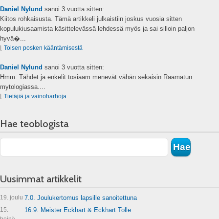
Daniel Nylund
sanoi
3 vuotta sitten:
Kiitos rohkaisusta. Tämä artikkeli julkaistiin joskus vuosia sitten
kopulukiusaamista käsittelevässä lehdessä myös ja sai silloin paljon
hyvä�...
⌊
Toisen posken kääntämisestä
Daniel Nylund
sanoi
3 vuotta sitten:
Hmm. Tähdet ja enkelit tosiaam menevät vähän sekaisin Raamatun
mytologiassa....
⌊
Tietäjiä ja vainoharhoja
Hae teoblogista
Uusimmat artikkelit
19. joulu
7.0. Joulukertomus lapsille sanoitettuna
15.
16.9. Meister Eckhart & Eckhart Tolle
heinä