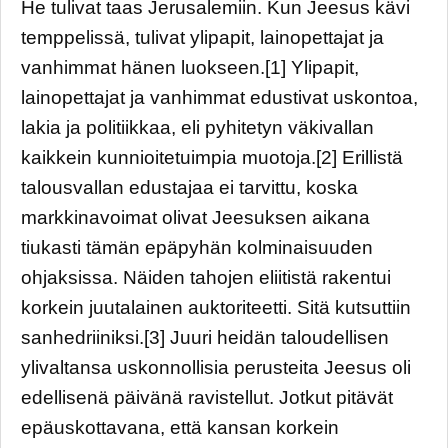
He tulivat taas Jerusalemiin. Kun Jeesus kävi
temppelissä, tulivat ylipapit, lainopettajat ja
vanhimmat hänen luokseen.[1] Ylipapit,
lainopettajat ja vanhimmat edustivat uskontoa,
lakia ja politiikkaa, eli pyhitetyn väkivallan
kaikkein kunnioitetuimpia muotoja.[2] Erillistä
talousvallan edustajaa ei tarvittu, koska
markkinavoimat olivat Jeesuksen aikana
tiukasti tämän epäpyhän kolminaisuuden
ohjaksissa. Näiden tahojen eliitistä rakentui
korkein juutalainen auktoriteetti. Sitä kutsuttiin
sanhedriiniksi.[3] Juuri heidän taloudellisen
ylivaltansa uskonnollisia perusteita Jeesus oli
edellisenä päivänä ravistellut. Jotkut pitävät
epäuskottavana, että kansan korkein