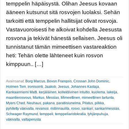
temppelin häpäisystä. Olihan Jeesus kovaan
ääneen kutsunut sitä rosvojen luolaksi. Sehän
tarkoitti että temppelin hallitsijat olivat rosvoja.
Vastavuoroisesti he alkoivat kohdella Jeesusta
rosvona ja tekivät hänestä sellaisen. Jeesus oli
tunnistanut tämän mimeettisen vastareaktion
heti: Tehän olette lähteneet kuin rosvon
kimppuun.. […]
Avainsanat:
Borg Marcus
,
Bovon Franqois
,
Crossan John Dominic
,
Holmen Tom
,
ironisointi
,
Jaakob
,
Jeesus
,
Johannes Kastaja
,
Kankaanniemi Matti
,
kerjäläinen
,
kollektiivinen intuitio
,
kuolema
,
lakeija
,
maantierosvous
,
Markus
,
Messias
,
Mimeettinen
,
mimeettinen tartunta
,
Myers Ched
,
Neuhaus
,
pakana
,
paratiisiunelma
,
Pilatus
,
pilkka
,
pyhitetty väkivalta
,
revanssi
,
ristiinnaulita
,
rosvo
,
sankari
,
sankarimessias
,
Schwager Raymund
,
temppeli
,
temppeliaristokratia
,
tyhjänpuhuja
,
väkivalta
,
valtaperusta