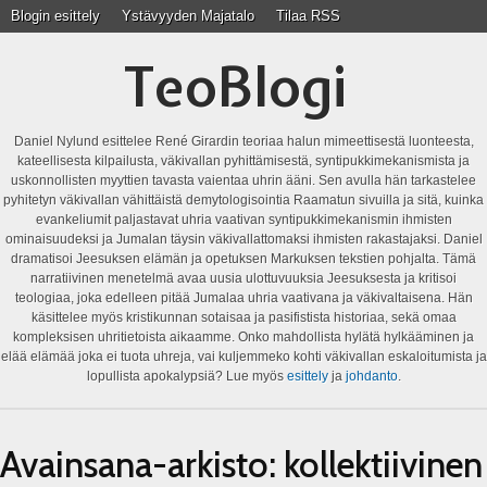
Blogin esittely
Ystävyyden Majatalo
Tilaa RSS
TeoBlogi
Daniel Nylund esittelee René Girardin teoriaa halun mimeettisestä luonteesta,
kateellisesta kilpailusta, väkivallan pyhittämisestä, syntipukkimekanismista ja
uskonnollisten myyttien tavasta vaientaa uhrin ääni. Sen avulla hän tarkastelee
pyhitetyn väkivallan vähittäistä demytologisointia Raamatun sivuilla ja sitä, kuinka
evankeliumit paljastavat uhria vaativan syntipukkimekanismin ihmisten
ominaisuudeksi ja Jumalan täysin väkivallattomaksi ihmisten rakastajaksi. Daniel
dramatisoi Jeesuksen elämän ja opetuksen Markuksen tekstien pohjalta. Tämä
narratiivinen menetelmä avaa uusia ulottuvuuksia Jeesuksesta ja kritisoi
teologiaa, joka edelleen pitää Jumalaa uhria vaativana ja väkivaltaisena. Hän
käsittelee myös kristikunnan sotaisaa ja pasifistista historiaa, sekä omaa
kompleksisen uhritietoista aikaamme. Onko mahdollista hylätä hylkääminen ja
elää elämää joka ei tuota uhreja, vai kuljemmeko kohti väkivallan eskaloitumista ja
lopullista apokalypsiä? Lue myös
esittely
ja
johdanto
.
Avainsana-arkisto:
kollektiivinen