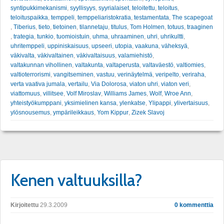
syntipukkimekanismi
,
syyllisyys
,
syyrialaiset
,
teloitettu
,
teloitus
,
teloituspaikka
,
temppeli
,
temppeliaristokratia
,
testamentata
,
The scapegoat
,
Tiberius
,
tieto
,
tietoinen
,
tilannetaju
,
titulus
,
Tom Holmen
,
totuus
,
traaginen
,
trategia
,
tunkio
,
tuomioistuin
,
uhma
,
uhraaminen
,
uhri
,
uhrikultti
,
uhritemppeli
,
uppiniskaisuus
,
upseeri
,
utopia
,
vaakuna
,
väheksyä
,
väkivalta
,
väkivaltainen
,
väkivaltaisuus
,
valamiehistö
,
valtakunnan vihollinen
,
valtakunta
,
valtaperusta
,
valtaväestö
,
valtiomies
,
valtioterrorismi
,
vangitseminen
,
vastuu
,
verinäytelmä
,
veripelto
,
veriraha
,
verta vaativa jumala
,
vertailu
,
Via Dolorosa
,
viaton uhri
,
viaton veri
,
viattomuus
,
villitsee
,
Volf Miroslav
,
Williams James
,
Wolf
,
Wroe Ann
,
yhteistyökumppani
,
yksimielinen kansa
,
ylenkatse
,
Ylipappi
,
ylivertaisuus
,
ylösnousemus
,
ympärileikkaus
,
Yom Kippur
,
Zizek Slavoj
Kenen valtuuksilla?
Kirjoitettu
29.3.2009
0 kommenttia