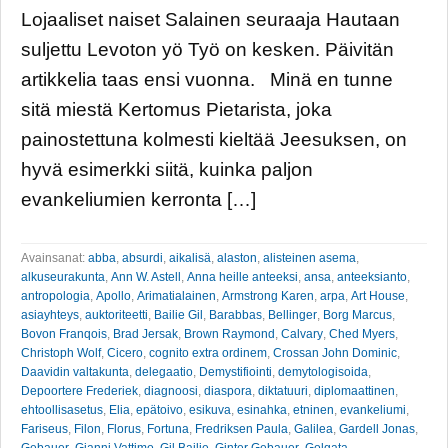
Lojaaliset naiset Salainen seuraaja Hautaan
suljettu Levoton yö Työ on kesken. Päivitän
artikkelia taas ensi vuonna. Minä en tunne
sitä miestä Kertomus Pietarista, joka
painostettuna kolmesti kieltää Jeesuksen, on
hyvä esimerkki siitä, kuinka paljon
evankeliumien kerronta […]
Avainsanat:
abba
,
absurdi
,
aikalisä
,
alaston
,
alisteinen asema
,
alkuseurakunta
,
Ann W. Astell
,
Anna heille anteeksi
,
ansa
,
anteeksianto
,
antropologia
,
Apollo
,
Arimatialainen
,
Armstrong Karen
,
arpa
,
Art House
,
asiayhteys
,
auktoriteetti
,
Bailie Gil
,
Barabbas
,
Bellinger
,
Borg Marcus
,
Bovon Franqois
,
Brad Jersak
,
Brown Raymond
,
Calvary
,
Ched Myers
,
Christoph Wolf
,
Cicero
,
cognito extra ordinem
,
Crossan John Dominic
,
Daavidin valtakunta
,
delegaatio
,
Demystifiointi
,
demytologisoida
,
Depoortere Frederiek
,
diagnoosi
,
diaspora
,
diktatuuri
,
diplomaattinen
,
ehtoollisasetus
,
Elia
,
epätoivo
,
esikuva
,
esinahka
,
etninen
,
evankeliumi
,
Fariseus
,
Filon
,
Florus
,
Fortuna
,
Fredriksen Paula
,
Galilea
,
Gardell Jonas
,