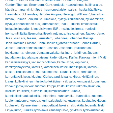
Gebauer
,
Gianni Vattimo
,
Gil Bailie
,
Ginter Gebauer
,
Golgata
,
Gordon Thomas
,
Greenberg. Gary
,
groteski
,
haaskalinnut
,
hallinta-alue
,
häpäisy
,
hapanviini
,
häpeä
,
hasmonealaisten palatsi
,
hauta
,
häväistys
,
Heim Mark. S
,
Herodes
,
Herodes Antipas
,
Herzog II. William R
,
hierarkia
,
hirttää
,
Holmen Tom
,
huuto Jumalalle
,
hylätyksi tuleminen
,
hylkääminen
,
hyvä ja pahan tiedon puu
,
idumealaiset
,
ihailu
,
illuusio
,
ilmoitustaulu
,
imitaatio
,
imperiumi
,
impulsiivinen
,
INRI
,
instituutio
,
ironia
,
ironisoi
,
ironisointi
,
Italia
,
Itsemurha
,
itseohjautuvuus
,
itsevaltainen
,
Jaakob
,
Jano
,
Jeesuksen äiti
,
Jeesus
,
Jerusalem
,
Johannes
,
Johannes Kastaja
,
John Dominic Crossan
,
John Hopkins
,
johtaa harhaan
,
Jonas Gardell
,
Joosef
,
Joosef arimatialainen
,
Josefus
,
Josephus
,
joukkohauta
,
joukkomurha
,
julmuus
,
Jumalan valtakunta
,
juoru
,
juridinen
,
Juudas
,
juutalainen
,
juutalaisvastaisuus
,
kadehdittava
,
Kaifas
,
Kankaanniemi Matti
,
kansallismielisyys
,
kansan vihollinen
,
kantelukirje
,
kapinoida
,
kärsimysnäytelmä
,
katarsis
,
kateellinen
,
kateellinen kilpailu
,
kateus
,
katkera itku
,
katumus
,
kauhukampansa
,
kauna
,
keisari
,
kerjäläinen
,
kerrontatyyli
,
kettu
,
kidutus
,
Kierkegaard
,
kilpailu
,
kirota
,
kivittäminen
,
klaani
,
kollektiivinen intuitio
,
kollektiivinen väkivalta
,
kompassi
,
koominen
,
korkein johto
,
korkein tuomari
,
korppi
,
kosto
,
koston uskonto
,
Krainion
,
Kreikka
,
krusifiksi
,
Kukon laulu
,
kummitustarina
,
kunnia
,
kunnialliset hautajaiset
,
kunnianhimo
,
kunniavelka
,
kunnioitus
,
kuolema
,
kuolemantuomio
,
kuoppa
,
kurinpalautuskirje
,
kutsumus
,
kuulua joukkoon
,
kuulustelu
,
Kyreneläinen
,
lainopettajat
,
lakeija
,
lakipykälä
,
legenda
,
leski
,
Libya
,
lumo
,
Luukas
,
lynkkaava kansanjoukko
,
lynkkaus
,
lynkkaushenki
,