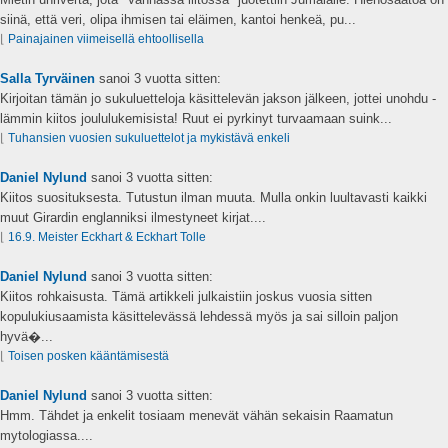
siinä, että veri, olipa ihmisen tai eläimen, kantoi henkeä, pu...
⌊
Painajainen viimeisellä ehtoollisella
Salla Tyrväinen
sanoi
3 vuotta sitten:
Kirjoitan tämän jo sukuluetteloja käsittelevän jakson jälkeen, jottei unohdu -
lämmin kiitos joululukemisista! Ruut ei pyrkinyt turvaamaan suink...
⌊
Tuhansien vuosien sukuluettelot ja mykistävä enkeli
Daniel Nylund
sanoi
3 vuotta sitten:
Kiitos suosituksesta. Tutustun ilman muuta. Mulla onkin luultavasti kaikki
muut Girardin englanniksi ilmestyneet kirjat....
⌊
16.9. Meister Eckhart & Eckhart Tolle
Daniel Nylund
sanoi
3 vuotta sitten:
Kiitos rohkaisusta. Tämä artikkeli julkaistiin joskus vuosia sitten
kopulukiusaamista käsittelevässä lehdessä myös ja sai silloin paljon
hyvä�...
⌊
Toisen posken kääntämisestä
Daniel Nylund
sanoi
3 vuotta sitten:
Hmm. Tähdet ja enkelit tosiaam menevät vähän sekaisin Raamatun
mytologiassa....