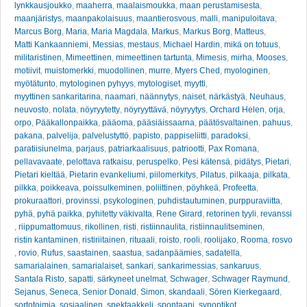
lynkkausjoukko
,
maaherra
,
maalaismoukka
,
maan perustamisesta
,
maanjäristys
,
maanpakolaisuus
,
maantierosvous
,
malli
,
manipuloitava
,
Marcus Borg
,
Maria
,
Maria Magdala
,
Markus
,
Markus Borg
,
Matteus
,
Matti Kankaanniemi
,
Messias
,
mestaus
,
Michael Hardin
,
mikä on totuus
,
militaristinen
,
Mimeettinen
,
mimeettinen tartunta
,
Mimesis
,
mirha
,
Mooses
,
motiivit
,
muistomerkki
,
muodollinen
,
murre
,
Myers Ched
,
myologinen
,
myötätunto
,
mytologinen pyhyys
,
mytologiset
,
myytti
,
myyttinen sankaritarina
,
naamari
,
näännytys
,
naiset
,
närkästyä
,
Neuhaus
,
neuvosto
,
nolata
,
nöyryytetty
,
nöyryyttävä
,
nöyryytys
,
Orchard Helen
,
orja
,
orpo
,
Pääkallonpaikka
,
pääoma
,
pääsiäissaarna
,
päätösvaltainen
,
pahuus
,
pakana
,
palvelija
,
palvelustyttö
,
papisto
,
pappiseliitti
,
paradoksi
,
paratiisiunelma
,
parjaus
,
patriarkaalisuus
,
patriootti
,
Pax Romana
,
pellavavaate
,
pelottava ratkaisu
,
peruspelko
,
Pesi kätensä
,
pidätys
,
Pietari
,
Pietari kieltää
,
Pietarin evankeliumi
,
piilomerkitys
,
Pilatus
,
pilkaaja
,
pilkata
,
pilkka
,
poikkeava
,
poissulkeminen
,
poliittinen
,
pöyhkeä
,
Profeetta
,
prokuraattori
,
provinssi
,
psykologinen
,
puhdistautuminen
,
purppuraviitta
,
pyhä
,
pyhä paikka
,
pyhitetty väkivalta
,
Rene Girard
,
retorinen tyyli
,
revanssi
,
riippumattomuus
,
rikollinen
,
risti
,
ristiinnaulita
,
ristiinnaulitseminen
,
ristin kantaminen
,
ristiriitainen
,
rituaali
,
roisto
,
rooli
,
roolijako
,
Rooma
,
rosvo
,
rovio
,
Rufus
,
saastainen
,
saastua
,
sadanpäämies
,
sadatella
,
samarialainen
,
samarialaiset
,
sankari
,
sankarimessias
,
sankaruus
,
Santala Risto
,
sapatti
,
särkyneet unelmat
,
Schwager
,
Schwager Raymund
,
Sejanus
,
Seneca
,
Senior Donald
,
Simon
,
skandaali
,
Sören Kierkegaard
,
sortotoimia
,
sosiaalinen
,
spektaakkeli
,
spontaani
,
synoptikot
,