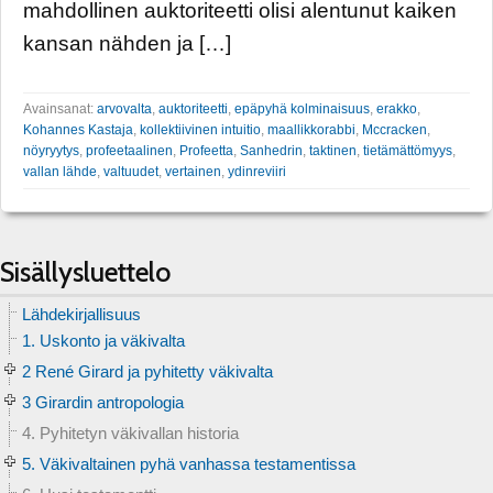
mahdollinen auktoriteetti olisi alentunut kaiken
kansan nähden ja […]
Avainsanat:
arvovalta
,
auktoriteetti
,
epäpyhä kolminaisuus
,
erakko
,
Kohannes Kastaja
,
kollektiivinen intuitio
,
maallikkorabbi
,
Mccracken
,
nöyryytys
,
profeetaalinen
,
Profeetta
,
Sanhedrin
,
taktinen
,
tietämättömyys
,
vallan lähde
,
valtuudet
,
vertainen
,
ydinreviiri
Sisällysluettelo
Lähdekirjallisuus
1. Uskonto ja väkivalta
2 René Girard ja pyhitetty väkivalta
3 Girardin antropologia
4. Pyhitetyn väkivallan historia
5. Väkivaltainen pyhä vanhassa testamentissa