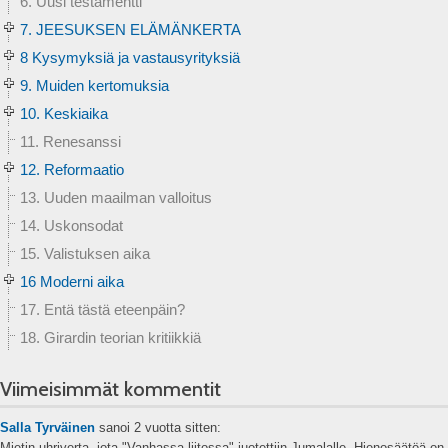
6. Uusi testamentti
7. JEESUKSEN ELÄMÄNKERTA
8 Kysymyksiä ja vastausyrityksiä
9. Muiden kertomuksia
10. Keskiaika
11. Renesanssi
12. Reformaatio
13. Uuden maailman valloitus
14. Uskonsodat
15. Valistuksen aika
16 Moderni aika
17. Entä tästä eteenpäin?
18. Girardin teorian kritiikkiä
Viimeisimmät kommentit
Salla Tyrväinen
sanoi
2 vuotta sitten:
Mietin uhriverta, jota "Vanhassa liitossa" juotettiin Jumalalle. Hienosäätöä on