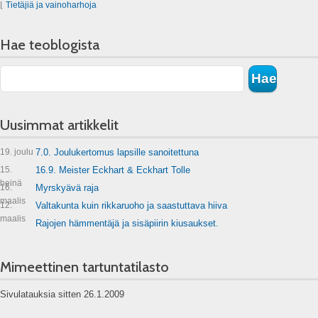
⌊
Tietäjiä ja vainoharhoja
Hae teoblogista
Uusimmat artikkelit
19. joulu
7.0. Joulukertomus lapsille sanoitettuna
15.
16.9. Meister Eckhart & Eckhart Tolle
heinä
16.
Myrskyävä raja
maalis
12.
Valtakunta kuin rikkaruoho ja saastuttava hiiva
maalis
Rajojen hämmentäjä ja sisäpiirin kiusaukset.
Mimeettinen tartuntatilasto
Sivulatauksia sitten 26.1.2009