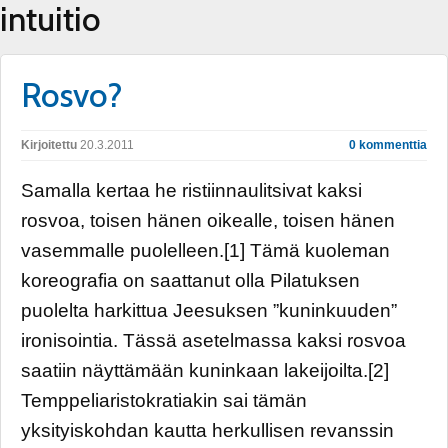
intuitio
Rosvo?
Kirjoitettu
20.3.2011
0 kommenttia
Samalla kertaa he ristiinnaulitsivat kaksi
rosvoa, toisen hänen oikealle, toisen hänen
vasemmalle puolelleen.[1] Tämä kuoleman
koreografia on saattanut olla Pilatuksen
puolelta harkittua Jeesuksen ”kuninkuuden”
ironisointia. Tässä asetelmassa kaksi rosvoa
saatiin näyttämään kuninkaan lakeijoilta.[2]
Temppeliaristokratiakin sai tämän
yksityiskohdan kautta herkullisen revanssin