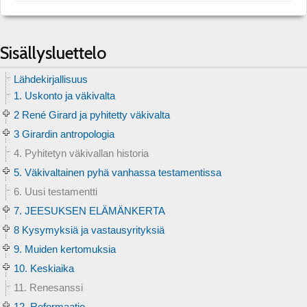
Sisällysluettelo
Lähdekirjallisuus
1. Uskonto ja väkivalta
2 René Girard ja pyhitetty väkivalta
3 Girardin antropologia
4. Pyhitetyn väkivallan historia
5. Väkivaltainen pyhä vanhassa testamentissa
6. Uusi testamentti
7. JEESUKSEN ELÄMÄNKERTA
8 Kysymyksiä ja vastausyrityksiä
9. Muiden kertomuksia
10. Keskiaika
11. Renesanssi
12. Reformaatio