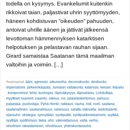
todella on kysymys. Evankeliumit kuitenkin
rikkoivat taian, paljastivat uhrin syyttömyyden,
häneen kohdistuvan ”oikeuden” pahuuden,
antoivat uhrille äänen ja jättivät jälkeensä
levottoman hämmennyksen katarktisen
helpotuksen ja pelastavan rauhan sijaan.
Girard samaistaa Saatanan tämä maailman
valtoihin ja voimiin. […]
Avainsanat:
ääni
,
agressio
,
alkumurha
,
deconstructio
,
destructio
,
imperialismi
,
järkeenkäypää
,
Jumalan valtakunta
,
katarssis
,
keisari
,
kilpailu
,
kompromissi
,
kriisi
,
kuningas
,
läpinäkyvyys
,
läpivalaisu
,
Lohduttaja
,
myyttiset naamiot
,
naamio
,
oikeus
,
ovi
,
pääsiäiskertomus
,
pahuus
,
paljastaa
,
puolustaja
,
Pyhä Henki
,
rakkaus
,
rauha
,
risti
,
rooli
,
saatana
,
saatanallinen
,
saatanallisuus
,
salaisuus
,
salattu väkivalta
,
selänkääntö
,
sijaisuhri
,
strategia
,
synnytään
,
syntipukki
,
syntipukkimekanismi
,
syyttää
,
syyttäjä
,
syyttömyys
,
taika
,
uhri
,
väkivaltaisuus
,
valta
,
verho
,
vihollisen rakastaminen
,
vihollisuus
,
yhteiskuntarauha