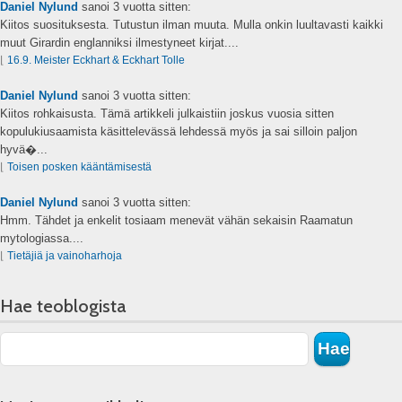
Daniel Nylund
sanoi
3 vuotta sitten:
Kiitos suosituksesta. Tutustun ilman muuta. Mulla onkin luultavasti kaikki
muut Girardin englanniksi ilmestyneet kirjat....
⌊
16.9. Meister Eckhart & Eckhart Tolle
Daniel Nylund
sanoi
3 vuotta sitten:
Kiitos rohkaisusta. Tämä artikkeli julkaistiin joskus vuosia sitten
kopulukiusaamista käsittelevässä lehdessä myös ja sai silloin paljon
hyvä�...
⌊
Toisen posken kääntämisestä
Daniel Nylund
sanoi
3 vuotta sitten:
Hmm. Tähdet ja enkelit tosiaam menevät vähän sekaisin Raamatun
mytologiassa....
⌊
Tietäjiä ja vainoharhoja
Hae teoblogista