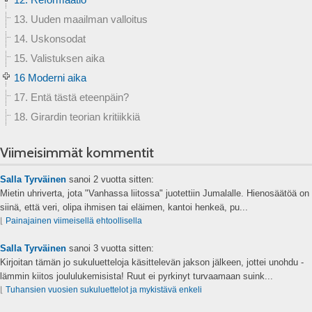
13. Uuden maailman valloitus
14. Uskonsodat
15. Valistuksen aika
16 Moderni aika
17. Entä tästä eteenpäin?
18. Girardin teorian kritiikkiä
Viimeisimmät kommentit
Salla Tyrväinen
sanoi
2 vuotta sitten:
Mietin uhriverta, jota "Vanhassa liitossa" juotettiin Jumalalle. Hienosäätöä on
siinä, että veri, olipa ihmisen tai eläimen, kantoi henkeä, pu...
⌊
Painajainen viimeisellä ehtoollisella
Salla Tyrväinen
sanoi
3 vuotta sitten:
Kirjoitan tämän jo sukuluetteloja käsittelevän jakson jälkeen, jottei unohdu -
lämmin kiitos joululukemisista! Ruut ei pyrkinyt turvaamaan suink...
⌊
Tuhansien vuosien sukuluettelot ja mykistävä enkeli