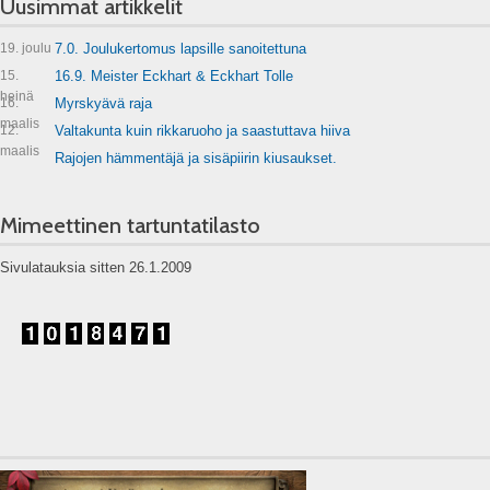
Uusimmat artikkelit
19. joulu
7.0. Joulukertomus lapsille sanoitettuna
15.
16.9. Meister Eckhart & Eckhart Tolle
heinä
16.
Myrskyävä raja
maalis
12.
Valtakunta kuin rikkaruoho ja saastuttava hiiva
maalis
Rajojen hämmentäjä ja sisäpiirin kiusaukset.
Mimeettinen tartuntatilasto
Sivulatauksia sitten 26.1.2009