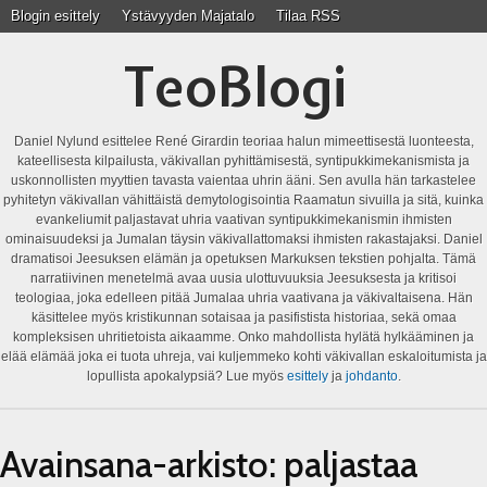
Blogin esittely
Ystävyyden Majatalo
Tilaa RSS
TeoBlogi
Daniel Nylund esittelee René Girardin teoriaa halun mimeettisestä luonteesta,
kateellisesta kilpailusta, väkivallan pyhittämisestä, syntipukkimekanismista ja
uskonnollisten myyttien tavasta vaientaa uhrin ääni. Sen avulla hän tarkastelee
pyhitetyn väkivallan vähittäistä demytologisointia Raamatun sivuilla ja sitä, kuinka
evankeliumit paljastavat uhria vaativan syntipukkimekanismin ihmisten
ominaisuudeksi ja Jumalan täysin väkivallattomaksi ihmisten rakastajaksi. Daniel
dramatisoi Jeesuksen elämän ja opetuksen Markuksen tekstien pohjalta. Tämä
narratiivinen menetelmä avaa uusia ulottuvuuksia Jeesuksesta ja kritisoi
teologiaa, joka edelleen pitää Jumalaa uhria vaativana ja väkivaltaisena. Hän
käsittelee myös kristikunnan sotaisaa ja pasifistista historiaa, sekä omaa
kompleksisen uhritietoista aikaamme. Onko mahdollista hylätä hylkääminen ja
elää elämää joka ei tuota uhreja, vai kuljemmeko kohti väkivallan eskaloitumista ja
lopullista apokalypsiä? Lue myös
esittely
ja
johdanto
.
Avainsana-arkisto:
paljastaa