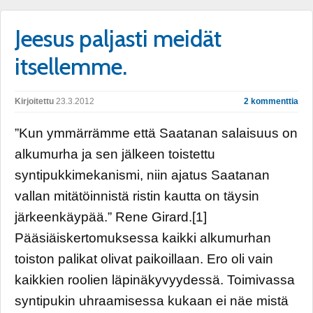
Jeesus paljasti meidät
itsellemme.
Kirjoitettu
23.3.2012
2 kommenttia
”Kun ymmärrämme että Saatanan salaisuus on
alkumurha ja sen jälkeen toistettu
syntipukkimekanismi, niin ajatus Saatanan
vallan mitätöinnistä ristin kautta on täysin
järkeenkäypää.” Rene Girard.[1]
Pääsiäiskertomuksessa kaikki alkumurhan
toiston palikat olivat paikoillaan. Ero oli vain
kaikkien roolien läpinäkyvyydessä. Toimivassa
syntipukin uhraamisessa kukaan ei näe mistä