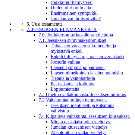
Joukkomurhamysteeri
Uuden uhrikultin alku
Ensimmäinen syntipukki
Jumalan vai ihmisen viha?
6. Uusi testamentti
7. JEESUKSEN ELÄMÄNKERTA
7.0. Joulukertomus lapsille sanoitettuna
7.1. Jeesuksen syntymäkertomukset
Tuhansien vuosien sukuluettelot ja
mykistävä enkeli
Enkeli tuli kylään ja naisten vertaistuki
Joosefin valinta
Lapsen syntymä ja paimenet
Lapsen nimeäminen ja sitten naimisiin
Tietäjiä ja vainoharhoja
Pakolaisuus ja kotiutus
Loppumietteitä
7.2 Unelma valtakunnasta. Jeesuksen nuoruus
7.3 Valtakunnan tulinen tienraivaaja
Jeesuksen identiteetti ja kutsumus
vahvistuu
7.4 Kilpaileva valtakunta. Jeesuksen kiusaukset.
Minän ensisijaisuuden viettelys.
Jumalan kiusaamisen viettelys
Absoluuttisen vallan viettelys