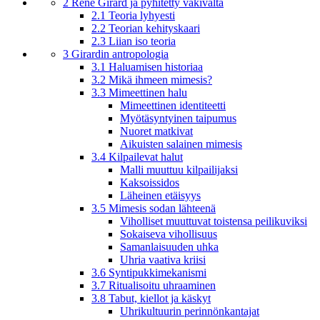
2 René Girard ja pyhitetty väkivalta
2.1 Teoria lyhyesti
2.2 Teorian kehityskaari
2.3 Liian iso teoria
3 Girardin antropologia
3.1 Haluamisen historiaa
3.2 Mikä ihmeen mimesis?
3.3 Mimeettinen halu
Mimeettinen identiteetti
Myötäsyntyinen taipumus
Nuoret matkivat
Aikuisten salainen mimesis
3.4 Kilpailevat halut
Malli muuttuu kilpailijaksi
Kaksoissidos
Läheinen etäisyys
3.5 Mimesis sodan lähteenä
Viholliset muuttuvat toistensa peilikuviksi
Sokaiseva vihollisuus
Samanlaisuuden uhka
Uhria vaativa kriisi
3.6 Syntipukkimekanismi
3.7 Ritualisoitu uhraaminen
3.8 Tabut, kiellot ja käskyt
Uhrikultuurin perinnönkantajat