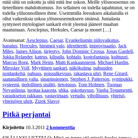
mitä siitä on uskottu ja siitä mitä itse uskon. Meille ylösnousemus on
tieteellinen mahdottomuus. Jos sellainen on todella tapahtunut, se on
todella yliluonnollinen ihme. Useimmilla Jeesuksen aikalaisilla ei
ollut vaikeuksia uskoa ylösnousemukseen sinänsä. Jumalasta
syntyneet mytologiset sankarit eivät yleensä jääneet maahan
maatumaan. Aesclepius, Herkules, Caesar ja monet […]
Avainsanat:
Aesclepius
,
Caesar
,
Evankeliumin piilovaikutus
,
hapatus
,
Hercules
,
himmeä valo
,
identiteetti
,
improvisaatio
,
Jack
Miles
,
James Alison
,
järjestys
,
John Dominic Crossa
,
Jonas Gardell
,
Jukka Relander
,
kateus
,
kilpailu
,
kohtalo
,
kostofantasia
,
kulttuuri
,
Marcus Borg
,
Mark Heim
,
Matti Kankaanniemi
,
Michael Hardin
,
Miroslav Volf
,
Myyttinen sankari
,
näkökulma
,
pahuuden
noidankehä
,
pahuus
,
poissulkevuus
,
rakastava uhri
,
Rene Girard
,
saatanallinen valta
,
sinapinsiemen
,
Stephen J. Patterson
,
syntipukki
,
systeemi
,
tiedollinen sisältö
,
tietoisuus
,
Tom Holmen
,
Tuomas
Nevanlinna
,
tuottaa kaaosta
,
uhka
,
uskottavuus
,
Vanha Testamentti
,
varaukseton rakkaus
,
vastavirtaan
,
vertailu
,
vihollisuus
,
yhteisö
,
yhteisöjen uhrit
,
Zizek Slavoj
Pitkä perjantai
Kirjoitettu
10.3.2011
2 kommenttia
SISÄLLYSLUETTELO: Minä en tunne sitä miestä Juudas tappaa