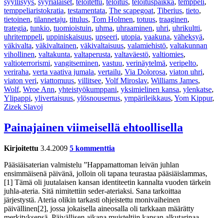
syyllisyys
,
syyrialaiset
,
teloitettu
,
teloitus
,
teloituspaikka
,
temppeli
,
temppeliaristokratia
,
testamentata
,
The scapegoat
,
Tiberius
,
tieto
,
tietoinen
,
tilannetaju
,
titulus
,
Tom Holmen
,
totuus
,
traaginen
,
trategia
,
tunkio
,
tuomioistuin
,
uhma
,
uhraaminen
,
uhri
,
uhrikultti
,
uhritemppeli
,
uppiniskaisuus
,
upseeri
,
utopia
,
vaakuna
,
väheksyä
,
väkivalta
,
väkivaltainen
,
väkivaltaisuus
,
valamiehistö
,
valtakunnan
vihollinen
,
valtakunta
,
valtaperusta
,
valtaväestö
,
valtiomies
,
valtioterrorismi
,
vangitseminen
,
vastuu
,
verinäytelmä
,
veripelto
,
veriraha
,
verta vaativa jumala
,
vertailu
,
Via Dolorosa
,
viaton uhri
,
viaton veri
,
viattomuus
,
villitsee
,
Volf Miroslav
,
Williams James
,
Wolf
,
Wroe Ann
,
yhteistyökumppani
,
yksimielinen kansa
,
ylenkatse
,
Ylipappi
,
ylivertaisuus
,
ylösnousemus
,
ympärileikkaus
,
Yom Kippur
,
Zizek Slavoj
Painajainen viimeisellä ehtoollisella
Kirjoitettu
3.4.2009
5 kommenttia
Pääsiäisaterian valmistelu ”Happamattoman leivän juhlan
ensimmäisenä päivänä, jolloin oli tapana teurastaa pääsiäislammas,
[1] Tämä oli juutalaisen kansan identiteetin kannalta vuoden tärkein
juhla-ateria. Sitä nimitettiin seder-ateriaksi. Sana tarkoittaa
järjestystä. Ateria olikin tarkasti ohjeistettu monivaiheinen
päivällinen[2], jossa jokaisella aineosalla oli tarkkaan määrätty
merkityksensä. Päivällisen aikana muisteltiin kansan alkutarinaa,