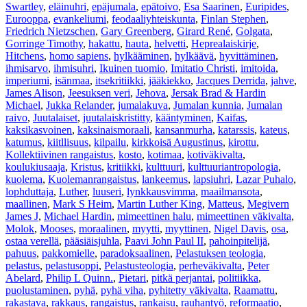
Swartley
,
eläinuhri
,
epäjumala
,
epätoivo
,
Esa Saarinen
,
Euripides
,
Eurooppa
,
evankeliumi
,
feodaaliyhteiskunta
,
Finlan Stephen
,
Friedrich Nietzschen
,
Gary Greenberg
,
Girard René
,
Golgata
,
Gorringe Timothy
,
hakattu
,
hauta
,
helvetti
,
Heprealaiskirje
,
Hitchens
,
homo sapiens
,
hylkääminen
,
hylkäävä
,
hyvittäminen
,
ihmisarvo
,
ihmisuhri
,
Ikuinen tuomio
,
Imitatio Christi
,
imitoida
,
imperiumi
,
isänmaa
,
itsekritiikki
,
jääkiekko
,
Jacques Derrida
,
jahve
,
James Alison
,
Jeesuksen veri
,
Jehova
,
Jersak Brad & Hardin
Michael
,
Jukka Relander
,
jumalakuva
,
Jumalan kunnia
,
Jumalan
raivo
,
Juutalaiset
,
juutalaiskristitty
,
kääntyminen
,
Kaifas
,
kaksikasvoinen
,
kaksinaismoraali
,
kansanmurha
,
katarssis
,
kateus
,
katumus
,
kiitllisuus
,
kilpailu
,
kirkkoisä Augustinus
,
kirottu
,
Kollektiivinen rangaistus
,
kosto
,
kotimaa
,
kotiväkivalta
,
koulukiusaaja
,
Kristus
,
kritiikki
,
kulttuuri
,
kulttuuriantropologia
,
kuolema
,
Kuolemanrangaistus
,
lankeemus
,
lapsiuhri
,
Lazar Puhalo
,
lophduttaja
,
Luther
,
luuseri
,
lynkkausvimma
,
maailmansota
,
maallinen
,
Mark S Heim
,
Martin Luther King
,
Matteus
,
Megivern
James J
,
Michael Hardin
,
mimeettinen halu
,
mimeettinen väkivalta
,
Molok
,
Mooses
,
moraalinen
,
myytti
,
myyttinen
,
Nigel Davis
,
osa
,
ostaa verellä
,
pääsiäisjuhla
,
Paavi John Paul II
,
pahoinpitelijä
,
pahuus
,
pakkomielle
,
paradoksaalinen
,
Pelastuksen teologia
,
pelastus
,
pelastusoppi
,
Pelastusteologia
,
perheväkivalta
,
Peter
Abelard
,
Philip L Quinn.
,
Pietari
,
pitkä perjantai
,
politiikka
,
puolustaminen
,
pyhä
,
pyhä viha
,
pyhitetty väkivalta
,
Raamattu
,
rakastava
,
rakkaus
,
rangaistus
,
rankaisu
,
rauhantyö
,
reformaatio
,