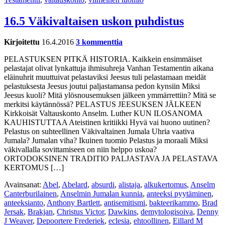
16.5 Väkivaltaisen uskon puhdistus
Kirjoitettu
16.4.2016
3 kommenttia
PELASTUKSEN PITKÄ HISTORIA. Kaikkein ensimmäiset
pelastajat olivat lynkattuja ihmisuhreja Vanhan Testamentin aikana
eläinuhrit muuttuivat pelastaviksi Jeesus tuli pelastamaan meidät
pelastuksesta Jeesus joutui paljastamansa pedon kynsiin Miksi
Jeesus kuoli? Mitä ylösnousemuksen jälkeen ymmärrettiin? Mitä se
merkitsi käytännössä? PELASTUS JEESUKSEN JÄLKEEN
Kirkkoisät Valtauskonto Anselm. Luther KUN ILOSANOMA
KAUHISTUTTAA Ateistinen kritiikki Hyvä vai huono uutinen?
Pelastus on suhteellinen Väkivaltainen Jumala Uhria vaativa
Jumala? Jumalan viha? Ikuinen tuomio Pelastus ja moraali Miksi
väkivallalla sovittamiseen on niin helppo uskoa?
ORTODOKSINEN TRADITIO PALJASTAVA JA PELASTAVA
KERTOMUS […]
Avainsanat:
Abel
,
Abelard
,
absurdi
,
alistaja
,
alkukertomus
,
Anselm
Canterburilainen
,
Anselmin Jumalan kunnia
,
anteeksi pyytäminen
,
anteeksianto
,
Anthony Bartlett
,
antisemitismi
,
bakteerikammo
,
Brad
Jersak
,
Brakjan
,
Christus Victor
,
Dawkins
,
demytologisoiva
,
Denny
J Weaver
,
Depoortere Frederiek
,
eclesia
,
ehtoollinen
,
Eillard M