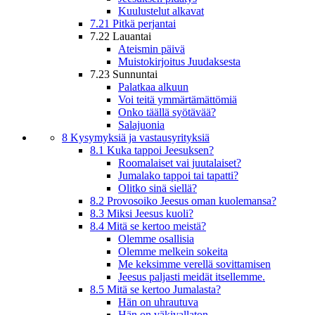
Kuulustelut alkavat
7.21 Pitkä perjantai
7.22 Lauantai
Ateismin päivä
Muistokirjoitus Juudaksesta
7.23 Sunnuntai
Palatkaa alkuun
Voi teitä ymmärtämättömiä
Onko täällä syötävää?
Salajuonia
8 Kysymyksiä ja vastausyrityksiä
8.1 Kuka tappoi Jeesuksen?
Roomalaiset vai juutalaiset?
Jumalako tappoi tai tapatti?
Olitko sinä siellä?
8.2 Provosoiko Jeesus oman kuolemansa?
8.3 Miksi Jeesus kuoli?
8.4 Mitä se kertoo meistä?
Olemme osallisia
Olemme melkein sokeita
Me keksimme verellä sovittamisen
Jeesus paljasti meidät itsellemme.
8.5 Mitä se kertoo Jumalasta?
Hän on uhrautuva
Hän on väkivallaton