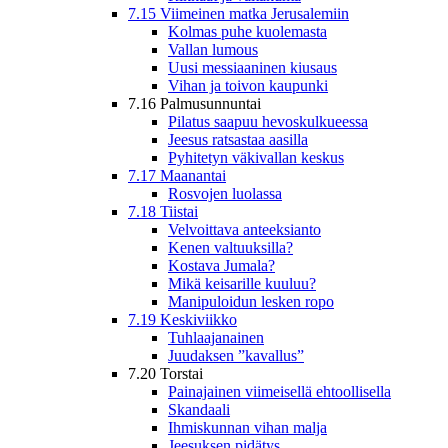
7.15 Viimeinen matka Jerusalemiin
Kolmas puhe kuolemasta
Vallan lumous
Uusi messiaaninen kiusaus
Vihan ja toivon kaupunki
7.16 Palmusunnuntai
Pilatus saapuu hevoskulkueessa
Jeesus ratsastaa aasilla
Pyhitetyn väkivallan keskus
7.17 Maanantai
Rosvojen luolassa
7.18 Tiistai
Velvoittava anteeksianto
Kenen valtuuksilla?
Kostava Jumala?
Mikä keisarille kuuluu?
Manipuloidun lesken ropo
7.19 Keskiviikko
Tuhlaajanainen
Juudaksen ”kavallus”
7.20 Torstai
Painajainen viimeisellä ehtoollisella
Skandaali
Ihmiskunnan vihan malja
Jeesuksen pidätys