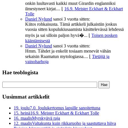
onkin luultavasti kaikki muut Girardin englanniksi
ilmestyneet kirjat....
⌊
16.9. Meister Eckhart & Eckhart
Tolle
Daniel Nylund
sanoi
3 vuotta sitten:
Kiitos rohkaisusta. Tämä artikkeli julkaistiin joskus
vuosia sitten kopulukiusaamista käsittelevässä lehdessä
myös ja sai silloin paljon hyvä�...
⌊
Toisen posken
kääntämisestä
Daniel Nylund
sanoi
3 vuotta sitten:
Hmm. Tähdet ja enkelit tosiaam menevät vähän
sekaisin Raamatun mytologiassa....
⌊
Tietäjiä ja
vainoharhoja
Hae teoblogista
Uusimmat artikkelit
19. joulu
7.0. Joulukertomus lapsille sanoitettuna
15. heinä
16.9. Meister Eckhart & Eckhart Tolle
16. maalis
Myrskyävä raja
12. maalis
Valtakunta kuin rikkaruoho ja saastuttava hiiva