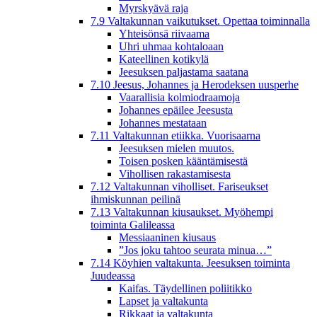
Myrskyävä raja
7.9 Valtakunnan vaikutukset. Opettaa toiminnalla
Yhteisönsä riivaama
Uhri uhmaa kohtaloaan
Kateellinen kotikylä
Jeesuksen paljastama saatana
7.10 Jeesus, Johannes ja Herodeksen uusperhe
Vaarallisia kolmiodraamoja
Johannes epäilee Jeesusta
Johannes mestataan
7.11 Valtakunnan etiikka. Vuorisaarna
Jeesuksen mielen muutos.
Toisen posken kääntämisestä
Vihollisen rakastamisesta
7.12 Valtakunnan viholliset. Fariseukset
ihmiskunnan peilinä
7.13 Valtakunnan kiusaukset. Myöhempi
toiminta Galileassa
Messiaaninen kiusaus
”Jos joku tahtoo seurata minua…”
7.14 Köyhien valtakunta. Jeesuksen toiminta
Juudeassa
Kaifas. Täydellinen poliitikko
Lapset ja valtakunta
Rikkaat ja valtakunta