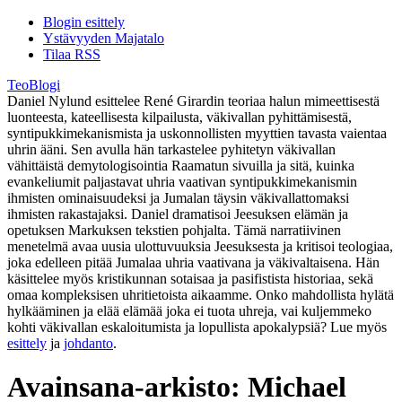
Blogin esittely
Ystävyyden Majatalo
Tilaa RSS
TeoBlogi
Daniel Nylund esittelee René Girardin teoriaa halun mimeettisestä
luonteesta, kateellisesta kilpailusta, väkivallan pyhittämisestä,
syntipukkimekanismista ja uskonnollisten myyttien tavasta vaientaa
uhrin ääni. Sen avulla hän tarkastelee pyhitetyn väkivallan
vähittäistä demytologisointia Raamatun sivuilla ja sitä, kuinka
evankeliumit paljastavat uhria vaativan syntipukkimekanismin
ihmisten ominaisuudeksi ja Jumalan täysin väkivallattomaksi
ihmisten rakastajaksi. Daniel dramatisoi Jeesuksen elämän ja
opetuksen Markuksen tekstien pohjalta. Tämä narratiivinen
menetelmä avaa uusia ulottuvuuksia Jeesuksesta ja kritisoi teologiaa,
joka edelleen pitää Jumalaa uhria vaativana ja väkivaltaisena. Hän
käsittelee myös kristikunnan sotaisaa ja pasifistista historiaa, sekä
omaa kompleksisen uhritietoista aikaamme. Onko mahdollista hylätä
hylkääminen ja elää elämää joka ei tuota uhreja, vai kuljemmeko
kohti väkivallan eskaloitumista ja lopullista apokalypsiä? Lue myös
esittely
ja
johdanto
.
Avainsana-arkisto:
Michael