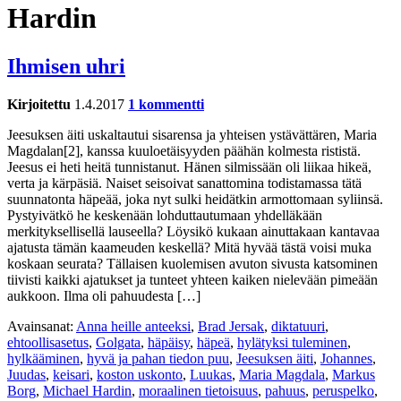
Hardin
Ihmisen uhri
Kirjoitettu
1.4.2017
1 kommentti
Jeesuksen äiti uskaltautui sisarensa ja yhteisen ystävättären, Maria
Magdalan[2], kanssa kuuloetäisyyden päähän kolmesta rististä.
Jeesus ei heti heitä tunnistanut. Hänen silmissään oli liikaa hikeä,
verta ja kärpäsiä. Naiset seisoivat sanattomina todistamassa tätä
suunnatonta häpeää, joka nyt sulki heidätkin armottomaan syliinsä.
Pystyivätkö he keskenään lohduttautumaan yhdelläkään
merkityksellisellä lauseella? Löysikö kukaan ainuttakaan kantavaa
ajatusta tämän kaameuden keskellä? Mitä hyvää tästä voisi muka
koskaan seurata? Tällaisen kuolemisen avuton sivusta katsominen
tiivisti kaikki ajatukset ja tunteet yhteen kaiken nielevään pimeään
aukkoon. Ilma oli pahuudesta […]
Avainsanat:
Anna heille anteeksi
,
Brad Jersak
,
diktatuuri
,
ehtoollisasetus
,
Golgata
,
häpäisy
,
häpeä
,
hylätyksi tuleminen
,
hylkääminen
,
hyvä ja pahan tiedon puu
,
Jeesuksen äiti
,
Johannes
,
Juudas
,
keisari
,
koston uskonto
,
Luukas
,
Maria Magdala
,
Markus
Borg
,
Michael Hardin
,
moraalinen tietoisuus
,
pahuus
,
peruspelko
,