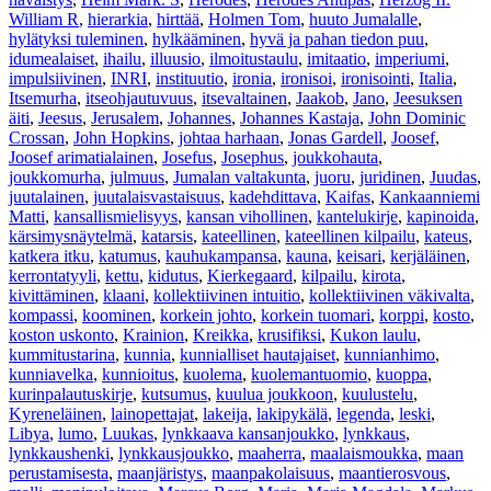
William R
,
hierarkia
,
hirttää
,
Holmen Tom
,
huuto Jumalalle
,
hylätyksi tuleminen
,
hylkääminen
,
hyvä ja pahan tiedon puu
,
idumealaiset
,
ihailu
,
illuusio
,
ilmoitustaulu
,
imitaatio
,
imperiumi
,
impulsiivinen
,
INRI
,
instituutio
,
ironia
,
ironisoi
,
ironisointi
,
Italia
,
Itsemurha
,
itseohjautuvuus
,
itsevaltainen
,
Jaakob
,
Jano
,
Jeesuksen
äiti
,
Jeesus
,
Jerusalem
,
Johannes
,
Johannes Kastaja
,
John Dominic
Crossan
,
John Hopkins
,
johtaa harhaan
,
Jonas Gardell
,
Joosef
,
Joosef arimatialainen
,
Josefus
,
Josephus
,
joukkohauta
,
joukkomurha
,
julmuus
,
Jumalan valtakunta
,
juoru
,
juridinen
,
Juudas
,
juutalainen
,
juutalaisvastaisuus
,
kadehdittava
,
Kaifas
,
Kankaanniemi
Matti
,
kansallismielisyys
,
kansan vihollinen
,
kantelukirje
,
kapinoida
,
kärsimysnäytelmä
,
katarsis
,
kateellinen
,
kateellinen kilpailu
,
kateus
,
katkera itku
,
katumus
,
kauhukampansa
,
kauna
,
keisari
,
kerjäläinen
,
kerrontatyyli
,
kettu
,
kidutus
,
Kierkegaard
,
kilpailu
,
kirota
,
kivittäminen
,
klaani
,
kollektiivinen intuitio
,
kollektiivinen väkivalta
,
kompassi
,
koominen
,
korkein johto
,
korkein tuomari
,
korppi
,
kosto
,
koston uskonto
,
Krainion
,
Kreikka
,
krusifiksi
,
Kukon laulu
,
kummitustarina
,
kunnia
,
kunnialliset hautajaiset
,
kunnianhimo
,
kunniavelka
,
kunnioitus
,
kuolema
,
kuolemantuomio
,
kuoppa
,
kurinpalautuskirje
,
kutsumus
,
kuulua joukkoon
,
kuulustelu
,
Kyreneläinen
,
lainopettajat
,
lakeija
,
lakipykälä
,
legenda
,
leski
,
Libya
,
lumo
,
Luukas
,
lynkkaava kansanjoukko
,
lynkkaus
,
lynkkaushenki
,
lynkkausjoukko
,
maaherra
,
maalaismoukka
,
maan
perustamisesta
,
maanjäristys
,
maanpakolaisuus
,
maantierosvous
,