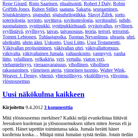
Rene Girard
,
Risto Saarinen
,
ritualisointi
,
Robert J Daly
,
Robin
Griffith-Jones
,
Ruben Stiller
,
saatana
,
Sakarja
,
seuraaminen
,
Sijaiskärsimys
,
sijaisuhri
,
sijaisuhrilogiikka
,
Slavoj Žižek
,
sorto
,
soteriologia
,
sovinto
,
sovittava
,
sovitusteologia
,
sovitusuhri
,
suhde
,
suomalainen
,
syntipukki
,
syntipukkirituaali
,
syväoivallus
,
syyllinen
,
syyllistävä
,
syyllisyys
,
taivas
,
taivasosuus
,
teoria
,
terrori
,
terroristi
,
Tommi Lehtonen
,
Tuhlaajapoika
,
Tuomas Nevanlinna
,
uhraaja
,
uhri
,
uhrikultti
,
uhrin ääni
,
Uskonto
,
Uusi Liitto
,
Uusi Testamentti
,
Väkivallan projisoiminen
,
väkivallan uhri
,
väkivallattomuus
,
väkivalta
,
väkivaltainen Jumala
,
valtauskonto
,
vampyyri
,
vanha
liitto
,
velallinen
,
velkakirja
,
veri
,
vertailu
,
viaton veri
,
viehamielisyys
,
vieraanvaraisuus
,
vihollinen
,
vihollisen
rakastaminen
,
viimeinen ateria
,
viimeinen tuomio
,
Walter Wink
,
Weaver. J. Denny
,
yhteisö
,
yhteisöllisyys
,
yksilöllisyys
,
ylivoima
,
ylösnousemus
Uusi näkökulma kaikkeen
Kirjoitettu
9.4.2012
3 kommenttia
Mitä ylösnousemus merkitsee? Kaikki neljä evankelistaa liittävät
Jeesuksen kuoleman ja ylösnousemuksen siihen miten Jeesus eli ja
opetti. Hänet tapettiin toimintansa takia. Jumala herätti hänet
kuolleista koska… Mitäpä minä Jumalan syistä tiedän. Jotain tiedän