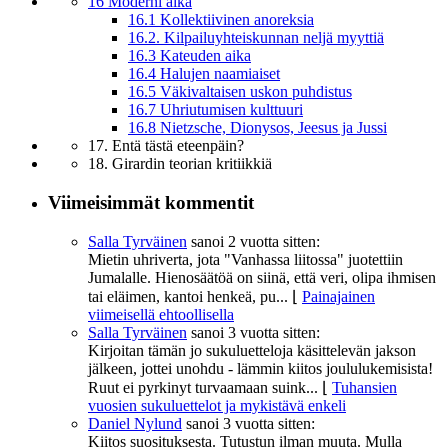
16 Moderni aika
16.1 Kollektiivinen anoreksia
16.2. Kilpailuyhteiskunnan neljä myyttiä
16.3 Kateuden aika
16.4 Halujen naamiaiset
16.5 Väkivaltaisen uskon puhdistus
16.7 Uhriutumisen kulttuuri
16.8 Nietzsche, Dionysos, Jeesus ja Jussi
17. Entä tästä eteenpäin?
18. Girardin teorian kritiikkiä
Viimeisimmät kommentit
Salla Tyrväinen
sanoi
2 vuotta sitten:
Mietin uhriverta, jota "Vanhassa liitossa" juotettiin
Jumalalle. Hienosäätöä on siinä, että veri, olipa ihmisen
tai eläimen, kantoi henkeä, pu...
⌊
Painajainen
viimeisellä ehtoollisella
Salla Tyrväinen
sanoi
3 vuotta sitten:
Kirjoitan tämän jo sukuluetteloja käsittelevän jakson
jälkeen, jottei unohdu - lämmin kiitos joululukemisista!
Ruut ei pyrkinyt turvaamaan suink...
⌊
Tuhansien
vuosien sukuluettelot ja mykistävä enkeli
Daniel Nylund
sanoi
3 vuotta sitten:
Kiitos suosituksesta. Tutustun ilman muuta. Mulla