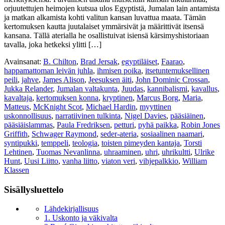
orjuutettujen heimojen kutsua ulos Egyptistä, Jumalan lain antamista
ja matkan alkamista kohti valitun kansan luvattua maata. Tämän
kertomuksen kautta juutalaiset ymmärsivät ja määrittivät itsensä
kansana. Tällä aterialla he osallistuivat isiensä kärsimyshistoriaan
tavalla, joka hetkeksi ylitti […]
Avainsanat:
B. Chilton
,
Brad Jersak
,
egyptiläiset
,
Faarao
,
happamattoman leivän juhla
,
ihmisen poika
,
itsetuntemuksellinen
peili
,
jahve
,
James Alison
,
Jeesuksen äiti
,
John Dominic Crossan
,
Jukka Relander
,
Jumalan valtakunta
,
Juudas
,
kannibalismi
,
kavallus
,
kavaltaja
,
kertomuksen konna
,
kryptinen
,
Marcus Borg
,
Maria
,
Matteus
,
McKnight Scot
,
Michael Hardin
,
myyttinen
uskonnollisuus
,
narratiivinen tulkinta
,
Nigel Davies
,
pääsiäinen
,
pääsiäislammas
,
Paula Fredriksen
,
petturi
,
pyhä paikka
,
Robin Jones
Griffith
,
Schwager Raymond
,
seder-ateria
,
sosiaalinen naamari
,
syntipukki
,
temppeli
,
teologia
,
toisten pimeyden kantaja
,
Torsti
Lehtinen
,
Tuomas Nevanlinna
,
uhraaminen
,
uhri
,
uhrikultti
,
Ulrike
Hunt
,
Uusi Liitto
,
vanha liitto
,
viaton veri
,
vihjepalkkio
,
William
Klassen
Sisällysluettelo
Lähdekirjallisuus
1. Uskonto ja väkivalta