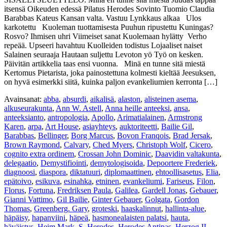
itsensä Oikeuden edessä Pilatus Herodes Sovinto Tuomio Claudia
Barabbas Kateus Kansan valta. Vastuu Lynkkaus alkaa Ulos
karkotettu Kuoleman tuottamisesta Puuhun ripustettu Kuningas?
Rosvo? Ihmisen uhri Viimeiset sanat Kuolemaan hylätty Verho
repeää. Upseeri havahtuu Kuolleiden todistus Lojaaliset naiset
Salainen seuraaja Hautaan suljettu Levoton yö Työ on kesken.
Päivitän artikkelia taas ensi vuonna. Minä en tunne sitä miestä
Kertomus Pietarista, joka painostettuna kolmesti kieltää Jeesuksen,
on hyvä esimerkki siitä, kuinka paljon evankeliumien kerronta […]
Avainsanat:
abba
,
absurdi
,
aikalisä
,
alaston
,
alisteinen asema
,
alkuseurakunta
,
Ann W. Astell
,
Anna heille anteeksi
,
ansa
,
anteeksianto
,
antropologia
,
Apollo
,
Arimatialainen
,
Armstrong
Karen
,
arpa
,
Art House
,
asiayhteys
,
auktoriteetti
,
Bailie Gil
,
Barabbas
,
Bellinger
,
Borg Marcus
,
Bovon Franqois
,
Brad Jersak
,
Brown Raymond
,
Calvary
,
Ched Myers
,
Christoph Wolf
,
Cicero
,
cognito extra ordinem
,
Crossan John Dominic
,
Daavidin valtakunta
,
delegaatio
,
Demystifiointi
,
demytologisoida
,
Depoortere Frederiek
,
diagnoosi
,
diaspora
,
diktatuuri
,
diplomaattinen
,
ehtoollisasetus
,
Elia
,
epätoivo
,
esikuva
,
esinahka
,
etninen
,
evankeliumi
,
Fariseus
,
Filon
,
Florus
,
Fortuna
,
Fredriksen Paula
,
Galilea
,
Gardell Jonas
,
Gebauer
,
Gianni Vattimo
,
Gil Bailie
,
Ginter Gebauer
,
Golgata
,
Gordon
Thomas
,
Greenberg. Gary
,
groteski
,
haaskalinnut
,
hallinta-alue
,
häpäisy
,
hapanviini
,
häpeä
,
hasmonealaisten palatsi
,
hauta
,
häväistys
,
Heim Mark. S
,
Herodes
,
Herodes Antipas
,
Herzog II.