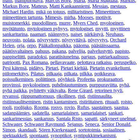
malli
,
manipuloitava
,
Marcus Borg
,
Maria
,
Maria Magdala
,
Markus
,
Markus Borg
,
Matteus
,
Matti Kankaanniemi
,
Messias
,
mestaus
,
Michael Hardin
,
mikä on totuus
,
militaristinen
,
Mimeettinen
,
mimeettinen tartunta
,
Mimesis
,
mirha
,
Mooses
,
motiivit
,
muistomerkki
,
muodollinen
,
murre
,
Myers Ched
,
myologinen
,
myötätunto
,
mytologinen pyhyys
,
mytologiset
,
myytti
,
myyttinen
sankaritarina
,
naamari
,
näännytys
,
naiset
,
närkästyä
,
Neuhaus
,
neuvosto
,
nolata
,
nöyryytetty
,
nöyryyttävä
,
nöyryytys
,
Orchard
Helen
,
orja
,
orpo
,
Pääkallonpaikka
,
pääoma
,
pääsiäissaarna
,
päätösvaltainen
,
pahuus
,
pakana
,
palvelija
,
palvelustyttö
,
papisto
,
pappiseliitti
,
paradoksi
,
paratiisiunelma
,
parjaus
,
patriarkaalisuus
,
patriootti
,
Pax Romana
,
pellavavaate
,
pelottava ratkaisu
,
peruspelko
,
Pesi kätensä
,
pidätys
,
Pietari
,
Pietari kieltää
,
Pietarin evankeliumi
,
piilomerkitys
,
Pilatus
,
pilkaaja
,
pilkata
,
pilkka
,
poikkeava
,
poissulkeminen
,
poliittinen
,
pöyhkeä
,
Profeetta
,
prokuraattori
,
provinssi
,
psykologinen
,
puhdistautuminen
,
purppuraviitta
,
pyhä
,
pyhä paikka
,
pyhitetty väkivalta
,
Rene Girard
,
retorinen tyyli
,
revanssi
,
riippumattomuus
,
rikollinen
,
risti
,
ristiinnaulita
,
ristiinnaulitseminen
,
ristin kantaminen
,
ristiriitainen
,
rituaali
,
roisto
,
rooli
,
roolijako
,
Rooma
,
rosvo
,
rovio
,
Rufus
,
saastainen
,
saastua
,
sadanpäämies
,
sadatella
,
samarialainen
,
samarialaiset
,
sankari
,
sankarimessias
,
sankaruus
,
Santala Risto
,
sapatti
,
särkyneet unelmat
,
Schwager
,
Schwager Raymund
,
Sejanus
,
Seneca
,
Senior Donald
,
Simon
,
skandaali
,
Sören Kierkegaard
,
sortotoimia
,
sosiaalinen
,
spektaakkeli
,
spontaani
,
synoptikot
,
syntipukkimekanismi
,