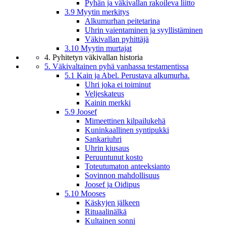
Pyhän ja väkivallan rakoileva liitto
3.9 Myytin merkitys
Alkumurhan peitetarina
Uhrin vaientaminen ja syyllistäminen
Väkivallan pyhittäjä
3.10 Myytin murtajat
4. Pyhitetyn väkivallan historia
5. Väkivaltainen pyhä vanhassa testamentissa
5.1 Kain ja Abel. Perustava alkumurha.
Uhri joka ei toiminut
Veljeskateus
Kainin merkki
5.9 Joosef
Mimeettinen kilpailukehä
Kuninkaallinen syntipukki
Sankariuhri
Uhrin kiusaus
Peruuntunut kosto
Toteutumaton anteeksianto
Sovinnon mahdollisuus
Joosef ja Oidipus
5.10 Mooses
Käskyjen jälkeen
Rituaalinälkä
Kultainen sonni