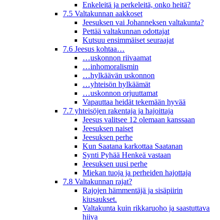
Enkeleitä ja perkeleitä, onko heitä?
7.5 Valtakunnan aakkoset
Jeesuksen vai Johanneksen valtakunta?
Pettää valtakunnan odottajat
Kutsuu ensimmäiset seuraajat
7.6 Jeesus kohtaa…
…uskonnon riivaamat
…inhomoralismin
…hylkäävän uskonnon
…yhteisön hylkäämät
…uskonnon orjuuttamat
Vapauttaa heidät tekemään hyvää
7.7 yhteisöjen rakentaja ja hajoittaja
Jeesus valitsee 12 olemaan kanssaan
Jeesuksen naiset
Jeesuksen perhe
Kun Saatana karkottaa Saatanan
Synti Pyhää Henkeä vastaan
Jeesuksen uusi perhe
Miekan tuoja ja perheiden hajottaja
7.8 Valtakunnan rajat?
Rajojen hämmentäjä ja sisäpiirin
kiusaukset.
Valtakunta kuin rikkaruoho ja saastuttava
hiiva