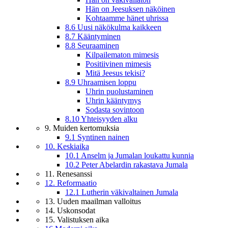
Hän on Jeesuksen näköinen
Kohtaamme hänet uhrissa
8.6 Uusi näkökulma kaikkeen
8.7 Kääntyminen
8.8 Seuraaminen
Kilpailematon mimesis
Positiivinen mimesis
Mitä Jeesus tekisi?
8.9 Uhraamisen loppu
Uhrin puolustaminen
Uhrin kääntymys
Sodasta sovintoon
8.10 Yhteisyyden alku
9. Muiden kertomuksia
9.1 Syntinen nainen
10. Keskiaika
10.1 Anselm ja Jumalan loukattu kunnia
10.2 Peter Abelardin rakastava Jumala
11. Renesanssi
12. Reformaatio
12.1 Lutherin väkivaltainen Jumala
13. Uuden maailman valloitus
14. Uskonsodat
15. Valistuksen aika