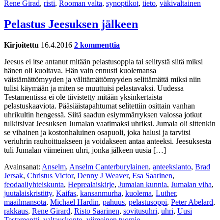
Rene Girad
,
risti
,
Rooman valta
,
synoptikot
,
tieto
,
väkivaltainen
Pelastus Jeesuksen jälkeen
Kirjoitettu
16.4.2016
2 kommenttia
Jeesus ei itse antanut mitään pelastusoppia tai selitystä siitä miksi
hänen oli kuoltava. Hän vain ennusti kuolemansa
väistämättömyyden ja välttämättömyyden selittämättä miksi niin
tulisi käymään ja miten se muuttuisi pelastavaksi. Uudessa
Testamentissa ei ole tiivistetty mitään yksinkertaista
pelastuskaaviota. Pääsiäistapahtumat selitettiin osittain vanhan
uhrikultin hengessä. Siitä saadun esiymmärryksen valossa jotkut
tulkitsivat Jeesuksen Jumalan vaatimaksi uhriksi. Jumala oli sittenkin
se vihainen ja kostonhaluinen osapuoli, joka halusi ja tarvitsi
veriuhrin rauhoittuakseen ja voidakseen antaa anteeksi. Jeesuksesta
tuli Jumalan viimeinen uhri, jonka jälkeen uusia […]
Avainsanat:
Anselm
,
Anselm Canterburylainen
,
anteeksianto
,
Brad
Jersak
,
Christus Victor
,
Denny J Weaver
,
Esa Saarinen
,
feodaaliyhteiskunta
,
Heprealaiskirje
,
Jumalan kunnia
,
Jumalan viha
,
juutalaiskristitty
,
Kaifas
,
kansanmurha
,
kuolema
,
Luther
,
maailmansota
,
Michael Hardin
,
pahuus
,
pelastusoppi
,
Peter Abelard
,
rakkaus
,
Rene Girard
,
Risto Saarinen
,
sovitusuhri
,
uhri
,
Uusi
Testamentti
,
valtauskonto
,
viimeinen tuomio