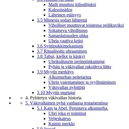
Malli muuttuu kilpailijaksi
Kaksoissidos
Läheinen etäisyys
3.5 Mimesis sodan lähteenä
Viholliset muuttuvat toistensa peilikuviksi
Sokaiseva vihollisuus
Samanlaisuuden uhka
Uhria vaativa kriisi
3.6 Syntipukkimekanismi
3.7 Ritualisoitu uhraaminen
3.8 Tabut, kiellot ja käskyt
Uhrikultuurin perinnönkantajat
Pyhän ja väkivallan rakoileva liitto
3.9 Myytin merkitys
Alkumurhan peitetarina
Uhrin vaientaminen ja syyllistäminen
Väkivallan pyhittäjä
3.10 Myytin murtajat
4. Pyhitetyn väkivallan historia
5. Väkivaltainen pyhä vanhassa testamentissa
5.1 Kain ja Abel. Perustava alkumurha.
Uhri joka ei toiminut
Veljeskateus
Kainin merkki
5.9 Joosef