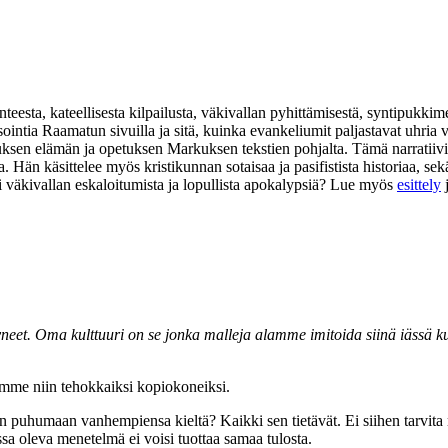
eesta, kateellisesta kilpailusta, väkivallan pyhittämisestä, syntipukkim
isointia Raamatun sivuilla ja sitä, kuinka evankeliumit paljastavat uhr
suksen elämän ja opetuksen Markuksen tekstien pohjalta. Tämä narratiivi
na. Hän käsittelee myös kristikunnan sotaisaa ja pasifistista historiaa,
i väkivallan eskaloitumista ja lopullista apokalypsiä? Lue myös
esittely
tyneet. Oma kulttuuri on se jonka malleja alamme imitoida siinä iäs
ymme niin tehokkaiksi kopiokoneiksi.
 puhumaan vanhempiensa kieltä? Kaikki sen tietävät. Ei siihen tarvita mit
sa oleva menetelmä ei voisi tuottaa samaa tulosta.