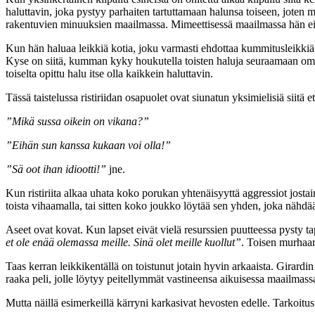
haluttavin, joka pystyy parhaiten tartuttamaan halunsa toiseen, jote
rakentuvien minuuksien maailmassa. Mimeettisessä maailmassa hän ei jä
Kun hän haluaa leikkiä kotia, joku varmasti ehdottaa kummitusleikki
Kyse on siitä, kumman kyky houkutella toisten haluja seuraamaan omaa
toiselta opittu halu itse olla kaikkein haluttavin.
Tässä taistelussa ristiriidan osapuolet ovat siunatun yksimielisiä siitä e
”Mikä sussa oikein on vikana?”
”Eihän sun kanssa kukaan voi olla!”
”Sä oot ihan idiootti!”
jne.
Kun ristiriita alkaa uhata koko porukan yhtenäisyyttä aggressiot josta
toista vihaamalla, tai sitten koko joukko löytää sen yhden, joka näh
Aseet ovat kovat. Kun lapset eivät vielä resurssien puutteessa pysty t
et ole enää olemassa meille. Sinä olet meille kuollut”
. Toisen murhaam
Taas kerran leikkikentällä on toistunut jotain hyvin arkaaista. Girard
raaka peli, jolle löytyy peitellymmät vastineensa aikuisessa maailmass
Mutta näillä esimerkeillä kärryni karkasivat hevosten edelle. Tarkoitus