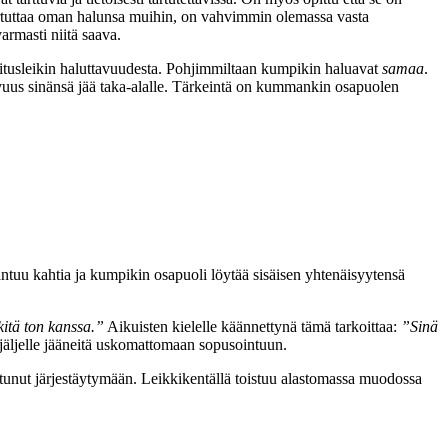
tartuttaa oman halunsa muihin, on vahvimmin olemassa vasta
armasti niitä saava.
itusleikin haluttavuudesta. Pohjimmiltaan kumpikin haluavat
samaa
.
vuus sinänsä jää taka-alalle. Tärkeintä on kummankin osapuolen
antuu kahtia ja kumpikin osapuoli löytää sisäisen yhtenäisyytensä
kitä ton kanssa.”
Aikuisten kielelle käännettynä tämä tarkoittaa:
”Sinä
 jäljelle jääneitä uskomattomaan sopusointuun.
istunut järjestäytymään. Leikkikentällä toistuu alastomassa muodossa