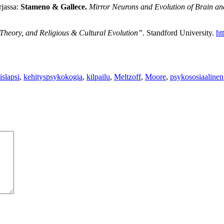
rjassa:
Stameno &
Galle
ce.
Mirror Neurons and Evolution of Brain a
 Theory, and Religious & Cultural Evolution”
. Standford University.
ht
islapsi
,
kehityspsykokogia
,
kilpailu
,
Meltzoff
,
Moore
,
psykososiaalinen