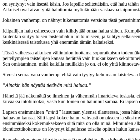
on syntynyt vain itsestä käsin. Jos lapsille selitettäisiin, että halu täh
Aikuiset ovat aivan yhtä haluttomia myöntämään vastaavaa taipumusta
Jokainen vanhempi on nähnyt lukemattomia versioita tästä perusinhimil
Kilpailijan halu esineeseen vain kiihdyttää omaa halua siihen. Kumpi
kuitenkin siirtyy toisen taisteluhalun imitoimiseen, ja kiihtyy sellaisee
keskinäisessä taistelussa yhä enemmän tämän kaltaiseksi.
Tässä vaiheessa aikuisen väliintulon tuottama sopuratkaisun todennäk
peitellympien taistelujen kanssa herättää vain huokaukseen sekoittuneit
Sen omistaminen, mikä kaikilla muillakin jo on, ei ole yhtä kiinnostav
Sivusta seuraavana vanhempi ehkä vain tyytyy kehumaan taistelevaa l
”Ainakin hän näyttää tietävän mitä haluaa.”
Häneltä jää näkemättä se ilmeinen ja vähemmän imarteleva tosiasia, et
kiivaaksi intohimoksi, vasta kun toinen on halunnut samaa. Ei lapsen 
Lapsen ensimmäinen
”minä”
lausutaan yleensä tilanteessa, jossa hä
haluavan kanssa. Silti lapsi kokee halun vahvasti omakseen ja siksi my
ensimmäiseksi kokemuksekseen siitä mitä on olla minä. Minuuden al
identiteettikokemus on löytynyt kilpailussa toiselta opitun halun kanss
Kun yksinkertainen kilpailu esineistä on ohitettu alkaa kilpailu siitä ken