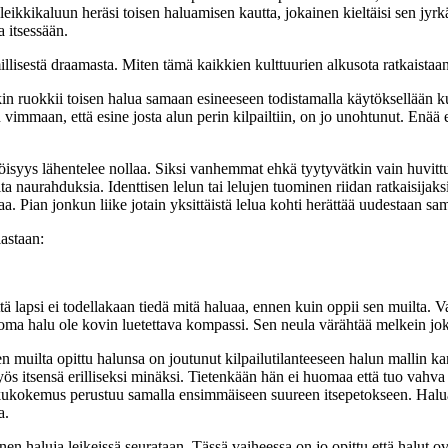
än leikkikaluun heräsi toisen haluamisen kautta, jokainen kieltäisi sen jyr
 itsessään.
lisestä draamasta. Miten tämä kaikkien kulttuurien alkusota ratkaistaa
kin ruokkii toisen halua samaan esineeseen todistamalla käytöksellään 
n vimmaan, että esine josta alun perin kilpailtiin, on jo unohtunut. Enää e
öisyys lähentelee nollaa. Siksi vanhemmat ehkä tyytyvätkin vain huvitt
a naurahduksia. Identtisen lelun tai lelujen tuominen riidan ratkaisijaks
aa. Pian jonkun liike jotain yksittäistä lelua kohti herättää uudestaan 
astaan:
tä lapsi ei todellakaan tiedä mitä haluaa, ennen kuin oppii sen muilta.
oma halu ole kovin luetettava kompassi. Sen neula värähtää melkein jok
nen muilta opittu halunsa on joutunut kilpailutilanteeseen halun mallin 
ös itsensä erilliseksi minäksi. Tietenkään hän ei huomaa että tuo vahva 
kukokemus perustuu samalla ensimmäiseen suureen itsepetokseen. Halu
a.
en haluja leikeissä seurataan. Tässä vaiheessa on jo opittu että halut ovat