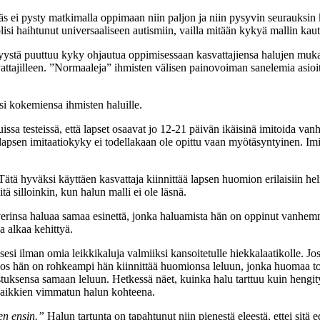
s ei pysty matkimalla oppimaan niin paljon ja niin pysyvin seurauksin 
si haihtunut universaaliseen autismiin, vailla mitään kykyä mallin kautt
yystä puuttuu kyky ohjautua oppimisessaan kasvattajiensa halujen mukaan
vattajilleen. ”Normaaleja” ihmisten välisen painovoiman sanelemia asioit
ksi kokemiensa ihmisten haluille.
duissa testeissä, että lapset osaavat jo 12-21 päivän ikäisinä imitoida 
lapsen imitaatiokyky ei todellakaan ole opittu vaan myötäsyntyinen. Im
Tätä hyväksi käyttäen kasvattaja kiinnittää lapsen huomion erilaisiin hel
tä silloinkin, kun halun malli ei ole läsnä.
rinsa haluaa samaa esinettä, jonka haluamista hän on oppinut vanhemm
a alkaa kehittyä.
si ilman omia leikkikaluja valmiiksi kansoitetulle hiekkalaatikolle. J
 Jos hän on rohkeampi hän kiinnittää huomionsa leluun, jonka huomaa t
tuksensa samaan leluun. Hetkessä näet, kuinka halu tarttuu kuin hengitys
ä kaikkien vimmatun halun kohteena.
en ensin.”
Halun tartunta on tapahtunut niin pienestä eleestä, ettei sitä