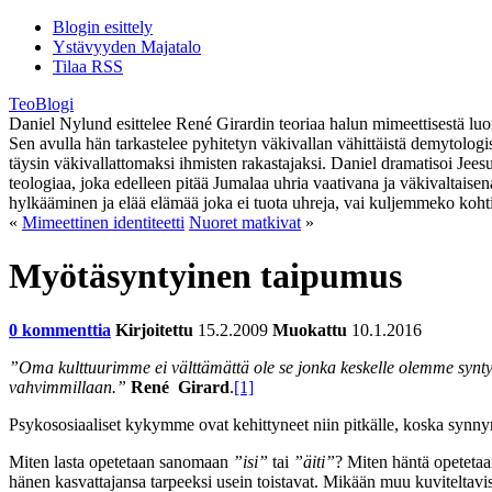
Blogin esittely
Ystävyyden Majatalo
Tilaa RSS
TeoBlogi
Daniel Nylund esittelee René Girardin teoriaa halun mimeettisestä luont
Sen avulla hän tarkastelee pyhitetyn väkivallan vähittäistä demytolog
täysin väkivallattomaksi ihmisten rakastajaksi. Daniel dramatisoi Jee
teologiaa, joka edelleen pitää Jumalaa uhria vaativana ja väkivaltaise
hylkääminen ja elää elämää joka ei tuota uhreja, vai kuljemmeko koht
«
Mimeettinen identiteetti
Nuoret matkivat
»
Myötäsyntyinen taipumus
0 kommenttia
Kirjoitettu
15.2.2009
Muokattu
10.1.2016
”Oma kulttuurimme ei välttämättä ole se jonka keskelle olemme syn
vahvimmillaan.”
René Girard
.
[1]
Psykososiaaliset kykymme ovat kehittyneet niin pitkälle, koska synn
Miten lasta opetetaan sanomaan
”isi”
tai
”äiti”
? Miten häntä opetetaan
hänen kasvattajansa tarpeeksi usein toistavat. Mikään muu kuviteltavis