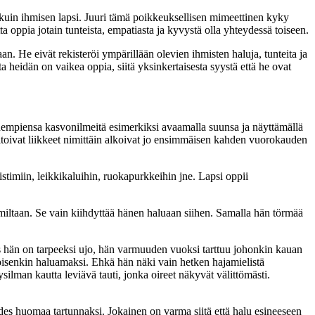
kuin ihmisen lapsi. Juuri tämä poikkeuksellisen mimeettinen kyky
a oppia jotain tunteista, empatiasta ja kyvystä olla yhteydessä toiseen.
. He eivät rekisteröi ympärillään olevien ihmisten haluja, tunteita ja
a heidän on vaikea oppia, siitä yksinkertaisesta syystä että he ovat
vanhempiensa kasvonilmeitä esimerkiksi avaamalla suunsa ja näyttämällä
itoivat liikkeet nimittäin alkoivat jo ensimmäisen kahden vuorokauden
istimiin, leikkikaluihin, ruokapurkkeihin jne. Lapsi oppii
iltaan. Se vain kiihdyttää hänen haluaan siihen. Samalla hän törmää
os hän on tarpeeksi ujo, hän varmuuden vuoksi tarttuu johonkin kauan
oisenkin haluamaksi. Ehkä hän näki vain hetken hajamielistä
ilman kautta leviävä tauti, jonka oireet näkyvät välittömästi.
 edes huomaa tartunnaksi. Jokainen on varma siitä että halu esineeseen