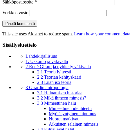
Sähköpostiosoite
*
Verkkosivusto
This site uses Akismet to reduce spam.
Learn how your comment data 
Sisällysluettelo
Lähdekirjallisuus
1. Uskonto ja väkivalta
2 René Girard ja pyhitetty väkivalta
2.1 Teoria lyhyesti
2.2 Teorian kehityskaari
2.3 Liian iso teoria
3 Girardin antropologia
3.1 Haluamisen historiaa
3.2 Mikä ihmeen mimesis?
3.3 Mimeettinen halu
Mimeettinen identiteetti
Myötäsyntyinen taipumus
Nuoret matkivat
Aikuisten salainen mimesis
3.4 Kilpailevat halut