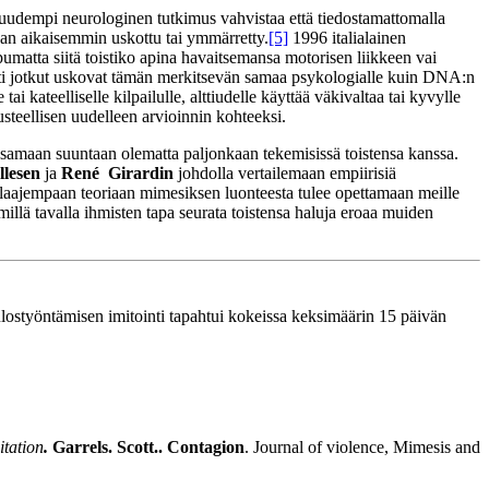
 uudempi neurologinen tutkimus vahvistaa että tiedostamattomalla
aan aikaisemmin uskottu tai ymmärretty.
[5]
1996 italialainen
pumatta siitä toistiko apina havaitsemansa motorisen liikkeen vai
ilti jotkut uskovat tämän merkitsevän samaa psykologialle kuin DNA:n
kateelliselle kilpailulle, alttiudelle käyttää väkivaltaa tai kyvylle
usteellisen uudelleen arvioinnin kohteeksi.
ja samaan suuntaan olematta paljonkaan tekemisissä toistensa kanssa.
llesen
ja
René Girardin
johdolla vertailemaan empiirisiä
 laajempaan teoriaan mimesiksen luonteesta tulee opettamaan meille
llä tavalla ihmisten tapa seurata toistensa haluja eroaa muiden
styöntämisen imitointi tapahtui kokeissa keksimäärin 15 päivän
tation
.
Garrels. Scott..
Contagion
. Journal of violence, Mimesis and