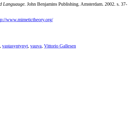
nd Languauge.
John Benjamins Publishing. Amsterdam. 2002. s. 37-
tp://www.mimetictheory.org/
,
vastasyntynyt
,
vauva
,
Vittorio Gallesen