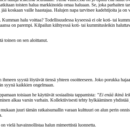
n matkitaan toisten halua markkinoida omaa haluaan. Se, joka parhaiten 
ä koskaan vaille haastajaa. Halujen napa tarvitsee kadehtijoita ja on v
ä. Kumman halu voittaa? Todellisuudessa kyseessä ei ole koti- tai kumm
nsa on parempi. Kilpailun kiihtyessä koti- tai kummitusleikin halutta
ttä toinen on sen aloittanut.
in ihmeen syystä löytävät tiensä yhteen osoitteeseen. Joko porukka haja
dään syynä kaikkien ongelmaan.
appamaan toisiaan he käyttävät sosiaalista tappamista:
”Ei enää ikinä lei
inen alkaa varsin varhain. Kollektiivisesti tehty hylkääminen yhdistää
in mukaan juuri tämän ratkaisumallin varaan kulttuuri on alun perin onn
a.
 on vielä havainnollistaa halun mimeettistä luonnetta.