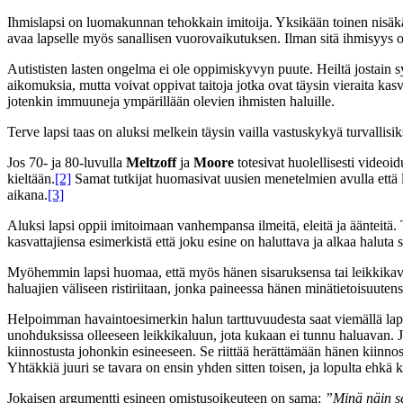
Ihmislapsi on luomakunnan tehokkain imitoija. Yksikään toinen nisäkä
avaa lapselle myös sanallisen vuorovaikutuksen. Ilman sitä ihmisyys oli
Autististen lasten ongelma ei ole oppimiskyvyn puute. Heiltä jostain s
aikomuksia, mutta voivat oppivat taitoja jotka ovat täysin vieraita kas
jotenkin immuuneja ympärillään olevien ihmisten haluille.
Terve lapsi taas on aluksi melkein täysin vailla vastuskykyä turvallisi
Jos 70- ja 80-luvulla
Meltzoff
ja
Moore
totesivat huolellisesti videoi
kieltään.
[2]
Samat tutkijat huomasivat uusien menetelmien avulla että 
aikana.
[3]
Aluksi lapsi oppii imitoimaan vanhempansa ilmeitä, eleitä ja äänteitä. 
kasvattajiensa esimerkistä että joku esine on haluttava ja alkaa haluta si
Myöhemmin lapsi huomaa, että myös hänen sisaruksensa tai leikkikave
haluajien väliseen ristiriitaan, jonka paineessa hänen minätietoisuutens
Helpoimman havaintoesimerkin halun tarttuvuudesta saat viemällä lapse
unohduksissa olleeseen leikkikaluun, jota kukaan ei tunnu haluavan.
kiinnostusta johonkin esineeseen. Se riittää herättämään hänen kiinnos
Yhtäkkiä juuri se tavara on ensin yhden sitten toisen, ja lopulta ehk
Jokaisen argumentti esineen omistusoikeuteen on sama:
”Minä näin s