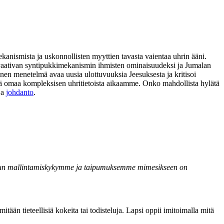
ekanismista ja uskonnollisten myyttien tavasta vaientaa uhrin ääni.
ia vaativan syntipukkimekanismin ihmisten ominaisuudeksi ja Jumalan
nen menetelmä avaa uusia ulottuvuuksia Jeesuksesta ja kritisoi
 sekä omaa kompleksisen uhritietoista aikaamme. Onko mahdollista hylätä
ja
johdanto
.
sä kun mallintamiskykymme ja taipumuksemme mimesikseen on
ään tieteellisiä kokeita tai todisteluja. Lapsi oppii imitoimalla mitä