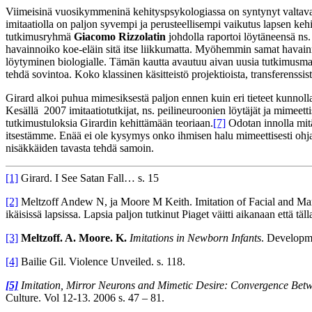
Viimeisinä vuosikymmeninä kehityspsykologiassa on syntynyt valtava m
imitaatiolla on paljon syvempi ja perusteellisempi vaikutus lapsen ke
tutkimusryhmä
Giacomo Rizzolatin
johdolla raportoi löytäneensä ns.
havainnoiko koe-eläin sitä itse liikkumatta. Myöhemmin samat havainn
löytyminen biologialle. Tämän kautta avautuu aivan uusia tutkimusmahdol
tehdä sovintoa. Koko klassinen käsitteistö projektioista, transferenssi
Girard alkoi puhua mimesiksestä paljon ennen kuin eri tieteet kunnolla
Kesällä 2007 imitaatiotutkijat, ns. peilineuroonien löytäjät ja mimeett
tutkimustuloksia Girardin kehittämään teoriaan.
[7]
Odotan innolla mitä
itsestämme. Enää ei ole kysymys onko ihmisen halu mimeettisesti ohja
nisäkkäiden tavasta tehdä samoin.
[1]
Girard. I See Satan Fall… s. 15
[2]
Meltzoff Andew N, ja Moore M Keith. Imitation of Facial and Man
ikäisissä lapsissa. Lapsia paljon tutkinut Piaget väitti aikanaan että tä
[3]
Meltzoff. A. Moore. K.
Imitations in Newborn Infants
. Developme
[4]
Bailie Gil. Violence Unveiled. s. 118.
[5]
Imitation, Mirror Neurons and Mimetic Desire: Convergence Betw
Culture. Vol 12-13. 2006 s. 47 – 81.