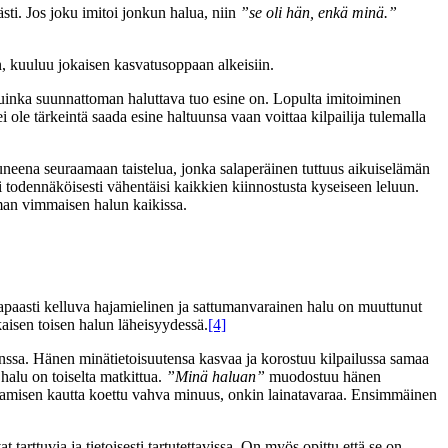
kästi. Jos joku imitoi jonkun halua, niin
”se oli hän, enkä minä.”
n, kuuluu jokaisen kasvatusoppaan alkeisiin.
kuinka suunnattoman haluttava tuo esine on. Lopulta imitoiminen
i ole tärkeintä saada esine haltuunsa vaan voittaa kilpailija tulemalla
uneena seuraamaan taistelua, jonka salaperäinen tuttuus aikuiselämän
i todennäköisesti vähentäisi kaikkien kiinnostusta kyseiseen leluun.
saman vimmaisen halun kaikissa.
 Vapaasti kelluva hajamielinen ja sattumanvarainen halu on muuttunut
aisen toisen halun läheisyydessä.
[4]
kanssa. Hänen minätietoisuutensa kasvaa ja korostuu kilpailussa samaa
halu on toiselta matkittua.
”Minä haluan”
muodostuu hänen
amisen kautta koettu vahva minuus, onkin lainatavaraa. Ensimmäinen
 tarttuvia ja tietoisesti tartutettavissa. On myös opittu että se on