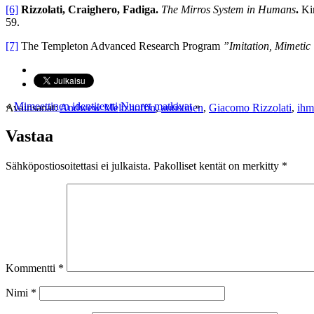
[6]
Rizzolati, Craighero, Fadiga.
The Mirros System in Humans
.
Ki
59.
[7]
The Templeton Advanced Research Program
”Imitation, Mimetic
«
Mimeettinen identiteetti
Nuoret matkivat
»
Avainsanat:
Andwew Meltzhoffin
,
autistinen
,
Giacomo Rizzolati
,
ihm
Vastaa
Sähköpostiosoitettasi ei julkaista.
Pakolliset kentät on merkitty
*
Kommentti
*
Nimi
*