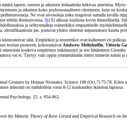
äärä lapsen, nuoren ja aikuisen imitaatioita tutkivaa aineistoa. Myös
hittymiseen ja aikuisen koko psykososiaaliseen olemiseen, kuin on kosk
 peilineurooneja. Ne ovat aivosoluja jotka reagoivat samalla tavalla riip
ot tehtiin ihmisaivoissa.
[6]
Ei alkuun kuulosta kovin ihmeelliseltä. S
lisuuksia ja selitysmalleja esimerkiksi empaattiselle myötäelämiselle tai 
sta, identifikaatiosta jne. joutuvat yhden ohitetun taipumuksen kautta per
 kiinnostuivat siitä. Empiirikot ja teoreetikot ovat kulkeneet eri polku
isen teorian pioneerit, kokoontuivat
Andwew Meltzhoffin
,
Vittorio Ga
 mimesistä koskeva empiirinen tutkimustyö ja sen liittäminen Girardin
utuva vai ei. Täytyy vain oppia ymmärtämään miten mimesis toimii ja mi
ual Gestures by Human Neonates. Science 198 (Oct.7) 75-78. Kilen ulo
llainen imitointi on mahdollista vasta 8-12 kuukauden ikäisissä lapsissa.
ntal Psychology. 25. s. 954-962.
een the Mimetic Theory of Rene Girard and Empirical Research on Imi