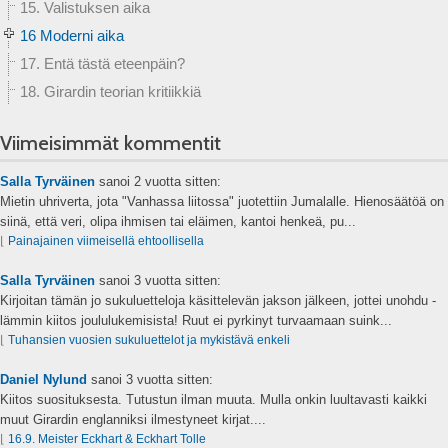
15. Valistuksen aika
16 Moderni aika
17. Entä tästä eteenpäin?
18. Girardin teorian kritiikkiä
Viimeisimmät kommentit
Salla Tyrväinen
sanoi
2 vuotta sitten:
Mietin uhriverta, jota "Vanhassa liitossa" juotettiin Jumalalle. Hienosäätöä on
siinä, että veri, olipa ihmisen tai eläimen, kantoi henkeä, pu...
⌊
Painajainen viimeisellä ehtoollisella
Salla Tyrväinen
sanoi
3 vuotta sitten:
Kirjoitan tämän jo sukuluetteloja käsittelevän jakson jälkeen, jottei unohdu -
lämmin kiitos joululukemisista! Ruut ei pyrkinyt turvaamaan suink...
⌊
Tuhansien vuosien sukuluettelot ja mykistävä enkeli
Daniel Nylund
sanoi
3 vuotta sitten:
Kiitos suosituksesta. Tutustun ilman muuta. Mulla onkin luultavasti kaikki
muut Girardin englanniksi ilmestyneet kirjat....
⌊
16.9. Meister Eckhart & Eckhart Tolle