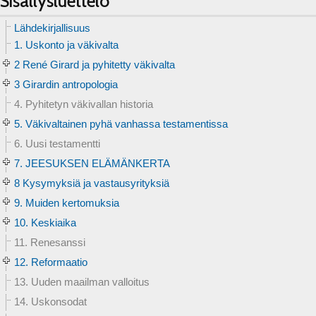
Sisällysluettelo
Lähdekirjallisuus
1. Uskonto ja väkivalta
2 René Girard ja pyhitetty väkivalta
3 Girardin antropologia
4. Pyhitetyn väkivallan historia
5. Väkivaltainen pyhä vanhassa testamentissa
6. Uusi testamentti
7. JEESUKSEN ELÄMÄNKERTA
8 Kysymyksiä ja vastausyrityksiä
9. Muiden kertomuksia
10. Keskiaika
11. Renesanssi
12. Reformaatio
13. Uuden maailman valloitus
14. Uskonsodat