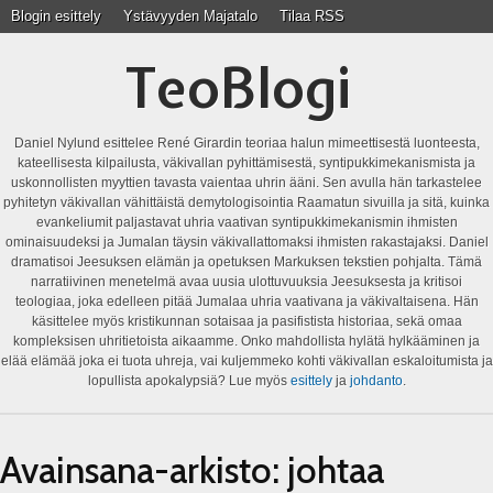
Blogin esittely
Ystävyyden Majatalo
Tilaa RSS
TeoBlogi
Daniel Nylund esittelee René Girardin teoriaa halun mimeettisestä luonteesta,
kateellisesta kilpailusta, väkivallan pyhittämisestä, syntipukkimekanismista ja
uskonnollisten myyttien tavasta vaientaa uhrin ääni. Sen avulla hän tarkastelee
pyhitetyn väkivallan vähittäistä demytologisointia Raamatun sivuilla ja sitä, kuinka
evankeliumit paljastavat uhria vaativan syntipukkimekanismin ihmisten
ominaisuudeksi ja Jumalan täysin väkivallattomaksi ihmisten rakastajaksi. Daniel
dramatisoi Jeesuksen elämän ja opetuksen Markuksen tekstien pohjalta. Tämä
narratiivinen menetelmä avaa uusia ulottuvuuksia Jeesuksesta ja kritisoi
teologiaa, joka edelleen pitää Jumalaa uhria vaativana ja väkivaltaisena. Hän
käsittelee myös kristikunnan sotaisaa ja pasifistista historiaa, sekä omaa
kompleksisen uhritietoista aikaamme. Onko mahdollista hylätä hylkääminen ja
elää elämää joka ei tuota uhreja, vai kuljemmeko kohti väkivallan eskaloitumista ja
lopullista apokalypsiä? Lue myös
esittely
ja
johdanto
.
Avainsana-arkisto:
johtaa