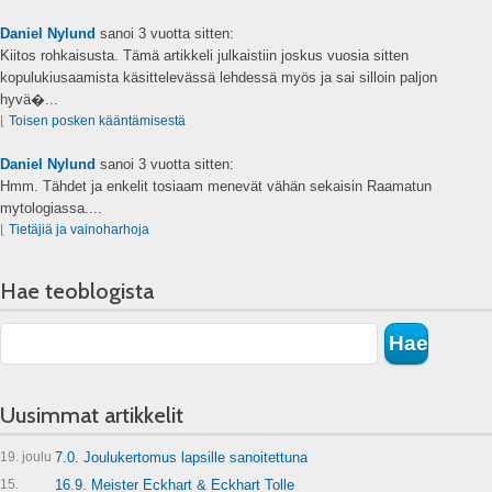
Daniel Nylund
sanoi
3 vuotta sitten:
Kiitos rohkaisusta. Tämä artikkeli julkaistiin joskus vuosia sitten
kopulukiusaamista käsittelevässä lehdessä myös ja sai silloin paljon
hyvä�...
⌊
Toisen posken kääntämisestä
Daniel Nylund
sanoi
3 vuotta sitten:
Hmm. Tähdet ja enkelit tosiaam menevät vähän sekaisin Raamatun
mytologiassa....
⌊
Tietäjiä ja vainoharhoja
Hae teoblogista
Uusimmat artikkelit
19. joulu
7.0. Joulukertomus lapsille sanoitettuna
15.
16.9. Meister Eckhart & Eckhart Tolle