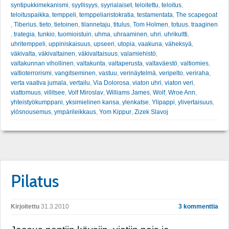
syntipukkimekanismi
,
syyllisyys
,
syyrialaiset
,
teloitettu
,
teloitus
,
teloituspaikka
,
temppeli
,
temppeliaristokratia
,
testamentata
,
The scapegoat
,
Tiberius
,
tieto
,
tietoinen
,
tilannetaju
,
titulus
,
Tom Holmen
,
totuus
,
traaginen
,
trategia
,
tunkio
,
tuomioistuin
,
uhma
,
uhraaminen
,
uhri
,
uhrikultti
,
uhritemppeli
,
uppiniskaisuus
,
upseeri
,
utopia
,
vaakuna
,
väheksyä
,
väkivalta
,
väkivaltainen
,
väkivaltaisuus
,
valamiehistö
,
valtakunnan vihollinen
,
valtakunta
,
valtaperusta
,
valtaväestö
,
valtiomies
,
valtioterrorismi
,
vangitseminen
,
vastuu
,
verinäytelmä
,
veripelto
,
veriraha
,
verta vaativa jumala
,
vertailu
,
Via Dolorosa
,
viaton uhri
,
viaton veri
,
viattomuus
,
villitsee
,
Volf Miroslav
,
Williams James
,
Wolf
,
Wroe Ann
,
yhteistyökumppani
,
yksimielinen kansa
,
ylenkatse
,
Ylipappi
,
ylivertaisuus
,
ylösnousemus
,
ympärileikkaus
,
Yom Kippur
,
Zizek Slavoj
Pilatus
Kirjoitettu
31.3.2010
3 kommenttia