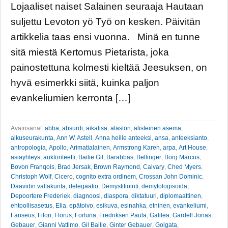
Lojaaliset naiset Salainen seuraaja Hautaan
suljettu Levoton yö Työ on kesken. Päivitän
artikkelia taas ensi vuonna. Minä en tunne
sitä miestä Kertomus Pietarista, joka
painostettuna kolmesti kieltää Jeesuksen, on
hyvä esimerkki siitä, kuinka paljon
evankeliumien kerronta […]
Avainsanat:
abba
,
absurdi
,
aikalisä
,
alaston
,
alisteinen asema
,
alkuseurakunta
,
Ann W. Astell
,
Anna heille anteeksi
,
ansa
,
anteeksianto
,
antropologia
,
Apollo
,
Arimatialainen
,
Armstrong Karen
,
arpa
,
Art House
,
asiayhteys
,
auktoriteetti
,
Bailie Gil
,
Barabbas
,
Bellinger
,
Borg Marcus
,
Bovon Franqois
,
Brad Jersak
,
Brown Raymond
,
Calvary
,
Ched Myers
,
Christoph Wolf
,
Cicero
,
cognito extra ordinem
,
Crossan John Dominic
,
Daavidin valtakunta
,
delegaatio
,
Demystifiointi
,
demytologisoida
,
Depoortere Frederiek
,
diagnoosi
,
diaspora
,
diktatuuri
,
diplomaattinen
,
ehtoollisasetus
,
Elia
,
epätoivo
,
esikuva
,
esinahka
,
etninen
,
evankeliumi
,
Fariseus
,
Filon
,
Florus
,
Fortuna
,
Fredriksen Paula
,
Galilea
,
Gardell Jonas
,
Gebauer
,
Gianni Vattimo
,
Gil Bailie
,
Ginter Gebauer
,
Golgata
,