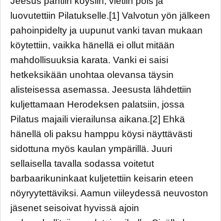
Jeesus pantiin köysiin, vietiin pois ja
luovutettiin Pilatukselle.[1] Valvotun yön jälkeen
pahoinpidelty ja uupunut vanki tavan mukaan
köytettiin, vaikka hänellä ei ollut mitään
mahdollisuuksia karata. Vanki ei saisi
hetkeksikään unohtaa olevansa täysin
alisteisessa asemassa. Jeesusta lähdettiin
kuljettamaan Herodeksen palatsiin, jossa
Pilatus majaili vierailunsa aikana.[2] Ehkä
hänellä oli paksu hamppu köysi näyttävästi
sidottuna myös kaulan ympärillä. Juuri
sellaisella tavalla sodassa voitetut
barbaarikuninkaat kuljetettiin keisarin eteen
nöyryytettäviksi. Aamun viileydessä neuvoston
jäsenet seisoivat hyvissä ajoin