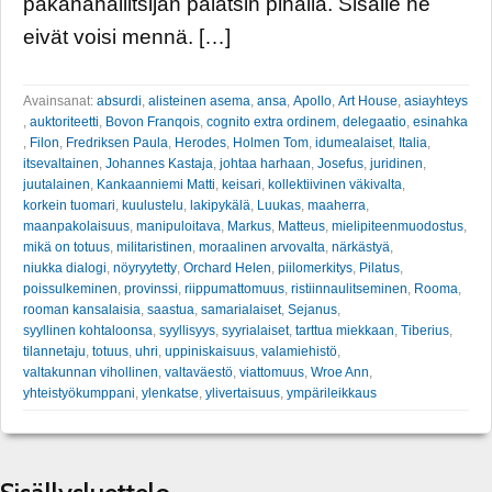
pakanahallitsijan palatsin pihalla. Sisälle he
eivät voisi mennä. […]
Avainsanat:
absurdi
,
alisteinen asema
,
ansa
,
Apollo
,
Art House
,
asiayhteys
,
auktoriteetti
,
Bovon Franqois
,
cognito extra ordinem
,
delegaatio
,
esinahka
,
Filon
,
Fredriksen Paula
,
Herodes
,
Holmen Tom
,
idumealaiset
,
Italia
,
itsevaltainen
,
Johannes Kastaja
,
johtaa harhaan
,
Josefus
,
juridinen
,
juutalainen
,
Kankaanniemi Matti
,
keisari
,
kollektiivinen väkivalta
,
korkein tuomari
,
kuulustelu
,
lakipykälä
,
Luukas
,
maaherra
,
maanpakolaisuus
,
manipuloitava
,
Markus
,
Matteus
,
mielipiteenmuodostus
,
mikä on totuus
,
militaristinen
,
moraalinen arvovalta
,
närkästyä
,
niukka dialogi
,
nöyryytetty
,
Orchard Helen
,
piilomerkitys
,
Pilatus
,
poissulkeminen
,
provinssi
,
riippumattomuus
,
ristiinnaulitseminen
,
Rooma
,
rooman kansalaisia
,
saastua
,
samarialaiset
,
Sejanus
,
syyllinen kohtaloonsa
,
syyllisyys
,
syyrialaiset
,
tarttua miekkaan
,
Tiberius
,
tilannetaju
,
totuus
,
uhri
,
uppiniskaisuus
,
valamiehistö
,
valtakunnan vihollinen
,
valtaväestö
,
viattomuus
,
Wroe Ann
,
yhteistyökumppani
,
ylenkatse
,
ylivertaisuus
,
ympärileikkaus