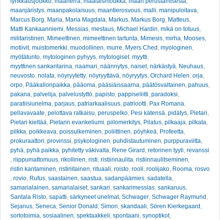
lynkkausjoukko
,
maaherra
,
maalaismoukka
,
maan perustamisesta
,
maanjäristys
,
maanpakolaisuus
,
maantierosvous
,
malli
,
manipuloitava
,
Marcus Borg
,
Maria
,
Maria Magdala
,
Markus
,
Markus Borg
,
Matteus
,
Matti Kankaanniemi
,
Messias
,
mestaus
,
Michael Hardin
,
mikä on totuus
,
militaristinen
,
Mimeettinen
,
mimeettinen tartunta
,
Mimesis
,
mirha
,
Mooses
,
motiivit
,
muistomerkki
,
muodollinen
,
murre
,
Myers Ched
,
myologinen
,
myötätunto
,
mytologinen pyhyys
,
mytologiset
,
myytti
,
myyttinen sankaritarina
,
naamari
,
näännytys
,
naiset
,
närkästyä
,
Neuhaus
,
neuvosto
,
nolata
,
nöyryytetty
,
nöyryyttävä
,
nöyryytys
,
Orchard Helen
,
orja
,
orpo
,
Pääkallonpaikka
,
pääoma
,
pääsiäissaarna
,
päätösvaltainen
,
pahuus
,
pakana
,
palvelija
,
palvelustyttö
,
papisto
,
pappiseliitti
,
paradoksi
,
paratiisiunelma
,
parjaus
,
patriarkaalisuus
,
patriootti
,
Pax Romana
,
pellavavaate
,
pelottava ratkaisu
,
peruspelko
,
Pesi kätensä
,
pidätys
,
Pietari
,
Pietari kieltää
,
Pietarin evankeliumi
,
piilomerkitys
,
Pilatus
,
pilkaaja
,
pilkata
,
pilkka
,
poikkeava
,
poissulkeminen
,
poliittinen
,
pöyhkeä
,
Profeetta
,
prokuraattori
,
provinssi
,
psykologinen
,
puhdistautuminen
,
purppuraviitta
,
pyhä
,
pyhä paikka
,
pyhitetty väkivalta
,
Rene Girard
,
retorinen tyyli
,
revanssi
,
riippumattomuus
,
rikollinen
,
risti
,
ristiinnaulita
,
ristiinnaulitseminen
,
ristin kantaminen
,
ristiriitainen
,
rituaali
,
roisto
,
rooli
,
roolijako
,
Rooma
,
rosvo
,
rovio
,
Rufus
,
saastainen
,
saastua
,
sadanpäämies
,
sadatella
,
samarialainen
,
samarialaiset
,
sankari
,
sankarimessias
,
sankaruus
,
Santala Risto
,
sapatti
,
särkyneet unelmat
,
Schwager
,
Schwager Raymund
,
Sejanus
,
Seneca
,
Senior Donald
,
Simon
,
skandaali
,
Sören Kierkegaard
,
sortotoimia
,
sosiaalinen
,
spektaakkeli
,
spontaani
,
synoptikot
,