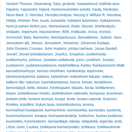
Gordon Thomas
,
Greenberg. Gary
,
groteski
,
haaskalinnut
,
hallinta-alue
,
häpäisy
,
hapanviini
,
häpeä
,
hasmonealaisten palatsi
,
hauta
,
häväistys
,
Heim Mark. S
,
Herodes
,
Herodes Antipas
,
Herzog II. William R
,
hierarkia
,
hirttää
,
Holmen Tom
,
huuto Jumalalle
,
hylätyksi tuleminen
,
hylkääminen
,
hyvä ja pahan tiedon puu
,
idumealaiset
,
ihailu
,
illuusio
,
ilmoitustaulu
,
imitaatio
,
imperiumi
,
impulsiivinen
,
INRI
,
instituutio
,
ironia
,
ironisoi
,
ironisointi
,
Italia
,
Itsemurha
,
itseohjautuvuus
,
itsevaltainen
,
Jaakob
,
Jano
,
Jeesuksen äiti
,
Jeesus
,
Jerusalem
,
Johannes
,
Johannes Kastaja
,
John Dominic Crossan
,
John Hopkins
,
johtaa harhaan
,
Jonas Gardell
,
Joosef
,
Joosef arimatialainen
,
Josefus
,
Josephus
,
joukkohauta
,
joukkomurha
,
julmuus
,
Jumalan valtakunta
,
juoru
,
juridinen
,
Juudas
,
juutalainen
,
juutalaisvastaisuus
,
kadehdittava
,
Kaifas
,
Kankaanniemi Matti
,
kansallismielisyys
,
kansan vihollinen
,
kantelukirje
,
kapinoida
,
kärsimysnäytelmä
,
katarsis
,
kateellinen
,
kateellinen kilpailu
,
kateus
,
katkera itku
,
katumus
,
kauhukampansa
,
kauna
,
keisari
,
kerjäläinen
,
kerrontatyyli
,
kettu
,
kidutus
,
Kierkegaard
,
kilpailu
,
kirota
,
kivittäminen
,
klaani
,
kollektiivinen intuitio
,
kollektiivinen väkivalta
,
kompassi
,
koominen
,
korkein johto
,
korkein tuomari
,
korppi
,
kosto
,
koston uskonto
,
Krainion
,
Kreikka
,
krusifiksi
,
Kukon laulu
,
kummitustarina
,
kunnia
,
kunnialliset hautajaiset
,
kunnianhimo
,
kunniavelka
,
kunnioitus
,
kuolema
,
kuolemantuomio
,
kuoppa
,
kurinpalautuskirje
,
kutsumus
,
kuulua joukkoon
,
kuulustelu
,
Kyreneläinen
,
lainopettajat
,
lakeija
,
lakipykälä
,
legenda
,
leski
,
Libya
,
lumo
,
Luukas
,
lynkkaava kansanjoukko
,
lynkkaus
,
lynkkaushenki
,