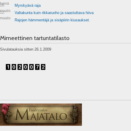
heinä
16.
Myrskyävä raja
maalis
12.
Valtakunta kuin rikkaruoho ja saastuttava hiiva
maalis
Rajojen hämmentäjä ja sisäpiirin kiusaukset.
Mimeettinen tartuntatilasto
Sivulatauksia sitten 26.1.2009