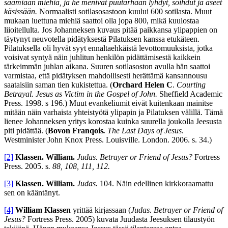
saamiaan miehiä, ja he menivät puutarhaan lyhdyt, soihdut ja aseet
käsissään.
Normaalisti sotilasosastoon kuului 600 sotilasta. Muut
mukaan luettuna miehiä saattoi olla jopa 800, mikä kuulostaa
liioitellulta. Jos Johanneksen kuvaus pitää paikkansa ylipappien on
täytynyt neuvotella pidätyksestä Pilatuksen kanssa etukäteen.
Pilatuksella oli hyvät syyt ennaltaehkäistä levottomuuksista, jotka
voisivat syntyä näin juhlitun henkilön pidättämisestä kaikkein
tärkeimmän juhlan aikana. Suuren sotilasoston avulla hän saattoi
varmistaa, että pidätyksen mahdollisesti herättämä kansannousu
saataisiin saman tien kukistettua. (
Orchard Helen C
.
Courting
Betrayal. Jesus as Victim in the Gospel of John.
Sheffield Academic
Press. 1998. s 196.) Muut evankeliumit eivät kuitenkaan mainitse
mitään näin varhaista yhteistyötä ylipapin ja Pilatuksen välillä. Tämä
lienee Johanneksen yritys korostaa kuinka suurella joukolla Jeesusta
piti pidättää. (
Bovon Franqois
.
The Last Days of Jesus
.
Westminister John Knox Press. Louisville. London. 2006. s. 34.)
[2]
Klassen. William.
Judas. Betrayer or Friend of Jesus?
Fortress
Press. 2005. s
.
88, 108, 111, 112.
[3]
Klassen. William.
Judas.
104. Näin edellinen kirkkoraamattu
sen on kääntänyt.
[4]
William Klassen
yrittää kirjassaan (
Judas.
Betrayer or Friend of
Jesus?
Fortress Press. 2005) kuvata Juudasta Jeesuksen tilaustyön