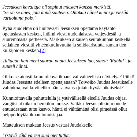
Jeesuksen kavaltaja oli sopinut miesten kanssa merkistä:
’Se on se mies, jota minä suutelen. Ottakaa hänet kiinni ja viekää
vartioituna pois.’
Pyhä suudelma oli luultavasti Jeesuksen opettama käytäntö
opetuslasten kesken, intiimi viesti uudenlaisesta veljeydestä ja
suuremmasta perheestä. Markuksen aikaisen seurakunnan keskellä
sellainen viestitti yhteenkuuluvuutta ja solidaarisuutta saman tien
kulkijoiden kesken.
[2]
Tultuaan hän meni suoraa päätä Jeesuksen luo, sanoi: ’Rabbi!’, ja
suuteli häntä.
Oliko se aidosti kunnioittava ilmaus vai valheellista näyttelyä? Pitikö
Juudas Jeesusta edelleen opettajanaan? Toivoiko Juudas Jeesukselle
vahinkoa, vai kuvitteliko hän saavansa jotain hyvää aikaiseksi?
Kunnioittavalla puhuttelulla ja ystävällisellä eleellä Juudas ohjasi
vangitsijat oikean henkilön luokse. Vaikka Jeesus olikin monelle
entuudestaan tuttu kasvo, häntä ei välttämättä olisi pimeässä ollut
helppo löytää ilman tunnistajaa.
Matteuksen mukaan Jeesus vastasi Juudakselle:
’Ystävä, tätä varten sinä olet tullut.’