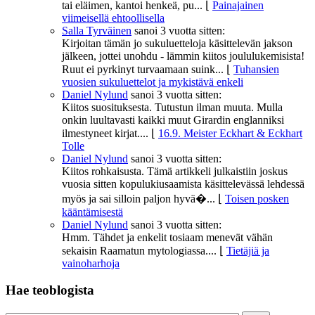
tai eläimen, kantoi henkeä, pu...
⌊
Painajainen
viimeisellä ehtoollisella
Salla Tyrväinen
sanoi
3 vuotta sitten:
Kirjoitan tämän jo sukuluetteloja käsittelevän jakson
jälkeen, jottei unohdu - lämmin kiitos joululukemisista!
Ruut ei pyrkinyt turvaamaan suink...
⌊
Tuhansien
vuosien sukuluettelot ja mykistävä enkeli
Daniel Nylund
sanoi
3 vuotta sitten:
Kiitos suosituksesta. Tutustun ilman muuta. Mulla
onkin luultavasti kaikki muut Girardin englanniksi
ilmestyneet kirjat....
⌊
16.9. Meister Eckhart & Eckhart
Tolle
Daniel Nylund
sanoi
3 vuotta sitten:
Kiitos rohkaisusta. Tämä artikkeli julkaistiin joskus
vuosia sitten kopulukiusaamista käsittelevässä lehdessä
myös ja sai silloin paljon hyvä�...
⌊
Toisen posken
kääntämisestä
Daniel Nylund
sanoi
3 vuotta sitten:
Hmm. Tähdet ja enkelit tosiaam menevät vähän
sekaisin Raamatun mytologiassa....
⌊
Tietäjiä ja
vainoharhoja
Hae teoblogista