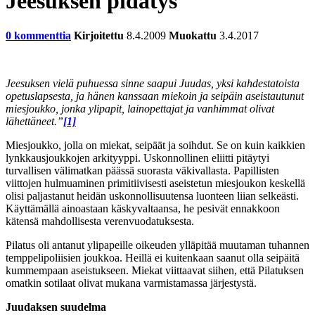
Jeesuksen pidätys
0 kommenttia
Kirjoitettu
8.4.2009
Muokattu
3.4.2017
Jeesuksen vielä puhuessa sinne saapui Juudas, yksi kahdestatoista
opetuslapsesta, ja hänen kanssaan miekoin ja seipäin aseistautunut
miesjoukko, jonka ylipapit, lainopettajat ja vanhimmat olivat
lähettäneet.”
[1]
Miesjoukko, jolla on miekat, seipäät ja soihdut. Se on kuin kaikkien
lynkkausjoukkojen arkityyppi. Uskonnollinen eliitti pitäytyi
turvallisen välimatkan päässä suorasta väkivallasta. Papillisten
viittojen hulmuaminen primitiivisesti aseistetun miesjoukon keskellä
olisi paljastanut heidän uskonnollisuutensa luonteen liian selkeästi.
Käyttämällä ainoastaan käskyvaltaansa, he pesivät ennakkoon
kätensä mahdollisesta verenvuodatuksesta.
Pilatus oli antanut ylipapeille oikeuden ylläpitää muutaman tuhannen
temppelipoliisien joukkoa. Heillä ei kuitenkaan saanut olla seipäitä
kummempaan aseistukseen. Miekat viittaavat siihen, että Pilatuksen
omatkin sotilaat olivat mukana varmistamassa järjestystä.
Juudaksen suudelma