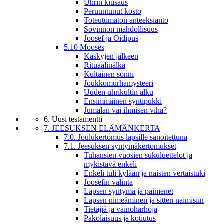
Uhrin kiusaus
Peruuntunut kosto
Toteutumaton anteeksianto
Sovinnon mahdollisuus
Joosef ja Oidipus
5.10 Mooses
Käskyjen jälkeen
Rituaalinälkä
Kultainen sonni
Joukkomurhamysteeri
Uuden uhrikultin alku
Ensimmäinen syntipukki
Jumalan vai ihmisen viha?
6. Uusi testamentti
7. JEESUKSEN ELÄMÄNKERTA
7.0. Joulukertomus lapsille sanoitettuna
7.1. Jeesuksen syntymäkertomukset
Tuhansien vuosien sukuluettelot ja
mykistävä enkeli
Enkeli tuli kylään ja naisten vertaistuki
Joosefin valinta
Lapsen syntymä ja paimenet
Lapsen nimeäminen ja sitten naimisiin
Tietäjiä ja vainoharhoja
Pakolaisuus ja kotiutus