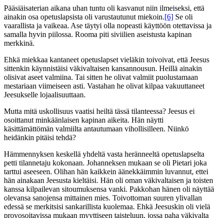
Pääsiäisaterian aikana uhan tuntu oli kasvanut niin ilmeiseksi, että
ainakin osa opetuslapsista oli varustautunut miekoin.
[6]
Se oli
vaarallista ja vaikeaa. Ase täytyi olla nopeasti käyttöön otettavissa ja
samalla hyvin piilossa. Rooma piti siviilien aseistusta kapinan
merkkinä.
Ehkä miekkaa kantaneet opetuslapset vieläkin toivoivat, että Jeesus
sittenkin käynnistäisi väkivaltaisen kansannousun. Heillä ainakin
olisivat aseet valmiina. Tai sitten he olivat valmiit puolustamaan
mestariaan viimeiseen asti. Vastahan he olivat kilpaa vakuuttaneet
Jeesukselle lojaalisuuttaan.
Mutta mitä uskollisuus vaatisi heiltä tässä tilanteessa? Jeesus ei
osoittanut minkäänlaisen kapinan aikeita. Hän näytti
käsittämättömän valmiilta antautumaan vihollisilleen. Niinkö
heidänkin pitäisi tehdä?
Hämmennyksen keskellä yhdeltä vasta heränneeltä opetuslapselta
petti tilannetaju kokonaan. Johanneksen mukaan se oli Pietari joka
tarttui aseeseen. Olihan hän kaikkein äänekkäimmin luvannut, ettei
hän ainakaan Jeesusta kieltäisi. Hän oli oman väkivaltaisen ja toisten
kanssa kilpailevan sitoumuksensa vanki. Pakkohan hänen oli näyttää
olevansa sanojensa mittainen mies. Toivottoman suuren ylivallan
edessä se merkitsisi sankarillista kuolemaa. Ehkä Jeesuskin oli vielä
provosoitavissa mukaan myyttiseen taisteluun, jossa paha väkivalta