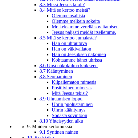
8.3 Miksi Jeesus kuoli?
8.4 Mitä se kertoo meistä?
Olemme osallisia
Olemme melkein sokeita
Me keksimme verellä sovittamisen
Jeesus paljasti meidät itsellemme.
8.5 Mitä se kertoo Jumalasta?
Hän on uhrautuva
Hän on väkivallaton
Hän on Jeesuksen näköinen
Kohtaamme hänet uhrissa
8.6 Uusi näkökulma kaikkeen
8.7 Kääntyminen
8.8 Seuraaminen
Kilpailematon mimesis
Positiivinen mimesis
Mitä Jeesus tekisi?
8.9 Uhraamisen loppu
Uhrin puolustaminen
Uhrin kääntymys
Sodasta sovintoon
8.10 Yhteisyyden alku
9. Muiden kertomuksia
9.1 Syntinen nainen
10. Keskiaika