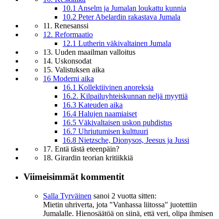
10.1 Anselm ja Jumalan loukattu kunnia
10.2 Peter Abelardin rakastava Jumala
11. Renesanssi
12. Reformaatio
12.1 Lutherin väkivaltainen Jumala
13. Uuden maailman valloitus
14. Uskonsodat
15. Valistuksen aika
16 Moderni aika
16.1 Kollektiivinen anoreksia
16.2. Kilpailuyhteiskunnan neljä myyttiä
16.3 Kateuden aika
16.4 Halujen naamiaiset
16.5 Väkivaltaisen uskon puhdistus
16.7 Uhriutumisen kulttuuri
16.8 Nietzsche, Dionysos, Jeesus ja Jussi
17. Entä tästä eteenpäin?
18. Girardin teorian kritiikkiä
Viimeisimmät kommentit
Salla Tyrväinen
sanoi
2 vuotta sitten:
Mietin uhriverta, jota "Vanhassa liitossa" juotettiin
Jumalalle. Hienosäätöä on siinä, että veri, olipa ihmisen