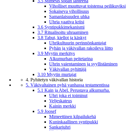
3.5 Mimesis sodan lähteenä
Viholliset muuttuvat toistensa peilikuviksi
Sokaiseva vihollisuus
Samanlaisuuden uhka
Uhria vaativa kriisi
3.6 Syntipukkimekanismi
3.7 Ritualisoitu uhraaminen
3.8 Tabut, kiellot ja käskyt
Uhrikultuurin perinnönkantajat
Pyhän ja väkivallan rakoileva liitto
3.9 Myytin merkitys
Alkumurhan peitetarina
Uhrin vaientaminen ja syyllistäminen
Väkivallan pyhittäjä
3.10 Myytin murtajat
4. Pyhitetyn väkivallan historia
5. Väkivaltainen pyhä vanhassa testamentissa
5.1 Kain ja Abel. Perustava alkumurha.
Uhri joka ei toiminut
Veljeskateus
Kainin merkki
5.9 Joosef
Mimeettinen kilpailukehä
Kuninkaallinen syntipukki
Sankariuhri