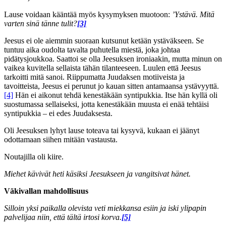
Lause voidaan kääntää myös kysymyksen muotoon:
’Ystävä. Mitä
varten sinä tänne tulit?
[3]
Jeesus ei ole aiemmin suoraan kutsunut ketään ystäväkseen. Se
tuntuu aika oudolta tavalta puhutella miestä, joka johtaa
pidätysjoukkoa. Saattoi se olla Jeesuksen ironiaakin, mutta minun on
vaikea kuvitella sellaista tähän tilanteeseen. Luulen että Jeesus
tarkoitti mitä sanoi. Riippumatta Juudaksen motiiveista ja
tavoitteista, Jeesus ei perunut jo kauan sitten antamaansa ystävyyttä.
[4]
Hän ei aikonut tehdä kenestäkään syntipukkia. Itse hän kyllä oli
suostumassa sellaiseksi, jotta kenestäkään muusta ei enää tehtäisi
syntipukkia – ei edes Juudaksesta.
Oli Jeesuksen lyhyt lause toteava tai kysyvä, kukaan ei jäänyt
odottamaan siihen mitään vastausta.
Noutajilla oli kiire.
Miehet kävivät heti käsiksi Jeesukseen ja vangitsivat hänet.
Väkivallan mahdollisuus
Silloin yksi paikalla olevista veti miekkansa esiin ja iski ylipapin
palvelijaa niin, että tältä irtosi korva.
[5]