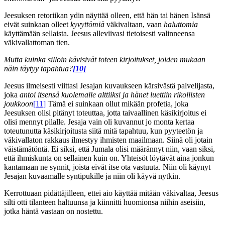
Jeesuksen retoriikan ydin näyttää olleen, että hän tai hänen Isänsä
eivät suinkaan olleet
kyvyttömiä
väkivaltaan, vaan
haluttomia
käyttämään sellaista. Jeesus alleviivasi tietoisesti valinneensa
väkivallattoman tien.
Mutta kuinka silloin kävisivät toteen kirjoitukset, joiden mukaan
näin täytyy tapahtua?
[10]
Jeesus ilmeisesti viittasi Jesajan kuvaukseen kärsivästä palvelijasta,
joka
antoi itsensä kuolemalle alttiiksi ja hänet luettiin rikollisten
joukkoon
[11]
Tämä ei suinkaan ollut mikään profetia, joka
Jeesuksen olisi pitänyt toteuttaa, jotta taivaallinen käsikirjoitus ei
olisi mennyt pilalle. Jesaja vain oli kuvannut jo monta kertaa
toteutunutta käsikirjoitusta siitä mitä tapahtuu, kun pyyteetön ja
väkivallaton rakkaus ilmestyy ihmisten maailmaan. Siinä oli jotain
väistämätöntä. Ei siksi, että Jumala olisi määrännyt niin, vaan siksi,
että ihmiskunta on sellainen kuin on. Yhteisöt löytävät aina jonkun
kantamaan ne synnit, joista eivät itse ota vastuuta. Niin oli käynyt
Jesajan kuvaamalle syntipukille ja niin oli käyvä nytkin.
Kerrottuaan pidättäjilleen, ettei aio käyttää mitään väkivaltaa, Jeesus
silti otti tilanteen haltuunsa ja kiinnitti huomionsa niihin aseisiin,
jotka häntä vastaan on nostettu.