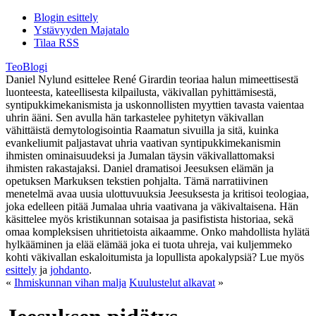
Blogin esittely
Ystävyyden Majatalo
Tilaa RSS
TeoBlogi
Daniel Nylund esittelee René Girardin teoriaa halun mimeettisestä
luonteesta, kateellisesta kilpailusta, väkivallan pyhittämisestä,
syntipukkimekanismista ja uskonnollisten myyttien tavasta vaientaa
uhrin ääni. Sen avulla hän tarkastelee pyhitetyn väkivallan
vähittäistä demytologisointia Raamatun sivuilla ja sitä, kuinka
evankeliumit paljastavat uhria vaativan syntipukkimekanismin
ihmisten ominaisuudeksi ja Jumalan täysin väkivallattomaksi
ihmisten rakastajaksi. Daniel dramatisoi Jeesuksen elämän ja
opetuksen Markuksen tekstien pohjalta. Tämä narratiivinen
menetelmä avaa uusia ulottuvuuksia Jeesuksesta ja kritisoi teologiaa,
joka edelleen pitää Jumalaa uhria vaativana ja väkivaltaisena. Hän
käsittelee myös kristikunnan sotaisaa ja pasifistista historiaa, sekä
omaa kompleksisen uhritietoista aikaamme. Onko mahdollista hylätä
hylkääminen ja elää elämää joka ei tuota uhreja, vai kuljemmeko
kohti väkivallan eskaloitumista ja lopullista apokalypsiä? Lue myös
esittely
ja
johdanto
.
«
Ihmiskunnan vihan malja
Kuulustelut alkavat
»