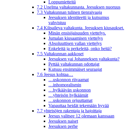
Loppumietteitä
7.2 Unelma valtakunnasta. Jeesuksen nuoruus
7.3 Valtakunnan tulinen tienraivaaja
Jeesuksen identiteetti ja kutsumus
vahvistuu
7.4 Kilpaileva valtakunta. Jeesuksen kiusaukset.
Minän ensisijaisuuden viettelys.
Jumalan kiusaamisen viettelys
Absoluuttisen vallan viettelys
Enkeleitä ja perkeleitä, onko heitä?
7.5 Valtakunnan aakkoset
Jeesuksen vai Johanneksen valtakunta?
Pettää valtakunnan odottajat
Kutsuu ensimmäiset seuraajat
7.6 Jeesus kohtaa…
…uskonnon riivaamat
…inhomoralismin
…hylkäävän uskonnon
…yhteisön hylkäämät
…uskonnon orjuuttamat
Vapauttaa heidät tekemään hyvää
7.7 yhteisöjen rakentaja ja hajoittaja
Jeesus valitsee 12 olemaan kanssaan
Jeesuksen naiset
Jeesuksen perhe