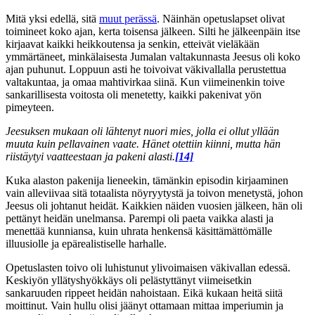
Mitä yksi edellä, sitä
muut perässä
. Näinhän opetuslapset olivat
toimineet koko ajan, kerta toisensa jälkeen. Silti he jälkeenpäin itse
kirjaavat kaikki heikkoutensa ja senkin, etteivät vieläkään
ymmärtäneet, minkälaisesta Jumalan valtakunnasta Jeesus oli koko
ajan puhunut. Loppuun asti he toivoivat väkivallalla perustettua
valtakuntaa, ja omaa mahtivirkaa siinä. Kun viimeinenkin toive
sankarillisesta voitosta oli menetetty, kaikki pakenivat yön
pimeyteen.
Jeesuksen mukaan oli lähtenyt nuori mies, jolla ei ollut yllään
muuta kuin pellavainen vaate. Hänet otettiin kiinni, mutta hän
riistäytyi vaatteestaan ja pakeni alasti.
[14]
Kuka alaston pakenija lieneekin, tämänkin episodin kirjaaminen
vain alleviivaa sitä totaalista nöyryytystä ja toivon menetystä, johon
Jeesus oli johtanut heidät. Kaikkien näiden vuosien jälkeen, hän oli
pettänyt heidän unelmansa. Parempi oli paeta vaikka alasti ja
menettää kunniansa, kuin uhrata henkensä käsittämättömälle
illuusiolle ja epärealistiselle harhalle.
Opetuslasten toivo oli luhistunut ylivoimaisen väkivallan edessä.
Keskiyön yllätyshyökkäys oli pelästyttänyt viimeisetkin
sankaruuden rippeet heidän nahoistaan. Eikä kukaan heitä siitä
moittinut. Vain hullu olisi jäänyt ottamaan mittaa imperiumin ja