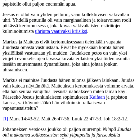
papistolle ollut paljon enemmän apua.
Jeesus ei ollut vain yhden petturin, vaan kollektiivisen väkivallan
uhri. Yhdellä petturilla oli vain marginaalinen ja toisarvoinen rooli
pitkässä kertomuksessa, joka kuvaa väkivaltaisten ristiriitojen
kulminoitumista
uhriutta vaativaksi kriisiksi
.
Markus ja Matteus eivät kertomuksessaan tietenkään vapauta
Juudasta omasta vastuustaan. Eivät he myöskään korota hänen
yksilöllistä vastuutaan yli muiden. Juudaksen petos on vain yksi
vinjetti evankelistojen tavassa kuvata erilaisten yksilöiden osuutta
itseään suuremmasta dynamiikasta, joka aina johtaa jonkun
uhraamiseen.
Markus ei mainitse Juudasta hänen tulonsa jälkeen lainkaan. Juudas
vain katoaa näyttämöltä. Matteuksen kertomuksesta voimme arvata,
että hän seuraa vangittua Jeesusta nähdäkseen miten tämän käy:
Pääseekö Jeesus jonkinlaiseen sopimukseen
Kaifaan
ja papiston
kanssa, vai käynnistääkö hän vihdoinkin ratkaisevan
vapautustaistelun?
[1]
Mark 14:43-52. Matt 26:47-56. Luuk 22:47-53. Joh 18:2-12.
Johanneksen versiossa joukko oli paljon suurempi:
Niinpä Juudas
otti mukaansa sotilasosaston sekä ylipapeilta ja fariseuksilta