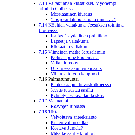
7.13 Valtakunnan kiusaukset. Myöhempi
toiminta Galileassa
Messiaaninen kiusaus
”Jos joku tahtoo seurata minua…”
7.14 Köyhien valtakunta. Jeesuksen toiminta
Juudeassa
Kaifas. Täydellinen poliitikko
Lapset ja valtakunta
Rikkaat ja valtakunta
7.15 Viimeinen matka Jerusalemiin
Kolmas puhe kuolemasta
Vallan lumous
Uusi messiaaninen kiusaus
Vihan ja toivon kaupunki
7.16 Palmusunnuntai
Pilatus saapuu hevoskulkueessa
Jeesus ratsastaa aasilla
Pyhitetyn väkivallan keskus
7.17 Maanantai
Rosvojen luolassa
7.18 Tiistai
Velvoittava anteeksianto
Kenen valtuuksilla?
Kostava Jumala?
Mikä keisarille kuuluu?