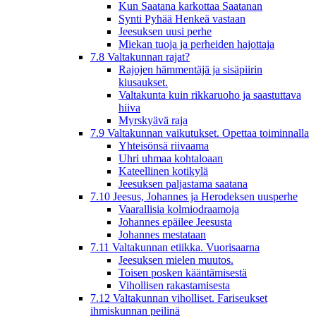
Kun Saatana karkottaa Saatanan
Synti Pyhää Henkeä vastaan
Jeesuksen uusi perhe
Miekan tuoja ja perheiden hajottaja
7.8 Valtakunnan rajat?
Rajojen hämmentäjä ja sisäpiirin
kiusaukset.
Valtakunta kuin rikkaruoho ja saastuttava
hiiva
Myrskyävä raja
7.9 Valtakunnan vaikutukset. Opettaa toiminnalla
Yhteisönsä riivaama
Uhri uhmaa kohtaloaan
Kateellinen kotikylä
Jeesuksen paljastama saatana
7.10 Jeesus, Johannes ja Herodeksen uusperhe
Vaarallisia kolmiodraamoja
Johannes epäilee Jeesusta
Johannes mestataan
7.11 Valtakunnan etiikka. Vuorisaarna
Jeesuksen mielen muutos.
Toisen posken kääntämisestä
Vihollisen rakastamisesta
7.12 Valtakunnan viholliset. Fariseukset
ihmiskunnan peilinä