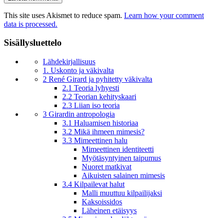
This site uses Akismet to reduce spam.
Learn how your comment
data is processed.
Sisällysluettelo
Lähdekirjallisuus
1. Uskonto ja väkivalta
2 René Girard ja pyhitetty väkivalta
2.1 Teoria lyhyesti
2.2 Teorian kehityskaari
2.3 Liian iso teoria
3 Girardin antropologia
3.1 Haluamisen historiaa
3.2 Mikä ihmeen mimesis?
3.3 Mimeettinen halu
Mimeettinen identiteetti
Myötäsyntyinen taipumus
Nuoret matkivat
Aikuisten salainen mimesis
3.4 Kilpailevat halut
Malli muuttuu kilpailijaksi
Kaksoissidos
Läheinen etäisyys