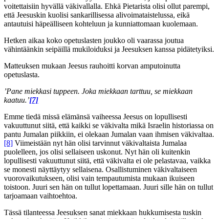
voitettaisiin hyvällä väkivallalla. Ehkä Pietarista olisi ollut parempi,
että Jeesuskin kuolisi sankarillisessa alivoimataistelussa, eikä
antautuisi häpeälliseen kohteluun ja kunniattomaan kuolemaan.
Hetken aikaa koko opetuslasten joukko oli vaarassa joutua
vähintäänkin seipäillä mukiloiduksi ja Jeesuksen kanssa pidätetyiksi.
Matteuksen mukaan Jeesus rauhoitti korvan amputoinutta
opetuslasta.
’Pane miekkasi tuppeen. Joka miekkaan tarttuu, se miekkaan
kaatuu.’
[7]
Emme tiedä missä elämänsä vaiheessa Jeesus on lopullisesti
vakuuttunut siitä, että kaikki se väkivalta mikä Israelin historiassa on
pantu Jumalan piikkiin, ei olekaan Jumalan vaan ihmisen väkivaltaa.
[8]
Viimeistään nyt hän olisi tarvinnut väkivaltaista Jumalaa
puolelleen, jos olisi sellaiseen uskonut. Nyt hän oli kuitenkin
lopullisesti vakuuttunut siitä, että väkivalta ei ole pelastavaa, vaikka
se monesti näyttäytyy sellaisena. Osallistuminen väkivaltaiseen
vuorovaikutukseen, olisi vain tempautumista mukaan ikuiseen
toistoon. Juuri sen hän on tullut lopettamaan. Juuri sille hän on tullut
tarjoamaan vaihtoehtoa.
Tässä tilanteessa Jeesuksen sanat miekkaan hukkumisesta tuskin