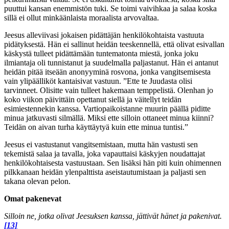
puuttui kansan enemmistön tuki. Se toimi vaivihkaa ja salaa koska
sillä ei ollut minkäänlaista moraalista arvovaltaa.
Jeesus alleviivasi jokaisen pidättäjän henkilökohtaista vastuuta
pidätyksestä. Hän ei sallinut heidän teeskennellä, että olivat esivallan
käskystä tulleet pidättämään tuntematonta miestä, jonka joku
ilmiantaja oli tunnistanut ja suudelmalla paljastanut. Hän ei antanut
heidän pitää itseään anonyyminä rosvona, jonka vangitsemisesta
vain ylipäälliköt kantaisivat vastuun. ”Ette te Juudasta olisi
tarvinneet. Olisitte vain tulleet hakemaan temppelistä. Olenhan jo
koko viikon päivittäin opettanut siellä ja väitellyt teidän
esimiestennekin kanssa. Vartiopaikoistanne muurin päällä piditte
minua jatkuvasti silmällä. Miksi ette silloin ottaneet minua kiinni?
Teidän on aivan turha käyttäytyä kuin ette minua tuntisi.”
Jeesus ei vastustanut vangitsemistaan, mutta hän vastusti sen
tekemistä salaa ja tavalla, joka vapauttaisi käskyjen noudattajat
henkilökohtaisesta vastuustaan. Sen lisäksi hän piti kuin ohimennen
pilkkanaan heidän ylenpalttista aseistautumistaan ja paljasti sen
takana olevan pelon.
Omat pakenevat
Silloin ne, jotka olivat Jeesuksen kanssa, jättivät hänet ja pakenivat.
[13]