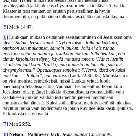
tekijänä. Hänen mukaansa Jeesus tässä tilanteessa antaa
hyväksyntänä ja kiitoksensa hyvin suoritetusta tehtävästä. Vaikka
Klassenin teos muuten on erittäin perusteellinen ja hyvin
dokumentoitu, en pidä hänen tulkintaansa tältä osin uskottavana.
[5]
Mark 14:47.
[6]
Luukkaan mukaan osittainen aseistautuminen oli Jeesuksen oma
idea:
”Silloin Jeesus sanoi: ”Nyt on toisin. Jolla on kukkaro,
ottakoon sen mukaansa, samoin laukun. Jolla ei ole rahaa,
myyköön viitan päältään ja ostakoon miekan. Sillä tietäkää, että
tämän kirjoituksen täytyy käydä minussa toteen: ’Hänet luettiin
rikollisten joukkoon.’ Kaikki, mitä minusta on lausuttu, saa nyt
täyttymyksensä.” Opetuslapset sanoivat: ”Herra, tässä on kaksi
miekkaa.” ”Riittää”, hän vastasi.
(Luuk 22:36-38.) Minusta tämä
on yksi monista esimerkeistä, missä Luukas yrittää luoda
näennäisprofetaalisia siltoja Vanhaan Testamenttiin. Ikään kuin
Jeesuksen olisi pitänyt hankkia rikostodisteita roomalaisille vain
saadakseen jonkun vanhan testamentin jakeen näyttämään
ennustukselta hänestä. Kaksi sotilaallisesti merkityksetöntä miekkaa
tarvittiin muka vain täydentämään jotain kuvitteellista käsikirjoitusta.
Ei kuulosta uskottavalta.
[7]
Matt 26:52.
[8]
Nelson – Pallmeyer Jack.
Jesus against Christianity.