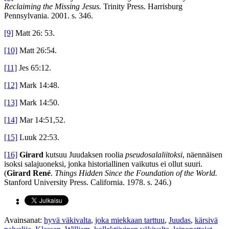
Reclaiming the Missing Jesus.
Trinity Press. Harrisburg
Pennsylvania. 2001. s. 346.
[9]
Matt 26: 53.
[10]
Matt 26:54.
[11]
Jes 65:12.
[12]
Mark 14:48.
[13]
Mark 14:50.
[14]
Mar 14:51,52.
[15]
Luuk 22:53.
[16]
Girard
kutsuu Juudaksen roolia
pseudosalaliitoksi
, näennäisen
isoksi salajuoneksi, jonka historiallinen vaikutus ei ollut suuri.
(
Girard René
.
Things Hidden Since the Foundation of the World.
Stanford University Press. California. 1978. s. 246.)
Avainsanat:
hyvä väkivalta
,
joka miekkaan tarttuu
,
Juudas
,
kärsivä