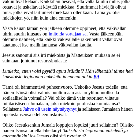
vakuuttivat ketään. Kaikkihan tiesivät, että valta kuului niille, jotka
osaavat ja uskaltavat käyttää miekkaa. Suurimmat häviäjät olivat
niitä, jotka eivät tarttuneet miekkaan ollenkaan. Tämä yö olisi
miekkojen yö, niin kuin aina ennenkin.
Vasta kauan tämän yön jälkeen olemme oppineet, että väkivallan
uhrin suurin kiusaus on
imitoida sortajaansa
. Vasta jälkeenpäin
olemme nähneet, että kaikki väkivallalle rakennetut vallat ovat
kaatuneet itse mallintamansa väkivallan kautta.
Jeesus sanoutui siis irti miekoista ja Matteuksen mukaan se ei
suinkaan johtunut resurssipulasta:
Luuletko, etten voisi pyytää apua Isältäni? Hän lähettäisi tänne heti
kaksitoista legioonaa enkeleitä ja enemmänkin.
[9]
Tämä oli hämmentävä puheenvuoro. Uskoiko Jeesus todella, että
hänen Isänsä olisi valmis puuttumaan asiaan yliluonnollisella
sotilaallisella voimalla? Vai oliko tämä vain retorinen viittaus
militaristiseen Jumalaan, joka miekoin puolustaa kunniaansa?
Sellaisena
Jahve oli usein näyttäytynyt
ja sellaiseen Jumalaan hänen
opetuslapsensa edelleen uskoivat.
Oliko Jeesuksenkin Jumala loppujen lopuksi juuri sellainen? Olisiko
hänen Isänsä todella lähettänyt
’kaksitoista legioonaa enkeleitä ja
enemmänkin’
jos Jeesus olisi sitä pyytänyt?