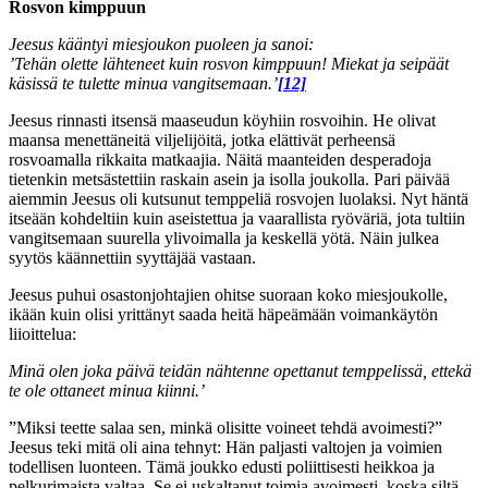
Rosvon kimppuun
Jeesus kääntyi miesjoukon puoleen ja sanoi:
’Tehän olette lähteneet kuin rosvon kimppuun! Miekat ja seipäät
käsissä te tulette minua vangitsemaan.’
[12]
Jeesus rinnasti itsensä maaseudun köyhiin rosvoihin. He olivat
maansa menettäneitä viljelijöitä, jotka elättivät perheensä
rosvoamalla rikkaita matkaajia. Näitä maanteiden desperadoja
tietenkin metsästettiin raskain asein ja isolla joukolla. Pari päivää
aiemmin Jeesus oli kutsunut temppeliä rosvojen luolaksi. Nyt häntä
itseään kohdeltiin kuin aseistettua ja vaarallista ryöväriä, jota tultiin
vangitsemaan suurella ylivoimalla ja keskellä yötä. Näin julkea
syytös käännettiin syyttäjää vastaan.
Jeesus puhui osastonjohtajien ohitse suoraan koko miesjoukolle,
ikään kuin olisi yrittänyt saada heitä häpeämään voimankäytön
liioittelua:
Minä olen joka päivä teidän nähtenne opettanut temppelissä, ettekä
te ole ottaneet minua kiinni.’
”Miksi teette salaa sen, minkä olisitte voineet tehdä avoimesti?”
Jeesus teki mitä oli aina tehnyt: Hän paljasti valtojen ja voimien
todellisen luonteen. Tämä joukko edusti poliittisesti heikkoa ja
pelkurimaista valtaa. Se ei uskaltanut toimia avoimesti, koska siltä