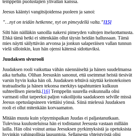
temppelin puolustajien ylivallan kanssa.
Jeesus kääntyi vangitsijoidensa puoleen ja sanoi:
”…nyt on teidän hetkenne, nyt on pimeydellä valta.”
[15]
Silti hän näilläkin sanoilla nakersi pimeyden valtojen itseluottamusta.
Ehkä tämä hetki ei sittenkään ollut täysin heidän hallussaan. Tämä
mies näytti säilyttävän arvonsa ja jonkun salaperäisen vallan tunnun
vielä silloinkin, kun hän ojensi kätensä sidottaviksi.
Juudaksen sivurooli
Juudaksen rooli vaikuttaa vähän näennäiseltä ja hänen suudelmansa
aika turhalta. Olihan Jeesuskin sanonut, että useimmat heistä tiesivät
varsin hyvin kuka hän oli. Juudaksen tehtävä näyttää keinotekoisen
teatraaliselta ja hänen tekonsa merkitys tapahtumien kulkuun
suhteellisen pieneltä.
[16]
Temppelin suurella esikunnalla olisi
varmasti ollut tarpeeksi paljon vakoilijoita saadakseen selville missä
Jeesus opetuslapsineen viettäisi yönsä. Siinä mielessä Juudaksen
rooli ei ollut mitenkään korvaamaton.
Mitään muuta kuin yöpymispaikan Juudas ei paljastanutkaan.
Tulevissa kuulusteluissa hän ei todistanut Jeesusta vastaan millään
lailla. Hän olisi voinut antaa Jeesuksen pyrkimyksistä ja opetuksista
hyvinkin vahingollisia lausuntoja. Sellaisesta yhteistyöstä olisi