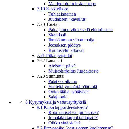
Manipuloidun lesken ropo
7.19 Keskiviikko
Tuhlaajanainen
Juudaksen ”kavallus”
7.20 Torstai
Painajainen viimeisellä ehtoollisella
Skandaali
Ihmiskunnan vihan malja
Jeesuksen pidätys
Kuulustelut alkavat
7.21 Pitkä perjantai
7.22 Lauantai
Ateismin päivä
Muistokirjoitus Juudaksesta
7.23 Sunnuntai
Palatkaa alkuun
Voi teitä ymmärtämättömiä
Onko täällä syötävää?
Salajuonia
8 Kysymyksiä ja vastausyrityksiä
8.1 Kuka tappoi Jeesuksen?
Roomalaiset vai juutalaiset?
Jumalako tappoi tai tapatti?
Olitko sinä siellä?
8.2 Provosoiko Jeesus oman kuolemansa?