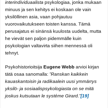
interindividuaalista
psykologiaa, jonka mukaan
minuus ja sen kehitys ei koskaan ole vain
yksilöllinen asia, vaan pohjautuu
vuorovaikutukseen toisten kanssa. Tämä
perusajatus ei sinänsä kuulosta uudelta, mutta
he vievät sen paljon pidemmälle kuin
psykologian valtavirta siihen mennessä oli
tehnyt.
Psykohistorioitsija
Eugene Webb
arvioi kirjan
tätä osaa sanomalla:
”Ranskan kaikkein
kauaskantoisin ja radikaalein uusi ymmärrys
yksilö- ja sosiaalispsykologiasta on se mitä
joskus kutsutaan le systéme Girard.”
[19]