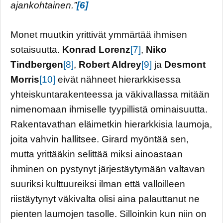
ajankohtainen.”
[6]
Monet muutkin yrittivät ymmärtää ihmisen
sotaisuutta.
Konrad Lorenz
[7]
,
Niko
Tindbergen
[8]
,
Robert Aldrey
[9]
ja
Desmont
Morris
[10]
eivät nähneet hierarkkisessa
yhteiskuntarakenteessa ja väkivallassa mitään
nimenomaan ihmiselle tyypillistä ominaisuutta.
Rakentavathan eläimetkin hierarkkisia laumoja,
joita vahvin hallitsee. Girard myöntää sen,
mutta yrittääkin selittää miksi ainoastaan
ihminen on pystynyt järjestäytymään valtavan
suuriksi kulttuureiksi ilman että valloilleen
riistäytynyt väkivalta olisi aina palauttanut ne
pienten laumojen tasolle. Silloinkin kun niin on