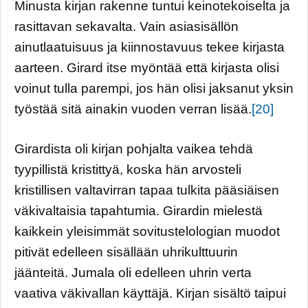
Minusta kirjan rakenne tuntui keinotekoiselta ja
rasittavan sekavalta. Vain asiasisällön
ainutlaatuisuus ja kiinnostavuus tekee kirjasta
aarteen. Girard itse myöntää että kirjasta olisi
voinut tulla parempi, jos hän olisi jaksanut yksin
työstää sitä ainakin vuoden verran lisää.
[20]
Girardista oli kirjan pohjalta vaikea tehdä
tyypillistä kristittyä, koska hän arvosteli
kristillisen valtavirran tapaa tulkita pääsiäisen
väkivaltaisia tapahtumia. Girardin mielestä
kaikkein yleisimmät sovitustelologian muodot
pitivät edelleen sisällään uhrikulttuurin
jäänteitä. Jumala oli edelleen uhrin verta
vaativa väkivallan käyttäjä. Kirjan sisältö taipui