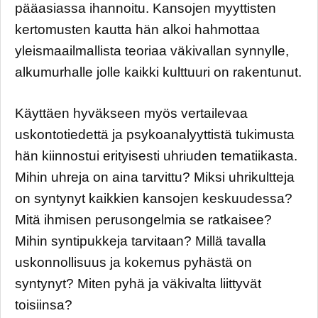
pääasiassa ihannoitu. Kansojen myyttisten
kertomusten kautta hän alkoi hahmottaa
yleismaailmallista teoriaa väkivallan synnylle,
alkumurhalle jolle kaikki kulttuuri on rakentunut.
Käyttäen hyväkseen myös vertailevaa
uskontotiedettä ja psykoanalyyttistä tukimusta
hän kiinnostui erityisesti uhriuden tematiikasta.
Mihin uhreja on aina tarvittu? Miksi uhrikultteja
on syntynyt kaikkien kansojen keskuudessa?
Mitä ihmisen perusongelmia se ratkaisee?
Mihin syntipukkeja tarvitaan? Millä tavalla
uskonnollisuus ja kokemus pyhästä on
syntynyt? Miten pyhä ja väkivalta liittyvät
toisiinsa?