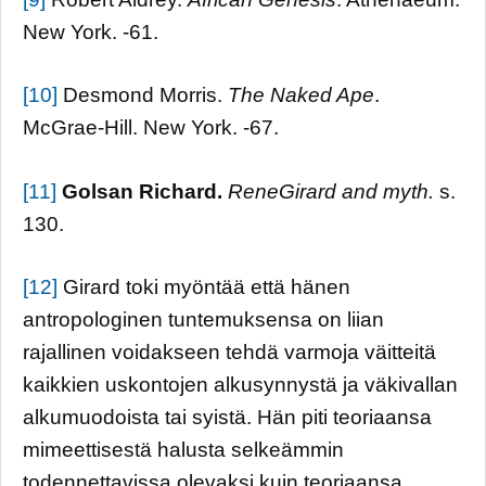
New York. -61.
[10]
Desmond Morris.
The Naked Ape
.
McGrae-Hill. New York. -67.
[11]
Golsan Richard.
ReneGirard and myth.
s.
130.
[12]
Girard toki myöntää että hänen
antropologinen tuntemuksensa on liian
rajallinen voidakseen tehdä varmoja väitteitä
kaikkien uskontojen alkusynnystä ja väkivallan
alkumuodoista tai syistä. Hän piti teoriaansa
mimeettisestä halusta selkeämmin
todennettavissa olevaksi kuin teoriaansa