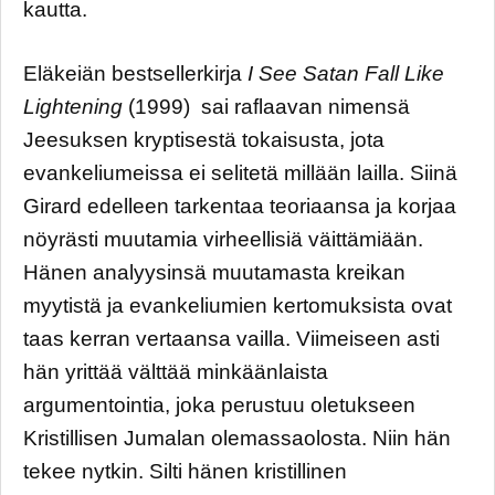
kautta.
Eläkeiän bestsellerkirja
I See Satan Fall Like
Lightening
(1999) sai raflaavan nimensä
Jeesuksen kryptisestä tokaisusta, jota
evankeliumeissa ei selitetä millään lailla. Siinä
Girard edelleen tarkentaa teoriaansa ja korjaa
nöyrästi muutamia virheellisiä väittämiään.
Hänen analyysinsä muutamasta kreikan
myytistä ja evankeliumien kertomuksista ovat
taas kerran vertaansa vailla. Viimeiseen asti
hän yrittää välttää minkäänlaista
argumentointia, joka perustuu oletukseen
Kristillisen Jumalan olemassaolosta. Niin hän
tekee nytkin. Silti hänen kristillinen