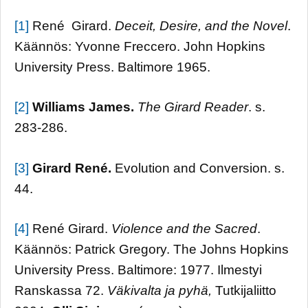
[1]
René Girard.
Deceit, Desire, and the Novel
.
Käännös: Yvonne Freccero. John Hopkins
University Press. Baltimore 1965.
[2]
Williams James.
The Girard Reader
. s.
283-286.
[3]
Girard René.
Evolution and Conversion. s.
44.
[4]
René Girard.
Violence and the Sacred
.
Käännös: Patrick Gregory. The Johns Hopkins
University Press. Baltimore: 1977. Ilmestyi
Ranskassa 72.
Väkivalta ja pyhä,
Tutkijaliitto