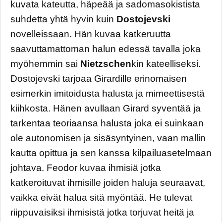
kuvata kateutta, häpeää ja sadomasokistista
suhdetta yhtä hyvin kuin
Dostojevski
novelleissaan. Hän kuvaa katkeruutta
saavuttamattoman halun edessä tavalla joka
myöhemmin sai
Nietzschen
kin kateelliseksi.
Dostojevski tarjoaa Girardille erinomaisen
esimerkin imitoidusta halusta ja mimeettisestä
kiihkosta. Hänen avullaan Girard syventää ja
tarkentaa teoriaansa halusta joka ei suinkaan
ole autonomisen ja sisäsyntyinen, vaan mallin
kautta opittua ja sen kanssa kilpailuasetelmaan
johtava. Feodor kuvaa ihmisiä jotka
katkeroituvat ihmisille joiden haluja seuraavat,
vaikka eivät halua sitä myöntää. He tulevat
riippuvaisiksi ihmisistä jotka torjuvat heitä ja