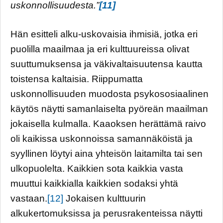
uskonnollisuudesta.”
[11]
Hän esitteli alku-uskovaisia ihmisiä, jotka eri
puolilla maailmaa ja eri kulttuureissa olivat
suuttumuksensa ja väkivaltaisuutensa kautta
toistensa kaltaisia. Riippumatta
uskonnollisuuden muodosta psykososiaalinen
käytös näytti samanlaiselta pyöreän maailman
jokaisella kulmalla. Kaaoksen herättämä raivo
oli kaikissa uskonnoissa samannäköistä ja
syyllinen löytyi aina yhteisön laitamilta tai sen
ulkopuolelta. Kaikkien sota kaikkia vasta
muuttui kaikkialla kaikkien sodaksi yhtä
vastaan.
[12]
Jokaisen kulttuurin
alkukertomuksissa ja perusrakenteissa näytti