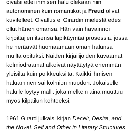
oivalsi ettei ihmisen halu olekaan niin
autonominen kuin romantikot ja
Freud
olivat
kuvitelleet. Oivallus ei Girardin mielestä edes
ollut hänen omansa. Hän vain havainnoi
kirjoittajien itsensä läpikäymää prosessia, jossa
he heräävät huomaamaan oman halunsa
muilta opituksi. Näiden kirjailijoiden kuvaamat
kolmiodraamat alkoivat näyttäytyä enemmän
yleisiltä kuin poikkeuksilta. Kaikki ihmisen
haluaminen sai kolmion muodon. Jokaiselle
halulle löytyy malli, joka melkein aina muuttuu
myös kilpailun kohteeksi.
1961 Girard julkaisi kirjan
Deceit, Desire, and
the Novel. Self and Other in Literary Structures.