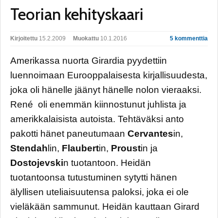
Teorian kehityskaari
Kirjoitettu
15.2.2009
Muokattu
10.1.2016
5 kommenttia
Amerikassa nuorta Girardia pyydettiin
luennoimaan Eurooppalaisesta kirjallisuudesta,
joka oli hänelle jäänyt hänelle nolon vieraaksi.
René oli enemmän kiinnostunut juhlista ja
amerikkalaisista autoista. Tehtäväksi anto
pakotti hänet paneutumaan
Cervantes
in,
Stendah
lin,
Flaubert
in,
Proust
in ja
Dostojevski
n tuotantoon. Heidän
tuotantoonsa tutustuminen sytytti hänen
älyllisen uteliaisuutensa paloksi, joka ei ole
vieläkään sammunut. Heidän kauttaan Girard