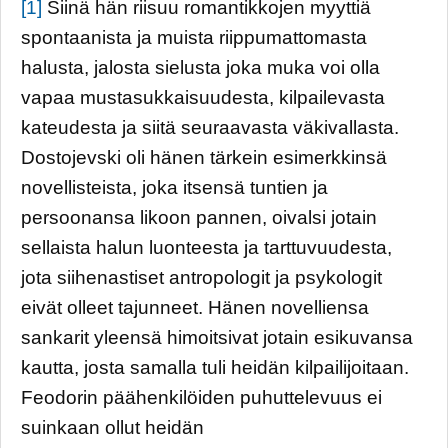
[1]
Siinä hän riisuu romantikkojen myyttiä
spontaanista ja muista riippumattomasta
halusta, jalosta sielusta joka muka voi olla
vapaa mustasukkaisuudesta, kilpailevasta
kateudesta ja siitä seuraavasta väkivallasta.
Dostojevski oli hänen tärkein esimerkkinsä
novellisteista, joka itsensä tuntien ja
persoonansa likoon pannen, oivalsi jotain
sellaista halun luonteesta ja tarttuvuudesta,
jota siihenastiset antropologit ja psykologit
eivät olleet tajunneet. Hänen novelliensa
sankarit yleensä himoitsivat jotain esikuvansa
kautta, josta samalla tuli heidän kilpailijoitaan.
Feodorin päähenkilöiden puhuttelevuus ei
suinkaan ollut heidän