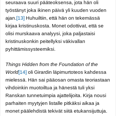
seuraava suuri pääteoksensa, jota hän oli
työstänyt joka ikinen päivä yli kuuden vuoden
ajan.
[13]
Huhuiltiin, että hän on tekemässä
kirjaa kristinuskosta. Monet odottivat, että se
olisi murskaava analyysi, joka paljastaisi
kristinuskonkin peitellyksi väkivallan
pyhittämissysteemiksi.
Things Hidden from the Foundation of the
World
[14]
oli Girardin läpimurtoteos kahdessa
mielessä. Hän sai pääosan omasta teoriastaan
vihdoinkin muotoiltua ja hänestä tuli yksi
Ranskan tunnetuimpia ajattelijoita. Kirja nousi
parhaiten myytyjen listalle pitkäksi aikaa ja
monet päälehdistä tekivät siitä etukansijuttuja.