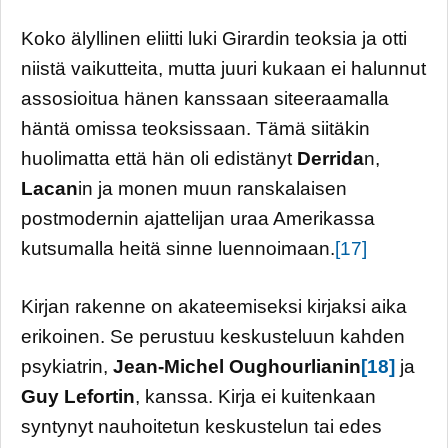
Koko älyllinen eliitti luki Girardin teoksia ja otti
niistä vaikutteita, mutta juuri kukaan ei halunnut
assosioitua hänen kanssaan siteeraamalla
häntä omissa teoksissaan. Tämä siitäkin
huolimatta että hän oli edistänyt
Derrida
n,
Lacan
in ja monen muun ranskalaisen
postmodernin ajattelijan uraa Amerikassa
kutsumalla heitä sinne luennoimaan.
[17]
Kirjan rakenne on akateemiseksi kirjaksi aika
erikoinen. Se perustuu keskusteluun kahden
psykiatrin,
Jean-Michel Oughourlianin
[18]
ja
Guy Lefortin
, kanssa. Kirja ei kuitenkaan
syntynyt nauhoitetun keskustelun tai edes