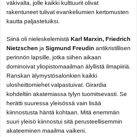
väkivalta, jolle kaikki kulttuurit olivat
rakentuneet tulivat evankeliumien kertomusten
kautta paljastetuiksi.
Siinä oli nieleskelemistä
Karl Marxin, Friedrich
Nietzschen
ja
Sigmund Freudin
antikristillisen
perinnön lapsille, jotka siihen aikaan
dominoivat yliopistomaailman älyllistä ilmapiiriä.
Ranskan älymystösalonkien kaikki
ulosheittomiehet valpastuivat. Girardia
kohdeltiin akatemiassa tylyn tuomitsevasti. Se
herätti suuressa yleisössä vain lisää
kiinnostusta häntä kohtaan. Mitä enemmän
suuri yleisö kiinnostui sitä perusteellisemmin
akateeminen maailma vaikeni.