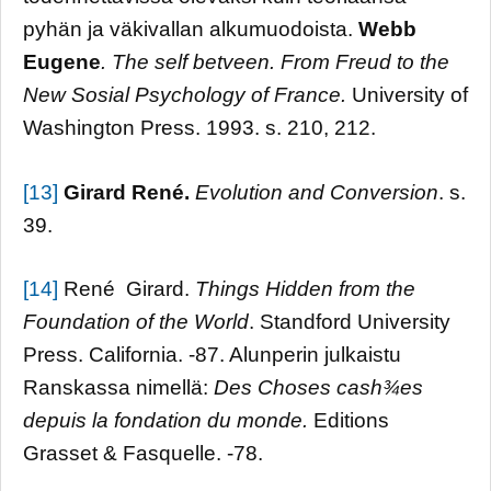
pyhän ja väkivallan alkumuodoista.
Webb
Eugene
. The self betveen. From Freud to the
New Sosial Psychology of
France
.
University of
Washington Press. 1993. s. 210, 212.
[13]
Girard René.
Evolution and Conversion
. s.
39.
[14]
René Girard.
Things Hidden from the
Foundation of the World
. Standford University
Press. California. -87. Alunperin julkaistu
Ranskassa nimellä:
Des Choses cash
¾
es
depuis la fondation du monde.
Editions
Grasset & Fasquelle. -78.