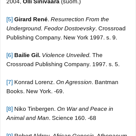
2004,
Olli Sinivaara
(suom.)
[5]
Girard René
.
Resurrection From the
Underground.
Feodor
Dostoevsky
. Crossroad
Publishing Company. New York 1997. s. 9.
[6]
Bailie Gil.
Violence Unveiled.
The
Crossroad Publishing Company. 1997. s. 5.
[7]
Konrad Lorenz.
On Agression
. Bantman
Books. New York. -69.
[8]
Niko Tinbergen.
On War and Peace in
Animal and
Man
. Science 160. -68
[9]
Robert Aldrey.
African Genesis
. Athenaeum.