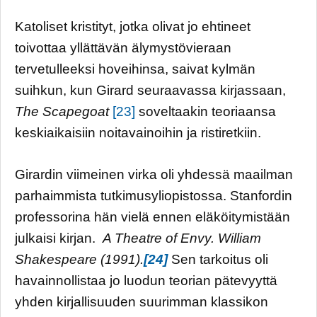
Katoliset kristityt, jotka olivat jo ehtineet
toivottaa yllättävän älymystövieraan
tervetulleeksi hoveihinsa, saivat kylmän
suihkun, kun Girard seuraavassa kirjassaan,
The Scapegoat
[23]
soveltaakin teoriaansa
keskiaikaisiin noitavainoihin ja ristiretkiin.
Girardin viimeinen virka oli yhdessä maailman
parhaimmista tutkimusyliopistossa. Stanfordin
professorina hän vielä ennen eläköitymistään
julkaisi kirjan.
A Theatre of Envy. William
Shakespeare (1991).
[24]
Sen tarkoitus oli
havainnollistaa jo luodun teorian pätevyyttä
yhden kirjallisuuden suurimman klassikon