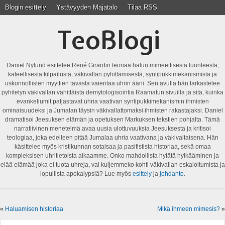
Blogin esittely
Ystävyyden Majatalo
Tilaa RSS
TeoBlogi
Daniel Nylund esittelee René Girardin teoriaa halun mimeettisestä luonteesta,
kateellisesta kilpailusta, väkivallan pyhittämisestä, syntipukkimekanismista ja
uskonnollisten myyttien tavasta vaientaa uhrin ääni. Sen avulla hän tarkastelee
pyhitetyn väkivallan vähittäistä demytologisointia Raamatun sivuilla ja sitä, kuinka
evankeliumit paljastavat uhria vaativan syntipukkimekanismin ihmisten
ominaisuudeksi ja Jumalan täysin väkivallattomaksi ihmisten rakastajaksi. Daniel
dramatisoi Jeesuksen elämän ja opetuksen Markuksen tekstien pohjalta. Tämä
narratiivinen menetelmä avaa uusia ulottuvuuksia Jeesuksesta ja kritisoi
teologiaa, joka edelleen pitää Jumalaa uhria vaativana ja väkivaltaisena. Hän
käsittelee myös kristikunnan sotaisaa ja pasifistista historiaa, sekä omaa
kompleksisen uhritietoista aikaamme. Onko mahdollista hylätä hylkääminen ja
elää elämää joka ei tuota uhreja, vai kuljemmeko kohti väkivallan eskaloitumista ja
lopullista apokalypsiä? Lue myös
esittely
ja
johdanto
.
«
Haluamisen historiaa
Mikä ihmeen mimesis?
»