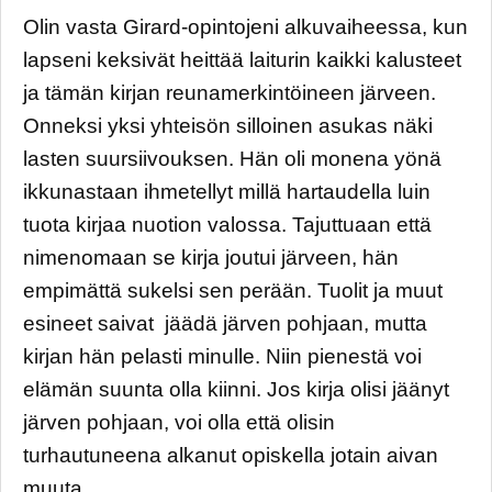
Olin vasta Girard-opintojeni alkuvaiheessa, kun
lapseni keksivät heittää laiturin kaikki kalusteet
ja tämän kirjan reunamerkintöineen järveen.
Onneksi yksi yhteisön silloinen asukas näki
lasten suursiivouksen. Hän oli monena yönä
ikkunastaan ihmetellyt millä hartaudella luin
tuota kirjaa nuotion valossa. Tajuttuaan että
nimenomaan se kirja joutui järveen, hän
empimättä sukelsi sen perään. Tuolit ja muut
esineet saivat jäädä järven pohjaan, mutta
kirjan hän pelasti minulle. Niin pienestä voi
elämän suunta olla kiinni. Jos kirja olisi jäänyt
järven pohjaan, voi olla että olisin
turhautuneena alkanut opiskella jotain aivan
muuta.