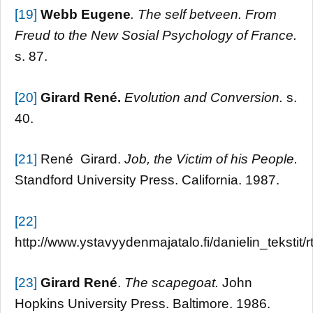
[19]
Webb Eugene
. The self betveen. From
Freud to the New Sosial Psychology of
France
.
s. 87.
[20]
Girard René.
Evolution and Conversion.
s.
40.
[21]
René Girard.
Job, the Victim of his People.
Standford University Press. California. 1987.
[22]
http://www.ystavyydenmajatalo.fi/danielin_tekstit/r
[23]
Girard René
.
The scapegoat.
John
Hopkins University Press. Baltimore. 1986.