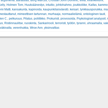
:
argumentti
,
Barabbas
,
Borg Marcus
,
Crossan John Dominic
,
eliitti
,
evankeliumi
,
elly
,
Holmen Tom
,
Huutoäänestys
,
intuitio
,
johtohahmo
,
joukkoliike
,
Kaifas
,
kammo
mi Matti
,
kansakunta
,
kapinoida
,
kaupunkilaisväestö
,
keisari
,
lynkkausporukka
,
ma
mestauttanut
,
mimeettisen tartunnan
,
murhaaja
,
normaalielämä
,
ontologinen tauti
,
len C.
,
pelkuruus
,
Pilatus
,
poliitikko
,
Prokuristi
,
provosoida
,
Psykologiset analyysit
,
us
,
Ristiinnaulitse
,
ruoskinta
,
Sankarirooli
,
terroristi
,
työtön
,
tyranni
,
uhraamalla
,
va
väkivalta
,
verenhukka
,
Wroe Ann
,
yksinvaltias