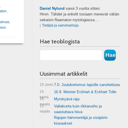
,
Daniel Nylund
sanoi
3 vuotta sitten:
aton
,
Hmm. Tähdet ja enkelit tosiaam menevät vähän
sekaisin Raamatun mytologiassa....
rahvas
,
⌊
Tietäjiä ja vainoharhoja
kaus
,
Hae teoblogista
Uusimmat artikkelit
19. joulu
7.0. Joulukertomus lapsille sanoitettuna
15.
16.9. Meister Eckhart & Eckhart Tolle
heinä
16.
Myrskyävä raja
maalis
12.
Valtakunta kuin rikkaruoho ja
maalis
saastuttava hiiva
Rajojen hämmentäjä ja sisäpiirin
kiusaukset.