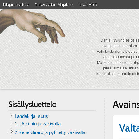
Blogin esittely
Ystävyyden Majatalo
Tilaa RSS
Daniel Nylund esittelee
syntipukkimekanismist
vähittäistä demytologisoi
ominaisuudeksi ja Ju
Markuksen tekstien pohja
pitää Jumalaa uhria v
kompleksisen uhritietois
Avain
Sisällysluettelo
Lähdekirjallisuus
1. Uskonto ja väkivalta
Valt
2 René Girard ja pyhitetty väkivalta