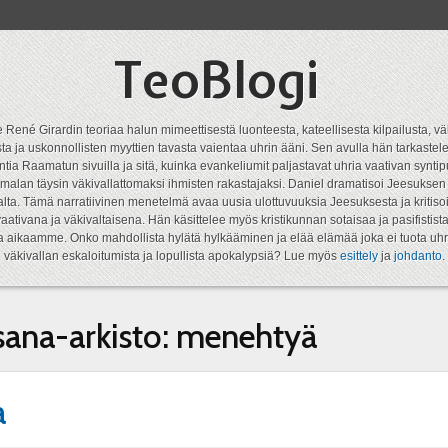
TeoBlogi
 René Girardin teoriaa halun mimeettisestä luonteesta, kateellisesta kilpailusta, vä
a ja uskonnollisten myyttien tavasta vaientaa uhrin ääni. Sen avulla hän tarkastele
ntia Raamatun sivuilla ja sitä, kuinka evankeliumit paljastavat uhria vaativan syn
malan täysin väkivallattomaksi ihmisten rakastajaksi. Daniel dramatisoi Jeesukse
lta. Tämä narratiivinen menetelmä avaa uusia ulottuvuuksia Jeesuksesta ja kritisoi
aativana ja väkivaltaisena. Hän käsittelee myös kristikunnan sotaisaa ja pasifistist
ta aikaamme. Onko mahdollista hylätä hylkääminen ja elää elämää joka ei tuota uhr
väkivallan eskaloitumista ja lopullista apokalypsiä? Lue myös
esittely
ja
johdanto
.
sana-arkisto:
menehtyä
a