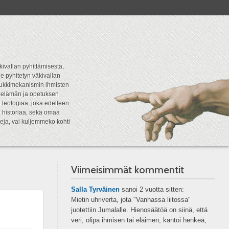
kivallan pyhittämisestä,
e pyhitetyn väkivallan
tipukkimekanismin ihmisten
n elämän ja opetuksen
 teologiaa, joka edelleen
a historiaa, sekä omaa
eja, vai kuljemmeko kohti
Viimeisimmät kommentit
Salla Tyrväinen
sanoi
2 vuotta sitten:
Mietin uhriverta, jota "Vanhassa liitossa"
juotettiin Jumalalle. Hienosäätöä on siinä, että
veri, olipa ihmisen tai eläimen, kantoi henkeä,