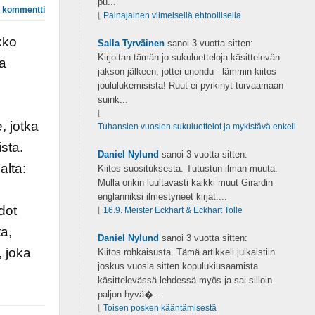
pu...
 kommentti
⌊
Painajainen viimeisellä ehtoollisella
kko
Salla Tyrväinen
sanoi
3 vuotta sitten:
Kirjoitan tämän jo sukuluetteloja käsittelevän
ta
jakson jälkeen, jottei unohdu - lämmin kiitos
joululukemisista! Ruut ei pyrkinyt turvaamaan
suink...
⌊
, jotka
Tuhansien vuosien sukuluettelot ja mykistävä enkeli
sta.
Daniel Nylund
sanoi
3 vuotta sitten:
alta:
Kiitos suosituksesta. Tutustun ilman muuta.
Mulla onkin luultavasti kaikki muut Girardin
englanniksi ilmestyneet kirjat....
dot
⌊
16.9. Meister Eckhart & Eckhart Tolle
a,
Daniel Nylund
sanoi
3 vuotta sitten:
, joka
Kiitos rohkaisusta. Tämä artikkeli julkaistiin
joskus vuosia sitten kopulukiusaamista
käsittelevässä lehdessä myös ja sai silloin
paljon hyvä�...
⌊
Toisen posken kääntämisestä