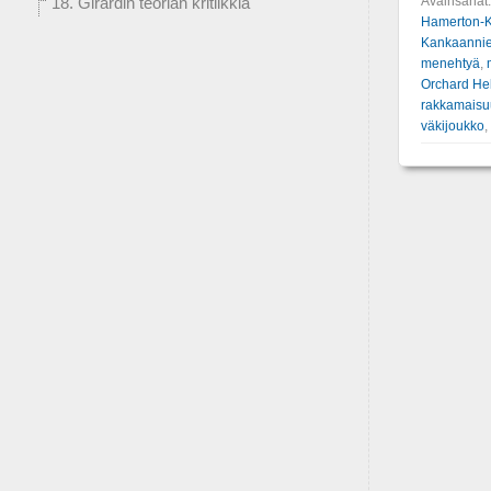
Avainsanat
18. Girardin teorian kritiikkiä
Hamerton-K
Kankaannie
menehtyä
,
Orchard He
rakkamaisu
väkijoukko
,