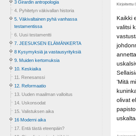
3 Girardin antropologia
Kirjoitettu
8
4. Pyhitetyn väkivallan historia
Kaikki 
5. Väkivaltainen pyhä vanhassa
testamentissa
valitsi 
6. Uusi testamentti
vastust
7. JEESUKSEN ELÄMÄNKERTA
johdonm
8 Kysymyksiä ja vastausyrityksiä
annettav
9. Muiden kertomuksia
uskalsi
10. Keskiaika
Sellais
11. Renesanssi
’Mitä mi
12. Reformaatio
kuninka
13. Uuden maailman valloitus
olivat 
14. Uskonsodat
papisto
15. Valistuksen aika
uskalta
16 Moderni aika
17. Entä tästä eteenpäin?