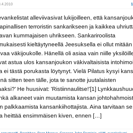
.4.2010
1
evankelistat alleviivasivat lukijoilleen, että kansanjou
kapinallisen terroristin sankarikseen ja kaikkea uhriut
avan kummajaisen uhrikseen. Sankariroolista
ukaisesti kieltäytyneellä Jeesuksella ei ollut mitään
aa väkijoukolle. Hänellä oli asiaa vain niille yksilöille
vat astua ulos kansanjoukon väkivaltaisista intohimoi
ia ei tästä porukasta löytynyt. Vielä Pilatus kysyi kans
nä sitten teen tälle, jota te sanotte juutalaisten
aksi?’ He huusivat: ’Ristiinnaulitse!’[1] Lynkkaushuu
ehkä alkaneet vain muutamista kansan johtohahmoist
n palkkaamista kansankiihottajista. Aina tarvitaan se
a heittää ensimmäisen kiven, ennen […]