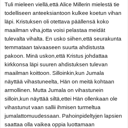
Tuli mieleen viellä,että Alice Millerin mielestä tie
todelliseen anteeksiantoon kulkee koetun vihan
läpi. Kristuksen oli otettava päällensä koko
maailman viha,jotta voisi pelastaa meidät
tulevalta vihalta. En usko siihen,että seurakunta
temmataan taivaaseen suurta ahdistusta
pakoon. Minä uskon,että Kristus johdattaa
kirkkonsa läpi suuren ahdistuksen tulevan
maailman koittoon. Silloinkin,kun Jumala
näyttää vihastuneelta, Hän on meitä kohtaan
armollinen. Mutta Jumala on vihastunein
silloin,kun näyttää siltä,ettei Hän ollenkaan ole
vihastunut vaan sallii ihmisen turmeltua
jumalattomuudessaan. Pahoinpideltyjen lapsien
saattaa olla vaikea oppia luottamaan