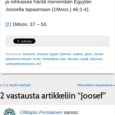
ja rohkaisee häntä menemään Egyptiin
Joosefia tapaamaan (1Moos.) 46:1-4).
[2]
1Moos. 37 – 50.
Avainsanat:
Abraham
,
draama
,
Egypti
,
Genesis
,
Jaakob
,
jahve
,
Joosef
,
kateellinen kilpailu
,
kosto
,
mimeettinen halu
,
Mooses
,
myytti
,
Salomon
,
syntipukkimekanismi
,
uhri
«
3.11 Myytin murtajat
Mimeettinen kilpailukehä
»
2 vastausta artikkeliin “Joosef”
Ollitapio Pursiainen
sanoo: