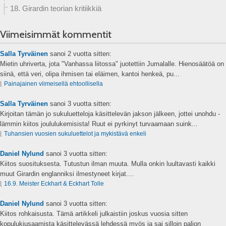
18. Girardin teorian kritiikkiä
Viimeisimmät kommentit
Salla Tyrväinen
sanoi
2 vuotta sitten:
Mietin uhriverta, jota "Vanhassa liitossa" juotettiin Jumalalle. Hienosäätöä on
siinä, että veri, olipa ihmisen tai eläimen, kantoi henkeä, pu...
⌊
Painajainen viimeisellä ehtoollisella
Salla Tyrväinen
sanoi
3 vuotta sitten:
Kirjoitan tämän jo sukuluetteloja käsittelevän jakson jälkeen, jottei unohdu -
lämmin kiitos joululukemisista! Ruut ei pyrkinyt turvaamaan suink...
⌊
Tuhansien vuosien sukuluettelot ja mykistävä enkeli
Daniel Nylund
sanoi
3 vuotta sitten:
Kiitos suosituksesta. Tutustun ilman muuta. Mulla onkin luultavasti kaikki
muut Girardin englanniksi ilmestyneet kirjat....
⌊
16.9. Meister Eckhart & Eckhart Tolle
Daniel Nylund
sanoi
3 vuotta sitten:
Kiitos rohkaisusta. Tämä artikkeli julkaistiin joskus vuosia sitten
kopulukiusaamista käsittelevässä lehdessä myös ja sai silloin paljon