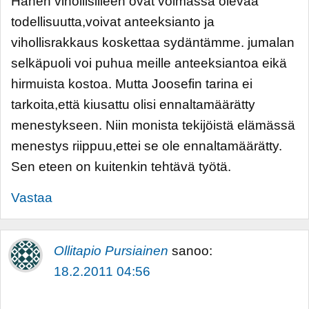
Hänen vihollisilleen ovat voimassa olevaa
todellisuutta,voivat anteeksianto ja
vihollisrakkaus koskettaa sydäntämme. jumalan
selkäpuoli voi puhua meille anteeksiantoa eikä
hirmuista kostoa. Mutta Joosefin tarina ei
tarkoita,että kiusattu olisi ennaltamäärätty
menestykseen. Niin monista tekijöistä elämässä
menestys riippuu,ettei se ole ennaltamäärätty.
Sen eteen on kuitenkin tehtävä työtä.
Vastaa
Ollitapio Pursiainen
sanoo:
18.2.2011 04:56