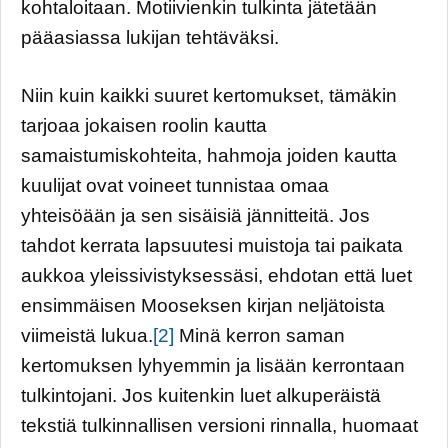
kohtaloitaan. Motiivienkin tulkinta jätetään
pääasiassa lukijan tehtäväksi.
Niin kuin kaikki suuret kertomukset, tämäkin
tarjoaa jokaisen roolin kautta
samaistumiskohteita, hahmoja joiden kautta
kuulijat ovat voineet tunnistaa omaa
yhteisöään ja sen sisäisiä jännitteitä. Jos
tahdot kerrata lapsuutesi muistoja tai paikata
aukkoa yleissivistyksessäsi, ehdotan että luet
ensimmäisen Mooseksen kirjan neljätoista
viimeistä lukua.
[2]
Minä kerron saman
kertomuksen lyhyemmin ja lisään kerrontaan
tulkintojani. Jos kuitenkin luet alkuperäistä
tekstiä tulkinnallisen versioni rinnalla, huomaat