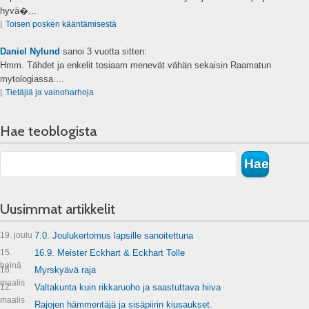
hyvä�...
⌊
Toisen posken kääntämisestä
Daniel Nylund
sanoi
3 vuotta sitten:
Hmm. Tähdet ja enkelit tosiaam menevät vähän sekaisin Raamatun
mytologiassa....
⌊
Tietäjiä ja vainoharhoja
Hae teoblogista
Uusimmat artikkelit
19. joulu
7.0. Joulukertomus lapsille sanoitettuna
15.
16.9. Meister Eckhart & Eckhart Tolle
heinä
16.
Myrskyävä raja
maalis
12.
Valtakunta kuin rikkaruoho ja saastuttava hiiva
maalis
Rajojen hämmentäjä ja sisäpiirin kiusaukset.