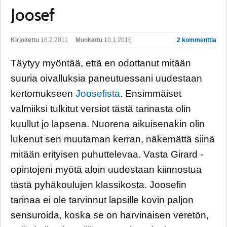
Joosef
Kirjoitettu
16.2.2011
Muokattu
10.1.2016
2 kommenttia
Täytyy myöntää, että en odottanut mitään
suuria oivalluksia paneutuessani uudestaan
kertomukseen
Joosefista
. Ensimmäiset
valmiiksi tulkitut versiot tästä tarinasta olin
kuullut jo lapsena. Nuorena aikuisenakin olin
lukenut sen muutaman kerran, näkemättä siinä
mitään erityisen puhuttelevaa. Vasta Girard -
opintojeni myötä aloin uudestaan kiinnostua
tästä pyhäkoulujen klassikosta. Joosefin
tarinaa ei ole tarvinnut lapsille kovin paljon
sensuroida, koska se on harvinaisen veretön,