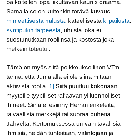
paikoitellen jopa liikuttavan kaunis draama.
Samalla se on kuitenkin terävä kuvaus
mimeettisestä halusta
, kateellisesta
kilpailusta
,
syntipukin tarpeesta
, uhrista joka ei
suostunutkaan rooliinsa ja kostosta joka
melkein toteutui.
Tämä on myös siitä poikkeuksellinen VT:n
tarina, että Jumalalla ei ole siinä mitään
aktiivista roolia.
[1]
Siitä puuttuu kokonaan
myyteille tyypilliset raflaavan yliluonnolliset
ihmeet. Siinä ei esiinny Herran enkeleitä,
taivaallisia merkkejä tai suoraa puhetta
Jahvelta. Kertomuksessa on vain tavallisia
ihmisiä, heidän tunteitaan, valintojaan ja