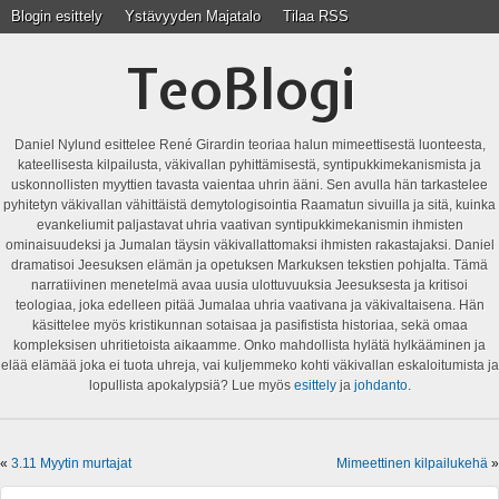
Blogin esittely
Ystävyyden Majatalo
Tilaa RSS
TeoBlogi
Daniel Nylund esittelee René Girardin teoriaa halun mimeettisestä luonteesta,
kateellisesta kilpailusta, väkivallan pyhittämisestä, syntipukkimekanismista ja
uskonnollisten myyttien tavasta vaientaa uhrin ääni. Sen avulla hän tarkastelee
pyhitetyn väkivallan vähittäistä demytologisointia Raamatun sivuilla ja sitä, kuinka
evankeliumit paljastavat uhria vaativan syntipukkimekanismin ihmisten
ominaisuudeksi ja Jumalan täysin väkivallattomaksi ihmisten rakastajaksi. Daniel
dramatisoi Jeesuksen elämän ja opetuksen Markuksen tekstien pohjalta. Tämä
narratiivinen menetelmä avaa uusia ulottuvuuksia Jeesuksesta ja kritisoi
teologiaa, joka edelleen pitää Jumalaa uhria vaativana ja väkivaltaisena. Hän
käsittelee myös kristikunnan sotaisaa ja pasifistista historiaa, sekä omaa
kompleksisen uhritietoista aikaamme. Onko mahdollista hylätä hylkääminen ja
elää elämää joka ei tuota uhreja, vai kuljemmeko kohti väkivallan eskaloitumista ja
lopullista apokalypsiä? Lue myös
esittely
ja
johdanto
.
«
3.11 Myytin murtajat
Mimeettinen kilpailukehä
»