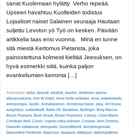
sanat Kuolemaan hylätty Verho repeää.
Upseeri havahtuu Kuolleiden todistus
Lojaaliset naiset Salainen seuraaja Hautaan
suljettu Levoton yö Työ on kesken. Päivitän
artikkelia taas ensi vuonna. Minä en tunne
sitä miestä Kertomus Pietarista, joka
painostettuna kolmesti kieltää Jeesuksen, on
hyvä esimerkki siitä, kuinka paljon
evankeliumien kerronta […]
Avainsanat:
abba
,
absurdi
,
aikalisä
,
alaston
,
alisteinen asema
,
alkuseurakunta
,
Ann W. Astell
,
Anna heille anteeksi
,
ansa
,
anteeksianto
,
antropologia
,
Apollo
,
Arimatialainen
,
Armstrong Karen
,
arpa
,
Art House
,
asiayhteys
,
auktoriteetti
,
Bailie Gil
,
Barabbas
,
Bellinger
,
Borg Marcus
,
Bovon Franqois
,
Brad Jersak
,
Brown Raymond
,
Calvary
,
Ched Myers
,
Christoph Wolf
,
Cicero
,
cognito extra ordinem
,
Crossan John Dominic
,
Daavidin valtakunta
,
delegaatio
,
Demystifiointi
,
demytologisoida
,
Depoortere Frederiek
,
diagnoosi
,
diaspora
,
diktatuuri
,
diplomaattinen
,