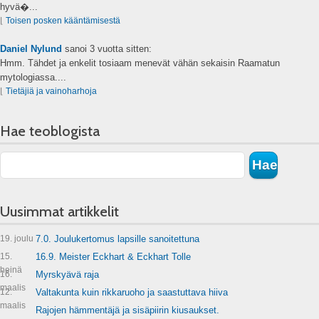
hyvä�...
⌊
Toisen posken kääntämisestä
Daniel Nylund
sanoi
3 vuotta sitten:
Hmm. Tähdet ja enkelit tosiaam menevät vähän sekaisin Raamatun
mytologiassa....
⌊
Tietäjiä ja vainoharhoja
Hae teoblogista
Uusimmat artikkelit
19. joulu
7.0. Joulukertomus lapsille sanoitettuna
15.
16.9. Meister Eckhart & Eckhart Tolle
heinä
16.
Myrskyävä raja
maalis
12.
Valtakunta kuin rikkaruoho ja saastuttava hiiva
maalis
Rajojen hämmentäjä ja sisäpiirin kiusaukset.