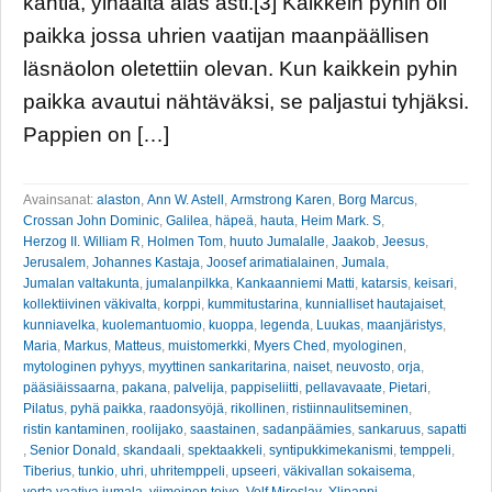
kahtia, ylhäältä alas asti.[3] Kaikkein pyhin oli
paikka jossa uhrien vaatijan maanpäällisen
läsnäolon oletettiin olevan. Kun kaikkein pyhin
paikka avautui nähtäväksi, se paljastui tyhjäksi.
Pappien on […]
Avainsanat:
alaston
,
Ann W. Astell
,
Armstrong Karen
,
Borg Marcus
,
Crossan John Dominic
,
Galilea
,
häpeä
,
hauta
,
Heim Mark. S
,
Herzog II. William R
,
Holmen Tom
,
huuto Jumalalle
,
Jaakob
,
Jeesus
,
Jerusalem
,
Johannes Kastaja
,
Joosef arimatialainen
,
Jumala
,
Jumalan valtakunta
,
jumalanpilkka
,
Kankaanniemi Matti
,
katarsis
,
keisari
,
kollektiivinen väkivalta
,
korppi
,
kummitustarina
,
kunnialliset hautajaiset
,
kunniavelka
,
kuolemantuomio
,
kuoppa
,
legenda
,
Luukas
,
maanjäristys
,
Maria
,
Markus
,
Matteus
,
muistomerkki
,
Myers Ched
,
myologinen
,
mytologinen pyhyys
,
myyttinen sankaritarina
,
naiset
,
neuvosto
,
orja
,
pääsiäissaarna
,
pakana
,
palvelija
,
pappiseliitti
,
pellavavaate
,
Pietari
,
Pilatus
,
pyhä paikka
,
raadonsyöjä
,
rikollinen
,
ristiinnaulitseminen
,
ristin kantaminen
,
roolijako
,
saastainen
,
sadanpäämies
,
sankaruus
,
sapatti
,
Senior Donald
,
skandaali
,
spektaakkeli
,
syntipukkimekanismi
,
temppeli
,
Tiberius
,
tunkio
,
uhri
,
uhritemppeli
,
upseeri
,
väkivallan sokaisema
,
verta vaativa jumala
,
viimeinen toivo
,
Volf Miroslav
,
Ylipappi
,