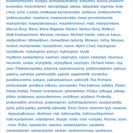
kuolemantuomio
,
kuoppa
,
kurinpalautuskirje
,
kutsumus
,
kuulua joukkoon
,
kuulustelu
,
Kyreneläinen
,
lainopettajat
,
lakeija
,
lakipykälä
,
legenda
,
leski
,
Libya
,
lumo
,
Luukas
,
lynkkaava kansanjoukko
,
lynkkaus
,
lynkkaushenki
,
lynkkausjoukko
,
maaherra
,
maalaismoukka
,
maan perustamisesta
,
maanjäristys
,
maanpakolaisuus
,
maantierosvous
,
malli
,
manipuloitava
,
Marcus Borg
,
Maria
,
Maria Magdala
,
Markus
,
Markus Borg
,
Matteus
,
Matti Kankaanniemi
,
Messias
,
mestaus
,
Michael Hardin
,
mikä on totuus
,
militaristinen
,
Mimeettinen
,
mimeettinen tartunta
,
Mimesis
,
mirha
,
Mooses
,
motiivit
,
muistomerkki
,
muodollinen
,
murre
,
Myers Ched
,
myologinen
,
myötätunto
,
mytologinen pyhyys
,
mytologiset
,
myytti
,
myyttinen sankaritarina
,
naamari
,
näännytys
,
naiset
,
närkästyä
,
Neuhaus
,
neuvosto
,
nolata
,
nöyryytetty
,
nöyryyttävä
,
nöyryytys
,
Orchard Helen
,
orja
,
orpo
,
Pääkallonpaikka
,
pääoma
,
pääsiäissaarna
,
päätösvaltainen
,
pahuus
,
pakana
,
palvelija
,
palvelustyttö
,
papisto
,
pappiseliitti
,
paradoksi
,
paratiisiunelma
,
parjaus
,
patriarkaalisuus
,
patriootti
,
Pax Romana
,
pellavavaate
,
pelottava ratkaisu
,
peruspelko
,
Pesi kätensä
,
pidätys
,
Pietari
,
Pietari kieltää
,
Pietarin evankeliumi
,
piilomerkitys
,
Pilatus
,
pilkaaja
,
pilkata
,
pilkka
,
poikkeava
,
poissulkeminen
,
poliittinen
,
pöyhkeä
,
Profeetta
,
prokuraattori
,
provinssi
,
psykologinen
,
puhdistautuminen
,
purppuraviitta
,
pyhä
,
pyhä paikka
,
pyhitetty väkivalta
,
Rene Girard
,
retorinen tyyli
,
revanssi
,
riippumattomuus
,
rikollinen
,
risti
,
ristiinnaulita
,
ristiinnaulitseminen
,
ristin kantaminen
,
ristiriitainen
,
rituaali
,
roisto
,
rooli
,
roolijako
,
Rooma
,
rosvo
,
rovio
,
Rufus
,
saastainen
,
saastua
,
sadanpäämies
,
sadatella
,
samarialainen
,
samarialaiset
,
sankari
,
sankarimessias
,
sankaruus
,