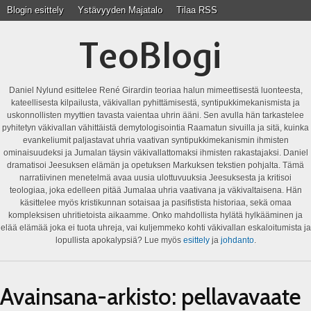
Blogin esittely
Ystävyyden Majatalo
Tilaa RSS
TeoBlogi
Daniel Nylund esittelee René Girardin teoriaa halun mimeettisestä luonteesta,
kateellisesta kilpailusta, väkivallan pyhittämisestä, syntipukkimekanismista ja
uskonnollisten myyttien tavasta vaientaa uhrin ääni. Sen avulla hän tarkastelee
pyhitetyn väkivallan vähittäistä demytologisointia Raamatun sivuilla ja sitä, kuinka
evankeliumit paljastavat uhria vaativan syntipukkimekanismin ihmisten
ominaisuudeksi ja Jumalan täysin väkivallattomaksi ihmisten rakastajaksi. Daniel
dramatisoi Jeesuksen elämän ja opetuksen Markuksen tekstien pohjalta. Tämä
narratiivinen menetelmä avaa uusia ulottuvuuksia Jeesuksesta ja kritisoi
teologiaa, joka edelleen pitää Jumalaa uhria vaativana ja väkivaltaisena. Hän
käsittelee myös kristikunnan sotaisaa ja pasifistista historiaa, sekä omaa
kompleksisen uhritietoista aikaamme. Onko mahdollista hylätä hylkääminen ja
elää elämää joka ei tuota uhreja, vai kuljemmeko kohti väkivallan eskaloitumista ja
lopullista apokalypsiä? Lue myös
esittely
ja
johdanto
.
Avainsana-arkisto:
pellavavaate