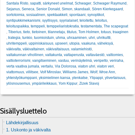
Santala Risto
,
sapatti
,
särkyneet unelmat
,
Schwager
,
Schwager Raymund
,
Sejanus
,
Seneca
,
Senior Donald
,
Simon
,
skandaali
,
Sören Kierkegaard
,
sortotoimia
,
sosiaalinen
,
spektaakkeli
,
spontaani
,
synoptikot
,
syntipukkimekanismi
,
syyllisyys
,
syyrialaiset
,
teloitettu
,
teloitus
,
teloituspaikka
,
temppeli
,
temppeliaristokratia
,
testamentata
,
The scapegoat
,
Tiberius
,
tieto
,
tietoinen
,
tilannetaju
,
titulus
,
Tom Holmen
,
totuus
,
traaginen
,
trategia
,
tunkio
,
tuomioistuin
,
uhma
,
uhraaminen
,
uhri
,
uhrikultti
,
uhritemppeli
,
uppiniskaisuus
,
upseeri
,
utopia
,
vaakuna
,
väheksyä
,
väkivalta
,
väkivaltainen
,
väkivaltaisuus
,
valamiehistö
,
valtakunnan vihollinen
,
valtakunta
,
valtaperusta
,
valtaväestö
,
valtiomies
,
valtioterrorismi
,
vangitseminen
,
vastuu
,
verinäytelmä
,
veripelto
,
veriraha
,
verta vaativa jumala
,
vertailu
,
Via Dolorosa
,
viaton uhri
,
viaton veri
,
viattomuus
,
villitsee
,
Volf Miroslav
,
Williams James
,
Wolf
,
Wroe Ann
,
yhteistyökumppani
,
yksimielinen kansa
,
ylenkatse
,
Ylipappi
,
ylivertaisuus
,
ylösnousemus
,
ympärileikkaus
,
Yom Kippur
,
Zizek Slavoj
Sisällysluettelo
Lähdekirjallisuus
1. Uskonto ja väkivalta