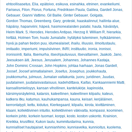
ehtoollisasetus
,
Elia
,
epätoivo
,
esikuva
,
esinahka
,
etninen
,
evankeliumi
,
Fariseus
,
Filon
,
Florus
,
Fortuna
,
Fredriksen Paula
,
Galilea
,
Gardell Jonas
,
Gebauer
,
Gianni Vattimo
,
Gil Bailie
,
Ginter Gebauer
,
Golgata
,
Gordon Thomas
,
Greenberg. Gary
,
groteski
,
haaskalinnut
,
hallinta-alue
,
häpäisy
,
hapanviini
,
häpeä
,
hasmonealaisten palatsi
,
hauta
,
häväistys
,
Heim Mark. S
,
Herodes
,
Herodes Antipas
,
Herzog II. William R
,
hierarkia
,
hirttää
,
Holmen Tom
,
huuto Jumalalle
,
hylätyksi tuleminen
,
hylkääminen
,
hyvä ja pahan tiedon puu
,
idumealaiset
,
ihailu
,
illuusio
,
ilmoitustaulu
,
imitaatio
,
imperiumi
,
impulsiivinen
,
INRI
,
instituutio
,
ironia
,
ironisoi
,
ironisointi
,
Italia
,
Itsemurha
,
itseohjautuvuus
,
itsevaltainen
,
Jaakob
,
Jano
,
Jeesuksen äiti
,
Jeesus
,
Jerusalem
,
Johannes
,
Johannes Kastaja
,
John Dominic Crossan
,
John Hopkins
,
johtaa harhaan
,
Jonas Gardell
,
Joosef
,
Joosef arimatialainen
,
Josefus
,
Josephus
,
joukkohauta
,
joukkomurha
,
julmuus
,
Jumalan valtakunta
,
juoru
,
juridinen
,
Juudas
,
juutalainen
,
juutalaisvastaisuus
,
kadehdittava
,
Kaifas
,
Kankaanniemi Matti
,
kansallismielisyys
,
kansan vihollinen
,
kantelukirje
,
kapinoida
,
kärsimysnäytelmä
,
katarsis
,
kateellinen
,
kateellinen kilpailu
,
kateus
,
katkera itku
,
katumus
,
kauhukampansa
,
kauna
,
keisari
,
kerjäläinen
,
kerrontatyyli
,
kettu
,
kidutus
,
Kierkegaard
,
kilpailu
,
kirota
,
kivittäminen
,
klaani
,
kollektiivinen intuitio
,
kollektiivinen väkivalta
,
kompassi
,
koominen
,
korkein johto
,
korkein tuomari
,
korppi
,
kosto
,
koston uskonto
,
Krainion
,
Kreikka
,
krusifiksi
,
Kukon laulu
,
kummitustarina
,
kunnia
,
kunnialliset hautajaiset
,
kunnianhimo
,
kunniavelka
,
kunnioitus
,
kuolema
,