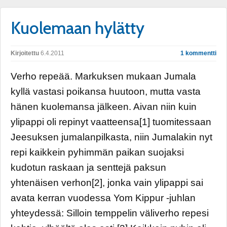
Kuolemaan hylätty
Kirjoitettu
6.4.2011
1 kommentti
Verho repeää. Markuksen mukaan Jumala
kyllä vastasi poikansa huutoon, mutta vasta
hänen kuolemansa jälkeen. Aivan niin kuin
ylipappi oli repinyt vaatteensa[1] tuomitessaan
Jeesuksen jumalanpilkasta, niin Jumalakin nyt
repi kaikkein pyhimmän paikan suojaksi
kudotun raskaan ja senttejä paksun
yhtenäisen verhon[2], jonka vain ylipappi sai
avata kerran vuodessa Yom Kippur -juhlan
yhteydessä: Silloin temppelin väliverho repesi