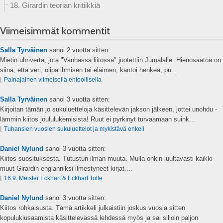
18. Girardin teorian kritiikkiä
Viimeisimmät kommentit
Salla Tyrväinen
sanoi
2 vuotta sitten:
Mietin uhriverta, jota "Vanhassa liitossa" juotettiin Jumalalle. Hienosäätöä on
siinä, että veri, olipa ihmisen tai eläimen, kantoi henkeä, pu...
⌊
Painajainen viimeisellä ehtoollisella
Salla Tyrväinen
sanoi
3 vuotta sitten:
Kirjoitan tämän jo sukuluetteloja käsittelevän jakson jälkeen, jottei unohdu -
lämmin kiitos joululukemisista! Ruut ei pyrkinyt turvaamaan suink...
⌊
Tuhansien vuosien sukuluettelot ja mykistävä enkeli
Daniel Nylund
sanoi
3 vuotta sitten:
Kiitos suosituksesta. Tutustun ilman muuta. Mulla onkin luultavasti kaikki
muut Girardin englanniksi ilmestyneet kirjat....
⌊
16.9. Meister Eckhart & Eckhart Tolle
Daniel Nylund
sanoi
3 vuotta sitten:
Kiitos rohkaisusta. Tämä artikkeli julkaistiin joskus vuosia sitten
kopulukiusaamista käsittelevässä lehdessä myös ja sai silloin paljon