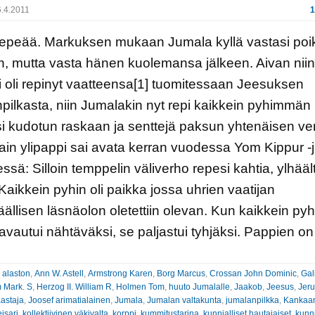
.4.2011
1
repeää. Markuksen mukaan Jumala kyllä vastasi po
, mutta vasta hänen kuolemansa jälkeen. Aivan niin
i oli repinyt vaatteensa[1] tuomitessaan Jeesuksen
pilkasta, niin Jumalakin nyt repi kaikkein pyhimmän
i kudotun raskaan ja senttejä paksun yhtenäisen ve
ain ylipappi sai avata kerran vuodessa Yom Kippur -
ssä: Silloin temppelin väliverho repesi kahtia, ylhääl
] Kaikkein pyhin oli paikka jossa uhrien vaatijan
llisen läsnäolon oletettiin olevan. Kun kaikkein pyh
avautui nähtäväksi, se paljastui tyhjäksi. Pappien on
:
alaston
,
Ann W. Astell
,
Armstrong Karen
,
Borg Marcus
,
Crossan John Dominic
,
Gal
 Mark. S
,
Herzog II. William R
,
Holmen Tom
,
huuto Jumalalle
,
Jaakob
,
Jeesus
,
Jer
astaja
,
Joosef arimatialainen
,
Jumala
,
Jumalan valtakunta
,
jumalanpilkka
,
Kankaan
eisari
,
kollektiivinen väkivalta
,
korppi
,
kummitustarina
,
kunnialliset hautajaiset
,
kunn