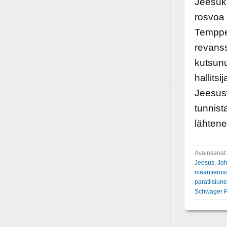
Jeesuks
rosvoa 
Temppel
revans
kutsunu
hallitsi
Jeesust
tunnist
lähtene
Avainsanat
Jeesus
,
Joh
maantieros
paratiisiun
Schwager 