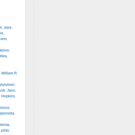
en
,
arpa
,
is
,
inem
,
ätoivo
,
lilea
,
. William R
,
lsiivinen
,
kob
,
Jano
,
 Hopkins
,
,
aisuus
,
apinoida
,
,
kirota
,
 johto
,