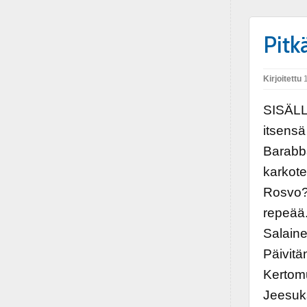
Pitk
Kirjoitettu
1
SISÄLL
itsens
Barabb
karkot
Rosvo? 
repeää.
Salaine
Päivitä
Kertomu
Jeesuks