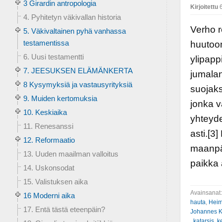
3 Girardin antropologia
Kirjoitettu
6
4. Pyhitetyn väkivallan historia
Verho 
5. Väkivaltainen pyhä vanhassa
testamentissa
huutoon
6. Uusi testamentti
ylipapp
7. JEESUKSEN ELÄMÄNKERTA
jumalan
8 Kysymyksiä ja vastausyrityksiä
suojaks
9. Muiden kertomuksia
jonka v
10. Keskiaika
yhteyde
11. Renesanssi
asti.[3
12. Reformaatio
maanpää
13. Uuden maailman valloitus
paikka 
14. Uskonsodat
15. Valistuksen aika
Avainsanat
16 Moderni aika
hauta
,
Heim
17. Entä tästä eteenpäin?
Johannes K
,
katarsis
,
k