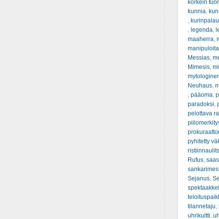
korkein tuo
kunnia
,
kunn
,
kurinpalau
,
legenda
,
l
maaherra
,
manipuloit
Messias
,
m
Mimesis
,
mi
mytologine
Neuhaus
,
n
,
pääoma
,
p
paradoksi
,
pelottava ra
piilomerkity
prokuraattor
pyhitetty vä
ristiinnauli
Rufus
,
saas
sankarimes
Sejanus
,
S
spektaakkel
teloituspai
tilannetaju
,
uhrikultti
,
uh