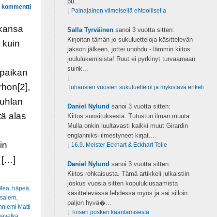
pu...
 kommentti
⌊
Painajainen viimeisellä ehtoollisella
ikansa
Salla Tyrväinen
sanoi
3 vuotta sitten:
Kirjoitan tämän jo sukuluetteloja käsittelevän
 kuin
jakson jälkeen, jottei unohdu - lämmin kiitos
joululukemisista! Ruut ei pyrkinyt turvaamaan
suink...
 paikan
⌊
rhon[2],
Tuhansien vuosien sukuluettelot ja mykistävä enkeli
juhlan
Daniel Nylund
sanoi
3 vuotta sitten:
tä alas
Kiitos suosituksesta. Tutustun ilman muuta.
Mulla onkin luultavasti kaikki muut Girardin
englanniksi ilmestyneet kirjat....
in
⌊
16.9. Meister Eckhart & Eckhart Tolle
 […]
Daniel Nylund
sanoi
3 vuotta sitten:
Kiitos rohkaisusta. Tämä artikkeli julkaistiin
joskus vuosia sitten kopulukiusaamista
ilea
,
häpeä
,
käsittelevässä lehdessä myös ja sai silloin
usalem
,
paljon hyvä�...
niemi Matti
⌊
Toisen posken kääntämisestä
iavelka
,