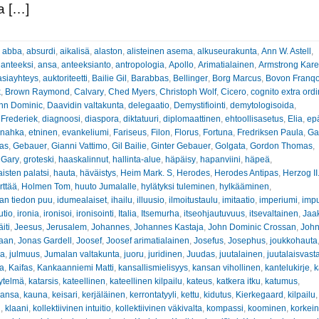
a […]
:
abba
,
absurdi
,
aikalisä
,
alaston
,
alisteinen asema
,
alkuseurakunta
,
Ann W. Astell
,
 anteeksi
,
ansa
,
anteeksianto
,
antropologia
,
Apollo
,
Arimatialainen
,
Armstrong Kar
asiayhteys
,
auktoriteetti
,
Bailie Gil
,
Barabbas
,
Bellinger
,
Borg Marcus
,
Bovon Franqo
k
,
Brown Raymond
,
Calvary
,
Ched Myers
,
Christoph Wolf
,
Cicero
,
cognito extra ord
hn Dominic
,
Daavidin valtakunta
,
delegaatio
,
Demystifiointi
,
demytologisoida
,
 Frederiek
,
diagnoosi
,
diaspora
,
diktatuuri
,
diplomaattinen
,
ehtoollisasetus
,
Elia
,
ep
inahka
,
etninen
,
evankeliumi
,
Fariseus
,
Filon
,
Florus
,
Fortuna
,
Fredriksen Paula
,
Ga
nas
,
Gebauer
,
Gianni Vattimo
,
Gil Bailie
,
Ginter Gebauer
,
Golgata
,
Gordon Thomas
,
 Gary
,
groteski
,
haaskalinnut
,
hallinta-alue
,
häpäisy
,
hapanviini
,
häpeä
,
sten palatsi
,
hauta
,
häväistys
,
Heim Mark. S
,
Herodes
,
Herodes Antipas
,
Herzog II
rttää
,
Holmen Tom
,
huuto Jumalalle
,
hylätyksi tuleminen
,
hylkääminen
,
an tiedon puu
,
idumealaiset
,
ihailu
,
illuusio
,
ilmoitustaulu
,
imitaatio
,
imperiumi
,
impu
utio
,
ironia
,
ironisoi
,
ironisointi
,
Italia
,
Itsemurha
,
itseohjautuvuus
,
itsevaltainen
,
Jaa
iti
,
Jeesus
,
Jerusalem
,
Johannes
,
Johannes Kastaja
,
John Dominic Crossan
,
John
haan
,
Jonas Gardell
,
Joosef
,
Joosef arimatialainen
,
Josefus
,
Josephus
,
joukkohauta
ha
,
julmuus
,
Jumalan valtakunta
,
juoru
,
juridinen
,
Juudas
,
juutalainen
,
juutalaisvast
va
,
Kaifas
,
Kankaanniemi Matti
,
kansallismielisyys
,
kansan vihollinen
,
kantelukirje
,
k
ytelmä
,
katarsis
,
kateellinen
,
kateellinen kilpailu
,
kateus
,
katkera itku
,
katumus
,
ansa
,
kauna
,
keisari
,
kerjäläinen
,
kerrontatyyli
,
kettu
,
kidutus
,
Kierkegaard
,
kilpailu
n
,
klaani
,
kollektiivinen intuitio
,
kollektiivinen väkivalta
,
kompassi
,
koominen
,
korkein