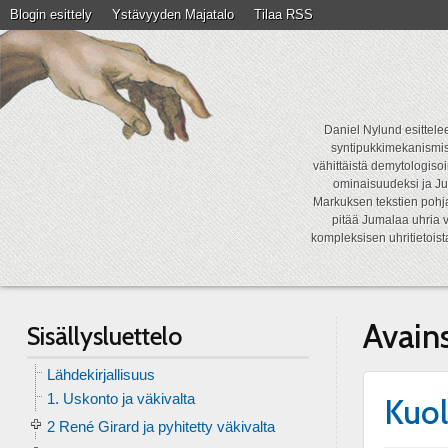
Blogin esittely
Ystävyyden Majatalo
Tilaa RSS
Daniel Nylund esittelee
syntipukkimekanismist
vähittäistä demytologisoi
ominaisuudeksi ja Ju
Markuksen tekstien pohja
pitää Jumalaa uhria v
kompleksisen uhritietois
Avain
Sisällysluettelo
Lähdekirjallisuus
1. Uskonto ja väkivalta
Kuol
2 René Girard ja pyhitetty väkivalta