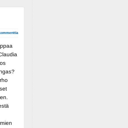
kommenttia
appaa
Claudia
los
ingas?
rho
set
en.
estä
umien