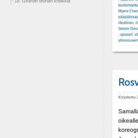
18. Girardin teorian kritiikkiä
kuolemant
Myers Che
pääsiäissa
rikollinen
,
r
Senior Don
,
upseeri
,
v
ylösnouse
Ros
Kirjoitettu
2
Samalla
oikeall
koreogr