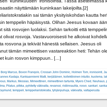
en ”kuninkuuden” ironisointia. Tässä asetelmassa 
saatiin näyttämään kuninkaan lakeijoilta.[2]
iaristokratiakin sai tämän yksityiskohdan kautta her
sin temppelin häpäisystä. Olihan Jeesus kovaan ää
t sitä rosvojen luolaksi. Sehän tarkoitti että temppeli
jat olivat rosvoja. Vastavuoroisesti he alkoivat kohdell
a rosvona ja tekivät hänestä sellaisen. Jeesus oli
anut tämän mimeettisen vastareaktion heti: Tehän ole
et kuin rosvon kimppuun.. […]
:
Borg Marcus
,
Bovon Franqois
,
Crossan John Dominic
,
Holmen Tom
,
ironisointi
,
Ja
annes Kastaja
,
Kankaanniemi Matti
,
kerjäläinen
,
kollektiivinen intuitio
,
kuolema
,
la
vous
,
Markus
,
Messias
,
Mimeettinen
,
mimeettinen tartunta
,
Myers Ched
,
Neuhaus
,
elma
,
Pilatus
,
pilkka
,
pyhitetty väkivalta
,
revanssi
,
ristiinnaulita
,
rosvo
,
sankari
,
sanka
Raymund
,
temppeli
,
temppeliaristokratia
,
tyhjänpuhuja
,
väkivalta
,
valtaperusta