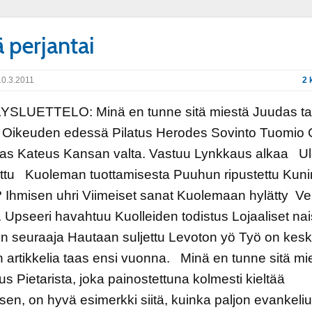
ä perjantai
0.3.2011
2 
YSLUETTELO: Minä en tunne sitä miestä Juudas t
ä Oikeuden edessä Pilatus Herodes Sovinto Tuomio 
as Kateus Kansan valta. Vastuu Lynkkaus alkaa U
ettu Kuoleman tuottamisesta Puuhun ripustettu Kun
Ihmisen uhri Viimeiset sanat Kuolemaan hylätty Ve
 Upseeri havahtuu Kuolleiden todistus Lojaaliset nai
n seuraaja Hautaan suljettu Levoton yö Työ on kesk
n artikkelia taas ensi vuonna. Minä en tunne sitä mi
s Pietarista, joka painostettuna kolmesti kieltää
en, on hyvä esimerkki siitä, kuinka paljon evankeli