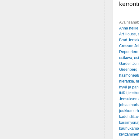
kerront
Avainsanat
Anna heille
Art House
,
Brad Jersa
Crossan Jo
Depoortere
esikuva
,
es
Gardell Jo
Greenberg.
hasmonealai
hierarkia
,
hi
hyvä ja pah
INRI
,
institu
Jeesuksen ä
johtaa har
joukkomur
kadehditta
kärsimysnä
kauhukamp
kivittämine