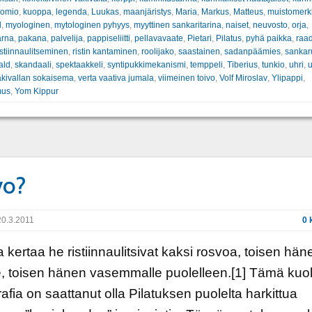
uomio
,
kuoppa
,
legenda
,
Luukas
,
maanjäristys
,
Maria
,
Markus
,
Matteus
,
muistomerk
d
,
myologinen
,
mytologinen pyhyys
,
myyttinen sankaritarina
,
naiset
,
neuvosto
,
orja
,
arna
,
pakana
,
palvelija
,
pappiseliitti
,
pellavavaate
,
Pietari
,
Pilatus
,
pyhä paikka
,
raa
istiinnaulitseminen
,
ristin kantaminen
,
roolijako
,
saastainen
,
sadanpäämies
,
sankar
ald
,
skandaali
,
spektaakkeli
,
syntipukkimekanismi
,
temppeli
,
Tiberius
,
tunkio
,
uhri
,
u
äkivallan sokaisema
,
verta vaativa jumala
,
viimeinen toivo
,
Volf Miroslav
,
Ylipappi
,
mus
,
Yom Kippur
vo?
0.3.2011
0 
 kertaa he ristiinnaulitsivat kaksi rosvoa, toisen hän
e, toisen hänen vasemmalle puolelleen.[1] Tämä ku
afia on saattanut olla Pilatuksen puolelta harkittua