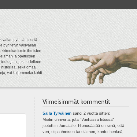
kivallan pyhittämisestä,
e pyhitetyn väkivallan
tipukkimekanismin ihmisten
n elämän ja opetuksen
 teologiaa, joka edelleen
a historiaa, sekä omaa
eja, vai kuljemmeko kohti
Viimeisimmät kommentit
Salla Tyrväinen
sanoi
2 vuotta sitten:
Mietin uhriverta, jota "Vanhassa liitossa"
juotettiin Jumalalle. Hienosäätöä on siinä, että
veri, olipa ihmisen tai eläimen, kantoi henkeä,