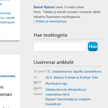
ki
,
Daniel Nylund
sanoi
3 vuotta sitten:
Hmm. Tähdet ja enkelit tosiaam menevät vähän
donsyöjä
,
sekaisin Raamatun mytologiassa....
uus
,
sapatti
,
⌊
Tietäjiä ja vainoharhoja
hritemppeli
Hae teoblogista
Uusimmat artikkelit
19. joulu
7.0. Joulukertomus lapsille sanoitettuna
kommenttia
15.
16.9. Meister Eckhart & Eckhart Tolle
heinä
16.
Myrskyävä raja
en
maalis
12.
Valtakunta kuin rikkaruoho ja
oleman
maalis
saastuttava hiiva
Rajojen hämmentäjä ja sisäpiirin
kiusaukset.