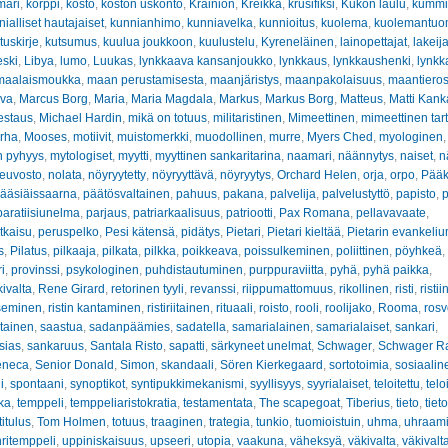
mari
,
korppi
,
kosto
,
koston uskonto
,
Krainion
,
Kreikka
,
krusifiksi
,
Kukon laulu
,
kummit
ialliset hautajaiset
,
kunnianhimo
,
kunniavelka
,
kunnioitus
,
kuolema
,
kuolemantuo
tuskirje
,
kutsumus
,
kuulua joukkoon
,
kuulustelu
,
Kyreneläinen
,
lainopettajat
,
lakeij
eski
,
Libya
,
lumo
,
Luukas
,
lynkkaava kansanjoukko
,
lynkkaus
,
lynkkaushenki
,
lynkk
maalaismoukka
,
maan perustamisesta
,
maanjäristys
,
maanpakolaisuus
,
maantiero
ava
,
Marcus Borg
,
Maria
,
Maria Magdala
,
Markus
,
Markus Borg
,
Matteus
,
Matti Kan
estaus
,
Michael Hardin
,
mikä on totuus
,
militaristinen
,
Mimeettinen
,
mimeettinen tar
rha
,
Mooses
,
motiivit
,
muistomerkki
,
muodollinen
,
murre
,
Myers Ched
,
myologinen
n pyhyys
,
mytologiset
,
myytti
,
myyttinen sankaritarina
,
naamari
,
näännytys
,
naiset
,
n
euvosto
,
nolata
,
nöyryytetty
,
nöyryyttävä
,
nöyryytys
,
Orchard Helen
,
orja
,
orpo
,
Pääk
ääsiäissaarna
,
päätösvaltainen
,
pahuus
,
pakana
,
palvelija
,
palvelustyttö
,
papisto
,
p
paratiisiunelma
,
parjaus
,
patriarkaalisuus
,
patriootti
,
Pax Romana
,
pellavavaate
,
tkaisu
,
peruspelko
,
Pesi kätensä
,
pidätys
,
Pietari
,
Pietari kieltää
,
Pietarin evankeliu
s
,
Pilatus
,
pilkaaja
,
pilkata
,
pilkka
,
poikkeava
,
poissulkeminen
,
poliittinen
,
pöyhkeä
,
i
,
provinssi
,
psykologinen
,
puhdistautuminen
,
purppuraviitta
,
pyhä
,
pyhä paikka
,
kivalta
,
Rene Girard
,
retorinen tyyli
,
revanssi
,
riippumattomuus
,
rikollinen
,
risti
,
risti
tseminen
,
ristin kantaminen
,
ristiriitainen
,
rituaali
,
roisto
,
rooli
,
roolijako
,
Rooma
,
rosv
tainen
,
saastua
,
sadanpäämies
,
sadatella
,
samarialainen
,
samarialaiset
,
sankari
,
sias
,
sankaruus
,
Santala Risto
,
sapatti
,
särkyneet unelmat
,
Schwager
,
Schwager R
eneca
,
Senior Donald
,
Simon
,
skandaali
,
Sören Kierkegaard
,
sortotoimia
,
sosiaalin
i
,
spontaani
,
synoptikot
,
syntipukkimekanismi
,
syyllisyys
,
syyrialaiset
,
teloitettu
,
telo
kka
,
temppeli
,
temppeliaristokratia
,
testamentata
,
The scapegoat
,
Tiberius
,
tieto
,
tiet
titulus
,
Tom Holmen
,
totuus
,
traaginen
,
trategia
,
tunkio
,
tuomioistuin
,
uhma
,
uhraam
ritemppeli
,
uppiniskaisuus
,
upseeri
,
utopia
,
vaakuna
,
väheksyä
,
väkivalta
,
väkivalt