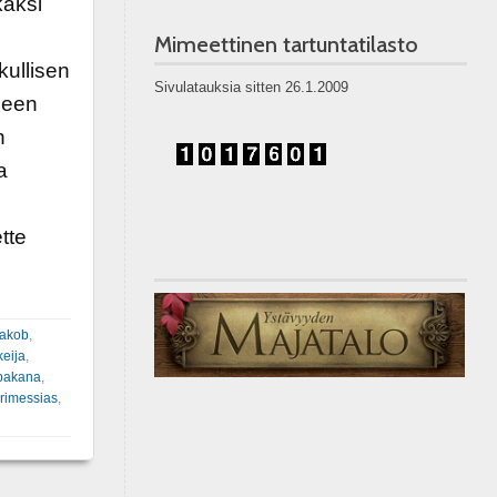
kaksi
Mimeettinen tartuntatilasto
kullisen
Sivulatauksia sitten 26.1.2009
neen
n
a
tte
akob
,
keija
,
pakana
,
rimessias
,