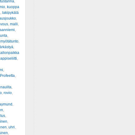
ustarina
,
mio
,
kuoppa
a
,
lakipykälä
ausjoukko
,
svous
,
malli
,
kaanniemi
,
tunta
,
,
myötätunto
,
ärkästyä
,
allonpaikka
appiseliitti
,
mi
,
Profeetta
,
innaulita
,
o
,
rovio
,
aymund
,
en
,
itus
,
oinen
,
inen
,
uhri
,
ainen
,