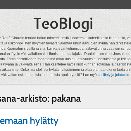
TeoBlogi
 René Girardin teoriaa halun mimeettisestä luonteesta, kateellisesta kilpailusta, vä
a ja uskonnollisten myyttien tavasta vaientaa uhrin ääni. Sen avulla hän tarkastele
ntia Raamatun sivuilla ja sitä, kuinka evankeliumit paljastavat uhria vaativan syn
malan täysin väkivallattomaksi ihmisten rakastajaksi. Daniel dramatisoi Jeesukse
lta. Tämä narratiivinen menetelmä avaa uusia ulottuvuuksia Jeesuksesta ja kritisoi
aativana ja väkivaltaisena. Hän käsittelee myös kristikunnan sotaisaa ja pasifistist
ta aikaamme. Onko mahdollista hylätä hylkääminen ja elää elämää joka ei tuota uhr
väkivallan eskaloitumista ja lopullista apokalypsiä? Lue myös
esittely
ja
johdanto
.
sana-arkisto:
pakana
emaan hylätty